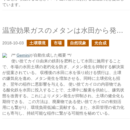
ています。
温室効果ガスのメタンは水田から発生する
2018-10-03
土壌環境
市場
自然現象
光合成
/**
Gemini
が自動生成した概要 **/
使い捨てカイロ由来の鉄剤を肥料として水田に施用すること
で、冬場の水田土壌の老朽化を防ぎ、メタン発生を抑制する解決策
が提案されている。 収穫後の水田に水を張り続ける慣行は、土壌
の嫌気化を進め、メタン発生を増加させる。同時に土壌劣化も招
き、翌年の稲作に悪影響を与える。 使い捨てカイロの内容物であ
る酸化鉄を水田に投入することで、土壌中に酸素を供給し、嫌気状
態を改善する。これによりメタン発生が抑制され、土壌の健全化も
期待できる。 この方法は、廃棄物である使い捨てカイロの有効活
用にも繋がり、環境負荷低減に貢献する。また、水田管理の省力化
にも寄与し、持続可能な稲作に繋がる可能性を秘めている。