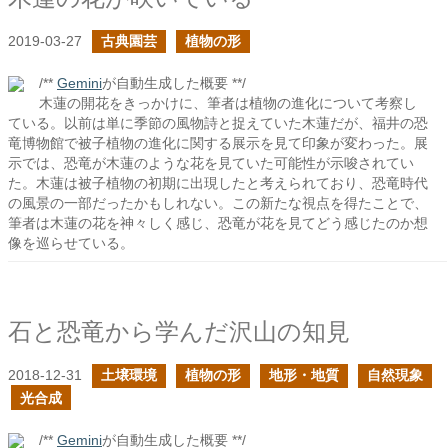
2019-03-27
古典園芸
植物の形
/**
Gemini
が自動生成した概要 **/
木蓮の開花をきっかけに、筆者は植物の進化について考察し
ている。以前は単に季節の風物詩と捉えていた木蓮だが、福井の恐
竜博物館で被子植物の進化に関する展示を見て印象が変わった。展
示では、恐竜が木蓮のような花を見ていた可能性が示唆されてい
た。木蓮は被子植物の初期に出現したと考えられており、恐竜時代
の風景の一部だったかもしれない。この新たな視点を得たことで、
筆者は木蓮の花を神々しく感じ、恐竜が花を見てどう感じたのか想
像を巡らせている。
石と恐竜から学んだ沢山の知見
2018-12-31
土壌環境
植物の形
地形・地質
自然現象
光合成
/**
Gemini
が自動生成した概要 **/