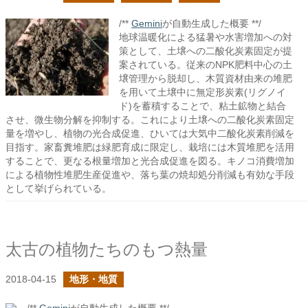
/**
Gemini
が自動生成した概要 **/
地球温暖化による猛暑や水害増加への対
策として、土壌への二酸化炭素固定が提
案されている。従来のNPK肥料中心の土
壌管理から脱却し、木質資材由来の堆肥
を用いて土壌中に無定形炭素(リグノイ
ド)を蓄積することで、粘土鉱物と結合
させ、微生物分解を抑制する。これにより土壌への二酸化炭素固定
量を増やし、植物の光合成促進、ひいては大気中二酸化炭素削減を
目指す。家畜糞堆肥は緑肥育成に限定し、栽培には木質堆肥を活用
することで、更なる根量増加と光合成促進を図る。キノコ消費増加
による植物性堆肥生産促進や、落ち葉の焼却処分削減も有効な手段
として挙げられている。
太古の植物たちのもつ熱量
2018-04-15
地形・地質