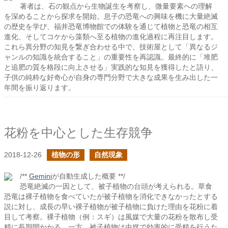
著者は、石の観点から生物誕生を考察し、微量要素への理解
を深めることから探求を開始。息子の恐竜への興味を機に大量絶滅
の歴史を学び、福井恐竜博物館での体験を通じて植物と恐竜の相互
進化、そしてコケから藻類へ至る植物の進化過程に再注目します。
これら異分野の知見を繋ぎ合わせる中で、技術屋として「異なるジ
ャンルの知識を統合すること」の重要性を再認識。最終的に「堆肥
と追肥の質を格段に向上させる」実践的な知見を獲得したと語り、
子供の純粋な好奇心が自身の専門分野で大きな成果を生み出した一
年間を振り返ります。
花粉を中心とした生存競争
2018-12-26
植物の形
自然現象
/**
Gemini
が自動生成した概要 **/
恐竜絶滅の一因として、被子植物の台頭が考えられる。草食
恐竜は裸子植物を食べていたが被子植物を消化できなかったとする
説に対し、成長の早い裸子植物が被子植物に負けた理由を花粉に着
目して考察。裸子植物（例：スギ）は風媒で大量の花粉を散布し受
精に長期間かかる。一方、被子植物は虫媒で効率的に受精を行うた