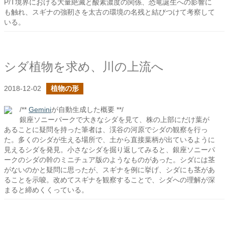
P/T境界における大量絶滅と酸素濃度の関係、恐竜誕生への影響に
も触れ、スギナの強靭さを太古の環境の名残と結びつけて考察して
いる。
シダ植物を求め、川の上流へ
2018-12-02
植物の形
/**
Gemini
が自動生成した概要 **/
銀座ソニーパークで大きなシダを見て、株の上部にだけ葉が
あることに疑問を持った筆者は、渓谷の河原でシダの観察を行っ
た。多くのシダが生える場所で、土から直接葉柄が出ているように
見えるシダを発見。小さなシダを掘り返してみると、銀座ソニーパ
ークのシダの幹のミニチュア版のようなものがあった。シダには茎
がないのかと疑問に思ったが、スギナを例に挙げ、シダにも茎があ
ることを示唆。改めてスギナを観察することで、シダへの理解が深
まると締めくくっている。