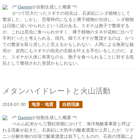
/**
Gemini
が自動生成した概要 **/
かつて巨大だったスギナの祖先は、石炭紀にシダ植物として
繁栄した。しかし、恐竜時代になると裸子植物が台頭し、シダ植物
は日陰に追いやられたという説がある。スギナは胞子で繁殖する
が、これは昆虫に食べられやすく、裸子植物のタネや花粉に比べて
不利だったと考えられる。現代、畑でスギナが繁茂するのは、かつ
ての繁栄を取り戻したと言えるかもしれない。人間による無茶な栽
培が、皮肉にもスギナの祖先の念願を叶える手伝いをしたのだ。ま
た、スギナが人体に有害なのも、胞子を食べられることに対する抵
抗として獲得された形質かもしれない。
メタンハイドレートと火山活動
2018-07-30
地形・地質
自然現象
/**
Gemini
が自動生成した概要 **/
ペルム紀末から三畳紀初期にかけて、海洋無酸素事変と呼ば
れる現象が起きた。石炭紀に大気中の酸素濃度が上昇したが、リグ
ニン分解生物の出現で酸素濃度は低下したものの、石炭の埋蔵によ