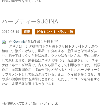
対策の重要性を訴えている。
ハーブティーSUGINA
2019-05-19
市場
ビタミン・ミネラル・味
/**
Gemini
が自動生成した概要 **/
スギナは、シダ植物門トクサ綱トクサ目トクサ科トクサ属の
植物で、繁殖力が強く、世界中に分布する。胞子茎と栄養茎があ
り、胞子茎はツクシと呼ばれる。ツクシは食用とされ、春の山菜と
して親しまれる。栄養茎はスギナと呼ばれ、光合成を行う。 スギ
ナはミネラルが豊富で、古くから薬草として利用されてきた。利尿
作用、血液凝固作用、収斂作用などがあるとされ、ハーブティーや
サプリメントとして販売されている。また、ケイ酸を多く含み、骨
や爪の健康維持にも効果的とされる。ただし、ニコチンを含有する
ため、多量摂取は避けるべきである。
木蓮の花が咲いている