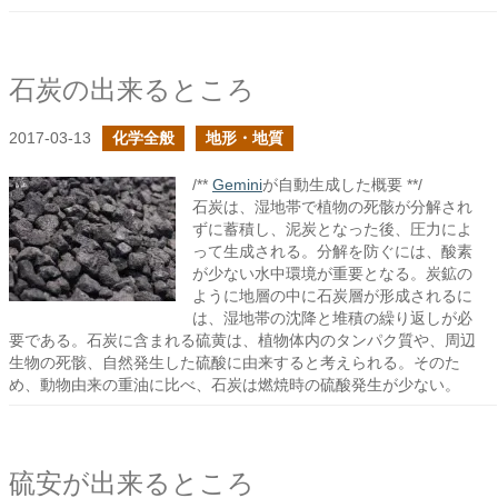
石炭の出来るところ
2017-03-13
化学全般
地形・地質
/**
Gemini
が自動生成した概要 **/
石炭は、湿地帯で植物の死骸が分解され
ずに蓄積し、泥炭となった後、圧力によ
って生成される。分解を防ぐには、酸素
が少ない水中環境が重要となる。炭鉱の
ように地層の中に石炭層が形成されるに
は、湿地帯の沈降と堆積の繰り返しが必
要である。石炭に含まれる硫黄は、植物体内のタンパク質や、周辺
生物の死骸、自然発生した硫酸に由来すると考えられる。そのた
め、動物由来の重油に比べ、石炭は燃焼時の硫酸発生が少ない。
硫安が出来るところ