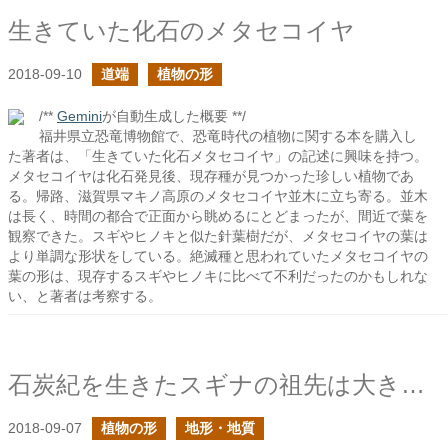
生きていた化石のメタセコイヤ
2018-09-10
道端
植物の形
/**
Gemini
が自動生成した概要 **/
福井県立恐竜博物館で、恐竜時代の植物に関する本を購入し
た著者は、「生きていた化石メタセコイヤ」の記述に興味を持つ。
メタセコイヤは化石発見後、現存種が見つかった珍しい植物であ
る。帰路、滋賀県マキノ高原のメタセコイヤ並木に立ち寄る。並木
は長く、時間の都合で正面から眺めるにとどまったが、間近で葉を
観察できた。スギやヒノキと似た針葉樹だが、メタセコイヤの葉は
より単調な形状をしている。絶滅種と思われていたメタセコイヤの
葉の形は、現存するスギやヒノキに比べて不利だったのかもしれな
い、と著者は考察する。
石炭紀を生きたスギナの祖先は大きかった
2018-09-07
植物の形
地形・地質