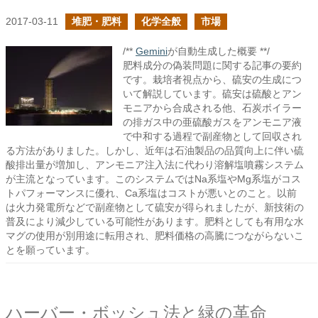
2017-03-11
堆肥・肥料
化学全般
市場
/**
Gemini
が自動生成した概要 **/
肥料成分の偽装問題に関する記事の要約
です。栽培者視点から、硫安の生成につ
いて解説しています。硫安は硫酸とアン
モニアから合成される他、石炭ボイラー
の排ガス中の亜硫酸ガスをアンモニア液
で中和する過程で副産物として回収され
る方法がありました。しかし、近年は石油製品の品質向上に伴い硫
酸排出量が増加し、アンモニア注入法に代わり溶解塩噴霧システム
が主流となっています。このシステムではNa系塩やMg系塩がコス
トパフォーマンスに優れ、Ca系塩はコストが悪いとのこと。以前
は火力発電所などで副産物として硫安が得られましたが、新技術の
普及により減少している可能性があります。肥料としても有用な水
マグの使用が別用途に転用され、肥料価格の高騰につながらないこ
とを願っています。
ハーバー・ボッシュ法と緑の革命