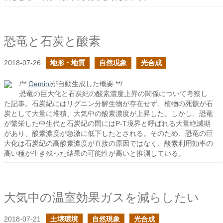
恐竜と石炭と酸素
2018-07-26
地形・地質
自然現象
光合成
/**
Gemini
が自動生成した概要 **/
恐竜の巨大化と石炭紀の酸素濃度上昇の関係について考察し
た記事。石炭紀にはリグニン分解生物が存在せず、植物の死骸が石
炭として大量に堆積、大気中の酸素濃度が上昇した。しかし、恐竜
が繁栄した中生代と石炭紀の間にはP-T境界と呼ばれる大量絶滅期
があり、酸素濃度が急激に低下したとされる。そのため、恐竜の巨
大化は石炭紀の高酸素濃度が直接の原因ではなく、酸素利用効率の
高い種が生き残った結果の可能性が高いと推測している。
大気中の温室効果ガスを減らしたい
2018-07-21
土壌環境
自然現象
光合成