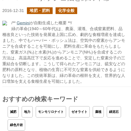
2016-12-31
堆肥・肥料
化学全般
/**
Gemini
が自動生成した概要 **/
緑の革命(1940～60年代)は、農薬、灌漑、合成窒素肥料、品
種改良といった技術を発展途上国に広め、劇的な食糧増産を達成し
ました。中でもハーバー・ボッシュ法は、空気中の窒素からアンモ
ニアを合成することを可能にし、肥料生産に革命をもたらしまし
た。窒素ガス(N₂)と水素(H₂)からアンモニア(NH₃)を合成するこの
方法は、高温高圧下で反応を進めることで、安定した窒素分子の三
重結合を切断します。こうして得られたアンモニアは、硫安などの
肥料の原料となり、植物の生育に不可欠な窒素を供給できるように
なりました。この技術革新は、緑の革命の根幹を支え、世界的な人
口増加を支える食糧生産を可能にしました。
おすすめの検索キーワード
減肥
地力
モンモリロナイト
ゼオライト
腐植
緑泥石
緑色片岩