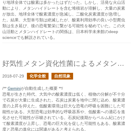
り地球全体では酸素は多かったはずだった。しかし、活発な火山活
動により、メタンハイドレートを含む堆積岩が溶解し、大量の炭素
が放出。地球全体で酸素濃度が急減し、二酸化炭素濃度が急増し
た。結果、大型単弓類は絶滅したが、酸素利用効率の良い小型爬虫
類は生き延び、後の恐竜繁栄に繋がる可能性を秘めていた。この火
山活動とメタンハイドレートの関係は、日本科学未来館のdeep
scienceでも解説されている。
好気性メタン資化性菌によるメタンの酸化
2018-07-29
化学全般
自然現象
/**
Gemini
が自動生成した概要 **/
恐竜が生きた時代、大気中の酸素濃度は低く、植物の分解が不十分
で石炭が大量に生成された。石炭は炭素を地中に閉じ込め、酸素濃
度の上昇を抑えた。低酸素環境は巨大な恐竜の呼吸を困難にした可
能性がある。大型恐竜は効率的な呼吸器系や、低酸素への適応を進
化させた可能性が示唆されている。石炭紀後期からペルム紀にかけ
て酸素濃度が上昇し、恐竜の巨大化を促した可能性もある。酸素濃
度と恐竜の進化には関連があると考えられる。