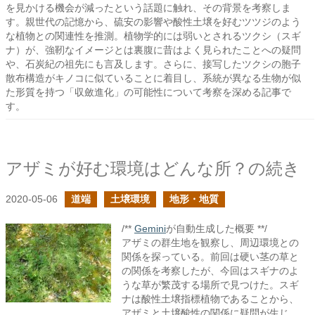
を見かける機会が減ったという話題に触れ、その背景を考察しま
す。親世代の記憶から、硫安の影響や酸性土壌を好むツツジのよう
な植物との関連性を推測。植物学的には弱いとされるツクシ（スギ
ナ）が、強靭なイメージとは裏腹に昔はよく見られたことへの疑問
や、石炭紀の祖先にも言及します。さらに、接写したツクシの胞子
散布構造がキノコに似ていることに着目し、系統が異なる生物が似
た形質を持つ「収斂進化」の可能性について考察を深める記事で
す。
アザミが好む環境はどんな所？の続き
2020-05-06
道端
土壌環境
地形・地質
/**
Gemini
が自動生成した概要 **/
アザミの群生地を観察し、周辺環境との
関係を探っている。前回は硬い茎の草と
の関係を考察したが、今回はスギナのよ
うな草が繁茂する場所で見つけた。スギ
ナは酸性土壌指標植物であることから、
アザミと土壌酸性の関係に疑問が生じ