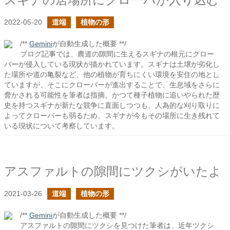
2022-05-20
道端
植物の形
/**
Gemini
が自動生成した概要 **/
ブログ記事では、農道の隙間に生えるスギナの根元にクロー
バーが侵入している現状が描かれています。スギナは土壌が劣化し
た場所や道の亀裂など、他の植物が育ちにくい環境を安住の地とし
ていますが、そこにクローバーが進出することで、生息域をさらに
脅かされる可能性を筆者は指摘。かつて種子植物に追いやられた歴
史を持つスギナが新たな競争に直面しつつも、人為的な刈り取りに
よってクローバーも弱るため、スギナが今もその場所に生き残れて
いる現状について考察しています。
アスファルトの隙間にツクシがいたよ
2021-03-26
道端
植物の形
/**
Gemini
が自動生成した概要 **/
アスファルトの隙間にツクシを見つけた筆者は、近年ツクシ