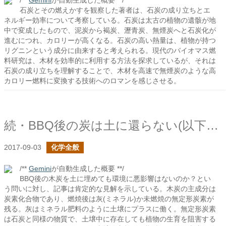
/**
Gemini
が自動生成した概要 **/
石炭とその燃えかすを観察した著者は、石炭の成り立ちとエ
ネルギー効率について考察している。石炭は太古の植物の遺骸が地
中で変成したもので、泥炭から褐炭、瀝青炭、無煙炭へと石炭化が
進むにつれ、カロリーが高くなる。石炭の高い熱量は、植物が持つ
リグニンという成分に由来すると考えられる。現代のバイオマス燃
料研究は、木材を効率的に利用する方法を探求しているが、それは
石炭の成り立ちを理解することで、木材を高速で無煙炭のような高
カロリー燃料に変換する技術へのロマンを感じさせる。
続・BBQ後の炭は土に還らない(以下省略)
2017-09-03
化学全般
/**
Gemini
が自動生成した概要 **/
BBQ後の木炭を土に埋めても環境に悪影響はないのか？とい
う問いに対し、記事は肯定的な見解を示している。木炭の主成分は
炭素化合物であり、燃焼後は灰(ミネラル)か未燃焼の無定形炭素が
残る。灰はミネラル肥料のように土壌にプラスに働く。無定形炭素
は石炭と同様の物質で、土壌中に存在しても植物の生育を阻害する