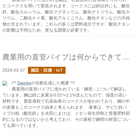
たコークスを用いて製造されます。コークスには鉄以外にも、酸化
鉄、酸化カルシウム、酸化マグネシウム、酸化ナトリウム、酸化カ
リウム、二酸化ケイ素、酸化アルミニウム、酸化チタンなどの不純
物が含まれています。これらの多くは肥料成分ですが、酸化チタン
の影響は不明なため、更なる調査が必要です。
農業用の直管パイプは何からできている？
2024-03-17
施設・設備・IoT
/**
Gemini
が自動生成した概要 **/
農業用の直管パイプに使われている「鋼管」について解説し
ています。鋼は鉄に炭素を0.02〜2.1%含んだもので、強度の高い
材料です。製造過程で石炭由来のコークスが使われており、鋼の中
の炭素もこのコークス由来と考えられます。 著者は、サビた鉄パ
イプの粉（酸化鉄）を水田にまけば、メタン発生抑制と窒素肥料節
約になるのではないかと考えており、その過程で鋼管の材質につい
ても調べています。