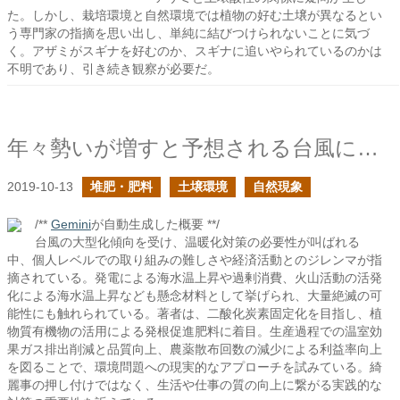
た。しかし、栽培環境と自然環境では植物の好む土壌が異なるとい
う専門家の指摘を思い出し、単純に結びつけられないことに気づ
く。アザミがスギナを好むのか、スギナに追いやられているのかは
不明であり、引き続き観察が必要だ。
年々勢いが増すと予想される台風に対して出来ることはあるか？
2019-10-13
堆肥・肥料
土壌環境
自然現象
/**
Gemini
が自動生成した概要 **/
台風の大型化傾向を受け、温暖化対策の必要性が叫ばれる
中、個人レベルでの取り組みの難しさや経済活動とのジレンマが指
摘されている。発電による海水温上昇や過剰消費、火山活動の活発
化による海水温上昇なども懸念材料として挙げられ、大量絶滅の可
能性にも触れられている。著者は、二酸化炭素固定化を目指し、植
物質有機物の活用による発根促進肥料に着目。生産過程での温室効
果ガス排出削減と品質向上、農薬散布回数の減少による利益率向上
を図ることで、環境問題への現実的なアプローチを試みている。綺
麗事の押し付けではなく、生活や仕事の質の向上に繋がる実践的な