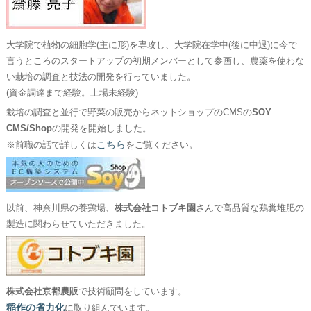
大学院で植物の細胞学(主に形)を専攻し、大学院在学中(後に中退)に今で
言うところのスタートアップの初期メンバーとして参画し、農薬を使わな
い栽培の調査と技法の開発を行っていました。
(資金調達まで経験。上場未経験)
栽培の調査と並行で野菜の販売からネットショップのCMSの
SOY
CMS/Shop
の開発を開始しました。
こちら
※前職の話で詳しくは
をご覧ください。
以前、神奈川県の養鶏場、
株式会社コトブキ園
さんで高品質な鶏糞堆肥の
製造に関わらせていただきました。
株式会社京都農販
で技術顧問をしています。
稲作の省力化
に取り組んでいます。