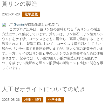
黃リンの製造
2026-04-28
化学全般
/**
Gemini
が自動生成した概要 **/
このブログ記事は、亜リン酸の原料となる「黃リン」の製造
方法について解説しています。黃リンは、リン鉱石（リン酸カルシ
ウム）をケイ砂、コークスとともに混合し、高温で強熱することで
製造されます。 製造工程において、コークスは還元剤としてリン
酸からリンを生成する役割を担いますが、莫大な電力消費を伴いま
す。一方、ケイ砂はリン鉱石中のカルシウムを除去するために使用
されます。 記事では、リン酸や亜リン酸の製造経緯にも触れつ
つ、今後はリン酸肥料と亜リン酸肥料の製造コスト比較に関心を示
しています。
人工ゼオライトについての続き
2025-08-26
堆肥・肥料
化学全般