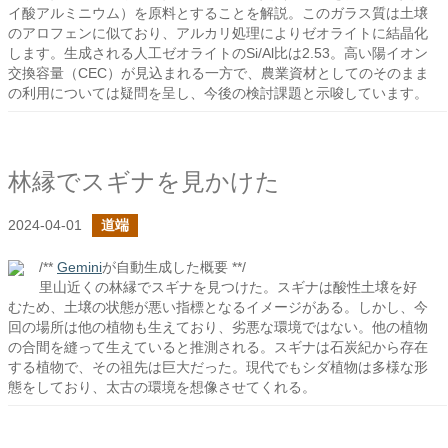
イ酸アルミニウム）を原料とすることを解説。このガラス質は土壌
のアロフェンに似ており、アルカリ処理によりゼオライトに結晶化
します。生成される人工ゼオライトのSi/Al比は2.53。高い陽イオン
交換容量（CEC）が見込まれる一方で、農業資材としてのそのまま
の利用については疑問を呈し、今後の検討課題と示唆しています。
林縁でスギナを見かけた
2024-04-01
道端
/**
Gemini
が自動生成した概要 **/
里山近くの林縁でスギナを見つけた。スギナは酸性土壌を好
むため、土壌の状態が悪い指標となるイメージがある。しかし、今
回の場所は他の植物も生えており、劣悪な環境ではない。他の植物
の合間を縫って生えていると推測される。スギナは石炭紀から存在
する植物で、その祖先は巨大だった。現代でもシダ植物は多様な形
態をしており、太古の環境を想像させてくれる。