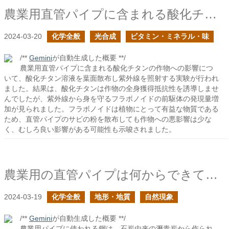
農業用直管パイプに含まれる酸化チタンは作物に与えても問題ないか？
2024-03-20
化学全般
光合成
ビタミン・ミネラル・味
/**
Gemini
が自動生成した概要 **/
農業用直管パイプに含まれる酸化チタンの作物への影響につ
いて、酸化チタン溶液を葉面散布し紫外線を照射する実験が行われ
ました。結果は、酸化チタンは作物の全身獲得抵抗性を誘導しませ
んでしたが、紫外線から身を守るフラボノイドの前駆体の発現量増
加が見られました。フラボノイドは植物にとって有益な物質である
ため、直管パイプのサビの粉を散布しても作物への悪影響は少な
く、むしろ良い影響がある可能性も示唆されました。
農業用の直管パイプは何からできている？３
2024-03-19
化学全般
地形・地質
自然現象
/**
Gemini
が自動生成した概要 **/
農業用パイプに使われる鋼は、石炭由来の瀝青炭から作られ