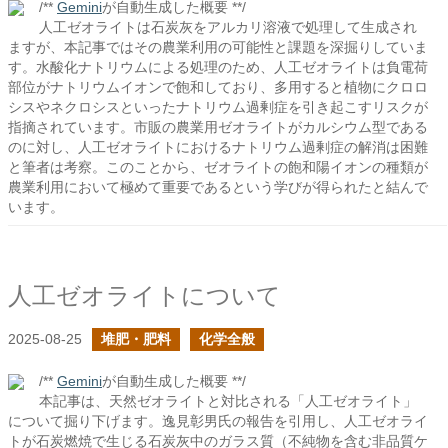
/**
Gemini
が自動生成した概要 **/
人工ゼオライトは石炭灰をアルカリ溶液で処理して生成され
ますが、本記事ではその農業利用の可能性と課題を深掘りしていま
す。水酸化ナトリウムによる処理のため、人工ゼオライトは負電荷
部位がナトリウムイオンで飽和しており、多用すると植物にクロロ
シスやネクロシスといったナトリウム過剰症を引き起こすリスクが
指摘されています。市販の農業用ゼオライトがカルシウム型である
のに対し、人工ゼオライトにおけるナトリウム過剰症の解消は困難
と筆者は考察。このことから、ゼオライトの飽和陽イオンの種類が
農業利用において極めて重要であるという学びが得られたと結んで
います。
人工ゼオライトについて
2025-08-25
堆肥・肥料
化学全般
/**
Gemini
が自動生成した概要 **/
本記事は、天然ゼオライトと対比される「人工ゼオライト」
について掘り下げます。逸見彰男氏の報告を引用し、人工ゼオライ
トが石炭燃焼で生じる石炭灰中のガラス質（不純物を含む非品質ケ