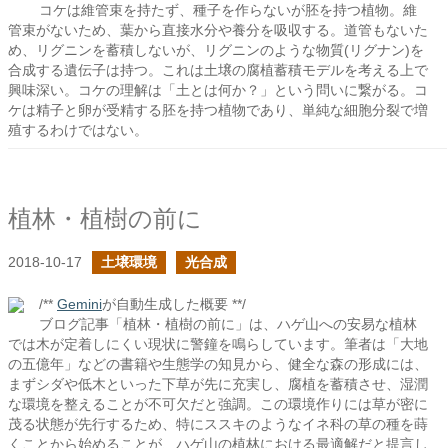
コケは維管束を持たず、種子を作らないが胚を持つ植物。維
管束がないため、葉から直接水分や養分を吸収する。道管もないた
め、リグニンを蓄積しないが、リグニンのような物質(リグナン)を
合成する遺伝子は持つ。これは土壌の腐植蓄積モデルを考える上で
興味深い。コケの理解は「土とは何か？」という問いに繋がる。コ
ケは精子と卵が受精する胚を持つ植物であり、単純な細胞分裂で増
殖するわけではない。
植林・植樹の前に
2018-10-17
土壌環境
光合成
/**
Gemini
が自動生成した概要 **/
ブログ記事「植林・植樹の前に」は、ハゲ山への安易な植林
では木が定着しにくい現状に警鐘を鳴らしています。筆者は「大地
の五億年」などの書籍や生態学の知見から、健全な森の形成には、
まずシダや低木といった下草が先に充実し、腐植を蓄積させ、湿潤
な環境を整えることが不可欠だと強調。この環境作りには草が密に
茂る状態が先行するため、特にススキのようなイネ科の草の種を蒔
くことから始めることが、ハゲ山の植林における最適解だと提言し