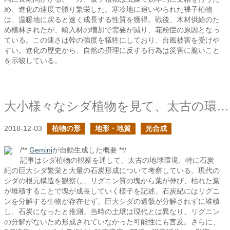
め、進化の速度で勝り繁栄した。寒冷地に追いやられた裸子植物
は、温暖地に戻ると速く成長する性質を獲得。戦後、木材供給のた
め植林されたが、輸入材の増加で需要が減り、花粉症の原因となっ
ている。この速さは幹の強度を犠牲にしており、台風被害を受けや
すい。進化の歴史から、自然の摂理に反する行為は災害に脆いこと
を示唆している。
大小様々なシダ植物を見て、太古の環境に思いを馳せる
2018-12-03
植物の形
地形・地質
光合成
/**
Gemini
が自動生成した概要 **/
記事はシダ植物の観察を通して、太古の地球環境、特に石炭
紀の巨大シダ繁栄と大量の石炭形成について考察している。現代の
シダの根元構造を観察し、リグニン質の塊から葉が伸び、枯れた葉
が堆積することで塊が成長していく様子を記述。石炭紀にはリグニ
ンを分解する生物が存在せず、巨大シダの遺骸が分解されずに堆積
し、石炭になったと推測。当時の土壌は現代とは異なり、リグニン
の分解がないため形成されていなかった可能性にも言及。さらに、