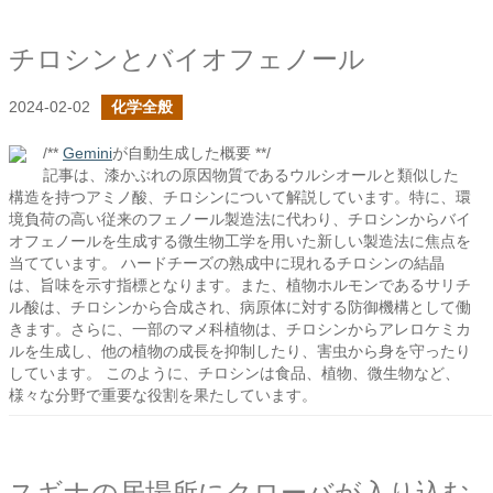
チロシンとバイオフェノール
2024-02-02
化学全般
/**
Gemini
が自動生成した概要 **/
記事は、漆かぶれの原因物質であるウルシオールと類似した
構造を持つアミノ酸、チロシンについて解説しています。特に、環
境負荷の高い従来のフェノール製造法に代わり、チロシンからバイ
オフェノールを生成する微生物工学を用いた新しい製造法に焦点を
当てています。 ハードチーズの熟成中に現れるチロシンの結晶
は、旨味を示す指標となります。また、植物ホルモンであるサリチ
ル酸は、チロシンから合成され、病原体に対する防御機構として働
きます。さらに、一部のマメ科植物は、チロシンからアレロケミカ
ルを生成し、他の植物の成長を抑制したり、害虫から身を守ったり
しています。 このように、チロシンは食品、植物、微生物など、
様々な分野で重要な役割を果たしています。
スギナの居場所にクローバが入り込む