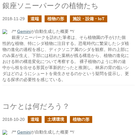
銀座ソニーパークの植物たち
2018-11-29
道端
植物の形
施設・設備・IoT
/**
Gemini
が自動生成した概要 **/
銀座ソニーパークを訪れた筆者は、そら植物園の手がけた個
性的な植物、特にシダ植物に注目する。恐竜時代に繁栄したシダ植
物の進化の過程を感じ、ディクソニア属のシダを観察。幹の上部に
のみ葉が生え、下部には枯れた葉柄が残る構造から、植物の進化に
おける幹の構造変化について考察する。 裸子植物のように幹の途
中から枝を出せる形質が革新的だったと推測し、林床の背の低いシ
ダはどのようにシュートを発生させるのかという疑問を提示し、更
なる探求の必要性を感じている。
コケとは何だろう？
2018-10-20
道端
土壌環境
植物の形
/**
Gemini
が自動生成した概要 **/