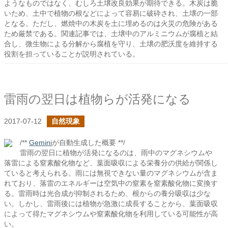
ようなものではなく、むしろ土壌改良効果が期待できる。木炭は脆
いため、土中で植物の根などによって容易に破砕され、土壌の一部
となる。ただし、燃焼中の木炭を土に埋めるのは火災の危険がある
ため厳禁である。関連記事では、土壌中のアルミニウムが腐植と結
合し、微生物による分解から腐植を守り、土壌の肥沃度を維持する
役割を担っていることが説明されている。
雷雨の翌日は植物らが活発になる
2017-07-12
自然現象
/**
Gemini
が自動生成した概要 **/
雷雨の翌日に植物が活発になるのは、雨中のマグネシウムや
落雷による窒素酸化物など、葉面吸収による栄養分の供給が関係し
ていると考えられる。雨には無視できない量のマグネシウムが含ま
れており、落雷のエネルギーは空気中の窒素を窒素酸化物に変換す
る。雷雨時は光合成が抑制されるため、根からの養分吸収は少な
い。しかし、雷雨後には植物が急激に成長することから、葉面吸収
によって得たマグネシウムや窒素酸化物を利用している可能性が高
い。