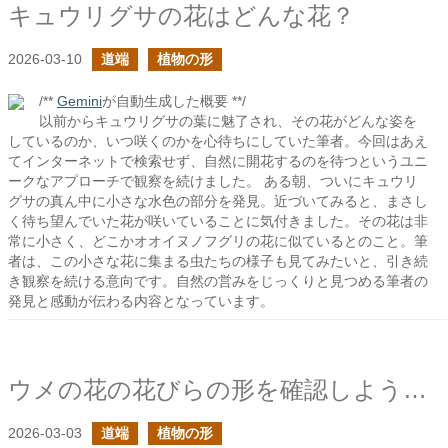
キュウリグサの花はどんな花？
2026-03-10
道端
植物の形
/**
Gemini
が自動生成した概要 **/
以前からキュウリグサの葉に魅了され、その花がどんな姿を
しているのか、いつ咲くのかを心待ちにしていた筆者。今回はあえ
てインターネットで検索せず、自然に開花するのを待つというユニ
ークなアプローチで観察を続けました。 ある朝、ついにキュウリ
グサの真ん中に小さな水色の部分を発見。近づいてみると、まさし
く待ち望んでいた花が咲いていることに気付きました。その花は非
常に小さく、どこかオオイヌノフグリの花に似ているとのこと。筆
者は、この小さな花に集まる虫たちの様子も見てみたいと、引き続
き観察を続ける意向です。自然の営みをじっくりと見つめる筆者の
発見と感動が伝わる内容となっています。
ウメの花の花びらの形を確認しようとしたら
2026-03-03
道端
植物の形