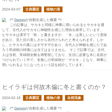
2024-03-07
古典園芸
植物の形
/**
Gemini
が自動生成した概要 **/
この記事は、サカキと同様に神事に用いられるヒサカキを通
して、古代人がサカキに神秘性を感じた理由を探求しています。
ヒサカキは漢字で「柃」と書きますが、「令」は美しいという意味
があり、見た目の美しさから名付けられたと考えられます。しか
し、ヒサカキの葉にはギザギザがあり、古代人が神秘を感じたであ
ろう常緑樹の特徴には当てはまりません。 そこで記事では、古代
人は当初、常緑樹全般を神聖視しており、生活に必要な木に名前が
つけられていく中で、名無しの常緑樹が「サカキ」となり、神事に
用いられるようになったという説を紹介しています。
ヒイラギは何故木偏に冬と書くのか？
2024-02-18
古典園芸
植物の形
自然現象
/**
Gemini
が自動生成した概要 **/