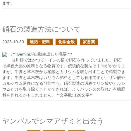
ます。
硝石の製造方法について
2023-10-30
堆肥・肥料
化学全般
家畜糞
/**
Gemini
が自動生成した概要 **/
白川郷ではかつてトイレの横で硝石を作っていました。硝石
は黒色火薬の原料となる物質です。伝統的な製法は手間がかかりま
すが、牛糞と草木灰から硝酸とカリウムを取り出すことで精製でき
ます。牛糞と草木灰はカリウム肥料としても有用ですが、リン酸や
カルシウム過多になる可能性も。硝石製造の過程でリン酸やカルシ
ウムだけを取り除くことができれば、よりバランスの取れた有機肥
料を作れるかもしれません。 **文字数: 126文字**
ヤンバルでシマアザミと出会う