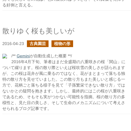
る好例と言える。
散りゆく桜も美しいが
2016-04-23
古典園芸
植物の形
/**
Gemini
が自動生成した概要 **/
2016年4月下旬、筆者はまだ全盛期の八重咲きの桜「関山」に
ついて綴ります。桜の散り際といえば桜吹雪の美しさが語られます
が、この桜は花弁が風に乗るのではなく、花がまとまって落ちる独
特の散り方を見せていました。この散り方もまた美しいと感じる一
方で、花柄ごと落ちる様子を見て「子孫繁栄できない散り方」では
ないかとの疑問を抱きます。しかし、最終的にはこの桜が八重咲き
であるため、そもそも実がつかない可能性を指摘。桜の散り方の多
様性と、見た目の美しさ、そして生命のメカニズムについて考えさ
せられるブログ記事です。