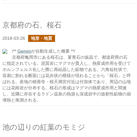
京都府の石、桜石
2018-03-26
地形・地質
/**
Gemini
が自動生成した概要 **/
京都府亀岡市にある桜石は、菫青石の仮晶で、都道府県の石
に指定されている。泥質岩にマグマが貫入し、熱変成作用を受けて
ホルンフェルス化した際に再結晶した鉱物である。六角短柱状で、
容易に割れる断面には花弁状の模様が現れることから「桜石」と呼
ばれる。産地の積善寺・桜天満宮付近は付加体であり、周辺の山地
には花崗岩が分布する。桜石の形成はマグマの熱変成作用と関連
し、近隣に存在するラドン温泉の熱源も深成岩中の放射性鉱物の崩
壊熱と推測される。
池の辺りの紅葉のモミジ