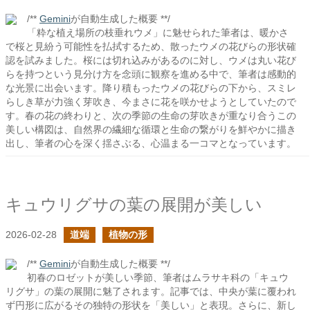
/**
Gemini
が自動生成した概要 **/
「粋な植え場所の枝垂れウメ」に魅せられた筆者は、暖かさ
で桜と見紛う可能性を払拭するため、散ったウメの花びらの形状確
認を試みました。桜には切れ込みがあるのに対し、ウメは丸い花び
らを持つという見分け方を念頭に観察を進める中で、筆者は感動的
な光景に出会います。降り積もったウメの花びらの下から、スミレ
らしき草が力強く芽吹き、今まさに花を咲かせようとしていたので
す。春の花の終わりと、次の季節の生命の芽吹きが重なり合うこの
美しい構図は、自然界の繊細な循環と生命の繋がりを鮮やかに描き
出し、筆者の心を深く揺さぶる、心温まる一コマとなっています。
キュウリグサの葉の展開が美しい
2026-02-28
道端
植物の形
/**
Gemini
が自動生成した概要 **/
初春のロゼットが美しい季節、筆者はムラサキ科の「キュウ
リグサ」の葉の展開に魅了されます。記事では、中央が葉に覆われ
ず円形に広がるその独特の形状を「美しい」と表現。さらに、新し