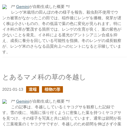
/**
Gemini
が自動生成した概要 **/
レンゲ米栽培の田んぼの冬の様子を報告。殺虫剤不使用でウ
ンカ被害がなかったこの田では、稲作後にレンゲを播種。発芽が遅
く株は小さいものの、冬の低温で葉の色に変化が見られます。特に
イネ科の草が繁茂する箇所では、レンゲの生育が良く、葉の紫色が
少ないことを発見。イネ科による遮光がアントシアニン合成を抑
え、成長に養分を回している可能性を指摘。冬のレンゲの成長観察
が、レンゲ米のさらなる品質向上へのヒントになると示唆していま
す。
とあるマメ科の草の冬越し
2021-01-13
道端
植物の形
/**
Gemini
が自動生成した概要 **/
この記事は、冬越ししているミヤコグサを観察した記録で
す。雪の後に、地面に張り付くように密集した葉を持つミヤコグサ
を見つけ、その様子を写真と共に紹介しています。通常は節間が長
く三葉複葉のミヤコグサですが、冬越しのため節間を伸ばさず小葉