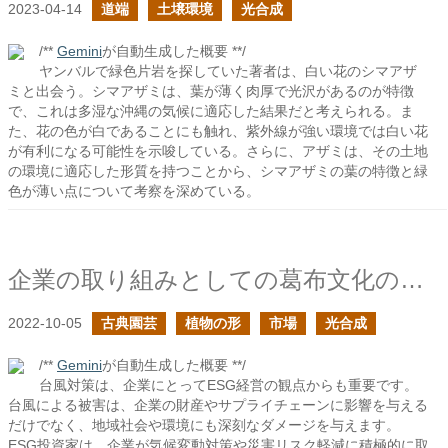
2023-04-14
道端
土壌環境
光合成
/**
Gemini
が自動生成した概要 **/
ヤンバルで緑色片岩を探していた著者は、白い花のシマアザ
ミと出会う。シマアザミは、葉が薄く肉厚で光沢があるのが特徴
で、これは多湿な沖縄の気候に適応した結果だと考えられる。ま
た、花の色が白であることにも触れ、紫外線が強い環境では白い花
が有利になる可能性を示唆している。さらに、アザミは、その土地
の環境に適応した形質を持つことから、シマアザミの葉の特徴と緑
色が薄い点について考察を深めている。
企業の取り組みとしての葛布文化の保全
2022-10-05
古典園芸
植物の形
市場
光合成
/**
Gemini
が自動生成した概要 **/
台風対策は、企業にとってESG経営の観点からも重要です。
台風による被害は、企業の財産やサプライチェーンに影響を与える
だけでなく、地域社会や環境にも深刻なダメージを与えます。
ESG投資家は、企業が気候変動対策や災害リスク軽減に積極的に取