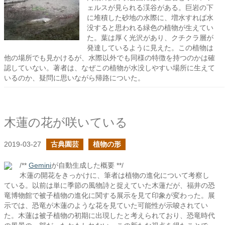
ェルスが見られる渓谷がある。巨岩の下
に堆積した砂地の水際に、増水すれば水
没すると思われる緑色の植物が生えてい
た。葉は厚く光沢があり、クチクラ層が
発達しているように見えた。この植物は
他の場所でも見かけるが、水際以外でも同様の特徴を持つのかは確
認していない。著者は、なぜこの植物が水没しやすい場所に生えて
いるのか、疑問に思いながら帰路についた。
木蓮の花が咲いている
2019-03-27
古典園芸
植物の形
/**
Gemini
が自動生成した概要 **/
木蓮の開花をきっかけに、筆者は植物の進化について考察し
ている。以前は単に季節の風物詩と捉えていた木蓮だが、福井の恐
竜博物館で被子植物の進化に関する展示を見て印象が変わった。展
示では、恐竜が木蓮のような花を見ていた可能性が示唆されてい
た。木蓮は被子植物の初期に出現したと考えられており、恐竜時代