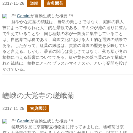
2017-11-26
道端
古典園芸
/**
Gemini
が自動生成した概要 **/
鮮やかな紅葉の絨毯は、自然の美しさではなく、庭師の職人
技によって作られた人工的な景観である。モミジが池の辺りに並ん
で生えていることや、同じ種類の木が一箇所に集中していること
は、自然界では稀であり、庭園文化における人工的な選抜の結果で
ある。したがって、紅葉の絨毯は、貴族の庭園の歴史を反映してい
ると言える。しかし、著者の関心は美しさではなく、落ち葉が冬の
植物に与える影響についてである。紅や黄色の落ち葉のみで構成さ
れた絨毯は、植物にとってプラスかマイナスか、という疑問を投げ
かけている。
嵯峨の大覚寺の嵯峨菊
2017-11-25
古典園芸
/**
Gemini
が自動生成した概要 **/
嵯峨菊を見に京都府立植物園に行ってきました。嵯峨菊は京
都・大覚寺の菊で、流れるような花びらが美しいです。以前にも嵯