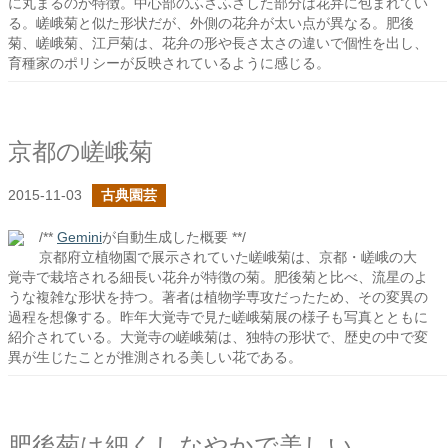
に丸まるのが特徴。中心部のふさふさした部分は花弁に包まれてい
る。嵯峨菊と似た形状だが、外側の花弁が太い点が異なる。肥後
菊、嵯峨菊、江戸菊は、花弁の形や長さ太さの違いで個性を出し、
育種家のポリシーが反映されているように感じる。
京都の嵯峨菊
2015-11-03
古典園芸
/**
Gemini
が自動生成した概要 **/
京都府立植物園で展示されていた嵯峨菊は、京都・嵯峨の大
覚寺で栽培される細長い花弁が特徴の菊。肥後菊と比べ、流星のよ
うな複雑な形状を持つ。著者は植物学専攻だったため、その変異の
過程を想像する。昨年大覚寺で見た嵯峨菊展の様子も写真とともに
紹介されている。大覚寺の嵯峨菊は、独特の形状で、歴史の中で変
異が生じたことが推測される美しい花である。
肥後菊は細くしなやかで美しい