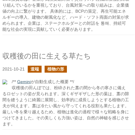
り組んでいるかを重視しており、台風対策への取り組みは、企業価
値の向上に繋がります。 具体的には、BCPの策定、再生可能エネ
ルギーの導入、建物の耐風化など、ハード・ソフト両面の対策が求
められます。企業は、ステークホルダーとの対話を 통해、持続可
能な社会の実現に貢献していく必要があります。
収穫後の田に生える草たち
2021-10-21
道端
植物の形
/**
Gemini
が自動生成した概要 **/
収穫後の田んぼでは、粉砕された藁の間から冬の寒さに備え
るロゼットの姿が見られます。深くギザギザした形の葉は、藁の隙
間を縫うように綺麗に展開し、効率的に成長しようとする植物の工
夫が伺えます。藁は冷たい風から守ってくれる役割も果たします。
厳しい冬を乗り越えるため、植物は進化の過程で様々な戦略を身に
つけてきました。その美しくも力強い姿は、自然の神秘を感じさせ
ます。