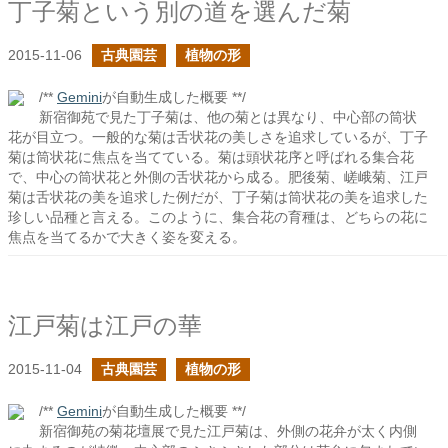
丁子菊という別の道を選んだ菊
2015-11-06
古典園芸
植物の形
/**
Gemini
が自動生成した概要 **/
新宿御苑で見た丁子菊は、他の菊とは異なり、中心部の筒状
花が目立つ。一般的な菊は舌状花の美しさを追求しているが、丁子
菊は筒状花に焦点を当てている。菊は頭状花序と呼ばれる集合花
で、中心の筒状花と外側の舌状花から成る。肥後菊、嵯峨菊、江戸
菊は舌状花の美を追求した例だが、丁子菊は筒状花の美を追求した
珍しい品種と言える。このように、集合花の育種は、どちらの花に
焦点を当てるかで大きく姿を変える。
江戸菊は江戸の華
2015-11-04
古典園芸
植物の形
/**
Gemini
が自動生成した概要 **/
新宿御苑の菊花壇展で見た江戸菊は、外側の花弁が太く内側