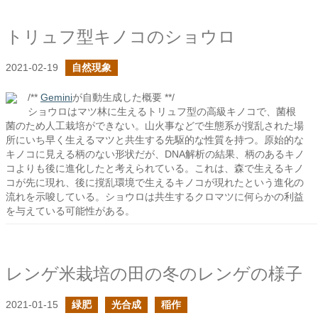
トリュフ型キノコのショウロ
2021-02-19
自然現象
/**
Gemini
が自動生成した概要 **/
ショウロはマツ林に生えるトリュフ型の高級キノコで、菌根
菌のため人工栽培ができない。山火事などで生態系が撹乱された場
所にいち早く生えるマツと共生する先駆的な性質を持つ。原始的な
キノコに見える柄のない形状だが、DNA解析の結果、柄のあるキノ
コよりも後に進化したと考えられている。これは、森で生えるキノ
コが先に現れ、後に撹乱環境で生えるキノコが現れたという進化の
流れを示唆している。ショウロは共生するクロマツに何らかの利益
を与えている可能性がある。
レンゲ米栽培の田の冬のレンゲの様子
2021-01-15
緑肥
光合成
稲作