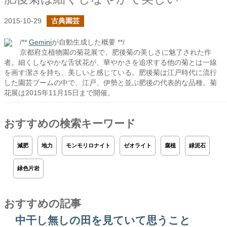
2015-10-29
古典園芸
/**
Gemini
が自動生成した概要 **/
京都府立植物園の菊花展で、肥後菊の美しさに魅了された作
者。細くしなやかな舌状花が、華やかさを追求する他の菊とは一線
を画す潔さを持ち、美しいと感じている。肥後菊は江戸時代に流行
した園芸ブームの中で、江戸、伊勢と並ぶ肥後の代表的な品種。菊
花展は2015年11月15日まで開催。
おすすめの検索キーワード
減肥
地力
モンモリロナイト
ゼオライト
腐植
緑泥石
緑色片岩
おすすめの記事
中干し無しの田を見ていて思うこと