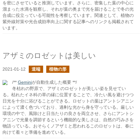
を密にさせていると推測しています。さらに、密集した葉の中心に
溜まった水滴を観察し、それが葉の奥まで光を届けることで冬の光
合成に役立っている可能性を考察しています。関連として、植物の
紫外線対策や光合成効率向上に関する記事へのリンクも掲載されて
います。
アザミのロゼットは美しい
2021-01-12
道端
植物の形
/**
Gemini
が自動生成した概要 **/
冬枯れの野原で、アザミのロゼットが美しい姿を見せてい
る。枯れたイネ科の草の縁に位置することで、冷たい風を避けつつ
日光を十分に浴びることができる。ロゼットの葉はアントシアニン
によって濃く色づいており、過剰な光から身を守っている。厳しい
環境の中で、風除けと日当たりの良さを両立させ、さらにアントシ
アニンで光量を調節するという機能的な美しさは、自然の巧みさを
物語っている。おそらくノアザミと思われるこのロゼットは、春に
向けて着々と準備を進めている。