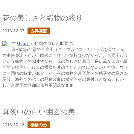
花の美しさと織物の絞り
2016-12-07
古典園芸
/**
Gemini
が自動生成した概要 **/
京都の詩仙堂で京鹿子（キョウガノコ）という花を見て、そ
の由来を調べたが、図鑑にも詳しい情報は少なかった。京鹿子絞り
という織物との関連性から、花の美しさに着目。長い蕊が四方へ展
開する様子が、絞りの模様を連想させたのではないかと推測。ウメ
にも同様の特徴があり、バラ科の植物の造形美への感受性の高さを
示唆。海外でのバラの品種改良の盛況もその裏付けとなる。しか
し、京鹿子の詳細は依然不明瞭なまま。
真夜中の白い幽玄の美
2016-10-18
植物の形