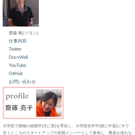
齋藤 毅(ツヨシ)
仕事内容
Twitter
DocsWell
YouTube
GitHub
お問い合わせ
大学院で植物の細胞学(主に形)を専攻し、大学院在学中(後に中退)に今で
言うところのスタートアップの初期メンバーとして参画し、農薬を使わな