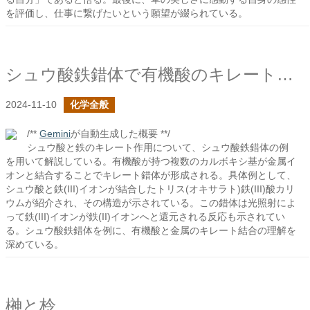
を評価し、仕事に繋げたいという願望が綴られている。
シュウ酸鉄錯体で有機酸のキレート作用を見る
2024-11-10
化学全般
/**
Gemini
が自動生成した概要 **/
シュウ酸と鉄のキレート作用について、シュウ酸鉄錯体の例
を用いて解説している。有機酸が持つ複数のカルボキシ基が金属イ
オンと結合することでキレート錯体が形成される。具体例として、
シュウ酸と鉄(III)イオンが結合したトリス(オキサラト)鉄(III)酸カリ
ウムが紹介され、その構造が示されている。この錯体は光照射によ
って鉄(III)イオンが鉄(II)イオンへと還元される反応も示されてい
る。シュウ酸鉄錯体を例に、有機酸と金属のキレート結合の理解を
深めている。
榊と柃