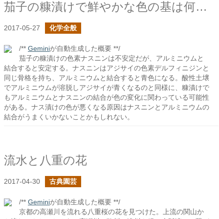
茄子の糠漬けで鮮やかな色の基は何か？
2017-05-27
化学全般
/**
Gemini
が自動生成した概要 **/
茄子の糠漬けの色素ナスニンは不安定だが、アルミニウムと
結合すると安定する。ナスニンはアジサイの色素デルフィニジンと
同じ骨格を持ち、アルミニウムと結合すると青色になる。酸性土壌
でアルミニウムが溶脱しアジサイが青くなるのと同様に、糠漬けで
もアルミニウムとナスニンの結合が色の変化に関わっている可能性
がある。ナス漬けの色が悪くなる原因はナスニンとアルミニウムの
結合がうまくいかないことかもしれない。
流水と八重の花
2017-04-30
古典園芸
/**
Gemini
が自動生成した概要 **/
京都の高瀬川を流れる八重桜の花を見つけた。上流の関山か