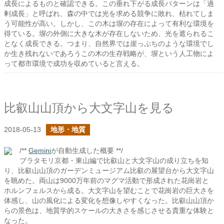
成長によるものと確認できる。この垂れ下がる成長パターンは「過
剰成長」と呼ばれ、森の中では光を求める競争に敗れ、枯れてしま
う可能性が高い。しかし、この木は塀の存在によって有利な環境を
得ている。塀の外側に大きな木が存在しないため、光を遮られるこ
となく成長できる。つまり、自然界では崖っぷちのような環境でし
か生き残れないであろうこの木の生存戦略が、塀という人工物によ
って都市環境で成功を収めていると言える。
比叡山山頂から大文字山を見る
2018-05-13
地形・地質
/**
Gemini
が自動生成した概要 **/
ブラタモリ京都・東山編で比叡山と大文字山の成り立ちを知
り、比叡山山頂のガーデンミュージアム比叡の展望台から大文字山
を眺めた。両山は9000万年前のマグマ活動で形成された花崗岩と
ホルンフェルスから成る。大文字山を望むことで花崗岩の巨大さを
体感し、山の風化による変化を想像しやすくなった。比叡山山頂か
らの景色は、地質学的スケールの大きさを感じさせる貴重な体験と
なった。