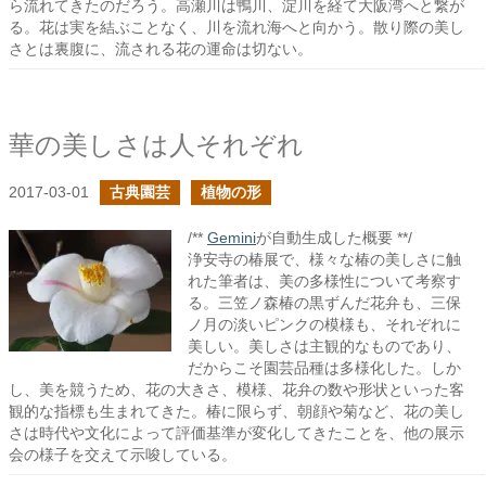
ら流れてきたのだろう。高瀬川は鴨川、淀川を経て大阪湾へと繋が
る。花は実を結ぶことなく、川を流れ海へと向かう。散り際の美し
さとは裏腹に、流される花の運命は切ない。
華の美しさは人それぞれ
2017-03-01
古典園芸
植物の形
/**
Gemini
が自動生成した概要 **/
浄安寺の椿展で、様々な椿の美しさに触
れた筆者は、美の多様性について考察す
る。三笠ノ森椿の黒ずんだ花弁も、三保
ノ月の淡いピンクの模様も、それぞれに
美しい。美しさは主観的なものであり、
だからこそ園芸品種は多様化した。しか
し、美を競うため、花の大きさ、模様、花弁の数や形状といった客
観的な指標も生まれてきた。椿に限らず、朝顔や菊など、花の美し
さは時代や文化によって評価基準が変化してきたことを、他の展示
会の様子を交えて示唆している。