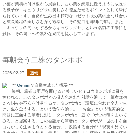
い葉が葉柄の付け根から展開し、古い葉を綺麗に覆うように成長す
る様子が、キュウリグサの美しさを際立たせるポイントとして挙げ
られています。自然が生み出す精巧なロゼット状の葉の重なり合い
と成長過程の美しさを深く観察し、その魅力を詳細に描写。また、
「キュウリの匂いがするからキュウリグサ」という名前の由来にも
触れ、その匂いへの素朴な疑問を提示しています。
毎朝会う二株のタンポポ
2026-02-27
道端
/**
Gemini
が自動生成した概要 **/
毎朝、筆者は雨戸を開けると美しいセイヨウタンポポに目を
奪われる。このタンポポとの擬人化された対話を通じて、筆者は抱
える悩みや不安を吐露するが、タンポポは「環境に合わせ全力で生
き、生を全うする」という哲学を諭す。 「お金」という現実的な
問題に直面する筆者に対し、タンポポは「庭でゴボウの種をまいて
みろ」と提案する。この会話から筆者は、タンポポが「世の中を面
白おかしく生きようとする自分」、反論する自分が「現実を見てい
る自分」であると悟る。最後に、草の美しさに感動する自身の感性