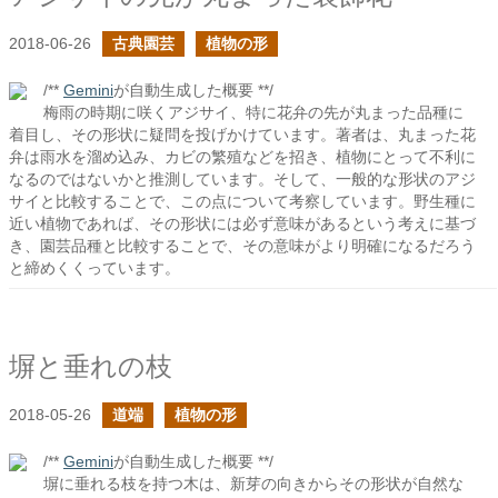
2018-06-26
古典園芸
植物の形
/**
Gemini
が自動生成した概要 **/
梅雨の時期に咲くアジサイ、特に花弁の先が丸まった品種に
着目し、その形状に疑問を投げかけています。著者は、丸まった花
弁は雨水を溜め込み、カビの繁殖などを招き、植物にとって不利に
なるのではないかと推測しています。そして、一般的な形状のアジ
サイと比較することで、この点について考察しています。野生種に
近い植物であれば、その形状には必ず意味があるという考えに基づ
き、園芸品種と比較することで、その意味がより明確になるだろう
と締めくくっています。
塀と垂れの枝
2018-05-26
道端
植物の形
/**
Gemini
が自動生成した概要 **/
塀に垂れる枝を持つ木は、新芽の向きからその形状が自然な