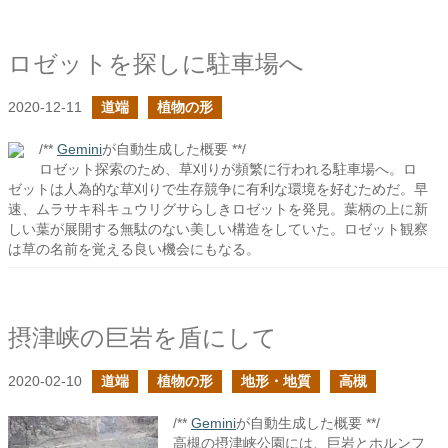
ロゼットを探しに駐車場へ
2020-12-11
道端
植物の形
/**
Gemini
が自動生成した概要 **/
ロゼット探索のため、草刈りが頻繁に行われる駐車場へ。ロ
ゼットは人為的な草刈りで生存競争に有利な環境を好むためだ。早
速、ムラサキ科キュウリグサらしきロゼットを発見。葉柄の上に新
しい葉が展開する無駄のない美しい構造をしていた。ロゼット観察
は草の名前を覚える良い機会にもなる。
摂津峡の巨岩を盾にして
2020-02-10
道端
植物の形
地形・地質
高槻
/**
Gemini
が自動生成した概要 **/
高槻の摂津峡公園には、巨岩とホルンフ