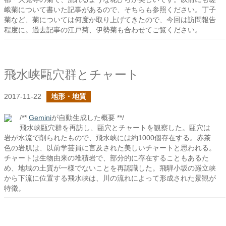
峨菊について書いた記事があるので、そちらも参照ください。丁子
菊など、菊については何度か取り上げてきたので、今回は訪問報告
程度に。過去記事の江戸菊、伊勢菊も合わせてご覧ください。
飛水峡甌穴群とチャート
2017-11-22
地形・地質
/**
Gemini
が自動生成した概要 **/
飛水峡甌穴群を再訪し、甌穴とチャートを観察した。甌穴は
岩が水流で削られたもので、飛水峡には約1000個存在する。赤茶
色の岩肌は、以前学芸員に言及された美しいチャートと思われる。
チャートは生物由来の堆積岩で、部分的に存在することもあるた
め、地域の土質が一様でないことを再認識した。飛騨小坂の巌立峡
から下流に位置する飛水峡は、川の流れによって形成された景観が
特徴。