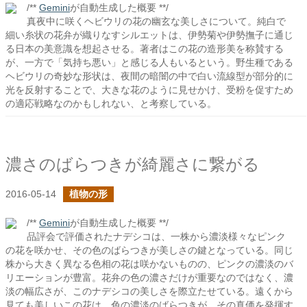
/**
Gemini
が自動生成した概要 **/
真夜中に咲くヘビウリの花の幽玄な美しさについて。純白で
細い糸状の花弁が織りなすシルエットは、伊勢菊や伊勢撫子に通じ
る日本の美意識を想起させる。著者はこの花の造形美を称賛する
が、一方で「気持ち悪い」と感じる人もいるという。野生種である
ヘビウリの奇妙な形状は、夜間の暗闇の中で白い流線型が部分的に
光を反射することで、大きな花のように見せかけ、受粉を促すため
の適応戦略なのかもしれない、と考察している。
濃さのばらつきが綺麗さに繋がる
2016-05-14
植物の形
/**
Gemini
が自動生成した概要 **/
品評会で評価されたナデシコは、一株から濃淡様々なピンク
の花を咲かせ、その色のばらつきが美しさの鍵となっている。同じ
株から大きく異なる色相の花は咲かないものの、ピンクの濃淡のバ
リエーションが豊富。花弁の色の濃さだけが重要なのではなく、濃
淡の幅広さが、このナデシコの美しさを際立たせている。遠くから
見ても美しいこの花は、色の濃淡のばらつきが、その真価を発揮す