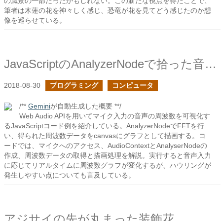
の風景の一部だったかもしれない。この新たな視点を得たことで、
筆者は木蓮の花を神々しく感じ、恐竜が花を見てどう感じたのか想
像を巡らせている。
JavaScriptのAnalyzerNodeで拾った音の周波数を可視化してみる２
2018-08-30
プログラミング
コンピュータ
/**
Gemini
が自動生成した概要 **/
Web Audio APIを用いてマイク入力の音声の周波数を可視化す
るJavaScriptコード例を紹介している。AnalyzerNodeでFFTを行
い、得られた周波数データをcanvasにグラフとして描画する。コ
ードでは、マイクへのアクセス、AudioContextとAnalyserNodeの
作成、周波数データの取得と描画処理を解説。実行すると音声入力
に応じてリアルタイムに周波数グラフが変化するが、ハウリングが
発生しやすい点についても言及している。
アジサイの先が丸まった装飾花