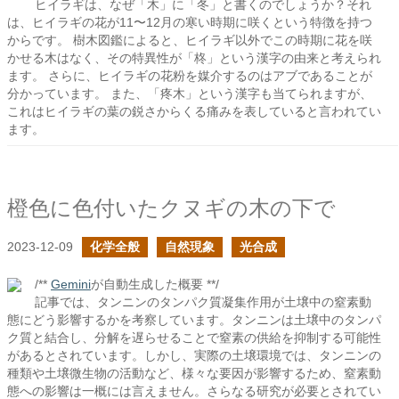
ヒイラギは、なぜ「木」に「冬」と書くのでしょうか？それ
は、ヒイラギの花が11〜12月の寒い時期に咲くという特徴を持つ
からです。 樹木図鑑によると、ヒイラギ以外でこの時期に花を咲
かせる木はなく、その特異性が「柊」という漢字の由来と考えられ
ます。 さらに、ヒイラギの花粉を媒介するのはアブであることが
分かっています。 また、「疼木」という漢字も当てられますが、
これはヒイラギの葉の鋭さからくる痛みを表していると言われてい
ます。
橙色に色付いたクヌギの木の下で
2023-12-09
化学全般
自然現象
光合成
/**
Gemini
が自動生成した概要 **/
記事では、タンニンのタンパク質凝集作用が土壌中の窒素動
態にどう影響するかを考察しています。タンニンは土壌中のタンパ
ク質と結合し、分解を遅らせることで窒素の供給を抑制する可能性
があるとされています。しかし、実際の土壌環境では、タンニンの
種類や土壌微生物の活動など、様々な要因が影響するため、窒素動
態への影響は一概には言えません。さらなる研究が必要とされてい