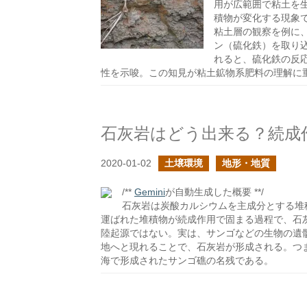
用が広範囲で粘土を
積物が変化する現象
粘土層の観察を例に
ン（硫化鉄）を取り
れると、硫化鉄の反
性を示唆。この知見が粘土鉱物系肥料の理解に
石灰岩はどう出来る？続成
2020-01-02
土壌環境
地形・地質
/**
Gemini
が自動生成した概要 **/
石灰岩は炭酸カルシウムを主成分とする堆
運ばれた堆積物が続成作用で固まる過程で、石
陸起源ではない。実は、サンゴなどの生物の遺
地へと現れることで、石灰岩が形成される。つ
海で形成されたサンゴ礁の名残である。