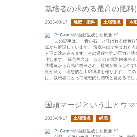
栽培者の求める最高の肥料
2023-08-17
堆肥・肥料
土壌環境
地
/**
Gemini
が自動生成した概要 **/
この記事は、「青い石」と呼ばれる緑色片
点から解説しています。 海底火山で生まれた
ト下に沈み込みます。その過程で強い圧力と熱
化します。 緑色片岩は、もとの玄武岩由来の
状構造から容易に粉砕され、植物が吸収しやす
性が良く、理想的な土壌環境を作ります。 こ
は、栽培者にとって理想的な肥料と言えるでし
国頭マージという土とウマ
2023-04-17
土壌環境
緑肥
/**
Gemini
が自動生成した概要 **/