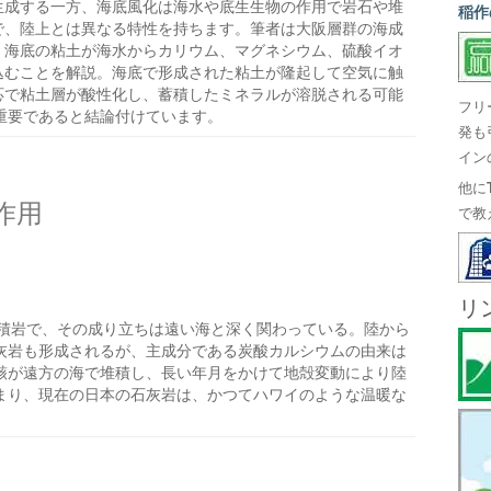
生成する一方、海底風化は海水や底生生物の作用で岩石や堆
稲作
で、陸上とは異なる特性を持ちます。筆者は大阪層群の海成
、海底の粘土が海水からカリウム、マグネシウム、硫酸イオ
込むことを解説。海底で形成された粘土が隆起して空気に触
応で粘土層が酸性化し、蓄積したミネラルが溶脱される可能
フリ
重要であると結論付けています。
発も
イン
他に
作用
で教
リ
積岩で、その成り立ちは遠い海と深く関わっている。陸から
灰岩も形成されるが、主成分である炭酸カルシウムの由来は
骸が遠方の海で堆積し、長い年月をかけて地殻変動により陸
まり、現在の日本の石灰岩は、かつてハワイのような温暖な