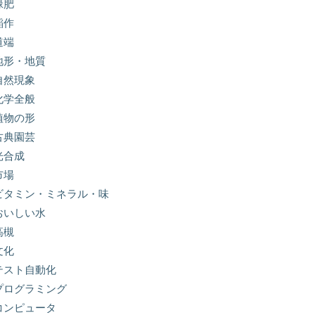
緑肥
稲作
道端
地形・地質
自然現象
化学全般
植物の形
古典園芸
光合成
市場
ビタミン・ミネラル・味
おいしい水
高槻
文化
テスト自動化
プログラミング
コンピュータ