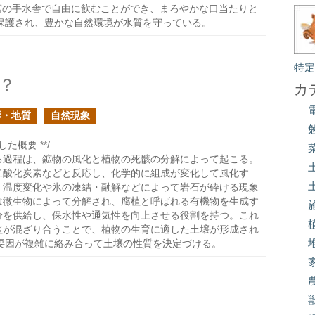
瀬神宮の手水舎で自由に飲むことができ、まろやかな口当たりと
保護され、豊かな自然環境が水質を守っている。
特
？
カ
形・地質
自然現象
た概要 **/
る過程は、鉱物の風化と植物の死骸の分解によって起こる。
二酸化炭素などと反応し、化学的に組成が変化して風化す
、温度変化や氷の凍結・融解などによって岩石が砕ける現象
は微生物によって分解され、腐植と呼ばれる有機物を生成す
分を供給し、保水性や通気性を向上させる役割を持つ。これ
植が混ざり合うことで、植物の生育に適した土壌が形成され
要因が複雑に絡み合って土壌の性質を決定づける。