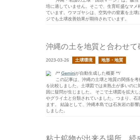
沖縄・名護の土壌「国頭マージ」は、酸性
培に適していません。そこで、生育旺盛なマメ
ています。ウマゴヤシは、空気中の窒素を土壌
ジでも土壌改善効果が期待されています。
沖縄の土を地質と合わせて
2023-03-26
土壌環境
地形・地質
/**
Gemini
が自動生成した概要 **/
この記事は、沖縄の土壌と地質の関係を考
を比較しました。土壌図では未熟土が多いのに
因に疑問が生じました。 そこで土壌図を拡大
やグライ土と分類されていました。つまり、石
ます。 結論として、沖縄本島では石灰岩の影
しました。
粘土鉱物が出来る場所、続