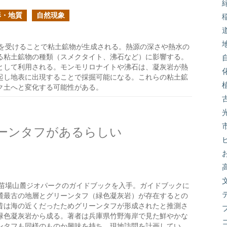
形・地質
自然現象
を受けることで粘土鉱物が生成される。熱源の深さや熱水の
る粘土鉱物の種類（スメクタイト、沸石など）に影響する。
として利用される。モンモリロナイトや沸石は、凝灰岩が熱
起し地表に出現することで採掘可能になる。これらの粘土鉱
ク土へと変化する可能性がある。
ーンタフがあるらしい
苗場山麓ジオパークのガイドブックを入手。ガイドブックに
麓最古の地層とグリーンタフ（緑色凝灰岩）が存在するとの
昔は海の近くだったためグリーンタフが形成されたと推測さ
緑色凝灰岩から成る。著者は兵庫県竹野海岸で見た鮮やかな
ンタフも同様のものか興味を持ち、現地訪問を計画してい