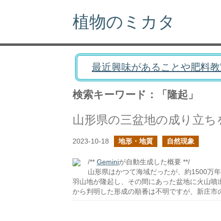
植物のミカタ
最近興味があることや肥料教
検索キーワード：「隆起」
山形県の三盆地の成り立ち
2023-10-18
地形・地質
自然現象
/**
Gemini
が自動生成した概要 **/
山形県はかつて海域だったが、約1500万
羽山地が隆起し、その間にあった盆地に火山噴
から判明した形成の順番は不明ですが、新庄市