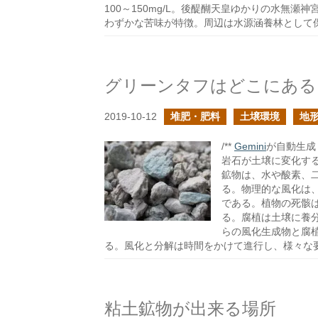
100～150mg/L。後醍醐天皇ゆかりの水無
わずかな苦味が特徴。周辺は水源涵養林として
グリーンタフはどこにある
2019-10-12
堆肥・肥料
土壌環境
地
/**
Gemini
が自動生成し
岩石が土壌に変化す
鉱物は、水や酸素、
る。物理的な風化は
である。植物の死骸
る。腐植は土壌に養
らの風化生成物と腐
る。風化と分解は時間をかけて進行し、様々な
粘土鉱物が出来る場所