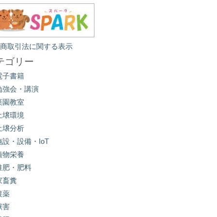
定商取引法に関する表示
テゴリー
電子書籍
勉強会・講演
菜園教室
土壌環境
土壌分析
施設・設備・IoT
植物栄養
堆肥・肥料
家畜糞
農薬
獣害