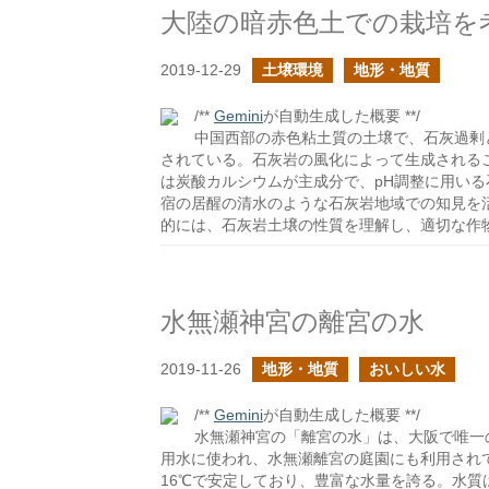
大陸の暗赤色土での栽培を
2019-12-29
土壌環境
地形・地質
/**
Gemini
が自動生成した概要 **/
中国西部の赤色粘土質の土壌で、石灰過剰
されている。石灰岩の風化によって生成される
は炭酸カルシウムが主成分で、pH調整に用い
宿の居醒の清水のような石灰岩地域での知見を
的には、石灰岩土壌の性質を理解し、適切な作
水無瀬神宮の離宮の水
2019-11-26
地形・地質
おいしい水
/**
Gemini
が自動生成した概要 **/
水無瀬神宮の「離宮の水」は、大阪で唯一
用水に使われ、水無瀬離宮の庭園にも利用され
16℃で安定しており、豊富な水量を誇る。水