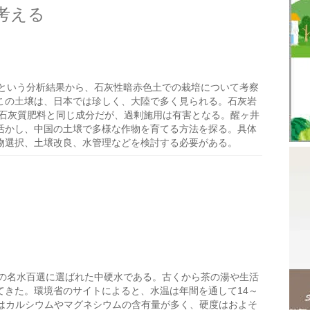
考える
という分析結果から、石灰性暗赤色土での栽培について考察
この土壌は、日本では珍しく、大陸で多く見られる。石灰岩
る石灰質肥料と同じ成分だが、過剰施用は有害となる。醒ヶ井
活かし、中国の土壌で多様な作物を育てる方法を探る。具体
物選択、土壌改良、水管理などを検討する必要がある。
の名水百選に選ばれた中硬水である。古くから茶の湯や生活
てきた。環境省のサイトによると、水温は年間を通して14～
質はカルシウムやマグネシウムの含有量が多く、硬度はおよそ