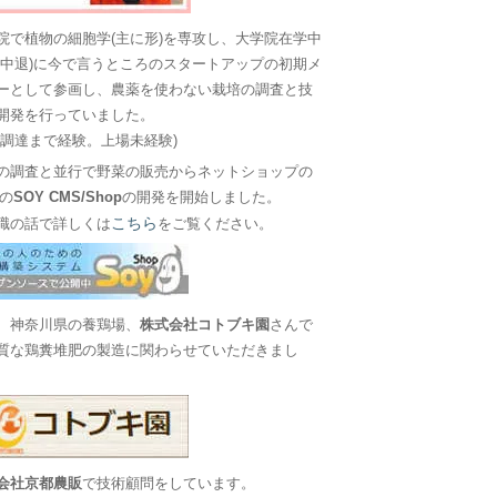
院で植物の細胞学(主に形)を専攻し、大学院在学中
に中退)に今で言うところのスタートアップの初期メ
ーとして参画し、農薬を使わない栽培の調査と技
開発を行っていました。
金調達まで経験。上場未経験)
の調査と並行で野菜の販売からネットショップの
Sの
SOY CMS/Shop
の開発を開始しました。
こちら
職の話で詳しくは
をご覧ください。
、神奈川県の養鶏場、
株式会社コトブキ園
さんで
質な鶏糞堆肥の製造に関わらせていただきまし
会社京都農販
で技術顧問をしています。