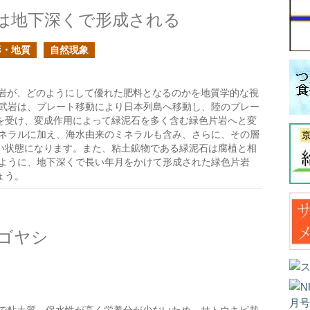
は地下深くで形成される
形・地質
自然現象
岩が、どのようにして優れた肥料となるのかを地質学的な視
玄武岩は、プレート移動により日本列島へ移動し、陸のプレー
を受け、変成作用によって緑泥石を多く含む緑色片岩へと変
ミネラルに加え、海水由来のミネラルも含み、さらに、その層
い状態になります。また、粘土鉱物である緑泥石は腐植と相
のように、地下深くで長い年月をかけて形成された緑色片岩
ょう。
ゴヤシ