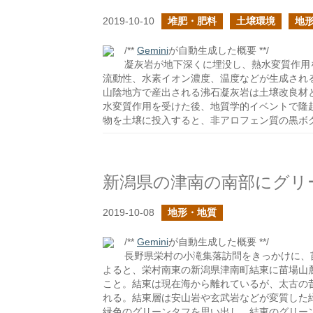
2019-10-10
堆肥・肥料
土壌環境
地
/**
Gemini
が自動生成した概要 **/
凝灰岩が地下深くに埋没し、熱水変質作用
流動性、水素イオン濃度、温度などが生成され
山陰地方で産出される沸石凝灰岩は土壌改良材
水変質作用を受けた後、地質学的イベントで隆
物を土壌に投入すると、非アロフェン質の黒ボ
新潟県の津南の南部にグリ
2019-10-08
地形・地質
/**
Gemini
が自動生成した概要 **/
長野県栄村の小滝集落訪問をきっかけに、
よると、栄村南東の新潟県津南町結東に苗場山
こと。結東は現在海から離れているが、太古の
れる。結東層は安山岩や玄武岩などが変質した
緑色のグリーンタフを思い出し、結東のグリー