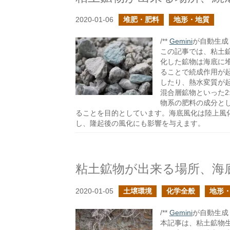
2020-01-06
堆肥・肥料
地形・地質
/**
Gemini
が自動生成し
この記事では、粘土
化した鉱物は海底に
ることで続成作用が
したり、熱水変質が
混合層鉱物といった2
物系の肥料の成分と
ることを目的としています。海底風化は陸上風
し、隆起後の風化にも影響を与えます。
粘土鉱物が出来る場所、海
2020-01-05
土壌環境
化学全般
地形
/**
Gemini
が自動生成し
本記事は、粘土鉱物