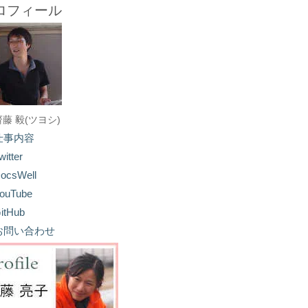
ロフィール
齋藤 毅(ツヨシ)
仕事内容
witter
ocsWell
ouTube
itHub
お問い合わせ