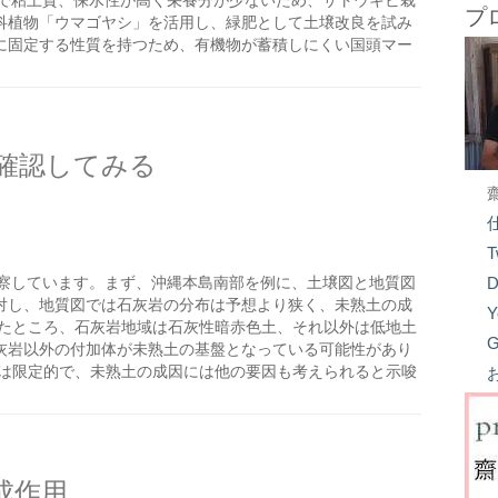
で粘土質、保水性が高く栄養分が少ないため、サトウキビ栽
プ
科植物「ウマゴヤシ」を活用し、緑肥として土壌改良を試み
に固定する性質を持つため、有機物が蓄積しにくい国頭マー
確認してみる
T
察しています。まず、沖縄本島南部を例に、土壌図と地質図
D
対し、地質図では石灰岩の分布は予想より狭く、未熟土の成
Y
したところ、石灰岩地域は石灰性暗赤色土、それ以外は低地土
G
灰岩以外の付加体が未熟土の基盤となっている可能性があり
響は限定的で、未熟土の成因には他の要因も考えられると示唆
成作用