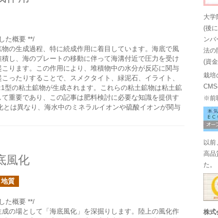
大学
(後
た概要 **/
ンバ
鉱物の生成過程、特に続成作用に着目しています。海底で風
法の
堆積し、海のプレートの移動に伴って海溝付近で圧力を受け
(資
起こります。この作用により、堆積物中の水分が反応に関与
栽培
起こったりすることで、スメクタイト、緑泥石、イライト、
CM
:1型の粘土鉱物が生成されます。これらの粘土鉱物は粘土鉱
して重要であり、この記事は肥料検討に必要な知識を提供す
※前
化とは異なり、海水中のミネラルイオンや硫酸イオンが関与
以前
高品
底風化
た。
・地質
た概要 **/
生成の場として「海底風化」を深掘りします。陸上の風化作
株式