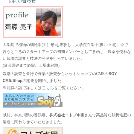
お問い合わせ
大学院で植物の細胞学(主に形)を専攻し、大学院在学中(後に中退)に今で
言うところのスタートアップの初期メンバーとして参画し、農薬を使わな
い栽培の調査と技法の開発を行っていました。
(資金調達まで経験。上場未経験)
栽培の調査と並行で野菜の販売からネットショップのCMSの
SOY
CMS/Shop
の開発を開始しました。
こちら
※前職の話で詳しくは
をご覧ください。
以前、神奈川県の養鶏場、
株式会社コトブキ園
さんで高品質な鶏糞堆肥の
製造に関わらせていただきました。