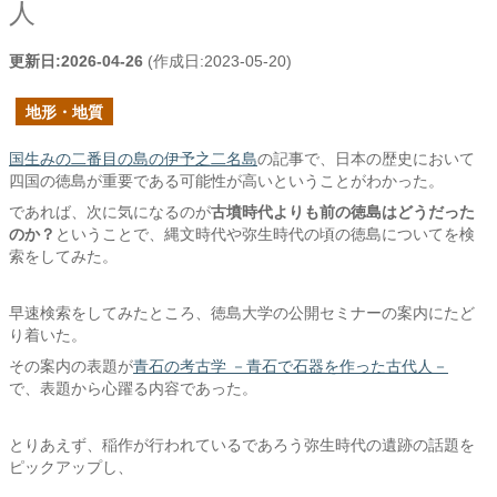
人
更新日:
2026-04-26
(作成日:
2023-05-20
)
地形・地質
国生みの二番目の島の伊予之二名島
の記事で、日本の歴史において
四国の徳島が重要である可能性が高いということがわかった。
であれば、次に気になるのが
古墳時代よりも前の徳島はどうだった
のか？
ということで、縄文時代や弥生時代の頃の徳島についてを検
索をしてみた。
早速検索をしてみたところ、徳島大学の公開セミナーの案内にたど
り着いた。
その案内の表題が
青石の考古学 －青石で石器を作った古代人－
で、表題から心躍る内容であった。
とりあえず、稲作が行われているであろう弥生時代の遺跡の話題を
ピックアップし、