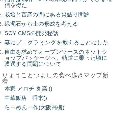
信を得た
栽培と畜産の間にある糞詰り問題
緑泥石から土の形成を考える
SOY CMSの開発秘話
妻にプログラミングを教えることにした
自由を求めてオープンソースのネットシ
ョップパッケージへ。軌道に乗った頃に
遭遇する問題について
りょうことつよしの食べ歩きマップ新
着
本家 アロチ 丸高 ()
中華飯店 香来()
らーめん一作(大阪高槻)