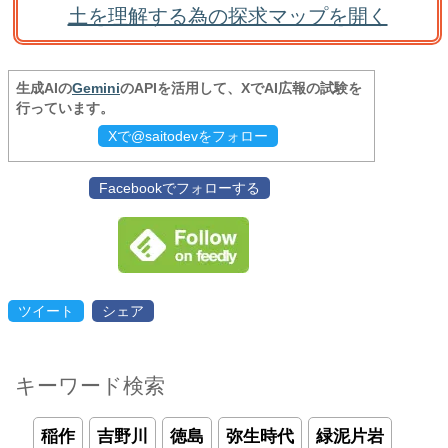
土を理解する為の探求マップを開く
生成AIの
Gemini
のAPIを活用して、XでAI広報の試験を
行っています。
Xで@saitodevをフォロー
Facebookでフォローする
ツイート
シェア
キーワード検索
稲作
吉野川
徳島
弥生時代
緑泥片岩