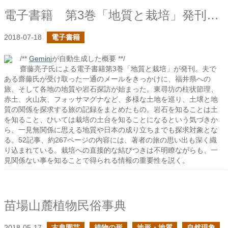
電子書籍 第3巻「地質と栽培」発刊しました！
2018-07-18
電子書籍
/**
Gemini
が自動生成した概要 **/
齋藤亮子氏による電子書籍第3巻「地質と栽培」が発刊。夫で
ある齋藤氏が受け取った一通のメールをきっかけに、福井県への
旅、そして各地の地質や岩石探訪が始まった。東尋坊の柱状節理、
赤土、火山灰、フォッサマグナなど、多様な土地を巡り、土壌と地
質の関係を探求する旅の記録をまとめたもの。岩石を知ることは土
を知ること、ひいては栽培の土台を知ることになるという気づきか
ら、一見無関係に思える地質や日本の成り立ちまでも探求対象とな
る。52記事、約267ページの内容には、著者の旅の思い出も深く織
り込まれている。栽培への直接的な結びつきは不明瞭ながらも、一
見関係ない事を知ることで得られる情報の重要性を説く。
苗場山麓植物民俗事典
2018-05-17
古典園芸
植物の形
地形・地質
自然現象