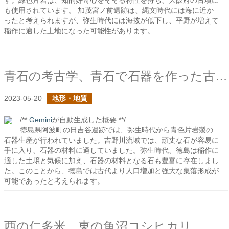
す。緑色片岩は、知的好奇心をそそる特性を持ち、大阪府の古墳に
も使用されています。 加茂宮ノ前遺跡は、縄文時代には海に近か
ったと考えられますが、弥生時代には海抜が低下し、平野が増えて
稲作に適した土地になった可能性があります。
青石の考古学、青石で石器を作った古代人
2023-05-20
地形・地質
/**
Gemini
が自動生成した概要 **/
徳島県阿波町の日吉谷遺跡では、弥生時代から青色片岩製の
石器生産が行われていました。吉野川流域では、頑丈な石が容易に
手に入り、石器の材料に適していました。弥生時代、徳島は稲作に
適した土壌と気候に加え、石器の材料となる石も豊富に存在しまし
た。このことから、徳島では古代より人口増加と強大な集落形成が
可能であったと考えられます。
西の仁多米、東の魚沼コシヒカリ