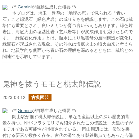
/**
Gemini
が自動生成した概要 **/
本ブログは、埼玉・長瀞の「地球の窓」で見られる「青い
石」こと緑泥石（緑色片岩）の成り立ちを解説します。この石は栽
培にも重要とされ、良いミカンが育つ言い伝えもあります。緑色片
岩は、海底火山の塩基性岩（玄武岩等）が変成作用を受けたもので
す。「緑泥石化作用」とは、熱水により黒雲母の層間構造が変化し
緑泥石が形成される現象。その熱水は海底火山の噴火由来と考えら
れ、地質学的な側面から青い石の理解を深めるとともに、栽培との
関連性を示唆しています。
鬼神を祓うモモと桃太郎伝説
2023-08-12
古典園芸
/**
Gemini
が自動生成した概要 **/
岡山駅が推す桃太郎伝説は、単なる童話以上の深い歴史的背
景を持つ。NHKブラタモリでも紹介されたこの伝説は、天皇の子が
モデルである可能性が指摘されている。 岡山周辺には、伝説を裏
付ける要素が数多く存在。古代の港であり製鉄拠点でもあった吉備