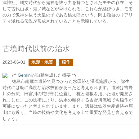
津神社、縄文時代から鬼神を祓う力を持つとされたモモの存在、そ
して古代山城・鬼ノ城などが挙げられる。これらが結びつき、モモ
の力で鬼神を祓う天皇の子である桃太郎という、岡山独自のリアリ
ティ溢れる伝説が形成されていることを示唆している。
古墳時代以前の治水
2023-06-01
地形・地質
稲作
/**
Gemini
が自動生成した概要 **/
徳島市南蔵本遺跡で見つかった水田跡と灌漑施設から、弥生
時代には既に高度な治水技術があったと考えられます。遺跡は吉野
川の分流、田宮川の蛇行部に位置し、杭と堰板を用いた堰が発見さ
れました。この技術により、洪水の頻発する吉野川流域でも稲作が
可能になったと考えられています。また、遺跡は鉄器生産遺跡や眉
山にも近く、当時の技術や文化を考える上で重要な発見と言えるで
しょう。