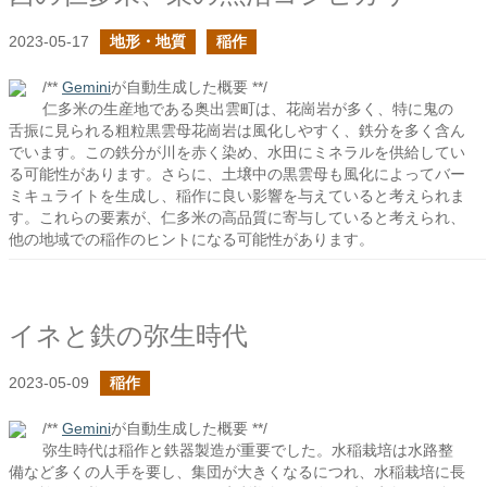
2023-05-17
地形・地質
稲作
/**
Gemini
が自動生成した概要 **/
仁多米の生産地である奥出雲町は、花崗岩が多く、特に鬼の
舌振に見られる粗粒黒雲母花崗岩は風化しやすく、鉄分を多く含ん
でいます。この鉄分が川を赤く染め、水田にミネラルを供給してい
る可能性があります。さらに、土壌中の黒雲母も風化によってバー
ミキュライトを生成し、稲作に良い影響を与えていると考えられま
す。これらの要素が、仁多米の高品質に寄与していると考えられ、
他の地域での稲作のヒントになる可能性があります。
イネと鉄の弥生時代
2023-05-09
稲作
/**
Gemini
が自動生成した概要 **/
弥生時代は稲作と鉄器製造が重要でした。水稲栽培は水路整
備など多くの人手を要し、集団が大きくなるにつれ、水稲栽培に長