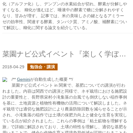
化（アルファ化）し、デンプンの水素結合が切れ、酵素が分解しや
すくなる。 糊化が進むほど、唾液中の酵素で糖に分解されやすく
なり、甘みが増す。 記事では、米の美味しさの鍵となるアミラー
ゼの効率性、関連する酵素、タンパク質、アミノ酸、補酵素につい
て解説し、糊化に関する論文を紹介している。
菜園ナビ公式イベント『楽しく学ぼう！第2弾 in 関東』で基肥の話をしました
2018-04-29
勉強会・講演
/**
Gemini
が自動生成した概要 **/
菜園ナビ公式イベント in 関東で、基肥についての講演が行わ
れました。内容は関西での講演と同様で、ネギ栽培における施肥設
計の重要性と、長野県栄村小滝集落の台風でも倒伏しない稲作事例
を基に、土地資源と植物性有機物の活用について解説しました。ネ
ギ栽培では適切な施肥設計により農薬防除回数を減らせることが示
され、小滝集落の稲作では土壌の保肥力向上と健全な生育を実現し
ている点が紹介されました。これらの事例は「粘土鉱物を理解する
旅」で詳細に解説されており、土壌の特性を理解し、適切な基肥を
用いることで、健全な作物生育と環境負荷低減が可能になることを