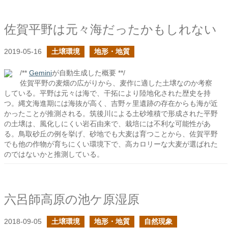
佐賀平野は元々海だったかもしれない
2019-05-16
土壌環境
地形・地質
/**
Gemini
が自動生成した概要 **/
佐賀平野の麦畑の広がりから、麦作に適した土壌なのか考察
している。平野は元々は海で、干拓により陸地化された歴史を持
つ。縄文海進期には海抜が高く、吉野ヶ里遺跡の存在からも海が近
かったことが推測される。筑後川による土砂堆積で形成された平野
の土壌は、風化しにくい岩石由来で、栽培には不利な可能性があ
る。鳥取砂丘の例を挙げ、砂地でも大麦は育つことから、佐賀平野
でも他の作物が育ちにくい環境下で、高カロリーな大麦が選ばれた
のではないかと推測している。
六呂師高原の池ケ原湿原
2018-09-05
土壌環境
地形・地質
自然現象