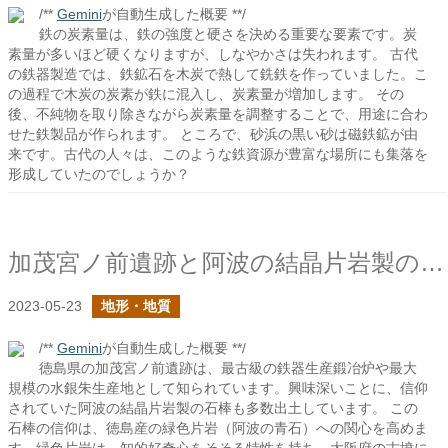
/**
Gemini
が自動生成した概要 **/
鉄の炭素量は、鉄の強度と硬さを決める重要な要素です。炭
素量が多いほど硬くなりますが、しなやかさは失われます。 古代
の鉄器製造では、鉄鉱石を木炭で熱して銑鉄を作っていました。こ
の過程で木炭の炭素が鉄に混入し、炭素量が増加します。 その
後、不純物を取り除きながら炭素量を調整することで、用途に合わ
せた鉄製品が作られます。 ところで、砂浜の黒い砂は磁鉄鉱が由
来です。古代の人々は、このような鉄資源が豊富な場所にも集落を
形成していたのでしょうか？
加茂宮ノ前遺跡と阿波の結晶片岩製の石棒
2023-05-23
地形・地質
/**
Gemini
が自動生成した概要 **/
徳島県の加茂宮ノ前遺跡は、最古級の鉄器生産鍛冶炉や最大
規模の水銀朱生産地として知られています。興味深いことに、信仰
されていた阿波の結晶片岩製の石棒も多数出土しています。 この
石棒の信仰は、徳島産の緑色片岩（阿波の青石）への関心を高めま