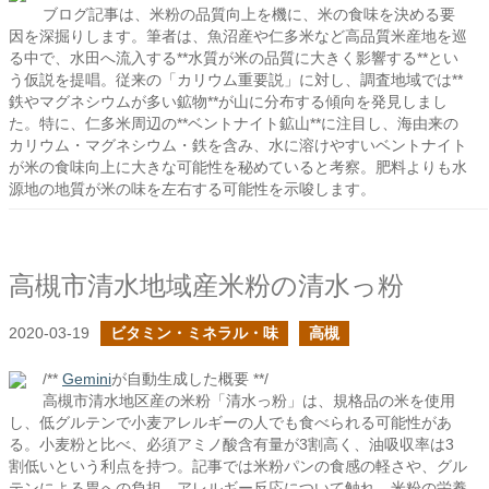
ブログ記事は、米粉の品質向上を機に、米の食味を決める要
因を深掘りします。筆者は、魚沼産や仁多米など高品質米産地を巡
る中で、水田へ流入する**水質が米の品質に大きく影響する**とい
う仮説を提唱。従来の「カリウム重要説」に対し、調査地域では**
鉄やマグネシウムが多い鉱物**が山に分布する傾向を発見しまし
た。特に、仁多米周辺の**ベントナイト鉱山**に注目し、海由来の
カリウム・マグネシウム・鉄を含み、水に溶けやすいベントナイト
が米の食味向上に大きな可能性を秘めていると考察。肥料よりも水
源地の地質が米の味を左右する可能性を示唆します。
高槻市清水地域産米粉の清水っ粉
2020-03-19
ビタミン・ミネラル・味
高槻
/**
Gemini
が自動生成した概要 **/
高槻市清水地区産の米粉「清水っ粉」は、規格品の米を使用
し、低グルテンで小麦アレルギーの人でも食べられる可能性があ
る。小麦粉と比べ、必須アミノ酸含有量が3割高く、油吸収率は3
割低いという利点を持つ。記事では米粉パンの食感の軽さや、グル
テンによる胃への負担、アレルギー反応について触れ、米粉の栄養