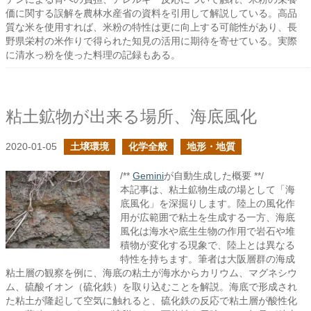
価に関する誤解を農林水産省の資料を引用して解説している。高品
質な米を使用すれば、米粉の特性は更に向上する可能性があり、長
野県栄村の米作りで得られた知見の活用に期待を寄せている。実際
に清水っ粉を使った料理の記録もある。
粘土鉱物が出来る場所、海底風化
2020-01-05
土壌環境
化学全般
地形・地質
/**
Gemini
が自動生成した概要 **/
本記事は、粘土鉱物生成の場として「海
底風化」を深掘りします。陸上の風化作
用が広範囲で粘土を生成する一方、海底
風化は海水や底生生物の作用で岩石や堆
積物が変化する現象で、陸上とは異なる
特性を持ちます。筆者は大阪層群の海成
粘土層の観察を例に、海底の粘土が海水からカリウム、マグネシウ
ム、硫酸イオン（硫化鉄）を取り込むことを解説。海底で形成され
た粘土が隆起して空気に触れると、硫化鉄の反応で粘土層が酸性化