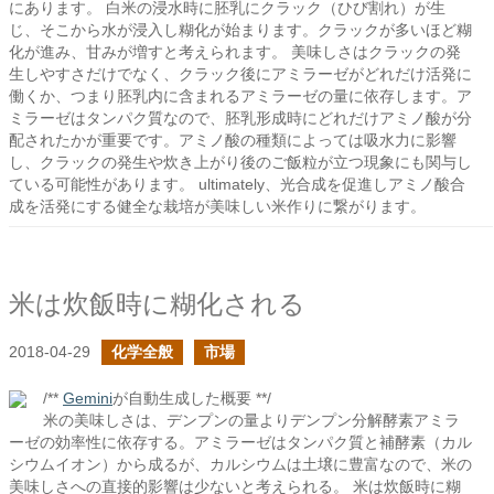
にあります。 白米の浸水時に胚乳にクラック（ひび割れ）が生
じ、そこから水が浸入し糊化が始まります。クラックが多いほど糊
化が進み、甘みが増すと考えられます。 美味しさはクラックの発
生しやすさだけでなく、クラック後にアミラーゼがどれだけ活発に
働くか、つまり胚乳内に含まれるアミラーゼの量に依存します。ア
ミラーゼはタンパク質なので、胚乳形成時にどれだけアミノ酸が分
配されたかが重要です。アミノ酸の種類によっては吸水力に影響
し、クラックの発生や炊き上がり後のご飯粒が立つ現象にも関与し
ている可能性があります。 ultimately、光合成を促進しアミノ酸合
成を活発にする健全な栽培が美味しい米作りに繋がります。
米は炊飯時に糊化される
2018-04-29
化学全般
市場
/**
Gemini
が自動生成した概要 **/
米の美味しさは、デンプンの量よりデンプン分解酵素アミラ
ーゼの効率性に依存する。アミラーゼはタンパク質と補酵素（カル
シウムイオン）から成るが、カルシウムは土壌に豊富なので、米の
美味しさへの直接的影響は少ないと考えられる。 米は炊飯時に糊