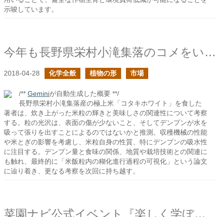
示唆しています。
今年も長野県栄村小滝集落のコメをいただきました
2018-04-28
化学全般
植物の形
市場
/**
Gemini
が自動生成した概要 **/
長野県栄村小滝集落産の極上米「コタキホワイト」を食した
著者は、炊き上がった米粒の輝きと美味しさの関連性について考察
する。粒の光沢は、表面の傷が少ないこと、そしてデンプンが水を
吸って張りを出すことによるのではないかと推測。収穫機械の性能
や米とぎの影響を考慮し、米粒自身の性質、特にデンプンの吸水性
に注目する。デンプン量と食味の関係、地質や栽培技術との関連に
も触れ、最終的に「米飯粒内の糊化進行過程の可視化」という論文
に辿り着き、更なる考察を次回に持ち越す。
菜園ナビ公式イベント『楽しく学ぼう！第1弾 in 関西』で基肥の話をしました