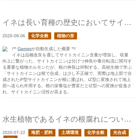
イネは長い育種の歴史においてサイトカイニン含量が増えた
2020-08-06
化学全般
植物の形
/**
Gemini
が自動生成した概要 **/
イネは品種改良を通してサイトカイニン含量が増加し、収量
向上に繋がった。サイトカイニンは分げつ伸長や養分転流に関与す
る重要な植物ホルモンだが、根の伸長は抑制する。高校生物で学ぶ
「サイトカイニンは根で合成」は少し不正確で、実際は地上部で合
成されたiP型サイトカイニンが根に運ばれ、tZ型に変換されて地上
部へ送られ作用する。根の栄養塩が豊富だとtZ型への変換が促進さ
れ、サイトカイニン活性が高まる。
水生植物であるイネの根腐れについて考える
2020-07-22
堆肥・肥料
土壌環境
化学全般
光合成