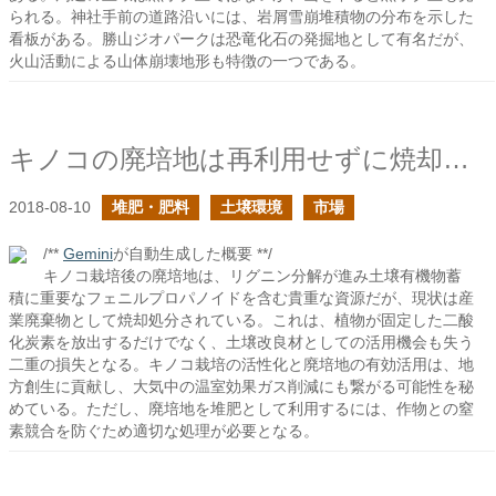
られる。神社手前の道路沿いには、岩屑雪崩堆積物の分布を示した
看板がある。勝山ジオパークは恐竜化石の発掘地として有名だが、
火山活動による山体崩壊地形も特徴の一つである。
キノコの廃培地は再利用せずに焼却している
2018-08-10
堆肥・肥料
土壌環境
市場
/**
Gemini
が自動生成した概要 **/
キノコ栽培後の廃培地は、リグニン分解が進み土壌有機物蓄
積に重要なフェニルプロパノイドを含む貴重な資源だが、現状は産
業廃棄物として焼却処分されている。これは、植物が固定した二酸
化炭素を放出するだけでなく、土壌改良材としての活用機会も失う
二重の損失となる。キノコ栽培の活性化と廃培地の有効活用は、地
方創生に貢献し、大気中の温室効果ガス削減にも繋がる可能性を秘
めている。ただし、廃培地を堆肥として利用するには、作物との窒
素競合を防ぐため適切な処理が必要となる。