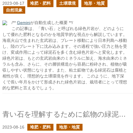
2023-08-17
堆肥・肥料
土壌環境
地形・地質
自然現象
/**
Gemini
が自動生成した概要 **/
この記事は、「青い石」と呼ばれる緑色片岩が、どのように
して優れた肥料となるのかを地質学的な視点から解説しています。
海底火山で生まれた玄武岩は、プレート移動により日本列島へ移動
し、陸のプレート下に沈み込みます。その過程で強い圧力と熱を受
け、変成作用によって緑泥石を多く含む緑色片岩へと変化します。
緑色片岩は、もとの玄武岩由来のミネラルに加え、海水由来のミネ
ラルも含み、さらに、その層状構造から容易に粉砕され、植物が吸
収しやすい状態になります。また、粘土鉱物である緑泥石は腐植と
相性が良く、理想的な土壌環境を作ります。 このように、地下深
くで長い年月をかけて形成された緑色片岩は、栽培者にとって理想
的な肥料と言えるでしょう。
青い石を理解するために鉱物の緑泥石化作用を見る
2023-08-16
堆肥・肥料
地形・地質