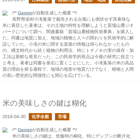
/**
Gemini
が自動生成した概要 **/
長野県栄村小滝集落で栽培される台風にも倒伏せず高食味な
米に着目した著者は、その土地の特性を理解しようと苗場山麓ジオ
パークについて調べ、関連書籍「苗場山麓植物民俗事典」を購入し
た。同書は地質に加え、地域の植物と人々の関わりを民俗学的に解
説していた。小滝の米に関する直接の情報は得られなかったもの
の、縄文時代から続く植物の利用法、特にトチノキの実の保存・加
工法は新鮮な発見だった。この民俗学的視点は今後の研究に役立つ
と考え、著者は同書を座右に置くことにした。小滝集落の米の高品
質の理由を探る過程で、地域の地形や地質だけでなく、植物と人間
の長い歴史的な関係性にも関心を広げている。
米の美味しさの鍵は糊化
2018-04-30
化学全般
市場
/**
Gemini
が自動生成した概要 **/
米の美味しさの鍵は、炊飯時の糊化、特にデンプンの断片化