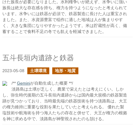
けた族長が必要になりました。水利権争いが絶えず、水争いに強い
族長は絶大な存在感を持ち、権力を持つようになったと考えられて
います。水争いには鉄器が必須で、鉄器製造に長けた人は重宝され
ました。また、水資源豊富で稲作に適した地域は人が集まりやす
く、大きな集団になりやすかったようです。米は貯蔵性が高く、備
蓄することで食料不足の冬でも飢えを軽減できました。
五斗長垣内遺跡と鉄器
2023-05-08
土壌環境
地形・地質
/**
Gemini
が自動生成した概要 **/
淡路島は土壌が乏しく、農業で栄えたとは考えにくい。しか
し、弥生時代後期の五斗長垣内遺跡からは国内最大規模の鉄器製造
跡が見つかっており、当時最先端の鉄器技術を持つ淡路島は、大王
の権力維持に重要な役割を果たしていたと考えられる。 優れた製
塩技術や航海術を持つ海人たちの存在と併せて、大王が権力の根拠
を神に求める中で、淡路島が神聖視されたのも頷ける。