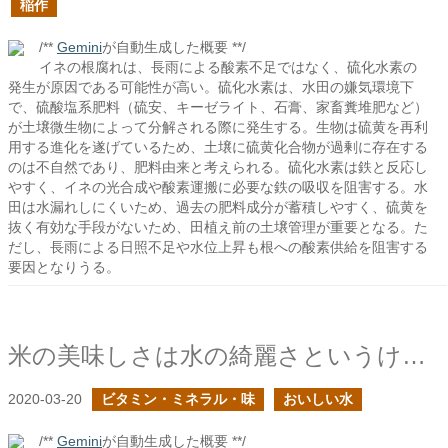
稲作
/**
Gemini
が自動生成した概要 **/
イネの根腐れは、長雨による酸素不足ではなく、硫化水素の
発生が原因である可能性が高い。硫化水素は、水田の嫌気環境下
で、硫酸塩系肥料（硫安、キーゼライト、石膏、家畜糞堆肥など）
が土壌微生物によって分解される際に発生する。生物は硫黄を再利
用する進化を遂げているため、土壌に硫黄化合物が過剰に存在する
のは不自然であり、肥料由来と考えられる。硫化水素は鉄と反応し
やすく、イネの光合成や酸素運搬に必要な鉄の吸収を阻害する。水
田は水漏れしにくいため、過去の肥料成分が蓄積しやすく、硫黄を
抜く有効な手段がないため、田植え前の土壌管理が重要となる。た
だし、長雨による日照不足や水位上昇も根への酸素供給を阻害する
要因となりうる。
米の美味しさは水の綺麗さというけれど
2020-03-20
ビタミン・ミネラル・味
おいしい水
/**
Gemini
が自動生成した概要 **/