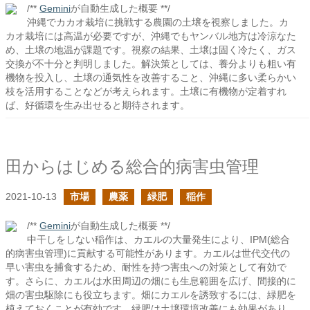
/**
Gemini
が自動生成した概要 **/
沖縄でカカオ栽培に挑戦する農園の土壌を視察しました。カ
カオ栽培には高温が必要ですが、沖縄でもヤンバル地方は冷涼なた
め、土壌の地温が課題です。視察の結果、土壌は固く冷たく、ガス
交換が不十分と判明しました。解決策としては、養分よりも粗い有
機物を投入し、土壌の通気性を改善すること、沖縄に多い柔らかい
枝を活用することなどが考えられます。土壌に有機物が定着すれ
ば、好循環を生み出せると期待されます。
田からはじめる総合的病害虫管理
2021-10-13
市場
農薬
緑肥
稲作
/**
Gemini
が自動生成した概要 **/
中干しをしない稲作は、カエルの大量発生により、IPM(総合
的病害虫管理)に貢献する可能性があります。カエルは世代交代の
早い害虫を捕食するため、耐性を持つ害虫への対策として有効で
す。さらに、カエルは水田周辺の畑にも生息範囲を広げ、間接的に
畑の害虫駆除にも役立ちます。畑にカエルを誘致するには、緑肥を
植えておくことが有効です。緑肥は土壌環境改善にも効果があり、