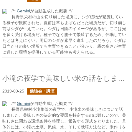
/**
Gemini
が自動生成した概要 **/
長野県栄村の山を切り崩した場所に、シダ植物が繁茂してい
る様子が観察された。夏前は草もまばらだった場所だが、切り崩し
前はシダが生えていた。シダは日陰のイメージがあるが、ここは光
を多く受ける場所だ。種子でなく胞子で繁殖するため、休眠してい
たとは考えにくい。周辺のシダが素早く進出したのだろう。シダは
日当たりの良い場所でも生育できることが分かり、霧の多さが生育
に適した環境を提供している可能性も考えられる。
小滝の夜学で美味しい米の話をしました
2019-09-25
勉強会・講演
/**
Gemini
が自動生成した概要 **/
長野県栄村小滝集落の夜学で、小滝米の美味しさについて話
しました。美味しさの決定的な要因を特定するのは難しいので、美
味しさに関わる環境条件を整理し、報告する形式をとりました。具
体的には、小滝の土壌、気候、水、そして栽培方法など、米作りを