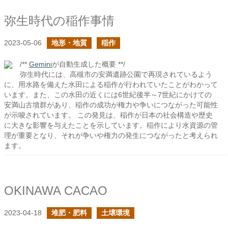
弥生時代の稲作事情
2023-05-06
地形・地質
稲作
/**
Gemini
が自動生成した概要 **/
弥生時代には、高槻市の安満遺跡公園で再現されているよう
に、用水路を備えた水田による稲作が行われていたことがわかって
います。また、この水田の近くには6世紀後半～7世紀にかけての
安満山古墳群があり、稲作の成功が権力や争いにつながった可能性
が示唆されています。 この発見は、稲作が日本の社会構造や歴史
に大きな影響を与えたことを示しています。稲作により水資源の管
理が重要となり、それが争いや権力の発生につながったと考えられ
ます。
OKINAWA CACAO
2023-04-18
堆肥・肥料
土壌環境