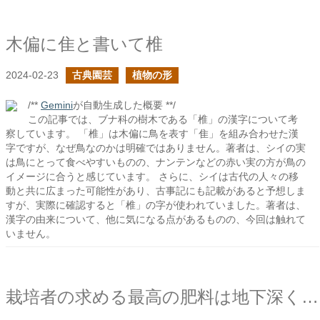
木偏に隹と書いて椎
2024-02-23
古典園芸
植物の形
/**
Gemini
が自動生成した概要 **/
この記事では、ブナ科の樹木である「椎」の漢字について考
察しています。 「椎」は木偏に鳥を表す「隹」を組み合わせた漢
字ですが、なぜ鳥なのかは明確ではありません。著者は、シイの実
は鳥にとって食べやすいものの、ナンテンなどの赤い実の方が鳥の
イメージに合うと感じています。 さらに、シイは古代の人々の移
動と共に広まった可能性があり、古事記にも記載があると予想しま
すが、実際に確認すると「椎」の字が使われていました。著者は、
漢字の由来について、他に気になる点があるものの、今回は触れて
いません。
栽培者の求める最高の肥料は地下深くで形成される