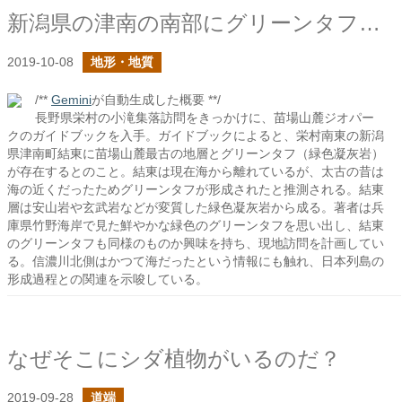
新潟県の津南の南部にグリーンタフがあるらしい
2019-10-08
地形・地質
/**
Gemini
が自動生成した概要 **/
長野県栄村の小滝集落訪問をきっかけに、苗場山麓ジオパー
クのガイドブックを入手。ガイドブックによると、栄村南東の新潟
県津南町結東に苗場山麓最古の地層とグリーンタフ（緑色凝灰岩）
が存在するとのこと。結東は現在海から離れているが、太古の昔は
海の近くだったためグリーンタフが形成されたと推測される。結東
層は安山岩や玄武岩などが変質した緑色凝灰岩から成る。著者は兵
庫県竹野海岸で見た鮮やかな緑色のグリーンタフを思い出し、結東
のグリーンタフも同様のものか興味を持ち、現地訪問を計画してい
る。信濃川北側はかつて海だったという情報にも触れ、日本列島の
形成過程との関連を示唆している。
なぜそこにシダ植物がいるのだ？
2019-09-28
道端