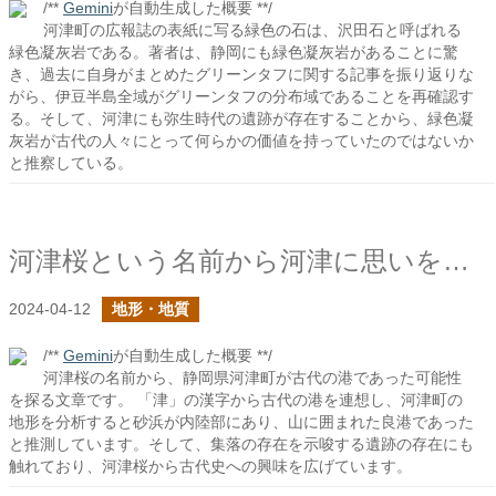
/**
Gemini
が自動生成した概要 **/
河津町の広報誌の表紙に写る緑色の石は、沢田石と呼ばれる
緑色凝灰岩である。著者は、静岡にも緑色凝灰岩があることに驚
き、過去に自身がまとめたグリーンタフに関する記事を振り返りな
がら、伊豆半島全域がグリーンタフの分布域であることを再確認す
る。そして、河津にも弥生時代の遺跡が存在することから、緑色凝
灰岩が古代の人々にとって何らかの価値を持っていたのではないか
と推察している。
河津桜という名前から河津に思いを馳せる
2024-04-12
地形・地質
/**
Gemini
が自動生成した概要 **/
河津桜の名前から、静岡県河津町が古代の港であった可能性
を探る文章です。 「津」の漢字から古代の港を連想し、河津町の
地形を分析すると砂浜が内陸部にあり、山に囲まれた良港であった
と推測しています。そして、集落の存在を示唆する遺跡の存在にも
触れており、河津桜から古代史への興味を広げています。