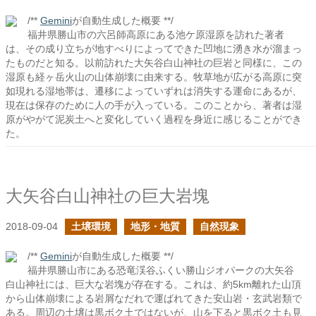
/**
Gemini
が自動生成した概要 **/
福井県勝山市の六呂師高原にある池ケ原湿原を訪れた著者
は、その成り立ちが地すべりによってできた凹地に湧き水が溜まっ
たものだと知る。以前訪れた大矢谷白山神社の巨岩と同様に、この
湿原も経ヶ岳火山の山体崩壊に由来する。牧草地が広がる高原に突
如現れる湿地帯は、遷移によっていずれは消失する運命にあるが、
現在は保存のために人の手が入っている。このことから、著者は湿
原がやがて泥炭土へと変化していく過程を身近に感じることができ
た。
大矢谷白山神社の巨大岩塊
2018-09-04
土壌環境
地形・地質
自然現象
/**
Gemini
が自動生成した概要 **/
福井県勝山市にある恐竜渓谷ふくい勝山ジオパークの大矢谷
白山神社には、巨大な岩塊が存在する。これは、約5km離れた山頂
から山体崩壊による岩屑なだれで運ばれてきた安山岩・玄武岩類で
ある。周辺の土壌は黒ボク土ではないが、山を下ると黒ボク土も見