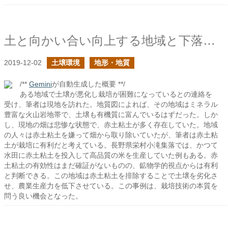
土と向かい合い向上する地域と下落する地域
2019-12-02
土壌環境
地形・地質
/**
Gemini
が自動生成した概要 **/
ある地域で土壌が悪化し栽培が困難になっているとの連絡を
受け、筆者は現地を訪れた。地質図によれば、その地域はミネラル
豊富な火山岩地帯で、土壌も有機質に富んでいるはずだった。しか
し、現地の畑は悲惨な状態で、赤土粘土が多く存在していた。地域
の人々は赤土粘土を嫌って畑から取り除いていたが、筆者は赤土粘
土が栽培に有利だと考えている。長野県栄村小滝集落では、かつて
水田に赤土粘土を投入して高品質の米を生産していた例もある。赤
土粘土の有効性はまだ確証がないものの、鉱物学的視点からは有利
と判断できる。この地域は赤土粘土を排除することで土壌を劣化さ
せ、農業生産力を低下させている。この事例は、栽培技術の本質を
問う良い機会となった。