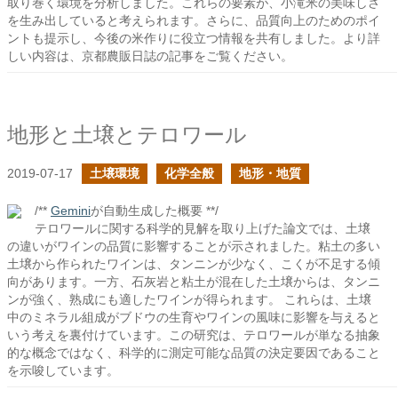
取り巻く環境を分析しました。これらの要素が、小滝米の美味しさ
を生み出していると考えられます。さらに、品質向上のためのポイ
ントも提示し、今後の米作りに役立つ情報を共有しました。より詳
しい内容は、京都農販日誌の記事をご覧ください。
地形と土壌とテロワール
2019-07-17
土壌環境
化学全般
地形・地質
/**
Gemini
が自動生成した概要 **/
テロワールに関する科学的見解を取り上げた論文では、土壌
の違いがワインの品質に影響することが示されました。粘土の多い
土壌から作られたワインは、タンニンが少なく、こくが不足する傾
向があります。一方、石灰岩と粘土が混在した土壌からは、タンニ
ンが強く、熟成にも適したワインが得られます。 これらは、土壌
中のミネラル組成がブドウの生育やワインの風味に影響を与えると
いう考えを裏付けています。この研究は、テロワールが単なる抽象
的な概念ではなく、科学的に測定可能な品質の決定要因であること
を示唆しています。