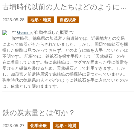
古墳時代以前の人たちはどのようにして鉄鉱石を探したのだろう？
2023-05-28
地形・地質
自然現象
/**
Gemini
が自動生成した概要 **/
弥生時代、徳島県の加茂宮ノ前遺跡では、近畿地方との交易
によって鉄器がもたらされていました。しかし、周辺で鉄鉱石を採
掘した痕跡は見つかっておらず、どのように鉄を入手していたかは
不明です。 記事では、鉄鉱石を探す手段として「天然磁石」の存
在に着目しています。特に磁鉄鉱は、マグマが固まった後に落雷を
受けると磁気を帯びるため、天然磁石として利用できます。 しか
し、加茂宮ノ前遺跡周辺で磁鉄鉱の採掘跡は見つかっていません。
弥生時代の徳島県の人々がどのように鉄鉱石を手に入れていたのか
は、依然として謎のままです。
鉄の炭素量とは何か？
2023-05-27
化学全般
地形・地質