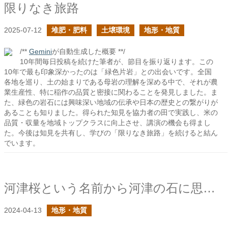
限りなき旅路
2025-07-12
堆肥・肥料
土壌環境
地形・地質
/**
Gemini
が自動生成した概要 **/
10年間毎日投稿を続けた筆者が、節目を振り返ります。この
10年で最も印象深かったのは「緑色片岩」との出会いです。全国
各地を巡り、土の始まりである母岩の理解を深める中で、それが農
業生産性、特に稲作の品質と密接に関わることを発見しました。ま
た、緑色の岩石には興味深い地域の伝承や日本の歴史との繋がりが
あることも知りました。得られた知見を協力者の田で実践し、米の
品質・収量を地域トップクラスに向上させ、講演の機会も得まし
た。今後は知見を共有し、学びの「限りなき旅路」を続けると結ん
でいます。
河津桜という名前から河津の石に思いを馳せる
2024-04-13
地形・地質