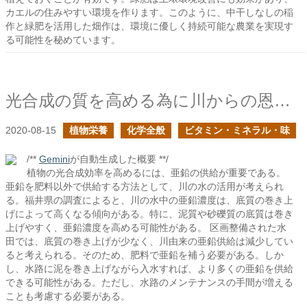
カエルの住みやすい環境を作ります。このように、中干しなしの稲
作と緑肥を活用した畑作は、環境に優しく持続可能な農業を実現す
る可能性を秘めています。
光合成の質を高める為に川からの恩恵を活用したい
2020-08-15
植物栄養
化学全般
ビタミン・ミネラル・味
/**
Gemini
が自動生成した概要 **/
植物の光合成効率を高めるには、亜鉛の供給が重要である。
亜鉛を肥料以外で供給する方法として、川の水の活用が考えられ
る。福井県の調査によると、川の水中の亜鉛濃度は、底質の巻き上
げによって高くなる傾向がある。特に、泥質や砂礫質の底質は巻き
上げやすく、亜鉛濃度を高める可能性がある。 区画整備された水
田では、底質の巻き上げが少なく、川由来の亜鉛供給は減少してい
ると考えられる。そのため、肥料で亜鉛を補う必要がある。しか
し、水路に泥を巻き上げながら入水すれば、より多くの亜鉛を供給
できる可能性がある。ただし、水路のメンテナンスの手間が増える
ことも考慮する必要がある。