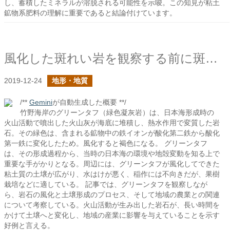
し、蓄積したミネラルが溶脱される可能性を示唆。この知見が粘土
鉱物系肥料の理解に重要であると結論付けています。
風化した斑れい岩を観察する前に斑れい岩について整理しよう
2019-12-24
地形・地質
/**
Gemini
が自動生成した概要 **/
竹野海岸のグリーンタフ（緑色凝灰岩）は、日本海形成時の
火山活動で噴出した火山灰が海底に堆積し、熱水作用で変質した岩
石。その緑色は、含まれる鉱物中の鉄イオンが酸化第二鉄から酸化
第一鉄に変化したため。風化すると褐色になる。 グリーンタフ
は、その形成過程から、当時の日本海の環境や地殻変動を知る上で
重要な手がかりとなる。周辺には、グリーンタフが風化してできた
粘土質の土壌が広がり、水はけが悪く、稲作には不向きだが、果樹
栽培などに適している。 記事では、グリーンタフを観察しなが
ら、岩石の風化と土壌形成のプロセス、そして地域の農業との関連
について考察している。火山活動が生み出した岩石が、長い時間を
かけて土壌へと変化し、地域の産業に影響を与えていることを示す
好例と言える。