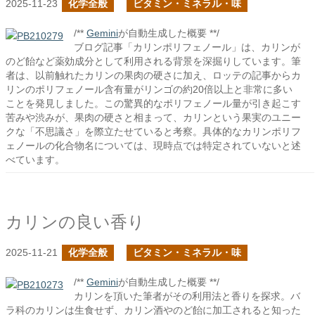
2025-11-23
化学全般
ビタミン・ミネラル・味
/**
Gemini
が自動生成した概要 **/
ブログ記事「カリンポリフェノール」は、カリンが
のど飴など薬効成分として利用される背景を深掘りしています。筆
者は、以前触れたカリンの果肉の硬さに加え、ロッテの記事からカ
リンのポリフェノール含有量がリンゴの約20倍以上と非常に多い
ことを発見しました。この驚異的なポリフェノール量が引き起こす
苦みや渋みが、果肉の硬さと相まって、カリンという果実のユニー
クな「不思議さ」を際立たせていると考察。具体的なカリンポリフ
ェノールの化合物名については、現時点では特定されていないと述
べています。
カリンの良い香り
2025-11-21
化学全般
ビタミン・ミネラル・味
/**
Gemini
が自動生成した概要 **/
カリンを頂いた筆者がその利用法と香りを探求。バ
ラ科のカリンは生食せず、カリン酒やのど飴に加工されると知った