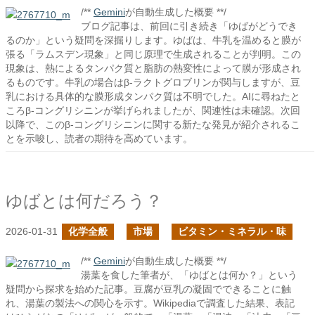
/**
Gemini
が自動生成した概要 **/
ブログ記事は、前回に引き続き「ゆばがどうでき
るのか」という疑問を深掘りします。ゆばは、牛乳を温めると膜が
張る「ラムスデン現象」と同じ原理で生成されることが判明。この
現象は、熱によるタンパク質と脂肪の熱変性によって膜が形成され
るものです。牛乳の場合はβ-ラクトグロブリンが関与しますが、豆
乳における具体的な膜形成タンパク質は不明でした。AIに尋ねたと
ころβ-コングリシニンが挙げられましたが、関連性は未確認。次回
以降で、このβ-コングリシニンに関する新たな発見が紹介されるこ
とを示唆し、読者の期待を高めています。
ゆばとは何だろう？
2026-01-31
化学全般
市場
ビタミン・ミネラル・味
/**
Gemini
が自動生成した概要 **/
湯葉を食した筆者が、「ゆばとは何か？」という
疑問から探求を始めた記事。豆腐が豆乳の凝固でできることに触
れ、湯葉の製法への関心を示す。Wikipediaで調査した結果、表記