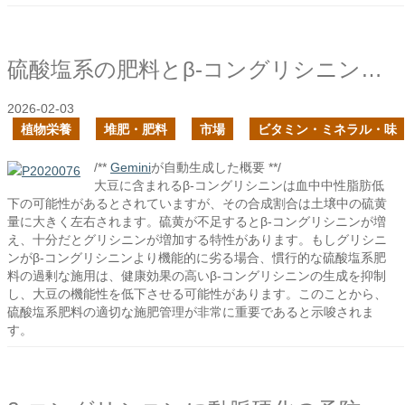
硫酸塩系の肥料とβ-コングリシニンの合成
2026-02-03
植物栄養
堆肥・肥料
市場
ビタミン・ミネラル・味
/**
Gemini
が自動生成した概要 **/
大豆に含まれるβ-コングリシニンは血中中性脂肪低
下の可能性があるとされていますが、その合成割合は土壌中の硫黄
量に大きく左右されます。硫黄が不足するとβ-コングリシニンが増
え、十分だとグリシニンが増加する特性があります。もしグリシニ
ンがβ-コングリシニンより機能的に劣る場合、慣行的な硫酸塩系肥
料の過剰な施用は、健康効果の高いβ-コングリシニンの生成を抑制
し、大豆の機能性を低下させる可能性があります。このことから、
硫酸塩系肥料の適切な施肥管理が非常に重要であると示唆されま
す。