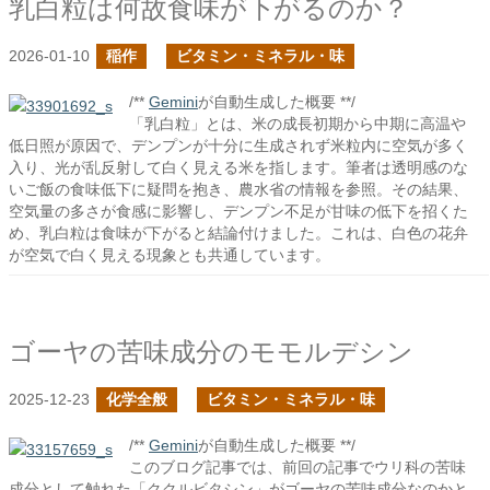
乳白粒は何故食味が下がるのか？
2026-01-10
稲作
ビタミン・ミネラル・味
/**
Gemini
が自動生成した概要 **/
「乳白粒」とは、米の成長初期から中期に高温や
低日照が原因で、デンプンが十分に生成されず米粒内に空気が多く
入り、光が乱反射して白く見える米を指します。筆者は透明感のな
いご飯の食味低下に疑問を抱き、農水省の情報を参照。その結果、
空気量の多さが食感に影響し、デンプン不足が甘味の低下を招くた
め、乳白粒は食味が下がると結論付けました。これは、白色の花弁
が空気で白く見える現象とも共通しています。
ゴーヤの苦味成分のモモルデシン
2025-12-23
化学全般
ビタミン・ミネラル・味
/**
Gemini
が自動生成した概要 **/
このブログ記事では、前回の記事でウリ科の苦味
成分として触れた「ククルビタシン」がゴーヤの苦味成分なのかと