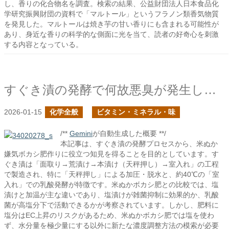
し、香りの化合物名を調査。検索の結果、公益財団法人日本食品化
学研究振興財団の資料で「マルトール」というフラノン類香気物質
を発見した。マルトールは焼き芋の甘い香りにも含まれる可能性が
あり、身近な香りの科学的な側面に光を当て、読者の好奇心を刺激
する内容となっている。
すぐき漬の発酵で何故悪臭が発生しないのか？の続き
2026-01-15
化学全般
ビタミン・ミネラル・味
/**
Gemini
が自動生成した概要 **/
本記事は、すぐき漬の発酵プロセスから、米ぬか
嫌気ボカシ肥作りに役立つ知見を得ることを目的としています。す
ぐき漬は「面取り→荒漬け→本漬け（天秤押し）→室入れ」の工程
で製造され、特に「天秤押し」による加圧・脱水と、約40℃の「室
入れ」での乳酸発酵が特徴です。米ぬかボカシ肥との比較では、塩
漬けと加温が主な違いであり、塩漬けが雑菌抑制に効果的か、乳酸
菌が高塩分下で活動できるかが考察されています。しかし、肥料に
塩分はEC上昇のリスクがあるため、米ぬかボカシ肥では塩を使わ
ず、水分量を極少量にする以外に新たな濃度調整方法の模索が必要