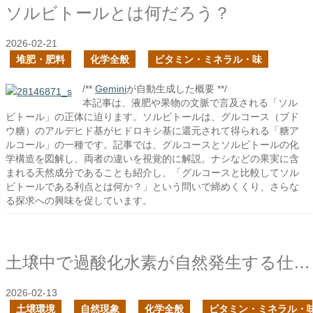
ソルビトールとは何だろう？
2026-02-21
堆肥・肥料
化学全般
ビタミン・ミネラル・味
/**
Gemini
が自動生成した概要 **/
本記事は、液肥や果物の文脈で言及される「ソル
ビトール」の正体に迫ります。ソルビトールは、グルコース（ブド
ウ糖）のアルデヒド基がヒドロキシ基に還元されて得られる「糖ア
ルコール」の一種です。記事では、グルコースとソルビトールの化
学構造を図解し、両者の違いを視覚的に解説。ナシなどの果実に含
まれる天然成分であることも紹介し、「グルコースと比較してソル
ビトールである利点とは何か？」という問いで締めくくり、さらな
る探求への興味を促しています。
土壌中で過酸化水素が自然発生する仕組みを知りたい
2026-02-13
土壌環境
自然現象
化学全般
ビタミン・ミネラル・