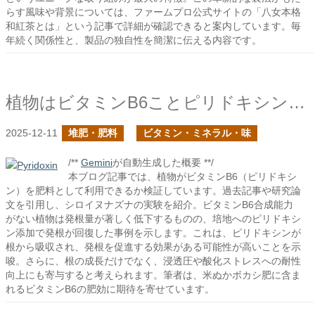
らす風味や背景については、ファームプロ公式サイトの「八女本格
和紅茶とは」という記事で詳細が確認できると案内しています。毎
年続く関係性と、製品の独自性を簡潔に伝える内容です。
植物はビタミンB6ことピリドキシンを利用するか？
2025-12-11
堆肥・肥料
ビタミン・ミネラル・味
/**
Gemini
が自動生成した概要 **/
本ブログ記事では、植物がビタミンB6（ピリドキシ
ン）を肥料として利用できるか検証しています。過去記事や研究論
文を引用し、シロイヌナズナの実験を紹介。ビタミンB6合成能力
がない植物は発根量が著しく低下するものの、培地へのピリドキシ
ン添加で発根が回復した事例を示します。これは、ピリドキシンが
根から吸収され、発根を促進する効果がある可能性が高いことを示
唆。さらに、根の成長だけでなく、浸透圧や酸化ストレスへの耐性
向上にも寄与すると考えられます。筆者は、米ぬかボカシ肥に含ま
れるビタミンB6の肥効に期待を寄せています。