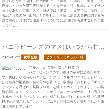
はひらがなの「ゆば」が一般的で、「湯葉」「湯波」「油皮」「豆
腐皮」といった漢字表記があることを発見。特に地域によって使い
分けがあり、京都・大和・身延では「湯葉」、日光では「湯波」と
表記されるのが一般的だと判明した。今回は湯葉の名称に関する考
察で締め、具体的な湯葉作りについては次回に持ち越すことを予告
している。
バニラビーンズのマメはいつから甘い香りを発するのか？
2026-01-22
化学全般
ビタミン・ミネラル・味
/**
Gemini
が自動生成した概要 **/
バニラビーンズの甘い香りの秘密に迫る記事で
す。実は、収穫時のバニラビーンズは「グルコバニリン」という、
ほぼ無臭の配糖体。あの芳醇な香りは、収穫後に行われる「キュア
リング」と呼ばれる発酵プロセスを経て初めて生まれます。この発
酵処理によってグルコバニリンからグルコースが外れ、甘い香りの
主成分である「バニリン」が生成されるのです。他の豆類でも発酵
処理が活用されることから、バニラも同様に香りが発見されたと筆
者は考察しています。