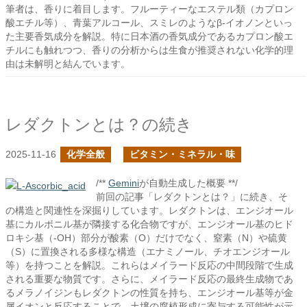
筆者は、香りに着目します。フルーティーなエステル類（カプロン
酸エチル等）、青葉アルコール、スミレのようなβ-イオノンといっ
た主要香気成分を解説。特に日本酒の香気成分であるカプロン酸エ
チルにも触れつつ、香りの分析からは生食が推奨されない化学的理
由は未解明と結んでいます。
レダクトンとは？の続き
2025-11-16
化学全般
ビタミン・ミネラル・味
/**
Gemini
が自動生成した概要 **/
前回の記事「レダクトンとは？」に続き、そ
の構造と関連性を深掘りしています。レダクトンは、エンジオール
基にカルボニル基が隣接する化合物ですが、エンジオール基のヒド
ロキシ基（-OH）部分が酸素（O）だけでなく、窒素（N）や硫黄
（S）に置換される多様な構造（エナミノール、チオエンジオール
等）を持つことを解説。これらはメイラード反応の中間段階で生成
される重要な物質です。さらに、メイラード反応の最終生成物であ
るメラノイジンもレダクトンの性質を持ち、エンジオール基等が金
属イオンと反応することで、土壌の腐植形成に寄与する可能性が示