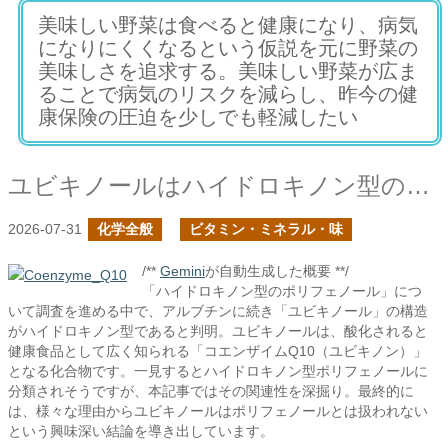
美味しい野菜は食べると健康になり、病気
になりにくくなるという仮説を元に野菜の
美味しさを追求する。美味しい野菜が広ま
ることで病気のリスクを減らし、昨今の健
康保険の圧迫を少しでも軽減したい
ユビキノールはハイドロキノン型のポリフェノールか？
2026-07-31
化学全般
ビタミン・ミネラル・味
/**
Gemini
が自動生成した概要 **/
「ハイドロキノン型のポリフェノール」につ
いて調査を進める中で、アルブチンに続き「ユビキノール」の構造
がハイドロキノン型であると判明。ユビキノールは、酸化されると
健康食品として広く知られる「コエンザイムQ10（ユビキノン）」
となる化合物です。一見するとハイドロキノン型ポリフェノールに
分類されそうですが、本記事ではその関連性を深掘り。最終的に
は、様々な理由からユビキノールはポリフェノールとは扱われない
という興味深い結論を導き出しています。