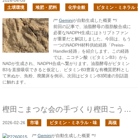
2026-04-05
土壌環境
堆肥・肥料
化学全般
ビタミン・ミネラル
/**
Gemini
が自動生成した概要 **/
前回の記事で、油脂酵母の脂肪酸合成に
必要なNADPH生成にはトリプトファン
が重要だと解説しました。今回は、もう
一つのNADPH材料供給経路「Preiss-
Handler経路」を紹介します。この経路
では、ニコチン酸（ビタミンB3）から
NADが生成され、NADPH合成へ繋がります。油脂酵母がビタミン
B3を直接吸収できると仮定し、ビタミンB3豊富な有機質肥料とし
て米ぬか、魚粉、廃菌床を例示。次回はビタミンB3関連の別話題
に触れます。
樫田こまつな会の手づくり樫田こうじ味噌を頂いた
2026-02-26
市場
ビタミン・ミネラル・味
高槻
/**
Gemini
が自動生成した概要 **/