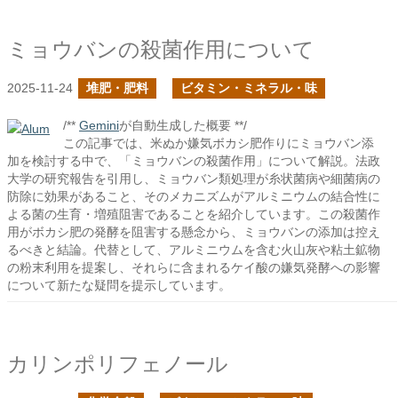
ミョウバンの殺菌作用について
2025-11-24
堆肥・肥料
ビタミン・ミネラル・味
/**
Gemini
が自動生成した概要 **/
この記事では、米ぬか嫌気ボカシ肥作りにミョウバン添
加を検討する中で、「ミョウバンの殺菌作用」について解説。法政
大学の研究報告を引用し、ミョウバン類処理が糸状菌病や細菌病の
防除に効果があること、そのメカニズムがアルミニウムの結合性に
よる菌の生育・増殖阻害であることを紹介しています。この殺菌作
用がボカシ肥の発酵を阻害する懸念から、ミョウバンの添加は控え
るべきと結論。代替として、アルミニウムを含む火山灰や粘土鉱物
の粉末利用を提案し、それらに含まれるケイ酸の嫌気発酵への影響
について新たな疑問を提示しています。
カリンポリフェノール