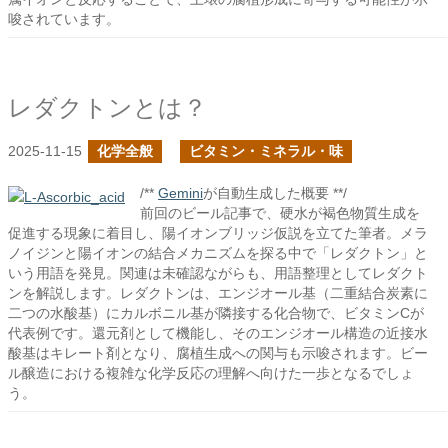
唆されています。
レダクトンとは？
2025-11-15
化学全般
ビタミン・ミネラル・味
/**
Gemini
が自動生成した概要 **/
前回のビール記事で、硬水が褐色物質生成を
促進する現象に着目し、陽イオンブリッジ仮説を立てた筆者。メラ
ノイジンと陽イオンの結合メカニズムを探る中で「レダクトン」と
いう用語を発見。関連は未確認ながらも、用語整理としてレダクト
ンを解説します。レダクトンは、エンジオール基（二重結合炭素に
二つの水酸基）にカルボニル基が隣接する化合物で、ビタミンCが
代表例です。還元剤として機能し、そのエンジオール構造の近接水
酸基はキレート剤となり、腐植生成への関与も示唆されます。ビー
ル醸造における複雑な化学反応の理解へ向けた一歩となるでしょ
う。