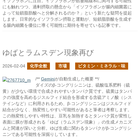
イソフラボンに注目。イソフラボンが筋萎縮緩和に関与する可能性
にも触れつつ、過剰摂取の懸念から「イソフラボンが腸内細菌叢に
よって短鎖脂肪酸へと分解されるのか？」という新たな疑問を提起
します。日常的なイソフラボン摂取と運動が、短鎖脂肪酸を生成す
る腸内細菌を優位に導く可能性に期待を寄せている記事です。
ゆばとラムスデン現象再び
2026-02-04
化学全般
市場
ビタミン・ミネラル・味
/**
Gemini
が自動生成した概要 **/
ダイズのβ-コングリシニンは、硫酸塩系肥料（硫
黄）が少ない環境で合成されやすいタンパク質です。硫黄はタンパ
クの強度を高めるジスルフィド結合を形成する含硫アミノ酸（シス
テインなど）に利用されるため、β-コングリシニンはジスルフィド
結合が少なく、熱変性しやすい可能性があると筆者は考察します。
この熱変性しやすい特性は、豆乳を加熱するとタンパク質が変性し
表面に膜が形成される「ゆば（ラムスデン現象）」の生成メカニズ
ムと関連が深いと分析。ゆば生成に関わるタンパクがβ-コングリシ
ニンである可能性を深掘りしています。