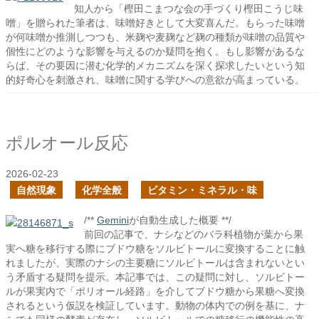
知人から「樫田こまつな会の手づくり樫田こうじ味
噌」を贈られた筆者は、味噌好きとして大変喜んだ。もらった味噌
が何味噌か推測しつつも、米麹や麦麹など麹の種類が味噌の品質や
個性にどのような影響を与えるのか疑問を抱く。もし影響があるな
らば、その要因に潜む化学的メカニズムを深く探求したいという知
的好奇心を刺激され、味噌に関する学びへの意欲が高まっている。
ポルオール反応
2026-02-23
自然現象
化学全般
ビタミン・ミネラル・味
/**
Gemini
が自動生成した概要 **/
前回の記事で、ナシなどのバラ科植物が葉から果
実へ糖を移行する際にブドウ糖をソルビトールに変換することに触
れましたが、実際のナシの主要糖にソルビトールは含まれないとい
う矛盾する疑問を提示。本記事では、この疑問に対し、ソルビトー
ルが果実内で「ポリオール経路」を介してブドウ糖から果糖へ変換
されるという仮説を検証しています。動物の体内での例を基に、ナ