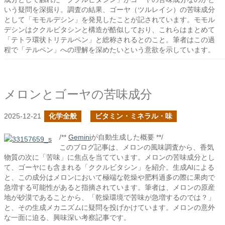
いう疑問を深掘り。調査の結果、ゴーヤ（ツルレイシ）の苦味成分
として「モモルデシン」を発見したことが記されています。モモル
デシンはククルビタシンと構造が酷似しており、これらはまとめて
「テトラ環状トリテルペン」と総称されるとのこと。筆者はこの過
程で「テルペン」への理解を深めたいという意欲を示しています。
メロンとゴーヤの苦味成分
2025-12-21
化学全般
ビタミン・ミネラル・味
/**
Gemini
が自動生成した概要 **/
このブログ記事は、メロンの風味調査から、香気
物質の次に「苦味」に焦点を当てています。メロンの苦味成分とし
て、ゴーヤにも含まれる「ククルビタシン」を紹介。生成AIによる
と、この成分はメロンにおいて極端な乾燥や肥料過多の際に果肉で
急増する可能性があると指摘されています。筆者は、メロンの原産
地が砂漠であることから、「乾燥環境で苦味が急増するのでは？」
と、その生成メカニズムに疑問を投げかけています。メロンの意外
な一面に迫る、興味深い考察記事です。