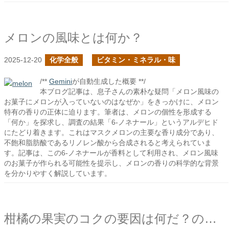
メロンの風味とは何か？
2025-12-20
化学全般
ビタミン・ミネラル・味
/**
Gemini
が自動生成した概要 **/
本ブログ記事は、息子さんの素朴な疑問「メロン風味の
お菓子にメロンが入っていないのはなぜか」をきっかけに、メロン
特有の香りの正体に迫ります。筆者は、メロンの個性を形成する
「何か」を探求し、調査の結果「6-ノネナール」というアルデヒド
にたどり着きます。これはマスクメロンの主要な香り成分であり、
不飽和脂肪酸であるリノレン酸から合成されると考えられていま
す。記事は、この6-ノネナールが香料として利用され、メロン風味
のお菓子が作られる可能性を提示し、メロンの香りの科学的な背景
を分かりやすく解説しています。
柑橘の果実のコクの要因は何だ？の続き