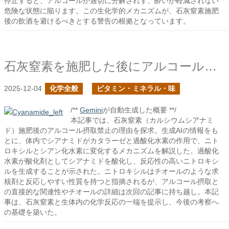
停止すると、アルコールが適切に分解されず、酔いが軽減されない
危険な状態に陥ります。この生化学的メカニズムが、石灰窒素施肥
後の飲酒を避けるべきとする警告の根拠となっています。
石灰窒素を施肥した後にアルコール飲料を摂取してはいけないのか？
2025-12-04
化学全般
ビタミン・ミネラル・味
/**
Gemini
が自動生成した概要 **/
本記事では、石灰窒素（カルシウムシアナミ
ド）施肥後のアルコール摂取禁止の理由を探求。生成AIの情報をも
とに、体内でシアナミドがカタラーゼと過酸化水素の作用で、ニト
ロキシルとシアン化水素に変化するメカニズムを解説した。過酸化
水素が酸化剤としてシアナミドを酸化し、反応性の高いニトロキシ
ルを生成することが示された。ニトロキシルはチオールのような求
核剤と反応しやすい性質を持つと指摘されるが、アルコール摂取と
の直接的な関連性やチオールの詳細は次回の記事に持ち越し。本記
事は、石灰窒素と生体内の化学反応の一端を提示し、今後の考察へ
の基礎を築いた。