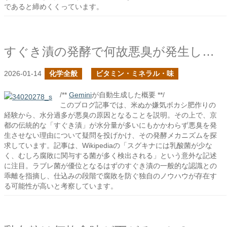
であると締めくくっています。
すぐき漬の発酵で何故悪臭が発生しないのか？
2026-01-14
化学全般
ビタミン・ミネラル・味
/**
Gemini
が自動生成した概要 **/
このブログ記事では、米ぬか嫌気ボカシ肥作りの
経験から、水分過多が悪臭の原因となることを説明。その上で、京
都の伝統的な「すぐき漬」が水分量が多いにもかかわらず悪臭を発
生させない理由について疑問を投げかけ、その発酵メカニズムを探
求しています。記事は、Wikipediaの「スグキナには乳酸菌が少な
く、むしろ腐敗に関与する菌が多く検出される」という意外な記述
に注目。ラブレ菌が優位となるはずのすぐき漬の一般的な認識との
乖離を指摘し、仕込みの段階で腐敗を防ぐ独自のノウハウが存在す
る可能性が高いと考察しています。