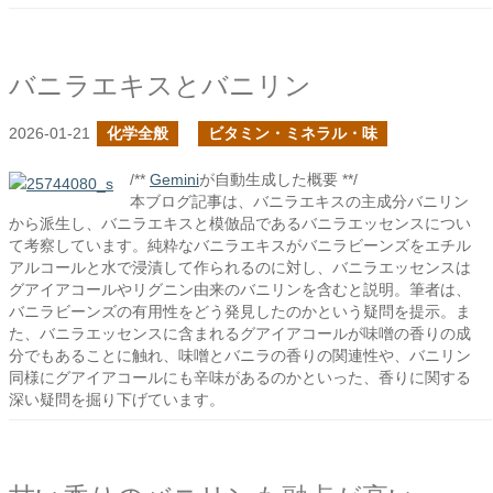
バニラエキスとバニリン
2026-01-21
化学全般
ビタミン・ミネラル・味
/**
Gemini
が自動生成した概要 **/
本ブログ記事は、バニラエキスの主成分バニリン
から派生し、バニラエキスと模倣品であるバニラエッセンスについ
て考察しています。純粋なバニラエキスがバニラビーンズをエチル
アルコールと水で浸漬して作られるのに対し、バニラエッセンスは
グアイアコールやリグニン由来のバニリンを含むと説明。筆者は、
バニラビーンズの有用性をどう発見したのかという疑問を提示。ま
た、バニラエッセンスに含まれるグアイアコールが味噌の香りの成
分でもあることに触れ、味噌とバニラの香りの関連性や、バニリン
同様にグアイアコールにも辛味があるのかといった、香りに関する
深い疑問を掘り下げています。