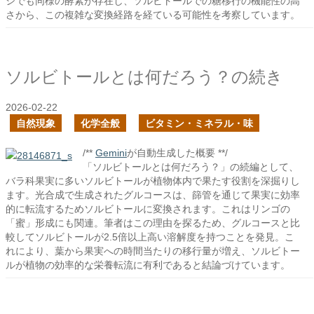
シでも同様の酵素が存在し、ソルビトールでの糖移行の機能性の高
さから、この複雑な変換経路を経ている可能性を考察しています。
ソルビトールとは何だろう？の続き
2026-02-22
自然現象
化学全般
ビタミン・ミネラル・味
/**
Gemini
が自動生成した概要 **/
「ソルビトールとは何だろう？」の続編として、
バラ科果実に多いソルビトールが植物体内で果たす役割を深掘りし
ます。光合成で生成されたグルコースは、篩管を通じて果実に効率
的に転流するためソルビトールに変換されます。これはリンゴの
「蜜」形成にも関連。筆者はこの理由を探るため、グルコースと比
較してソルビトールが2.5倍以上高い溶解度を持つことを発見。こ
れにより、葉から果実への時間当たりの移行量が増え、ソルビトー
ルが植物の効率的な栄養転流に有利であると結論づけています。