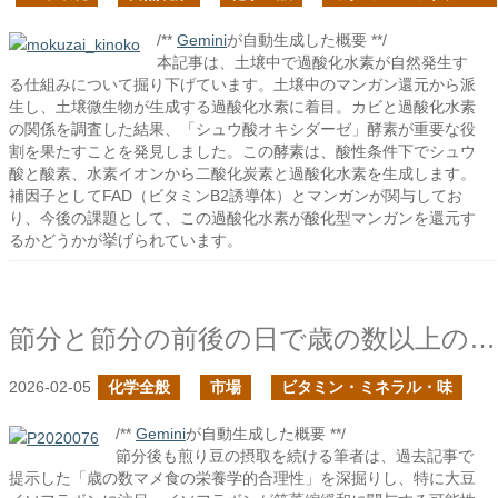
/**
Gemini
が自動生成した概要 **/
本記事は、土壌中で過酸化水素が自然発生す
る仕組みについて掘り下げています。土壌中のマンガン還元から派
生し、土壌微生物が生成する過酸化水素に着目。カビと過酸化水素
の関係を調査した結果、「シュウ酸オキシダーゼ」酵素が重要な役
割を果たすことを発見しました。この酵素は、酸性条件下でシュウ
酸と酸素、水素イオンから二酸化炭素と過酸化水素を生成します。
補因子としてFAD（ビタミンB2誘導体）とマンガンが関与してお
り、今後の課題として、この過酸化水素が酸化型マンガンを還元す
るかどうかが挙げられています。
節分と節分の前後の日で歳の数以上のマメを食べた
2026-02-05
化学全般
市場
ビタミン・ミネラル・味
/**
Gemini
が自動生成した概要 **/
節分後も煎り豆の摂取を続ける筆者は、過去記事で
提示した「歳の数マメ食の栄養学的合理性」を深掘りし、特に大豆