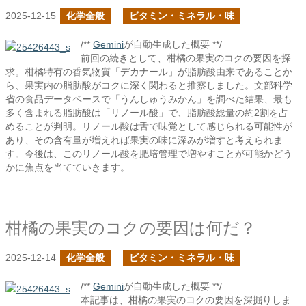
2025-12-15
化学全般
ビタミン・ミネラル・味
/**
Gemini
が自動生成した概要 **/
前回の続きとして、柑橘の果実のコクの要因を探
求。柑橘特有の香気物質「デカナール」が脂肪酸由来であることか
ら、果実内の脂肪酸がコクに深く関わると推察しました。文部科学
省の食品データベースで「うんしゅうみかん」を調べた結果、最も
多く含まれる脂肪酸は「リノール酸」で、脂肪酸総量の約2割を占
めることが判明。リノール酸は舌で味覚として感じられる可能性が
あり、その含有量が増えれば果実の味に深みが増すと考えられま
す。今後は、このリノール酸を肥培管理で増やすことが可能かどう
かに焦点を当てていきます。
柑橘の果実のコクの要因は何だ？
2025-12-14
化学全般
ビタミン・ミネラル・味
/**
Gemini
が自動生成した概要 **/
本記事は、柑橘の果実のコクの要因を深掘りしま