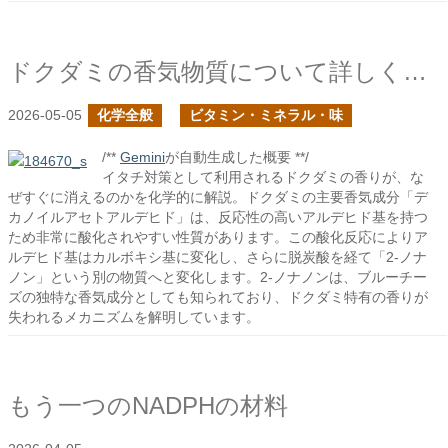
ドクダミの香気物質について詳しくみる
2026-05-05
化学全般
ビタミン・ミネラル・味
/**
Gemini
が自動生成した概要 **/
イタチ対策として利用されるドクダミの香りが、な
ぜすぐに消えるのかを化学的に解説。ドクダミの主要香気成分「デ
カノイルアセトアルデヒド」は、反応性の高いアルデヒド基を持つ
ため非常に酸化されやすい性質があります。この酸化反応によりア
ルデヒド基はカルボキシ基に変化し、さらに脱炭酸を経て「2-ノナ
ノン」という別の物質へと変化します。2-ノナノンは、ブルーチー
ズの独特な香気成分としても知られており、ドクダミ特有の香りが
失われるメカニズムを解明しています。
もう一つのNADPHの材料