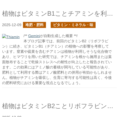
植物はビタミンB1ことチアミンを利用するか？
2025-12-09
堆肥・肥料
ビタミン・ミネラル・味
/**
Gemini
が自動生成した概要 **/
本ブログ記事では、前回のビタミンB2（リボフラビ
ン）に続き、ビタミンB1（チアミン）の植物への影響を考察して
います。窒素や硫黄を含むチアミンは植物が利用しそうな化合物で
あり、ヒマワリを用いた研究では、チアミンを根から施用または葉
面散布することで乾燥ストレスへの耐性が向上したと報告されてい
ます。この効果にはアミノ酸の蓄積が関与している可能性があり、
肥料として利用する際はアミノ酸肥料との併用が有効かもしれませ
ん。植物がチアミンを吸収し、生育に寄与する可能性は高く、今後
の肥料研究における重要な視点となるでしょう。
植物はビタミンB2ことリボフラビンを利用するか？