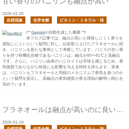
甘い香りのバニリンも融点が高い
2026-01-20
自然現象
化学全般
ビタミン・ミネラル・味
/**
Gemini
が自動生成した概要 **/
本ブログ記事では、融点が高いと揮発しにくく香りを
感知しにくいという疑問に対し、以前取り上げたフラネオールに続
き、バニリンを新たな事例として考察しています。バニラの甘い香
りを持つ有機化合物であるバニリンは、融点が80〜81℃と高融点
です。さらに、バニリン由来のバニロイドは辛味も感じるため、香
気物質でありながら味覚にも影響を与える特性を持ちます。筆者
は、バニリンもフラネオールと同様のメカニズムで香気を放つのか
という疑問を提示し、高融点の香気物質が香る理由の解明へ関心を
深めています。
フラネオールは融点が高いのに良い香りと感じるのは何故だろう？
2026-01-19
自然現象
化学全般
ビタミン・ミネラル・味