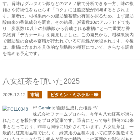
す。旨味はグルタミン酸などのアミノ酸で分析できる一方、味の複
雑さや持続性をもたらす「コク」には脂肪酸が関与するとされま
す。筆者は、柑橘果肉への脂肪酸蓄積の有無を探るため、まず脂肪
酸由来の香気成分を調査。その結果、炭素数10のアルデヒドであ
り、炭素数10以上の脂肪酸から合成される柑橘にとって重要な香
気物質「デカナール」を発見しました。この発見から、柑橘果実内
で脂肪酸の合成や蓄積が行われている可能性が示唆されます。今後
は、柑橘に含まれる具体的な脂肪酸の種類について、さらなる調査
を進める予定です。
八女紅茶を頂いた2025
2025-12-12
市場
ビタミン・ミネラル・味
/**
Gemini
が自動生成した概要 **/
株式会社ファームプロから、今年も八女紅茶が贈ら
れたことを報告するブログ記事です。筆者にとって毎年恒例の出来
事となっており、昨年も同様に紹介されています。八女紅茶は、一
般的な紅茶用品種ではなく、緑茶用の品種を用いて紅茶を製造する
というユニークな取り組みが最大の特徴。この革新的な製法がもた