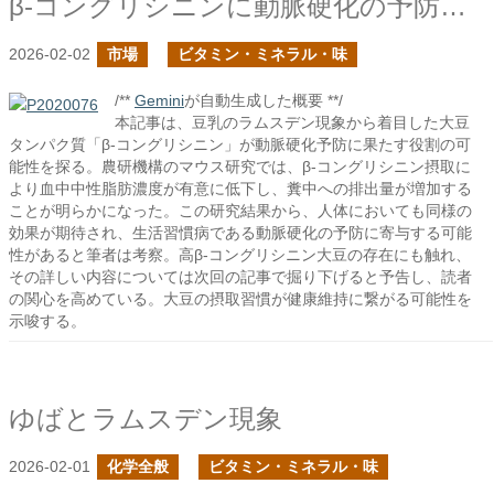
β-コングリシニンに動脈硬化の予防の可能性はあるか？
2026-02-02
市場
ビタミン・ミネラル・味
/**
Gemini
が自動生成した概要 **/
本記事は、豆乳のラムスデン現象から着目した大豆
タンパク質「β-コングリシニン」が動脈硬化予防に果たす役割の可
能性を探る。農研機構のマウス研究では、β-コングリシニン摂取に
より血中中性脂肪濃度が有意に低下し、糞中への排出量が増加する
ことが明らかになった。この研究結果から、人体においても同様の
効果が期待され、生活習慣病である動脈硬化の予防に寄与する可能
性があると筆者は考察。高β-コングリシニン大豆の存在にも触れ、
その詳しい内容については次回の記事で掘り下げると予告し、読者
の関心を高めている。大豆の摂取習慣が健康維持に繋がる可能性を
示唆する。
ゆばとラムスデン現象
2026-02-01
化学全般
ビタミン・ミネラル・味