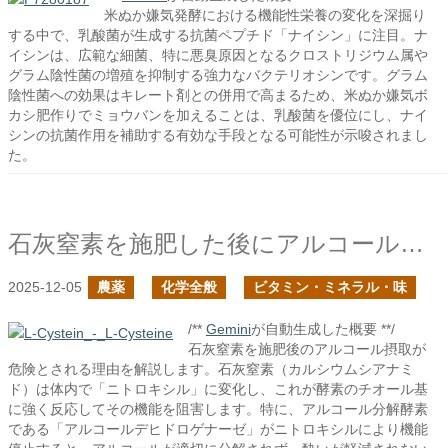
米ぬか嫌気発酵における機能性栄養の変化を深掘り
する中で、乳酸菌が生成する抗菌ペプチド「ナイシン」に注目。ナ
イシンは、広範な細菌、特に悪臭原因となるクロストリジウム属や
グラム陰性菌の増殖を抑制する強力なバクテリオシンです。グラム
陰性菌への効果はキレート剤との併用で高まるため、米ぬか嫌気ボ
カシ肥作りでミョウバンを加えることは、乳酸菌を優位にし、ナイ
シンの抗菌作用を補助する有効な手段となる可能性が示唆されまし
た。
石灰窒素を施肥した後にアルコール飲料を摂取してはいけないのか？の続き
2025-12-05
農薬
化学全般
ビタミン・ミネラル・味
/**
Gemini
が自動生成した概要 **/
石灰窒素を施肥後のアルコール摂取が
危険とされる理由を解説します。石灰窒素（カルシウムシアナミ
ド）は体内で「ニトロキシル」に変化し、これが酵素のチオール基
に強く反応してその機能を阻害します。特に、アルコール分解酵素
である「アルコールデヒドロゲナーゼ」がニトロキシルにより機能