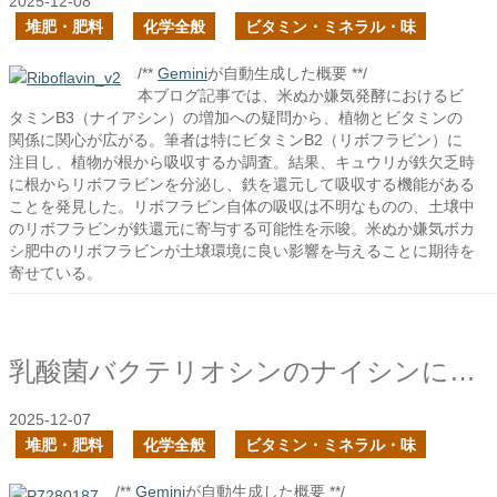
2025-12-08
堆肥・肥料
化学全般
ビタミン・ミネラル・味
/**
Gemini
が自動生成した概要 **/
本ブログ記事では、米ぬか嫌気発酵におけるビ
タミンB3（ナイアシン）の増加への疑問から、植物とビタミンの
関係に関心が広がる。筆者は特にビタミンB2（リボフラビン）に
注目し、植物が根から吸収するか調査。結果、キュウリが鉄欠乏時
に根からリボフラビンを分泌し、鉄を還元して吸収する機能がある
ことを発見した。リボフラビン自体の吸収は不明なものの、土壌中
のリボフラビンが鉄還元に寄与する可能性を示唆。米ぬか嫌気ボカ
シ肥中のリボフラビンが土壌環境に良い影響を与えることに期待を
寄せている。
乳酸菌バクテリオシンのナイシンについて再び
2025-12-07
堆肥・肥料
化学全般
ビタミン・ミネラル・味
/**
Gemini
が自動生成した概要 **/