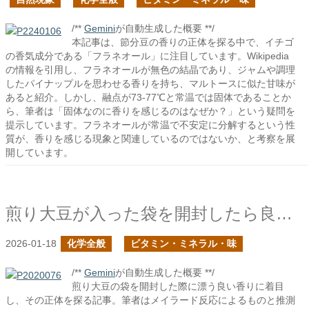
/**
Gemini
が自動生成した概要 **/
本記事は、節分豆の香りの正体を探る中で、イチゴ
の香気成分である「フラネオール」に注目しています。Wikipedia
の情報を引用し、フラネオールが無色の結晶であり、ジャムや調理
したパイナップルを思わせる香りを持ち、マルトースに似た甘味が
あると紹介。しかし、融点が73-77℃と常温では固体であることか
ら、筆者は「固体なのに香りを感じるのはなぜか？」という疑問を
提示しています。フラネオールが常温で不安定に分解するという性
質が、香りを感じる現象と関連しているのではないか、と考察を展
開しています。
煎り大豆が入った袋を開封したら良い香りがした
2026-01-18
化学全般
ビタミン・ミネラル・味
/**
Gemini
が自動生成した概要 **/
煎り大豆の袋を開封した際に漂う良い香りに着目
し、その正体を探る記事。筆者はメイラード反応によるものと推測