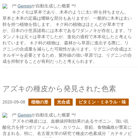
/**
Gemini
が自動生成した概要 **/
キクイモは草本であり、木本のように太い幹を持ちません。
草本と木本の定義は曖昧な部分もありますが、一般的に木本は太い
幹を持つ植物を指します。 キク科の植物はほとんどが草本です
が、日本の小笠原諸島には木本であるワダンノキが存在します。ワ
ダンノキは元々は草本でしたが、進化の過程で木本化したと考えら
れています。 キク科の植物は、森林から草原に進出する際に、リ
グニンの合成量を減らした可能性があります。リグニンの合成はエ
ネルギーを必要とするため、紫外線の強い草原では、リグニンの合
成を抑制することが有利だったと考えられます。
アズキの種皮から発見された色素
2020-09-08
植物の形
光合成
ビタミン・ミネラル・味
/**
Gemini
が自動生成した概要 **/
アズキの種皮には、血糖値抑制効果のあるサポニン、強い抗
酸化力を持つポリフェノール、カリウム、亜鉛、食物繊維が豊富に
含まれる。特に、名古屋大学の研究で種皮の色素成分「カテキノピ