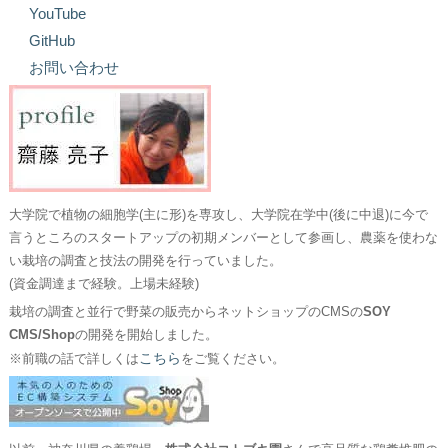
YouTube
GitHub
お問い合わせ
大学院で植物の細胞学(主に形)を専攻し、大学院在学中(後に中退)に今で
言うところのスタートアップの初期メンバーとして参画し、農薬を使わな
い栽培の調査と技法の開発を行っていました。
(資金調達まで経験。上場未経験)
栽培の調査と並行で野菜の販売からネットショップのCMSの
SOY
CMS/Shop
の開発を開始しました。
こちら
※前職の話で詳しくは
をご覧ください。