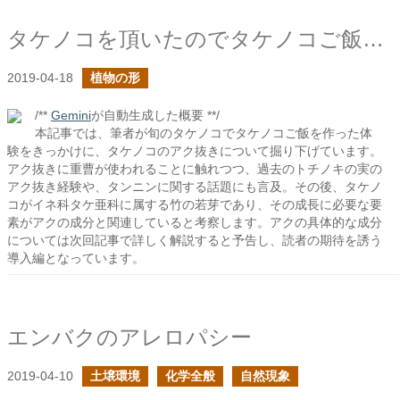
タケノコを頂いたのでタケノコご飯を食べた
2019-04-18
植物の形
/**
Gemini
が自動生成した概要 **/
本記事では、筆者が旬のタケノコでタケノコご飯を作った体
験をきっかけに、タケノコのアク抜きについて掘り下げています。
アク抜きに重曹が使われることに触れつつ、過去のトチノキの実の
アク抜き経験や、タンニンに関する話題にも言及。その後、タケノ
コがイネ科タケ亜科に属する竹の若芽であり、その成長に必要な要
素がアクの成分と関連していると考察します。アクの具体的な成分
については次回記事で詳しく解説すると予告し、読者の期待を誘う
導入編となっています。
エンバクのアレロパシー
2019-04-10
土壌環境
化学全般
自然現象