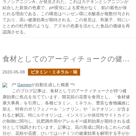
ラノシアニジンA」が発見された。これはカテキンとシアニジンが
結合した新規の色素で、pH変化による変色がなく、餡の紫色が保
たれる理由である。この構造はベンゼン環に水酸基が複数付与され
ており、高い健康効果が期待される。この発見は、和菓子、特にい
ととめの牡丹餅のような、アズキの色素を活かした食品の価値を再
認識させる。
食材としてのアーティチョークの健康効果に迫る
2020-05-08
ビタミン・ミネラル・味
/**
Gemini
が自動生成した概要 **/
このブログ記事は、食材としてのアーティチョークが持つ健
康効果に焦点を当てています。開花前の花蕾を食用とし、「食材健
康大事典」を引用し、各種ビタミン、ミネラル、豊富な食物繊維に
加え、特有のポリフェノール「シナリン」や「ルテオリン」が含ま
れると解説。特にルテオリンは、インスリンや炎症性サイトカイン
の制御に関与し、抗肥満作用やアレルギー緩和効果が期待される成
分として強調されています。記事は、花の形成に関わるこれらの成
分が、花粉や花蜜、ひいてはハチミツの健康効果を解明する手がか