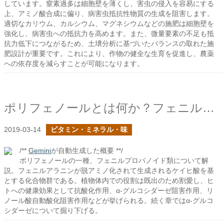
しています。窒素過多は細胞壁を薄くし、害虫の侵入を容易にする
上、アミノ酸合成に偏り、病害虫抵抗性物質の生成を阻害します。
適切なカリウム、カルシウム、マグネシウムなどの施肥は細胞壁を
強化し、病害虫への抵抗力を高めます。また、微量要素の不足も抵
抗力低下につながるため、土壌分析に基づいたバランスの取れた施
肥設計が重要です。これにより、作物の健全な生育を促進し、農薬
への依存度を減らすことが可能になります。
ポリフェノールとは何か？フェニルプロパノイド類
2019-03-14
ビタミン・ミネラル・味
/**
Gemini
が自動生成した概要 **/
ポリフェノールの一種、フェニルプロパノイド類について解
説。フェニルアラニンが脱アミノ化されて生成されるケイヒ酸を基
とする化合物群である。植物体内での役割は既出のため割愛し、ヒ
トへの健康効果として抗酸化作用、α-グルコシダーゼ阻害作用、リ
ノール酸自動酸化阻害作用などが挙げられる。続く章ではα-グルコ
シダーゼについて掘り下げる。