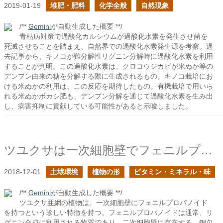
2019-01-19
堆肥・肥料
化学全般
自然現象
/**
Gemini
が自動生成した概要 **/
青枯病対策で過酸化カルシウムが過酸化水素を発生させ菌を
死滅させることを踏まえ、自然界での過酸化水素発生源を考察。過
去記事から、キノコが難分解性リグニン分解時に過酸化水素を利用
することが判明。この過酸化水素は、クロコウジカビが米ぬか等の
デンプン由来の糖を分解する際に生成されるもの。キノコ栽培にお
ける米ぬかの利用は、この反応を期待したもの。有機栽培で用いら
れる米ぬかボカシ肥も、デンプン分解を通じて過酸化水素を生み出
し、病害抑制に貢献している可能性があると示唆しました。
ツユクサは一次細胞壁でフェニルプロパノイドを持って何をする？
2018-12-01
土壌環境
植物の形
ビタミン・ミネラル・味
/**
Gemini
が自動生成した概要 **/
ツユクサ亜網の植物は、一次細胞壁にフェニルプロパノイド
を持つという珍しい特徴を持つ。フェニルプロパノイドは通常、リ
グニン合成に利用される物質であり、二次細胞壁に存在する。銅欠