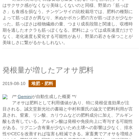
はサクサク感がなくなり美味しくないのと同様、野菜の「筋っぽ
さ」も食感を損なう。チンゲンサイの比較栽培では、肥料の種類に
よって筋っぽさが異なり、米ぬかボカシ肥の方が筋っぽさが少なか
った。筋っぽさは植物繊維の量、つまり成長段階と関連し、収穫時
期を逃したオクラも筋っぽくなる。肥料によっては成長速度だけで
なく、老化速度も変化する可能性があり、野菜の若さを保つことが
美味しさに繋がるかもしれない。
発根量が増したアオサ肥料
2019-08-10
堆肥・肥料
/**
Gemini
が自動生成した概要 **/
アオサは肥料として利用価値があり、特に発根促進効果が注
目される。誠文堂新光社の書籍と中村和重氏の論文で肥料利用が言
及され、窒素、リン酸、カリウムなどの肥料成分に加え、アルギン
酸も含有している。アルギン酸は発根や免疫向上に寄与する可能性
がある。リグニン含有量が少ないため土壌への影響は少なく、排水
性やCECを改善すれば塩害も軽減できる。家畜糞でアオサを増殖さ