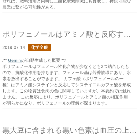
せれば、肥料活用と同時に二酸化炭素削減にも貢献し、持続可能な
農業に繋がる可能性がある。
ポリフェノールはアミノ酸と反応するか？
2019-07-14
化学全般
/**
Gemini
が自動生成した概要 **/
ポリフェノールはフェノール性化合物が少なくとも2つ結合したも
ので、抗酸化作用を持ちます。フェノール基は芳香族環にあり、水
素を放出することができます。 カフェ酸（ポリフェノールの一
種）はアミノ酸システインと反応してシステイニルカフェ酸を形成
します。この物質は食肉の色に関与していますが、本要約では触れ
ません。 この反応により、ポリフェノールとアミノ酸の相互作用
が明らかになり、ポリフェノールの理解が深まります。
黒大豆に含まれる黒い色素は血圧の上昇を抑制する