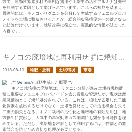
方で、速効性窒素肥料の過剰な施用や土壌中の活性アルミナは発根
を抑制する要因として挙げられています。これらの知見を踏まえ、
最終的には、キノコがリグニンを分解して生成するフェニルプロパ
ノイドを土壌に蓄積させることが、総合的な発根促進への鍵となる
と結論付けています。栽培改善に役立つ、実践的な情報が詰まった
内容です。
キノコの廃培地は再利用せずに焼却している
2018-08-10
堆肥・肥料
土壌環境
市場
/**
Gemini
が自動生成した概要 **/
キノコ栽培後の廃培地は、リグニン分解が進み土壌有機物蓄
積に重要なフェニルプロパノイドを含む貴重な資源だが、現状は産
業廃棄物として焼却処分されている。これは、植物が固定した二酸
化炭素を放出するだけでなく、土壌改良材としての活用機会も失う
二重の損失となる。キノコ栽培の活性化と廃培地の有効活用は、地
方創生に貢献し、大気中の温室効果ガス削減にも繋がる可能性を秘
めている。ただし、廃培地を堆肥として利用するには、作物との窒
素競合を防ぐため適切な処理が必要となる。