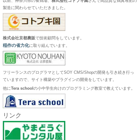
以前、神奈川県の養鶏場、
株式会社コトブキ園
さんで高品質な鶏糞堆肥の
製造に関わらせていただきました。
株式会社京都農販
で技術顧問をしています。
稲作の省力化
に取り組んでいます。
フリーランスのプログラマとしてSOY CMS/Shopの開発も引き続き行っ
ていますので、サイト構築やプラグインの開発をしています。
他に
Tera school
の小中学生向けのプログラミング教室で教えています。
リンク