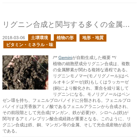
リグニン合成と関与する多くの金属たち
2018-03-06
土壌環境
植物の形
地形・地質
ビタミン・ミネラル・味
/**
Gemini
が自動生成した概要 **/
植物の細胞壁成分リグニン合成は、複数
の金属酵素が関わる複雑な過程である。
リグニンモノマー(モノリグノール)はペ
ルオキシダーゼ(鉄)もしくはラッカーゼ
(銅)により酸化され、重合を繰り返して
リグニンになる。モノリグノールはベン
ゼン環を持ち、フェニルプロパノイドに分類される。フェニルプロ
パノイドは芳香族アミノ酸であるフェニルアラニンから合成され、
その前段階として光合成(マンガン、鉄が必要)や、シロヘム(鉄)が
関与するアミノレブリン酸合成経路が重要となる。このように、リ
グニン合成は鉄、銅、マンガン等の金属、そして光合成産物が必須
である。