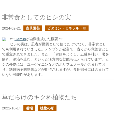
非常食としてのヒシの実
2024-02-21
古典園芸
ビタミン・ミネラル・味
/**
Gemini
が自動生成した概要 **/
ヒシの実は、忍者が撒菱として使うだけでなく、非常食とし
ても利用されていました。デンプンが豊富で、古くから救荒食とし
て重宝されてきました。また、「胃腸をよくし、五臓を補い、暑を
解き、消渇を止む」といった漢方的な効能も伝えられています。ヒ
シの外皮には、ユーゲイニンなどのポリフェノールが含まれてお
り、糖尿病予防効果などが期待されますが、食用部分には含まれて
いない可能性があります。
草だらけのキク科植物たち
2021-10-14
道端
植物の形