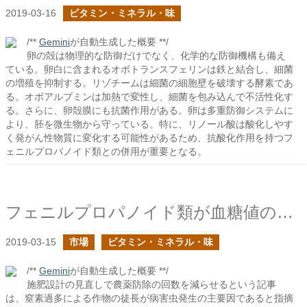
2019-03-16
ビタミン・ミネラル・味
/**
Gemini
が自動生成した概要 **/
卵の殻は物理的な防御だけでなく、化学的な防御機構も備え
ている。卵白に含まれるオボトランスフェリンは鉄と結合し、細菌
の増殖を抑制する。リゾチームは細菌の細胞壁を破壊する酵素であ
る。オボアルブミンは加熱で変性し、細菌を包み込んで不活性化す
る。さらに、卵殻膜にも抗菌作用がある。卵は多重防御システムに
より、胚を微生物から守っている。特に、リノール酸は酸化しやす
く発がん性物質に変化する可能性があるため、抗酸化作用を持つフ
ェニルプロパノイド類との併用が重要となる。
フェニルプロパノイド類が血糖値の上昇を緩やかにするはず
2019-03-15
市場
ビタミン・ミネラル・味
/**
Gemini
が自動生成した概要 **/
施肥設計の見直しで農薬防除の回数を減らせるという記事
は、窒素過多による作物の徒長が病害虫発生の主要因であると指摘