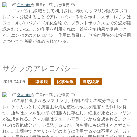
/**
Gemini
が自動生成した概要 **/
エンバクは緑肥として利用され、根からクマリン類のスポコ
レチンを分泌することでアレロパシー作用を示す。スポコレチンは
フェニルプロパノイド系化合物で、プラントボックス法で分泌が確
認されている。この作用を利用すれば、雑草抑制効果が期待でき
る。エンバクのアレロパシー作用に着目し、他感作用後の栽培活用
についても考察が進められている。
サクラのアレロパシー
2019-04-09
土壌環境
化学全般
自然現象
/**
Gemini
が自動生成した概要 **/
桜の葉に含まれるクマリンは、桜餅の香りの成分であり、ア
レロケミカルとして病害虫や周辺植物の成長を阻害する作用を持
つ。通常はクマル酸の形で細胞内に存在し、細胞が死ぬとクマリン
が生成される。クマル酸はフェニルアラニンから合成される。クマ
リンは香気成分として揮発するほか、落ち葉にも残留すると考えら
れる。土壌中でクマリンがどのように作用するかは不明だが、カテ