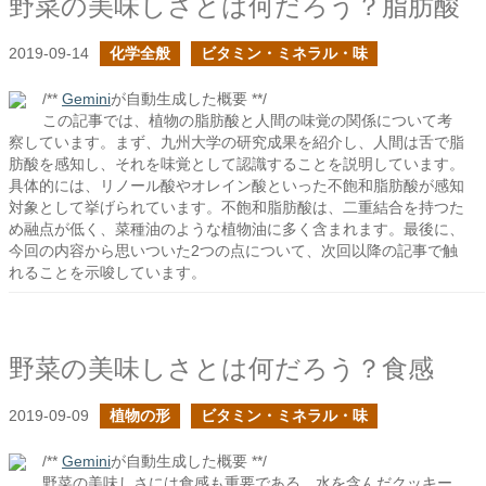
野菜の美味しさとは何だろう？脂肪酸
2019-09-14
化学全般
ビタミン・ミネラル・味
/**
Gemini
が自動生成した概要 **/
この記事では、植物の脂肪酸と人間の味覚の関係について考
察しています。まず、九州大学の研究成果を紹介し、人間は舌で脂
肪酸を感知し、それを味覚として認識することを説明しています。
具体的には、リノール酸やオレイン酸といった不飽和脂肪酸が感知
対象として挙げられています。不飽和脂肪酸は、二重結合を持つた
め融点が低く、菜種油のような植物油に多く含まれます。最後に、
今回の内容から思いついた2つの点について、次回以降の記事で触
れることを示唆しています。
野菜の美味しさとは何だろう？食感
2019-09-09
植物の形
ビタミン・ミネラル・味
/**
Gemini
が自動生成した概要 **/
野菜の美味しさには食感も重要である。水を含んだクッキー