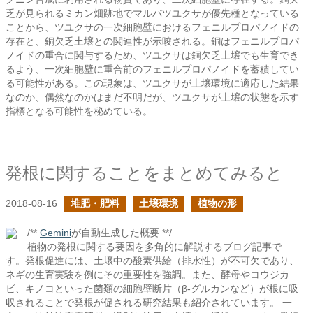
乏が見られるミカン畑跡地でマルバツユクサが優先種となっている
ことから、ツユクサの一次細胞壁におけるフェニルプロパノイドの
存在と、銅欠乏土壌との関連性が示唆される。銅はフェニルプロパ
ノイドの重合に関与するため、ツユクサは銅欠乏土壌でも生育でき
るよう、一次細胞壁に重合前のフェニルプロパノイドを蓄積してい
る可能性がある。この現象は、ツユクサが土壌環境に適応した結果
なのか、偶然なのかはまだ不明だが、ツユクサが土壌の状態を示す
指標となる可能性を秘めている。
発根に関することをまとめてみると
2018-08-16
堆肥・肥料
土壌環境
植物の形
/**
Gemini
が自動生成した概要 **/
植物の発根に関する要因を多角的に解説するブログ記事で
す。発根促進には、土壌中の酸素供給（排水性）が不可欠であり、
ネギの生育実験を例にその重要性を強調。また、酵母やコウジカ
ビ、キノコといった菌類の細胞壁断片（β-グルカンなど）が根に吸
収されることで発根が促される研究結果も紹介されています。 一