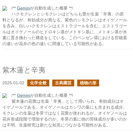
/**
Gemini
が自動生成した概要 **/
ハクモクレンとシモクレンはどちらも蕾が生薬「辛夷」の原
料となるが、有効成分が異なる。紫色のシモクレンはオイゲノール
を含み、白いハクモクレンはエストラゴールを含む。エストラゴー
ルはオイゲノールのヒドロキシ基がメトキシ基に、メトキシ基が水
素に置き換わった構造をしている。このベンゼン環における官能基
の違いが花弁の色の違いに関連している可能性がある。
紫木蓮と辛夷
2025-01-02
化学全般
古典園芸
植物の形
/**
Gemini
が自動生成した概要 **/
紫木蓮の花蕾は生薬「辛夷」として用いられ、有効成分はオ
イゲノールである。オイゲノールはカシワの葉にも含まれる成分。
モクレンの生薬は冬芽ではなく花蕾が使われるが、オイゲノールは
花弁形成段階で増加するのか、冬芽の葉に他の苦味成分が多いのか
は不明。生薬研究は新たな知見につながる可能性がある。