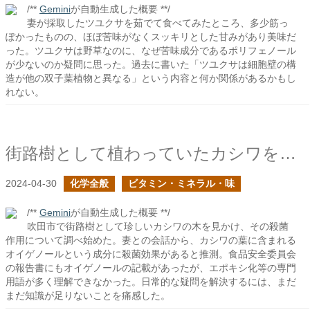
/**
Gemini
が自動生成した概要 **/
妻が採取したツユクサを茹でて食べてみたところ、多少筋っ
ぽかったものの、ほぼ苦味がなくスッキリとした甘みがあり美味だ
った。ツユクサは野草なのに、なぜ苦味成分であるポリフェノール
が少ないのか疑問に思った。過去に書いた「ツユクサは細胞壁の構
造が他の双子葉植物と異なる」という内容と何か関係があるかもし
れない。
街路樹として植わっていたカシワを見かけた
2024-04-30
化学全般
ビタミン・ミネラル・味
/**
Gemini
が自動生成した概要 **/
吹田市で街路樹として珍しいカシワの木を見かけ、その殺菌
作用について調べ始めた。妻との会話から、カシワの葉に含まれる
オイゲノールという成分に殺菌効果があると推測。食品安全委員会
の報告書にもオイゲノールの記載があったが、エポキシ化等の専門
用語が多く理解できなかった。日常的な疑問を解決するには、まだ
まだ知識が足りないことを痛感した。