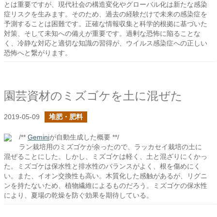
とは重要ですが、現代社会の構造変化やグローバル化は新たな感染
症リスクを生みます。そのため、過去の経験だけで未来の感染症を
予測することは困難です。正確な情報収集と科学的根拠に基づいた
対策、そして未知への備えが重要です。過剰な恐怖に陥ることな
く、冷静な対応と適切な知識の習得が、ウイルス感染症への正しい
恐怖へと繋がります。
園芸資材のミズゴケを土に混ぜた
2019-05-09
堆肥・肥料
/**
Gemini
が自動生成した概要 **/
ラン栽培用のミズゴケが余ったので、ラッカセイ栽培の土に
混ぜることにした。しかし、ミズゴケは軽く、土と混ざりにくかっ
た。ミズゴケは保水性と排水性のバランスがよく、根を傷めにく
い。また、イオン交換性も高い。木質化した感触があるが、リグニ
ンを持たないため、植物繊維によるものだろう。ミズゴケの保水性
により、夏場の乾燥を防ぐ効果を期待している。