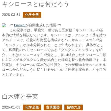
キシロースとは何だろう
2026-03-31
化学全般
/**
Gemini
が自動生成した概要 **/
この記事では、単糖の一種である五炭糖「キシロース」の基
本的な情報を解説しています。キシロースは、アルデヒド基を持つ
アルドースで、植物の細胞壁を構成するヘミセルロースの主成分
「キシラン」が加水分解されることで生成されます。 具体例とし
て、広葉樹のヘミセルロースである「グルクロノキシラン」を紹
介。これはキシロースを主成分とし、β1-4結合したキシロース主鎖
に4-O-メチルグルクロン酸が結合した構造を持つ化合物群です。本
記事は、キシロースの基本的な性質と、それが植物由来のヘミセル
ロースからどのように得られるかについて理解を深めることを目的
としています。
白木蓮と辛夷
2025-01-03
化学全般
古典園芸
植物の形