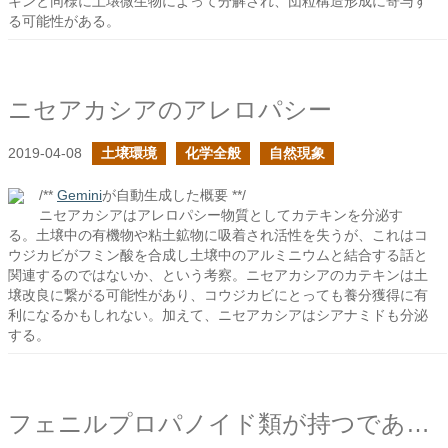
キンと同様に土壌微生物によって分解され、団粒構造形成に寄与す
る可能性がある。
ニセアカシアのアレロパシー
2019-04-08
土壌環境
化学全般
自然現象
/**
Gemini
が自動生成した概要 **/
ニセアカシアはアレロパシー物質としてカテキンを分泌す
る。土壌中の有機物や粘土鉱物に吸着され活性を失うが、これはコ
ウジカビがフミン酸を合成し土壌中のアルミニウムと結合する話と
関連するのではないか、という考察。ニセアカシアのカテキンは土
壌改良に繋がる可能性があり、コウジカビにとっても養分獲得に有
利になるかもしれない。加えて、ニセアカシアはシアナミドも分泌
する。
フェニルプロパノイド類が持つであろうもう一つの健康効果