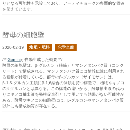
りとなる可能性も示唆しており、アーティチョークの多面的な価値
を伝えています。
酵母の細胞壁
2020-02-19
堆肥・肥料
化学全般
/**
Gemini
が自動生成した概要 **/
酵母の細胞壁は、β-グルカン（鉄筋）とマンノタンパク質（コンク
リート）で構成される。マンノタンパク質には情報伝達に利用され
る糖鎖が付着している。酵母のβ-グルカン（ザイモサン）は、
β-1,3-グルカン主鎖にβ-1,6結合の側鎖を持つ構造で、植物やキノコ
のβ-グルカンとは異なる。この構造の違いから、酵母抽出液の代わ
りにキノコ抽出液を発根促進剤として用いても効果がない可能性が
ある。酵母やキノコの細胞壁には、β-グルカンやマンノタンパク質
以外にも構成物質が存在する。