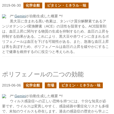
2019-06-30
化学全般
ビタミン・ミネラル・味
/**
Gemini
が自動生成した概要 **/
黒大豆に含まれる黒い色素は、タンパク質分解酵素であるア
ンジオテンシンI変換酵素（ACE）の活性を阻害する。ACE阻害剤
は、血圧上昇に関与する物質の生成を抑制するため、血圧の上昇を
抑制する効果がある。これにより、黒大豆や赤ワインに含まれるポ
リフェノールは血圧を下げる可能性がある。また、急激な血圧上昇
は害を及ぼすため、ポリフェノールは血圧の上昇を緩やかにするこ
とで健康を維持するのに役立つと考えられる。
ポリフェノールの二つの効能
2019-06-06
化学全般
市場
ビタミン・ミネラル・味
/**
Gemini
が自動生成した概要 **/
ウィルス感染症への正しい恐怖を持つには、十分な知見が必
要です。ウイルスは変異しやすく、感染経路や重症化リスクも多様
で、未知のウイルスも存在します。過去の感染症の歴史から学ぶこ