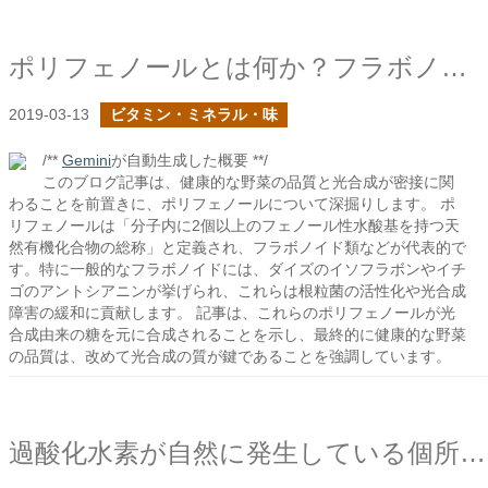
ポリフェノールとは何か？フラボノイド類
2019-03-13
ビタミン・ミネラル・味
/**
Gemini
が自動生成した概要 **/
このブログ記事は、健康的な野菜の品質と光合成が密接に関
わることを前置きに、ポリフェノールについて深掘りします。 ポ
リフェノールは「分子内に2個以上のフェノール性水酸基を持つ天
然有機化合物の総称」と定義され、フラボノイド類などが代表的で
す。特に一般的なフラボノイドには、ダイズのイソフラボンやイチ
ゴのアントシアニンが挙げられ、これらは根粒菌の活性化や光合成
障害の緩和に貢献します。 記事は、これらのポリフェノールが光
合成由来の糖を元に合成されることを示し、最終的に健康的な野菜
の品質は、改めて光合成の質が鍵であることを強調しています。
過酸化水素が自然に発生している個所はどこだろう？