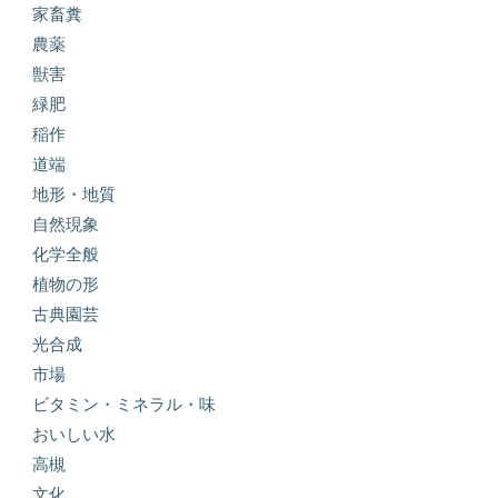
家畜糞
農薬
獣害
緑肥
稲作
道端
地形・地質
自然現象
化学全般
植物の形
古典園芸
光合成
市場
ビタミン・ミネラル・味
おいしい水
高槻
文化