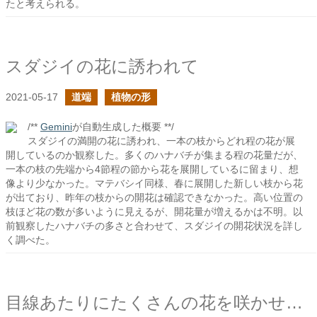
たと考えられる。
スダジイの花に誘われて
2021-05-17
道端
植物の形
/**
Gemini
が自動生成した概要 **/
スダジイの満開の花に誘われ、一本の枝からどれ程の花が展
開しているのか観察した。多くのハナバチが集まる程の花量だが、
一本の枝の先端から4節程の節から花を展開しているに留まり、想
像より少なかった。マテバシイ同様、春に展開した新しい枝から花
が出ており、昨年の枝からの開花は確認できなかった。高い位置の
枝ほど花の数が多いように見えるが、開花量が増えるかは不明。以
前観察したハナバチの多さと合わせて、スダジイの開花状況を詳し
く調べた。
目線あたりにたくさんの花を咲かせる低木の名は何だ？