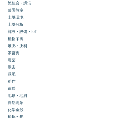
勉強会・講演
菜園教室
土壌環境
土壌分析
施設・設備・IoT
植物栄養
堆肥・肥料
家畜糞
農薬
獣害
緑肥
稲作
道端
地形・地質
自然現象
化学全般
植物の形