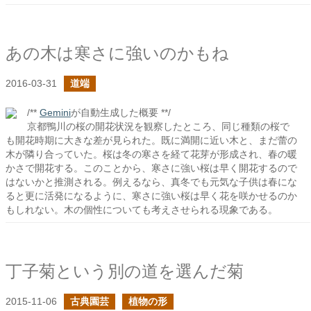
あの木は寒さに強いのかもね
2016-03-31
道端
/**
Gemini
が自動生成した概要 **/
京都鴨川の桜の開花状況を観察したところ、同じ種類の桜で
も開花時期に大きな差が見られた。既に満開に近い木と、まだ蕾の
木が隣り合っていた。桜は冬の寒さを経て花芽が形成され、春の暖
かさで開花する。このことから、寒さに強い桜は早く開花するので
はないかと推測される。例えるなら、真冬でも元気な子供は春にな
ると更に活発になるように、寒さに強い桜は早く花を咲かせるのか
もしれない。木の個性についても考えさせられる現象である。
丁子菊という別の道を選んだ菊
2015-11-06
古典園芸
植物の形