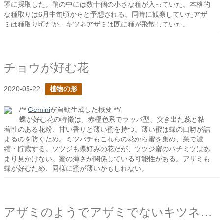
寧に採取した。鞘の中には数十個の小さな種が入っていた。本格的
な種取りは6月中旬頃からと予想される。同時に観察していたアザ
ミは種取り頃だが、キツネアザミは既に種が飛散していた。
チョウが好む花
2020-05-22
植物の形
/**
Gemini
が自動生成した概要 **/
蝶が好む花の特徴は、赤橙色系でラッパ型、突き出た蕊と粘
着性のある花粉、甘い香りと薄い蜜を持つ。薄い蜜は蝶の口吻が詰
まるのを防ぐため。ミツバチもこれらの花から蜜を集め、巣で濃
縮・貯蔵する。ツツジも蝶好みの花だが、ツツジ蜜のハチミツはあ
まり見かけない。蜜の薄さが関係している可能性がある。アザミも
蝶が好むため、同様に蜜が薄いかもしれない。
アザミのようでアザミでないキツネアザミ