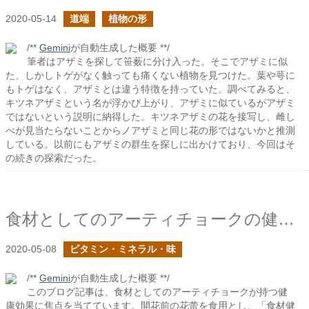
2020-05-14
道端
植物の形
/**
Gemini
が自動生成した概要 **/
筆者はアザミを探して笹薮に分け入った。そこでアザミに似
た、しかしトゲがなく触っても痛くない植物を見つけた。葉や萼に
もトゲはなく、アザミとは違う特徴を持っていた。調べてみると、
キツネアザミという名が浮かび上がり、アザミに似ているがアザミ
ではないという説明に納得した。キツネアザミの花を接写し、雌し
べが見当たらないことからノアザミと同じ花の形ではないかと推測
している。以前にもアザミの群生を探しに出かけており、今回はそ
の続きの探索だった。
食材としてのアーティチョークの健康効果に迫る
2020-05-08
ビタミン・ミネラル・味
/**
Gemini
が自動生成した概要 **/
このブログ記事は、食材としてのアーティチョークが持つ健
康効果に焦点を当てています。開花前の花蕾を食用とし、「食材健