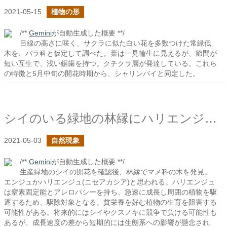
2021-05-15
植物の形
/**
Gemini
が自動生成した概要 **/
目線の高さに咲く、サクラに似た白い花を多数つけた常緑低
木を、バラ科と仮定して調べた。葉は一見輪生に見えるが、節間が
短い互生で、浅い鋸歯を持つ。クチクラ層が発達している。これら
の特徴と5月中旬の開花時期から、シャリンバイと同定した。
シイのいる緑地の林縁にハリエンジュ？
2021-05-03
自然現象
/**
Gemini
が自動生成した概要 **/
生産緑地のシイの開花を確認後、林縁でマメ科の木を発見。
エンジュかハリエンジュ(ニセアカシア)と思われる。ハリエンジュ
は窒素固定能とアレロパシーを持ち、急速に成長し周囲の植物を駆
逐するため、駆除対象となる。貧栄養を好む植物の生育を阻害する
可能性がある。将来的にはシイやクスノキに競争で負ける可能性も
あるが、成長速度の差から短期的には生態系への影響が懸念され