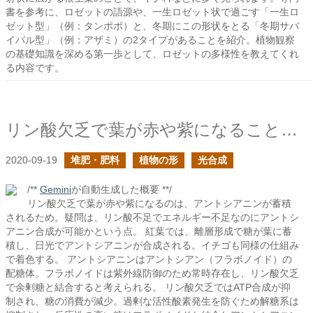
書を参考に、ロゼットの語源や、一生ロゼット状で過ごす「一生ロ
ゼット型」（例：タンポポ）と、冬期にこの形状をとる「冬期サバ
イバル型」（例：アザミ）の2タイプがあることを紹介。植物観察
の基礎知識を深める第一歩として、ロゼットの多様性を教えてくれ
る内容です。
リン酸欠乏で葉が赤や紫になることを考えてみる
2020-09-19
堆肥・肥料
植物の形
光合成
/**
Gemini
が自動生成した概要 **/
リン酸欠乏で葉が赤や紫になるのは、アントシアニンが蓄積
されるため。疑問は、リン酸不足でエネルギー不足なのにアントシ
アニン合成が可能かという点。 紅葉では、離層形成で糖が葉に蓄
積し、日光でアントシアニンが合成される。イチゴも同様の仕組み
で着色する。 アントシアニンはアントシアン（フラボノイド）の
配糖体。フラボノイドは紫外線防御のため常時存在し、リン酸欠乏
で余剰糖と結合すると考えられる。 リン酸欠乏ではATP合成が抑
制され、糖の消費が減少。過剰な活性酸素発生を防ぐため解糖系は