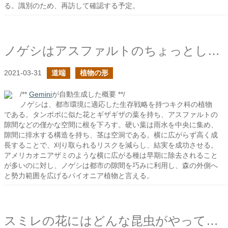
る。識別のため、再訪して確認する予定。
ノゲシはアスファルトのちょっとした隙間を狙う
2021-03-31
道端
植物の形
/**
Gemini
が自動生成した概要 **/
ノゲシは、都市環境に適応した生存戦略を持つキク科の植物
である。タンポポに似た花とギザギザの葉を持ち、アスファルトの
隙間などの僅かな空間に根を下ろす。硬い葉は雨水を中央に集め、
隙間に排水する構造を持ち、茎は空洞である。横に広がらず高く成
長することで、刈り取られるリスクを減らし、結実を成功させる。
アメリカオニアザミのような横に広がる種は早期に除去されること
が多いのに対し、ノゲシは都市の隙間を巧みに利用し、森の外側へ
と勢力範囲を広げるパイオニア植物と言える。
スミレの花にはどんな昆虫がやってくるのだろう？