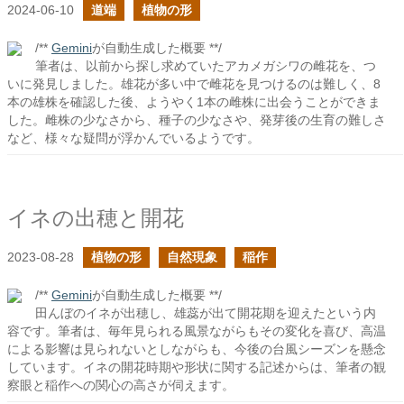
2024-06-10
道端
植物の形
/**
Gemini
が自動生成した概要 **/
筆者は、以前から探し求めていたアカメガシワの雌花を、つ
いに発見しました。雄花が多い中で雌花を見つけるのは難しく、8
本の雄株を確認した後、ようやく1本の雌株に出会うことができま
した。雌株の少なさから、種子の少なさや、発芽後の生育の難しさ
など、様々な疑問が浮かんでいるようです。
イネの出穂と開花
2023-08-28
植物の形
自然現象
稲作
/**
Gemini
が自動生成した概要 **/
田んぼのイネが出穂し、雄蕊が出て開花期を迎えたという内
容です。筆者は、毎年見られる風景ながらもその変化を喜び、高温
による影響は見られないとしながらも、今後の台風シーズンを懸念
しています。イネの開花時期や形状に関する記述からは、筆者の観
察眼と稲作への関心の高さが伺えます。