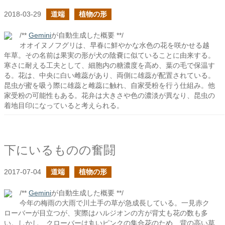
2018-03-29
道端
植物の形
/**
Gemini
が自動生成した概要 **/
オオイヌノフグリは、早春に鮮やかな水色の花を咲かせる越
年草。その名前は果実の形が犬の陰嚢に似ていることに由来する。
寒さに耐える工夫として、細胞内の糖濃度を高め、葉の毛で保温す
る。花は、中央に白い雌蕊があり、両側に雄蕊が配置されている。
昆虫が蜜を吸う際に雄蕊と雌蕊に触れ、自家受粉を行う仕組み。他
家受粉の可能性もある。花弁は大きさや色の濃淡が異なり、昆虫の
着地目印になっていると考えられる。
下にいるものの奮闘
2017-07-04
道端
植物の形
/**
Gemini
が自動生成した概要 **/
今年の梅雨の大雨で川土手の草が急成長している。一見赤ク
ローバーが目立つが、実際はハルジオンの方が背丈も花の数も多
い。しかし、クローバーは丸いピンクの集合花のため、背の高い草