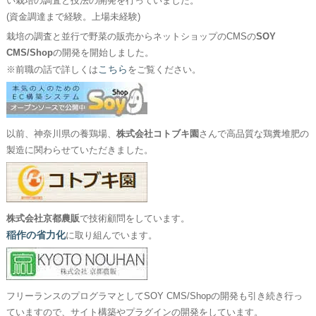
い栽培の調査と技法の開発を行っていました。
(資金調達まで経験。上場未経験)
栽培の調査と並行で野菜の販売からネットショップのCMSの
SOY
CMS/Shop
の開発を開始しました。
こちら
※前職の話で詳しくは
をご覧ください。
以前、神奈川県の養鶏場、
株式会社コトブキ園
さんで高品質な鶏糞堆肥の
製造に関わらせていただきました。
株式会社京都農販
で技術顧問をしています。
稲作の省力化
に取り組んでいます。
フリーランスのプログラマとしてSOY CMS/Shopの開発も引き続き行っ
ていますので、サイト構築やプラグインの開発をしています。