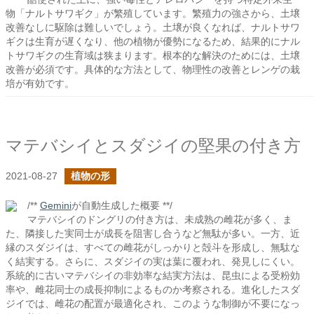
物「ナルトサワギク」が繁殖しています。繁殖力の強さから、土壌
改善なしに駆除は難しいでしょう。土壌が良くなれば、ナルトサワ
ギクは生育が遅くなり、他の植物が優勢になるため、結果的にナル
トサワギクの生育域は狭まります。根本的な解決のためには、土壌
改善が必須です。具体的な方法として、物理性の改善とレンゲの栽
培が有効です。
マテバシイとスダジイの堅果の付き方
2021-08-27
植物の形
/**
Gemini
が自動生成した概要 **/
マテバシイのドングリの付き方は、未成熟の雌花が多く、ま
た、隣接した実同士が成長を阻害し合うなど無駄が多い。一方、近
縁のスダジイは、すべての雌花がしっかりと殻斗を形成し、無駄な
く結実する。さらに、スダジイの実は葉に覆われ、発見しにくい。
系統的に古いマテバシイの非効率な結実方法は、昆虫による受粉効
率や、雌花同士の成長抑制によるものか考察される。進化したスダ
ジイでは、雌花の配置が最適化され、このような制御が不要になっ