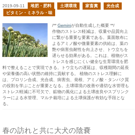
2019-09-11
堆肥・肥料
土壌環境
家畜糞
光合成
ビタミン・ミネラル・味
/**
Gemini
が自動生成した概要 **/
作物のストレス軽減は、収量や品質向上
に繋がる重要な要素である。葉面散布に
よるアミノ酸や微量要素の供給は、葉の
艶や病害虫耐性を向上させ、トウ立ちを
遅らせる効果がある。これは、植物がス
トレスを感じにくい健全な生育環境を肥
料で整えることで実現できる。トウ立ちの遅延は、収穫期間の延長
や栄養価の高い状態の維持に貢献する。 植物のストレス理解に
は、プロリン合成、光合成、病害虫、発根、アミノ酸・タンパク質
の役割を学ぶことが重要となる。土壌環境の改善や適切な水管理も
ストレス軽減に不可欠で、鉱物の風化による土壌改良やスプリンク
ラーによる水管理、マルチ栽培による土壌保護が有効な手段とな
る。
春の訪れと共に大犬の陰嚢