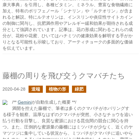
康大事典」を引用し、各種ビタミン、ミネラル、豊富な食物繊維に
加え、特有のポリフェノール「シナリン」や「ルテオリン」が含ま
れると解説。特にルテオリンは、インスリンや炎症性サイトカイン
の制御に関与し、抗肥満作用やアレルギー緩和効果が期待される成
分として強調されています。記事は、花の形成に関わるこれらの成
分が、花粉や花蜜、ひいてはハチミツの健康効果を解明する手がか
りとなる可能性も示唆しており、アーティチョークの多面的な価値
を伝えています。
藤棚の周りを飛び交うクマバチたち
2020-04-28
道端
植物の形
緑肥
/**
Gemini
が自動生成した概要 **/
満開を控えた藤棚で、筆者は多くのクマバチがホバリングす
る様子を観察。温厚なはずのクマバチが突然、小さなチョウを追い
払う行動を目撃し、良質な蜜源における昆虫間の競合に関心を持
つ。また、圧倒的な蜜源量の藤棚にはミツバチが少なく、近くのヤ
マツツジに集中している状況から、ミツバチがクマバチに追いやら