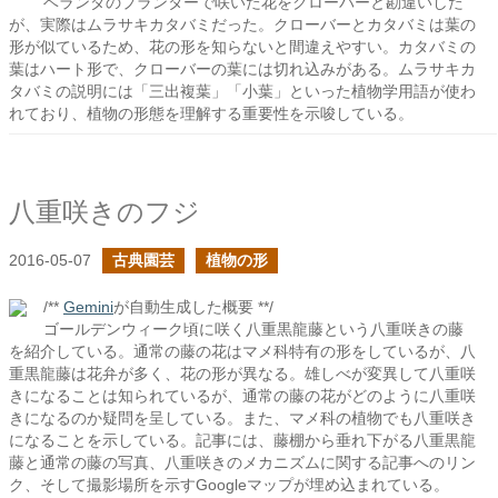
ベランダのプランターで咲いた花をクローバーと勘違いした
が、実際はムラサキカタバミだった。クローバーとカタバミは葉の
形が似ているため、花の形を知らないと間違えやすい。カタバミの
葉はハート形で、クローバーの葉には切れ込みがある。ムラサキカ
タバミの説明には「三出複葉」「小葉」といった植物学用語が使わ
れており、植物の形態を理解する重要性を示唆している。
八重咲きのフジ
2016-05-07
古典園芸
植物の形
/**
Gemini
が自動生成した概要 **/
ゴールデンウィーク頃に咲く八重黒龍藤という八重咲きの藤
を紹介している。通常の藤の花はマメ科特有の形をしているが、八
重黒龍藤は花弁が多く、花の形が異なる。雄しべが変異して八重咲
きになることは知られているが、通常の藤の花がどのように八重咲
きになるのか疑問を呈している。また、マメ科の植物でも八重咲き
になることを示している。記事には、藤棚から垂れ下がる八重黒龍
藤と通常の藤の写真、八重咲きのメカニズムに関する記事へのリン
ク、そして撮影場所を示すGoogleマップが埋め込まれている。