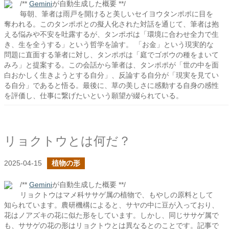
/**
Gemini
が自動生成した概要 **/
毎朝、筆者は雨戸を開けると美しいセイヨウタンポポに目を
奪われる。このタンポポとの擬人化された対話を通じて、筆者は抱
える悩みや不安を吐露するが、タンポポは「環境に合わせ全力で生
き、生を全うする」という哲学を諭す。 「お金」という現実的な
問題に直面する筆者に対し、タンポポは「庭でゴボウの種をまいて
みろ」と提案する。この会話から筆者は、タンポポが「世の中を面
白おかしく生きようとする自分」、反論する自分が「現実を見てい
る自分」であると悟る。最後に、草の美しさに感動する自身の感性
を評価し、仕事に繋げたいという願望が綴られている。
リョクトウとは何だ？
2025-04-15
植物の形
/**
Gemini
が自動生成した概要 **/
リョクトウはマメ科ササゲ属の植物で、もやしの原料として
知られています。農研機構によると、サヤの中に豆が入っており、
花はノアズキの花に似た形をしています。しかし、同じササゲ属で
も、ササゲの花の形はリョクトウとは異なるとのことです。記事で