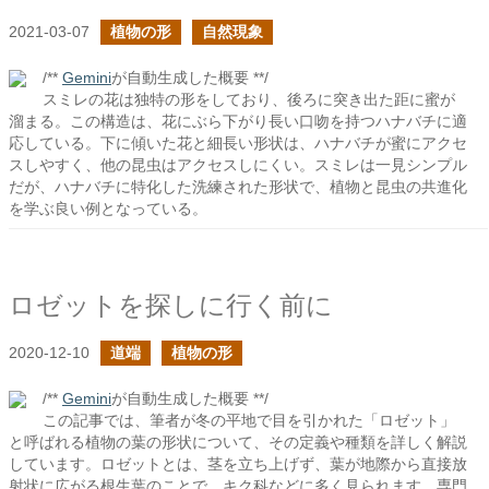
2021-03-07
植物の形
自然現象
/**
Gemini
が自動生成した概要 **/
スミレの花は独特の形をしており、後ろに突き出た距に蜜が
溜まる。この構造は、花にぶら下がり長い口吻を持つハナバチに適
応している。下に傾いた花と細長い形状は、ハナバチが蜜にアクセ
スしやすく、他の昆虫はアクセスしにくい。スミレは一見シンプル
だが、ハナバチに特化した洗練された形状で、植物と昆虫の共進化
を学ぶ良い例となっている。
ロゼットを探しに行く前に
2020-12-10
道端
植物の形
/**
Gemini
が自動生成した概要 **/
この記事では、筆者が冬の平地で目を引かれた「ロゼット」
と呼ばれる植物の葉の形状について、その定義や種類を詳しく解説
しています。ロゼットとは、茎を立ち上げず、葉が地際から直接放
射状に広がる根生葉のことで、キク科などに多く見られます。専門