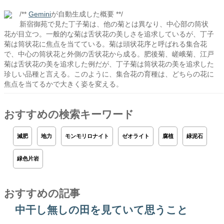
/**
Gemini
が自動生成した概要 **/
新宿御苑で見た丁子菊は、他の菊とは異なり、中心部の筒状
花が目立つ。一般的な菊は舌状花の美しさを追求しているが、丁子
菊は筒状花に焦点を当てている。菊は頭状花序と呼ばれる集合花
で、中心の筒状花と外側の舌状花から成る。肥後菊、嵯峨菊、江戸
菊は舌状花の美を追求した例だが、丁子菊は筒状花の美を追求した
珍しい品種と言える。このように、集合花の育種は、どちらの花に
焦点を当てるかで大きく姿を変える。
おすすめの検索キーワード
減肥
地力
モンモリロナイト
ゼオライト
腐植
緑泥石
緑色片岩
おすすめの記事
中干し無しの田を見ていて思うこと