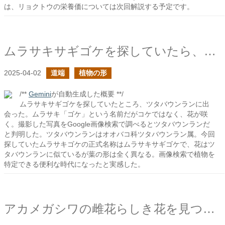
は、リョクトウの栄養価については次回解説する予定です。
ムラサキサギゴケを探していたら、ツタバウンランらしき草に出会った
2025-04-02
道端
植物の形
/**
Gemini
が自動生成した概要 **/
ムラサキサギゴケを探していたところ、ツタバウンランに出
会った。ムラサキ「ゴケ」という名前だがコケではなく、花が咲
く。撮影した写真をGoogle画像検索で調べるとツタバウンランだ
と判明した。ツタバウンランはオオバコ科ツタバウンラン属。今回
探していたムラサキゴケの正式名称はムラサキサギゴケで、花はツ
タバウンランに似ているが葉の形は全く異なる。画像検索で植物を
特定できる便利な時代になったと実感した。
アカメガシワの雌花らしき花を見つけた