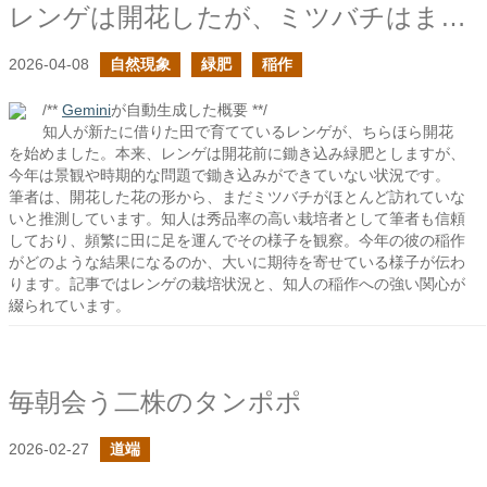
レンゲは開花したが、ミツバチはまだあまりやってきていないらしい
2026-04-08
自然現象
緑肥
稲作
/**
Gemini
が自動生成した概要 **/
知人が新たに借りた田で育てているレンゲが、ちらほら開花
を始めました。本来、レンゲは開花前に鋤き込み緑肥としますが、
今年は景観や時期的な問題で鋤き込みができていない状況です。
筆者は、開花した花の形から、まだミツバチがほとんど訪れていな
いと推測しています。知人は秀品率の高い栽培者として筆者も信頼
しており、頻繁に田に足を運んでその様子を観察。今年の彼の稲作
がどのような結果になるのか、大いに期待を寄せている様子が伝わ
ります。記事ではレンゲの栽培状況と、知人の稲作への強い関心が
綴られています。
毎朝会う二株のタンポポ
2026-02-27
道端