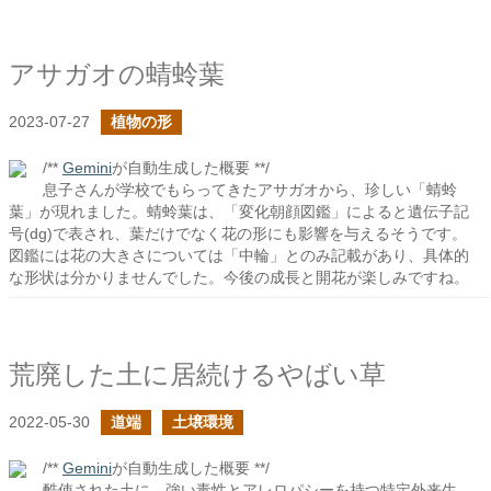
アサガオの蜻蛉葉
2023-07-27
植物の形
/**
Gemini
が自動生成した概要 **/
息子さんが学校でもらってきたアサガオから、珍しい「蜻蛉
葉」が現れました。蜻蛉葉は、「変化朝顔図鑑」によると遺伝子記
号(dg)で表され、葉だけでなく花の形にも影響を与えるそうです。
図鑑には花の大きさについては「中輪」とのみ記載があり、具体的
な形状は分かりませんでした。今後の成長と開花が楽しみですね。
荒廃した土に居続けるやばい草
2022-05-30
道端
土壌環境
/**
Gemini
が自動生成した概要 **/
酷使された土に、強い毒性とアレロパシーを持つ特定外来生