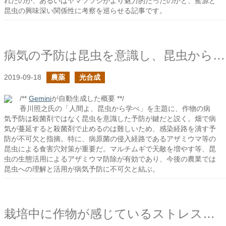
れたのか、あるいはヤマツツジがより魅力的だったのかと、蜜源と
昆虫の興味深い関係性に考察を巡らせる記事です。
病気の予防は昆虫を意識し、昆虫から学べ
2019-09-18
農薬
光合成
/**
Gemini
が自動生成した概要 **/
香川照之氏の「人間よ、昆虫から学べ」を主題に、作物の病
気予防は殺菌剤ではなく昆虫を意識した予防が鍵だと説く。畑で病
気が蔓延すると殺菌剤で止めるのは難しいため、感染経路を潰す予
防が不可欠と指摘。特に、病原菌の侵入経路であるアザミウマ等の
昆虫による食害穴対策が重要だ。マルチムギで天敵を増やす等、昆
虫の生態活用によるアザミウマ防除が有効であり、今後の農業では
昆虫への理解と活用が病気予防に不可欠と結ぶ。
栽培中に作物が感じているストレスとは何だろう？