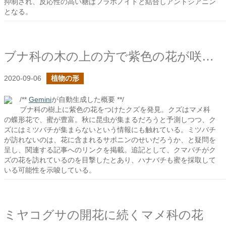
抑制され、反応性の高い糖はフラボノイドと結合しアントシアニン
となる。
ブナ科の木の上の方で紫色の花が咲いている
2020-09-06
植物の形
/**
Gemini
が自動生成した概要 **/
ブナ科の樹上に紫色の花をつけたクズを発見。クズはマメ科
の蝶形花で、蜜が豊富。秋に昆虫が集まるだろうと予測しつつ、ク
ズにはミツバチが集まらないという情報にも触れている。ミツバチ
が訪れないのは、花に含まれるサポニンのせいだろうか、と疑問を
呈し、関連する記事へのリンクを掲載。追記として、クマバチがク
ズの花を訪れているのを目撃したとあり、ハナバチも蜜を採取して
いる可能性を示唆している。
ミヤコグサの開花に続くマメ科の花