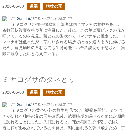
2020-06-09
道端
植物の形
/**
Gemini
が自動生成した概要 **/
ミヤコグサの種子採取後、筆者は同じマメ科の植物を探し、
奇数羽状複葉を持つ草に注目した。後に、この草に薄ピンクの花が
咲いているのを発見。葉と花の形状からコマツナギと推定した。コ
マツナギは低木だが、草刈りされる場所では地を這うように伸びる
ため、発見場所の草むらでも生育可能。ハチの訪花が予想され、実
際に観察したいと考えている。
ミヤコグサのタネとり
2020-06-08
道端
植物の形
/**
Gemini
が自動生成した概要 **/
ミヤコグサの黄色い花の群生を見つけ、観察を開始。ミツバ
チが訪れる独特の花の形を確認後、結実時期を調べるために定期的
に訪れることにした。先日訪れると、花は4割ほど開花しており、
既に鞘が形成されているのを発見。鞘に触れると弾け飛ぶため、丁