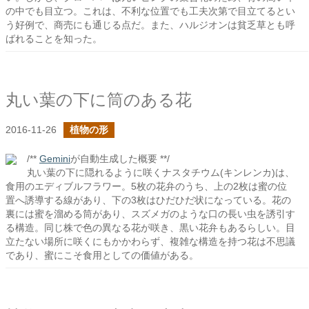
の中でも目立つ。これは、不利な位置でも工夫次第で目立てるとい
う好例で、商売にも通じる点だ。また、ハルジオンは貧乏草とも呼
ばれることを知った。
丸い葉の下に筒のある花
2016-11-26
植物の形
/**
Gemini
が自動生成した概要 **/
丸い葉の下に隠れるように咲くナスタチウム(キンレンカ)は、
食用のエディブルフラワー。5枚の花弁のうち、上の2枚は蜜の位
置へ誘導する線があり、下の3枚はひだひだ状になっている。花の
裏には蜜を溜める筒があり、スズメガのような口の長い虫を誘引す
る構造。同じ株で色の異なる花が咲き、黒い花弁もあるらしい。目
立たない場所に咲くにもかかわらず、複雑な構造を持つ花は不思議
であり、蜜にこそ食用としての価値がある。