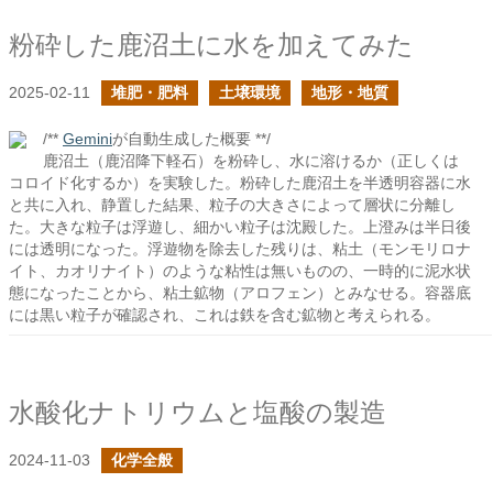
粉砕した鹿沼土に水を加えてみた
2025-02-11
堆肥・肥料
土壌環境
地形・地質
/**
Gemini
が自動生成した概要 **/
鹿沼土（鹿沼降下軽石）を粉砕し、水に溶けるか（正しくは
コロイド化するか）を実験した。粉砕した鹿沼土を半透明容器に水
と共に入れ、静置した結果、粒子の大きさによって層状に分離し
た。大きな粒子は浮遊し、細かい粒子は沈殿した。上澄みは半日後
には透明になった。浮遊物を除去した残りは、粘土（モンモリロナ
イト、カオリナイト）のような粘性は無いものの、一時的に泥水状
態になったことから、粘土鉱物（アロフェン）とみなせる。容器底
には黒い粒子が確認され、これは鉄を含む鉱物と考えられる。
水酸化ナトリウムと塩酸の製造
2024-11-03
化学全般