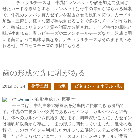
ナチュラルチーズは、牛乳にレンネットや酸を加えて凝固さ
せたカードを原料とする。レンネットは仔牛の胃から得られる酵素
で、牛乳のタンパク質カゼインを凝固させる役割を持つ。カードを
加熱・圧搾し、様々な菌で熟成させることで多様なチーズが作られ
る。熟成によりタンパク質や脂質が分解され、チーズ特有の風味と
味が生まれる。青カビチーズやエメンタールチーズなど、熟成に用
いる菌によって風味は異なる。ナチュラルチーズはそのまま食べら
れる他、プロセスチーズの原料にもなる。
歯の形成の先に乳がある
2019-05-24
化学全般
市場
ビタミン・ミネラル・味
/**
Gemini
が自動生成した概要 **/
チーズは、牛乳由来の栄養素を効率的に摂取できる食品で
す。牛乳の主要タンパク質であるカゼインは、カルシウムと結合
し、体へのカルシウム供給を助けます。興味深いことに、カゼイン
は哺乳類以前から存在し、歯の形成に関わっていました。進化の過
程で、このカゼインを利用したカルシウム供給システムが乳へと発
展したと考えられています。チーズはカゼインやミネラルが豊富