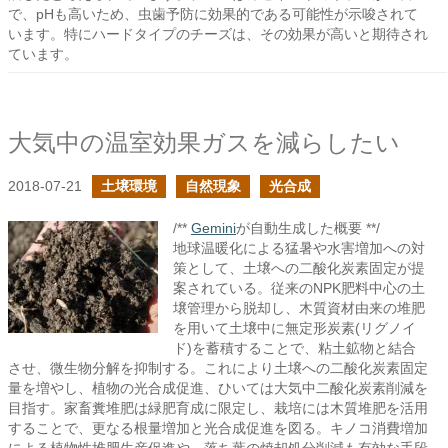
で、pHも高いため、虫歯予防に効果的である可能性が示唆されて
います。特にハードタイプのチーズは、その効果が高いと期待され
ています。
大気中の温室効果ガスを減らしたい
2018-07-21
土壌環境
自然現象
光合成
/**
Gemini
が自動生成した概要 **/
地球温暖化による猛暑や水害増加への対
策として、土壌への二酸化炭素固定が提
案されている。従来のNPK肥料中心の土
壌管理から脱却し、木質資材由来の堆肥
を用いて土壌中に無定形炭素(リグノイ
ド)を蓄積することで、粘土鉱物と結合
させ、微生物分解を抑制する。これにより土壌への二酸化炭素固定
量を増やし、植物の光合成促進、ひいては大気中二酸化炭素削減を
目指す。家畜糞堆肥は緑肥育成に限定し、栽培には木質堆肥を活用
することで、更なる根量増加と光合成促進を図る。キノコ消費増加