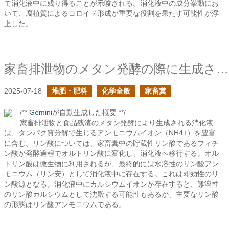
て消化液中に残り得ることが示唆される。消化液中の成分挙動にお
いて、腐植質によるコロイド形成が重要な役割を果たす可能性が浮
上した。
家畜排泄物のメタン発酵の際に生成される消化液に含まれるリン酸は何だ？
2025-07-18
堆肥・肥料
化学全般
家畜糞
/**
Gemini
が自動生成した概要 **/
家畜排泄物と食品残渣のメタン発酵により生成される消化液
は、タンパク質分解で生じるアンモニウムイオン（NH4+）を豊富
に含む。リン酸については、家畜糞中の貯蔵性リン酸であるフィチ
ン酸が発酵過程でオルトリン酸に変化し、消化液へ移行する。オル
トリン酸は微生物に利用されるが、最終的には水溶性のリン酸アン
モニウム（リン安）として消化液中に存在する。これは即効性のリ
ン酸源となる。消化液中にカルシウムイオンが存在すると、難溶性
のリン酸カルシウムとして沈殿する可能性もあるが、主要なリン酸
の形態はリン酸アンモニウムである。