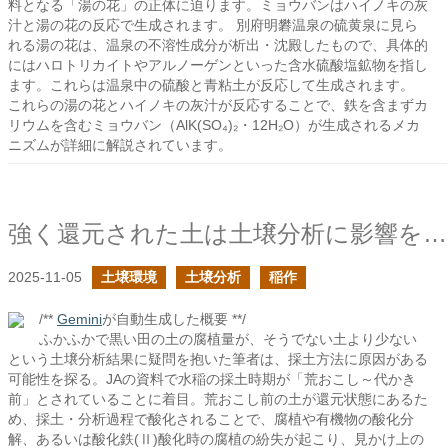
料となる「湯の花」の正体に迫ります。ミョウバンはハイノキの灰
汁と湯の花の反応で生成されます。 別府明礬温泉の硫黄泉に見ら
れる湯の花は、温泉の不溶性成分が析出・沈殿したもので、具体的
にはハロトリカイトやアルノーゲンといった含水硫酸塩鉱物を指し
ます。これらは温泉中の硫酸と青粘土が反応して生成されます。
これらの湯の花とハイノキの灰汁が反応することで、鉄を含まずカ
リウムを含むミョウバン（AlK(SO₄)₂・12H₂O）が生成されるメカ
ニズムが詳細に解説されています。
強く還元された土は土壌分析に影響を与えるか？
2025-11-05
土壌環境
土壌分析
稲作
/**
Gemini
が自動生成した概要 **/
ふかふかで黒い田の土の腐植量が、そうでない土より少ない
という土壌分析結果に疑問を抱いた筆者は、採土方法に原因がある
可能性を探る。JAの資料で水稲の採土時期が「荒おこし～代かき
前」とされていることに着目。荒おこし前の土が還元状態にあるた
め、採土・分析過程で酸化されることで、腐植や有機物の酸化分
解、あるいは酸化鉄(Ⅱ)酸化時の腐植の紛失が起こり、見かけ上の