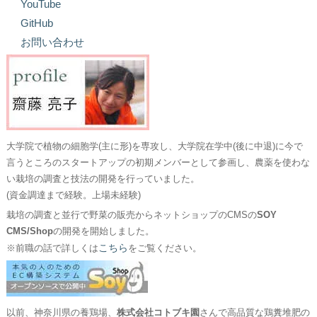
YouTube
GitHub
お問い合わせ
大学院で植物の細胞学(主に形)を専攻し、大学院在学中(後に中退)に今で
言うところのスタートアップの初期メンバーとして参画し、農薬を使わな
い栽培の調査と技法の開発を行っていました。
(資金調達まで経験。上場未経験)
栽培の調査と並行で野菜の販売からネットショップのCMSの
SOY
CMS/Shop
の開発を開始しました。
こちら
※前職の話で詳しくは
をご覧ください。
以前、神奈川県の養鶏場、
株式会社コトブキ園
さんで高品質な鶏糞堆肥の