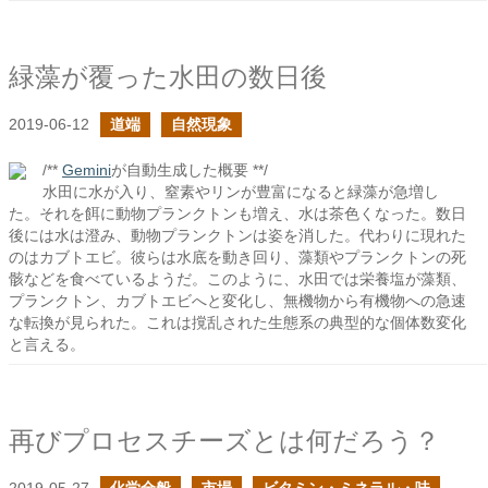
緑藻が覆った水田の数日後
2019-06-12
道端
自然現象
/**
Gemini
が自動生成した概要 **/
水田に水が入り、窒素やリンが豊富になると緑藻が急増し
た。それを餌に動物プランクトンも増え、水は茶色くなった。数日
後には水は澄み、動物プランクトンは姿を消した。代わりに現れた
のはカブトエビ。彼らは水底を動き回り、藻類やプランクトンの死
骸などを食べているようだ。このように、水田では栄養塩が藻類、
プランクトン、カブトエビへと変化し、無機物から有機物への急速
な転換が見られた。これは撹乱された生態系の典型的な個体数変化
と言える。
再びプロセスチーズとは何だろう？