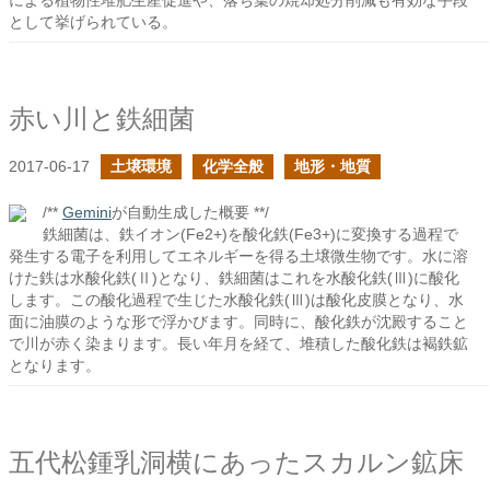
による植物性堆肥生産促進や、落ち葉の焼却処分削減も有効な手段
として挙げられている。
赤い川と鉄細菌
2017-06-17
土壌環境
化学全般
地形・地質
/**
Gemini
が自動生成した概要 **/
鉄細菌は、鉄イオン(Fe2+)を酸化鉄(Fe3+)に変換する過程で
発生する電子を利用してエネルギーを得る土壌微生物です。水に溶
けた鉄は水酸化鉄(Ⅱ)となり、鉄細菌はこれを水酸化鉄(Ⅲ)に酸化
します。この酸化過程で生じた水酸化鉄(Ⅲ)は酸化皮膜となり、水
面に油膜のような形で浮かびます。同時に、酸化鉄が沈殿すること
で川が赤く染まります。長い年月を経て、堆積した酸化鉄は褐鉄鉱
となります。
五代松鍾乳洞横にあったスカルン鉱床