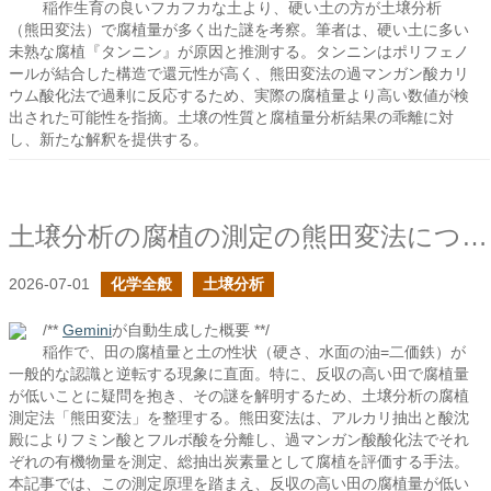
稲作生育の良いフカフカな土より、硬い土の方が土壌分析
（熊田変法）で腐植量が多く出た謎を考察。筆者は、硬い土に多い
未熟な腐植『タンニン』が原因と推測する。タンニンはポリフェノ
ールが結合した構造で還元性が高く、熊田変法の過マンガン酸カリ
ウム酸化法で過剰に反応するため、実際の腐植量より高い数値が検
出された可能性を指摘。土壌の性質と腐植量分析結果の乖離に対
し、新たな解釈を提供する。
土壌分析の腐植の測定の熊田変法について
2026-07-01
化学全般
土壌分析
/**
Gemini
が自動生成した概要 **/
稲作で、田の腐植量と土の性状（硬さ、水面の油=二価鉄）が
一般的な認識と逆転する現象に直面。特に、反収の高い田で腐植量
が低いことに疑問を抱き、その謎を解明するため、土壌分析の腐植
測定法「熊田変法」を整理する。熊田変法は、アルカリ抽出と酸沈
殿によりフミン酸とフルボ酸を分離し、過マンガン酸酸化法でそれ
ぞれの有機物量を測定、総抽出炭素量として腐植を評価する手法。
本記事では、この測定原理を踏まえ、反収の高い田の腐植量が低い