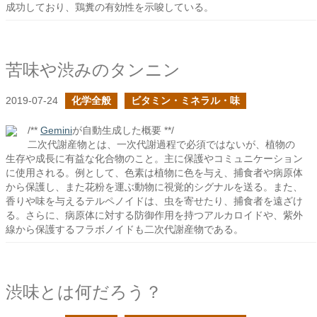
成功しており、鶏糞の有効性を示唆している。
苦味や渋みのタンニン
2019-07-24
化学全般
ビタミン・ミネラル・味
/**
Gemini
が自動生成した概要 **/
二次代謝産物とは、一次代謝過程で必須ではないが、植物の
生存や成長に有益な化合物のこと。主に保護やコミュニケーション
に使用される。例として、色素は植物に色を与え、捕食者や病原体
から保護し、また花粉を運ぶ動物に視覚的シグナルを送る。また、
香りや味を与えるテルペノイドは、虫を寄せたり、捕食者を遠ざけ
る。さらに、病原体に対する防御作用を持つアルカロイドや、紫外
線から保護するフラボノイドも二次代謝産物である。
渋味とは何だろう？