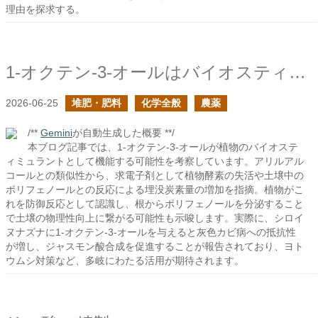
理由を探求する。
1-オクテン-3-オールはバイオスティミュラント？
2026-06-25
堆肥・肥料
化学全般
農薬
/**
Gemini
が自動生成した概要 **/
本ブログ記事では、1-オクテン-3-オールが植物のバイオステ
ィミュラントとして機能する可能性を考察しています。アリルアル
コールとの類似性から、求電子剤として植物酵素の失活や土壌中の
ポリフェノールとの反応による埋没炭素量の増加を指摘。植物がこ
れを防御反応として認識し、根からポリフェノールを分泌すること
で土壌の物理性向上に繋がる可能性も示唆します。実際に、シロイ
ヌナズナに1-オクテン-3-オールを与えると灰色カビ病への抵抗性
が増し、ジャスモン酸合成を促進することが報告されており、ヨト
ウムシ対策など、多岐にわたる活用が期待されます。