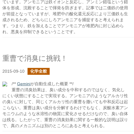
ています。アンモニアは鉄イオンと反応し、アンミン錯塩という錯
体を形成、沈殿することで揮発を防ぎます。記事では二価鉄の使用
が前提となっていますが、堆肥中の酸化還元反応により三価鉄も生
成されるため、どちらにしろアンモニアを捕捉すると考えられま
す。つまり、鉄を加えることでアンモニアが堆肥内に封じ込めら
れ、悪臭を抑制できるということです。
重曹で消臭に挑戦！
2015-09-10
化学全般
/**
Gemini
が自動生成した概要 **/
重曹の消臭効果は、臭い成分を中和するのではなく、気化し
にくい状態にすることで実現する。アンモニアのようなアルカリ性
の臭いに対して、同じくアルカリ性の重曹を撒いても中和反応は起
こらない。重曹は臭い成分を分解するわけでもなく、炭酸水素アン
モニウムのような水溶性の物質に変化させるだけなので、臭い自体
は残る。したがって、重曹の消臭効果に関する一般的な説明は誤り
で、真のメカニズムは別のところにあると考えられる。