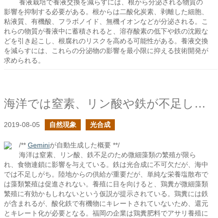
養液栽培で養液交換を減らすには、根から分泌される物質の
影響を抑制する必要がある。根からは二酸化炭素、剥離した細胞、
粘液質、有機酸、フラボノイド、無機イオンなどが分泌される。こ
れらの物質が養液中に蓄積されると、溶存酸素の低下や鉄の沈殿な
どを引き起こし、根腐れのリスクを高める可能性がある。養液交換
を減らすには、これらの分泌物の影響を最小限に抑える技術開発が
求められる。
海洋では窒素、リン酸や鉄が不足しているらしい
2019-08-05
自然現象
光合成
/**
Gemini
が自動生成した概要 **/
海洋は窒素、リン酸、鉄不足のため微細藻類の繁殖が限ら
れ、食物連鎖に影響を与えている。鉄は光合成に不可欠だが、海中
では不足しがち。陸地からの供給が重要だが、単純な栄養塩散布で
は藻類繁殖は促進されない。養殖に目を向けると、鶏糞が微細藻類
繁殖に有効かもしれないという仮説が提示されている。鶏糞には鉄
が含まれるが、酸化鉄で有機物にキレートされていないため、還元
とキレート化が必要となる。福岡の企業は鶏糞肥料でアサリ養殖に