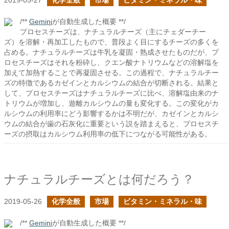
2019-05-27
化学全般
市場
ビタミン・ミネラル・味
/**
Gemini
が自動生成した概要 **/
プロセスチーズは、ナチュラルチーズ（主にチェダーチー
ズ）を溶解・再加工したもので、普段よく目にするチーズの多くを
占める。ナチュラルチーズは牛乳を凝固・熟成させたものだが、プ
ロセスチーズはそれを粉砕し、クエン酸ナトリウムなどの溶解塩を
加えて加熱することで再凝固させる。この過程で、ナチュラルチー
ズの特徴であるカゼインとカルシウムの結合が切断される。結果と
して、プロセスチーズはナチュラルチーズに比べ、溶解塩由来のナ
トリウムが増加し、遊離カルシウムの量も変化する。この変化がカ
ルシウムの利用率にどう影響するかは不明だが、カゼインとカルシ
ウムの結合が歯の石灰化に重要という説を踏まえると、プロセスチ
ーズの摂取はカルシウム利用率の低下につながる可能性がある。
ナチュラルチーズとは何だろう？
2019-05-26
化学全般
市場
ビタミン・ミネラル・味
/**
Gemini
が自動生成した概要 **/