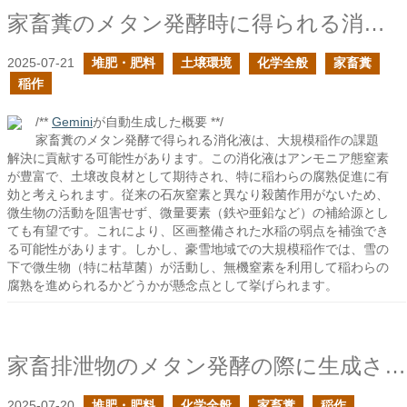
家畜糞のメタン発酵時に得られる消化液は大規模稲作の問題を解決する可能性があるのでは？
2025-07-21
堆肥・肥料
土壌環境
化学全般
家畜糞
稲作
/**
Gemini
が自動生成した概要 **/
家畜糞のメタン発酵で得られる消化液は、大規模稲作の課題
解決に貢献する可能性があります。この消化液はアンモニア態窒素
が豊富で、土壌改良材として期待され、特に稲わらの腐熟促進に有
効と考えられます。従来の石灰窒素と異なり殺菌作用がないため、
微生物の活動を阻害せず、微量要素（鉄や亜鉛など）の補給源とし
ても有望です。これにより、区画整備された水稲の弱点を補強でき
る可能性があります。しかし、豪雪地域での大規模稲作では、雪の
下で微生物（特に枯草菌）が活動し、無機窒素を利用して稲わらの
腐熟を進められるかどうかが懸念点として挙げられます。
家畜排泄物のメタン発酵の際に生成される消化液で沈殿しやすい金属は残るか？の続き
2025-07-20
堆肥・肥料
化学全般
家畜糞
稲作