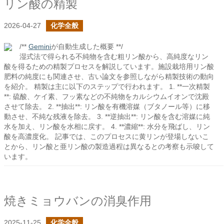
リン酸の精製
2026-04-27
化学全般
/**
Gemini
が自動生成した概要 **/
湿式法で得られる不純物を含む粗リン酸から、高純度なリン
酸を得るための精製プロセスを解説しています。施設栽培用リン酸
肥料の純度にも関連させ、古い論文を参照しながら精製技術の動向
を紹介。 精製は主に以下のステップで行われます。 1. **一次精製
**: 硫酸、ケイ素、フッ素などの不純物をカルシウムイオンで沈殿
させて除去。 2. **抽出**: リン酸を有機溶媒（ブタノール等）に移
動させ、不純な残液を除去。 3. **逆抽出**: リン酸を含む溶媒に純
水を加え、リン酸を水相に戻す。 4. **濃縮**: 水分を飛ばし、リン
酸を高濃度化。 記事では、このプロセスに黄リンが登場しないこ
とから、リン酸と亜リン酸の製造過程は異なるとの考察も示唆して
います。
焼きミョウバンの消臭作用
2025-11-25
化学全般