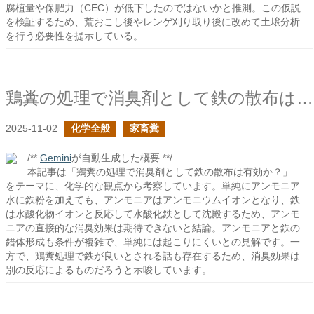
腐植量や保肥力（CEC）が低下したのではないかと推測。この仮説
を検証するため、荒おこし後やレンゲ刈り取り後に改めて土壌分析
を行う必要性を提示している。
鶏糞の処理で消臭剤として鉄の散布は有効か？
2025-11-02
化学全般
家畜糞
/**
Gemini
が自動生成した概要 **/
本記事は「鶏糞の処理で消臭剤として鉄の散布は有効か？」
をテーマに、化学的な観点から考察しています。単純にアンモニア
水に鉄粉を加えても、アンモニアはアンモニウムイオンとなり、鉄
は水酸化物イオンと反応して水酸化鉄として沈殿するため、アンモ
ニアの直接的な消臭効果は期待できないと結論。アンモニアと鉄の
錯体形成も条件が複雑で、単純には起こりにくいとの見解です。一
方で、鶏糞処理で鉄が良いとされる話も存在するため、消臭効果は
別の反応によるものだろうと示唆しています。