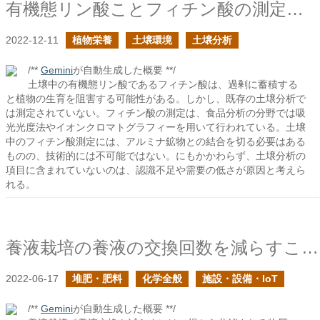
有機態リン酸ことフィチン酸の測定方法はあるのか？
2022-12-11
植物栄養
土壌環境
土壌分析
/**
Gemini
が自動生成した概要 **/
土壌中の有機態リン酸であるフィチン酸は、過剰に蓄積する
と植物の生育を阻害する可能性がある。しかし、既存の土壌分析で
は測定されていない。フィチン酸の測定は、食品分析の分野では吸
光光度法やイオンクロマトグラフィーを用いて行われている。土壌
中のフィチン酸測定には、アルミナ鉱物との結合を切る必要はある
ものの、技術的には不可能ではない。にもかかわらず、土壌分析の
項目に含まれていないのは、認識不足や需要の低さが原因と考えら
れる。
養液栽培の養液の交換回数を減らすことは可能か？の続き
2022-06-17
堆肥・肥料
化学全般
施設・設備・IoT
/**
Gemini
が自動生成した概要 **/