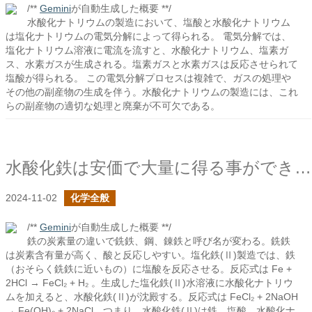
/**
Gemini
が自動生成した概要 **/
水酸化ナトリウムの製造において、塩酸と水酸化ナトリウム
は塩化ナトリウムの電気分解によって得られる。 電気分解では、
塩化ナトリウム溶液に電流を流すと、水酸化ナトリウム、塩素ガ
ス、水素ガスが生成される。塩素ガスと水素ガスは反応させられて
塩酸が得られる。 この電気分解プロセスは複雑で、ガスの処理や
その他の副産物の生成を伴う。水酸化ナトリウムの製造には、これ
らの副産物の適切な処理と廃棄が不可欠である。
水酸化鉄は安価で大量に得る事ができる還元剤なのか？
2024-11-02
化学全般
/**
Gemini
が自動生成した概要 **/
鉄の炭素量の違いで銑鉄、鋼、錬鉄と呼び名が変わる。銑鉄
は炭素含有量が高く、酸と反応しやすい。塩化鉄(Ⅱ)製造では、鉄
（おそらく銑鉄に近いもの）に塩酸を反応させる。反応式は Fe +
2HCl → FeCl₂ + H₂ 。生成した塩化鉄(Ⅱ)水溶液に水酸化ナトリウ
ムを加えると、水酸化鉄(Ⅱ)が沈殿する。反応式は FeCl₂ + 2NaOH
→ Fe(OH)₂ + 2NaCl。つまり、水酸化鉄(Ⅱ)は鉄、塩酸、水酸化ナ