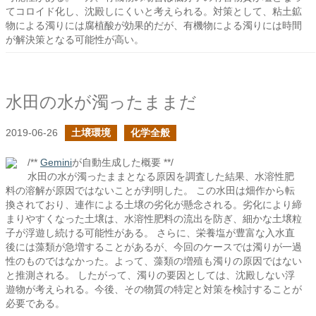
てコロイド化し、沈殿しにくいと考えられる。対策として、粘土鉱
物による濁りには腐植酸が効果的だが、有機物による濁りには時間
が解決策となる可能性が高い。
水田の水が濁ったままだ
2019-06-26
土壌環境
化学全般
/**
Gemini
が自動生成した概要 **/
水田の水が濁ったままとなる原因を調査した結果、水溶性肥
料の溶解が原因ではないことが判明した。 この水田は畑作から転
換されており、連作による土壌の劣化が懸念される。劣化により締
まりやすくなった土壌は、水溶性肥料の流出を防ぎ、細かな土壌粒
子が浮遊し続ける可能性がある。 さらに、栄養塩が豊富な入水直
後には藻類が急増することがあるが、今回のケースでは濁りが一過
性のものではなかった。よって、藻類の増殖も濁りの原因ではない
と推測される。 したがって、濁りの要因としては、沈殿しない浮
遊物が考えられる。今後、その物質の特定と対策を検討することが
必要である。