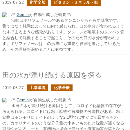
2019-07-22
化学全般
ビタミン・ミネラル・味
/**
Gemini
が自動生成した概要 **/
渋味はポリフェノールであるタンニンがもたらす味覚です。
舌ではなく触覚によって口内で感じられ、口の水分が奪われるよう
なすぼまるような感覚があります。タンニンが唾液中のタンパク質
と結合して沈殿することで起こり、そのため口の水分が奪われま
す。ポリフェノールは土の形成にも重要な役割を果たしているた
め、その理解を深めることは有益です。
田の水が濁り続ける原因を探る
2019-06-27
土壌環境
化学全般
/**
Gemini
が自動生成した概要 **/
水田の水が濁り続ける原因として、コロイド化物質の存在が
考えられる。コロイドには粘土鉱物や有機物の可能性がある。粘土
鉱物はモンモリロナイトのような2:1型ではすぐに沈殿するもの
の、カオリナイトのような分子量の小さいものだと沈殿が遅くなる
可能性がある。一方、有機物の場合は低分子の有害物質が塩となっ