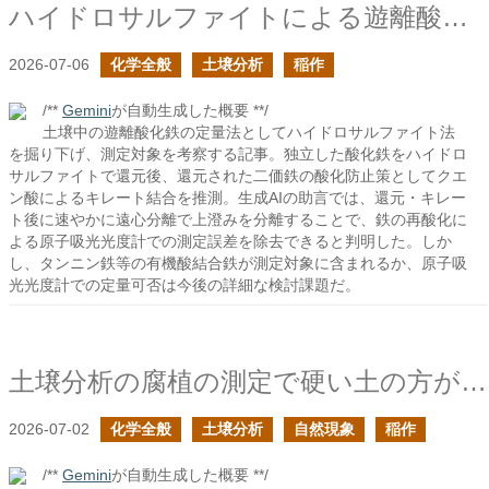
ハイドロサルファイトによる遊離酸化鉄の定量の続き
2026-07-06
化学全般
土壌分析
稲作
/**
Gemini
が自動生成した概要 **/
土壌中の遊離酸化鉄の定量法としてハイドロサルファイト法
を掘り下げ、測定対象を考察する記事。独立した酸化鉄をハイドロ
サルファイトで還元後、還元された二価鉄の酸化防止策としてクエ
ン酸によるキレート結合を推測。生成AIの助言では、還元・キレー
ト後に速やかに遠心分離で上澄みを分離することで、鉄の再酸化に
よる原子吸光光度計での測定誤差を除去できると判明した。しか
し、タンニン鉄等の有機酸結合鉄が測定対象に含まれるか、原子吸
光光度計での定量可否は今後の詳細な検討課題だ。
土壌分析の腐植の測定で硬い土の方が腐植量が多かったのは何故だろう？
2026-07-02
化学全般
土壌分析
自然現象
稲作
/**
Gemini
が自動生成した概要 **/