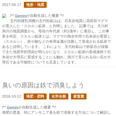
2017-04-17
地形・地質
/**
Gemini
が自動生成した概要 **/
五代松鍾乳洞横の五代松鉱山は、石灰岩地質に花崗岩マグマ
が貫入した「スカルン鉱床」と判明しました。 記事では、天川村
洞川の地質調査から、母岩の年代差（約1億年）に着目し、この事
実を特定。スカルン鉱床とは、マグマの熱水作用で石灰岩が変質し
（スカルン）、鉄や銅などの有用金属が沈殿して形成される鉱床で
あると説明しています。 これにより、五代松鉱山で鉄鉱石が採掘
できた地質学的理由が明らかになり、スカルン鉱床の形成過程で石
灰岩が大理石に変成することにも触れ、洞川で見られる白い石が大
理石である可能性についても言及しています。
臭いの原因は鉄で消臭しよう
2016-10-12
堆肥・肥料
化学全般
家畜糞
/**
Gemini
が自動生成した概要 **/
堆肥の悪臭、特にアンモニア臭を鉄で消臭する方法について解説し