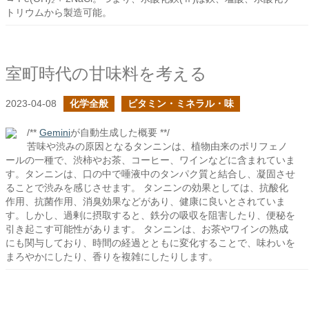
トリウムから製造可能。
室町時代の甘味料を考える
2023-04-08
化学全般
ビタミン・ミネラル・味
/**
Gemini
が自動生成した概要 **/
苦味や渋みの原因となるタンニンは、植物由来のポリフェノ
ールの一種で、渋柿やお茶、コーヒー、ワインなどに含まれていま
す。タンニンは、口の中で唾液中のタンパク質と結合し、凝固させ
ることで渋みを感じさせます。 タンニンの効果としては、抗酸化
作用、抗菌作用、消臭効果などがあり、健康に良いとされていま
す。しかし、過剰に摂取すると、鉄分の吸収を阻害したり、便秘を
引き起こす可能性があります。 タンニンは、お茶やワインの熟成
にも関与しており、時間の経過とともに変化することで、味わいを
まろやかにしたり、香りを複雑にしたりします。