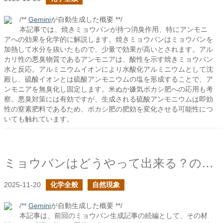
/**
Gemini
が自動生成した概要 **/
本記事では、焼きミョウバンが持つ消臭作用、特にアンモニ
アへの効果を化学的に解説します。焼きミョウバンはミョウバンを
加熱して水分を抜いたもので、少量で効果が高いとされます。アル
カリ性の悪臭物質であるアンモニアは、酸性を示す焼きミョウバン
水と反応。アルミニウムイオンにより水酸化アルミニウムとして沈
殿し、硫酸イオンとは硫酸アンモニウムの塩を形成することで、ア
ンモニアを無臭化し固定します。米ぬか嫌気ボカシ肥への応用も考
察。悪臭対策には有効ですが、生成される硫酸アンモニウムは即効
性の窒素肥料であるため、ボカシ肥の肥効を変化させる可能性につ
いても触れています。
ミョウバンはどうやって出来る？の続き
2025-11-20
化学全般
自然現象
/**
Gemini
が自動生成した概要 **/
本記事は、前回のミョウバン生成記事の続編として、その材