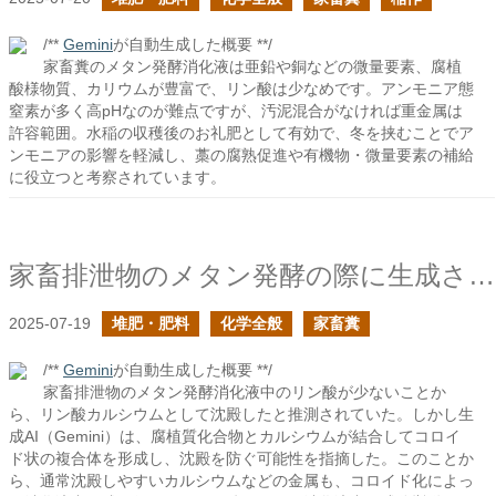
/**
Gemini
が自動生成した概要 **/
家畜糞のメタン発酵消化液は亜鉛や銅などの微量要素、腐植
酸様物質、カリウムが豊富で、リン酸は少なめです。アンモニア態
窒素が多く高pHなのが難点ですが、汚泥混合がなければ重金属は
許容範囲。水稲の収穫後のお礼肥として有効で、冬を挟むことでア
ンモニアの影響を軽減し、藁の腐熟促進や有機物・微量要素の補給
に役立つと考察されています。
家畜排泄物のメタン発酵の際に生成される消化液で沈殿しやすい金属は残るか？
2025-07-19
堆肥・肥料
化学全般
家畜糞
/**
Gemini
が自動生成した概要 **/
家畜排泄物のメタン発酵消化液中のリン酸が少ないことか
ら、リン酸カルシウムとして沈殿したと推測されていた。しかし生
成AI（Gemini）は、腐植質化合物とカルシウムが結合してコロイ
ド状の複合体を形成し、沈殿を防ぐ可能性を指摘した。このことか
ら、通常沈殿しやすいカルシウムなどの金属も、コロイド化によっ