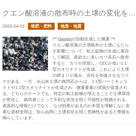
クエン酸溶液の散布時の土壌の変化を考えてみる
2020-04-01
堆肥・肥料
地形・地質
/**
Gemini
が自動生成した概要 **/
クエン酸溶液の土壌散布が土壌にもたら
す影響について、粘土鉱物の生成に着目
して解説。真砂土に多いカリ長石へ散布
すると、カリが溶脱し、CECが低い1:1
型カオリナイトが生成。これにより土壌
の締まりが進み、劣化を加速させるリス
クがある。一方、火山灰土壌の角閃石からは、2:1型バーミキュラ
イトや1:1型カオリナイトが生成され、微量要素の溶脱が促進され
る。どちらのケースでも、特定の粘土鉱物が増えることで土壌環境
が変化し、栽培者にとって不利な状況を招く可能性が指摘される。
表面的な情報だけでなく、なぜ効果があるのか本質を理解しない安
易な資材使用は、知らぬ間に土壌劣化を招く危険性があると警鐘を
鳴らしています。