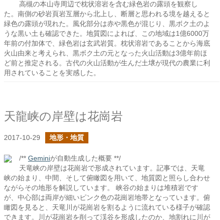
高槻の本山寺周辺で枕状溶岩を含む緑色岩の露頭を観察し
た。南側の砂岩頁岩互層から北上し、断層と思われる境を越えると
緑色の露頭が現れた。風化部分は赤や黒色が混じり、黒ボク土のよ
うな黒い土も確認できた。地質図によれば、この地域は1億6000万
年前の付加体で、緑色岩は玄武岩質。枕状溶岩であることから海底
火山由来と考えられ、黒ボク土の元となった火山活動は3億年前ほ
ど前と推定される。古代の火山活動が生んだ土壌が現代の農業に利
用されていることを実感した。
天龍峡の岸壁は花崗岩
2017-10-29
地形・地質
/**
Gemini
が自動生成した概要 **/
天竜峡の岸壁は花崗岩で形成されています。記事では、天竜
峡の始まり、中間、そして俯瞰図を用いて、地質図と照らし合わせ
ながらその地形を解説しています。 峡谷の始まりは堆積岩です
が、中心部は両岸が細いピンク色の花崗岩地帯となっています。俯
瞰図を見ると、天竜川が花崗岩を割るように流れている様子が確認
できます。川が花崗岩を削って渓谷を形成したのか、地割れに川が