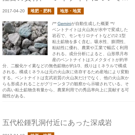
2017-04-20
堆肥・肥料
地形・地質
/**
Gemini
が自動生成した概要 **/
ベントナイトは火山灰が水中で変成した
岩石で、モンモリロナイトなどの2:1型
粘土鉱物を多く含む。吸水性、膨潤性、
粘結性に優れ、農業や工業で幅広く利用
される。成分分析によると、山形県月布
産のベントナイトはスメクタイトが約半
分、二酸化ケイ素などの無色鉱物が約1/3、残りはミネラルで構成
される。構成ミネラルは元の火山灰に依存するため産地により変動
する。ベントナイトは玄武岩質の火山灰だけでなく、他の火山灰か
らも形成されることがグリーンタフの観察から示唆されている。そ
の高い粘土鉱物含有量から、農業利用での秀品率向上に貢献する可
能性がある。
五代松鍾乳洞付近にあった深成岩