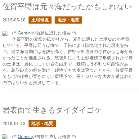
佐賀平野は元々海だったかもしれない
2019-05-16
土壌環境
地形・地質
/**
Gemini
が自動生成した概要 **/
佐賀平野の麦畑の広がりから、麦作に適した土壌なのか考察
している。平野は元々は海で、干拓により陸地化された歴史を持
つ。縄文海進期には海抜が高く、吉野ヶ里遺跡の存在からも海が近
かったことが推測される。筑後川による土砂堆積で形成された平野
の土壌は、風化しにくい岩石由来で、栽培には不利な可能性があ
る。鳥取砂丘の例を挙げ、砂地でも大麦は育つことから、佐賀平野
でも他の作物が育ちにくい環境下で、高カロリーな大麦が選ばれた
のではないかと推測している。
岩表面で生きるダイダイゴケ
2019-01-13
地形・地質
/**
Gemini
が自動生成した概要 **/