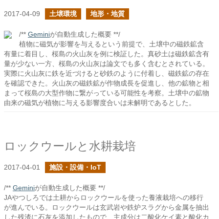
2017-04-09
土壌環境
地形・地質
/**
Gemini
が自動生成した概要 **/
植物に磁気が影響を与えるという前提で、土壌中の磁鉄鉱含
有量に着目し、桜島の火山灰を例に検証した。真砂土は磁鉄鉱含有
量が少ない一方、桜島の火山灰は論文でも多く含むとされている。
実際に火山灰に鉄を近づけると砂鉄のように付着し、磁鉄鉱の存在
を確認できた。火山灰の磁鉄鉱が作物成長を促進し、他の鉱物と相
まって桜島の大型作物に繋がっている可能性を考察。土壌中の鉱物
由来の磁気が植物に与える影響度合いは未解明であるとした。
ロックウールと水耕栽培
2017-04-01
施設・設備・IoT
/**
Gemini
が自動生成した概要 **/
JAやつしろでは土耕からロックウールを使った養液栽培への移行
が進んでいる。ロックウールは玄武岩や鉄炉スラグから金属を抽出
した残渣に石灰を添加したもので、主成分は二酸化ケイ素と酸化カ