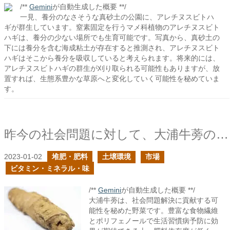
/**
Gemini
が自動生成した概要 **/
一見、養分のなさそうな真砂土の公園に、アレチヌスビトハ
ギが群生しています。窒素固定を行うマメ科植物のアレチヌスビト
ハギは、養分の少ない場所でも生育可能です。写真から、真砂土の
下には養分を含む海成粘土が存在すると推測され、アレチヌスビト
ハギはそこから養分を吸収していると考えられます。将来的には、
アレチヌスビトハギの群生が刈り取られる可能性もありますが、放
置すれば、生態系豊かな草原へと変化していく可能性を秘めていま
す。
昨今の社会問題に対して、大浦牛蒡の持つ可能性に期待する
2023-01-02
堆肥・肥料
土壌環境
市場
ビタミン・ミネラル・味
/**
Gemini
が自動生成した概要 **/
大浦牛蒡は、社会問題解決に貢献する可
能性を秘めた野菜です。豊富な食物繊維
とポリフェノールで生活習慣病予防に効