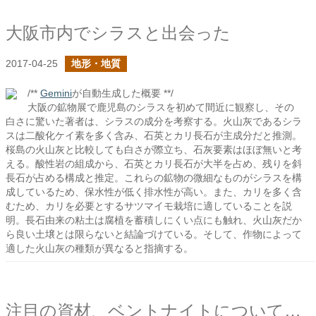
大阪市内でシラスと出会った
2017-04-25
地形・地質
/**
Gemini
が自動生成した概要 **/
大阪の鉱物展で鹿児島のシラスを初めて間近に観察し、その
白さに驚いた著者は、シラスの成分を考察する。火山灰であるシラ
スは二酸化ケイ素を多く含み、石英とカリ長石が主成分だと推測。
桜島の火山灰と比較しても白さが際立ち、石灰要素はほぼ無いと考
える。酸性岩の組成から、石英とカリ長石が大半を占め、残りを斜
長石が占める構成と推定。これらの鉱物の微細なものがシラスを構
成しているため、保水性が低く排水性が高い。また、カリを多く含
むため、カリを必要とするサツマイモ栽培に適していることを説
明。長石由来の粘土は腐植を蓄積しにくい点にも触れ、火山灰だか
ら良い土壌とは限らないと結論づけている。そして、作物によって
適した火山灰の種類が異なると指摘する。
注目の資材、ベントナイトについて知ろう