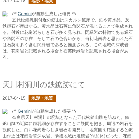
2017-04-18
地形・地質
/**
Gemini
が自動生成した概要 **/
五代松鍾乳洞付近の鉱山はスカルン鉱床で、鉄や黄水晶、灰
鉄輝石が産出する。黄水晶は石英に角閃石が混じることで生成され
る。付近に花崗岩らしき石が多く見られ、閃緑岩の特徴である輝石
や角閃石の存在、そして石の色合いから、当初花崗岩と思われた石
は石英を多く含む閃緑岩であると推測される。この地域の深成岩
は、花崗岩と記載される場合と石英閃緑岩と記載される場合があ
る。
天川村洞川の鉄鉱跡にて
2017-04-15
地形・地質
/**
Gemini
が自動生成した概要 **/
奈良県天川村洞川の廃坑となった五代松鉱山跡を訪ねた。鉄
鉱山跡の近隣に鍾乳洞が存在することに疑問を抱き、周辺の岩石を
観察した。白い花崗岩らしき岩石を発見し、地質図を確認すると鉱
山付近は花崗岩質深成岩、隣接地域は堆積岩(付加体)だった。花崗