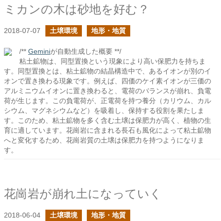
ミカンの木は砂地を好む？
2018-07-07
土壌環境
地形・地質
/**
Gemini
が自動生成した概要 **/
粘土鉱物は、同型置換という現象により高い保肥力を持ちま
す。同型置換とは、粘土鉱物の結晶構造中で、あるイオンが別のイ
オンで置き換わる現象です。例えば、四価のケイ素イオンが三価の
アルミニウムイオンに置き換わると、電荷のバランスが崩れ、負電
荷が生じます。この負電荷が、正電荷を持つ養分（カリウム、カル
シウム、マグネシウムなど）を吸着し、保持する役割を果たしま
す。このため、粘土鉱物を多く含む土壌は保肥力が高く、植物の生
育に適しています。花崗岩に含まれる長石も風化によって粘土鉱物
へと変化するため、花崗岩質の土壌は保肥力を持つようになりま
す。
花崗岩が崩れ土になっていく
2018-06-04
土壌環境
地形・地質