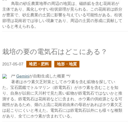
鳥取の砂丘農業地帯の周辺の地質は、磁鉄鉱を含む花崗岩が
主体であり、風化しやすい柱状節理が見られる。この花崗岩は鉄分
が豊富で、砂丘農業の土質に影響を与えている可能性がある。柱状
節理は花崗岩では珍しい現象であり、周辺の土質の形成に貢献して
いると考えられる。
栽培の要の電気石はどこにある？
2017-05-07
堆肥・肥料
地形・地質
/**
Gemini
が自動生成した概要 **/
著者はホウ素欠乏対策としてホウ素を含む鉱物を探してい
た。宝石図鑑でトルマリン（鉄電気石）がホウ素を含むことを知
り、自身が以前に天川村で見た黒い鉱物が鉄電気石ではないかと推
測する。鉄電気石は花崗岩などに含まれ、ホウ素の供給源となる可
能性があるため、畑の上流に花崗岩由来の母岩があればホウ素欠乏
は起こりにくいと考えた。電気石には鉄電気石以外にも様々な種類
があり、全てにホウ素が含まれている。