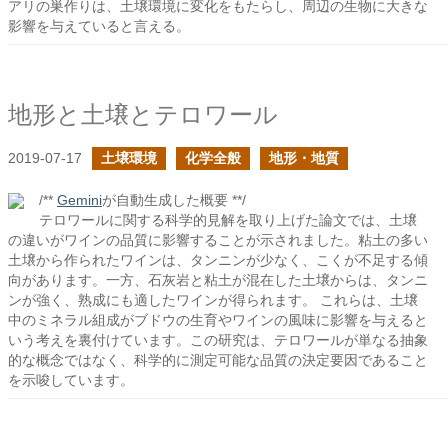
アリの巣作りは、土壌環境に変化をもたらし、周辺の生物に大きな
影響を与えていると言える。
地形と土壌とテロワール
2019-07-17
土壌環境
化学全般
地形・地質
/**
Gemini
が自動生成した概要 **/
テロワールに関する科学的見解を取り上げた論文では、土壌
の違いがワインの品質に影響することが示されました。粘土の多い
土壌から作られたワインは、タンニンが少なく、こくが不足する傾
向があります。一方、石灰岩と粘土が混在した土壌からは、タンニ
ンが強く、熟成にも適したワインが得られます。 これらは、土壌
中のミネラル組成がブドウの生育やワインの風味に影響を与えると
いう考えを裏付けています。この研究は、テロワールが単なる抽象
的な概念ではなく、科学的に測定可能な品質の決定要因であること
を示唆しています。