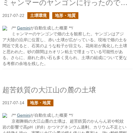
ミャンマーのヤンゴンに行ったので畑の土を見た
2017-07-22
土壌環境
地形・地質
/**
Gemini
が自動生成した概要 **/
ミャンマーのヤンゴンで畑の土を観察した。ヤンゴンはアジ
ア大陸の沿岸に位置し、赤い土壌が広がっている。現地で畑の土を
間近で見ると、石英のような粒子が目立ち、花崗岩が風化した土壌
と思われた。砂の隙間はカオリン粘土で埋まっている可能性があ
る。さらに、崩れた赤い石も多く見られ、土壌の組成について更な
る考察の余地を残した。
超苦鉄質の大江山の麓の土壌
2017-07-14
地形・地質
/**
Gemini
が自動生成した概要 **/
京都舞鶴の大江山麓の土壌は、超苦鉄質のかんらん岩や蛇紋
岩の影響で高pH（約8）かつマグネシウム過剰、カリウム不足とい