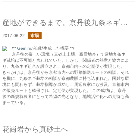
産地ができるまで。京丹後九条ネギの露地栽培
2017-06-22
市場
/**
Gemini
が自動生成した概要 **/
京丹後の厳しい環境（真砂土土壌、豪雪地帯）で露地九条ネ
ギ栽培は不可能と言われていた。しかし、関係者の熱意と協力によ
り、九条ネギ組合が設立され、京都市内への定期便が実現した。
きっかけは、京丹後から京都市内への野菜輸送ルートの相談。それ
を機に、九条ネギ栽培の相談が京都農販に持ち込まれた。困難な環
境にも関わらず、栽培指導が成功し、周辺農家にも波及。京都市内
の販売ルートも確保され、定期便が実現した。 この成功は、京丹
後の新規就農者にとって希望の光となり、地域活性化への期待も高
まっている。
花崗岩から真砂土へ