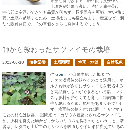
果が期待できる上、肥料依存度が低く、
土壌改良効果も高い。特に大浦牛蒡は、
中心部に空洞ができても品質が落ちず、長期保存も可能。太い根は
硬い土壌を破壊するため、土壌改良にも役立ちます。産直など、新
たな販路開拓で、その真価をさらに発揮するでしょう。
師から教わったサツマイモの栽培
2022-08-18
植物栄養
土壌環境
地形・地質
自然現象
/**
Gemini
が自動生成した概要 **/
レタス収穫後の畝をそのまま活用し、マ
ルチも剥がさずにサツマイモを栽培する
と高品質なものができるという話。レタ
スは肥料が少なくても育ち、梅雨前に収
穫が終わるため、肥料をあまり必要とせ
ず、梅雨時の植え付けに適したサツマイ
モとの相性は抜群。 疑問点は、カリウム豊富とされるサツマイモ
が、肥料を抑えた場合どこからカリウムを得るのかということ。著
者は、レタスが土壌中のカリウムを吸収しやすい形に変えているの