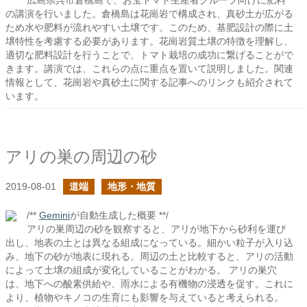
広島県呉市倉橋島で、お宝トマト生産者グループ向けに肥料
の講演を行いました。倉橋島は花崗岩で構成され、真砂土が広がる
ため水や肥料が流れやすい土壌です。このため、基肥設計の際に土
壌特性を考慮する必要があります。花崗岩質土壌の特徴を理解し、
適切な肥料設計を行うことで、トマト栽培の成功に繋げることがで
きます。講演では、これらの点に重点を置いて説明しました。関連
情報として、花崗岩や真砂土に関する記事へのリンクも紹介されて
います。
アリの巣の周辺の砂
2019-08-01
道端
地形・地質
/**
Gemini
が自動生成した概要 **/
アリの巣周辺の砂を観察すると、アリが地下から砂利を運び
出し、地表の土とは異なる組成になっている。細かい粒子が入り込
み、地下の砂が地表に現れる。周辺の土と比較すると、アリの活動
によって土壌の組成が変化していることがわかる。 アリの巣穴
は、地下への酸素供給や、雨水による有機物の浸透を促す。これに
より、植物やキノコの生育にも影響を与えていると考えられる。