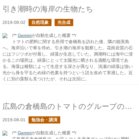
引き潮時の海岸の生物たち
2019-08-02
自然現象
光合成
/**
Gemini
が自動生成した概要 **/
トマトの肥料に関する所用で倉橋島を訪れた後、隣の能美島
へ。海岸沿いで車を停め、引き潮の海岸を観察した。花崗岩質の石
にはフジツボが付着し、緑藻が生息していた。満潮時には海中に浸
かるこの場所は、緑藻にとって太陽光に晒される過酷な環境であ
る。海藻は種類によって生息する深さが異なり、浅瀬の緑藻は強い
光から身を守るため緑の色素を持つという説を改めて実感した。近
くに別の藻類も見つけたが、それは次回に。
広島の倉橋島のトマトのグループの方向けに肥料の話をしました
2019-08-01
勉強会・講演
/**
Gemini
が自動生成した概要 **/