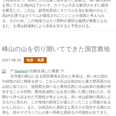
う特徴を持つ。実際に大江山麓で畑を借りた農家は、強い酸性肥料
を用いても土壌pHは下がらず、カリウム不足も解消されずに栽培
を断念した。これは、超苦鉄質岩にカリウムを含む鉱物が少なく、
高pH土壌ではカリウムが吸収されにくいことが原因と考えられ
る。そのため、この地域ではカリ肥料の適切な施用が重要となる。
また、土壌は鉄過剰により赤色を呈すると予想される。
峰山の山を切り開いてできた国営農地
2017-06-25
地形・地質
/**
Gemini
が自動生成した概要 **/
京丹後の峰山にある国営農地を訪れた筆者は、赤い水の流れ
や緑色の石に興味を持つ。これらの石は以前訪れた夜久野高原の火
山岩に似ており、地質図を調べると農地北西に火山由来の地層が存
在することが判明。農地造成時に山を切り開いた際に現れたか、近
隣から持ち込まれた可能性が考えられる。赤い水は鉱物の風化によ
るものと思われ、この地域の鉄加工が盛んだったことと関連がある
かもしれない。また、以前訪れた真砂土と黒ボクが混在する畑の土
壌も、鉄やマグネシウムが多い特殊な真砂土の可能性が出てきた。