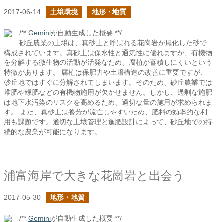
2017-06-14
土壌環境
地形・地質
/**
Gemini
が自動生成した概要 **/
砂丘農業の土壌は、真砂土と呼ばれる花崗岩が風化した砂で
構成されています。真砂土は保水性と通気性に優れますが、有機物
を分解する微生物の活動が活発なため、腐植が蓄積しにくいという
特徴があります。 腐植は保肥力や土壌構造の改善に重要ですが、
砂丘地ではすぐに分解されてしまいます。そのため、砂丘農業では
堆肥や緑肥などの有機物施用が欠かせません。しかし、過剰な施肥
は地下水汚染のリスクを高めるため、適切な量の施用が求められま
す。 また、真砂土は養分が流亡しやすいため、肥料の効率的な利
用も課題です。適切な土壌管理と施肥設計によって、砂丘地での持
続的な農業が可能になります。
浦富海岸で大きな花崗岩と出会う
2017-05-30
地形・地質
/**
Gemini
が自動生成した概要 **/