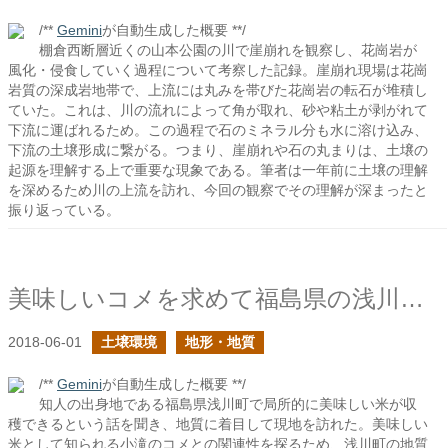
/**
Gemini
が自動生成した概要 **/
棚倉西断層近くの山本公園の川で崖崩れを観察し、花崗岩が
風化・侵食していく過程について考察した記録。崖崩れ現場は花崗
岩質の深成岩地帯で、上流には丸みを帯びた花崗岩の転石が堆積し
ていた。これは、川の流れによって角が取れ、砂や粘土が剥がれて
下流に運ばれるため。この過程で石のミネラル分も水に溶け込み、
下流の土壌形成に繋がる。つまり、崖崩れや石の丸まりは、土壌の
起源を理解する上で重要な現象である。筆者は一年前に土壌の理解
を深めるため川の上流を訪れ、今回の観察でその理解が深まったと
振り返っている。
美味しいコメを求めて福島県の浅川町へ
2018-06-01
土壌環境
地形・地質
/**
Gemini
が自動生成した概要 **/
知人の出身地である福島県浅川町で局所的に美味しい米が収
穫できるという話を聞き、地質に着目して現地を訪れた。美味しい
米として知られる小滝のコメとの関連性を探るため、浅川町の地質