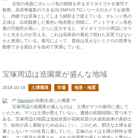
石垣の表面にオレンジ色の模様を作るダイダイゴケを接写で
観察。高倍率撮影のできるOLYMPUS TGシリーズのカメラを使用
し、肉眼では見落としてしまう細部まで捉えている。オレンジ色の
正体は、以前観察した黄色い地衣類と同様に、アントラキノン系色
素の可能性が高い。さらに拡大すると、ダイダイゴケの周辺にキラ
リと光るものが見える。これは花崗岩の風化で現れた石英ではない
かと推測している。接写によって、普段は見えないミクロの世界を
観察できる面白さを改めて実感している。
宝塚周辺は造園業が盛んな地域
2018-10-18
土壌環境
市場
地形・地質
/**
Gemini
が自動生成した概要 **/
宝塚周辺の造園業が盛んなのは、土壌がマツの栽培に適して
いたため。マツは土壌が肥えていない、遷移の初期段階に育つ木で
ある。宝塚周辺の地質は流紋岩質や花崗岩質の火成岩由来の真砂土
で、粘性が高く腐植をため込みにくい。このため、肥沃な土壌を必
要としないマツの生育に適していた。宝塚の人々は土壌の特性を理
解し、マツ栽培を発展させ、それが造園業の盛んな地域へと繋がっ