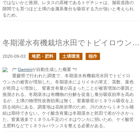
ではないかと推測。レタスの原種であるトゲチシャは、舗装道路の
隙間でも育つほど土壌の金属系養分を吸収する力が強いと考えられ
るため。
冬期灌水有機栽培水田でトビイロウンカの被害が増えた報告から得られること
2020-09-03
堆肥・肥料
土壌環境
稲作
/**
Gemini
が自動生成した概要 **/
愛媛県で行われた調査で、冬期湛水有機栽培水田でトビイロ
ウンカの被害が増加した。冬期湛水によりイネの草丈、茎数、葉色
が乾田より増加し、窒素含有量が高まったことが被害増加の要因と
推測される。冬期湛水は有機物の分解を促進し養分吸収効率を高め
るが、土壌の物理性改善効果は無く、窒素吸収がミネラル吸収を上
回る傾向にある。調査地は花崗岩帯のため、川の水からミネラル補
給は期待できない。ケイ酸含有量は冬期湛水と乾田で差が小さかっ
た。窒素過多でミネラル不足のイネはウンカに弱いため、ケイ酸苦
土肥料などでミネラルバランスを整える必要がある。