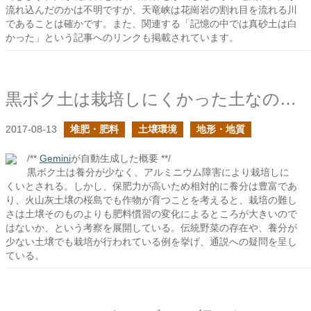
流れ込んだのかは不明ですが、天竜峡は花崗岩の割れ目を流れる川
であることは確かです。また、関連する「記憶の中では真砂土は白
かった」という記事へのリンクも掲載されています。
黒ボク土は栽培しにくかった土なのか？前編
2017-08-13
堆肥・肥料
土壌環境
地形・地質
/**
Gemini
が自動生成した概要 **/
黒ボク土は養分が少なく、アルミニウム障害により栽培しに
くいとされる。しかし、保肥力が高いため相対的に養分は豊富であ
り、火山灰土壌の桜島でも作物が育つことを考えると、栽培の難し
さは土壌そのものよりも肥料慣習の変化によるところが大きいので
はないか、という考察を展開している。伝統野菜の存在や、養分が
少ない土壌でも栽培が行われている例を挙げ、通説への疑問を呈し
ている。