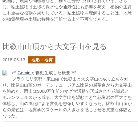
鉱物は、農業や陶磁器など、様々な分野で利用されている。さら
に、粘土鉱物は土壌の保水性や通気性にも影響を与え、植物の生育
にも重要な役割を果たしている。粘土鉱物を理解することは、地球
の物質循環や土壌の特性を理解する上で不可欠である。
比叡山山頂から大文字山を見る
2018-05-13
地形・地質
/**
Gemini
が自動生成した概要 **/
ブラタモリ京都・東山編で比叡山と大文字山の成り立ちを知
り、比叡山山頂のガーデンミュージアム比叡の展望台から大文字山
を眺めた。両山は9000万年前のマグマ活動で形成された花崗岩と
ホルンフェルスから成る。大文字山を望むことで花崗岩の巨大さを
体感し、山の風化による変化を想像しやすくなった。比叡山山頂か
らの景色は、地質学的スケールの大きさを感じさせる貴重な体験と
なった。