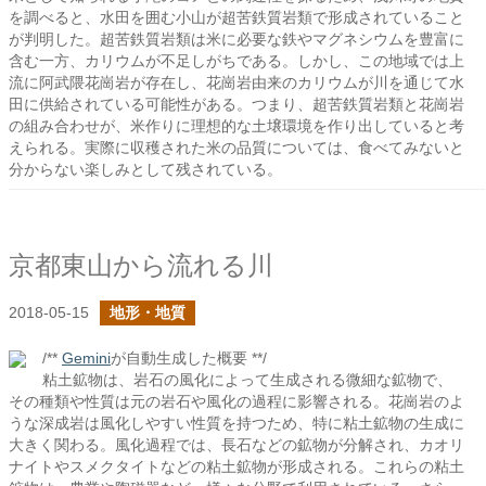
を調べると、水田を囲む小山が超苦鉄質岩類で形成されていること
が判明した。超苦鉄質岩類は米に必要な鉄やマグネシウムを豊富に
含む一方、カリウムが不足しがちである。しかし、この地域では上
流に阿武隈花崗岩が存在し、花崗岩由来のカリウムが川を通じて水
田に供給されている可能性がある。つまり、超苦鉄質岩類と花崗岩
の組み合わせが、米作りに理想的な土壌環境を作り出していると考
えられる。実際に収穫された米の品質については、食べてみないと
分からない楽しみとして残されている。
京都東山から流れる川
2018-05-15
地形・地質
/**
Gemini
が自動生成した概要 **/
粘土鉱物は、岩石の風化によって生成される微細な鉱物で、
その種類や性質は元の岩石や風化の過程に影響される。花崗岩のよ
うな深成岩は風化しやすい性質を持つため、特に粘土鉱物の生成に
大きく関わる。風化過程では、長石などの鉱物が分解され、カオリ
ナイトやスメクタイトなどの粘土鉱物が形成される。これらの粘土