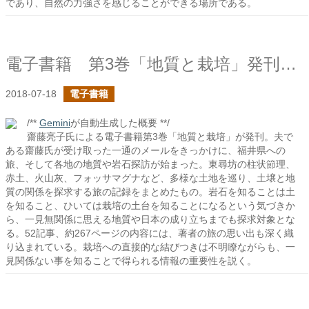
であり、自然の力強さを感じることができる場所である。
電子書籍 第3巻「地質と栽培」発刊しました！
2018-07-18
電子書籍
/**
Gemini
が自動生成した概要 **/
齋藤亮子氏による電子書籍第3巻「地質と栽培」が発刊。夫で
ある齋藤氏が受け取った一通のメールをきっかけに、福井県への
旅、そして各地の地質や岩石探訪が始まった。東尋坊の柱状節理、
赤土、火山灰、フォッサマグナなど、多様な土地を巡り、土壌と地
質の関係を探求する旅の記録をまとめたもの。岩石を知ることは土
を知ること、ひいては栽培の土台を知ることになるという気づきか
ら、一見無関係に思える地質や日本の成り立ちまでも探求対象とな
る。52記事、約267ページの内容には、著者の旅の思い出も深く織
り込まれている。栽培への直接的な結びつきは不明瞭ながらも、一
見関係ない事を知ることで得られる情報の重要性を説く。