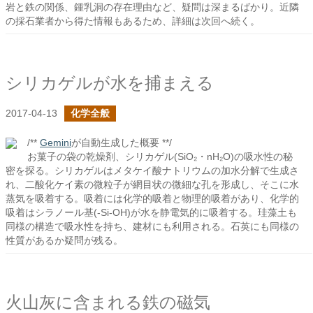
岩と鉄の関係、鍾乳洞の存在理由など、疑問は深まるばかり。近隣
の採石業者から得た情報もあるため、詳細は次回へ続く。
シリカゲルが水を捕まえる
2017-04-13
化学全般
/**
Gemini
が自動生成した概要 **/
お菓子の袋の乾燥剤、シリカゲル(SiO₂・nH₂O)の吸水性の秘
密を探る。シリカゲルはメタケイ酸ナトリウムの加水分解で生成さ
れ、二酸化ケイ素の微粒子が網目状の微細な孔を形成し、そこに水
蒸気を吸着する。吸着には化学的吸着と物理的吸着があり、化学的
吸着はシラノール基(-Si-OH)が水を静電気的に吸着する。珪藻土も
同様の構造で吸水性を持ち、建材にも利用される。石英にも同様の
性質があるか疑問が残る。
火山灰に含まれる鉄の磁気