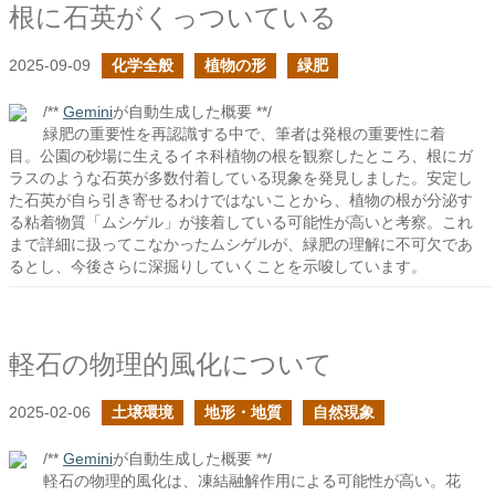
根に石英がくっついている
2025-09-09
化学全般
植物の形
緑肥
/**
Gemini
が自動生成した概要 **/
緑肥の重要性を再認識する中で、筆者は発根の重要性に着
目。公園の砂場に生えるイネ科植物の根を観察したところ、根にガ
ラスのような石英が多数付着している現象を発見しました。安定し
た石英が自ら引き寄せるわけではないことから、植物の根が分泌す
る粘着物質「ムシゲル」が接着している可能性が高いと考察。これ
まで詳細に扱ってこなかったムシゲルが、緑肥の理解に不可欠であ
るとし、今後さらに深掘りしていくことを示唆しています。
軽石の物理的風化について
2025-02-06
土壌環境
地形・地質
自然現象
/**
Gemini
が自動生成した概要 **/
軽石の物理的風化は、凍結融解作用による可能性が高い。花