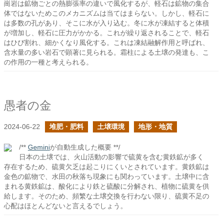
崗岩は鉱物ごとの熱膨張率の違いで風化するが、軽石は鉱物の集合
体ではないためこのメカニズムは当てはまらない。しかし、軽石に
は多数の孔があり、そこに水が入り込む。冬に水が凍結すると体積
が増加し、軽石に圧力がかかる。これが繰り返されることで、軽石
はひび割れ、細かくなり風化する。これは凍結融解作用と呼ばれ、
含水量の多い岩石で顕著に見られる。霜柱による土壌の発達も、こ
の作用の一種と考えられる。
愚者の金
2024-06-22
堆肥・肥料
土壌環境
地形・地質
/**
Gemini
が自動生成した概要 **/
日本の土壌では、火山活動の影響で硫黄を含む黄鉄鉱が多く
存在するため、硫黄欠乏は起こりにくいとされています。黄鉄鉱は
金色の鉱物で、水田の秋落ち現象にも関わっています。土壌中に含
まれる黄鉄鉱は、酸化により鉄と硫酸に分解され、植物に硫黄を供
給します。そのため、頻繁な土壌交換を行わない限り、硫黄不足の
心配はほとんどないと言えるでしょう。