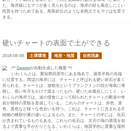
た。海岸線にもマツが多く見られるのは、海岸の砂も風化しにくい
性質を持つためである。鳥取砂丘のような未熟土でもマツは生育で
きる。
硬いチャートの表面で土ができる
2018-08-08
土壌環境
地形・地質
自然現象
/**
Gemini
が自動生成した概要 **/
いわくらとは、愛知県田原市にある地名で、渥美半島の先端
に位置する。周辺の海岸には、チャートと呼ばれる硬い岩石が多く
見られる。チャートは、放散虫というプランクトンの殻が海底に堆
積し、長い年月をかけて固まったもの。硬いため風化しにくく、い
わくらの海岸では、波の侵食によって削られたチャートの断崖や奇
岩が独特の景観を形成している。 これらのチャートは、赤色、茶
色、黒色など様々な色合いを持つ。これは、チャートに含まれる不
純物の種類や量の違いによるもの。また、チャートの中には、化石
が含まれているものもある。これらの化石は、太古の海の環境を知
る上で貴重な手がかりとなる。いわくらは、地質学的に貴重な場所