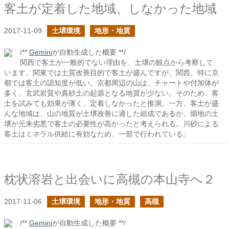
客土が定着した地域、しなかった地域
2017-11-09
土壌環境
地形・地質
/**
Gemini
が自動生成した概要 **/
関西で客土が一般的でない理由を、土壌の観点から考察して
います。関東では土質改善目的で客土が盛んですが、関西、特に京
都では客土の認知度が低い。京都周辺の山は、チャートや付加体が
多く、玄武岩質や真砂土の起源となる地質が少ない。そのため、客
土を試みても効果が薄く、定着しなかったと推測。一方、客土が盛
んな地域は、山の地質が土壌改善に適した組成であるか、畑地の土
壌が元来劣悪で客土の必要性が高かったと考えられる。川砂による
客土はミネラル供給に有効なため、一部で行われている。
枕状溶岩と出会いに高槻の本山寺へ２
2017-11-06
土壌環境
地形・地質
高槻
/**
Gemini
が自動生成した概要 **/