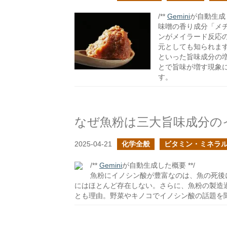
/**
Gemini
が自動生成し
味噌の香り成分「メ
ンがメイラード反応
元としても知られま
といった旨味成分の
とで旨味が増す現象
す。
なぜ魚粉は三大旨味成分の
2025-04-21
化学全般
ビタミン・ミネラ
/**
Gemini
が自動生成した概要 **/
魚粉にイノシン酸が豊富なのは、魚の死後
にはほとんど存在しない。さらに、魚粉の製造
とも理由。野菜やキノコでイノシン酸の話題を