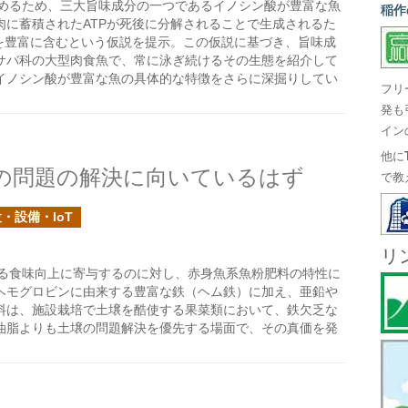
めるため、三大旨味成分の一つであるイノシン酸が豊富な魚
稲作
に蓄積されたATPが死後に分解されることで生成されるた
を豊富に含むという仮説を提示。この仮説に基づき、旨味成
サバ科の大型肉食魚で、常に泳ぎ続けるその生態を紹介して
イノシン酸が豊富な魚の具体的な特徴をさらに深掘りしてい
フリ
発も
イン
他に
の問題の解決に向いているはず
で教
・設備・IoT
リ
る食味向上に寄与するのに対し、赤身魚系魚粉肥料の特性に
ヘモグロビンに由来する豊富な鉄（ヘム鉄）に加え、亜鉛や
料は、施設栽培で土壌を酷使する果菜類において、鉄欠乏な
油脂よりも土壌の問題解決を優先する場面で、その真価を発