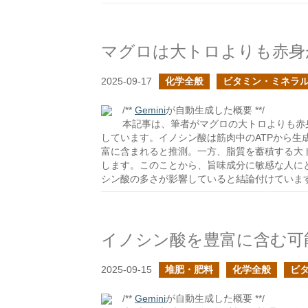
マグロは大トロよりも赤身
2025-09-17
化学全般
ビタミン・ミネラ
/**
Gemini
が自動生成した概要 **/
本記事は、筆者がマグロの大トロよりも赤
しています。イノシン酸は筋肉中のATPから生
富に含まれると推測。一方、脂質を蓄積する大
します。このことから、旨味成分に敏感な人に
シン酸の多さが影響していると結論付けていま
イノシン酸を豊富に含む可
2025-09-15
堆肥・肥料
化学全般
ビ
/**
Gemini
が自動生成した概要 **/