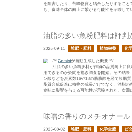
を阻害したり、苦味物質と結合したりすること
ち、食味全体の向上に繋がる可能性を示唆して
油脂の多い魚粉肥料は評判
2025-09-11
堆肥・肥料
植物栄養
化
/**
Gemini
が自動生成した概要 **/
油脂の多い魚粉肥料が作物の品質向上に良
用できるのか疑問を抱き調査を開始。その結果
ン酸などを炭素数16や18の脂肪酸を経て膜脂
脂質合成促進は植物の成長だけでなく、油脂の
食味に影響を与える可能性が示唆された。次回は
味噌の香りのメチオナール
2025-08-02
堆肥・肥料
化学全般
ビ