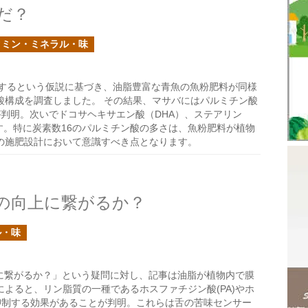
だ？
タミン・ミネラル・味
するという仮説に基づき、油脂豊富な青魚の魚粉肥料が同様
酸構成を調査しました。 その結果、マサバにはパルミチン酸
が判明。次いでドコサヘキサエン酸（DHA）、ステアリン
す。特に炭素数16のパルミチン酸の多さは、魚粉肥料が植物
の施肥設計において意識すべき点となります。
の向上に繋がるか？
ル・味
向上に繋がるか？」という疑問に対し、記事は油脂が植物内で膜
よると、リン脂質の一種であるホスファチジン酸(PA)やホ
を抑制する効果があることが判明。これらは舌の苦味センサー