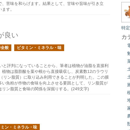
で、苦味を和らげます。結果として、甘味や旨味が引き立
います。
特
が良い
カ
学全般
ビタミン・ミネラル・味
いと評判になっていることから、筆者は植物が油脂を直接利
、植物は脂肪酸を葉や根から直接吸収し、炭素数12のラウリ
質（リン脂質）に取り込み利用できることが判明した。この膜
多い魚粉が作物の食味を向上させる要因として、リン脂質が
リン脂質と食味の関係を深掘りする。(249文字)
タミン・ミネラル・味