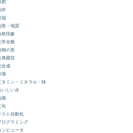
緑肥
稲作
道端
地形・地質
自然現象
化学全般
植物の形
古典園芸
光合成
市場
ビタミン・ミネラル・味
おいしい水
高槻
文化
テスト自動化
プログラミング
コンピュータ