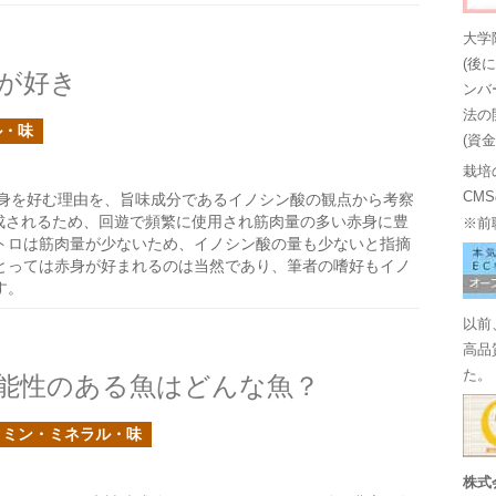
大学
(後
が好き
ンバ
法の
ル・味
(資
栽培
CM
身を好む理由を、旨味成分であるイノシン酸の観点から考察
成されるため、回遊で頻繁に使用され筋肉量の多い赤身に豊
※前
トロは筋肉量が少ないため、イノシン酸の量も少ないと指摘
とっては赤身が好まれるのは当然であり、筆者の嗜好もイノ
す。
以前
高品
た。
能性のある魚はどんな魚？
タミン・ミネラル・味
株式