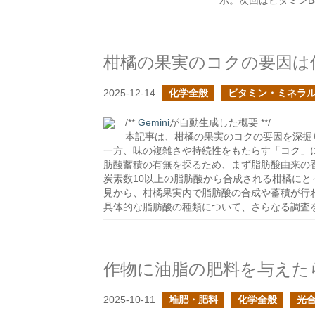
示。次回はビタミンB
柑橘の果実のコクの要因は
2025-12-14
化学全般
ビタミン・ミネラ
/**
Gemini
が自動生成した概要 **/
本記事は、柑橘の果実のコクの要因を深掘
一方、味の複雑さや持続性をもたらす「コク」
肪酸蓄積の有無を探るため、まず脂肪酸由来の
炭素数10以上の脂肪酸から合成される柑橘に
見から、柑橘果実内で脂肪酸の合成や蓄積が行
具体的な脂肪酸の種類について、さらなる調査
作物に油脂の肥料を与えた
2025-10-11
堆肥・肥料
化学全般
光