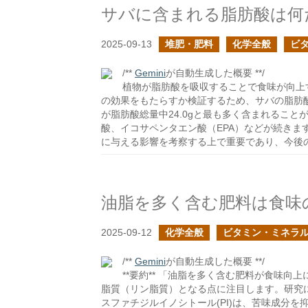
サバに含まれる脂肪酸は何
2025-09-13
堆肥・肥料
化学全般
ビ
/**
Gemini
が自動生成した概要 **/
植物が脂肪酸を吸収することで食味が向上
の効果をもたらすか検証するため、サバの脂肪
が脂肪酸総量中24.0gと最も多く含まれること
酸、イコサペンタエン酸（EPA）などが続きま
に与える影響を考察する上で重要であり、今後
油脂を多く含む肥料は食味
2025-09-12
化学全般
ビタミン・ミネラ
/**
Gemini
が自動生成した概要 **/
**要約** 「油脂を多く含む肥料が食味
脂質（リン脂質）となる点に注目します。研究に
スファチジルイノシトール(PI)は、苦味成分