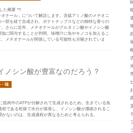
た概要 **/
チオナール」について解説します。含硫アミノ酸のメチオニ
の一部を経て合成され、ポテトチップスなどの独特な香りの
す。さらに近年、メチオナールがグルタミン酸やイノシン酸
増強に関与することが判明。味噌汁に魚やキノコを加えるこ
に、メチオナールが関係している可能性も示唆されていま
イノシン酸が豊富なのだろう？
ル・味
に筋肉中のATPが分解されて生成されるため。生きている魚
過程である乾燥で水分が蒸発し、イノシン酸が濃縮されるこ
聞かないのは、生成過程が異なるためと考えられる。