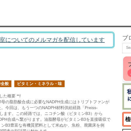
ブ
室についてのメルマガを配信しています
学全般
ビタミン・ミネラル・味
た概要 **/
母の脂肪酸合成に必要なNADPH生成にはトリプトファンが
今回は、もう一つのNADPH材料供給経路「Preiss-
を紹介します。この経路では、ニコチン酸（ビタミンB3）から
植
ADPH合成へ繋がります。油脂酵母がビタミンB3を直接吸収で
ミンB3豊富な有機質肥料として米ぬか、魚粉、廃菌床を例