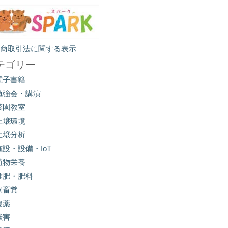
定商取引法に関する表示
テゴリー
電子書籍
勉強会・講演
菜園教室
土壌環境
土壌分析
施設・設備・IoT
植物栄養
堆肥・肥料
家畜糞
農薬
獣害