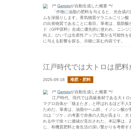
/**
Gemini
が自動生成した概要 **/
「作物に油脂の肥料を与えると、光合成の
ムを深掘りします。香気物質ゲラニル二リン酸（
の出発物質であることに着目。筆者は、脂肪酸
ド（GPP原料）合成に優先的に使われ、ニン
向上、ひいては生産性アップに繋がる可能性を
に与える影響を探る、示唆に富む内容です。
江戸時代では大トロは肥料
2025-09-18
堆肥・肥料
/**
Gemini
が自動生成した概要 **/
江戸時代、現代では高級食材である大トロ
マグロ自体が「猫またぎ」と呼ばれるほど不人
ためだ。筆者は、油脂やヘム鉄、イノシン酸が
ロは「ヅケ」の考案で赤身の人気が高まり、大
れる中で徐々に価値が見出された。本記事は、
じ、有機質肥料と食生活の深い繋がりを考察す