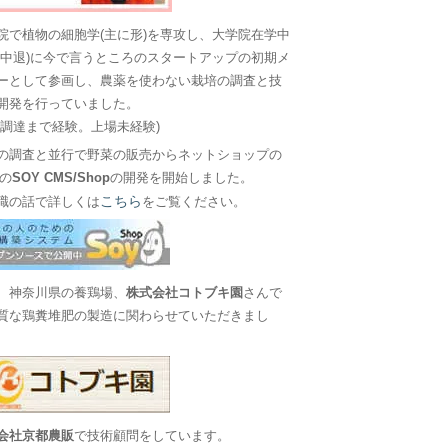
院で植物の細胞学(主に形)を専攻し、大学院在学中
に中退)に今で言うところのスタートアップの初期メ
ーとして参画し、農薬を使わない栽培の調査と技
開発を行っていました。
金調達まで経験。上場未経験)
の調査と並行で野菜の販売からネットショップの
Sの
SOY CMS/Shop
の開発を開始しました。
こちら
職の話で詳しくは
をご覧ください。
、神奈川県の養鶏場、
株式会社コトブキ園
さんで
質な鶏糞堆肥の製造に関わらせていただきまし
会社京都農販
で技術顧問をしています。