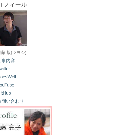
ロフィール
齋藤 毅(ツヨシ)
仕事内容
witter
ocsWell
ouTube
itHub
お問い合わせ