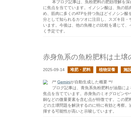
本ブログ記事は、魚粉肥料の肥効理解を深
に焦点を当てています。イノシン酸は、魚の筋肉
め、筋肉に多くのATPを持つ魚ほどイノシン酸
分として知られるカツオに注目し、スズキ目・
います。今後は、他の魚種との比較を通じて、
く予定です。
赤身魚系の魚粉肥料は土壌
2025-09-14
堆肥・肥料
植物栄養
施設
/**
Gemini
が自動生成した概要 **/
ブログ記事は、青魚系魚粉肥料が油脂によ
焦点を当てています。赤身魚のミオグロビンや
銅などの微量要素を含む点が特徴です。この肥
どの土壌問題を解決するのに特に有効と考察。
揮する可能性が高いと示唆しています。