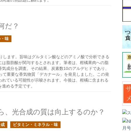
3関連の別話題に触れます。
何だ？
ル・味
りします。旨味はグルタミン酸などのアミノ酸で分析できる
には脂肪酸が関与するとされます。筆者は、柑橘果肉への脂
香気成分を調査。その結果、炭素数10のアルデヒドであり、
とって重要な香気物質「デカナール」を発見しました。この発
われている可能性が示唆されます。今後は、柑橘に含まれる
を進める予定です。
ら、光合成の質は向上するのか？
合成
ビタミン・ミネラル・味