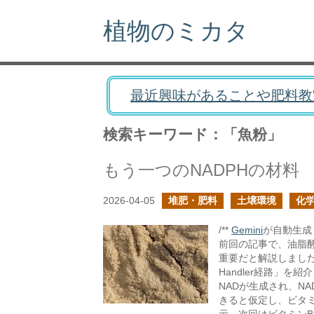
植物のミカタ
最近興味があることや肥料教
検索キーワード：「魚粉」
もう一つのNADPHの材料
2026-04-05
堆肥・肥料
土壌環境
化
/**
Gemini
が自動生成し
前回の記事で、油脂酵
重要だと解説しました。
Handler経路」
NADが生成され、N
きると仮定し、ビタ