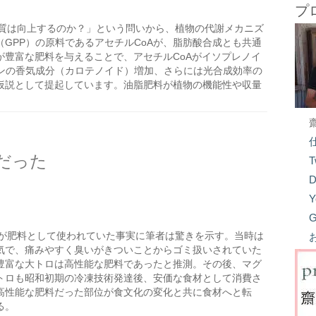
プ
質は向上するのか？」という問いから、植物の代謝メカニズ
GPP）の原料であるアセチルCoAが、脂肪酸合成とも共通
が豊富な肥料を与えることで、アセチルCoAがイソプレノイ
ジンの香気成分（カロテノイド）増加、さらには光合成効率の
仮説として提起しています。油脂肥料が植物の機能性や収量
だった
T
D
Y
G
が肥料として使われていた事実に筆者は驚きを示す。当時は
気で、痛みやすく臭いがきついことからゴミ扱いされていた
豊富な大トロは高性能な肥料であったと推測。その後、マグ
トロも昭和初期の冷凍技術発達後、安価な食材として消費さ
高性能な肥料だった部位が食文化の変化と共に食材へと転
る。