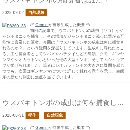
2025-09-02
自然現象
/**
Gemini
が自動生成した概要 **/
前回の記事で、ウスバキトンボの幼虫（ヤゴ）がジ
ャンボタニシを捕食し、その増加がジャンボタニシ減少に繋がる可
能性に言及した筆者。今回は「ウスバキトンボの成虫は何に捕食さ
れるのか？」という疑問を深掘りしています。生成AIに尋ねたとこ
ろ、主な捕食者としてツバメやハチクイなどの鳥類、クモ、ギンヤ
ンマやシオカラトンボといった他の大型トンボ、そしてムシヒキア
ブが挙げられました。筆者はシオカラトンボの大きさに疑問を感じ
つつも、次回はギンヤンマについて詳しく触れる意向を示し、生態
系の新たな側面に焦点を当てています。
ウスバキトンボの成虫は何を捕食している？
2025-08-31
稲作
自然現象
/**
Gemini
が自動生成した概要 **/