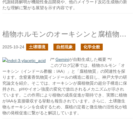
代謝経路解明が機能性食品開発や、他のメイラード反応生成物の新
たな理解に繋がる展望を示す内容です。
植物ホルモンのオーキシンと腐植物質の繋がり
2025-10-24
土壌環境
自然現象
化学全般
/**
Gemini
が自動生成した概要 **/
このブログ記事では、植物ホルモン「オ
ーキシン（インドール酢酸：IAA）」と「腐植物質」の関連性を探
ります。含窒素香気物質インドールの構造に着目し、神戸大学の研
究論文を紹介。そこでは、オーキシンが腐植物質の超分子構造に保
持され、pHやイオン強度の変化で放出されるメカニズムが示され
ています。この作用により植物の成長促進が期待でき、実際に植物
がIAAを直接吸収する挙動も報告されています。さらに、土壌微生
物もオーキシンを合成するため、腐植の定着と微生物の活性化が植
物の発根促進に繋がると解説しています。