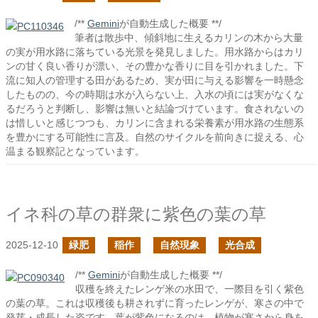
/**
Gemini
が自動生成した概要 **/
筆者は散歩中、傾斜地に生えるカリンの木から大量
の実が用水路に落ちている光景を発見しました。用水路からはカリ
ンの甘く良い香りが漂い、その豊かな香りに目を引かれました。下
流に知人の管理する田があるため、実が田に与える影響を一時懸念
したものの、今の時期は水が入らない上、入水の頃には実がなくな
るだろうと判断し、影響は無いと結論づけています。食されないの
は惜しいと感じつつも、カリンに含まれる栄養素が用水路の生態系
を豊かにする可能性に言及。自然のサイクルを前向きに捉える、心
温まる観察記となっています。
イネ科の草の群衆に紫色の葉の草
2025-12-10
緑肥
稲作
自然現象
光合成
/**
Gemini
が自動生成した概要 **/
収穫を終えたレンゲ米の水田で、一際目を引く紫色
の葉の草。これは収穫後も耕されずに育ったレンゲが、寒さの中で
発芽・成長した姿です。葉が紫色になるのは、植物が寒さから身を