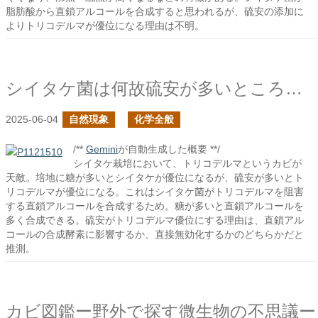
脂肪酸から直鎖アルコールを合成すると思われるが、硫安の添加に
よりトリコデルマが優位になる理由は不明。
シイタケ菌は何故硫安が多いところでは不利になるのか？
2025-06-04
自然現象
化学全般
/**
Gemini
が自動生成した概要 **/
シイタケ栽培において、トリコデルマというカビが
天敵。培地に糖が多いとシイタケが優位になるが、硫安が多いとト
リコデルマが優位になる。これはシイタケ菌がトリコデルマを阻害
する直鎖アルコールを合成するため。糖が多いと直鎖アルコールを
多く合成できる。硫安がトリコデルマ優位にする理由は、直鎖アル
コールの合成酵素に影響するか、直接無効化するかのどちらかだと
推測。
カビ図鑑ー野外で探す微生物の不思議ー