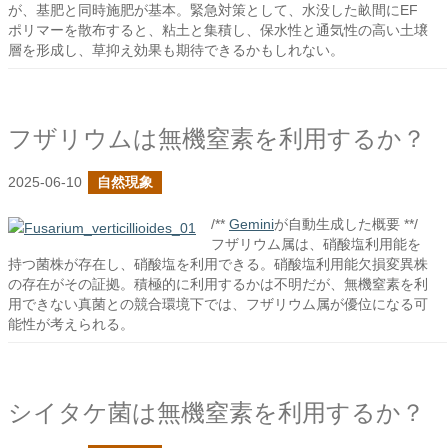
が、基肥と同時施肥が基本。緊急対策として、水没した畝間にEF
ポリマーを散布すると、粘土と集積し、保水性と通気性の高い土壌
層を形成し、草抑え効果も期待できるかもしれない。
フザリウムは無機窒素を利用するか？
2025-06-10
自然現象
/**
Gemini
が自動生成した概要 **/
フザリウム属は、硝酸塩利用能を
持つ菌株が存在し、硝酸塩を利用できる。硝酸塩利用能欠損変異株
の存在がその証拠。積極的に利用するかは不明だが、無機窒素を利
用できない真菌との競合環境下では、フザリウム属が優位になる可
能性が考えられる。
シイタケ菌は無機窒素を利用するか？