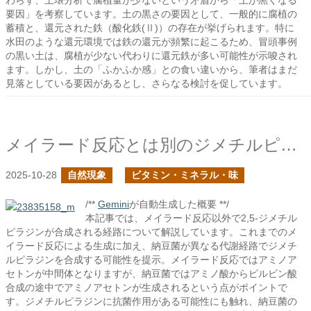
わらず、土壌分析で腐植量が少ないという矛盾から「土が黒くなる
要因」を考察しています。土の黒さの要因として、一般的に腐植の
蓄積と、還元された鉄（酸化鉄(Ⅱ)）の存在が挙げられます。特に
水田のような還元環境では鉄の還元が頻繁に起こるため、冒頭事例
の黒い土は、腐植が少ない代わりに還元鉄が多い可能性が示唆され
ます。しかし、土の「ふかふか感」との食い違いから、筆者はまだ
見落としている要因があるとし、さらなる検討を促しています。
メイラード反応とは別のジメチルピラジンの合成
2025-10-28
自然現象
ビタミン・ミネラル・味
/**
Gemini
が自動生成した概要 **/
本記事では、メイラード反応以外で2,5-ジメチル
ピラジンが合成される経路について解説しています。これまでのメ
イラード反応による生成に加え、納豆菌が異なる代謝経路でジメチ
ルピラジンを合成する可能性を提示。メイラード反応ではアミノア
セトンが中間体となりますが、納豆菌ではアミノ酸からピルビン酸
合成の途中でアミノアセトンが生成されるという点がポイントで
す。ジメチルピラジンに抗菌作用がある可能性にも触れ、納豆菌の