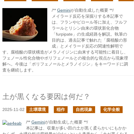
/**
Gemini
が自動生成した概要 **/
メイラード反応を深掘りする本記事で
は、フランやピロール等に加え、フルフ
ラールとリシン由来の環状新化合物
「furpipate」の生成経路を解説。執筆の
目的は、過去記事で触れた「腐植酸の形
成」とメイラード反応の関連性解明で
す。腐植酸の環状構造がメラノイジンに由来する可能性に着目し、
フェノール性化合物やポリフェノールとの複合的な視点から現象理
解へ。今後は「ポリフェノールとメラノイジン」をキーワードに調
査を継続します。
土が黒くなる要因は何だ？
2025-11-02
土壌環境
稲作
自然現象
化学全般
/**
Gemini
が自動生成した概要 **/
本記事は、収量が多い田の土が黒く柔らかいにもかか