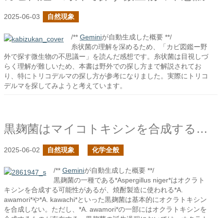
2025-06-03
自然現象
/**
Gemini
が自動生成した概要 **/
糸状菌の理解を深めるため、「カビ図鑑ー野
外で探す微生物の不思議ー」を読んだ感想です。糸状菌は目視しづ
らく理解が難しいため、本書は野外での探し方まで解説されてお
り、特にトリコデルマの探し方が参考になりました。実際にトリコ
デルマを探してみようと考えています。
黒麹菌はマイコトキシンを合成するか？
2025-06-02
自然現象
化学全般
/**
Gemini
が自動生成した概要 **/
黒麹菌の一種である*Aspergillus niger*はオクラト
キシンを合成する可能性があるが、焼酎製造に使われる*A.
awamori*や*A. kawachi*といった黒麹菌は基本的にオクラトキシン
を合成しない。ただし、*A. awamori*の一部にはオクラトキシンを