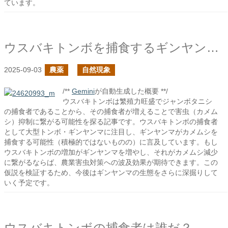
ています。
ウスバキトンボを捕食するギンヤンマはカメムシも捕食する？
2025-09-03
農薬
自然現象
/**
Gemini
が自動生成した概要 **/
ウスバキトンボは繁殖力旺盛でジャンボタニシ
の捕食者であることから、その捕食者が増えることで害虫（カメム
シ）抑制に繋がる可能性を探る記事です。ウスバキトンボの捕食者
として大型トンボ・ギンヤンマに注目し、ギンヤンマがカメムシを
捕食する可能性（積極的ではないものの）に言及しています。もし
ウスバキトンボの増加がギンヤンマを増やし、それがカメムシ減少
に繋がるならば、農業害虫対策への波及効果が期待できます。この
仮説を検証するため、今後はギンヤンマの生態をさらに深掘りして
いく予定です。
ウスバキトンボの捕食者は誰だ？