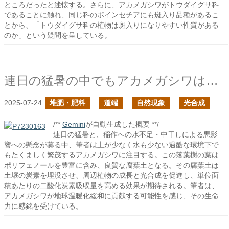
ところだったと述懐する。さらに、アカメガシワがトウダイグサ科
であることに触れ、同じ科のポインセチアにも斑入り品種があるこ
とから、「トウダイグサ科の植物は斑入りになりやすい性質がある
のか」という疑問を呈している。
連日の猛暑の中でもアカメガシワは元気だな
2025-07-24
堆肥・肥料
道端
自然現象
光合成
/**
Gemini
が自動生成した概要 **/
連日の猛暑と、稲作への水不足・中干しによる悪影
響への懸念が募る中、筆者は土が少なく水も少ない過酷な環境下で
もたくましく繁茂するアカメガシワに注目する。この落葉樹の葉は
ポリフェノールを豊富に含み、良質な腐葉土となる。その腐葉土は
土壌の炭素を埋没させ、周辺植物の成長と光合成を促進し、単位面
積あたりの二酸化炭素吸収量を高める効果が期待される。筆者は、
アカメガシワが地球温暖化緩和に貢献する可能性を感じ、その生命
力に感銘を受けている。