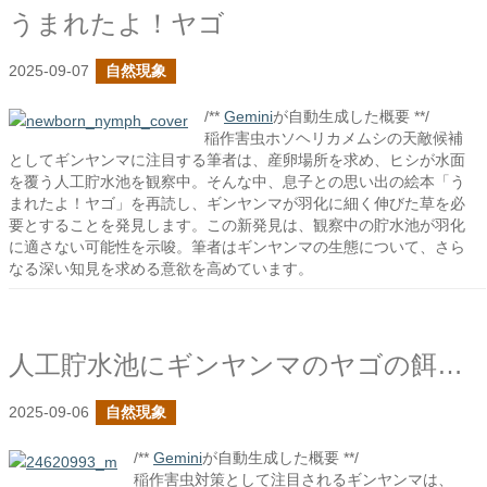
うまれたよ！ヤゴ
2025-09-07
自然現象
/**
Gemini
が自動生成した概要 **/
稲作害虫ホソヘリカメムシの天敵候補
としてギンヤンマに注目する筆者は、産卵場所を求め、ヒシが水面
を覆う人工貯水池を観察中。そんな中、息子との思い出の絵本「う
まれたよ！ヤゴ」を再読し、ギンヤンマが羽化に細く伸びた草を必
要とすることを発見します。この新発見は、観察中の貯水池が羽化
に適さない可能性を示唆。筆者はギンヤンマの生態について、さら
なる深い知見を求める意欲を高めています。
人工貯水池にギンヤンマのヤゴの餌と成り得る生物はいるか？
2025-09-06
自然現象
/**
Gemini
が自動生成した概要 **/
稲作害虫対策として注目されるギンヤンマは、