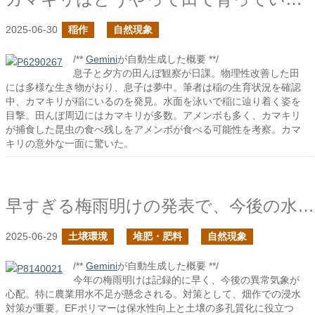
2025-06-30
稲作
自然現象
/**
Gemini
が自動生成した概要 **/
息子と夕方の田んぼ観察が日課。物理性改善した田
には多様な生き物がおり、息子は夢中。筆者は稲の生育状況を確認
中、カマキリが稲にいるのを発見。水面を泳いで稲に辿り着く姿を
目撃。田んぼ周辺にはカマキリが多数。アメンボも多く、カマキリ
が捕食した昆虫の食べ残しをアメンボが食べる可能性を考察。カマ
キリの意外な一面に驚いた。
早すぎる梅雨明けの発表で、今後の水害や干ばつが怖い
2025-06-29
土壌環境
堆肥・肥料
自然現象
/**
Gemini
が自動生成した概要 **/
今年の梅雨明けは記録的に早く、今後の異常気象が
心配。特に農業用水不足が懸念される。対策として、畑作での浸水
対策が重要。EFポリマーは保水性向上と土壌の多孔質化に役立つ