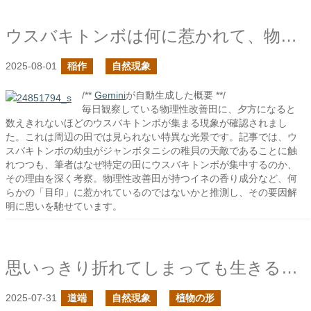
ウスバキトンボは何に惹かれて、物理性を改善した田に集まっているのだろう？
2025-08-01
稲作
自然現象
/**
Gemini
が自動生成した概要 **/
毎日観察している物理性改善田に、夕方になると
数えきれないほどのウスバキトンボが集まる現象が確認されまし
た。これは周辺の田では見られない特異な光景です。記事では、ウ
スバキトンボの幼虫がジャンボタニシの稚貝の天敵であることに触
れつつも、筆者はなぜ特定の田にウスバキトンボが集中するのか、
その理由を深く考察。物理性改善田が持つイネの香り成分など、何
らかの「目印」に惹かれているのではないかと推測し、その要因解
明に思いを馳せています。
思いっきり折れてしまっても生きることを諦めない姿勢を見習いたい
2025-07-31
道端
自然現象
植物の形