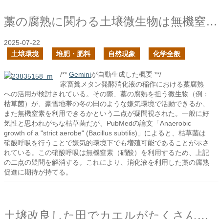
藁の腐熟に関わる土壌微生物は無機窒素を利用できるか？
2025-07-22
土壌環境
堆肥・肥料
自然現象
化学全般
/**
Gemini
が自動生成した概要 **/
家畜糞メタン発酵消化液の稲作における藁腐熟
への活用が検討されている。その際、藁の腐熟を担う微生物（例：
枯草菌）が、豪雪地帯の冬の田のような嫌気環境で活動できるか、
また無機窒素を利用できるかという二点が疑問視された。一般に好
気性と思われがちな枯草菌だが、PubMedの論文「Anaerobic
growth of a "strict aerobe" (Bacillus subtilis)」によると、枯草菌は
硝酸呼吸を行うことで嫌気的環境下でも増殖可能であることが示さ
れている。この硝酸呼吸は無機窒素（硝酸）を利用するため、上記
の二点の疑問を解消する。これにより、消化液を利用した藁の腐熟
促進に期待が持てる。
土壌改良した田でカエルがたくさん泳いでいる