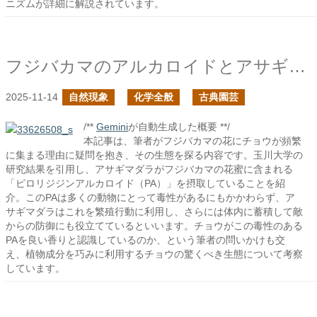
ニズムが詳細に解説されています。
フジバカマのアルカロイドとアサギマダラ
2025-11-14
自然現象
化学全般
古典園芸
/**
Gemini
が自動生成した概要 **/
本記事は、筆者がフジバカマの花にチョウが頻繁
に集まる理由に疑問を抱き、その生態を探る内容です。玉川大学の
研究結果を引用し、アサギマダラがフジバカマの花蜜に含まれる
「ピロリジジンアルカロイド（PA）」を摂取していることを紹
介。このPAは多くの動物にとって毒性があるにもかかわらず、ア
サギマダラはこれを繁殖行動に利用し、さらには体内に蓄積して敵
からの防御にも役立てているといいます。チョウがこの毒性のある
PAを良い香りと認識しているのか、という筆者の問いかけも交
え、植物成分を巧みに利用するチョウの驚くべき生態について考察
しています。