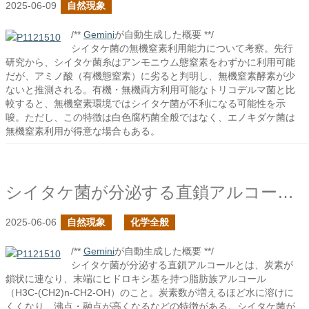
2025-06-09
自然現象
/**
Gemini
が自動生成した概要 **/
シイタケ菌の無機窒素利用能力について考察。先行
研究から、シイタケ菌糸はアンモニウム態窒素をわずかに利用可能
だが、アミノ酸（有機態窒素）に劣ると判明し、無機窒素酵素が少
ないと推測される。有機・無機両方利用可能なトリコデルマ菌と比
較すると、無機窒素環境ではシイタケ菌が不利になる可能性を示
唆。ただし、この特徴は白色腐朽菌全般ではなく、エノキダケ菌は
無機窒素利用が得意な場合もある。
シイタケ菌が分泌する直鎖アルコールとは何だ？
2025-06-06
自然現象
化学全般
/**
Gemini
が自動生成した概要 **/
シイタケ菌が分泌する直鎖アルコールとは、炭素が
鎖状に連なり、末端にヒドロキシ基を持つ脂肪族アルコール
（H3C-(CH2)n-CH2-OH）のこと。炭素数が増えるほど水に溶けに
くくなり、沸点・融点が高くなるなどの特徴がある。シイタケ菌が