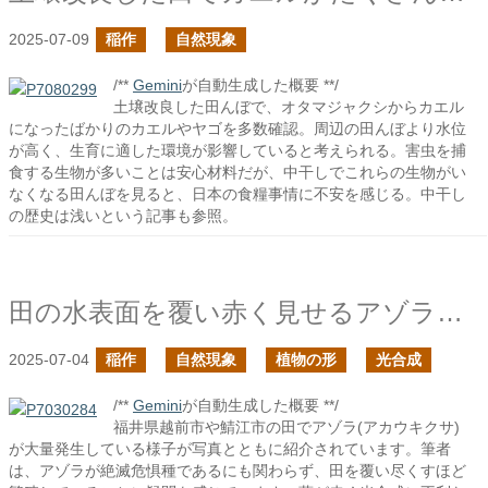
2025-07-09
稲作
自然現象
/**
Gemini
が自動生成した概要 **/
土壌改良した田んぼで、オタマジャクシからカエル
になったばかりのカエルやヤゴを多数確認。周辺の田んぼより水位
が高く、生育に適した環境が影響していると考えられる。害虫を捕
食する生物が多いことは安心材料だが、中干しでこれらの生物がい
なくなる田んぼを見ると、日本の食糧事情に不安を感じる。中干し
の歴史は浅いという記事も参照。
田の水表面を覆い赤く見せるアゾラたち
2025-07-04
稲作
自然現象
植物の形
光合成
/**
Gemini
が自動生成した概要 **/
福井県越前市や鯖江市の田でアゾラ(アカウキクサ)
が大量発生している様子が写真とともに紹介されています。筆者
は、アゾラが絶滅危惧種であるにも関わらず、田を覆い尽くすほど