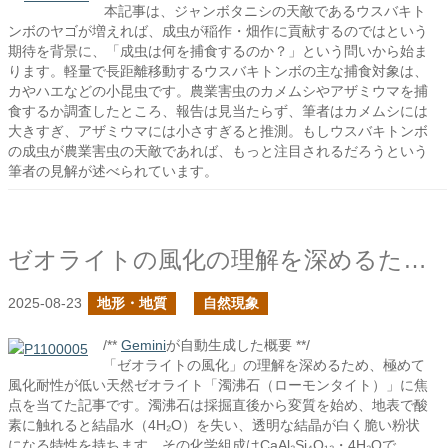
本記事は、ジャンボタニシの天敵であるウスバキト
ンボのヤゴが増えれば、成虫が稲作・畑作に貢献するのではという
期待を背景に、「成虫は何を捕食するのか？」という問いから始ま
ります。軽量で長距離移動するウスバキトンボの主な捕食対象は、
カやハエなどの小昆虫です。農業害虫のカメムシやアザミウマを捕
食するか調査したところ、報告は見当たらず、筆者はカメムシには
大きすぎ、アザミウマには小さすぎると推測。もしウスバキトンボ
の成虫が農業害虫の天敵であれば、もっと注目されるだろうという
筆者の見解が述べられています。
ゼオライトの風化の理解を深めるために濁沸石を見る
2025-08-23
地形・地質
自然現象
/**
Gemini
が自動生成した概要 **/
「ゼオライトの風化」の理解を深めるため、極めて
風化耐性が低い天然ゼオライト「濁沸石（ローモンタイト）」に焦
点を当てた記事です。濁沸石は採掘直後から変質を始め、地表で酸
素に触れると結晶水（4H₂O）を失い、透明な結晶が白く脆い粉状
になる特性を持ちます。その化学組成はCaAl₂Si₄O₁₂・4H₂Oで、