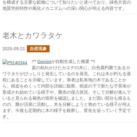
を構成する主要な鉱物について知りたいと述べており、緑色片岩の
地質学的特性や風化メカニズムへの深い関心が伺える内容です。
老木とカワラタケ
2025-09-21
自然現象
/**
Gemini
が自動生成した概要 **/
庭の枯れかけたカエデの木に、白色腐朽菌であるカ
ワラタケがびっしりと発生しているのを発見。これは木が朽ちる過
程にあることを示唆しています。筆者は私有地の木であることか
ら、樹皮をめくって内部を詳細に観察。樹皮の下で新たな子実体が
形成され始めている様子や、菌糸の侵入状況、そして分解が進んで
いると見られる褐色の箇所を確認しました。まだ固い部分も残るも
のの、菌が活発に活動し、木を分解しようと努めている様子が伺え
ます。今後も定期的に木の様子を観察し、変化を追っていく予定で
す。