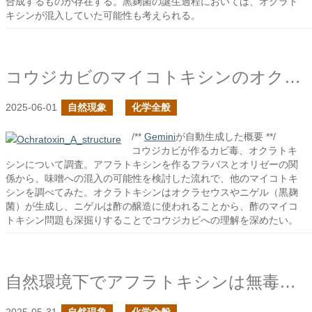
合成するものが存在する。黒麹菌の誕生過程においては、オクラト
キシンが混入していた可能性も考えられる。
コウジカビのマイコトキシンのオクラトキシン
2025-06-01
自然現象
化学全般
/**
Gemini
が自動生成した概要 **/
コウジカビが作るカビ毒、オクラトキ
シンについて調査。アフラトキシンを作るフラバスとオリゼーの関
係から、味噌への混入の可能性を検討した流れで、他のマイコトキ
シンを調べてみた。オクラトキシンはオクラセウスやニゲル（黒麹
菌）が生成し、ニゲルは酢の醸造に使われることから、酢のマイコ
トキシン問題も深掘りすることでコウジカビへの理解を深めたい。
自然環境下でアフラトキシンは無毒化されるか？