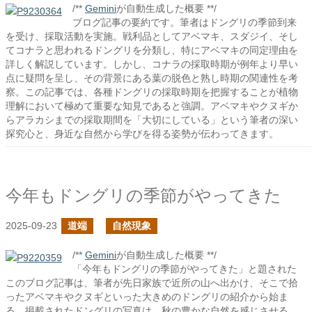
/**
Gemini
が自動生成した概要 **/
ブログ記事の要約です。筆者はドングリの季節到来
を受け、採取活動を実施。戦利品としてアベマキ、スダジイ、そし
てコナラと思われるドングリを分類し、特にアベマキの同定理由を
詳しく解説しています。しかし、コナラの採取時期が例年より早い
点に疑問を呈し、その背景にある葉の脱色と熟し時期の関連性を考
察。この記事では、各種ドングリの採取時期を把握することが植物
理解において極めて重要な知見であると強調。アベマキやクヌギか
らアラカシまでの採取期間を「大切にしている」という筆者の深い
探究心と、身近な自然から学びを得る姿勢が伝わってきます。
今年もドングリの季節がやってきた
2025-09-23
道端
自然現象
/**
Gemini
が自動生成した概要 **/
「今年もドングリの季節がやってきた」と題された
このブログ記事は、筆者が先日家族で近所の山へ出かけ、そこで拾
ったアベマキやクヌギといった大きめのドングリの紹介から始ま
る。掲載されたドングリの写真は、秋の豊かな自然を感じさせる。