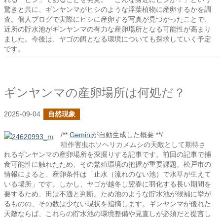
驚きと共に、ギンヤンマがヒシのような浮葉植物に産卵するかを調
査。個人ブログで実際にヒシに産卵する写真が見つかったことで、
近所の貯水池がギンヤンマの有力な産卵場所となる可能性が高まり
ました。今後は、ヤゴの餌となる環境についても探求していく予定
です。
ギンヤンマの産卵場所は何処だ？
2025-09-04
自然現象
/**
Gemini
が自動生成した概要 **/
稲作害虫ホソヘリカメムシの天敵として期待さ
れるギンヤンマの産卵場所を深掘りする記事です。前回の記事で捕
食可能性に触れたため、その繁殖環境の把握が重要課題。松戸市の
情報によると、産卵条件は「止水（流れのない池）で水草が生えて
いる場所」です。しかし、ヤゴが越冬し翌春に羽化する長い期間を
要するため、田は不適と判断。ため池のような貯水池が候補に挙が
るものの、その数は少ない現状を指摘します。ギンヤンマが優れた
天敵ならば、これらの貯水池の環境整備や見直しが必須だと提言し