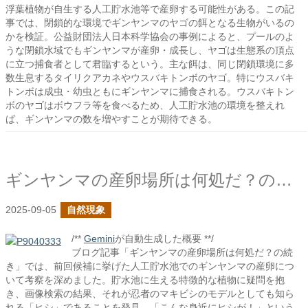
浮葉植物が自生する人工貯水池等で産卵する可能性がある。この記
事では、閉鎖的な環境でギンヤンマのヤゴの餌となる生物がいるの
かを検証。公益財団法人日本科学協会の事例によると、プールのよ
うな閉鎖水域でもギンヤンマが産卵・成長し、ヤゴは生態系の頂点
に立つ捕食者として君臨するという。主な餌は、同じ閉鎖環境に多
数生息するタイリクアカネやウスバキトンボのヤゴ。特にウスバキ
トンボは成虫・幼虫ともにギンヤンマに捕食される。ウスバキトン
ボのヤゴはボウフラ等を食べるため、人工貯水池の環境を整えれ
ば、ギンヤンマの数を増やすことが期待できる。
ギンヤンマの産卵場所は何処だ？の続き
2025-09-05
自然現象
/**
Gemini
が自動生成した概要 **/
ブログ記事「ギンヤンマの産卵場所は何処だ？の続
き」では、前回候補に挙げた人工貯水池でのギンヤンマの産卵につ
いて考察を深めました。貯水池に生える特徴的な植物に疑問を抱
き、画像検索の結果、それが忍者のマキビシのモデルとしても知ら
れる「ヒシ」であることを発見。「こんな身近にヒシが！」という