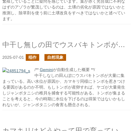
繁殖していることに疑問を感じています。葉が赤く光合成に不利な
はずのアゾラが繁茂しているのは、土壌の劣化が原因ではないかと
推測し、除草剤を使う前に土壌改良をすべきではないかと述べてい
ます。
中干し無しの田でウスバキトンボがたくさん集まっているような気がする
2025-07-01
稲作
自然現象
/**
Gemini
が自動生成した概要 **/
中干しなしの田んぼにウスバキトンボが大量に集
まっている。高い水位が原因か、カマキリ同様にトンボを惹きつけ
る要因があるのか不明。もしトンボが産卵すれば、ヤゴが大量発生
しジャンボタニシの稚貝を捕食する可能性がある。トンボが集まる
ことを考えると、今の時期に水位を下げるのは得策ではないかもし
れないが、ジャンボタニシの食害も懸念される。
カマキリはどうやって田で育っているイネに移動するのだろう？