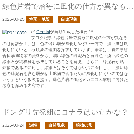
緑色片岩で層毎に風化の仕方が異なるのは何故か？
2025-09-25
地形・地質
自然現象
/**
Gemini
が自動生成した概要 **/
ブログ記事「緑色片岩で層毎に風化の仕方が異なる
のは何故か？」は、色の薄い層が風化しやすい一方で、濃い層は風
化しにくいという現象の理由を探求しています。筆者は、愛知県総
合科学博物館の資料から、濃い緑色の緑泥石と黄緑色・淡い緑色の
緑簾石が縞模様を形成していることを発見。さらに、緑泥石が粘土
鉱物であるのに対し、緑簾石はそうではない点に着目し、「濃い緑
色の緑泥石を含む層が粘土鉱物であるために風化しにくいのではな
いか」という仮説を提示。緑色片岩の風化メカニズム解明に向けた
考察を深める内容です。
ドングリ先発組にコナラはいたかな？
2025-09-24
道端
自然現象
植物の形