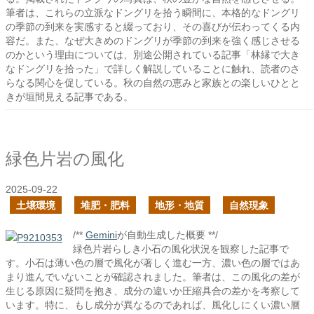
筆者は、これらの立派なドングリを拾う瞬間に、本格的なドングリ
の季節の到来を実感すると綴っており、その喜びが伝わってくる内
容だ。また、なぜ大きめのドングリが季節の到来を強く感じさせる
のかという理由については、別途公開されている記事「林縁で大き
なドングリを拾った」で詳しく解説していることに触れ、読者のさ
らなる関心を促している。秋の自然の恵みと家族との楽しいひとと
きが垣間見える記事である。
緑色片岩の風化
2025-09-22
土壌環境
堆肥・肥料
地形・地質
自然現象
/**
Gemini
が自動生成した概要 **/
緑色片岩らしき小石の風化状況を観察した記事で
す。小石は薄い色の層で風化が著しく進む一方、濃い色の層ではあ
まり進んでいないことが確認されました。筆者は、この風化の差が
生じる原因に疑問を抱き、成分の違いか圧縮具合の差かを考察して
います。特に、もし成分が異なるのであれば、風化しにくい濃い層