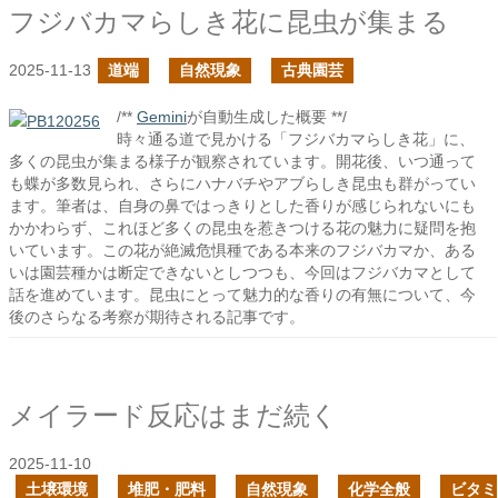
フジバカマらしき花に昆虫が集まる
2025-11-13
道端
自然現象
古典園芸
/**
Gemini
が自動生成した概要 **/
時々通る道で見かける「フジバカマらしき花」に、
多くの昆虫が集まる様子が観察されています。開花後、いつ通って
も蝶が多数見られ、さらにハナバチやアブらしき昆虫も群がってい
ます。筆者は、自身の鼻ではっきりとした香りが感じられないにも
かかわらず、これほど多くの昆虫を惹きつける花の魅力に疑問を抱
いています。この花が絶滅危惧種である本来のフジバカマか、ある
いは園芸種かは断定できないとしつつも、今回はフジバカマとして
話を進めています。昆虫にとって魅力的な香りの有無について、今
後のさらなる考察が期待される記事です。
メイラード反応はまだ続く
2025-11-10
土壌環境
堆肥・肥料
自然現象
化学全般
ビタミ