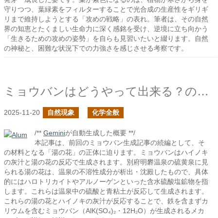
守りつつ、葉緑素をフィルターすることで光合成の生産性をギリギ
リまで維持しようとする「攻めの戦略」の表れ。筆者は、その自然
界の知恵とたくましい生命力に深く感銘を受け、逆境に立ち向かう
「生きるための攻めの姿勢」を自らも見習いたいと綴ります。自然
の神秘と、困難な状況下での力強さを感じさせる考察です。
ミョウバンはどうやって出来る？の続き
2025-11-20
自然現象
化学全般
/**
Gemini
が自動生成した概要 **/
本記事は、前回のミョウバン生成記事の続編として、そ
の材料となる「湯の花」の正体に迫ります。ミョウバンはハイノキ
の灰汁と湯の花の反応で生成されます。別府明礬温泉の硫黄泉に見
られる湯の花は、温泉の不溶性成分が析出・沈殿したもので、具体
的にはハロトリカイトやアルノーゲンといった含水硫酸塩鉱物を指
します。これらは温泉中の硫酸と青粘土が反応して生成されます。
これらの湯の花とハイノキの灰汁が反応することで、鉄を含まずカ
リウムを含むミョウバン（AlK(SO₄)₂・12H₂O）が生成されるメカ