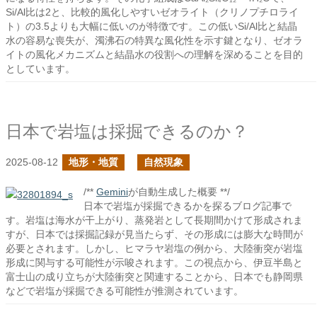
Si/Al比は2と、比較的風化しやすいゼオライト（クリノプチロライ
ト）の3.5よりも大幅に低いのが特徴です。この低いSi/Al比と結晶
水の容易な喪失が、濁沸石の特異な風化性を示す鍵となり、ゼオラ
イトの風化メカニズムと結晶水の役割への理解を深めることを目的
としています。
日本で岩塩は採掘できるのか？
2025-08-12
地形・地質
自然現象
/**
Gemini
が自動生成した概要 **/
日本で岩塩が採掘できるかを探るブログ記事で
す。岩塩は海水が干上がり、蒸発岩として長期間かけて形成されま
すが、日本では採掘記録が見当たらず、その形成には膨大な時間が
必要とされます。しかし、ヒマラヤ岩塩の例から、大陸衝突が岩塩
形成に関与する可能性が示唆されます。この視点から、伊豆半島と
富士山の成り立ちが大陸衝突と関連することから、日本でも静岡県
などで岩塩が採掘できる可能性が推測されています。