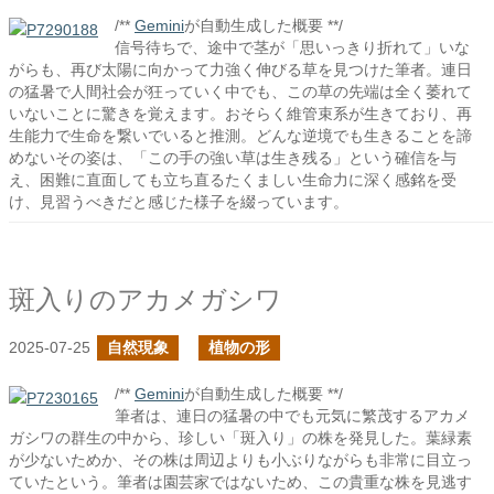
/**
Gemini
が自動生成した概要 **/
信号待ちで、途中で茎が「思いっきり折れて」いな
がらも、再び太陽に向かって力強く伸びる草を見つけた筆者。連日
の猛暑で人間社会が狂っていく中でも、この草の先端は全く萎れて
いないことに驚きを覚えます。おそらく維管束系が生きており、再
生能力で生命を繋いでいると推測。どんな逆境でも生きることを諦
めないその姿は、「この手の強い草は生き残る」という確信を与
え、困難に直面しても立ち直るたくましい生命力に深く感銘を受
け、見習うべきだと感じた様子を綴っています。
斑入りのアカメガシワ
2025-07-25
自然現象
植物の形
/**
Gemini
が自動生成した概要 **/
筆者は、連日の猛暑の中でも元気に繁茂するアカメ
ガシワの群生の中から、珍しい「斑入り」の株を発見した。葉緑素
が少ないためか、その株は周辺よりも小ぶりながらも非常に目立っ
ていたという。筆者は園芸家ではないため、この貴重な株を見逃す