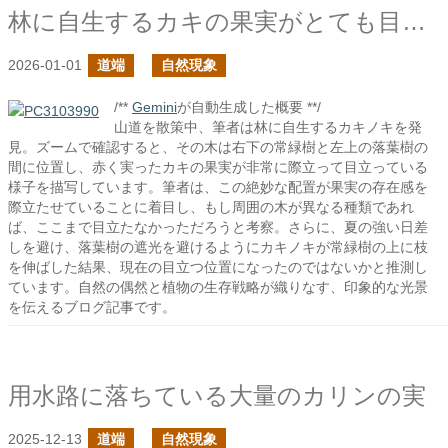
林に自生するカキの果実がとても目立っている
2026-01-01
道端
自然現象
/**
Gemini
が自動生成した概要 **/
山道を散策中、筆者は林に自生するカキノキを発
見。ズームで確認すると、その木は右下の常緑樹と左上の落葉樹の
間に位置し、赤く実ったカキの果実が非常に際立って目立っている
様子を描写しています。筆者は、この絶妙な配置が果実の存在感を
際立たせていることに着目し、もし周囲の木が異なる種類であれ
ば、ここまで目立たなかっただろうと考察。さらに、夏の強い日差
しを避け、落葉樹の遮光を避けるようにカキノキが常緑樹の上に枝
を伸ばした結果、現在の目立つ位置になったのではないかと推測し
ています。自然の偶然と植物の生存戦略が織りなす、印象的な光景
を伝えるブログ記事です。
用水路に落ちている大量のカリンの実
2025-12-13
道端
自然現象