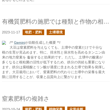
有機質肥料の施肥では種類と作物の相性に注意すべきの続き
2023-11-17
堆肥・肥料
土壌環境
/**
Gemini
が自動生成した概要 **/
大豆は窒素肥料を与えなくても、土壌中の窒素だけで十分な
根の生育が見込めます。特に、排水性と保水性を高めるタンニン由
来の地力窒素を 활용すると効果的です。ただし、土壌中の酸素が
多くなると根粒菌の活性が低下するため、鉄分の供給も重要になり
ます。鉄分は腐植酸とリン酸が適度に含まれる土壌で効果を発揮し
ます。大豆栽培において、窒素肥料の代わりに土壌中の栄養を最大
限に活用することが、収量と品質向上に繋がります。
窒素肥料の複雑さ
2023-10-24
堆肥・肥料
植物栄養
化学全般