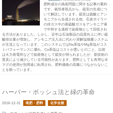
肥料成分の偽装問題に関する記事の要約
です。栽培者視点から、硫安の生成につ
いて解説しています。硫安は硫酸とアン
モニアから合成される他、石炭ボイラー
の排ガス中の亜硫酸ガスをアンモニア液
で中和する過程で副産物として回収され
る方法がありました。しかし、近年は石油製品の品質向上に伴い硫
酸排出量が増加し、アンモニア注入法に代わり溶解塩噴霧システム
が主流となっています。このシステムではNa系塩やMg系塩がコス
トパフォーマンスに優れ、Ca系塩はコストが悪いとのこと。以前
は火力発電所などで副産物として硫安が得られましたが、新技術の
普及により減少している可能性があります。肥料としても有用な水
マグの使用が別用途に転用され、肥料価格の高騰につながらないこ
とを願っています。
ハーバー・ボッシュ法と緑の革命
2016-12-31
堆肥・肥料
化学全般