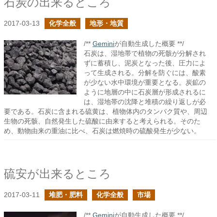
石炭の出来るところ
2017-03-13
化学全般
地形・地質
/**
Gemini
が自動生成した概要 **/
石炭は、湿地帯で植物の死骸が分解され
ずに蓄積し、泥炭となった後、圧力によ
って生成される。分解を防ぐには、酸素
が少ない水中環境が重要となる。炭鉱の
ように地層の中に石炭層が形成されるに
は、湿地帯の沈降と堆積の繰り返しが必
要である。石炭に含まれる硫黄は、植物体内のタンパク質や、周辺
生物の死骸、自然発生した硫酸に由来すると考えられる。そのた
め、動物由来の重油に比べ、石炭は燃焼時の硫酸発生が少ない。
硫安が出来るところ
2017-03-11
堆肥・肥料
化学全般
市場
/**
Gemini
が自動生成した概要 **/