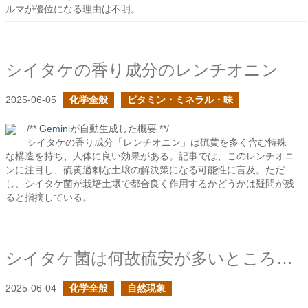
ルマが優位になる理由は不明。
シイタケの香り成分のレンチオニン
2025-06-05
化学全般
ビタミン・ミネラル・味
/**
Gemini
が自動生成した概要 **/
シイタケの香り成分「レンチオニン」は硫黄を多く含む特殊
な構造を持ち、人体に良い効果がある。記事では、このレンチオニ
ンに注目し、硫黄過剰な土壌の解決策になる可能性に言及。ただ
し、シイタケ菌が栽培土壌で都合良く作用するかどうかは疑問が残
ると指摘している。
シイタケ菌は何故硫安が多いところでは不利になるのか？
2025-06-04
化学全般
自然現象