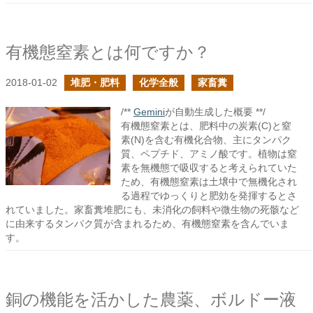
有機態窒素とは何ですか？
2018-01-02
堆肥・肥料
化学全般
家畜糞
/**
Gemini
が自動生成した概要 **/
有機態窒素とは、肥料中の炭素(C)と窒
素(N)を含む有機化合物、主にタンパク
質、ペプチド、アミノ酸です。植物は窒
素を無機態で吸収すると考えられていた
ため、有機態窒素は土壌中で無機化され
る過程でゆっくりと肥効を発揮するとさ
れていました。家畜糞堆肥にも、未消化の飼料や微生物の死骸など
に由来するタンパク質が含まれるため、有機態窒素を含んでいま
す。
銅の機能を活かした農薬、ボルドー液