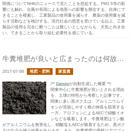
関係についてNHKのニュースで見たことを想起する。PM2.5等の影
響にも触れ、台風や長雨による地形への影響を懸念する。自身にで
きることを模索し、工業製品の使用量を減らす、農薬の使用量を減
らす活動などを検討する。現代社会の恩恵を受けている以上、工業
製品の使用を完全に断つことは難しいとしながらも、天気と向き合
い、できることから取り組む必要性を感じている。
牛糞堆肥が良いと広まったのは何故なのか？を考えてみる
2017-07-08
堆肥・肥料
家畜糞
/**
Gemini
が自動生成した概要 **/
関東中心に牛糞堆肥が良いとされる理由
を、土壌の特性から考察した記事です。
関東に多い黒ボク土は、アルミニウムイ
オンが溶脱しやすく根の伸長を阻害する
一方、アロフェンによるAECで硝酸イオ
ンなどを吸着します。牛糞堆肥はリン酸
がアルミニウムを無害化し、硝酸塩もAECが吸着するため、黒ボク
土の欠点を補う効果があります。また、牛糞堆肥の腐植はアロフェ