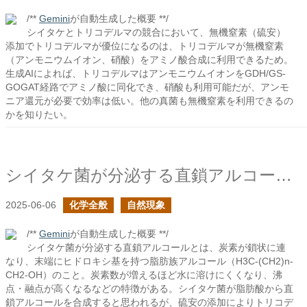
/**
Gemini
が自動生成した概要 **/
シイタケとトリコデルマの競合において、無機窒素（硫安）
添加でトリコデルマが優位になるのは、トリコデルマが無機窒素
（アンモニウムイオン、硝酸）をアミノ酸合成に利用できるため。
生成AIによれば、トリコデルマはアンモニウムイオンをGDH/GS-
GOGAT経路でアミノ酸に同化でき、硝酸も利用可能だが、アンモ
ニア還元が必要で効率は低い。他の真菌も無機窒素を利用できるの
かを知りたい。
シイタケ菌が分泌する直鎖アルコールとは何だ？
2025-06-06
化学全般
自然現象
/**
Gemini
が自動生成した概要 **/
シイタケ菌が分泌する直鎖アルコールとは、炭素が鎖状に連
なり、末端にヒドロキシ基を持つ脂肪族アルコール（H3C-(CH2)n-
CH2-OH）のこと。炭素数が増えるほど水に溶けにくくなり、沸
点・融点が高くなるなどの特徴がある。シイタケ菌が脂肪酸から直
鎖アルコールを合成すると思われるが、硫安の添加によりトリコデ