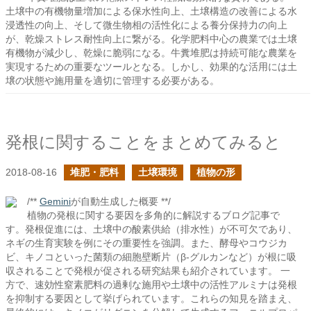
土壌中の有機物量増加による保水性向上、土壌構造の改善による水
浸透性の向上、そして微生物相の活性化による養分保持力の向上
が、乾燥ストレス耐性向上に繋がる。化学肥料中心の農業では土壌
有機物が減少し、乾燥に脆弱になる。牛糞堆肥は持続可能な農業を
実現するための重要なツールとなる。しかし、効果的な活用には土
壌の状態や施用量を適切に管理する必要がある。
発根に関することをまとめてみると
2018-08-16
堆肥・肥料
土壌環境
植物の形
/**
Gemini
が自動生成した概要 **/
植物の発根に関する要因を多角的に解説するブログ記事で
す。発根促進には、土壌中の酸素供給（排水性）が不可欠であり、
ネギの生育実験を例にその重要性を強調。また、酵母やコウジカ
ビ、キノコといった菌類の細胞壁断片（β-グルカンなど）が根に吸
収されることで発根が促される研究結果も紹介されています。 一
方で、速効性窒素肥料の過剰な施用や土壌中の活性アルミナは発根
を抑制する要因として挙げられています。これらの知見を踏まえ、