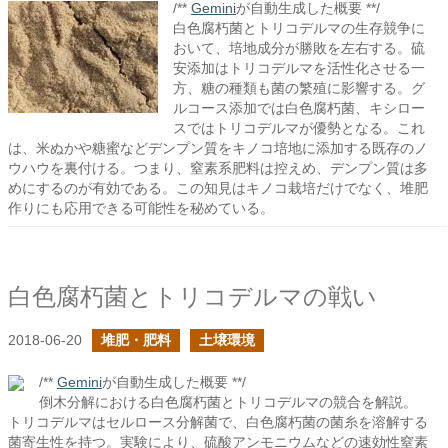
/**
Gemini
が自動生成した概要 **/
白色腐朽菌とトリコデルマの生存競争に
おいて、培地成分が勝敗を左右する。硫
安添加はトリコデルマを活性化させる一
方、糖の種類も菌の繁殖に影響する。グ
ルコース添加では白色腐朽菌、キシロー
スではトリコデルマが優勢となる。これ
は、米ぬかや糖蜜などデンプン質をキノコ培地に添加する既存のノ
ウハウを裏付ける。つまり、窒素系肥料は控えめ、デンプン質は多
めにするのが有効である。この知見はキノコ栽培だけでなく、堆肥
作りにも応用できる可能性を秘めている。
白色腐朽菌とトリコデルマの戦い
2018-06-20
堆肥・肥料
土壌環境
/**
Gemini
が自動生成した概要 **/
倒木分解における白色腐朽菌とトリコデルマの競合を解説。
トリコデルマはセルロース分解菌で、白色腐朽菌の菌糸を溶解する
菌寄生性を持つ。実験により、硫酸アンモニウムなどの速効性窒素