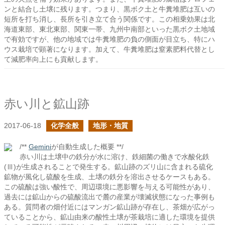
ンと結合し土壌に残ります。つまり、黒ボク土と牛糞堆肥は互いの
短所を打ち消し、長所を引き立て合う関係です。この相乗効果は北
海道東部、東北東部、関東一帯、九州中南部といった黒ボク土地域
で有効ですが、他の地域では牛糞堆肥の負の側面が目立ち、特にハ
ウス栽培で顕著になります。加えて、牛糞堆肥は窒素肥料代替とし
て減肥率向上にも貢献します。
赤い川と鉱山跡
2017-06-18
化学全般
地形・地質
/**
Gemini
が自動生成した概要 **/
赤い川は土壌中の鉄分が水に溶け、鉄細菌の働きで水酸化鉄
(Ⅲ)が生成されることで発生する。鉱山跡のズリ山に含まれる硫化
鉱物が風化し硫酸を生成、土壌の鉄分を溶出させるケースもある。
この硫酸は強い酸性で、周辺環境に悪影響を与える可能性があり、
過去には鉱山からの硫酸流出で麓の産業が壊滅状態になった事例も
ある。質問者の畑付近にはマンガン鉱山跡が存在し、茶畑が広がっ
ていることから、鉱山由来の酸性土壌が茶栽培に適した環境を提供