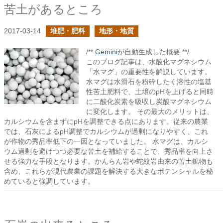
苦土があるところ
2017-03-14
堆肥・肥料
地形・地質
/**
Gemini
が自動生成した概要 **/
このブログ記事は、水酸化マグネシウム
「水マグ」の重要性を解説しています。
水マグは水滑石を粉砕したく溶性の塩基
性苦土肥料で、土壌のpHを上げると同時
に二酸化炭素を吸収し炭酸マグネシウム
に変化します。 その最大のメリットは、
カルシウムを含まずにpHを調整できる点にあります。従来の農業
では、石灰によるpH調整でカルシウムが過剰になりやすく、これ
が作物の秀品率低下の一因となっていました。 水マグは、カルシ
ウム過剰を避けつつ必要な苦土を補給することで、秀品率を向上さ
せる強力な手段となります。かんらん岩や蛇紋岩由来の苦土鉱物も
含め、これらが現代農業の課題を解決する大きなポテンシャルを秘
めていると強調しています。