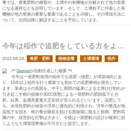
事では、窒素肥料の種類や、土壌中の有機物が分解されて地力窒素
になる過程などを説明しています。そして、土壌粒子に付着した有
機物が地力窒素の重要な要素であることを示唆し、その増強方法に
ついて、次回以降に解説することを予告しています。
今年は稲作で追肥をしている方をよく見かけるの続き
2022-08-24
堆肥・肥料
植物栄養
土壌環境
稲作
/**
Gemini
が自動生成した概要 **/
今年は一発肥料使用の稲作でも追肥（穂肥）が増加傾向にあ
り、10年以上稲作を行う農家でも初めての追肥事例が発生してい
ます。筆者はその原因を、中干し期間の猛暑による土壌ひび割れが
引き起こす根の損傷や高EC状態による一発肥料の肥効低下と分
析。結果、金属系要素欠乏症状が見られるといいます。追肥して
も、水溶性肥料が緑藻や浮草に優先的に利用され、浮草の繁茂が地
温低下を招き、根の養分吸収を妨げる悪循環に陥ると指摘。肥料高
騰の中、経営的な打撃は大きく、今後は一発肥料の設計が確実に効
くような土壌環境整備が不可欠だと提言します。