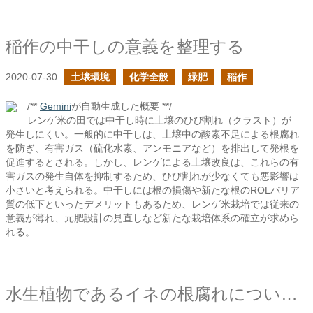
稲作の中干しの意義を整理する
2020-07-30
土壌環境
化学全般
緑肥
稲作
/**
Gemini
が自動生成した概要 **/
レンゲ米の田では中干し時に土壌のひび割れ（クラスト）が
発生しにくい。一般的に中干しは、土壌中の酸素不足による根腐れ
を防ぎ、有害ガス（硫化水素、アンモニアなど）を排出して発根を
促進するとされる。しかし、レンゲによる土壌改良は、これらの有
害ガスの発生自体を抑制するため、ひび割れが少なくても悪影響は
小さいと考えられる。中干しには根の損傷や新たな根のROLバリア
質の低下といったデメリットもあるため、レンゲ米栽培では従来の
意義が薄れ、元肥設計の見直しなど新たな栽培体系の確立が求めら
れる。
水生植物であるイネの根腐れについて考える