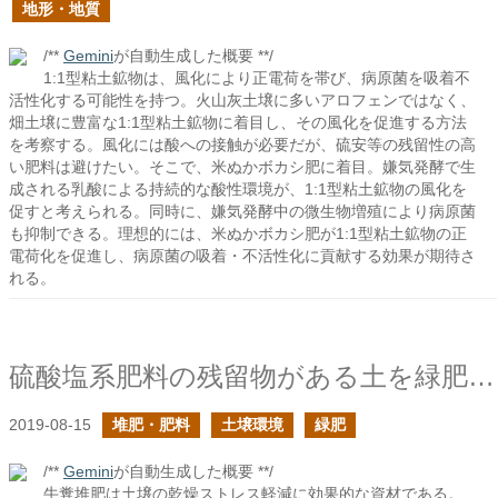
地形・地質
/**
Gemini
が自動生成した概要 **/
1:1型粘土鉱物は、風化により正電荷を帯び、病原菌を吸着不
活性化する可能性を持つ。火山灰土壌に多いアロフェンではなく、
畑土壌に豊富な1:1型粘土鉱物に着目し、その風化を促進する方法
を考察する。風化には酸への接触が必要だが、硫安等の残留性の高
い肥料は避けたい。そこで、米ぬかボカシ肥に着目。嫌気発酵で生
成される乳酸による持続的な酸性環境が、1:1型粘土鉱物の風化を
促すと考えられる。同時に、嫌気発酵中の微生物増殖により病原菌
も抑制できる。理想的には、米ぬかボカシ肥が1:1型粘土鉱物の正
電荷化を促進し、病原菌の吸着・不活性化に貢献する効果が期待さ
れる。
硫酸塩系肥料の残留物がある土を緑肥で解決したい
2019-08-15
堆肥・肥料
土壌環境
緑肥
/**
Gemini
が自動生成した概要 **/
牛糞堆肥は土壌の乾燥ストレス軽減に効果的な資材である。