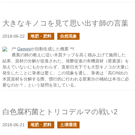
大きなキノコを見て思い出す師の言葉
2018-06-22
堆肥・肥料
自然現象
/**
Gemini
が自動生成した概要 **/
農業の師の教えに従い木質チップを高く積み上げて施用した
結果、資材の分解が促進された。発酵促進の有機資材（窒素源）を
加えていないにもかかわらず、直射日光下でも大型キノコが大量に
発生したことに筆者は驚く。この現象を通し、筆者は「高C/N比の
木質資材を分解する際、慣行的に行われる窒素分の補給は本当に必
要なのか？」という疑問を呈している。
白色腐朽菌とトリコデルマの戦い2
2018-06-21
堆肥・肥料
土壌環境