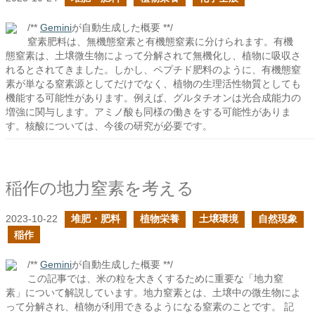
/**
Gemini
が自動生成した概要 **/
窒素肥料は、無機態窒素と有機態窒素に分けられます。有機
態窒素は、土壌微生物によって分解されて無機化し、植物に吸収さ
れるとされてきました。しかし、ペプチド肥料のように、有機態窒
素が単なる窒素源としてだけでなく、植物の生理活性物質としても
機能する可能性があります。例えば、グルタチオンは光合成能力の
増強に関与します。アミノ酸も同様の働きをする可能性がありま
す。核酸については、今後の研究が必要です。
稲作の地力窒素を考える
2023-10-22
堆肥・肥料
植物栄養
土壌環境
自然現象
稲作
/**
Gemini
が自動生成した概要 **/
この記事では、米の粒を大きくするために重要な「地力窒
素」について解説しています。地力窒素とは、土壌中の微生物によ
って分解され、植物が利用できるようになる窒素のことです。 記