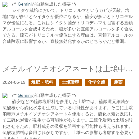
/**
Gemini
が自動生成した概要 **/
シイタケ栽培において、トリコデルマというカビが天敵。培
地に糖が多いとシイタケが優位になるが、硫安が多いとトリコデル
マが優位になる。これはシイタケ菌がトリコデルマを阻害する直鎖
アルコールを合成するため。糖が多いと直鎖アルコールを多く合成
できる。硫安がトリコデルマ優位にする理由は、直鎖アルコールの
合成酵素に影響するか、直接無効化するかのどちらかだと推測。
メチルイソチオシアネートは土壌中でどのように変化するか？の続き
2024-06-19
堆肥・肥料
土壌環境
化学全般
農薬
/**
Gemini
が自動生成した概要 **/
硫安などの硫酸塩肥料を多用した土壌では、硫酸還元細菌が
硫酸根から硫化水素を生成している可能性があります。そこに土壌
消毒剤メチルイソチオシアネートを使用すると、硫化水素と反応し
て二硫化炭素が発生する可能性があります。二硫化炭素は土壌を酸
化させるため、肥料成分の吸収を阻害する可能性も考えられます。
硫酸塩肥料は多用されがちですが、土壌への影響も考慮する必要が
あるかもしれません。