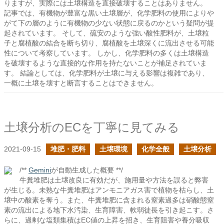
りますが、実際には土壌構造を直接破壊することはありません。
記事では、有機物が豊富な黒い土壌層が、化学肥料の使用によりや
がて下の層のように有機物の少ない状態に戻るのかという疑問が提
起されています。 そして、硫安のような強い酸性肥料が、土壌粒
子と腐植酸の結合を断ち切り、腐植酸を土壌深くに流出させる可能
性について考察しています。 しかし、化学肥料の多くは土壌構造
を破壊するような直接的な作用を持たないことが補足されていま
す。 結論としては、化学肥料が土壌に与える影響は複雑であり、
一概に土壌を壊すと断言することはできません。
土壌分析のECを丁寧に見てみる
2021-09-15
堆肥・肥料
土壌環境
化学全般
土壌分析
/**
Gemini
が自動生成した概要 **/
牛糞堆肥は土壌改良に有効だが、施用量や方法を誤ると弊害
が生じる。未熟な牛糞堆肥はアンモニアガス害で植物を枯らし、土
壌中の酸素を奪う。また、牛糞堆肥に含まれる窒素過多は硝酸態窒
素の流出による地下水汚染、生育障害、軟弱徒長を引き起こす。さ
らに、過剰な塩類集積はEC値の上昇を招き、生育阻害や養分吸収