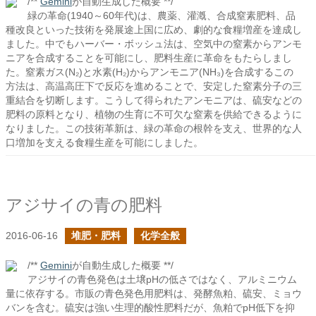
/**
Gemini
が自動生成した概要 **/
緑の革命(1940～60年代)は、農薬、灌漑、合成窒素肥料、品
種改良といった技術を発展途上国に広め、劇的な食糧増産を達成し
ました。中でもハーバー・ボッシュ法は、空気中の窒素からアンモ
ニアを合成することを可能にし、肥料生産に革命をもたらしまし
た。窒素ガス(N₂)と水素(H₂)からアンモニア(NH₃)を合成するこの
方法は、高温高圧下で反応を進めることで、安定した窒素分子の三
重結合を切断します。こうして得られたアンモニアは、硫安などの
肥料の原料となり、植物の生育に不可欠な窒素を供給できるように
なりました。この技術革新は、緑の革命の根幹を支え、世界的な人
口増加を支える食糧生産を可能にしました。
アジサイの青の肥料
2016-06-16
堆肥・肥料
化学全般
/**
Gemini
が自動生成した概要 **/
アジサイの青色発色は土壌pHの低さではなく、アルミニウム
量に依存する。市販の青色発色用肥料は、発酵魚粕、硫安、ミョウ
バンを含む。硫安は強い生理的酸性肥料だが、魚粕でpH低下を抑