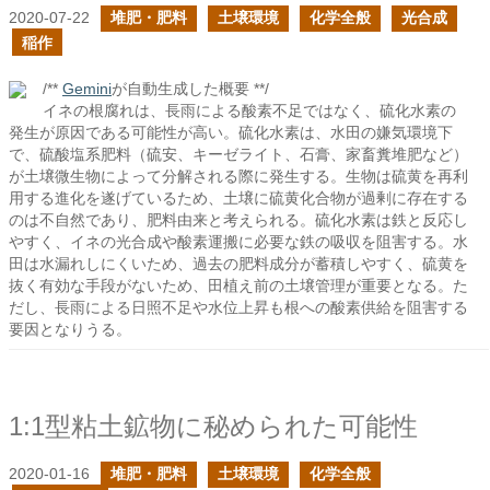
2020-07-22
堆肥・肥料
土壌環境
化学全般
光合成
稲作
/**
Gemini
が自動生成した概要 **/
イネの根腐れは、長雨による酸素不足ではなく、硫化水素の
発生が原因である可能性が高い。硫化水素は、水田の嫌気環境下
で、硫酸塩系肥料（硫安、キーゼライト、石膏、家畜糞堆肥など）
が土壌微生物によって分解される際に発生する。生物は硫黄を再利
用する進化を遂げているため、土壌に硫黄化合物が過剰に存在する
のは不自然であり、肥料由来と考えられる。硫化水素は鉄と反応し
やすく、イネの光合成や酸素運搬に必要な鉄の吸収を阻害する。水
田は水漏れしにくいため、過去の肥料成分が蓄積しやすく、硫黄を
抜く有効な手段がないため、田植え前の土壌管理が重要となる。た
だし、長雨による日照不足や水位上昇も根への酸素供給を阻害する
要因となりうる。
1:1型粘土鉱物に秘められた可能性
2020-01-16
堆肥・肥料
土壌環境
化学全般