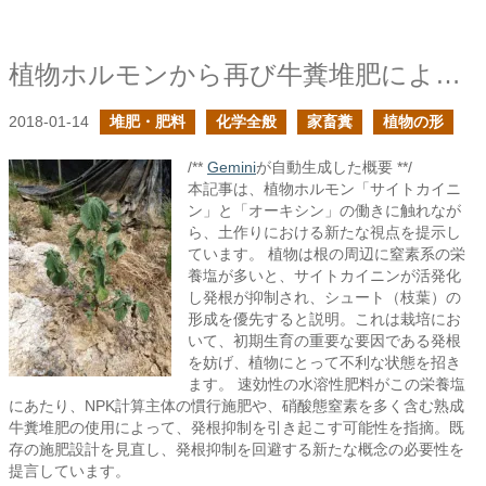
植物ホルモンから再び牛糞堆肥による土作りの価値を問う
2018-01-14
堆肥・肥料
化学全般
家畜糞
植物の形
/**
Gemini
が自動生成した概要 **/
本記事は、植物ホルモン「サイトカイニ
ン」と「オーキシン」の働きに触れなが
ら、土作りにおける新たな視点を提示し
ています。 植物は根の周辺に窒素系の栄
養塩が多いと、サイトカイニンが活発化
し発根が抑制され、シュート（枝葉）の
形成を優先すると説明。これは栽培にお
いて、初期生育の重要な要因である発根
を妨げ、植物にとって不利な状態を招き
ます。 速効性の水溶性肥料がこの栄養塩
にあたり、NPK計算主体の慣行施肥や、硝酸態窒素を多く含む熟成
牛糞堆肥の使用によって、発根抑制を引き起こす可能性を指摘。既
存の施肥設計を見直し、発根抑制を回避する新たな概念の必要性を
提言しています。