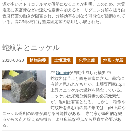
源が多いとトリコデルマが優勢になることが判明。このため、木質
堆肥に家畜糞などの速効性窒素を加えると、リグニン分解を担う白
色腐朽菌の働きが阻害され、分解効率を損なう可能性が指摘されて
いる。高C/N比材には窒素固定菌の活用も示唆された。
蛇紋岩とニッケル
2018-03-20
植物栄養
土壌環境
化学全般
地形・地質
/**
Gemini
が自動生成した概要 **/
蛇紋岩は苦土と鉄を豊富に含み、栽培に
有益と思われがちだが、土壌専門家はpH
上昇とニッケルの過剰を懸念している。
ニッケルは尿素分解酵素の必須元素だ
が、過剰は有害となる。 しかし、稲作や
蛇紋岩を含む山の麓の畑では、pH上昇や
ニッケル過剰の影響が異なる可能性がある。 専門家が局所的な観
点から欠点と捉える特徴も、より広範な視点から見直す必要があ
る。