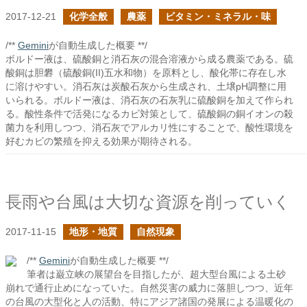
2017-12-21
化学全般
農薬
ビタミン・ミネラル・味
/**
Gemini
が自動生成した概要 **/
ボルドー液は、硫酸銅と消石灰の混合溶液から成る農薬である。硫
酸銅は胆礬（硫酸銅(II)五水和物）を原料とし、酸化帯に存在し水
に溶けやすい。消石灰は炭酸石灰から生成され、土壌pH調整に用
いられる。ボルドー液は、消石灰の石灰乳に硫酸銅を加えて作られ
る。酸性条件で活発になるカビ対策として、硫酸銅の銅イオンの殺
菌力を利用しつつ、消石灰でアルカリ性にすることで、酸性環境を
好むカビの繁殖を抑える効果が期待される。
長雨や台風は大切な資源を削っていく
2017-11-15
地形・地質
自然現象
/**
Gemini
が自動生成した概要 **/
筆者は巌立峡の展望台を目指したが、超大型台風による土砂
崩れで通行止めになっていた。自然災害の威力に落胆しつつ、近年
の台風の大型化と人の活動、特にアジア諸国の発展による温暖化の