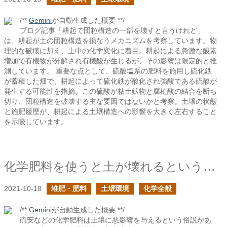
/**
Gemini
が自動生成した概要 **/
ブログ記事「耕起で団粒構造の一部を壊すと言うけれど」
は、耕起が土の団粒構造を損なうメカニズムを考察しています。物
理的な破壊に加え、土中の化学変化に着目。耕起による急激な酸素
増加で有機物が分解され有機酸が生じるが、その影響は限定的と推
測しています。 重要な点として、硫酸塩系の肥料を施用し硫化鉄
が蓄積した畑で、耕起によって硫化鉄が酸化され強酸である硫酸が
発生する可能性を指摘。この硫酸が粘土鉱物と腐植酸の結合を断ち
切り、団粒構造を破壊する主な要因ではないかと考察。土壌の状態
と施肥履歴が、耕起による土壌構造への影響を大きく左右すること
を示唆しています。
化学肥料を使うと土が壊れるということはどういうことかを考える
2021-10-18
堆肥・肥料
土壌環境
化学全般
/**
Gemini
が自動生成した概要 **/
硫安などの化学肥料は土壌に悪影響を与えるという俗説があ