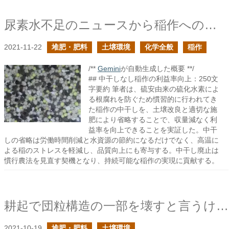
尿素水不足のニュースから稲作への影響を考える
2021-11-22
堆肥・肥料
土壌環境
化学全般
稲作
/**
Gemini
が自動生成した概要 **/
## 中干しなし稲作の利益率向上：250文
字要約 筆者は、硫安由来の硫化水素によ
る根腐れを防ぐため慣習的に行われてき
た稲作の中干しを、土壌改良と適切な施
肥により省略することで、収量減なく利
益率を向上できることを実証した。中干
しの省略は労働時間削減と水資源の節約になるだけでなく、高温に
よる稲のストレスを軽減し、品質向上にも寄与する。中干し廃止は
慣行農法を見直す契機となり、持続可能な稲作の実現に貢献する。
耕起で団粒構造の一部を壊すと言うけれど
2021-10-19
堆肥・肥料
土壌環境