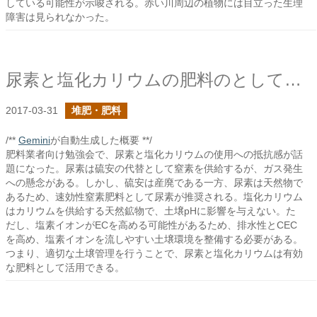
している可能性が示唆される。赤い川周辺の植物には目立った生理
障害は見られなかった。
尿素と塩化カリウムの肥料のとしての使いどころ
2017-03-31
堆肥・肥料
/**
Gemini
が自動生成した概要 **/
肥料業者向け勉強会で、尿素と塩化カリウムの使用への抵抗感が話
題になった。尿素は硫安の代替として窒素を供給するが、ガス発生
への懸念がある。しかし、硫安は産廃である一方、尿素は天然物で
あるため、速効性窒素肥料として尿素が推奨される。塩化カリウム
はカリウムを供給する天然鉱物で、土壌pHに影響を与えない。た
だし、塩素イオンがECを高める可能性があるため、排水性とCEC
を高め、塩素イオンを流しやすい土壌環境を整備する必要がある。
つまり、適切な土壌管理を行うことで、尿素と塩化カリウムは有効
な肥料として活用できる。