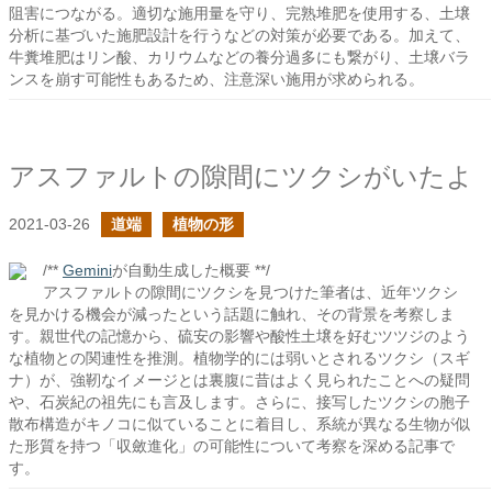
阻害につながる。適切な施用量を守り、完熟堆肥を使用する、土壌
分析に基づいた施肥設計を行うなどの対策が必要である。加えて、
牛糞堆肥はリン酸、カリウムなどの養分過多にも繋がり、土壌バラ
ンスを崩す可能性もあるため、注意深い施用が求められる。
アスファルトの隙間にツクシがいたよ
2021-03-26
道端
植物の形
/**
Gemini
が自動生成した概要 **/
アスファルトの隙間にツクシを見つけた筆者は、近年ツクシ
を見かける機会が減ったという話題に触れ、その背景を考察しま
す。親世代の記憶から、硫安の影響や酸性土壌を好むツツジのよう
な植物との関連性を推測。植物学的には弱いとされるツクシ（スギ
ナ）が、強靭なイメージとは裏腹に昔はよく見られたことへの疑問
や、石炭紀の祖先にも言及します。さらに、接写したツクシの胞子
散布構造がキノコに似ていることに着目し、系統が異なる生物が似
た形質を持つ「収斂進化」の可能性について考察を深める記事で
す。