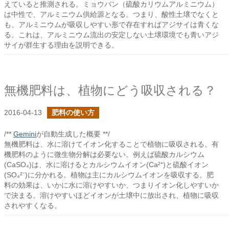
えていると推測される。ミョウバン（硫酸カリウムアルミニウム）
は中性で、アルミニウム供給源となる。つまり、酸性土壌でなくと
も、アルミニウムが吸収しやすい形で存在すればアジサイは青くな
る。これは、アルミニウム流出の安定しない土壌環境でも青いアジ
サイが群生する理由を説明できる。
無機肥料は、植物にどう吸収される？
2016-04-13
肥料の使い方
/**
Gemini
が自動生成した概要 **/
無機肥料は、水に溶けてイオン化することで植物に吸収される。有
機肥料のように微生物分解は必要ない。例えば硫酸カルシウム
(CaSO₄)は、水に溶けるとカルシウムイオン(Ca²⁺)と硫酸イオン
(SO₄²⁻)に分かれる。植物は主にカルシウムイオンを吸収する。肥
料の効果は、いかに水に溶けやすいか、つまりイオン化しやすいか
で決まる。溶けやすいほどイオンが土壌中に放出され、植物に吸収
されやすくなる。