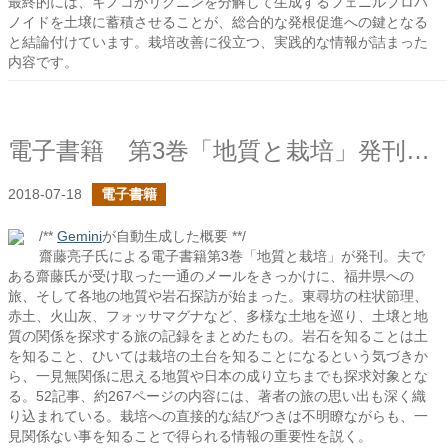
最終的には、キノコがリグニンを分解して生成するフェニルプロパ
ノイドを土壌に蓄積させることが、総合的な発根促進への鍵となる
と結論付けています。栽培改善に役立つ、実践的な情報が詰まった
内容です。
電子書籍 第3巻「地質と栽培」発刊しました！
2018-07-18
電子書籍
/**
Gemini
が自動生成した概要 **/
齋藤亮子氏による電子書籍第3巻「地質と栽培」が発刊。夫で
ある齋藤氏が受け取った一通のメールをきっかけに、福井県への
旅、そして各地の地質や岩石探訪が始まった。東尋坊の柱状節理、
赤土、火山灰、フォッサマグナなど、多様な土地を巡り、土壌と地
質の関係を探求する旅の記録をまとめたもの。岩石を知ることは土
を知ること、ひいては栽培の土台を知ることになるという気づきか
ら、一見無関係に思える地質や日本の成り立ちまでも探求対象とな
る。52記事、約267ページの内容には、著者の旅の思い出も深く織
り込まれている。栽培への直接的な結びつきは不明瞭ながらも、一
見関係ない事を知ることで得られる情報の重要性を説く。