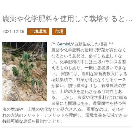
農薬や化学肥料を使用して栽培すると野菜が育たない環境になるという意見に対して
2021-12-16
土壌環境
市場
/**
Gemini
が自動生成した概要 **/
農薬や化学肥料の使用で野菜が育たなく
なるという意見は、必ずしも正しくな
い。化学肥料の中には土壌バランスを整
えるものもあり、一概に悪者扱いできな
い。 実際には、過剰な家畜糞投入による
塩類集積で、野菜が育たなくなるケース
が多い。慣行農法よりも、有機農法の方
が、土壌環境を悪化させる可能性もあ
る。 しかし、農薬や化学肥料だけに頼る
農業にも問題はある。農薬耐性を持つ害
虫の増加や、土壌の劣化などが懸念される。 重要なのは、それぞ
れの方法のメリット・デメリットを理解し、環境負荷を低減できる
持続可能な農業を目指すことだ。