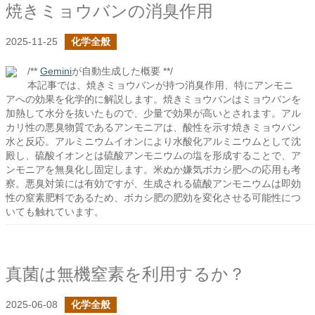
焼きミョウバンの消臭作用
2025-11-25
化学全般
/**
Gemini
が自動生成した概要 **/
本記事では、焼きミョウバンが持つ消臭作用、特にアンモニ
アへの効果を化学的に解説します。焼きミョウバンはミョウバンを
加熱して水分を抜いたもので、少量で効果が高いとされます。アル
カリ性の悪臭物質であるアンモニアは、酸性を示す焼きミョウバン
水と反応。アルミニウムイオンにより水酸化アルミニウムとして沈
殿し、硫酸イオンとは硫酸アンモニウムの塩を形成することで、ア
ンモニアを無臭化し固定します。米ぬか嫌気ボカシ肥への応用も考
察。悪臭対策には有効ですが、生成される硫酸アンモニウムは即効
性の窒素肥料であるため、ボカシ肥の肥効を変化させる可能性につ
いても触れています。
真菌は無機窒素を利用するか？
2025-06-08
化学全般