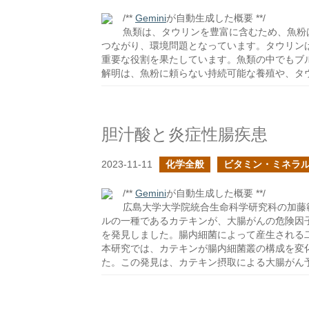
/**
Gemini
が自動生成した概要 **/
魚類は、タウリンを豊富に含むため、魚粉
つながり、環境問題となっています。タウリン
重要な役割を果たしています。魚類の中でもブ
解明は、魚粉に頼らない持続可能な養殖や、タ
胆汁酸と炎症性腸疾患
2023-11-11
化学全般
ビタミン・ミネラ
/**
Gemini
が自動生成した概要 **/
広島大学大学院統合生命科学研究科の加藤
ルの一種であるカテキンが、大腸がんの危険因
を発見しました。腸内細菌によって産生される
本研究では、カテキンが腸内細菌叢の構成を変
た。この発見は、カテキン摂取による大腸がん