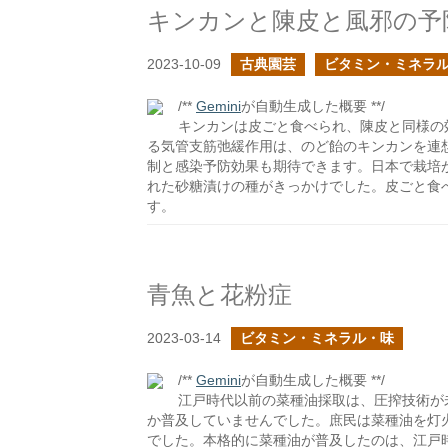
キンカンと陳皮と風邪の予
2023-10-09
古典園芸
ビタミン・ミネラ
/**
Gemini
が自動生成した概要 **/
キンカンは皮ごと食べられ、陳皮と同様の
る気管支筋弛緩作用は、のど飴のキンカンを連
制と感染予防効果も期待できます。日本で栽培
れた砂糖漬けの種がきっかけでした。皮ごと食
す。
青魚と花粉症
2023-03-14
ビタミン・ミネラル・味
/**
Gemini
が自動生成した概要 **/
江戸時代以前の菜種油採取は、圧搾技術が
か普及していませんでした。庶民は菜種油を灯
でした。本格的に菜種油が普及したのは、江戸