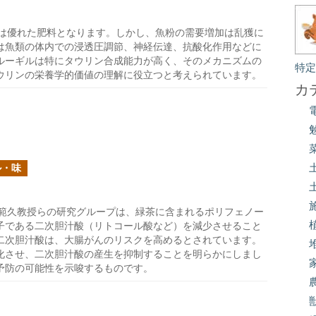
は優れた肥料となります。しかし、魚粉の需要増加は乱獲に
は魚類の体内での浸透圧調節、神経伝達、抗酸化作用などに
ルーギルは特にタウリン合成能力が高く、そのメカニズムの
特
ウリンの栄養学的価値の理解に役立つと考えられています。
カ
ル・味
範久教授らの研究グループは、緑茶に含まれるポリフェノー
子である二次胆汁酸（リトコール酸など）を減少させること
二次胆汁酸は、大腸がんのリスクを高めるとされています。
化させ、二次胆汁酸の産生を抑制することを明らかにしまし
予防の可能性を示唆するものです。