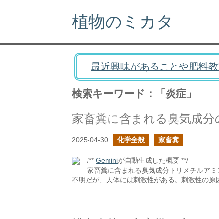
植物のミカタ
最近興味があることや肥料教
検索キーワード：「炎症」
家畜糞に含まれる臭気成分
2025-04-30
化学全般
家畜糞
/**
Gemini
が自動生成した概要 **/
家畜糞に含まれる臭気成分トリメチルアミ
不明だが、人体には刺激性がある。刺激性の原