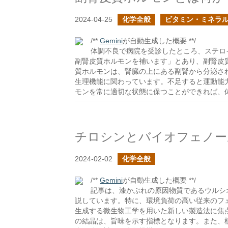
2024-04-25
化学全般
ビタミン・ミネラ
/**
Gemini
が自動生成した概要 **/
体調不良で病院を受診したところ、ステロ
副腎皮質ホルモンを補います」とあり、副腎皮
質ホルモンは、腎臓の上にある副腎から分泌さ
生理機能に関わっています。不足すると運動能
モンを常に適切な状態に保つことができれば、
チロシンとバイオフェノー
2024-02-02
化学全般
/**
Gemini
が自動生成した概要 **/
記事は、漆かぶれの原因物質であるウルシ
説しています。特に、環境負荷の高い従来のフ
生成する微生物工学を用いた新しい製造法に焦
の結晶は、旨味を示す指標となります。また、