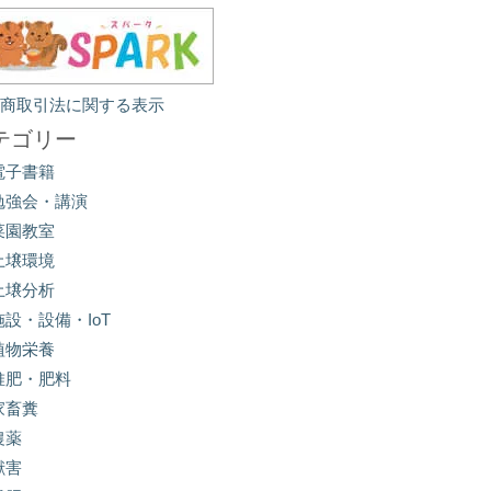
定商取引法に関する表示
テゴリー
電子書籍
勉強会・講演
菜園教室
土壌環境
土壌分析
施設・設備・IoT
植物栄養
堆肥・肥料
家畜糞
農薬
獣害