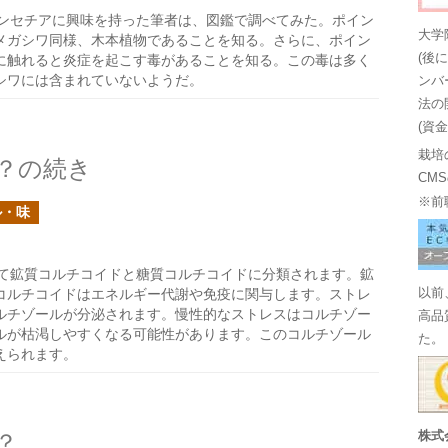
ンセチアに興味を持った筆者は、図鑑で調べてみた。ポイン
大学
メガシワ同様、木本植物であることを知る。さらに、ポイン
(後
に触れると炎症を起こす毒があることを知る。この毒は多く
シワには含まれていないようだ。
ンバ
法の
(資
栽培
？の続き
CM
※前
ル・味
て鉱質コルチコイドと糖質コルチコイドに分類されます。鉱
コルチコイドはエネルギー代謝や免疫に関与します。ストレ
以前
ルチゾールが分泌されます。慢性的なストレスはコルチゾー
高品
ルが枯渇しやすくなる可能性があります。このコルチゾール
た。
えられます。
？
株式