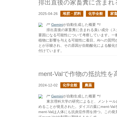
2025-04-26
堆肥・肥料
化学全般
家
/**
Gemini
が自動生成した概要 **/
排出直後の家畜糞に含まれる臭い成分（ス
要因になる可能性について考察しています。一
植物に影響を与える可能性に着目。AIへの質
とが示唆され、その原因が自動酸化による酸化
付けています。
ment-Valで作物の抵抗性
2024-12-02
化学全般
農薬
/**
Gemini
が自動生成した概要 **/
東京理科大学の研究によると、メントールに
めることが発見された。ダイズの葉にment-V
ment-Valは人体にも抗炎症作用を持つ。こ