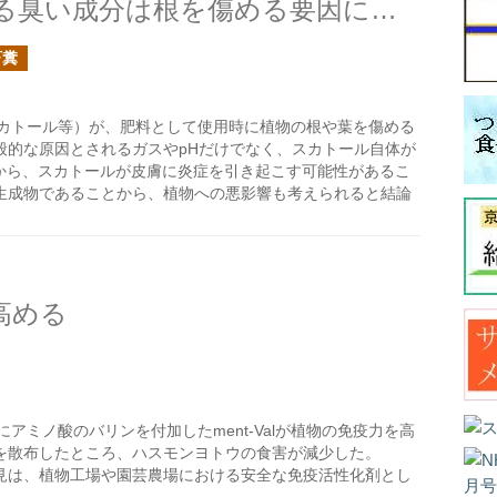
排出直後の家畜糞に含まれる臭い成分は根を傷める要因になるか？
畜糞
カトール等）が、肥料として使用時に植物の根や葉を傷める
般的な原因とされるガスやpHだけでなく、スカトール自体が
問から、スカトールが皮膚に炎症を引き起こす可能性があるこ
生成物であることから、植物への悪影響も考えられると結論
を高める
アミノ酸のバリンを付加したment-Valが植物の免疫力を高
alを散布したところ、ハスモンヨトウの食害が減少した。
の発見は、植物工場や園芸農場における安全な免疫活性化剤とし