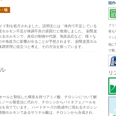
稲作
ル・味
フリ
イド剤を処方されました。説明文には「体内で不足している
質ホルモン不足が体調不良の原因だと推測しました。 副腎皮
発も
れるホルモンで、炎症の制御や代謝、免疫反応など、様々な
イン
力や免疫力に影響が出ることが予想されます。 副腎皮質ホル
他に
体調管理に役立つと考え、その方法を探っています。
で教
ル
リ
オールと類似した構造を持つアミノ酸、チロシンについて解
ェノール製造法に代わり、チロシンからバイオフェノールを
点を当てています。 ハードチーズの熟成中に現れるチロシン
植物ホルモンであるサリチル酸は、チロシンから合成され、