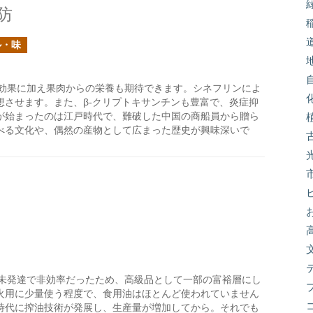
防
ル・味
効果に加え果肉からの栄養も期待できます。シネフリンによ
想させます。また、β-クリプトキサンチンも豊富で、炎症抑
が始まったのは江戸時代で、難破した中国の商船員から贈ら
べる文化や、偶然の産物として広まった歴史が興味深いで
未発達で非効率だったため、高級品として一部の富裕層にし
火用に少量使う程度で、食用油はほとんど使われていません
時代に搾油技術が発展し、生産量が増加してから。それでも