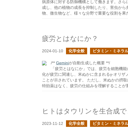
病原体に対する防御機構として働きます。さら
成し、他の植物の成長を抑制したり、害虫から
物、微生物など、様々な分野で重要な役割を果
疲労とはなにか？
2024-01-10
化学全般
ビタミン・ミネラ
/**
Gemini
が自動生成した概要 **/
「疲労とはなにか」では、疲労を細胞機能の
化が疲労に関連し、米ぬかに含まれるγ-オリザノ
ことが示されています。 ただし、米ぬかの摂
特効薬はなく、疲労の仕組みを理解することが
ヒトはタウリンを生合成で
2023-11-12
化学全般
ビタミン・ミネラ