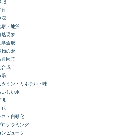
緑肥
稲作
道端
地形・地質
自然現象
化学全般
植物の形
古典園芸
光合成
市場
ビタミン・ミネラル・味
おいしい水
高槻
文化
テスト自動化
プログラミング
コンピュータ