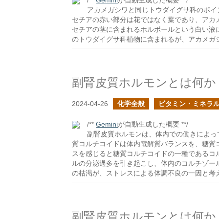
/**
Gemini
が自動生成した概要 **/
アカメガシワと同じトウダイグサ科のポイ
セチアの赤い部分は花ではなく葉であり、アカ
セチアの茎に含まれるホルボールという白い液
のトウダイグサ科植物に含まれるが、アカメガ
副腎皮質ホルモンとは何か
2024-04-26
化学全般
ビタミン・ミネラ
/**
Gemini
が自動生成した概要 **/
副腎皮質ホルモンは、体内での働きによっ
質コルチコイドは体内電解質バランスを、糖質
スを感じると糖質コルチコイドの一種であるコ
ルの分泌過多を引き起こし、体内のコルチゾー
の枯渇が、ストレスによる体調不良の一因と考
副腎皮質ホルモンとは何か