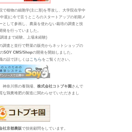
院で植物の細胞学(主に形)を専攻し、大学院在学中
に中退)に今で言うところのスタートアップの初期メ
ーとして参画し、農薬を使わない栽培の調査と技
開発を行っていました。
金調達まで経験。上場未経験)
の調査と並行で野菜の販売からネットショップの
Sの
SOY CMS/Shop
の開発を開始しました。
こちら
職の話で詳しくは
をご覧ください。
、神奈川県の養鶏場、
株式会社コトブキ園
さんで
質な鶏糞堆肥の製造に関わらせていただきまし
会社京都農販
で技術顧問をしています。