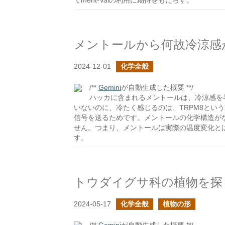
てment-Valの利用に期待をもたらす。
メントールから何故冷涼感
2024-12-01
化学全般
/**
Gemini
が自動生成した概要 **/
ハッカに含まれるメントールは、冷涼感を
いないのに、冷たく感じるのは、TRPM8とい
信号を送るためです。メントールの化学構造が
せん。つまり、メントールは実際の温度変化と
す。
トウダイグサ科の植物を探
2024-05-17
化学全般
植物の形