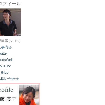
ロフィール
齋藤 毅(ツヨシ)
仕事内容
witter
ocsWell
ouTube
itHub
お問い合わせ