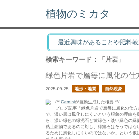
植物のミカタ
最近興味があることや肥料教
検索キーワード：「片岩」
緑色片岩で層毎に風化の仕
2025-09-25
地形・地質
自然現象
/**
Gemini
が自動生成した概要 **/
ブログ記事「緑色片岩で層毎に風化の仕方
で、濃い層は風化しにくいという現象の理由を
ら、濃い緑色の緑泥石と黄緑色・淡い緑色の緑
粘土鉱物であるのに対し、緑簾石はそうではな
るために風化しにくいのではないか」という仮