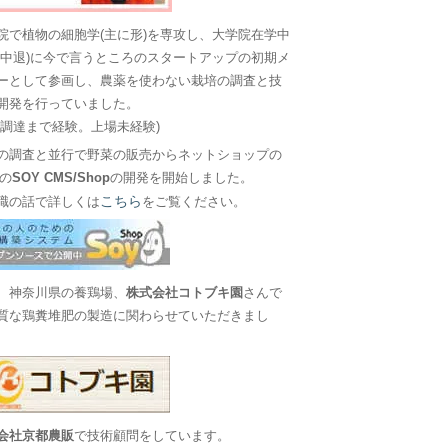
院で植物の細胞学(主に形)を専攻し、大学院在学中
に中退)に今で言うところのスタートアップの初期メ
ーとして参画し、農薬を使わない栽培の調査と技
開発を行っていました。
金調達まで経験。上場未経験)
の調査と並行で野菜の販売からネットショップの
Sの
SOY CMS/Shop
の開発を開始しました。
こちら
職の話で詳しくは
をご覧ください。
、神奈川県の養鶏場、
株式会社コトブキ園
さんで
質な鶏糞堆肥の製造に関わらせていただきまし
会社京都農販
で技術顧問をしています。