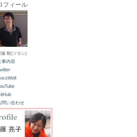
ロフィール
齋藤 毅(ツヨシ)
仕事内容
witter
ocsWell
ouTube
itHub
お問い合わせ