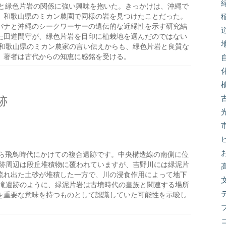
と緑色片岩の関係に強い興味を抱いた。きっかけは、沖縄で
、和歌山県のミカン農園で同様の岩を見つけたことだった。
バナと沖縄のシークワーサーの遺伝的な近縁性を示す研究結
た田道間守が、緑色片岩を目印に植栽地を選んだのではない
や和歌山県のミカン農家の言い伝えからも、緑色片岩と良質な
、著者は古代からの知恵に感銘を受ける。
跡
ら飛鳥時代にかけての複合遺跡です。中央構造線の南側に位
遺跡周辺は段丘堆積物に覆われていますが、吉野川には緑泥片
流れ出た土砂が堆積した一方で、川の浸食作用によって地下
宮滝遺跡のように、緑泥片岩は古墳時代の皇族と関連する場所
を重要な意味を持つものとして認識していた可能性を示唆し