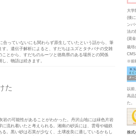
大学
(後
ンバ
法の
(資
に合っていないにも関わらず原生していたという話から、筆
栽培
ます。遺伝子解析によると、すだちはユズとタチバナの交雑
CM
のことから、すだちのルーツと徳島県のある場所との関係
測し、物語は続きます。
※前
けた
以前
高品
た。
灰岩の可能性があることがわかった。丹沢山地には緑色片岩
岸に流れ着いたと考えられる。湘南の砂浜には、雲母や磁鉄
ある。黒い砂は石英が少なく、土壌改良に適しているかもし
株式