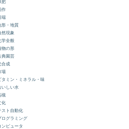
緑肥
稲作
道端
地形・地質
自然現象
化学全般
植物の形
古典園芸
光合成
市場
ビタミン・ミネラル・味
おいしい水
高槻
文化
テスト自動化
プログラミング
コンピュータ