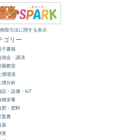
定商取引法に関する表示
テゴリー
電子書籍
勉強会・講演
菜園教室
土壌環境
土壌分析
施設・設備・IoT
植物栄養
堆肥・肥料
家畜糞
農薬
獣害