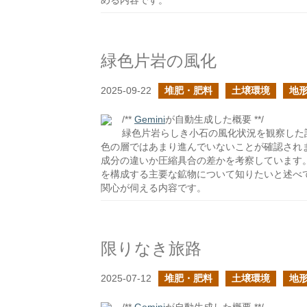
める内容です。
緑色片岩の風化
2025-09-22
堆肥・肥料
土壌環境
地
/**
Gemini
が自動生成した概要 **/
緑色片岩らしき小石の風化状況を観察した
色の層ではあまり進んでいないことが確認され
成分の違いか圧縮具合の差かを考察しています
を構成する主要な鉱物について知りたいと述べ
関心が伺える内容です。
限りなき旅路
2025-07-12
堆肥・肥料
土壌環境
地