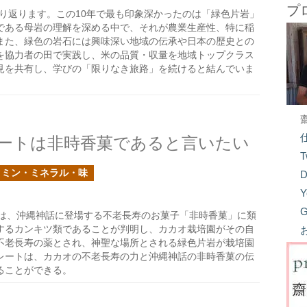
プ
り返ります。この10年で最も印象深かったのは「緑色片岩」
である母岩の理解を深める中で、それが農業生産性、特に稲
また、緑色の岩石には興味深い地域の伝承や日本の歴史との
を協力者の田で実践し、米の品質・収量を地域トップクラス
見を共有し、学びの「限りなき旅路」を続けると結んでいま
ートは非時香菓であると言いたい
T
タミン・ミネラル・味
D
Y
G
は、沖縄神話に登場する不老長寿のお菓子「非時香菓」に類
するカンキツ類であることが判明し、カカオ栽培園がその自
不老長寿の薬とされ、神聖な場所とされる緑色片岩が栽培園
レートは、カカオの不老長寿の力と沖縄神話の非時香菓の伝
ることができる。