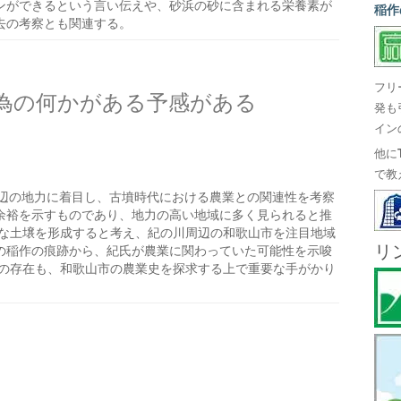
ンができるという言い伝えや、砂浜の砂に含まれる栄養素が
稲作
去の考察とも関連する。
フリ
為の何かがある予感がある
発も
イン
他に
で教
辺の地力に着目し、古墳時代における農業との関連性を考察
余裕を示すものであり、地力の高い地域に多く見られると推
質な土壌を形成すると考え、紀の川周辺の和歌山市を注目地域
リ
の稲作の痕跡から、紀氏が農業に関わっていた可能性を示唆
社の存在も、和歌山市の農業史を探求する上で重要な手がかり