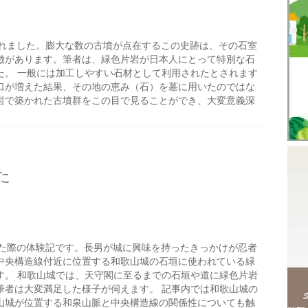
れました。膨大な数の古墳が点在するこの史跡は、その石室
徴があります。筆者は、緑色片岩が日本人にとって特別な石
た。 一般には加工しやすい石材として利用されたとされます
口が増えた結果、その地の恵み（石）を墓に用いたのではな
岩で築かれた古墳群をこの目で見ることができ、大変意義深
た
た際の体験記です。長男が城に興味を持ったきっかけが忍者
中央構造線付近に位置する和歌山城の石垣に使われている緑
す。 和歌山城では、天守閣に至るまでの石垣や道に緑色片岩
筆者は大変満足した様子が伺えます。 記事内では和歌山城の
山城が位置する和泉山脈と中央構造線の関係性についても触