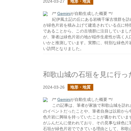
2024-03-27
地形・地質
/**
Gemini
が自動生成した概要 **/
紀伊風土記の丘にある岩橋千塚古墳群を訪
が緑色片岩を積み上げて建造されている点に特
であることから、この古墳群に注目していまし
が、筆者は緑色片岩の地が稲作生産性が高く人
いかと推測しています。実際に、特別な緑色片
い訪問となりました。
和歌山城の石垣を見に行っ
2024-03-26
地形・地質
/**
Gemini
が自動生成した概要 **/
この記事は、筆者が家族で和歌山城を訪れ
のイベントだったことや、筆者自身は以前から
色片岩に興味を持っていたことが書かれていま
がふんだんに使われており、その見事な緑色に
石垣が緑色片岩でできている理由として、和歌