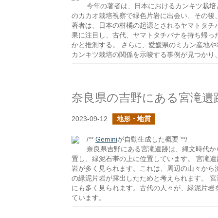
今年の著者は、日本におけるカンキツ栽培
のカカオ栽培視察で緑色片岩に出会い、その後
著者は、日本の柑橘の起源とされるヤマトタチ
果に注目し、古代、ヤマトタチバナを持ち帰っ
かと推測する。 さらに、愛媛県のミカン産地
カンキツ栽培の関係を示唆する事例が見つかり
奈良県の吉野にある宮滝遺
2023-09-12
地形・地質
/**
Gemini
が自動生成した概要 **/
奈良県吉野にある宮滝遺跡は、縄文時代か
置し、緑泥石帯の上に位置しています。 宮滝
岩が多く見られます。これは、周辺の山々から
の緑泥片岩が露出したためと考えられます。 
にも多く見られます。古代の人々が、緑泥片岩
ています。