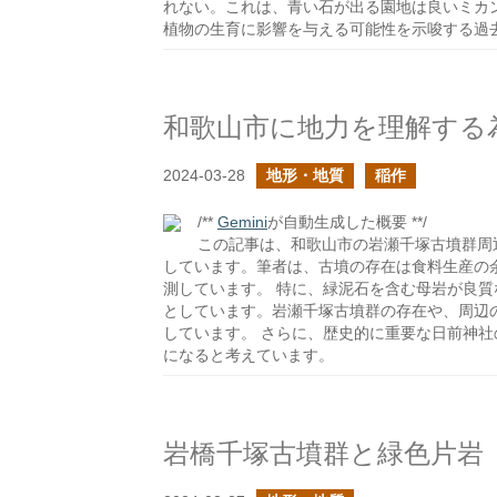
れない。これは、青い石が出る園地は良いミカ
植物の生育に影響を与える可能性を示唆する過
和歌山市に地力を理解する
2024-03-28
地形・地質
稲作
/**
Gemini
が自動生成した概要 **/
この記事は、和歌山市の岩瀬千塚古墳群周
しています。筆者は、古墳の存在は食料生産の
測しています。 特に、緑泥石を含む母岩が良
としています。岩瀬千塚古墳群の存在や、周辺
しています。 さらに、歴史的に重要な日前神
になると考えています。
岩橋千塚古墳群と緑色片岩