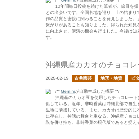
/**
Gemini
が自動生成した概要 **/
10年間毎日投稿を続けた筆者が、節目を振
との出会いです。全国各地を巡り、土の始まり
作の品質と密接に関わることを発見しました。
繋がりがあることも知りました。得られた知見
に向上させ、講演の機会も得ました。今後は知
す。
沖縄県産カカオのチョコレ
2025-02-19
古典園芸
地形・地質
ビ
/**
Gemini
が自動生成した概要 **/
沖縄産のカカオ豆を使用したチョコレート
似している。近年、非時香菓は沖縄北部で自生
生地に隣接している。また、カカオは歴史的に
に存在し、神話の舞台と重なる。沖縄産チョコ
説を併せ持ち、非時香菓の現代版であると捉え