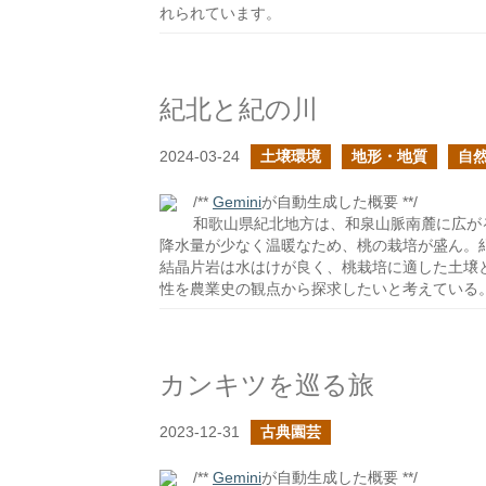
れられています。
紀北と紀の川
2024-03-24
土壌環境
地形・地質
自
/**
Gemini
が自動生成した概要 **/
和歌山県紀北地方は、和泉山脈南麓に広が
降水量が少なく温暖なため、桃の栽培が盛ん。
結晶片岩は水はけが良く、桃栽培に適した土壌
性を農業史の観点から探求したいと考えている
カンキツを巡る旅
2023-12-31
古典園芸
/**
Gemini
が自動生成した概要 **/