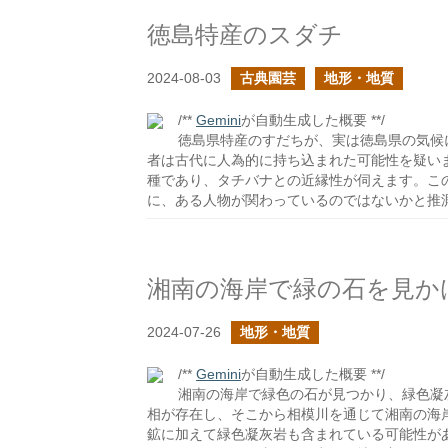
徳島特産のスダチ
2024-08-03
古典園芸
地形・地質
/**
Gemini
が自動生成した概要 **/
徳島県特産のすだちが、実は徳島県の気候
者は古代に人為的に持ち込まれた可能性を疑い
種であり、タチバナとの近縁性が伺えます。こ
に、ある人物が関わっているのではないかと推
湘南の海岸で緑の石を見か
2024-07-26
地形・地質
/**
Gemini
が自動生成した概要 **/
湘南の海岸で緑色の石が見つかり、緑色凝
相が存在し、そこから相模川を通じて湘南の海
鉱に加えて緑色凝灰岩も含まれている可能性が