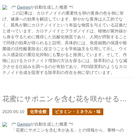
/**
Gemini
が自動生成した概要 **/
この記事は、カロテノイドの重要性を卵の黄身の色を例に挙
げ、健康への効果を解説しています。鮮やかな黄身は人工的でな
く、親鳥が雛にカロテノイドという有益な物質を与えている証拠だ
と述べています。カロテノイドとフラボノイドは、植物が紫外線か
ら身を守るために獲得した抗酸化物質であり、人間が摂取すること
で同様の効果が得られると説明。具体的には、免疫細胞の保護や殺
菌後の活性酸素除去に役立つことを学術論文を引用して示し、ウイ
ルス感染症の重症化抑制にも繋がると推測しています。そして、作
物におけるカロテノイド増加の方法を探るには、除草剤のような減
少させる仕組みを調べるのが有効であり、PDS阻害剤のようなカロ
テノイド合成を阻害する除草剤の存在を例に挙げています。
花蜜にサポニンを含む花を咲かせる木があるらしい
2020-05-10
化学全般
ビタミン・ミネラル・味
/**
Gemini
が自動生成した概要 **/
「花蜜にサポニンを含む木がある」との情報から、養蜂への