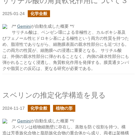
サリチル酸の角質軟化作用について３
2025-01-24
化学全般
/**
Gemini
が自動生成した概要 **/
サリチル酸は、ベンゼン環による非極性と、カルボキシ基及
びフェノール性ヒドロキシ基による極性という両方の性質を持つた
め、脂溶性でありながら、細胞膜表面の親水性部分にも近づける。
この両方の性質が、細胞膜への浸透に重要となる。 サリチル酸
は、外側の親水性部分に弾かれることなく、内側の疎水性部分にも
弾かれることなく浸透し、角質軟化作用を発揮する。膜貫通タンパ
クや脂質との反応は、更なる研究が必要である。
スベリンの推定化学構造を見る
2024-11-17
化学全般
植物の形
/**
Gemini
が自動生成した概要 **/
スベリンは植物細胞壁に存在し、蒸散を防ぐ役割を持つ。構
造は芳香族化合物と脂肪族化合物の重合体から成り、両者は架橋構