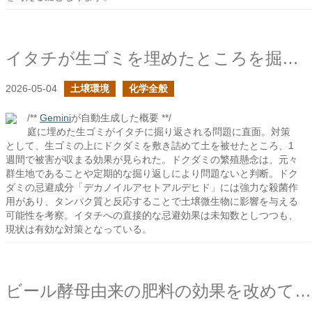
イタチが生ゴミを埋めたところを掘り返すので、ドクダミの臭いでどうにか出来ないか
2026-05-04
土壌環境
化学全般
/**
Gemini
が自動生成した概要 **/
庭に埋めた生ゴミがイタチに掘り返される問題に直面。対策
として、生ゴミの上にドクダミを敷き詰めて土を被せたところ、1
週間で被害が収まる効果が見られた。ドクダミの繁殖懸念は、元々
群生地であることや定期的な掘り返しにより問題ないと判断。ドク
ダミの忌避成分「デカノイルアセトアルデヒド」には強力な殺菌作
用があり、タンパク質と反応することで土壌微生物に影響を与える
可能性を考察。イタチへの直接的な忌避効果は未知数としつつも、
現状は有効な対策となっている。
ビール酵母由来の肥料の効果を改めて考えてみた