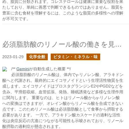
め、脂質に分類されます。コレステロールは健康に重要な役割を果
たしており、単純に善悪で判断できるものではありません。脂質を
豊富に含む食材を理解するには、このような脂質の多様性への理解
が不可欠です。
必須脂肪酸のリノール酸の働きを見てみる
2023-01-29
化学全般
ビタミン・ミネラル・味
/**
Gemini
が自動生成した概要 **/
必須脂肪酸のリノール酸は、体内でγ-リノレン酸、アラキドン
酸へと代謝され、最終的にエイコサノイドという生理活性物質を生
成します。エイコサノイドはプロスタグランジンE2やPGD2などを
含み、平滑筋収縮、血管拡張、発熱、睡眠誘発など多様な生理作用
に関与します。 重要なのは、ヒトはリノール酸からγ-リノレン酸
への変換はできますが、オレイン酸からリノール酸を合成できない
点です。このためリノール酸は必須脂肪酸として食事から摂取する
必要があります。 一方で、アラキドン酸カスケードの過剰な活性
化は炎症反応の亢進につながる可能性も示唆されており、リノール
酸摂取の過剰症が懸念されます。