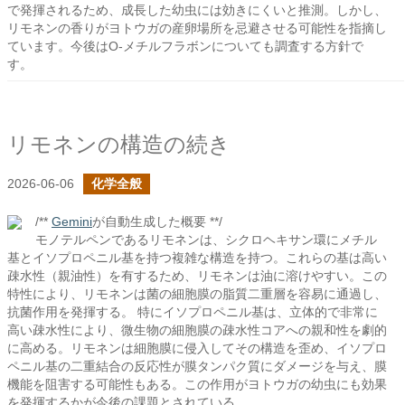
で発揮されるため、成長した幼虫には効きにくいと推測。しかし、
リモネンの香りがヨトウガの産卵場所を忌避させる可能性を指摘し
ています。今後はO-メチルフラボンについても調査する方針で
す。
リモネンの構造の続き
2026-06-06
化学全般
/**
Gemini
が自動生成した概要 **/
モノテルペンであるリモネンは、シクロヘキサン環にメチル
基とイソプロペニル基を持つ複雑な構造を持つ。これらの基は高い
疎水性（親油性）を有するため、リモネンは油に溶けやすい。この
特性により、リモネンは菌の細胞膜の脂質二重層を容易に通過し、
抗菌作用を発揮する。 特にイソプロペニル基は、立体的で非常に
高い疎水性により、微生物の細胞膜の疎水性コアへの親和性を劇的
に高める。リモネンは細胞膜に侵入してその構造を歪め、イソプロ
ペニル基の二重結合の反応性が膜タンパク質にダメージを与え、膜
機能を阻害する可能性もある。この作用がヨトウガの幼虫にも効果
を発揮するかが今後の課題とされている。