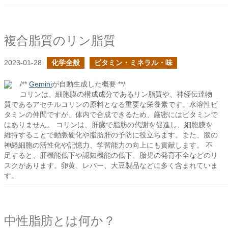
複合脂質のリン脂質
2023-01-28
化学全般
ビタミン・ミネラル・味
/**
Gemini
が自動生成した概要 **/
コリンは、細胞膜の構成成分であるリン脂質や、神経伝達物
質であるアセチルコリンの原料となる重要な栄養素です。水溶性ビ
タミンの仲間ですが、体内で合成できるため、厳密にはビタミンで
はありません。 コリンは、肝臓で脂肪の代謝を促進し、細胞膜を
維持することで動脈硬化や脂肪肝の予防に役立ちます。また、脳の
神経細胞の活性化や記憶力、学習能力の向上にも貢献します。 不
足すると、肝機能低下や認知機能の低下、胎児の発育不全などのリ
スクがあります。卵黄、レバー、大豆製品などに多く含まれていま
す。
中性脂肪とは何か？