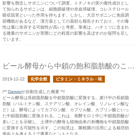
影響を懸念しサポニンについて調査。トチノキの実の毒性成分とし
て知られるサポニンは、細胞膜破壊や赤血球破壊、コレステロール
吸収阻害といった作用を持ちます。しかし、大豆サポニンに免疫調
節機能があるなど、漢方薬としての薬効も報告されており、その毒
性は量に依存する可能性が高いと考察。筆者は、ハチミツに含まれ
る微量のサポニンが実際にどの程度の影響を及ぼすのか疑問を呈し
ています。
ビール酵母から中鎖の飽和脂肪酸のことを知る
2019-12-22
化学全般
ビタミン・ミネラル・味
/**
Gemini
が自動生成した概要 **/
ビール酵母は長鎖脂肪酸を中鎖脂肪酸に変換する。麦汁中の長鎖脂
肪酸（パルミチン酸、ステアリン酸、オレイン酸、リノレイン酸な
ど）は、酵母によってカプロン酸、カプリル酸、カプリン酸といっ
た中鎖脂肪酸に変換される。これは、発酵モロミ中に中鎖脂肪酸が
多いことを示唆し、土壌中の酵母も植物由来の有機物を中鎖脂肪酸
に変換する可能性を示す。この知見は、菌根菌の活用による栽培効
率向上を考える上で重要なヒントとなる。