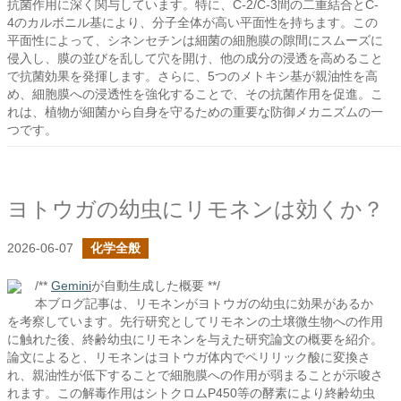
抗菌作用に深く関与しています。特に、C-2/C-3間の二重結合とC-
4のカルボニル基により、分子全体が高い平面性を持ちます。この
平面性によって、シネンセチンは細菌の細胞膜の隙間にスムーズに
侵入し、膜の並びを乱して穴を開け、他の成分の浸透を高めること
で抗菌効果を発揮します。さらに、5つのメトキシ基が親油性を高
め、細胞膜への浸透性を強化することで、その抗菌作用を促進。こ
れは、植物が細菌から自身を守るための重要な防御メカニズムの一
つです。
ヨトウガの幼虫にリモネンは効くか？
2026-06-07
化学全般
/**
Gemini
が自動生成した概要 **/
本ブログ記事は、リモネンがヨトウガの幼虫に効果があるか
を考察しています。先行研究としてリモネンの土壌微生物への作用
に触れた後、終齢幼虫にリモネンを与えた研究論文の概要を紹介。
論文によると、リモネンはヨトウガ体内でペリリック酸に変換さ
れ、親油性が低下することで細胞膜への作用が弱まることが示唆さ
れます。この解毒作用はシトクロムP450等の酵素により終齢幼虫