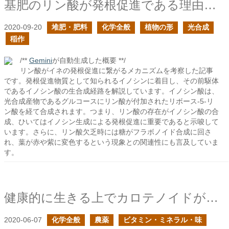
基肥のリン酸が発根促進である理由を考えてみる
2020-09-20
堆肥・肥料
化学全般
植物の形
光合成
稲作
/**
Gemini
が自動生成した概要 **/
リン酸がイネの発根促進に繋がるメカニズムを考察した記事
です。発根促進物質として知られるイノシンに着目し、その前駆体
であるイノシン酸の生合成経路を解説しています。イノシン酸は、
光合成産物であるグルコースにリン酸が付加されたリボース-5-リ
ン酸を経て合成されます。つまり、リン酸の存在がイノシン酸の合
成、ひいてはイノシン生成による発根促進に重要であると示唆して
います。さらに、リン酸欠乏時には糖がフラボノイド合成に回さ
れ、葉が赤や紫に変色するという現象との関連性にも言及していま
す。
健康的に生きる上でカロテノイドが大事だから蓄積するのだろう
2020-06-07
化学全般
農薬
ビタミン・ミネラル・味