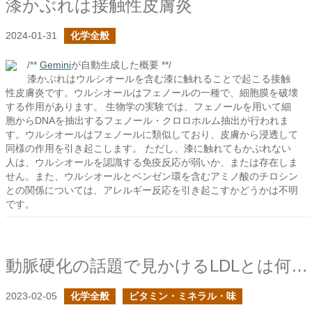
漆かぶれは接触性皮膚炎
2024-01-31
化学全般
/**
Gemini
が自動生成した概要 **/
漆かぶれはウルシオールを含む漆に触れることで起こる接触
性皮膚炎です。ウルシオールはフェノールの一種で、細胞膜を破壊
する作用があります。 生物学の実験では、フェノールを用いて細
胞からDNAを抽出するフェノール・クロロホルム抽出が行われま
す。ウルシオールはフェノールに類似しており、皮膚から浸透して
同様の作用を引き起こします。 ただし、漆に触れてもかぶれない
人は、ウルシオールを認識する免疫反応が弱いか、または存在しま
せん。また、ウルシオールとベンゼン環を含むアミノ酸のチロシン
との関係については、アレルギー反応を引き起こすかどうかは不明
です。
動脈硬化の話題で見かけるLDLとは何だ？
2023-02-05
化学全般
ビタミン・ミネラル・味