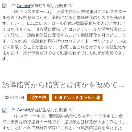
/**
Gemini
が自動生成した概要 **/
LDLコレステロールは、肝臓で作られ末梢組織にコレステロー
ルを運ぶ役割を持つため、過剰になると動脈硬化のリスクを高めま
す。しかし、LDLコレステロール自体が動脈硬化を引き起こすわけ
ではありません。血管壁に蓄積したコレステロールが活性酸素によ
って酸化し、過酸化脂質に変化することで動脈硬化を引き起こしま
す。そのため、抗酸化作用を持つカロテノイド、ポリフェノールな
どを摂取することが重要です。お茶に含まれるカテキンも抗酸化作
用があり、風邪予防だけでなく動脈硬化予防にも効果が期待できま
す。
誘導脂質から脂質とは何かを改めて考える
2023-02-04
化学全般
ビタミン・ミネラル・味
/**
Gemini
が自動生成した概要 **/
コレステロールは、細胞膜の柔軟性やステロイドホルモン合
成に重要な誘導脂質の一種です。脂肪酸とは構造が大きく異なりま
すが、水に不溶で無極性溶媒に可溶という脂質の定義を満たすた