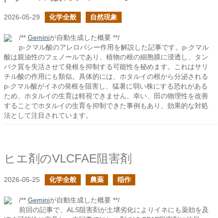
2026-05-29
化学全般
自然現象
/**
Gemini
が自動生成した概要 **/
p-クマル酸のアレロパシー作用を解説した記事です。p-クマル
酸は親油性のフェノールであり、植物の根の細胞膜に浸透し、タン
パク質を失活させて発根を抑制する可能性を秘めます。これはサリ
チル酸の作用にも類似。具体的には、ホタルイの根から分泌される
p-クマル酸がイネの発根を阻害し、猛暑に弱い株にする恐れがある
ため、ホタルイの生育は軽視できません。幸い、田の物理性を改善
することでホタルイの生育を抑制できた事例もあり、効果的な対処
法として注目されています。
ヒエ剤のVLCFAE阻害剤
2026-05-25
化学全般
農薬
稲作
/**
Gemini
が自動生成した概要 **/
前回の記事で、ALS阻害剤が土壌劣化によりイネにも薬効を及