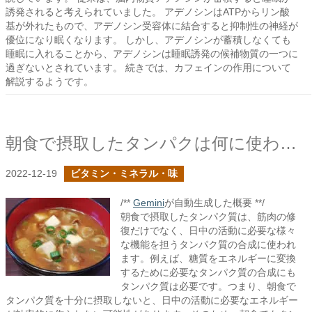
誘発されると考えられていました。 アデノシンはATPからリン酸
基が外れたもので、アデノシン受容体に結合すると抑制性の神経が
優位になり眠くなります。 しかし、アデノシンが蓄積しなくても
睡眠に入れることから、アデノシンは睡眠誘発の候補物質の一つに
過ぎないとされています。 続きでは、カフェインの作用について
解説するようです。
朝食で摂取したタンパクは何に使われるのか？
2022-12-19
ビタミン・ミネラル・味
/**
Gemini
が自動生成した概要 **/
朝食で摂取したタンパク質は、筋肉の修
復だけでなく、日中の活動に必要な様々
な機能を担うタンパク質の合成に使われ
ます。例えば、糖質をエネルギーに変換
するために必要なタンパク質の合成にも
タンパク質は必要です。つまり、朝食で
タンパク質を十分に摂取しないと、日中の活動に必要なエネルギー