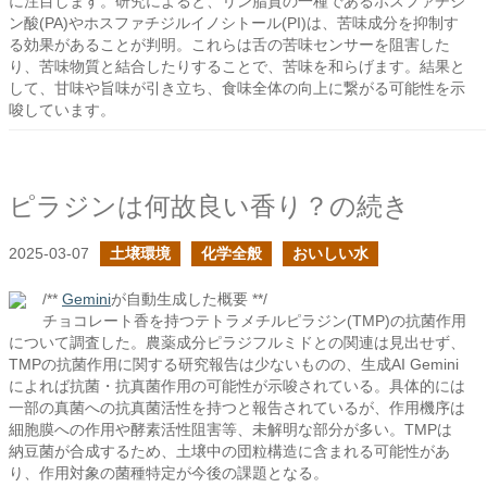
に注目します。研究によると、リン脂質の一種であるホスファチジ
ン酸(PA)やホスファチジルイノシトール(PI)は、苦味成分を抑制す
る効果があることが判明。これらは舌の苦味センサーを阻害した
り、苦味物質と結合したりすることで、苦味を和らげます。結果と
して、甘味や旨味が引き立ち、食味全体の向上に繋がる可能性を示
唆しています。
ピラジンは何故良い香り？の続き
2025-03-07
土壌環境
化学全般
おいしい水
/**
Gemini
が自動生成した概要 **/
チョコレート香を持つテトラメチルピラジン(TMP)の抗菌作用
について調査した。農薬成分ピラジフルミドとの関連は見出せず、
TMPの抗菌作用に関する研究報告は少ないものの、生成AI Gemini
によれば抗菌・抗真菌作用の可能性が示唆されている。具体的には
一部の真菌への抗真菌活性を持つと報告されているが、作用機序は
細胞膜への作用や酵素活性阻害等、未解明な部分が多い。TMPは
納豆菌が合成するため、土壌中の団粒構造に含まれる可能性があ
り、作用対象の菌種特定が今後の課題となる。