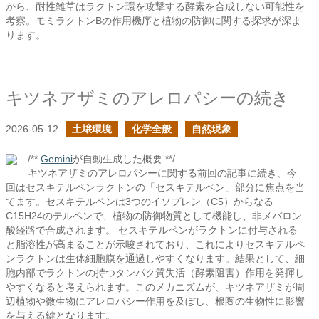
から、耐性雑草はラクトン環を攻撃する酵素を合成しない可能性を
考察。モミラクトンBの作用機序と植物の防御に関する探求が深ま
ります。
キツネアザミのアレロパシーの続き
2026-05-12
土壌環境
化学全般
自然現象
/**
Gemini
が自動生成した概要 **/
キツネアザミのアレロパシーに関する前回の記事に続き、今
回はセスキテルペンラクトンの「セスキテルペン」部分に焦点を当
てます。セスキテルペンは3つのイソプレン（C5）からなる
C15H24のテルペンで、植物の防御物質として機能し、非メバロン
酸経路で合成されます。 セスキテルペンがラクトンに付与される
と脂溶性が高まることが示唆されており、これによりセスキテルペ
ンラクトンは生体細胞膜を通過しやすくなります。結果として、細
胞内部でラクトンの持つタンパク質失活（酵素阻害）作用を発揮し
やすくなると考えられます。このメカニズムが、キツネアザミが周
辺植物や微生物にアレロパシー作用を及ぼし、根圏の生物性に影響
を与える鍵となります。