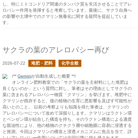
し、特にミトコンドリア関連のタンパク質を失活させることでアレ
ロパシー作用を発揮すると考察しています。最後に、サクラ自身へ
の影響や土壌中でのクマリン無毒化に関する疑問を提起していま
す。
サクラの葉のアレロパシー再び
2026-07-22
堆肥・肥料
化学全般
/**
Gemini
が自動生成した概要 **/
オンライン肥料教室での「サクラの葉を主材料にした堆肥は
良くないのか」という質問に対し、筆者はその理由としてサクラの
葉に含まれるアレロパシー物質「クマリン」を挙げます。堆肥中に
クマリンが残存すると、後の植物の生育に悪影響を及ぼす可能性が
高いとのこと。 以前の考察よりも知識を得た筆者は、クマリンの
アレロパシーについて改めて深掘りします。クマリンはラクトン環
とベンゼン環が結合した構造を持ち、そのラクトン構造による適度
な親油性により、他の植物のクチクラ層や細胞膜に容易に浸透する
と推測。今回はクマリンの構造と浸透メカニズムに焦点を当て、詳
しいアレロパシー作用については次回以降に持ち越されます。