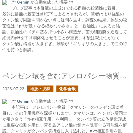
/**
Gemini
が自動生成した概要 **/
ブログ記事は木酢液の主成分である酢酸の殺菌性に着目。一
般的に酢酸の殺菌はpH低下によるとされるが、筆者はより強酸の
クエン酸で同話を聞かない点に疑問を呈す。調査の結果、酢酸の殺
菌性は「pHが低くなる絶妙な小ささ」と「親油性」にあると結
論。親油性のメチル基を持つ小さい構造が、菌の細胞膜を通過して
細胞内pHを下げ弱体化させることが重要。ギ酸は親油性がなく、
クエン酸は構造が大きすぎ、酢酸が「ギリギリの大きさ」でこの特
性を持つと解説。
ベンゼン環を含むアレロパシー物質の作用について
2026-07-23
堆肥・肥料
化学全般
/**
Gemini
が自動生成した概要 **/
本記事は、アレロパシー物質「クマリン」のベンゼン環に着
目し、その作用機序を深掘りします。クマリンは、ベンゼン環同士
が引き合う「π-π相互作用」を利用し、タンパク質の立体構造形成
に重要な役割を果たす芳香族アミノ酸の働きを阻害する可能性を解
説。クマリンがタンパク質構造に入り込むと、π-π相互作用を乱