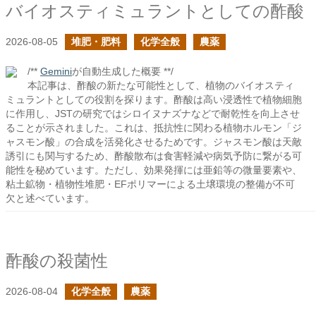
バイオスティミュラントとしての酢酸
2026-08-05
堆肥・肥料
化学全般
農薬
/**
Gemini
が自動生成した概要 **/
本記事は、酢酸の新たな可能性として、植物のバイオスティ
ミュラントとしての役割を探ります。酢酸は高い浸透性で植物細胞
に作用し、JSTの研究ではシロイヌナズナなどで耐乾性を向上させ
ることが示されました。これは、抵抗性に関わる植物ホルモン「ジ
ャスモン酸」の合成を活発化させるためです。ジャスモン酸は天敵
誘引にも関与するため、酢酸散布は食害軽減や病気予防に繋がる可
能性を秘めています。ただし、効果発揮には亜鉛等の微量要素や、
粘土鉱物・植物性堆肥・EFポリマーによる土壌環境の整備が不可
欠と述べています。
酢酸の殺菌性
2026-08-04
化学全般
農薬