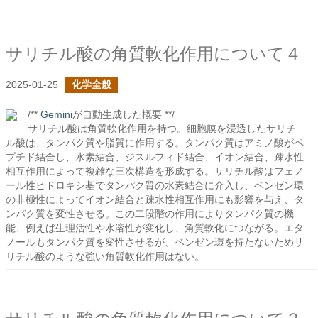
サリチル酸の角質軟化作用について４
2025-01-25
化学全般
/**
Gemini
が自動生成した概要 **/
サリチル酸は角質軟化作用を持つ。細胞膜を浸透したサリチ
ル酸は、タンパク質や脂質に作用する。タンパク質はアミノ酸がペ
プチド結合し、水素結合、ジスルフィド結合、イオン結合、疎水性
相互作用によって複雑な三次構造を形成する。サリチル酸はフェノ
ール性ヒドロキシ基でタンパク質の水素結合に介入し、ベンゼン環
の非極性によってイオン結合と疎水性相互作用にも影響を与え、タ
ンパク質を変性させる。この二段階の作用によりタンパク質の機
能、例えば生理活性や水溶性が変化し、角質軟化につながる。エタ
ノールもタンパク質を変性させるが、ベンゼン環を持たないためサ
リチル酸のような強い角質軟化作用はない。