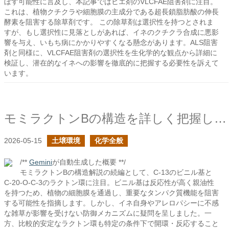
ぼす可能性に言及し、本記事ではヒエ剤のVLCFAE阻害剤に注目。
これは、植物クチクラや細胞膜の主成分である超長鎖脂肪酸の伸長
酵素を阻害する除草剤です。 この除草剤は選択性を持つとされま
すが、もし選択性に見落としがあれば、イネのクチクラ合成に悪影
響を与え、いもち病にかかりやすくなる懸念があります。ALS阻害
剤と同様に、VLCFAE阻害剤の選択性を生化学的な観点から詳細に
検証し、潜在的なイネへの影響を徹底的に把握する必要性を訴えて
います。
モミラクトンBの構造を詳しく把握したいの続き
2026-05-15
土壌環境
化学全般
/**
Gemini
が自動生成した概要 **/
モミラクトンBの構造解説の続編として、C-13のビニル基と
C-20-O-C-3のラクトン環に注目。ビニル基は反応性が高く親油性
を持つため、植物の細胞膜を通過し、重要なタンパク質機能を阻害
する可能性を指摘します。しかし、イネ自身やアレロパシーに不感
な雑草が影響を受けない防御メカニズムに疑問を呈しました。一
方、比較的安定なラクトン環も特定の条件下で開環・反応すること