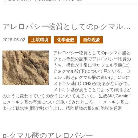
アレロパシー物質としてのp-クマル酸とフェルラ酸の続き
2026-06-02
土壌環境
化学全般
自然現象
アレロパシー物質としてのp-クマル酸と
フェルラ酸の記事でアレロパシー物質の
うち、構造が非常に似たフェルラ酸(上)
とp-クマル酸(下)について見ている。 フ
ェルラ酸とp-クマル酸の違いは、C-3'に
メトキシ基(-O-CH3)があるかないかで、
メトキシ基があることによって作用はど
のように変わっていくのか？について見ていく。 生成AIのGemini
にメトキシ基の有無について聞いてみたところ、 ・メトキシ基に
よって疎水性(脂溶性)が向上し、標的植物の根の細胞膜を通過
p-クマル酸のアレロパシー