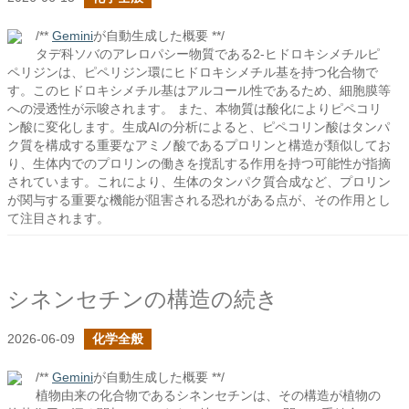
/**
Gemini
が自動生成した概要 **/
タデ科ソバのアレロパシー物質である2-ヒドロキシメチルピ
ペリジンは、ピペリジン環にヒドロキシメチル基を持つ化合物で
す。このヒドロキシメチル基はアルコール性であるため、細胞膜等
への浸透性が示唆されます。 また、本物質は酸化によりピペコリ
ン酸に変化します。生成AIの分析によると、ピペコリン酸はタンパ
ク質を構成する重要なアミノ酸であるプロリンと構造が類似してお
り、生体内でのプロリンの働きを撹乱する作用を持つ可能性が指摘
されています。これにより、生体のタンパク質合成など、プロリン
が関与する重要な機能が阻害される恐れがある点が、その作用とし
て注目されます。
シネンセチンの構造の続き
2026-06-09
化学全般
/**
Gemini
が自動生成した概要 **/
植物由来の化合物であるシネンセチンは、その構造が植物の