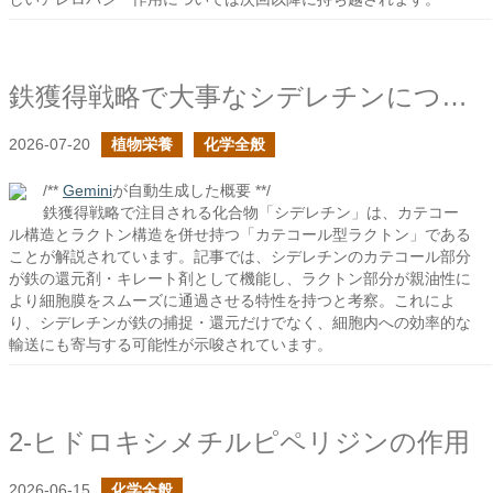
鉄獲得戦略で大事なシデレチンについて
2026-07-20
植物栄養
化学全般
/**
Gemini
が自動生成した概要 **/
鉄獲得戦略で注目される化合物「シデレチン」は、カテコー
ル構造とラクトン構造を併せ持つ「カテコール型ラクトン」である
ことが解説されています。記事では、シデレチンのカテコール部分
が鉄の還元剤・キレート剤として機能し、ラクトン部分が親油性に
より細胞膜をスムーズに通過させる特性を持つと考察。これによ
り、シデレチンが鉄の捕捉・還元だけでなく、細胞内への効率的な
輸送にも寄与する可能性が示唆されています。
2-ヒドロキシメチルピペリジンの作用
2026-06-15
化学全般