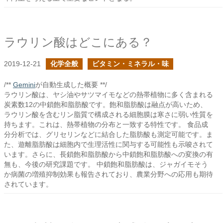
ラウリン酸はどこにある？
2019-12-21
化学全般
ビタミン・ミネラル・味
/**
Gemini
が自動生成した概要 **/
ラウリン酸は、ヤシ油やサツマイモなどの熱帯植物に多く含まれる
炭素数12の中鎖飽和脂肪酸です。飽和脂肪酸は融点が高いため、
ラウリン酸を含むリン脂質で構成される細胞膜は寒さに弱い性質を
持ちます。これは、熱帯植物の分布と一致する特性です。 食品成
分分析では、グリセリンなどに結合した脂肪酸も測定可能です。ま
た、遊離脂肪酸は細胞内で生理活性に関与する可能性も示唆されて
います。さらに、長鎖飽和脂肪酸から中鎖飽和脂肪酸への変換の有
無も、今後の研究課題です。 中鎖飽和脂肪酸は、ジャガイモそう
か病菌の増殖抑制効果も報告されており、農業分野への応用も期待
されています。