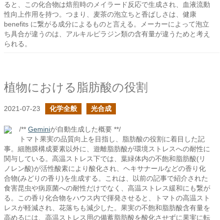
ると、この化合物は焙煎時のメイラード反応で生成され、血液流動
性向上作用を持つ。つまり、麦茶の泡立ちと香ばしさは、健康
benefits に繋がる成分によるものと言える。メーカーによって泡立
ち具合が違うのは、アルキルピラジン類の含有量が違うためと考え
られる。
植物における脂肪酸の役割
2021-07-23
化学全般
光合成
/**
Gemini
が自動生成した概要 **/
トマト果実の品質向上を目指し、脂肪酸の役割に着目した記
事。細胞膜構成要素以外に、遊離脂肪酸が環境ストレスへの耐性に
関与している。高温ストレス下では、葉緑体内の不飽和脂肪酸(リ
ノレン酸)が活性酸素により酸化され、ヘキサナールなどの香り化
合物(みどりの香り)を生成する。これは、以前の記事で紹介された
食害昆虫や病原菌への耐性だけでなく、高温ストレス緩和にも繋が
る。この香り化合物をハウス内で揮発させると、トマトの高温スト
レスが軽減され、花落ちも減少した。果実の不飽和脂肪酸含有量を
高めるには、高温ストレス用の備蓄脂肪酸を酸化させずに果実に転