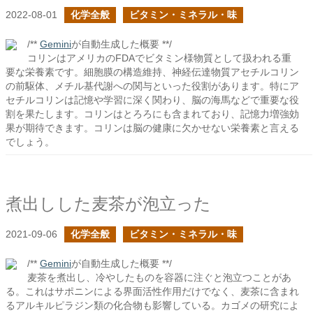
2022-08-01
化学全般
ビタミン・ミネラル・味
/**
Gemini
が自動生成した概要 **/
コリンはアメリカのFDAでビタミン様物質として扱われる重
要な栄養素です。細胞膜の構造維持、神経伝達物質アセチルコリン
の前駆体、メチル基代謝への関与といった役割があります。特にア
セチルコリンは記憶や学習に深く関わり、脳の海馬などで重要な役
割を果たします。コリンはとろろにも含まれており、記憶力増強効
果が期待できます。コリンは脳の健康に欠かせない栄養素と言える
でしょう。
煮出しした麦茶が泡立った
2021-09-06
化学全般
ビタミン・ミネラル・味
/**
Gemini
が自動生成した概要 **/
麦茶を煮出し、冷やしたものを容器に注ぐと泡立つことがあ
る。これはサポニンによる界面活性作用だけでなく、麦茶に含まれ
るアルキルピラジン類の化合物も影響している。カゴメの研究によ