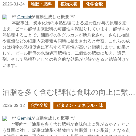
2026-01-24
堆肥・肥料
植物栄養
化学全般
/**
Gemini
が自動生成した概要 **/
本記事は、炭水化物の水熱処理による還元性付与の原理を踏
まえ、ビール酵母由来肥料の可能性を深掘りしています。酵母を水
熱処理することで、細胞壁のβ-グルカンが断片化され、さらに核酸
や亜鉛などの細胞内栄養素も同時に抽出されると考察。これらの成
分は植物の発根促進に寄与する可能性が高いと指摘します。結果と
して、ビール酵母の水熱処理肥料は、二価鉄の肥効に加え、還元
剤、そして発根剤としての複合的な効果が期待できると結論付けて
います。
油脂を多く含む肥料は食味の向上に繋がるか？
2025-09-12
化学全般
ビタミン・ミネラル・味
/**
Gemini
が自動生成した概要 **/
**要約** 「油脂を多く含む肥料が食味向上に繋がるか？」とい
う疑問に対し、記事は油脂が植物内で膜脂質（リン脂質）となる点