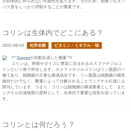
が効率的に作られない可能性があります。そのため、朝食でもタン
パク質をしっかり摂取することが重要です。
コリンは生体内でどこにある？
2022-08-03
化学全般
ビタミン・ミネラル・味
/**
Gemini
が自動生成した概要 **/
コリンは、卵黄やダイズに豊富に含まれるホスファチジルコ
リンという形で存在します。ホスファチジルコリンはリン脂質の一
種であり、細胞膜の主要な構成成分です。リン脂質は細胞膜の構造
維持だけでなく、酵素によって分解されることでシグナル伝達にも
関与しています。つまり、コリンは細胞膜の構成要素として、また
シグナル伝達物質の原料として、生体内で重要な役割を担っていま
す。
コリンとは何だろう？