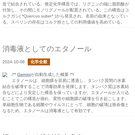
造で結合されている。推定化学構造では、リグニンの端に脂肪酸が
付加し、その間にモノリグノールが配置されている。この構造はコ
ルクガシ( *Quercus suber* )から発見され、名前の由来となってい
る。スベリンの存在はコルク栓としての利用価値を高めている。
消毒液としてのエタノール
2024-10-08
化学全般
/**
Gemini
が自動生成した概要 **/
エタノールは、細胞膜を容易に透過し、タンパク質間の水素
結合を破壊することで消毒効果を発揮します。タンパク質は水素結
合などにより安定した構造を保っていますが、エタノールが入り込
むことでこの構造が崩れ、変性や細胞膜の破壊を引き起こします。
単細胞生物である細菌やウイルスにとって、細胞の破壊は致命傷と
なるため、エタノールは消毒液として有効です。