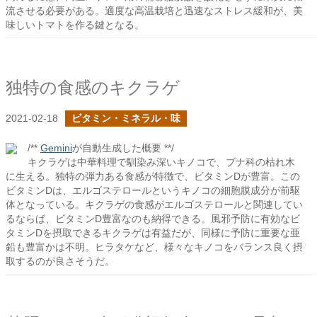
流させる必要がある。適度な高温栽培と迅速なストレス緩和が、美
味しいトマトを作る鍵となる。
独特の食感のキクラゲ
2021-02-18
ビタミン・ミネラル・味
/**
Gemini
が自動生成した概要 **/
キクラゲは中華料理で馴染み深いキノコで、ブナ科の枯れ木
に生える。独特の弾力ある食感が特徴で、ビタミンDが豊富。この
ビタミンDは、エルゴステロールというキノコの細胞膜成分が前駆
体となっている。キクラゲの食感がエルゴステロールと関連してい
るならば、ビタミンD豊富なのも納得できる。風邪予防に有効なビ
タミンDを摂取できるキクラゲは有益だが、同様に予防に重要な亜
鉛も豊富かは不明。ヒラタケなど、様々なキノコをバランス良く摂
取するのが良さそうだ。