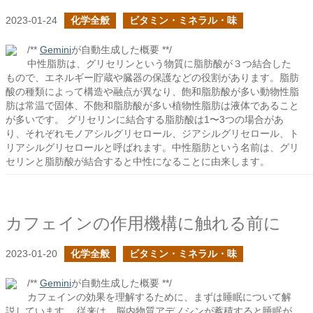
2023-01-24
化学全般
ビタミン・ミネラル・味
/**
Gemini
が自動生成した概要 **/
中性脂肪は、グリセリンという物質に脂肪酸が３つ結合した
もので、エネルギー貯蔵や臓器の保護などの役割があります。脂肪
酸の種類によって構造や融点が異なり、飽和脂肪酸が多い動物性脂
肪は常温で固体、不飽和脂肪酸が多い植物性脂肪は液体であること
が多いです。 グリセリンに結合する脂肪酸は1〜3つの場合があ
り、それぞれモノアシルグリセロール、ジアシルグリセロール、ト
リアシルグリセロールと呼ばれます。中性脂肪という名前は、グリ
セリンと脂肪酸が結合すると中性になることに由来します。
カフェインの作用機構に触れる前に
2023-01-20
化学全般
ビタミン・ミネラル・味
/**
Gemini
が自動生成した概要 **/
カフェインの効果を理解するために、まずは睡眠について解
説しています。 従来は、脳内物質アデノシンが蓄積すると睡眠が