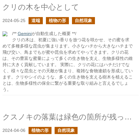
クリの木を中心として
2024-05-25
道端
植物の形
自然現象
/**
Gemini
が自動生成した概要 **/
クリの木は、初夏に強い香りを放つ花を咲かせ、その蜜を求
めて多種多様な昆虫が集まります。小さなハチから大きなハチまで
飛び交い、鳥までもが蜜や昆虫を求めてやってきます。クリの花
は、その豊富な蜜量によって多くの生き物を支え、生物多様性の維
持に大きく貢献しています。 実際に、クリの花にはハチだけでな
く、様々な昆虫とその天敵が集まり、複雑な食物連鎖を形成してい
ます。クリやシイのような、多くの生き物を支える樹木を植えるこ
とは、生物多様性の保全に繋がる重要な取り組みと言えるでしょ
う。
クスノキの落葉は緑色の箇所が残った状態で起こってる
2024-04-06
植物の形
自然現象