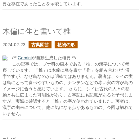
要な存在であったことを示唆しています。
木偏に隹と書いて椎
2024-02-23
古典園芸
植物の形
/**
Gemini
が自動生成した概要 **/
この記事では、ブナ科の樹木である「椎」の漢字について考
察しています。 「椎」は木偏に鳥を表す「隹」を組み合わせた漢
字ですが、なぜ鳥なのかは明確ではありません。著者は、シイの実
は鳥にとって食べやすいものの、ナンテンなどの赤い実の方が鳥の
イメージに合うと感じています。 さらに、シイは古代の人々の移
動と共に広まった可能性があり、古事記にも記載があると予想しま
すが、実際に確認すると「椎」の字が使われていました。著者は、
漢字の由来について、他に気になる点があるものの、今回は触れて
いません。