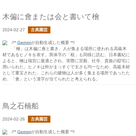
木偏に會または会と書いて檜
2024-02-27
古典園芸
/**
Gemini
が自動生成した概要 **/
「檜」は木偏に會と書き、人が集まる場所に使われる高級木
材であるヒノキを表す。異体字の「桧」も同様に読む。日本書紀に
よると、檜は瑞宮に最適とされ、実際に宮殿、社寺、貴族の邸宅に
用いられた。ヒノキは幹がまっすぐで太さも均一なため、高級木材
として重宝された。これらの建物は人が多く集まる場所であったた
め、「會」という漢字が当てられたと考えられる。
鳥之石楠船
2024-02-26
古典園芸
/**
Gemini
が自動生成した概要 **/