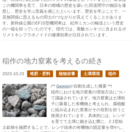
この機関車を見て、日本の柑橘の歴史を築いた田道間守の物語を連
想し、歴史を学ぶ意義を感じたといいます。歴史を学ぶことで、一
見無関係に思えるもの同士のつながりが見えてくることがありま
す。新幹線公園のEF15型機関車は、紀州ミカンの輸送という歴史
の一端を担っていたのです。現代では、香酸カンキツに含まれるポ
リメトキシフラボノイドの健康効果が注目されています。
稲作の地力窒素を考えるの続き
2023-10-23
堆肥・肥料
植物栄養
土壌環境
稲作
/**
Gemini
が自動生成した概要 **/
稲作における地力窒素の増強方法につい
て議論されています。地力窒素は土壌粒
子に吸着した有機物と考えられ、腐植酸
に組み込まれた窒素がその役割を担うと
推測されています。具体的には、レンゲ
を育てて土壌に鋤き込む際に、2:1型粘
土鉱物を施肥することで、レンゲ由来の有機物の固定量を増やし、