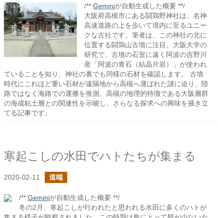
/**
Gemini
が自動生成した概要 **/
大阪府高槻市にある闘鶏野神社は、名神
高速道路の上を歩いて境内に至るユニー
クな古社です。筆者は、この神社の北に
位置する闘鶏山古墳に注目。大阪大学の
研究で、古墳の石室に遠く阿波の吉野川
産「阿波の青石（結晶片岩）」が使われ
ていることを知り、神社の裏でも同様の石材を確認します。 古墳
時代にこれほど重い石材が遠隔地から高槻へ運ばれた謎に迫り、陸
路ではなく海路での運搬を推測。高槻の地理的特徴である大阪層群
の海成粘土層との関連性を示唆し、さらなる探求への興味を掻き立
てる記事です。
寒起こしの水田でハトたちが集まる
2020-02-11
道端
/**
Gemini
が自動生成した概要 **/
冬の2月、寒起こしが行われたと思われる水田に多くのハトが
集まる様子が観察されました。この時期は鳥にとって餌が少ないた