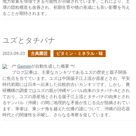
地力窒素を増強できる可能性が示唆されています。これにより、土
壌の団粒構造も改善され、初期生育や穂の形成にも良い影響を与え
ることが期待されます。
ユズとタチバナ
2023-09-23
古典園芸
ビタミン・ミネラル・味
/**
Gemini
が自動生成した概要 **/
ブログ記事は、主要なカンキツであるユズの歴史と親子関係
に焦点を当てています。ユズは中国揚子江上流が原産とされ、平安
時代初期には日本へ伝来した比較的古いカンキツです。しかし、農
研機構の調査ではユズの親が沖縄ヤンバル由来のタチバナ-Aとされ
ており、ユズの原産地とされる揚子江上流とタチバナの由来とされ
るヤンバル（沖縄）の間に地理的な矛盾が生じる点が指摘されてい
ます。筆者は、東シナ海を越えた伝播の謎について、沖縄の旧石器
時代との関連性を示唆し、さらなる考察を促しています。