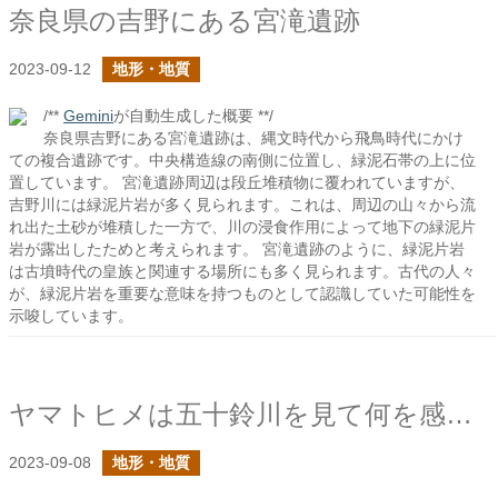
奈良県の吉野にある宮滝遺跡
2023-09-12
地形・地質
/**
Gemini
が自動生成した概要 **/
奈良県吉野にある宮滝遺跡は、縄文時代から飛鳥時代にかけ
ての複合遺跡です。中央構造線の南側に位置し、緑泥石帯の上に位
置しています。 宮滝遺跡周辺は段丘堆積物に覆われていますが、
吉野川には緑泥片岩が多く見られます。これは、周辺の山々から流
れ出た土砂が堆積した一方で、川の浸食作用によって地下の緑泥片
岩が露出したためと考えられます。 宮滝遺跡のように、緑泥片岩
は古墳時代の皇族と関連する場所にも多く見られます。古代の人々
が、緑泥片岩を重要な意味を持つものとして認識していた可能性を
示唆しています。
ヤマトヒメは五十鈴川を見て何を感じたか？
2023-09-08
地形・地質