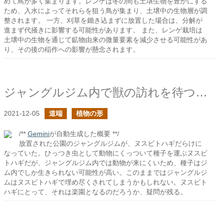
めて鳥が多く集まります。レンゲは冬の間も土壌生物を豊かにする
ため、入水によってそれらを狙う鳥が集まり、土壌中の生物層が調
整されます。 一方、刈草を鋤き込まずに放置した場合は、分解が
進まず代掻きに影響する可能性があります。 また、レンゲ栽培は
土壌中の生物を通じて鉱物由来の微量要素を減少させる可能性があ
り、その後の稲作への影響が懸念されます。
ジャングルジム内で獣の訪れを待つひっつき虫
2021-12-05
道端
植物の形
/**
Gemini
が自動生成した概要 **/
放置された公園のジャングルジムが、ヌスビトハギだらけに
なっていた。ひっつき虫として動物にくっついて種子を運ぶヌスビ
トハギだが、ジャングルジム内では動物が来にくいため、種子はジ
ム内でしか生きられない可能性が高い。このままではジャングルジ
ムはヌスビトハギで埋め尽くされてしまうかもしれない。ヌスビト
ハギにとって、それは楽園となるのだろうか、疑問が残る。