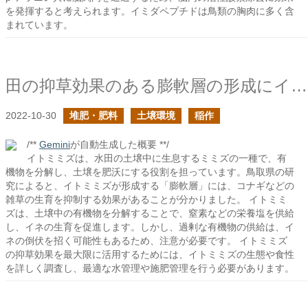
を発揮すると考えられます。イミダペプチドは鳥類の胸肉に多く含
まれています。
田の抑草効果のある膨軟層の形成にイトミミズが関与する
2022-10-30
堆肥・肥料
土壌環境
稲作
/**
Gemini
が自動生成した概要 **/
イトミミズは、水田の土壌中に生息するミミズの一種で、有
機物を分解し、土壌を肥沃にする役割を担っています。鳥取県の研
究によると、イトミミズが形成する「膨軟層」には、コナギなどの
雑草の生育を抑制する効果があることが分かりました。 イトミミ
ズは、土壌中の有機物を分解することで、窒素などの栄養塩を供給
し、イネの生育を促進します。しかし、過剰な有機物の供給は、イ
ネの倒伏を招く可能性もあるため、注意が必要です。 イトミミズ
の抑草効果を最大限に活用するためには、イトミミズの生態や食性
を詳しく調査し、最適な水管理や施肥管理を行う必要があります。