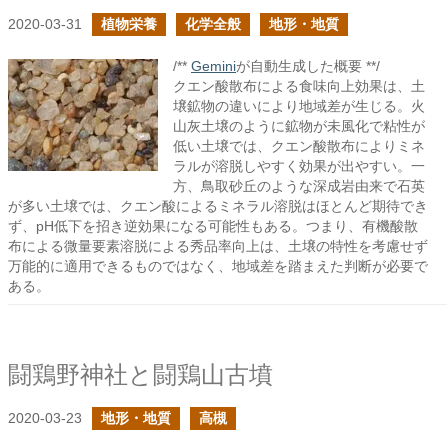
2020-03-31
植物栄養
化学全般
地形・地質
/**
Gemini
が自動生成した概要 **/
クエン酸散布による食味向上効果は、土
壌鉱物の違いにより地域差が生じる。火
山灰土壌のように鉱物が未風化で粘性が
低い土壌では、クエン酸散布によりミネ
ラルが溶脱しやすく効果が出やすい。一
方、鳥取砂丘のような深成岩由来で石英
が多い土壌では、クエン酸によるミネラル溶脱はほとんど期待でき
ず、pH低下を招き逆効果になる可能性もある。つまり、有機酸散
布による微量要素溶脱による秀品率向上は、土壌の特性を考慮せず
万能的に適用できるものではなく、地域差を踏まえた判断が必要で
ある。
闘鶏野神社と闘鶏山古墳
2020-03-23
地形・地質
高槻