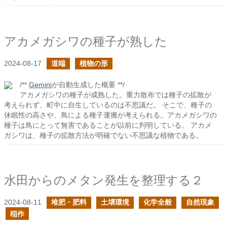
アカメガシワの種子が熟した
2024-08-17
道端
植物の形
/**
Gemini
が自動生成した概要 **/
アカメガシワの種子が成熟した。重力散布では種子の拡散が
考えられず、町中に自生しているのは不思議だ。 そこで、種子の
休眠性の高さや、鳥による種子運搬が考えられる。アカメガシワの
種子は鳥にとって無害であることが以前に判明している。 アカメ
ガシワは、種子の拡散方法が明確でない不思議な植物である。
水田からのメタン発生を整理する２
2024-08-11
堆肥・肥料
土壌環境
化学全般
自然現象
稲作