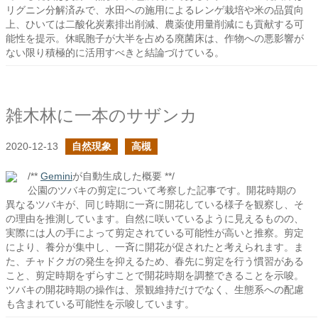
リグニン分解済みで、水田への施用によるレンゲ栽培や米の品質向
上、ひいては二酸化炭素排出削減、農薬使用量削減にも貢献する可
能性を提示。休眠胞子が大半を占める廃菌床は、作物への悪影響が
ない限り積極的に活用すべきと結論づけている。
雑木林に一本のサザンカ
2020-12-13
自然現象
高槻
/**
Gemini
が自動生成した概要 **/
公園のツバキの剪定について考察した記事です。開花時期の
異なるツバキが、同じ時期に一斉に開花している様子を観察し、そ
の理由を推測しています。自然に咲いているように見えるものの、
実際には人の手によって剪定されている可能性が高いと推察。剪定
により、養分が集中し、一斉に開花が促されたと考えられます。ま
た、チャドクガの発生を抑えるため、春先に剪定を行う慣習がある
こと、剪定時期をずらすことで開花時期を調整できることを示唆。
ツバキの開花時期の操作は、景観維持だけでなく、生態系への配慮
も含まれている可能性を示唆しています。