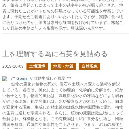
め、筆者は寒起こしによって土中の越冬中の虫が掘り起こされ、地
表に現れたことがハトたちの餌場となっている可能性を考察してい
ます。予期せぬご馳走にありついたハトたちですが、実際に食べ物
にありつけたのか、筆者は素朴な疑問を投げかけています。寒起こ
しが野鳥の生態に与える影響を示す、興味深い光景です。
土を理解する為に石英を見詰める
2019-10-09
土壌環境
地形・地質
自然現象
/**
Gemini
が自動生成した概要 **/
鉱物の風化と植物の死が、岩石を土壌へと変える過程を解説
している。岩石は、風化によって物理的・化学的に分解され、細か
い粒子となる。物理的風化は、温度変化や水の凍結などにより岩石
が砕ける現象。化学的風化は、水や酸素などが岩石と反応し、組成
が変化する現象。生成した粘土鉱物は保水性や保肥性に優れ、植物
の生育に適した環境を作る。さらに、植物の死骸は微生物によって
分解され、有機物となる。この有機物は土壌に養分を供給し、団粒
構造を形成、通気性や保水性を向上させる。つまり、岩石の風化と