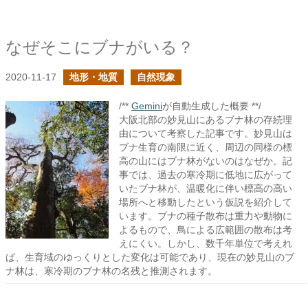
なぜそこにブナがいる？
2020-11-17
地形・地質
自然現象
/**
Gemini
が自動生成した概要 **/
大阪北部の妙見山にあるブナ林の存続理
由について考察した記事です。妙見山は
ブナ生育の南限に近く、周辺の同様の標
高の山にはブナ林がないのはなぜか。記
事では、過去の寒冷期に低地に広がって
いたブナ林が、温暖化に伴い標高の高い
場所へと移動したという仮説を紹介して
います。ブナの種子散布は重力や動物に
よるもので、鳥による広範囲の散布は考
えにくい。しかし、数千年単位で考えれ
ば、生育域のゆっくりとした変化は可能であり、現在の妙見山のブ
ナ林は、寒冷期のブナ林の名残と推測されます。