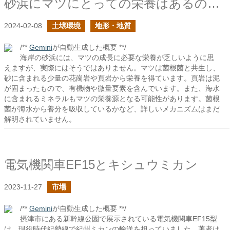
砂浜にマツにとっての栄養はあるのか？
2024-02-08
土壌環境
地形・地質
/**
Gemini
が自動生成した概要 **/
海岸の砂浜には、マツの成長に必要な栄養が乏しいように思
えますが、実際にはそうではありません。マツは菌根菌と共生し、
砂に含まれる少量の花崗岩や頁岩から栄養を得ています。頁岩は泥
が固まったもので、有機物や微量要素を含んでいます。また、海水
に含まれるミネラルもマツの栄養源となる可能性があります。菌根
菌が海水から養分を吸収しているかなど、詳しいメカニズムはまだ
解明されていません。
電気機関車EF15とキシュウミカン
2023-11-27
市場
/**
Gemini
が自動生成した概要 **/
摂津市にある新幹線公園で展示されている電気機関車EF15型
は、現役時代紀勢線で紀州ミカンの輸送を担っていました。著者は