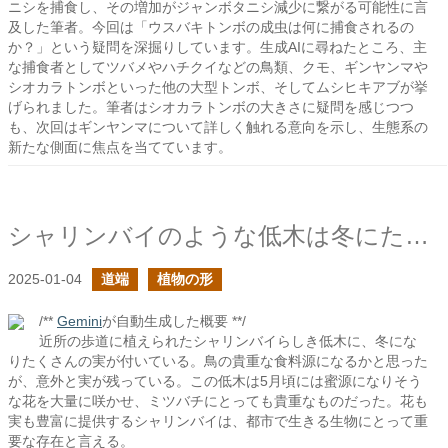
ニシを捕食し、その増加がジャンボタニシ減少に繋がる可能性に言
及した筆者。今回は「ウスバキトンボの成虫は何に捕食されるの
か？」という疑問を深掘りしています。生成AIに尋ねたところ、主
な捕食者としてツバメやハチクイなどの鳥類、クモ、ギンヤンマや
シオカラトンボといった他の大型トンボ、そしてムシヒキアブが挙
げられました。筆者はシオカラトンボの大きさに疑問を感じつつ
も、次回はギンヤンマについて詳しく触れる意向を示し、生態系の
新たな側面に焦点を当てています。
シャリンバイのような低木は冬にたくさんの実を付ける
2025-01-04
道端
植物の形
/**
Gemini
が自動生成した概要 **/
近所の歩道に植えられたシャリンバイらしき低木に、冬にな
りたくさんの実が付いている。鳥の貴重な食料源になるかと思った
が、意外と実が残っている。この低木は5月頃には蜜源になりそう
な花を大量に咲かせ、ミツバチにとっても貴重なものだった。花も
実も豊富に提供するシャリンバイは、都市で生きる生物にとって重
要な存在と言える。