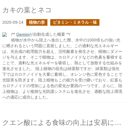
カキの葉とネコ
2020-09-14
植物の形
ビタミン・ミネラル・味
/**
Gemini
が自動生成した概要 **/
植物が水中から陸上へ進出した際、水中の1000倍もの強い光
に晒されるという問題に直面しました。この過剰な光エネルギー
は、光合成の処理能力を超え、活性酸素を発生させ、植物にダメー
ジを与えます。そこで植物は、カロテノイドなどの色素を蓄積する
ことで、過剰な光エネルギーを吸収し、熱として放散する仕組みを
進化させました。 陸上植物の祖先は緑藻類ですが、緑藻類は強光
下ではカロテノイドを大量に蓄積し、オレンジ色に変色することで
光阻害を防ぎます。陸上植物もこの能力を受け継いでおり、紅葉も
カロテノイドの増加による色の変化が要因の一つです。さらに、陸
上植物は、より複雑な光防護システムを進化させ、過酷な陸上環境
への適応に成功しました。
クエン酸による食味の向上は安易に用いて良いものか？の続き