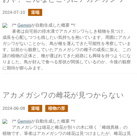
2024-07-10
道端
/**
Gemini
が自動生成した概要 **/
著者は自宅前の排水溝でアカメガシワらしき植物を見つけ、
成長を心配しつつも残したい気持ちを抱いています。周囲にアカメ
ガシワがないことから、鳥が種を運んできた可能性を考察していま
す。以前から観察していたアカメガシワの種子の成長に加え、この
謎の植物の正体と、種が運ばれてきた経路にも興味を持つようにな
りました。鳥が好んで食べる形状が関係しているのか、今後の観察
に期待が膨らみます。
アカメガシワの雌花が見つからない
2024-06-08
道端
植物の形
/**
Gemini
が自動生成した概要 **/
アカメガシワは雄花と雌花が別々の木に咲く「雌雄異株」の
植物です。筆者はアカメガシワの雄花は見つけましたが、雌花は見