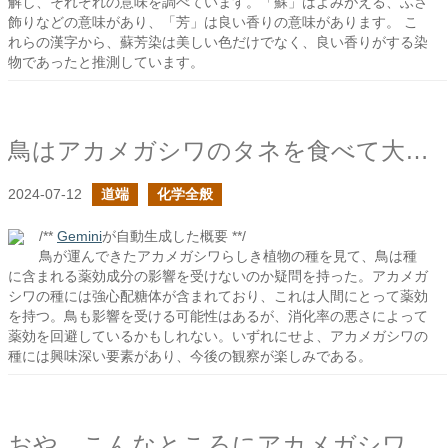
解し、それぞれの意味を調べています。「蘇」はよみがえる、ふさ
飾りなどの意味があり、「芳」は良い香りの意味があります。 こ
れらの漢字から、蘇芳染は美しい色だけでなく、良い香りがする染
物であったと推測しています。
鳥はアカメガシワのタネを食べて大丈夫なのか？
2024-07-12
道端
化学全般
/**
Gemini
が自動生成した概要 **/
鳥が運んできたアカメガシワらしき植物の種を見て、鳥は種
に含まれる薬効成分の影響を受けないのか疑問を持った。アカメガ
シワの種には強心配糖体が含まれており、これは人間にとって薬効
を持つ。鳥も影響を受ける可能性はあるが、消化率の悪さによって
薬効を回避しているかもしれない。いずれにせよ、アカメガシワの
種には興味深い要素があり、今後の観察が楽しみである。
おや、こんなところにアカメガシワ