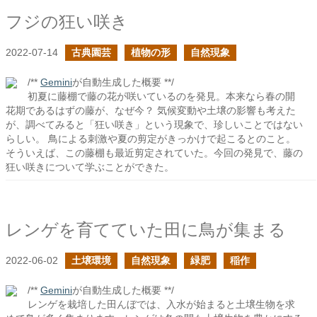
フジの狂い咲き
2022-07-14
古典園芸
植物の形
自然現象
/**
Gemini
が自動生成した概要 **/
初夏に藤棚で藤の花が咲いているのを発見。本来なら春の開
花期であるはずの藤が、なぜ今？ 気候変動や土壌の影響も考えた
が、調べてみると「狂い咲き」という現象で、珍しいことではない
らしい。 鳥による刺激や夏の剪定がきっかけで起こるとのこと。
そういえば、この藤棚も最近剪定されていた。今回の発見で、藤の
狂い咲きについて学ぶことができた。
レンゲを育てていた田に鳥が集まる
2022-06-02
土壌環境
自然現象
緑肥
稲作
/**
Gemini
が自動生成した概要 **/
レンゲを栽培した田んぼでは、入水が始まると土壌生物を求