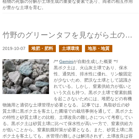
植物の死骸の分解が土壌生成の重要な要素であり、両者の相互作用
が豊かな土壌を育む。
竹野のグリーンタフを見ながら土の形成に思いを馳せる
2019-10-07
堆肥・肥料
土壌環境
地形・地質
/**
Gemini
が自動生成した概要 **/
黒ボク土は、火山灰土壌であり、保水
性、通気性、排水性に優れ、リン酸固定
が少ないため、肥沃な土壌として認識さ
れている。しかし、窒素供給力が低いと
いう欠点も持つ。黒ボク土壌で窒素飢餓
を起こさないためには、堆肥などの有機
物施用と適切な土壌管理が必要となる。 記事では、鳥取砂丘の砂
質土壌に黒ボク土を客土した圃場での栽培事例を通して、黒ボク土
の特性と砂質土壌との比較、土壌改良の難しさについて考察してい
る。黒ボク土は砂質土壌に比べて保水性が高い一方で、窒素供給力
が低いことから、窒素飢餓対策が必要となる。また、砂質土壌に黒
ボク土を客土しても、水管理の難しさは解消されず、土壌改良は容