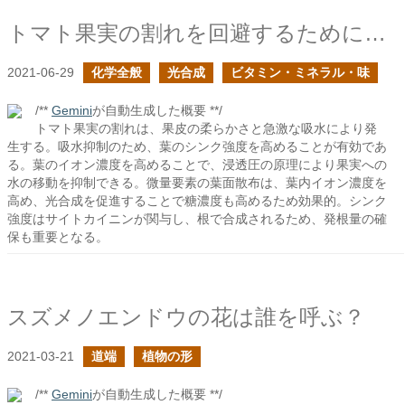
トマト果実の割れを回避するために葉のシンク強度を考える
2021-06-29
化学全般
光合成
ビタミン・ミネラル・味
/**
Gemini
が自動生成した概要 **/
トマト果実の割れは、果皮の柔らかさと急激な吸水により発
生する。吸水抑制のため、葉のシンク強度を高めることが有効であ
る。葉のイオン濃度を高めることで、浸透圧の原理により果実への
水の移動を抑制できる。微量要素の葉面散布は、葉内イオン濃度を
高め、光合成を促進することで糖濃度も高めるため効果的。シンク
強度はサイトカイニンが関与し、根で合成されるため、発根量の確
保も重要となる。
スズメノエンドウの花は誰を呼ぶ？
2021-03-21
道端
植物の形
/**
Gemini
が自動生成した概要 **/