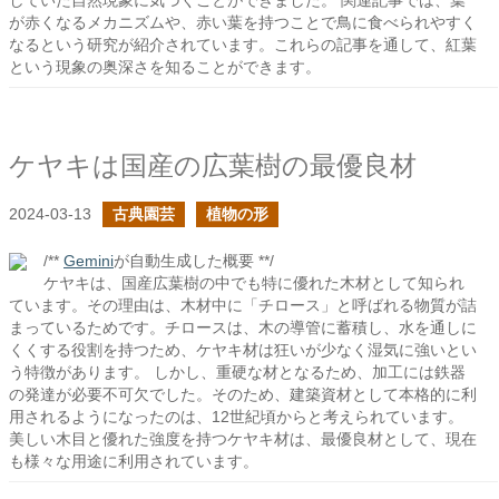
していた自然現象に気づくことができました。 関連記事では、葉
が赤くなるメカニズムや、赤い葉を持つことで鳥に食べられやすく
なるという研究が紹介されています。これらの記事を通して、紅葉
という現象の奥深さを知ることができます。
ケヤキは国産の広葉樹の最優良材
2024-03-13
古典園芸
植物の形
/**
Gemini
が自動生成した概要 **/
ケヤキは、国産広葉樹の中でも特に優れた木材として知られ
ています。その理由は、木材中に「チロース」と呼ばれる物質が詰
まっているためです。チロースは、木の導管に蓄積し、水を通しに
くくする役割を持つため、ケヤキ材は狂いが少なく湿気に強いとい
う特徴があります。 しかし、重硬な材となるため、加工には鉄器
の発達が必要不可欠でした。そのため、建築資材として本格的に利
用されるようになったのは、12世紀頃からと考えられています。
美しい木目と優れた強度を持つケヤキ材は、最優良材として、現在
も様々な用途に利用されています。