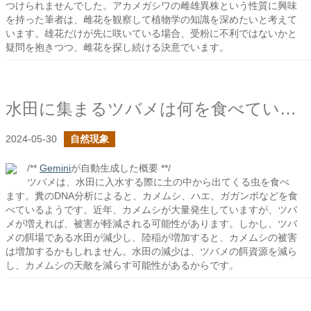
つけられませんでした。アカメガシワの雌雄異株という性質に興味
を持った筆者は、雌花を観察して植物学の知識を深めたいと考えて
います。雄花だけが先に咲いている場合、受粉に不利ではないかと
疑問を抱きつつ、雌花を探し続ける決意でいます。
水田に集まるツバメは何を食べているのだろう？
2024-05-30
自然現象
/**
Gemini
が自動生成した概要 **/
ツバメは、水田に入水する際に土の中から出てくる虫を食べ
ます。糞のDNA分析によると、カメムシ、ハエ、ガガンボなどを食
べているようです。近年、カメムシが大量発生していますが、ツバ
メが増えれば、被害が軽減される可能性があります。しかし、ツバ
メの餌場である水田が減少し、陸稲が増加すると、カメムシの被害
は増加するかもしれません。水田の減少は、ツバメの餌資源を減ら
し、カメムシの天敵を減らす可能性があるからです。