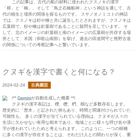
この記事は、古代の船の材料に使われたクスノキの漢字
「樟」と「楠」、そして「鳥之石楠船神」という神話を通して、古
代の植生と場所の関係を探るものです。 スサノオノミコトの神話
では、クスノキは杉や檜と共に誕生したとされますが、クスノキは
広葉樹で、杉や檜は針葉樹であることに疑問を呈しています。 そ
して、北のイメージの針葉樹と南のイメージの広葉樹が共存する場
所として、木国（和歌山南部）を挙げ、過去の田道間守と熊野古道
の関係についての考察記事へと繋いでいます。
クヌギを漢字で書くと何になる？
2024-02-24
古典園芸
/**
Gemini
が自動生成した概要 **/
クヌギの漢字表記は、櫟、櫪、椚、椢など多数存在します。
歴史的に「歴木」と記された例もあり、時間と関連付けられていた
可能性も。 多くの漢字が当てられている理由は、クヌギが人々の
生活に欠かせない有用な樹木であり、地域ごとに様々な呼び名や漢
字が使われていたためと考えられます。 このように、一つの樹種
に多くの漢字が存在することは、それだけ人との関わりが深く、重