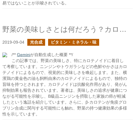
易ではないことが示唆されている。
野菜の美味しさとは何だろう？カロテノイド
2019-09-04
光合成
ビタミン・ミネラル・味
/**
Gemini
が自動生成した概要 **/
この記事では、野菜の美味しさ、特にカロテノイドに着目し
て考察しています。ニンジンやトウガラシなどの色鮮やかさはカロ
テノイドによるもので、視覚的に美味しさを喚起します。また、横
濱鶏の黄金色の油も飼料由来のカロテノイドによるもので、独特の
旨味を持つとされます。カロテノイドは抗酸化作用があり、発がん
抑制効果も報告されています。著者は、美味しさの追求が健康につ
ながる可能性を示唆し、B級品ニンジンを摂取した家族の癌が軽減
したという逸話を紹介しています。さらに、β-カロテンが免疫グロ
ブリン合成に関与する可能性にも触れ、野菜の持つ健康効果の多様
性を示しています。