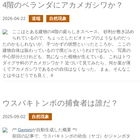
4階のベランダにアカメガシワか？
2026-04-22
道端
自然現象
ここはとある建物の4階の庭らしきスペース。 砂利が敷き詰め
られているので、ちょっとしたビオトープのようなものだっ
たのかもしれないが、手つかずの状態といったところか。 ここの
建物自体は賑わっているので廃ビルというわけではない。 写真の
中心部分だけれども、気になった植物が生えている。 これはトウ
ダイグサ科のアカメガシワか？ 近づいて見てみたら、何か葉が薄
くてアカメガシワであるかの自信はなくなった。 まぁ、そんなこ
とは今はどうでも良く、4
ウスバキトンボの捕食者は誰だ？
2025-09-02
自然現象
/**
Gemini
が自動生成した概要 **/
前回の記事で、ウスバキトンボの幼虫（ヤゴ）がジャンボタ