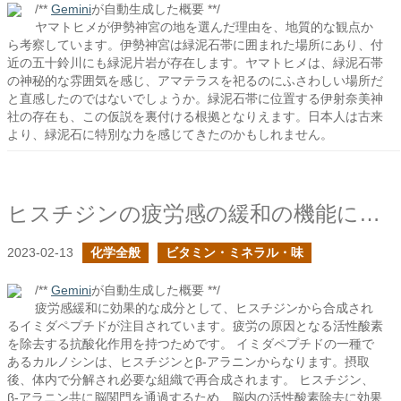
/**
Gemini
が自動生成した概要 **/
ヤマトヒメが伊勢神宮の地を選んだ理由を、地質的な観点か
ら考察しています。伊勢神宮は緑泥石帯に囲まれた場所にあり、付
近の五十鈴川にも緑泥片岩が存在します。ヤマトヒメは、緑泥石帯
の神秘的な雰囲気を感じ、アマテラスを祀るのにふさわしい場所だ
と直感したのではないでしょうか。緑泥石帯に位置する伊射奈美神
社の存在も、この仮説を裏付ける根拠となりえます。日本人は古来
より、緑泥石に特別な力を感じてきたのかもしれません。
ヒスチジンの疲労感の緩和の機能に迫る
2023-02-13
化学全般
ビタミン・ミネラル・味
/**
Gemini
が自動生成した概要 **/
疲労感緩和に効果的な成分として、ヒスチジンから合成され
るイミダペプチドが注目されています。疲労の原因となる活性酸素
を除去する抗酸化作用を持つためです。 イミダペプチドの一種で
あるカルノシンは、ヒスチジンとβ-アラニンからなります。摂取
後、体内で分解され必要な組織で再合成されます。 ヒスチジン、
β-アラニン共に脳関門を通過するため、脳内の活性酸素除去に効果