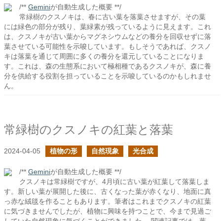
/**
Gemini
が自動生成した概要 **/
常緑樹のクスノキは、春に古い葉を落葉させますが、その葉
には緑色の部分が残り、葉緑素が残っているように見えます。これ
は、クスノキが古い葉からマグネシウムなどの養分を回収せずに落
葉させている可能性を示唆しています。もしそうであれば、クスノ
キは落葉を通じて周囲に多くの養分を還元していることになりま
す。これは、森の生態系において極相種であるクスノキが、森に養
分を供給する役割を担っていることを示唆しているのかもしれませ
ん。
常緑樹のクスノキの紅葉と落葉
2024-04-05
植物の形
自然現象
光合成
/**
Gemini
が自動生成した概要 **/
クスノキは常緑樹ですが、4月頃に古い葉が紅葉して落葉しま
す。新しい葉が展開した後に、古くなった葉が赤くなり、地面に真
っ赤な絨毯を作ることもあります。筆者はこれまでクスノキの紅葉
に気づきませんでしたが、植物に興味を持つことで、今まで見過ご