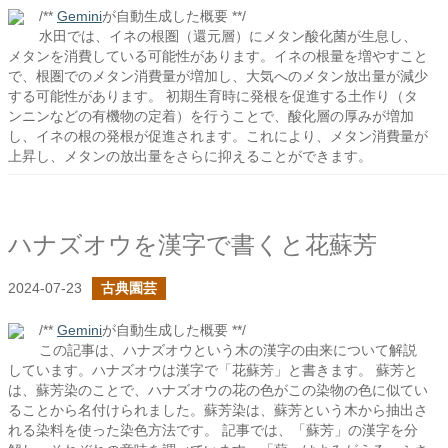
/**
Gemini
が自動生成した概要 **/
水田では、イネの根圏（還元層）にメタン酸化菌が生息し、
メタンを消費している可能性があります。イネの根量を増やすこと
で、根圏でのメタン消費量が増加し、大気へのメタン放出量が減少
する可能性があります。 初期生育時に発根を促進する土作り（タ
ンニンなどの有機物の定着）を行うことで、酸化層の厚みが増加
し、イネの根の発根が促進されます。これにより、メタン消費量が
上昇し、メタンの放出量をさらに抑えることができます。
ハナズオウを漢字で書くと花蘇芳
2024-07-23
古典園芸
/**
Gemini
が自動生成した概要 **/
この記事は、ハナズオウという木の漢字の由来について解説
しています。ハナズオウは漢字で「花蘇芳」と書きます。 蘇芳と
は、蘇芳染のことで、ハナズオウの花の色がこの染物の色に似てい
ることから名付けられました。蘇芳染は、蘇芳という木から抽出さ
れる染料を使った染色方法です。 記事では、「蘇芳」の漢字を分