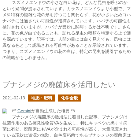
スズメノエンドウの小さな白い花は、どんな昆虫を呼ぶのか
という疑問が提示されています。カラスノエンドウより小型で、マ
メ科特有の複雑な花の形を持つにも関わらず、花が小さいためコハ
ナバチには適さない可能性が指摘されています。ハバチの可能性も
検討されていますが、ハバチが受粉に関与するかは不明です。さら
に、花の色が白であることも、訪れる昆虫の種類を特定する上で謎
を深めています。記事では、人間の目には白く見えても、昆虫には
異なる色として認識される可能性があることが示唆されています。
つまり、スズメノエンドウの花の白は、特定の昆虫を誘引するため
の戦略かもしれません。
ブナシメジの廃菌床を活用したい
2021-02-13
堆肥・肥料
化学全般
/**
Gemini
が自動生成した概要 **/
ブナシメジの廃菌床の活用法に着目した記事。ブナシメジは
抗菌作用のある揮発性物質VAを生成し、特にキャベツの黒すす病
菌に有効。廃菌床にもVAが含まれる可能性が高く、大量廃棄され
ている現状は資源の無駄。白色腐朽菌であるブナシメジの廃菌床は