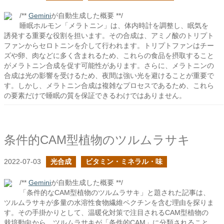
/**
Gemini
が自動生成した概要 **/
睡眠ホルモン「メラトニン」は、体内時計を調整し、眠気を
誘発する重要な役割を担います。その合成は、アミノ酸のトリプト
ファンからセロトニンを介して行われます。トリプトファンはチー
ズや卵、肉などに多く含まれるため、これらの食品を摂取すること
がメラトニン合成を促す可能性があります。さらに、メラトニンの
合成は光の影響を受けるため、夜間は強い光を避けることが重要で
す。しかし、メラトニン合成は複雑なプロセスであるため、これら
の要素だけで睡眠の質を保証できるわけではありません。
条件的CAM型植物のツルムラサキ
2022-07-03
光合成
ビタミン・ミネラル・味
/**
Gemini
が自動生成した概要 **/
「条件的なCAM型植物のツルムラサキ」と題された記事は、
ツルムラサキが多量の水溶性食物繊維ペクチンを含む理由を探りま
す。その手掛かりとして、温暖化対策で注目されるCAM型植物の
栽培動向から、ツルムラサキが「条件的CAM」に分類されること