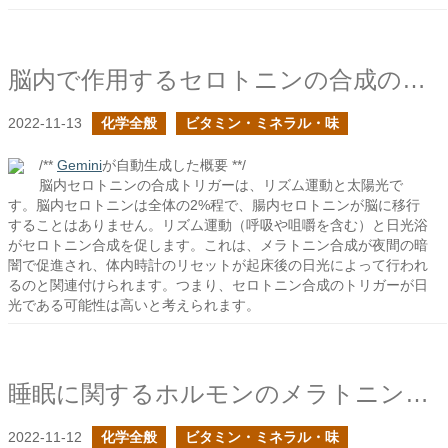
脳内で作用するセロトニンの合成のトリガーは何か？
2022-11-13
化学全般
ビタミン・ミネラル・味
/**
Gemini
が自動生成した概要 **/
脳内セロトニンの合成トリガーは、リズム運動と太陽光で
す。脳内セロトニンは全体の2%程で、腸内セロトニンが脳に移行
することはありません。リズム運動（呼吸や咀嚼を含む）と日光浴
がセロトニン合成を促します。これは、メラトニン合成が夜間の暗
闇で促進され、体内時計のリセットが起床後の日光によって行われ
るのと関連付けられます。つまり、セロトニン合成のトリガーが日
光である可能性は高いと考えられます。
睡眠に関するホルモンのメラトニンはどのように合成される？
2022-11-12
化学全般
ビタミン・ミネラル・味