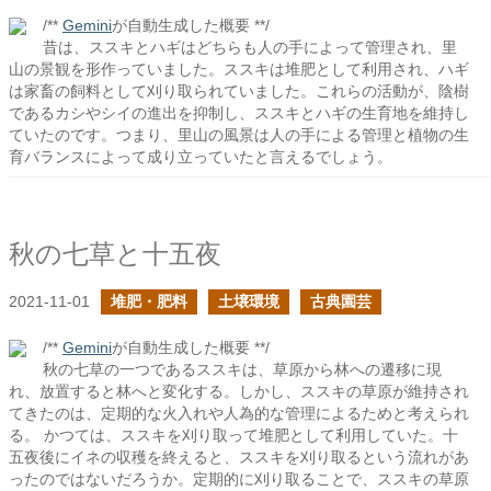
/**
Gemini
が自動生成した概要 **/
昔は、ススキとハギはどちらも人の手によって管理され、里
山の景観を形作っていました。ススキは堆肥として利用され、ハギ
は家畜の飼料として刈り取られていました。これらの活動が、陰樹
であるカシやシイの進出を抑制し、ススキとハギの生育地を維持し
ていたのです。つまり、里山の風景は人の手による管理と植物の生
育バランスによって成り立っていたと言えるでしょう。
秋の七草と十五夜
2021-11-01
堆肥・肥料
土壌環境
古典園芸
/**
Gemini
が自動生成した概要 **/
秋の七草の一つであるススキは、草原から林への遷移に現
れ、放置すると林へと変化する。しかし、ススキの草原が維持され
てきたのは、定期的な火入れや人為的な管理によるためと考えられ
る。 かつては、ススキを刈り取って堆肥として利用していた。十
五夜後にイネの収穫を終えると、ススキを刈り取るという流れがあ
ったのではないだろうか。定期的に刈り取ることで、ススキの草原