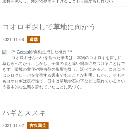
肥料を減らし、海外依存率を下げることも可能かもしれない。
コオロギ探しで草地に向かう
2021-11-08
道端
/**
Gemini
が自動生成した概要 **/
コオロギせんべいを食べた筆者は、本物のコオロギを探しに
草むらへ向かう。しかし、子供の頃と違い簡単に見つけることはで
きず、環境の変化や殺虫剤の影響を疑う。調べてみると、コオロギ
はシロクローバを食害する害虫であることが判明。しかし、そもそ
もコオロギは夜行性で、日中は草地や石の下などに隠れているとい
う基本的な生態を忘れていたことに気づく。
ハギとススキ
2021-11-02
古典園芸