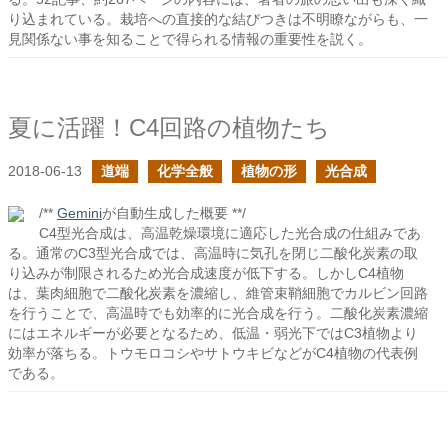
り込まれている。栽培への直接的な結びつきは不明瞭ながらも、一
見関係ない事を知ることで得られる情報の重要性を説く。
夏に活躍！C4回路の植物たち
2018-06-13
道端
化学全般
植物の形
光合成
/**
Gemini
が自動生成した概要 **/
C4型光合成は、高温乾燥環境に適応した光合成の仕組みであ
る。通常のC3型光合成では、高温時に気孔を閉じ二酸化炭素の取
り込みが制限されるため光合成速度が低下する。しかしC4植物
は、葉肉細胞で二酸化炭素を濃縮し、維管束鞘細胞でカルビン回路
を行うことで、高温時でも効率的に光合成を行う。二酸化炭素濃縮
にはエネルギーが必要となるため、低温・弱光下ではC3植物より
効率が落ちる。トウモロコシやサトウキビなどがC4植物の代表例
である。