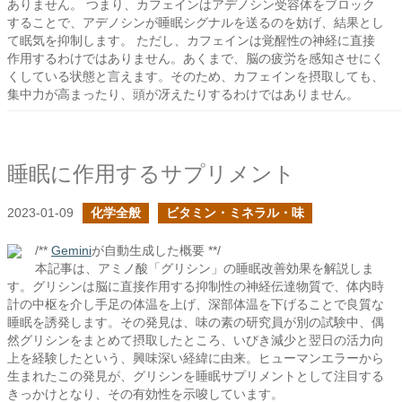
ありません。 つまり、カフェインはアデノシン受容体をブロック
することで、アデノシンが睡眠シグナルを送るのを妨げ、結果とし
て眠気を抑制します。 ただし、カフェインは覚醒性の神経に直接
作用するわけではありません。あくまで、脳の疲労を感知させにく
くしている状態と言えます。そのため、カフェインを摂取しても、
集中力が高まったり、頭が冴えたりするわけではありません。
睡眠に作用するサプリメント
2023-01-09
化学全般
ビタミン・ミネラル・味
/**
Gemini
が自動生成した概要 **/
本記事は、アミノ酸「グリシン」の睡眠改善効果を解説しま
す。グリシンは脳に直接作用する抑制性の神経伝達物質で、体内時
計の中枢を介し手足の体温を上げ、深部体温を下げることで良質な
睡眠を誘発します。その発見は、味の素の研究員が別の試験中、偶
然グリシンをまとめて摂取したところ、いびき減少と翌日の活力向
上を経験したという、興味深い経緯に由来。ヒューマンエラーから
生まれたこの発見が、グリシンを睡眠サプリメントとして注目する
きっかけとなり、その有効性を示唆しています。