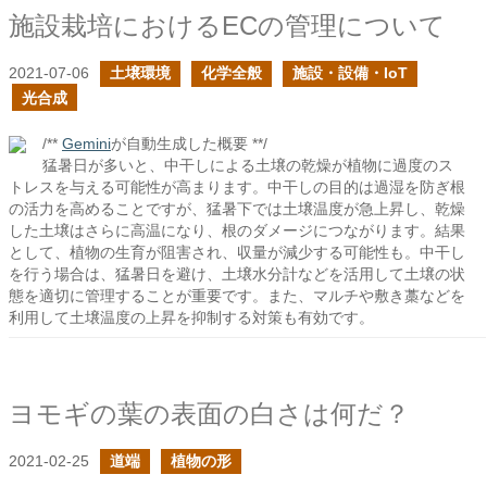
施設栽培におけるECの管理について
2021-07-06
土壌環境
化学全般
施設・設備・IoT
光合成
/**
Gemini
が自動生成した概要 **/
猛暑日が多いと、中干しによる土壌の乾燥が植物に過度のス
トレスを与える可能性が高まります。中干しの目的は過湿を防ぎ根
の活力を高めることですが、猛暑下では土壌温度が急上昇し、乾燥
した土壌はさらに高温になり、根のダメージにつながります。結果
として、植物の生育が阻害され、収量が減少する可能性も。中干し
を行う場合は、猛暑日を避け、土壌水分計などを活用して土壌の状
態を適切に管理することが重要です。また、マルチや敷き藁などを
利用して土壌温度の上昇を抑制する対策も有効です。
ヨモギの葉の表面の白さは何だ？
2021-02-25
道端
植物の形