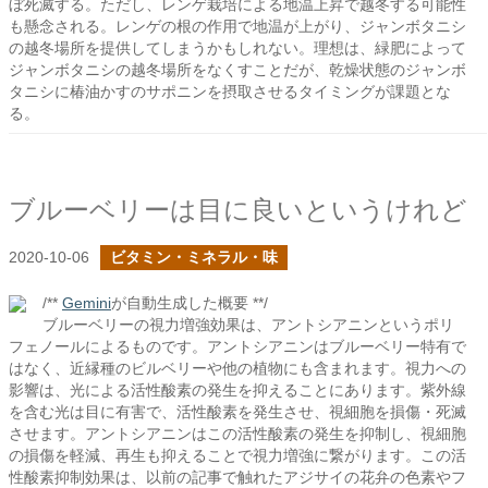
ぼ死滅する。ただし、レンゲ栽培による地温上昇で越冬する可能性
も懸念される。レンゲの根の作用で地温が上がり、ジャンボタニシ
の越冬場所を提供してしまうかもしれない。理想は、緑肥によって
ジャンボタニシの越冬場所をなくすことだが、乾燥状態のジャンボ
タニシに椿油かすのサポニンを摂取させるタイミングが課題とな
る。
ブルーベリーは目に良いというけれど
2020-10-06
ビタミン・ミネラル・味
/**
Gemini
が自動生成した概要 **/
ブルーベリーの視力増強効果は、アントシアニンというポリ
フェノールによるものです。アントシアニンはブルーベリー特有で
はなく、近縁種のビルベリーや他の植物にも含まれます。視力への
影響は、光による活性酸素の発生を抑えることにあります。紫外線
を含む光は目に有害で、活性酸素を発生させ、視細胞を損傷・死滅
させます。アントシアニンはこの活性酸素の発生を抑制し、視細胞
の損傷を軽減、再生も抑えることで視力増強に繋がります。この活
性酸素抑制効果は、以前の記事で触れたアジサイの花弁の色素やフ