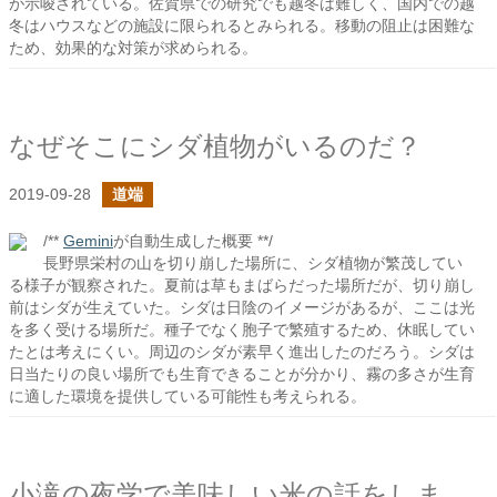
が示唆されている。佐賀県での研究でも越冬は難しく、国内での越
冬はハウスなどの施設に限られるとみられる。移動の阻止は困難な
ため、効果的な対策が求められる。
なぜそこにシダ植物がいるのだ？
2019-09-28
道端
/**
Gemini
が自動生成した概要 **/
長野県栄村の山を切り崩した場所に、シダ植物が繁茂してい
る様子が観察された。夏前は草もまばらだった場所だが、切り崩し
前はシダが生えていた。シダは日陰のイメージがあるが、ここは光
を多く受ける場所だ。種子でなく胞子で繁殖するため、休眠してい
たとは考えにくい。周辺のシダが素早く進出したのだろう。シダは
日当たりの良い場所でも生育できることが分かり、霧の多さが生育
に適した環境を提供している可能性も考えられる。
小滝の夜学で美味しい米の話をしました