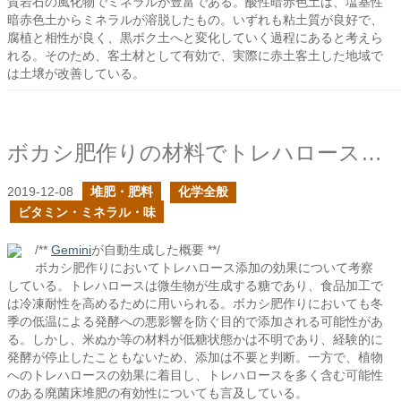
質岩石の風化物でミネラルが豊富である。酸性暗赤色土は、塩基性
暗赤色土からミネラルが溶脱したもの。いずれも粘土質が良好で、
腐植と相性が良く、黒ボク土へと変化していく過程にあると考えら
れる。そのため、客土材として有効で、実際に赤土客土した地域で
は土壌が改善している。
ボカシ肥作りの材料でトレハロースの添加を見かけた
2019-12-08
堆肥・肥料
化学全般
ビタミン・ミネラル・味
/**
Gemini
が自動生成した概要 **/
ボカシ肥作りにおいてトレハロース添加の効果について考察
している。トレハロースは微生物が生成する糖であり、食品加工で
は冷凍耐性を高めるために用いられる。ボカシ肥作りにおいても冬
季の低温による発酵への悪影響を防ぐ目的で添加される可能性があ
る。しかし、米ぬか等の材料が低糖状態かは不明であり、経験的に
発酵が停止したこともないため、添加は不要と判断。一方で、植物
へのトレハロースの効果に着目し、トレハロースを多く含む可能性
のある廃菌床堆肥の有効性についても言及している。