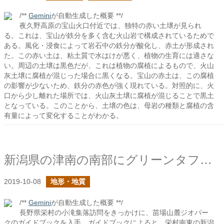
/**
Gemini
が自動生成した概要 **/
夜久野高原の宝山火口付近では、独特の赤い土壌が見られ
る。これは、宝山が鉄分を多く含む火山岩で構成されているためで
ある。風化・浸食によって岩石中の鉄分が酸化し、赤土が形成され
た。この赤い土は、粘土質で水はけが悪く、植物の生育には適さな
い。周辺の土壌は黒色だが、これは植物の腐植によるもので、火山
灰土壌に腐植が混じった場合に黒くなる。宝山の赤土は、この腐植
の影響が少ないため、鉄分の赤色が強く現れている。対照的に、火
口から少し離れた場所では、火山灰土壌に腐植が混じることで黒土
となっている。このことから、土壌の色は、母岩の種類と腐植の含
有量によって変化することがわかる。
新潟県の津南の南部にグリーンタフがあるらしい
2019-10-08
地形・地質
/**
Gemini
が自動生成した概要 **/
長野県栄村の小滝集落訪問をきっかけに、苗場山麓ジオパー
クのガイドブックを入手。ガイドブックによると、栄村南東の新潟