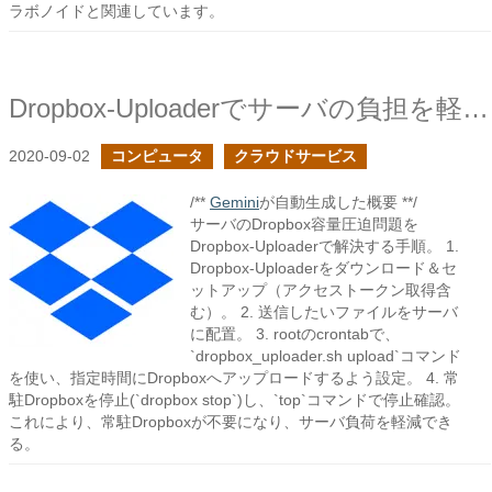
ラボノイドと関連しています。
Dropbox-Uploaderでサーバの負担を軽減する
2020-09-02
コンピュータ
クラウドサービス
/**
Gemini
が自動生成した概要 **/
サーバのDropbox容量圧迫問題を
Dropbox-Uploaderで解決する手順。 1.
Dropbox-Uploaderをダウンロード＆セ
ットアップ（アクセストークン取得含
む）。 2. 送信したいファイルをサーバ
に配置。 3. rootのcrontabで、
`dropbox_uploader.sh upload`コマンド
を使い、指定時間にDropboxへアップロードするよう設定。 4. 常
駐Dropboxを停止(`dropbox stop`)し、`top`コマンドで停止確認。
これにより、常駐Dropboxが不要になり、サーバ負荷を軽減でき
る。