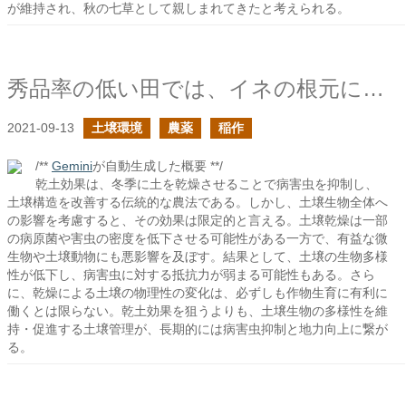
が維持され、秋の七草として親しまれてきたと考えられる。
秀品率の低い田では、イネの根元にイモムシがたくさん
2021-09-13
土壌環境
農薬
稲作
/**
Gemini
が自動生成した概要 **/
乾土効果は、冬季に土を乾燥させることで病害虫を抑制し、
土壌構造を改善する伝統的な農法である。しかし、土壌生物全体へ
の影響を考慮すると、その効果は限定的と言える。土壌乾燥は一部
の病原菌や害虫の密度を低下させる可能性がある一方で、有益な微
生物や土壌動物にも悪影響を及ぼす。結果として、土壌の生物多様
性が低下し、病害虫に対する抵抗力が弱まる可能性もある。さら
に、乾燥による土壌の物理性の変化は、必ずしも作物生育に有利に
働くとは限らない。乾土効果を狙うよりも、土壌生物の多様性を維
持・促進する土壌管理が、長期的には病害虫抑制と地力向上に繋が
る。