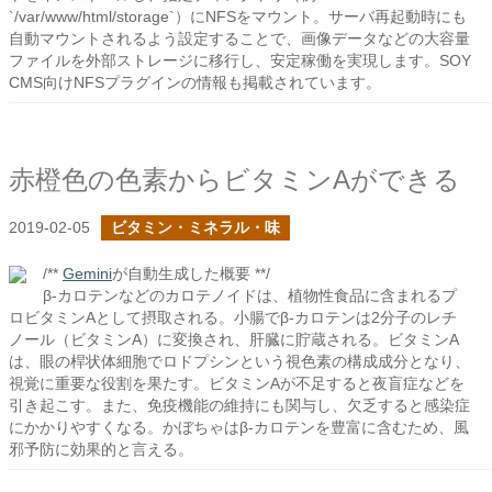
`/var/www/html/storage`）にNFSをマウント。サーバ再起動時にも
自動マウントされるよう設定することで、画像データなどの大容量
ファイルを外部ストレージに移行し、安定稼働を実現します。SOY
CMS向けNFSプラグインの情報も掲載されています。
赤橙色の色素からビタミンAができる
2019-02-05
ビタミン・ミネラル・味
/**
Gemini
が自動生成した概要 **/
β-カロテンなどのカロテノイドは、植物性食品に含まれるプ
ロビタミンAとして摂取される。小腸でβ-カロテンは2分子のレチ
ノール（ビタミンA）に変換され、肝臓に貯蔵される。ビタミンA
は、眼の桿状体細胞でロドプシンという視色素の構成成分となり、
視覚に重要な役割を果たす。ビタミンAが不足すると夜盲症などを
引き起こす。また、免疫機能の維持にも関与し、欠乏すると感染症
にかかりやすくなる。かぼちゃはβ-カロテンを豊富に含むため、風
邪予防に効果的と言える。