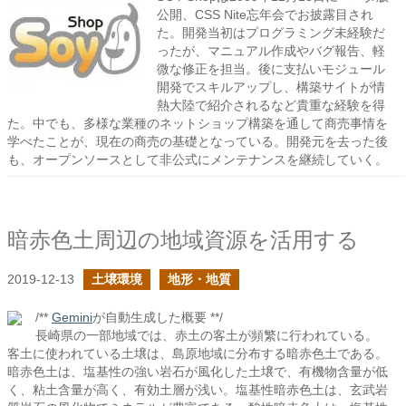
公開、CSS Nite忘年会でお披露目され
た。開発当初はプログラミング未経験だ
ったが、マニュアル作成やバグ報告、軽
微な修正を担当。後に支払いモジュール
開発でスキルアップし、構築サイトが情
熱大陸で紹介されるなど貴重な経験を得
た。中でも、多様な業種のネットショップ構築を通して商売事情を
学べたことが、現在の商売の基礎となっている。開発元を去った後
も、オープンソースとして非公式にメンテナンスを継続していく。
暗赤色土周辺の地域資源を活用する
2019-12-13
土壌環境
地形・地質
/**
Gemini
が自動生成した概要 **/
長崎県の一部地域では、赤土の客土が頻繁に行われている。
客土に使われている土壌は、島原地域に分布する暗赤色土である。
暗赤色土は、塩基性の強い岩石が風化した土壌で、有機物含量が低
く、粘土含量が高く、有効土層が浅い。塩基性暗赤色土は、玄武岩