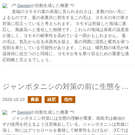
/**
Gemini
が自動生成した概要 **/
道端のヨモギの葉の表面に見られる白さは、多数の白い毛に
よるものです。葉の表裏共に密生するこの毛は、ヨモギの冬の寒さ
対策に役立っていると考えられます。 ヨモギは乾燥した地域に適
応し、風媒花へと進化した植物です。これらの地域は昼夜の温度差
が激しく、ヨモギの耐寒性を高めている一因かもしれません。 葉
の毛は、気孔から出る水蒸気を捉え、葉の周囲に湿気と暖気を保つ
役割を果たしている可能性があります。これは、哺乳類の体毛が体
温保持に役立つのと同様に、ヨモギが冬を乗り切るための重要な適
応戦略と言えるでしょう。
ジャンボタニシの対策の前に生態を知ろう
2020-10-13
農薬
緑肥
稲作
/**
Gemini
が自動生成した概要 **/
ジャンボタニシ対策には生態の理解が重要。徳島市は椿油か
すの使用を控えるよう注意喚起している。ジャンボタニシは乾燥に
強く、秋にはグリセロールを蓄積して耐寒性を上げるが、-3℃でほ