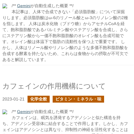
/**
Gemini
が自動生成した概要 **/
本記事は、人体で合成できない「必須脂肪酸」について深掘
りします。必須脂肪酸はω-6のリノール酸とω-3のリノレン酸の2種
を指します。 人体は炭水化物（ブドウ糖）からアセチルCoAを経
て、飽和脂肪酸であるパルミチン酸やステアリン酸を合成し、さら
にステアリン酸から一価不飽和脂肪酸のオレイン酸も合成可能で
す。オレイン酸は体温下で脂肪の流動性を保つ上で重要です。 し
かし、人体はリノール酸やリノレン酸のような多価不飽和脂肪酸を
合成する酵素を持たないため、これらは食物からの摂取が不可欠で
あると解説しています。
カフェインの作用機構について
2023-01-21
化学全般
ビタミン・ミネラル・味
/**
Gemini
が自動生成した概要 **/
カフェインは、眠気を誘発するアデノシンと似た構造を持
ち、アデノシン受容体に結合することで作用します。しかし、カフ
ェインはアデノシンとは異なり、抑制性の神経を活性化することは