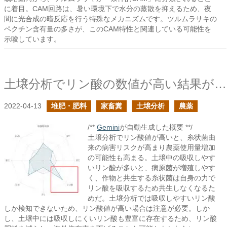
に着目。CAM回路は、暑い環境下で水分の蒸散を抑えるため、夜
間に光合成の暗反応を行う特殊なメカニズムです。ツルムラサキの
ペクチン含有量の多さが、このCAM特性と関連している可能性を
示唆しています。
土壌分析でリン酸の数値が高い結果が返ってきたら次作は気を引き締めた方が良い
2022-04-13
堆肥・肥料
家畜糞
土壌分析
農薬
/**
Gemini
が自動生成した概要 **/
土壌分析でリン酸値が高いと、糸状菌由
来の病害リスクが高まり農薬使用量増加
の可能性も高まる。土壌中の吸収しやす
いリン酸が多いと、病原菌が増殖しやす
く、作物と共生する糸状菌は自身の力で
リン酸を吸収するため共生しなくなるた
めだ。土壌分析では吸収しやすいリン酸
しか検知できないため、リン酸値が高い場合は注意が必要。しか
し、土壌中には吸収しにくいリン酸も豊富に存在するため、リン酸