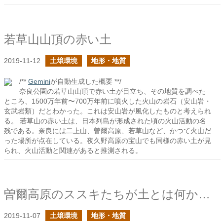
若草山山頂の赤い土
2019-11-12
土壌環境
地形・地質
/**
Gemini
が自動生成した概要 **/
奈良公園の若草山山頂で赤い土が目立ち、その地質を調べた
ところ、1500万年前〜700万年前に噴火した火山の岩石（安山岩・
玄武岩類）だとわかった。これは安山岩が風化したものと考えられ
る。 若草山の赤い土は、日本列島が形成された頃の火山活動の名
残である。奈良には二上山、曽爾高原、若草山など、かつて火山だ
った場所が点在している。夜久野高原の宝山でも同様の赤い土が見
られ、火山活動と関連があると推測される。
曽爾高原のススキたちが土とは何か？を教えてくれる
2019-11-07
土壌環境
地形・地質