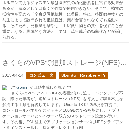
ホルモンであるジャスモン酸は食害虫の消化酵素を阻害する効果が
あるが、農薬としては多くの作物で使用できない。そこで、植物の
抵抗性を高める「全身誘導抵抗性」に着目。特に、根圏微生物との
共生によって誘導される抵抗性は、葉が食害されなくても発動す
る。そのため、発根量を増やし、土壌微生物との共生を促すことが
重要となる。具体的な方法としては、草生栽培の効率化などが挙げ
られる。
さくらのVPSで追加ストレージ(NFS)を利用してみた
2019-04-14
コンピュータ
Ubuntu・Raspberry Pi
/**
Gemini
が自動生成した概要 **/
さくらのVPSでSSD 30GBの容量がひっ迫し、バックアップ不
調に陥った筆者が、追加ストレージ（NFS）を導入して容量不足を
解消する手順を解説しています。 Ubuntu 18.04.2環境を前提に、
コントロールパネルでスイッチと100GBのNFSを契約し、アプリ
ケーションサーバとNFSサーバ双方のネットワーク設定を行いま
す。その後、SSH経由でアプリケーションサーバにNFSクライアン
トをインストールし、指定ディレクトリ（例: