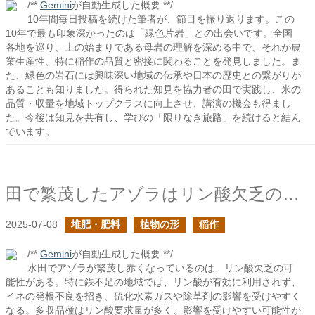
/**
Gemini
が自動生成した概要 **/
10年間毎日投稿を続けた筆者が、節目を振り返ります。この
10年で最も印象深かったのは「緑色片岩」との出会いです。全国
各地を巡り、土の始まりである母岩の理解を深める中で、それが農
業生産性、特に稲作の品質と密接に関わることを発見しました。ま
た、緑色の岩石には興味深い地域の伝承や日本の歴史との繋がりが
あることも知りました。得られた知見を協力者の田で実践し、米の
品質・収量を地域トップクラスに向上させ、講演の機会も得まし
た。今後は知見を共有し、学びの「限りなき旅路」を続けると結ん
でいます。
田で繁茂したアゾラはリン酸欠乏の指標になるのでは？
2025-07-08
堆肥・肥料
植物の形
稲作
/**
Gemini
が自動生成した概要 **/
水田でアゾラが繁茂し赤くなっているのは、リン酸欠乏の可
能性がある。特に鉄不足の地域では、リン酸が有効に利用されず、
イネの発根不良を招き、硫化水素ガスや除草剤の影響を受けやすく
なる。多収品種はリン酸要求量が多く、影響を受けやすい可能性が