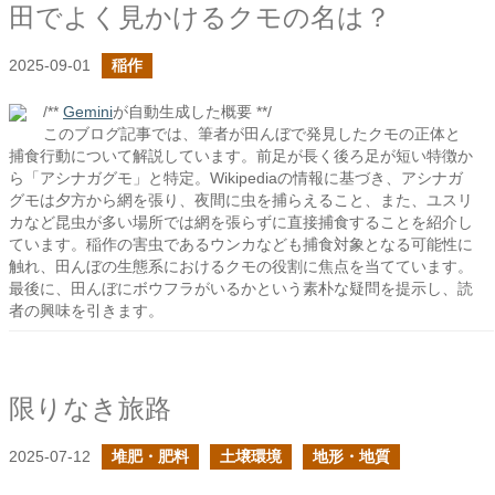
田でよく見かけるクモの名は？
2025-09-01
稲作
/**
Gemini
が自動生成した概要 **/
このブログ記事では、筆者が田んぼで発見したクモの正体と
捕食行動について解説しています。前足が長く後ろ足が短い特徴か
ら「アシナガグモ」と特定。Wikipediaの情報に基づき、アシナガ
グモは夕方から網を張り、夜間に虫を捕らえること、また、ユスリ
カなど昆虫が多い場所では網を張らずに直接捕食することを紹介し
ています。稲作の害虫であるウンカなども捕食対象となる可能性に
触れ、田んぼの生態系におけるクモの役割に焦点を当てています。
最後に、田んぼにボウフラがいるかという素朴な疑問を提示し、読
者の興味を引きます。
限りなき旅路
2025-07-12
堆肥・肥料
土壌環境
地形・地質