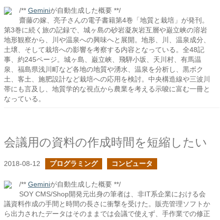
/**
Gemini
が自動生成した概要 **/
齋藤の嫁、亮子さんの電子書籍第4巻「地質と栽培」が発刊。
第3巻に続く旅の記録で、城ヶ島の砂岩凝灰岩互層や巌立峡の溶岩
地形観察から、川や温泉への興味へと展開。地形、川、温泉成分、
土壌、そして栽培への影響を考察する内容となっている。全48記
事、約245ページ。城ヶ島、巌立峡、飛騨小坂、天川村、有馬温
泉、福島県浅川町など各地の地質や湧水、温泉を分析し、黒ボク
土、客土、施肥設計など栽培への応用を検討。中央構造線や三波川
帯にも言及し、地質学的な視点から農業を考える示唆に富む一冊と
なっている。
会議用の資料の作成時間を短縮したい
2018-08-12
プログラミング
コンピュータ
/**
Gemini
が自動生成した概要 **/
SOY CMS/Shop開発元出身の筆者は、非IT系企業における会
議資料作成の手間と時間の長さに衝撃を受けた。販売管理ソフトか
ら出力されたデータはそのままでは会議で使えず、手作業での修正