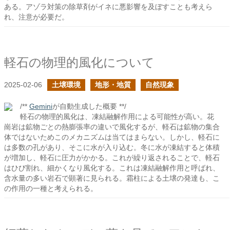
ある。アゾラ対策の除草剤がイネに悪影響を及ぼすことも考えら
れ、注意が必要だ。
軽石の物理的風化について
2025-02-06
土壌環境
地形・地質
自然現象
/**
Gemini
が自動生成した概要 **/
軽石の物理的風化は、凍結融解作用による可能性が高い。花
崗岩は鉱物ごとの熱膨張率の違いで風化するが、軽石は鉱物の集合
体ではないためこのメカニズムは当てはまらない。しかし、軽石に
は多数の孔があり、そこに水が入り込む。冬に水が凍結すると体積
が増加し、軽石に圧力がかかる。これが繰り返されることで、軽石
はひび割れ、細かくなり風化する。これは凍結融解作用と呼ばれ、
含水量の多い岩石で顕著に見られる。霜柱による土壌の発達も、こ
の作用の一種と考えられる。