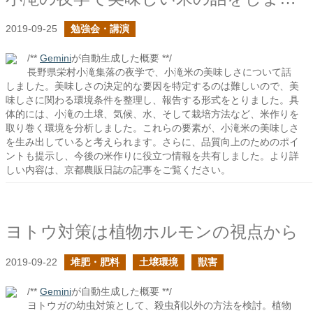
2019-09-25
勉強会・講演
/**
Gemini
が自動生成した概要 **/
長野県栄村小滝集落の夜学で、小滝米の美味しさについて話
しました。美味しさの決定的な要因を特定するのは難しいので、美
味しさに関わる環境条件を整理し、報告する形式をとりました。具
体的には、小滝の土壌、気候、水、そして栽培方法など、米作りを
取り巻く環境を分析しました。これらの要素が、小滝米の美味しさ
を生み出していると考えられます。さらに、品質向上のためのポイ
ントも提示し、今後の米作りに役立つ情報を共有しました。より詳
しい内容は、京都農販日誌の記事をご覧ください。
ヨトウ対策は植物ホルモンの視点から
2019-09-22
堆肥・肥料
土壌環境
獣害
/**
Gemini
が自動生成した概要 **/
ヨトウガの幼虫対策として、殺虫剤以外の方法を検討。植物