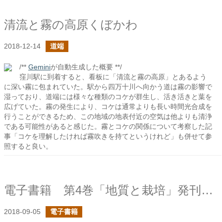
清流と霧の高原くぼかわ
2018-12-14
道端
/**
Gemini
が自動生成した概要 **/
窪川駅に到着すると、看板に「清流と霧の高原」とあるよう
に深い霧に包まれていた。駅から四万十川へ向かう道は霧の影響で
湿っており、道端には様々な種類のコケが群生し、活き活きと葉を
広げていた。霧の発生により、コケは通常よりも長い時間光合成を
行うことができるため、この地域の地表付近の空気は他よりも清浄
である可能性があると感じた。霧とコケの関係について考察した記
事「コケを理解したければ霧吹きを持てというけれど」も併せて参
照すると良い。
電子書籍 第4巻「地質と栽培」発刊しました！
2018-09-05
電子書籍