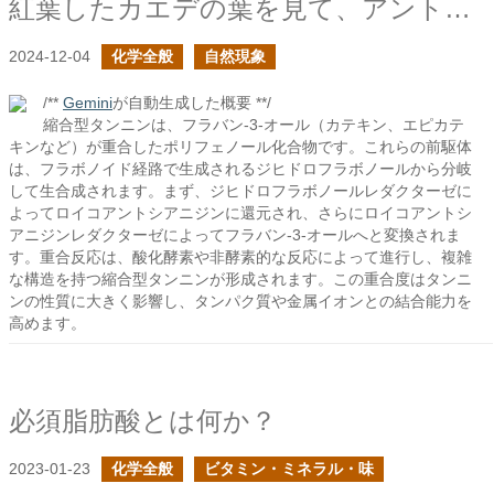
紅葉したカエデの葉を見て、アントシアニンの分解を考える
2024-12-04
化学全般
自然現象
/**
Gemini
が自動生成した概要 **/
縮合型タンニンは、フラバン-3-オール（カテキン、エピカテ
キンなど）が重合したポリフェノール化合物です。これらの前駆体
は、フラボノイド経路で生成されるジヒドロフラボノールから分岐
して生合成されます。まず、ジヒドロフラボノールレダクターゼに
よってロイコアントシアニジンに還元され、さらにロイコアントシ
アニジンレダクターゼによってフラバン-3-オールへと変換されま
す。重合反応は、酸化酵素や非酵素的な反応によって進行し、複雑
な構造を持つ縮合型タンニンが形成されます。この重合度はタンニ
ンの性質に大きく影響し、タンパク質や金属イオンとの結合能力を
高めます。
必須脂肪酸とは何か？
2023-01-23
化学全般
ビタミン・ミネラル・味