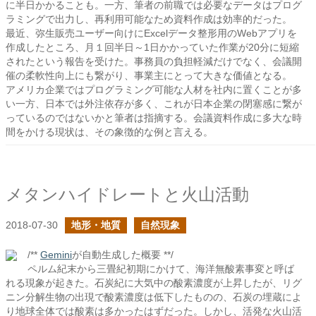
に半日かかることも。一方、筆者の前職では必要なデータはプログ
ラミングで出力し、再利用可能なため資料作成は効率的だった。
最近、弥生販売ユーザー向けにExcelデータ整形用のWebアプリを
作成したところ、月１回半日～1日かかっていた作業が20分に短縮
されたという報告を受けた。事務員の負担軽減だけでなく、会議開
催の柔軟性向上にも繋がり、事業主にとって大きな価値となる。
アメリカ企業ではプログラミング可能な人材を社内に置くことが多
い一方、日本では外注依存が多く、これが日本企業の閉塞感に繋が
っているのではないかと筆者は指摘する。会議資料作成に多大な時
間をかける現状は、その象徴的な例と言える。
メタンハイドレートと火山活動
2018-07-30
地形・地質
自然現象
/**
Gemini
が自動生成した概要 **/
ペルム紀末から三畳紀初期にかけて、海洋無酸素事変と呼ば
れる現象が起きた。石炭紀に大気中の酸素濃度が上昇したが、リグ
ニン分解生物の出現で酸素濃度は低下したものの、石炭の埋蔵によ
り地球全体では酸素は多かったはずだった。しかし、活発な火山活