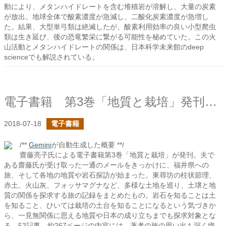
動により、メタンハイドレートを含む堆積岩が溶解し、大量の炭素
が放出。地球全体で酸素濃度が急減し、二酸化炭素濃度が急増し
た。結果、大型単弓類は絶滅したが、酸素利用効率の良い小型爬虫
類は生き延び、後の恐竜繁栄に繋がる可能性を秘めていた。この火
山活動とメタンハイドレートの関係は、日本科学未来館のdeep
scienceでも解説されている。
電子書籍 第3巻「地質と栽培」発刊しました！
2018-07-18
電子書籍
/**
Gemini
が自動生成した概要 **/
齋藤亮子氏による電子書籍第3巻「地質と栽培」が発刊。夫で
ある齋藤氏が受け取った一通のメールをきっかけに、福井県への
旅、そして各地の地質や岩石探訪が始まった。東尋坊の柱状節理、
赤土、火山灰、フォッサマグナなど、多様な土地を巡り、土壌と地
質の関係を探求する旅の記録をまとめたもの。岩石を知ることは土
を知ること、ひいては栽培の土台を知ることになるという気づきか
ら、一見無関係に思える地質や日本の成り立ちまでも探求対象とな
る。52記事、約267ページの内容には、著者の旅の思い出も深く織