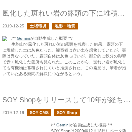
風化した斑れい岩の露頭の下に堆積した土の色は何色か？
2019-12-25
土壌環境
地形・地質
/**
Gemini
が自動生成した概要 **/
生駒山で風化した斑れい岩の露頭を観察した結果、露頭の下
に堆積した土は灰色だった。観察者は赤い土を想像していたが、実
際は異なっていた。露頭自体は灰色っぽいが、部分的に鉄分の影響
で赤く風化した箇所も見られた。このことから、斑れい岩が風化し
ても有機物は蓄積されにくいと推測された。この発見は、筆者が抱
いていたある疑問の解決につながるという。
SOY Shopをリリースして10年が経ちました
2019-12-19
SOY CMS
SOY Shop
/**
Gemini
が自動生成した概要 **/
SOY Shopは2009年12月18日にベータ版