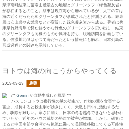
県津南町結東に苗場山麓最古の地層とグリーンタフ（緑色凝灰岩）
が存在するとのこと。結東は現在海から離れているが、太古の昔は
海の近くだったためグリーンタフが形成されたと推測される。結東
層は安山岩や玄武岩などが変質した緑色凝灰岩から成る。著者は兵
庫県竹野海岸で見た鮮やかな緑色のグリーンタフを思い出し、結東
のグリーンタフも同様のものか興味を持ち、現地訪問を計画してい
る。信濃川北側はかつて海だったという情報にも触れ、日本列島の
形成過程との関連を示唆している。
ヨトウは海の向こうからやってくる
2019-09-29
農薬
/**
Gemini
が自動生成した概要 **/
ハスモンヨトウは夜行性の蛾の幼虫で、作物の葉を食害する
害虫。成長すると殺虫剤が効きにくく、天敵も日中に活動するた
め、駆除が難しい。寒さに弱く、日本の冬を越冬できないと思われ
ていたが、近年のハウス栽培の発達で被害が増加。しかし、研究に
よると中国南部や台湾から気流に乗って長距離移動してくる可能性