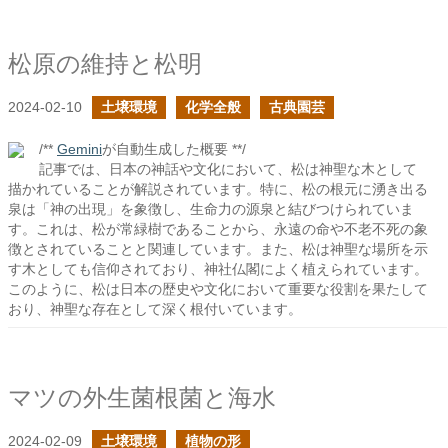
松原の維持と松明
2024-02-10
土壌環境
化学全般
古典園芸
/**
Gemini
が自動生成した概要 **/
記事では、日本の神話や文化において、松は神聖な木として
描かれていることが解説されています。特に、松の根元に湧き出る
泉は「神の出現」を象徴し、生命力の源泉と結びつけられていま
す。これは、松が常緑樹であることから、永遠の命や不老不死の象
徴とされていることと関連しています。また、松は神聖な場所を示
す木としても信仰されており、神社仏閣によく植えられています。
このように、松は日本の歴史や文化において重要な役割を果たして
おり、神聖な存在として深く根付いています。
マツの外生菌根菌と海水
2024-02-09
土壌環境
植物の形