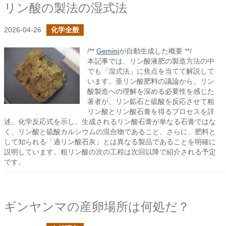
リン酸の製法の湿式法
2026-04-26
化学全般
/**
Gemini
が自動生成した概要 **/
本記事では、リン酸液肥の製造方法の中
でも「湿式法」に焦点を当てて解説して
います。亜リン酸肥料の議論から、リン
酸製造への理解を深める必要性を感じた
著者が、リン鉱石と硫酸を反応させて粗
リン酸とリン酸石膏を得るプロセスを詳
述。化学反応式を示し、生成されるリン酸石膏が単なる石膏ではな
く、リン酸と硫酸カルシウムの混合物であること、さらに、肥料と
して知られる「過リン酸石灰」とは異なる製品であることを明確に
説明しています。粗リン酸の次の工程は次回以降で紹介される予定
です。
ギンヤンマの産卵場所は何処だ？