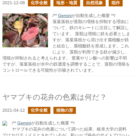
2021-12-08
化学全般
地形・地質
自然現象
稲作
/**
Gemini
が自動生成した概要 **/
落葉落枝が藻類の増殖を抑制する理由に
ついて、鉄のキレートに注目して解説し
ています。 藻類は増殖に鉄を必要としま
すが、落葉落枝から溶け出す腐植酸が鉄
と結合し、腐植酸鉄を形成します。これ
により、藻類が利用できる鉄が減少し、
増殖が抑制されると考えられます。 窒素やリン酸への影響は不明
ですが、落葉落枝が水中の鉄濃度を調整することで、藻類の増殖を
コントロールできる可能性が示唆されています。
ヤマブキの花弁の色素は何だ？
2021-04-12
化学全般
植物の形
/**
Gemini
が自動生成した概要 **/
ヤマブキの花弁の色素について調べた結果、岐阜大学の資料
ではカロテノイドとされているが、和ハーブ協会のサイトではヘレ