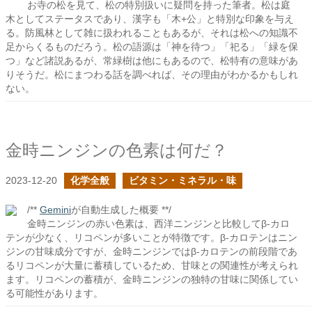
お寺の松を見て、松の特別扱いに疑問を持った筆者。松は庭
木としてステータスであり、漢字も「木+公」と特別な印象を与え
る。防風林として雑に扱われることもあるが、それは松への知識不
足からくるものだろう。松の語源は「神を待つ」「祀る」「緑を保
つ」など諸説あるが、常緑樹は他にもあるので、松特有の意味があ
りそうだ。松にまつわる話を調べれば、その理由がわかるかもしれ
ない。
金時ニンジンの色素は何だ？
2023-12-20
化学全般
ビタミン・ミネラル・味
/**
Gemini
が自動生成した概要 **/
金時ニンジンの赤い色素は、西洋ニンジンと比較してβ-カロ
テンが少なく、リコペンが多いことが特徴です。β-カロテンはニン
ジンの甘味成分ですが、金時ニンジンではβ-カロテンの前段階であ
るリコペンが大量に蓄積しているため、甘味との関連性が考えられ
ます。リコペンの蓄積が、金時ニンジンの独特の甘味に関係してい
る可能性があります。