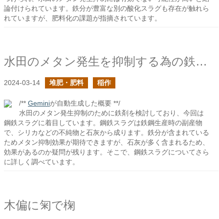
論付けられています。鉄分が豊富な別の酸化スラグも存在が触れら
れていますが、肥料化の課題が指摘されています。
水田のメタン発生を抑制する為の鉄剤を考える
2024-03-14
堆肥・肥料
稲作
/**
Gemini
が自動生成した概要 **/
水田のメタン発生抑制のために鉄剤を検討しており、今回は
鋼鉄スラグに着目しています。鋼鉄スラグは鉄鋼生産時の副産物
で、シリカなどの不純物と石灰から成ります。鉄分が含まれている
ためメタン抑制効果が期待できますが、石灰が多く含まれるため、
効果があるのか疑問が残ります。そこで、鋼鉄スラグについてさら
に詳しく調べています。
木偏に匊で椈