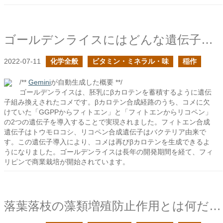
ゴールデンライスにはどんな遺伝子を導入したのだろう？
2022-07-11
化学全般
ビタミン・ミネラル・味
稲作
/**
Gemini
が自動生成した概要 **/
ゴールデンライスは、胚乳にβカロテンを蓄積するように遺伝
子組み換えされたコメです。βカロテン合成経路のうち、コメに欠
けていた「GGPPからフィトエン」と「フィトエンからリコペン」
の2つの遺伝子を導入することで実現されました。フィトエン合成
遺伝子はトウモロコシ、リコペン合成遺伝子はバクテリア由来で
す。この遺伝子導入により、コメは再びβカロテンを生成できるよ
うになりました。ゴールデンライスは長年の開発期間を経て、フィ
リピンで商業栽培が開始されています。
落葉落枝の藻類増殖防止作用とは何だろう？