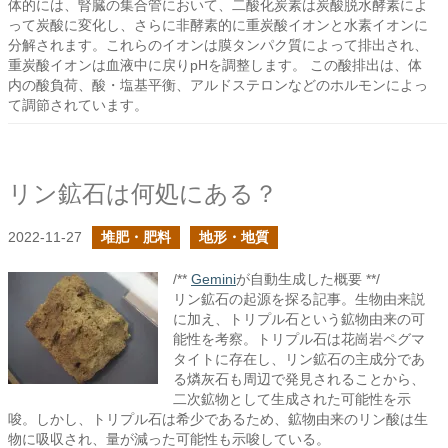
体的には、腎臓の集合管において、二酸化炭素は炭酸脱水酵素によ
って炭酸に変化し、さらに非酵素的に重炭酸イオンと水素イオンに
分解されます。これらのイオンは膜タンパク質によって排出され、
重炭酸イオンは血液中に戻りpHを調整します。 この酸排出は、体
内の酸負荷、酸・塩基平衡、アルドステロンなどのホルモンによっ
て調節されています。
リン鉱石は何処にある？
2022-11-27
堆肥・肥料
地形・地質
/**
Gemini
が自動生成した概要 **/
リン鉱石の起源を探る記事。生物由来説
に加え、トリプル石という鉱物由来の可
能性を考察。トリプル石は花崗岩ペグマ
タイトに存在し、リン鉱石の主成分であ
る燐灰石も周辺で発見されることから、
二次鉱物として生成された可能性を示
唆。しかし、トリプル石は希少であるため、鉱物由来のリン酸は生
物に吸収され、量が減った可能性も示唆している。