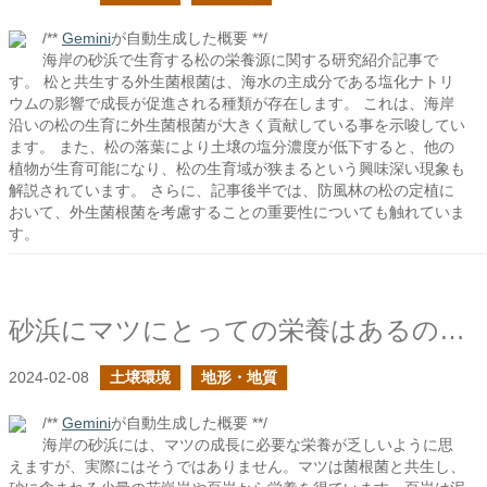
/**
Gemini
が自動生成した概要 **/
海岸の砂浜で生育する松の栄養源に関する研究紹介記事で
す。 松と共生する外生菌根菌は、海水の主成分である塩化ナトリ
ウムの影響で成長が促進される種類が存在します。 これは、海岸
沿いの松の生育に外生菌根菌が大きく貢献している事を示唆してい
ます。 また、松の落葉により土壌の塩分濃度が低下すると、他の
植物が生育可能になり、松の生育域が狭まるという興味深い現象も
解説されています。 さらに、記事後半では、防風林の松の定植に
おいて、外生菌根菌を考慮することの重要性についても触れていま
す。
砂浜にマツにとっての栄養はあるのか？
2024-02-08
土壌環境
地形・地質
/**
Gemini
が自動生成した概要 **/
海岸の砂浜には、マツの成長に必要な栄養が乏しいように思
えますが、実際にはそうではありません。マツは菌根菌と共生し、