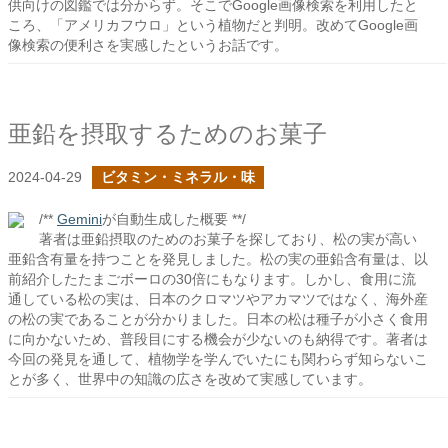
供向けの図鑑では分からず。そこでGoogle画像検索を利用したと
ころ、「アメリカフウロ」という植物だと判明。改めてGoogle画
像検索の便利さを実感したというお話です。
亜鉛を摂取するためのお菓子
2024-04-29
ビタミン・ミネラル・味
/**
Gemini
が自動生成した概要 **/
著者は亜鉛摂取のためのお菓子を探しており、松の実が高い
亜鉛含有量を持つことを発見しました。松の実の亜鉛含有量は、以
前紹介したたまごボーロの30倍にもなります。しかし、食用に流
通している松の実は、日本のクロマツやアカマツではなく、海外産
の松の実であることが分かりました。日本の松は種子が小さく食用
に向かないため、普段目にする機会が少ないのも納得です。著者は
今回の発見を通して、植物学を学んでいたにも関わらず知らないこ
とが多く、世界中の知識の広さを改めて実感しています。