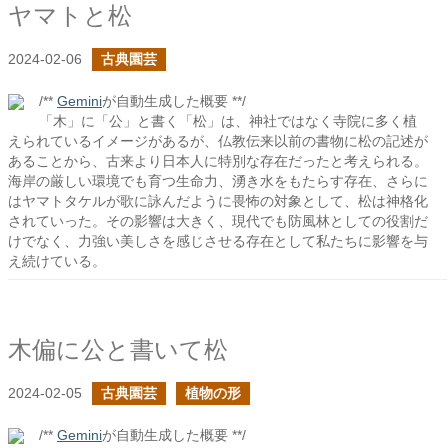
ヤマトと松
2024-02-06
古典園芸
/**
Gemini
が自動生成した概要 **/
「木」に「公」と書く「松」は、神社ではなく寺院に多く植
えられているイメージがあるが、仏教伝来以前の書物に松の記述が
あることから、古来より日本人に特別な存在だったと考えられる。
海岸の厳しい環境でも育つ生命力、湧き水をもたらす存在、さらに
はヤマトタケルが歌に詠んだように畏怖の対象として、松は神格化
されていった。その影響は大きく、現代でも防風林としての役割だ
けでなく、力強い美しさを感じさせる存在として私たちに影響を与
え続けている。
木偏に公と書いて松
2024-02-05
古典園芸
植物の形
/**
Gemini
が自動生成した概要 **/