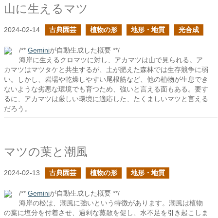
山に生えるマツ
2024-02-14
古典園芸
植物の形
地形・地質
光合成
/**
Gemini
が自動生成した概要 **/
海岸に生えるクロマツに対し、アカマツは山で見られる。ア
カマツはマツタケと共生するが、土が肥えた森林では生存競争に弱
い。しかし、岩場や乾燥しやすい尾根筋など、他の植物が生息でき
ないような劣悪な環境でも育つため、強いと言える面もある。要す
るに、アカマツは厳しい環境に適応した、たくましいマツと言える
だろう。
マツの葉と潮風
2024-02-13
古典園芸
植物の形
地形・地質
/**
Gemini
が自動生成した概要 **/
海岸の松は、潮風に強いという特徴があります。潮風は植物
の葉に塩分を付着させ、過剰な蒸散を促し、水不足を引き起こしま