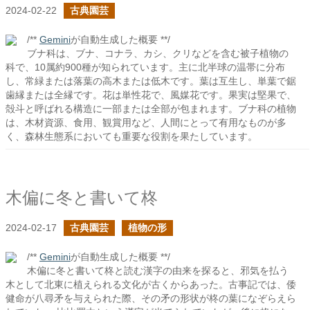
2024-02-22
古典園芸
/**
Gemini
が自動生成した概要 **/
ブナ科は、ブナ、コナラ、カシ、クリなどを含む被子植物の
科で、10属約900種が知られています。主に北半球の温帯に分布
し、常緑または落葉の高木または低木です。葉は互生し、単葉で鋸
歯縁または全縁です。花は単性花で、風媒花です。果実は堅果で、
殻斗と呼ばれる構造に一部または全部が包まれます。ブナ科の植物
は、木材資源、食用、観賞用など、人間にとって有用なものが多
く、森林生態系においても重要な役割を果たしています。
木偏に冬と書いて柊
2024-02-17
古典園芸
植物の形
/**
Gemini
が自動生成した概要 **/
木偏に冬と書いて柊と読む漢字の由来を探ると、邪気を払う
木として北東に植えられる文化が古くからあった。古事記では、倭
健命が八尋矛を与えられた際、その矛の形状が柊の葉になぞらえら