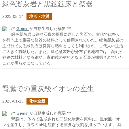
緑色凝灰岩と黒鉱鉱床と祭器
2023-05-14
地形・地質
/**
Gemini
が自動生成した概要 **/
緑色凝灰岩は銅や石膏の採掘に適した岩石で、古代では祭り
を行う上で重要な祭器の材料として使用されていた。緑色凝灰岩の
主成分である緑泥石は良質な肥料としても利用され、古代人の生活
に大きく貢献した。また、緑色凝灰岩が分布する地域では、銅剣や
銅鏡の材料となる銅や、青銅鏡の材料となる石膏が採掘されていた
ことが明らかになっている。
腎臓での重炭酸イオンの産生
2023-01-15
化学全般
/**
Gemini
が自動生成した概要 **/
腎臓は、体内で生成された二酸化炭素を原料に、重炭酸イオ
ンを産生し、血液のpHを緩衝する重要な役割を担っています。 具