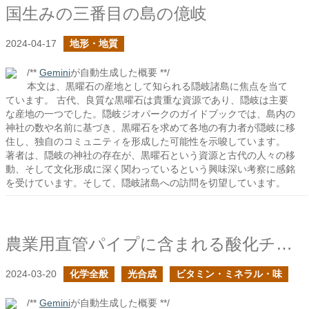
国生みの三番目の島の億岐
2024-04-17
地形・地質
/**
Gemini
が自動生成した概要 **/
本文は、黒曜石の産地として知られる隠岐諸島に焦点を当て
ています。 古代、良質な黒曜石は貴重な資源であり、隠岐は主要
な産地の一つでした。隠岐ジオパークのガイドブックでは、島内の
神社の数や名前に基づき、黒曜石を求めて各地の有力者が隠岐に移
住し、独自のコミュニティを形成した可能性を示唆しています。
著者は、隠岐の神社の存在が、黒曜石という資源と古代の人々の移
動、そして文化形成に深く関わっているという興味深い考察に感銘
を受けています。そして、隠岐諸島への訪問を切望しています。
農業用直管パイプに含まれる酸化チタンは作物に与えても問題ないか？
2024-03-20
化学全般
光合成
ビタミン・ミネラル・味
/**
Gemini
が自動生成した概要 **/