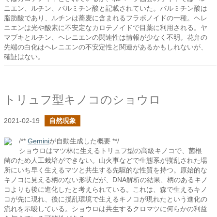
ニエン、ルチン、パルミチン酸と記載されていた。パルミチン酸は
脂肪酸であり、ルチンは蕎麦に含まれるフラボノイドの一種。ヘレ
ニエンは光や酸素に不安定なカロテノイドで目薬に利用される。ヤ
マブキとルチン、ヘレニエンの関連性は情報が少なく不明。花弁の
先端の白化はヘレニエンの不安定性と関連があるかもしれないが、
確証はない。
トリュフ型キノコのショウロ
2021-02-19
自然現象
/**
Gemini
が自動生成した概要 **/
ショウロはマツ林に生えるトリュフ型の高級キノコで、菌根
菌のため人工栽培ができない。山火事などで生態系が撹乱された場
所にいち早く生えるマツと共生する先駆的な性質を持つ。原始的な
キノコに見える柄のない形状だが、DNA解析の結果、柄のあるキノ
コよりも後に進化したと考えられている。これは、森で生えるキノ
コが先に現れ、後に撹乱環境で生えるキノコが現れたという進化の
流れを示唆している。ショウロは共生するクロマツに何らかの利益