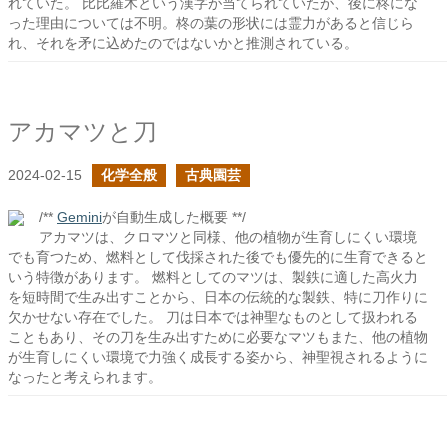
れていた。 比比羅木という漢字が当てられていたが、後に柊にな
った理由については不明。柊の葉の形状には霊力があると信じら
れ、それを矛に込めたのではないかと推測されている。
アカマツと刀
2024-02-15
化学全般
古典園芸
/**
Gemini
が自動生成した概要 **/
アカマツは、クロマツと同様、他の植物が生育しにくい環境
でも育つため、燃料として伐採された後でも優先的に生育できると
いう特徴があります。 燃料としてのマツは、製鉄に適した高火力
を短時間で生み出すことから、日本の伝統的な製鉄、特に刀作りに
欠かせない存在でした。 刀は日本では神聖なものとして扱われる
こともあり、その刀を生み出すために必要なマツもまた、他の植物
が生育しにくい環境で力強く成長する姿から、神聖視されるように
なったと考えられます。