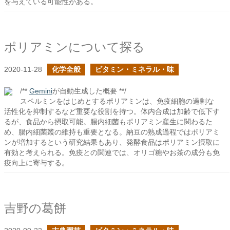
を与えている可能性がある。
ポリアミンについて探る
2020-11-28
化学全般
ビタミン・ミネラル・味
/**
Gemini
が自動生成した概要 **/
スペルミンをはじめとするポリアミンは、免疫細胞の過剰な
活性化を抑制するなど重要な役割を持つ。体内合成は加齢で低下す
るが、食品から摂取可能。腸内細菌もポリアミン産生に関わるた
め、腸内細菌叢の維持も重要となる。納豆の熟成過程ではポリアミ
ンが増加するという研究結果もあり、発酵食品はポリアミン摂取に
有効と考えられる。免疫との関連では、オリゴ糖やお茶の成分も免
疫向上に寄与する。
吉野の葛餅