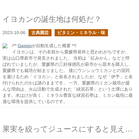
イヨカンの誕生地は何処だ？
2023-10-06
古典園芸
ビタミン・ミネラル・味
/**
Gemini
が自動生成した概要 **/
イヨカンは、その名前から愛媛県発祥と思われがちですが、
実は山口県萩市で発見されました。 当初は「紅みかん」などと呼
ばれていましたが、愛媛県の三好保徳氏が萩市から苗木を購入し、
愛媛県でも栽培が始まりました。 後にウンシュウミカンとの混同
を避けるため「イヨカン」と命名されましたが、なぜ「伊予」と名
付けられたのかは謎のままです。 一方、愛媛県のミカン栽培が盛
んな理由は、火山活動で生成された「緑泥石帯」という土壌にあり
ます。水はけが良く、ミネラル豊富な緑泥石帯は、ミカン栽培に最
適な環境を提供しているのです。
果実を絞ってジュースにすると見えてくる化学反応と物質の変化