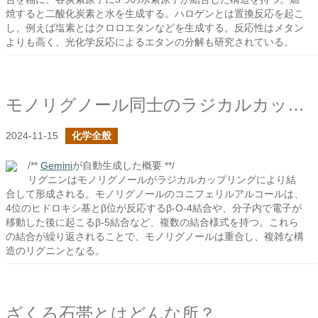
焼すると二酸化炭素と水を生成する。ハロゲンとは置換反応を起こ
し、例えば塩素とはクロロエタンなどを生成する。反応性はメタン
よりも高く、光化学反応によるエタンの分解も研究されている。
モノリグノール同士のラジカルカップリング
2024-11-15
化学全般
/**
Gemini
が自動生成した概要 **/
リグニンはモノリグノールがラジカルカップリングにより結
合して形成される。モノリグノールのコニフェリルアルコールは、
4位のヒドロキシ基とβ位が反応するβ-O-4結合や、分子内で電子が
移動した後に起こるβ-5結合など、複数の結合様式を持つ。これら
の結合が繰り返されることで、モノリグノールは重合し、複雑な構
造のリグニンとなる。
ざくろ石帯とはどんな所？