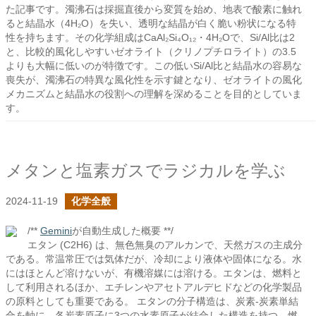
た記事です。濁沸石は採掘直後から変質を始め、地表で酸素に触れ
ると結晶水（4H₂O）を失い、透明な結晶が白く脆い粉状になる特
性を持ちます。その化学組成はCaAl₂Si₄O₁₂・4H₂Oで、Si/Al比は2
と、比較的風化しやすいゼオライト（クリノプチロライト）の3.5
よりも大幅に低いのが特徴です。この低いSi/Al比と結晶水の容易な
喪失が、濁沸石の特異な風化性を示す鍵となり、ゼオライトの風化
メカニズムと結晶水の役割への理解を深めることを目的としていま
す。
メタンと塩素ガスでラジカルを学ぶ
2024-11-19
化学全般
/**
Gemini
が自動生成した概要 **/
エタン (C2H6) は、無色無臭のアルカンで、天然ガスの主成分
である。常温常圧では気体だが、冷却により液体や固体になる。水
にはほとんど溶けないが、有機溶媒には溶ける。エタンは、燃料と
して利用されるほか、エチレンやアセトアルデヒドなどの化学製品
の原料としても重要である。 エタンの分子構造は、炭素-炭素単結
合を軸に、各炭素原子に3つの水素原子が結合した構造を持つ。燃