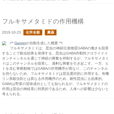
フルキサメタミドの作用機構
2019-10-23
化学全般
農薬
/**
Gemini
が自動生成した概要 **/
フルキサメタミドは、昆虫の神経伝達物質GABAの働きを阻害
することで殺虫効果を発揮する。昆虫はGABA作動性クロライドイ
オンチャンネルを通じて神経の興奮を抑制するが、フルキサメタミ
ドはこのチャンネルを阻害し、過剰な興奮を引き起こす。一方、ヒ
トを含む脊椎動物ではGABAの作用機序が異なり、このチャンネル
を持たないため、フルキサメタミドは昆虫選択的に作用する。有機
リン系殺虫剤とは異なる作用機序のため、耐性昆虫にも効果的。
GABAは野菜の旨味成分としても知られるが、フルキサメタミドの
作用は昆虫の神経系に特異的であるため、人体への影響は少ないと
考えられる。