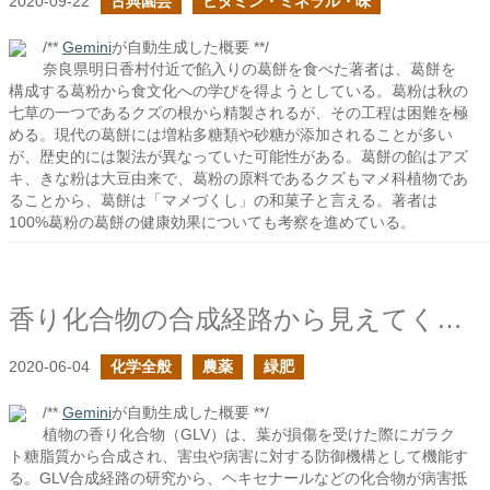
2020-09-22
古典園芸
ビタミン・ミネラル・味
/**
Gemini
が自動生成した概要 **/
奈良県明日香村付近で餡入りの葛餅を食べた著者は、葛餅を
構成する葛粉から食文化への学びを得ようとしている。葛粉は秋の
七草の一つであるクズの根から精製されるが、その工程は困難を極
める。現代の葛餅には増粘多糖類や砂糖が添加されることが多い
が、歴史的には製法が異なっていた可能性がある。葛餅の餡はアズ
キ、きな粉は大豆由来で、葛粉の原料であるクズもマメ科植物であ
ることから、葛餅は「マメづくし」の和菓子と言える。著者は
100%葛粉の葛餅の健康効果についても考察を進めている。
香り化合物の合成経路から見えてくること
2020-06-04
化学全般
農薬
緑肥
/**
Gemini
が自動生成した概要 **/
植物の香り化合物（GLV）は、葉が損傷を受けた際にガラク
ト糖脂質から合成され、害虫や病害に対する防御機構として機能す
る。GLV合成経路の研究から、ヘキセナールなどの化合物が病害抵