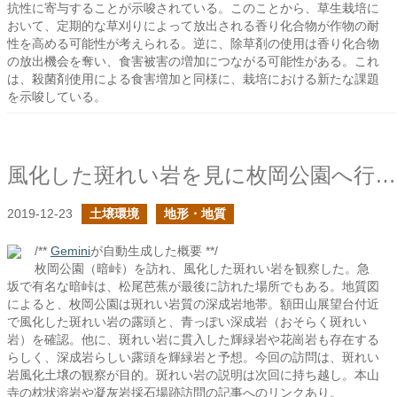
抗性に寄与することが示唆されている。このことから、草生栽培に
おいて、定期的な草刈りによって放出される香り化合物が作物の耐
性を高める可能性が考えられる。逆に、除草剤の使用は香り化合物
の放出機会を奪い、食害被害の増加につながる可能性がある。これ
は、殺菌剤使用による食害増加と同様に、栽培における新たな課題
を示唆している。
風化した斑れい岩を見に枚岡公園へ行ってきた
2019-12-23
土壌環境
地形・地質
/**
Gemini
が自動生成した概要 **/
枚岡公園（暗峠）を訪れ、風化した斑れい岩を観察した。急
坂で有名な暗峠は、松尾芭蕉が最後に訪れた場所でもある。地質図
によると、枚岡公園は斑れい岩質の深成岩地帯。額田山展望台付近
で風化した斑れい岩の露頭と、青っぽい深成岩（おそらく斑れい
岩）を確認。他に、斑れい岩に貫入した輝緑岩や花崗岩も存在する
らしく、深成岩らしい露頭を輝緑岩と予想。今回の訪問は、斑れい
岩風化土壌の観察が目的。斑れい岩の説明は次回に持ち越し。本山
寺の枕状溶岩や凝灰岩採石場跡訪問の記事へのリンクあり。