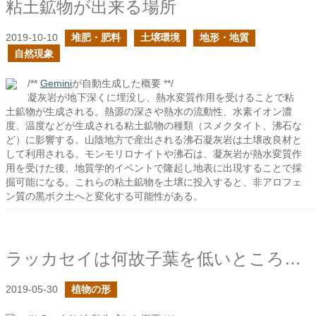
粘土鉱物が出来る場所
2019-10-10
堆肥・肥料
土壌環境
地形・地質
自然現象
/**
Gemini
が自動生成した概要 **/
凝灰岩が地下深くに埋没し、熱水変質作用を受けることで粘
土鉱物が生成される。熱源の深さや熱水の流動性、水素イオン濃
度、温度などが生成される粘土鉱物の種類（スメクタイト、沸石な
ど）に影響する。山陰地方で産出される沸石凝灰岩は土壌改良材と
して利用される。モンモリロナイトや沸石は、凝灰岩が熱水変質作
用を受けた後、地質学的イベントで隆起し地表に出現することで採
掘可能になる。これらの粘土鉱物を土壌に投入すると、非アロフェ
ン質の黒ボク土へと変化する可能性がある。
ラッカセイは何故子葉を低いところで展開するのだろう
2019-05-30
植物の形