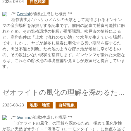
2025-09-04
自然現象
/**
Gemini
が自動生成した概要 **/
稲作害虫ホソヘリカメムシの天敵として期待されるギンヤン
マの産卵場所を深掘りする記事です。前回の記事で捕食可能性に触
れたため、その繁殖環境の把握が重要課題。松戸市の情報による
と、産卵条件は「止水（流れのない池）で水草が生えている場所」
です。しかし、ヤゴが越冬し翌春に羽化する長い期間を要するた
め、田は不適と判断。ため池のような貯水池が候補に挙がるもの
の、その数は少ない現状を指摘します。ギンヤンマが優れた天敵な
らば、これらの貯水池の環境整備や見直しが必須だと提言していま
す。
ゼオライトの風化の理解を深めるために濁沸石を見る
2025-08-23
地形・地質
自然現象
/**
Gemini
が自動生成した概要 **/
「ゼオライトの風化」の理解を深めるため、極めて風化耐性
が低い天然ゼオライト「濁沸石（ローモンタイト）」に焦点を当て