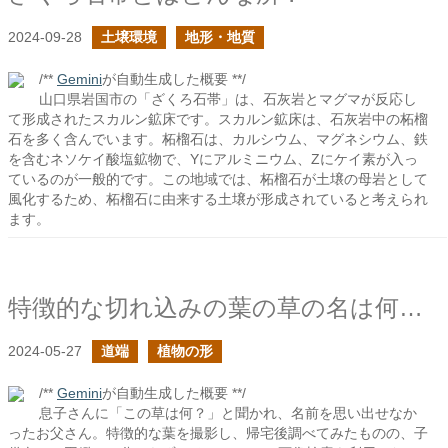
2024-09-28
土壌環境
地形・地質
/**
Gemini
が自動生成した概要 **/
山口県岩国市の「ざくろ石帯」は、石灰岩とマグマが反応し
て形成されたスカルン鉱床です。スカルン鉱床は、石灰岩中の柘榴
石を多く含んでいます。柘榴石は、カルシウム、マグネシウム、鉄
を含むネソケイ酸塩鉱物で、Yにアルミニウム、Zにケイ素が入っ
ているのが一般的です。この地域では、柘榴石が土壌の母岩として
風化するため、柘榴石に由来する土壌が形成されていると考えられ
ます。
特徴的な切れ込みの葉の草の名は何か？
2024-05-27
道端
植物の形
/**
Gemini
が自動生成した概要 **/
息子さんに「この草は何？」と聞かれ、名前を思い出せなか
ったお父さん。特徴的な葉を撮影し、帰宅後調べてみたものの、子