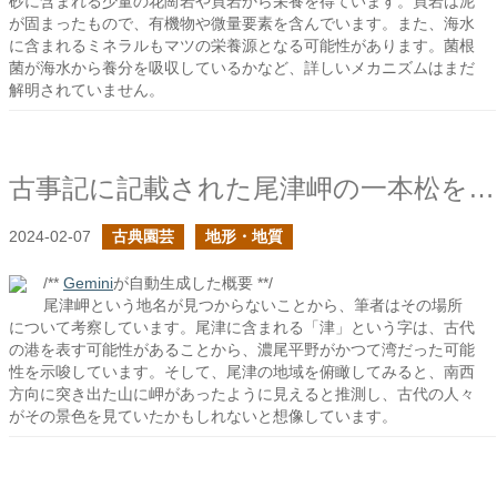
砂に含まれる少量の花崗岩や頁岩から栄養を得ています。頁岩は泥
が固まったもので、有機物や微量要素を含んでいます。また、海水
に含まれるミネラルもマツの栄養源となる可能性があります。菌根
菌が海水から養分を吸収しているかなど、詳しいメカニズムはまだ
解明されていません。
古事記に記載された尾津岬の一本松を想像する
2024-02-07
古典園芸
地形・地質
/**
Gemini
が自動生成した概要 **/
尾津岬という地名が見つからないことから、筆者はその場所
について考察しています。尾津に含まれる「津」という字は、古代
の港を表す可能性があることから、濃尾平野がかつて湾だった可能
性を示唆しています。そして、尾津の地域を俯瞰してみると、南西
方向に突き出た山に岬があったように見えると推測し、古代の人々
がその景色を見ていたかもしれないと想像しています。