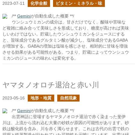
2023-07-11
化学全般
ビタミン・ミネラル・味
/**
Gemini
が自動生成した概要 **/
ウンシュウミカンの成分は、甘さだけでなく、酸味や苦味な
ど複雑に絡み合って美味しさを形成しており、糖度が高ければ美味
しいわけではない。貯蔵したウンシュウミカンをジュースにする
と、旨味成分であるグルタミン酸が減少し、塩味成分であるGABA
が増加する。GABAの増加は塩味を感じさせ、相対的に甘味を増強
させる効果がある可能性がある。つまり、貯蔵によってウンシュウ
ミカンのジュースの味わいは変化する。
ヤマタノオロチ退治と赤い川
2023-05-16
地形・地質
自然現象
/**
Gemini
が自動生成した概要 **/
出雲神話に登場するヤマタノオロチ退治で赤く染まった斐伊
川は、上流から流れ込む大量の砂鉄が原因の可能性があります。砂
鉄は酸化鉄を含み、川を赤く濁らせます。これは古代の出雲で鉄の
採掘と鉄器製造が行われていた可能性を示唆しています。出雲は緑