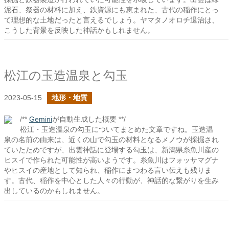
泥石、祭器の材料に加え、鉄資源にも恵まれた、古代の稲作にとっ
て理想的な土地だったと言えるでしょう。ヤマタノオロチ退治は、
こうした背景を反映した神話かもしれません。
松江の玉造温泉と勾玉
2023-05-15
地形・地質
/**
Gemini
が自動生成した概要 **/
松江・玉造温泉の勾玉についてまとめた文章ですね。玉造温
泉の名前の由来は、近くの山で勾玉の材料となるメノウが採掘され
ていたためですが、出雲神話に登場する勾玉は、新潟県糸魚川産の
ヒスイで作られた可能性が高いようです。糸魚川はフォッサマグナ
やヒスイの産地として知られ、稲作にまつわる言い伝えも残りま
す。古代、稲作を中心とした人々の行動が、神話的な繋がりを生み
出しているのかもしれません。