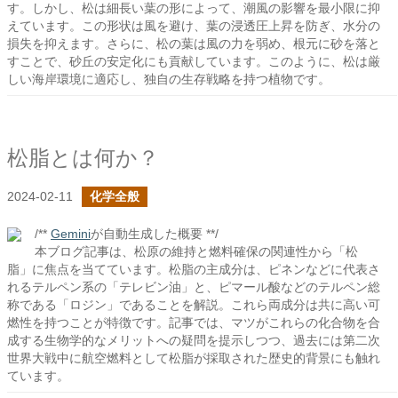
す。しかし、松は細長い葉の形によって、潮風の影響を最小限に抑
えています。この形状は風を避け、葉の浸透圧上昇を防ぎ、水分の
損失を抑えます。さらに、松の葉は風の力を弱め、根元に砂を落と
すことで、砂丘の安定化にも貢献しています。このように、松は厳
しい海岸環境に適応し、独自の生存戦略を持つ植物です。
松脂とは何か？
2024-02-11
化学全般
/**
Gemini
が自動生成した概要 **/
本ブログ記事は、松原の維持と燃料確保の関連性から「松
脂」に焦点を当てています。松脂の主成分は、ピネンなどに代表さ
れるテルペン系の「テレビン油」と、ピマール酸などのテルペン総
称である「ロジン」であることを解説。これら両成分は共に高い可
燃性を持つことが特徴です。記事では、マツがこれらの化合物を合
成する生物学的なメリットへの疑問を提示しつつ、過去には第二次
世界大戦中に航空燃料として松脂が採取された歴史的背景にも触れ
ています。