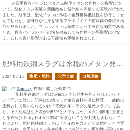
農業用直管パイプに含まれる酸化チタンの作物への影響につ
いて、酸化チタン溶液を葉面散布し紫外線を照射する実験が行われ
ました。結果は、酸化チタンは作物の全身獲得抵抗性を誘導しませ
んでしたが、紫外線から身を守るフラボノイドの前駆体の発現量増
加が見られました。フラボノイドは植物にとって有益な物質である
ため、直管パイプのサビの粉を散布しても作物への悪影響は少な
く、むしろ良い影響がある可能性も示唆されました。
肥料用鉄鋼スラグは水稲のメタン発生を抑えられるか？
2024-03-15
堆肥・肥料
化学全般
自然現象
/**
Gemini
が自動生成した概要 **/
「肥料用鉄鋼スラグは水稲のメタン発生を抑えられるか」と
いう問いに対し、記事は鉄鋼スラグ協会資料を基に検証。一般的に
肥料として用いられるのは「電気炉系スラグの還元スラグ」であ
り、その組成は生石灰が約55%と大半を占め、メタン抑制に重要と
なる鉄分(T-Fe)はわずか0.3%に過ぎないことが判明しました。こ
れにより、肥料用鉄鋼スラグは「ケイ酸を含んだ石灰肥料」と位置
づけられ、水田のメタン発生抑制には有効でない可能性が高いと結