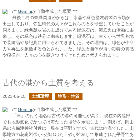
/**
Gemini
が自動生成した概要 **/
丹後半島の奈具岡遺跡からは、水晶や緑色凝灰岩製の玉類が
出土しており、弥生時代の人々がこれらの石を珍重していたことが
伺えます。緑色凝灰岩の主成分である緑泥石は、海底火山活動に由
来し、その緑色は鉄分に由来します。緑泥石は、古くから世界各地
で装飾品や祭祀具に用いられてきました。その理由は、緑色が生命
力や再生を象徴する色とされ、また、緑泥石自体が持つ独特の質感
や模様が、人々の心を惹きつけてきたためと考えられます。
古代の港から土質を考える
2023-06-15
土壌環境
地形・地質
/**
Gemini
が自動生成した概要 **/
「津」の付く地名は古代の港の可能性が高く、現在の内陸部
でも地形変化でかつては海だった場所を示唆します。例えば、岡山
県の吉備津神社付近は、現在は平野ですが、古代は内海でした。山
陽地方の花崗岩帯から流れ出た土砂が堆積して形成された平野であ