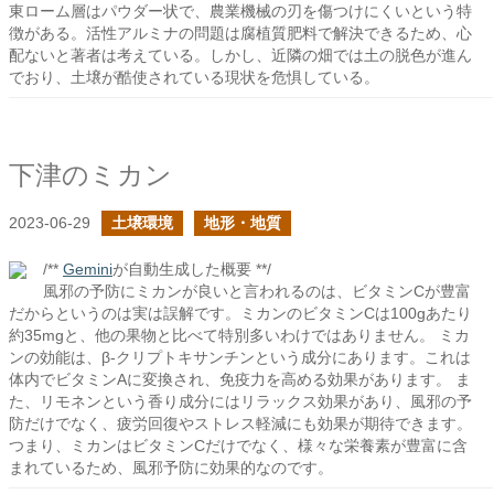
東ローム層はパウダー状で、農業機械の刃を傷つけにくいという特
徴がある。活性アルミナの問題は腐植質肥料で解決できるため、心
配ないと著者は考えている。しかし、近隣の畑では土の脱色が進ん
でおり、土壌が酷使されている現状を危惧している。
下津のミカン
2023-06-29
土壌環境
地形・地質
/**
Gemini
が自動生成した概要 **/
風邪の予防にミカンが良いと言われるのは、ビタミンCが豊富
だからというのは実は誤解です。ミカンのビタミンCは100gあたり
約35mgと、他の果物と比べて特別多いわけではありません。 ミカ
ンの効能は、β-クリプトキサンチンという成分にあります。これは
体内でビタミンAに変換され、免疫力を高める効果があります。 ま
た、リモネンという香り成分にはリラックス効果があり、風邪の予
防だけでなく、疲労回復やストレス軽減にも効果が期待できます。
つまり、ミカンはビタミンCだけでなく、様々な栄養素が豊富に含
まれているため、風邪予防に効果的なのです。