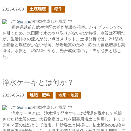
2025-07-03
土壌環境
稲作
/**
Gemini
が自動生成した概要 **/
福井県越前市武生地区の稲作地帯を視察。パイプラインで水
を引くため、水田間で水のやり取りがないのが特徴。水質は不明だ
が、生活排水の流入がない点はメリット。土壌分析では、2:1型粘
土鉱物と腐植が少ない傾向。砂岩地質のため、鉄分の自然増加も期
待薄。水質と土壌の特性から、光合成促進には工夫が必要と感じ
た。
浄水ケーキとは何か？
2025-05-23
堆肥・肥料
地形・地質
/**
Gemini
が自動生成した概要 **/
浄水ケーキとは、浄水場で発生する上水汚泥を脱水して乾燥
させた粘土質の土。大石物産はこれを園芸用培土に利用し、トリコ
デルマ菌の住処として活用。川砂客土と同様に、粘土鉱物の供給や
微量要素の補給により、土壌中の菌を活性化させる効果を期待して