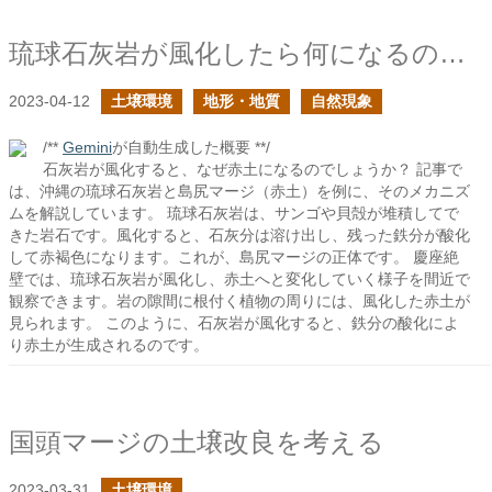
琉球石灰岩が風化したら何になるのか？
2023-04-12
土壌環境
地形・地質
自然現象
/**
Gemini
が自動生成した概要 **/
石灰岩が風化すると、なぜ赤土になるのでしょうか？ 記事で
は、沖縄の琉球石灰岩と島尻マージ（赤土）を例に、そのメカニズ
ムを解説しています。 琉球石灰岩は、サンゴや貝殻が堆積してで
きた岩石です。風化すると、石灰分は溶け出し、残った鉄分が酸化
して赤褐色になります。これが、島尻マージの正体です。 慶座絶
壁では、琉球石灰岩が風化し、赤土へと変化していく様子を間近で
観察できます。岩の隙間に根付く植物の周りには、風化した赤土が
見られます。 このように、石灰岩が風化すると、鉄分の酸化によ
り赤土が生成されるのです。
国頭マージの土壌改良を考える
2023-03-31
土壌環境