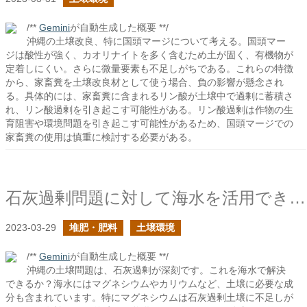
/**
Gemini
が自動生成した概要 **/
沖縄の土壌改良、特に国頭マージについて考える。国頭マー
ジは酸性が強く、カオリナイトを多く含むため土が固く、有機物が
定着しにくい。さらに微量要素も不足しがちである。これらの特徴
から、家畜糞を土壌改良材として使う場合、負の影響が懸念され
る。具体的には、家畜糞に含まれるリン酸が土壌中で過剰に蓄積さ
れ、リン酸過剰を引き起こす可能性がある。リン酸過剰は作物の生
育阻害や環境問題を引き起こす可能性があるため、国頭マージでの
家畜糞の使用は慎重に検討する必要がある。
石灰過剰問題に対して海水を活用できるか？
2023-03-29
堆肥・肥料
土壌環境
/**
Gemini
が自動生成した概要 **/
沖縄の土壌問題は、石灰過剰が深刻です。これを海水で解決
できるか？海水にはマグネシウムやカリウムなど、土壌に必要な成
分も含まれています。特にマグネシウムは石灰過剰土壌に不足しが