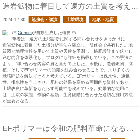
造岩鉱物に着目して遠方の土質を考える一年だった
2024-12-30
勉強会・講演
土壌環境
地形・地質
/**
Gemini
が自動生成した概要 **/
筆者は、遠方の土壌診断に関する問い合わせをきっかけに、
造岩鉱物に着目した土壌分析手法を確立し、研修会で共有した。地
質図と地理情報を用いて土質や天候を予測し、施肥設計まで落とし
込む内容を体系化し、ブログにも詳細を掲載している。この手法に
より、問い合わせ内容の質と量が向上した。今後は、造岩鉱物、腐
植、そしてEFポリマーの知識を組み合わせることで、より多くの
栽培問題を解決できると考えている。EFポリマーは保水性、通気
性、排水性を向上させ、肥料の効果を高める画期的な資材であり、
土壌改良に革新をもたらす可能性を秘めている。効果的な使用に
は、土壌の状態、作物の種類、生育段階に合わせた適切な施用方法
が重要となる。
EFポリマーは令和の肥料革命になるかもしれない