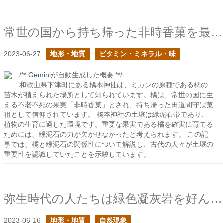
常世の国から持ち帰った非時香菓を最初に植えた場所
2023-06-27
地形・地質
ビタミン・ミネラル・味
/**
Gemini
が自動生成した概要 **/
和歌山県下津町にある橘本神社は、ミカンの原種である橘の
苗木が植えられた場所として知られています。橘は、常世の国に生
える不老不死の果実「非時香菓」とされ、持ち帰った田道間守は菓
祖として信仰されています。 橘本神社の土壌は緑泥石帯であり、
植物の生育に適した環境です。重要な果実である橘を確実に育てる
ためには、緑泥石の力が欠かせなかったと考えられます。 この記
事では、橘と緑泥石の関係性について解説し、古代の人々が土壌の
重要性を認識していたことを示唆しています。
弥生時代の人たちは緑色凝灰岩を好んだか？
2023-06-16
地形・地質
自然現象