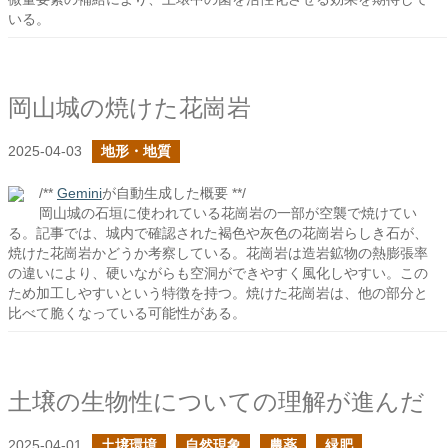
いる。
岡山城の焼けた花崗岩
2025-04-03
地形・地質
/**
Gemini
が自動生成した概要 **/
岡山城の石垣に使われている花崗岩の一部が空襲で焼けてい
る。記事では、城内で確認された褐色や灰色の花崗岩らしき石が、
焼けた花崗岩かどうか考察している。花崗岩は造岩鉱物の熱膨張率
の違いにより、硬いながらも空洞ができやすく風化しやすい。この
ため加工しやすいという特徴を持つ。焼けた花崗岩は、他の部分と
比べて脆くなっている可能性がある。
土壌の生物性についての理解が進んだ
2025-04-01
土壌環境
自然現象
農薬
緑肥