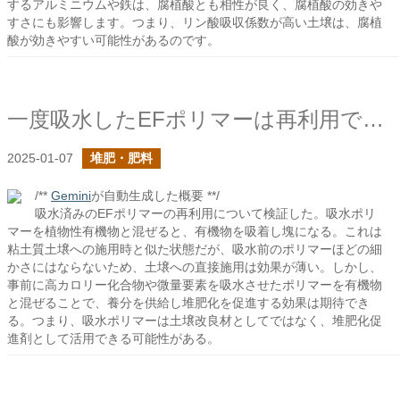
するアルミニウムや鉄は、腐植酸とも相性が良く、腐植酸の効きや
すさにも影響します。つまり、リン酸吸収係数が高い土壌は、腐植
酸が効きやすい可能性があるのです。
一度吸水したEFポリマーは再利用できるのか？
2025-01-07
堆肥・肥料
/**
Gemini
が自動生成した概要 **/
吸水済みのEFポリマーの再利用について検証した。吸水ポリ
マーを植物性有機物と混ぜると、有機物を吸着し塊になる。これは
粘土質土壌への施用時と似た状態だが、吸水前のポリマーほどの細
かさにはならないため、土壌への直接施用は効果が薄い。しかし、
事前に高カロリー化合物や微量要素を吸水させたポリマーを有機物
と混ぜることで、養分を供給し堆肥化を促進する効果は期待でき
る。つまり、吸水ポリマーは土壌改良材としてではなく、堆肥化促
進剤として活用できる可能性がある。