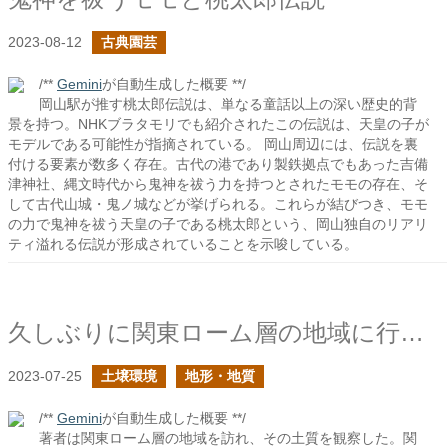
2023-08-12
古典園芸
/**
Gemini
が自動生成した概要 **/
岡山駅が推す桃太郎伝説は、単なる童話以上の深い歴史的背
景を持つ。NHKブラタモリでも紹介されたこの伝説は、天皇の子が
モデルである可能性が指摘されている。 岡山周辺には、伝説を裏
付ける要素が数多く存在。古代の港であり製鉄拠点でもあった吉備
津神社、縄文時代から鬼神を祓う力を持つとされたモモの存在、そ
して古代山城・鬼ノ城などが挙げられる。これらが結びつき、モモ
の力で鬼神を祓う天皇の子である桃太郎という、岡山独自のリアリ
ティ溢れる伝説が形成されていることを示唆している。
久しぶりに関東ローム層の地域に行ってきた
2023-07-25
土壌環境
地形・地質
/**
Gemini
が自動生成した概要 **/
著者は関東ローム層の地域を訪れ、その土質を観察した。関