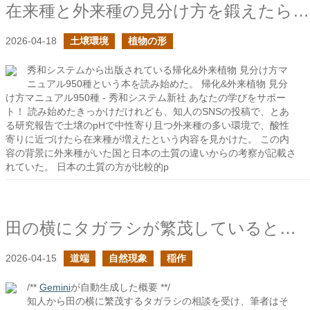
在来種と外来種の見分け方を鍛えたら、見えてくるものが変わってくるかも
2026-04-18
土壌環境
植物の形
秀和システムから出版されている帰化&外来植物 見分け方マ
ニュアル950種という本を読み始めた。 帰化&外来植物 見分
け方マニュアル950種 - 秀和システム新社 あなたの学びをサポー
ト！ 読み始めたきっかけだけれども、知人のSNSの投稿で、とあ
る研究報告で土壌のpHで中性寄り且つ外来種の多い環境で、酸性
寄りに近づけたら在来種が増えたという内容を見かけた。 この内
容の背景に外来種がいた国と日本の土質の違いからの考察が記載さ
れていた。 日本の土質の方が比較的p
田の横にタガラシが繁茂していると困るよね
2026-04-15
道端
自然現象
稲作
/**
Gemini
が自動生成した概要 **/
知人から田の横に繁茂するタガラシの相談を受け、筆者はそ