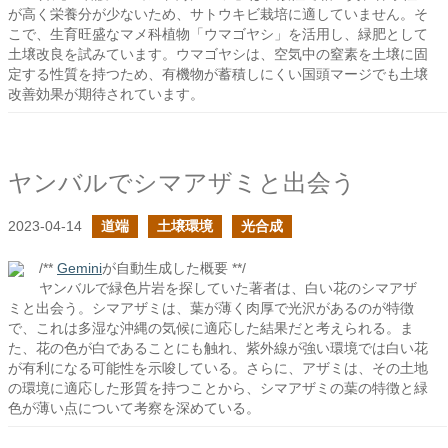
が高く栄養分が少ないため、サトウキビ栽培に適していません。そ
こで、生育旺盛なマメ科植物「ウマゴヤシ」を活用し、緑肥として
土壌改良を試みています。ウマゴヤシは、空気中の窒素を土壌に固
定する性質を持つため、有機物が蓄積しにくい国頭マージでも土壌
改善効果が期待されています。
ヤンバルでシマアザミと出会う
2023-04-14
道端
土壌環境
光合成
/**
Gemini
が自動生成した概要 **/
ヤンバルで緑色片岩を探していた著者は、白い花のシマアザ
ミと出会う。シマアザミは、葉が薄く肉厚で光沢があるのが特徴
で、これは多湿な沖縄の気候に適応した結果だと考えられる。ま
た、花の色が白であることにも触れ、紫外線が強い環境では白い花
が有利になる可能性を示唆している。さらに、アザミは、その土地
の環境に適応した形質を持つことから、シマアザミの葉の特徴と緑
色が薄い点について考察を深めている。