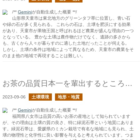
/**
Gemini
が自動生成した概要 **/
山形県天童市は東北地方のグリーンタフ帯に位置し、青い石
や緑の石が多く見られる。 これらの石は、土壌を肥沃にする効果
があり、天童市が果物王国と呼ばれるほど農業が盛んな理由の一つ
となっている。 豊かな土壌は農作物だけでなく、遺跡の多さから
も、古くから人々が暮らすのに適した土地だったことが伺える。
しかし、土壌の条件は地域によって異なるため、天童市の農業をそ
のまま他の地域で再現することは難しい。
お茶の品質日本一を輩出するところは緑泥石帯
2023-09-06
土壌環境
地形・地質
/**
Gemini
が自動生成した概要 **/
福岡県八女市は品質の高いお茶の産地として知られています
が、その理由は土壌の質の良さ、特に緑泥石帯という地質にありま
す。緑泥石帯は、愛媛県のミカン栽培で有名な地域にも見られ、土
壌の物理性と化学性に良い影響を与えると考えられています。つま