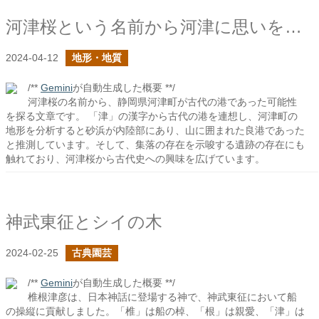
河津桜という名前から河津に思いを馳せる
2024-04-12
地形・地質
/**
Gemini
が自動生成した概要 **/
河津桜の名前から、静岡県河津町が古代の港であった可能性
を探る文章です。 「津」の漢字から古代の港を連想し、河津町の
地形を分析すると砂浜が内陸部にあり、山に囲まれた良港であった
と推測しています。そして、集落の存在を示唆する遺跡の存在にも
触れており、河津桜から古代史への興味を広げています。
神武東征とシイの木
2024-02-25
古典園芸
/**
Gemini
が自動生成した概要 **/
椎根津彦は、日本神話に登場する神で、神武東征において船
の操縦に貢献しました。「椎」は船の棹、「根」は親愛、「津」は