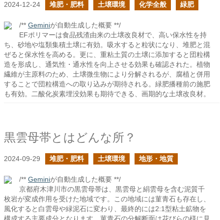
2024-12-24
堆肥・肥料
土壌環境
化学全般
緑肥
/**
Gemini
が自動生成した概要 **/
EFポリマーは食品残渣由来の土壌改良材で、高い保水性を持
ち、砂地や塩類集積土壌に有効。吸水すると粒状になり、堆肥と混
ぜると保水性を高める。更に、重粘土質の土壌に添加すると団粒構
造を形成し、通気性・通水性を向上させる効果も確認された。植物
繊維が主原料のため、土壌微生物により分解されるが、腐植と併用
することで団粒構造への取り込みが期待される。緑肥播種前の施肥
も有効。二酸化炭素埋没効果も期待できる、画期的な土壌改良材。
黒雲母帯とはどんな所？
2024-09-29
堆肥・肥料
土壌環境
地形・地質
/**
Gemini
が自動生成した概要 **/
京都府木津川市の黒雲母帯は、黒雲母と絹雲母を含む泥質千
枚岩が変成作用を受けた地域です。この地域には菫青石も存在し、
風化すると白雲母や緑泥石に変わり、最終的には2:1型粘土鉱物を
構成する主要成分となります。菫青石の分解断面は花びらの様に見