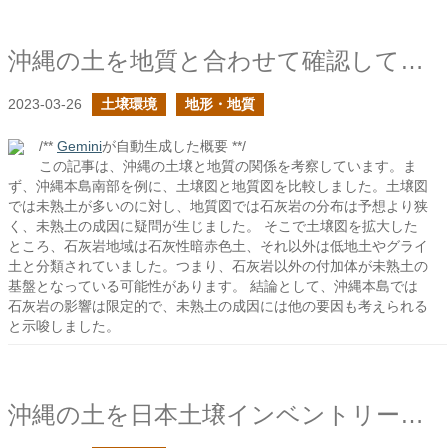
沖縄の土を地質と合わせて確認してみる
2023-03-26
土壌環境
地形・地質
/**
Gemini
が自動生成した概要 **/
この記事は、沖縄の土壌と地質の関係を考察しています。ま
ず、沖縄本島南部を例に、土壌図と地質図を比較しました。土壌図
では未熟土が多いのに対し、地質図では石灰岩の分布は予想より狭
く、未熟土の成因に疑問が生じました。 そこで土壌図を拡大した
ところ、石灰岩地域は石灰性暗赤色土、それ以外は低地土やグライ
土と分類されていました。つまり、石灰岩以外の付加体が未熟土の
基盤となっている可能性があります。 結論として、沖縄本島では
石灰岩の影響は限定的で、未熟土の成因には他の要因も考えられる
と示唆しました。
沖縄の土を日本土壌インベントリーで確認してみる