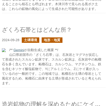
えることから桜石とも呼ばれます。木津川市で見られる黒ボク土
は、これらの鉱物の風化によって生成された可能性があります。
ざくろ石帯とはどんな所？
2024-09-28
土壌環境
地形・地質
/**
Gemini
が自動生成した概要 **/
山口県岩国市の「ざくろ石帯」は、石灰岩とマグマが反応し
て形成されたスカルン鉱床です。スカルン鉱床は、石灰岩中の柘榴
石を多く含んでいます。柘榴石は、カルシウム、マグネシウム、鉄
を含むネソケイ酸塩鉱物で、Yにアルミニウム、Zにケイ素が入っ
ているのが一般的です。この地域では、柘榴石が土壌の母岩として
風化するため、柘榴石に由来する土壌が形成されていると考えられ
ます。
造岩鉱物の理解を深めるためにケイ酸についてを学ぶ