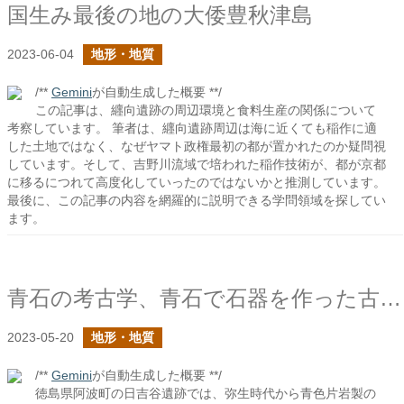
国生み最後の地の大倭豊秋津島
2023-06-04
地形・地質
/**
Gemini
が自動生成した概要 **/
この記事は、纒向遺跡の周辺環境と食料生産の関係について
考察しています。 筆者は、纒向遺跡周辺は海に近くても稲作に適
した土地ではなく、なぜヤマト政権最初の都が置かれたのか疑問視
しています。そして、吉野川流域で培われた稲作技術が、都が京都
に移るにつれて高度化していったのではないかと推測しています。
最後に、この記事の内容を網羅的に説明できる学問領域を探してい
ます。
青石の考古学、青石で石器を作った古代人
2023-05-20
地形・地質
/**
Gemini
が自動生成した概要 **/
徳島県阿波町の日吉谷遺跡では、弥生時代から青色片岩製の