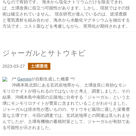
ちなので有効です。 海水から塩化ナトリウムだけを除去できれ
ば、土壌改善に役立つ可能性があります。しかし、現状ではその技
術は確立されていません。 現在研究が進んでいるのは、逆浸透膜
と電気透析を組み合わせ、海水から水酸化マグネシウムを抽出する
方法です。コスト面などを考慮しながら、実用化が期待されます。
ジャーガルとサトウキビ
2023-03-27
土壌環境
/**
Gemini
が自動生成した概要 **/
沖縄本島北部にある玄武岩地帯から、土壌改良に有効なモン
モリロナイトが得られるのではないかと考え、調査しました。その
結果、沖縄本島中南部の丘陵地に分布する「ジャーガル」という土
壌にモンモリロナイトが豊富に含まれていることがわかりました。
ジャーガルは排水性が悪いものの、サトウキビ栽培に適した栄養豊
富な土壌です。今回の調査では、玄武岩地帯との関連は見られませ
んでしたが、土壌有機物の蓄積対策として、ジャーガルが有効であ
る可能性が示されました。