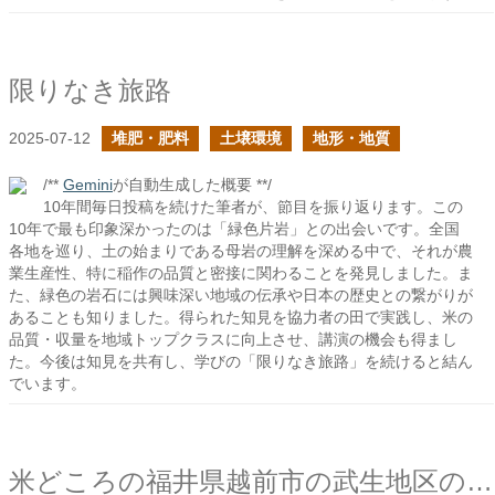
限りなき旅路
2025-07-12
堆肥・肥料
土壌環境
地形・地質
/**
Gemini
が自動生成した概要 **/
10年間毎日投稿を続けた筆者が、節目を振り返ります。この
10年で最も印象深かったのは「緑色片岩」との出会いです。全国
各地を巡り、土の始まりである母岩の理解を深める中で、それが農
業生産性、特に稲作の品質と密接に関わることを発見しました。ま
た、緑色の岩石には興味深い地域の伝承や日本の歴史との繋がりが
あることも知りました。得られた知見を協力者の田で実践し、米の
品質・収量を地域トップクラスに向上させ、講演の機会も得まし
た。今後は知見を共有し、学びの「限りなき旅路」を続けると結ん
でいます。
米どころの福井県越前市の武生地区の稲作