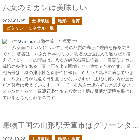
八女のミカンは美味しい
2024-01-25
土壌環境
地形・地質
ビタミン・ミネラル・味
/**
Gemini
が自動生成した概要 **/
八女産のミカンについて、その品質の高さの理由を探る文章
です。 著者は、八女が日本のミカン栽培の上位に入る適地だと考
えています。その理由は、八女が緑泥石帯に位置し、良質なミカン
栽培の条件である「青い石が出る園地」と一致するためです。 緑
泥石帯は土壌の排水性と保肥性に優れ、ミカンの栽培に適していま
す。八女は海から遠く日射量は少ないですが、土壌の質の方が重要
だと著者は考えています。 そして、石灰岩土壌を好むと思えない
ミカンにとって、緑泥石帯である八女の土壌は最適な環境を提供し
ていると考えられるのです。
果物王国の山形県天童市はグリーンタフ帯に位置する
2023-10-28
土壌環境
地形・地質