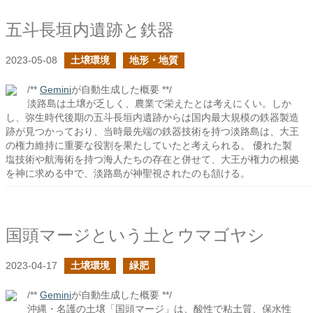
五斗長垣内遺跡と鉄器
2023-05-08
土壌環境
地形・地質
/**
Gemini
が自動生成した概要 **/
淡路島は土壌が乏しく、農業で栄えたとは考えにくい。しか
し、弥生時代後期の五斗長垣内遺跡からは国内最大規模の鉄器製造
跡が見つかっており、当時最先端の鉄器技術を持つ淡路島は、大王
の権力維持に重要な役割を果たしていたと考えられる。 優れた製
塩技術や航海術を持つ海人たちの存在と併せて、大王が権力の根拠
を神に求める中で、淡路島が神聖視されたのも頷ける。
国頭マージという土とウマゴヤシ
2023-04-17
土壌環境
緑肥
/**
Gemini
が自動生成した概要 **/
沖縄・名護の土壌「国頭マージ」は、酸性で粘土質、保水性