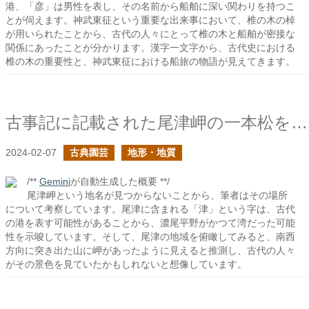
港、「彦」は男性を表し、その名前から船舶に深い関わりを持つこ
とが伺えます。神武東征という重要な出来事において、椎の木の棹
が用いられたことから、古代の人々にとって椎の木と船舶が密接な
関係にあったことが分かります。漢字一文字から、古代史における
椎の木の重要性と、神武東征における船旅の物語が見えてきます。
古事記に記載された尾津岬の一本松を想像する
2024-02-07
古典園芸
地形・地質
/**
Gemini
が自動生成した概要 **/
尾津岬という地名が見つからないことから、筆者はその場所
について考察しています。尾津に含まれる「津」という字は、古代
の港を表す可能性があることから、濃尾平野がかつて湾だった可能
性を示唆しています。そして、尾津の地域を俯瞰してみると、南西
方向に突き出た山に岬があったように見えると推測し、古代の人々
がその景色を見ていたかもしれないと想像しています。