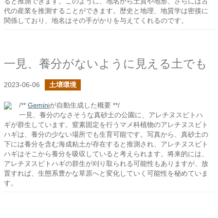
ると推測できます。このように、地名から土質や地形、さらには古
代の産業を推測することができます。歴史と地理、地質学は密接に
関係しており、地名はその手がかりを与えてくれるのです。
一見、養分がないように見える土でも
2023-06-06
土壌環境
/**
Gemini
が自動生成した概要 **/
一見、養分のなさそうな真砂土の公園に、アレチヌスビトハ
ギが群生しています。窒素固定を行うマメ科植物のアレチヌスビト
ハギは、養分の少ない場所でも生育可能です。写真から、真砂土の
下には養分を含む海成粘土が存在すると推測され、アレチヌスビト
ハギはそこから養分を吸収していると考えられます。将来的には、
アレチヌスビトハギの群生が刈り取られる可能性もありますが、放
置すれば、生態系豊かな草原へと変化していく可能性を秘めていま
す。