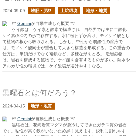
2024-09-09
堆肥・肥料
土壌環境
地形・地質
/**
Gemini
が自動生成した概要 **/
ケイ酸は、ケイ素と酸素で構成され、自然界では主に二酸化
ケイ素(SiO2)の形で存在する。水に極わずか溶け、モノケイ酸とし
て植物の根から吸収される。 しかし、中性から弱酸性の溶液で
は、モノケイ酸同士が重合して大きな構造を形成する。この重合の
仕方は、単鎖だけでなく複鎖など、多様な形をとる。 造岩鉱物
は、岩石を構成する鉱物で、ケイ酸を含有するものが多い。熱水や
アルカリ性の環境では、ケイ酸塩が溶けやすくなる。
黒曜石とは何だろう？
2024-04-15
地形・地質
/**
Gemini
が自動生成した概要 **/
黒曜石は、花崗岩質マグマが急冷してできたガラス質の岩石
です。粘性が高く鉄が少ないため黒く見えます。鋭利に割れやす