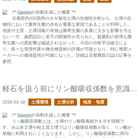
/**
Gemini
が自動生成した概要 **/
京都府内320箇所のネギ栽培土壌の生物性分析から、土壌の生
物性において菌寄生菌の存在が重要な要因であることが判明した。
地質や土質、土壌消毒の有無は菌寄生菌の多寡に大きな影響を与え
ない一方、施肥設計に若干の関連性が見られた。殺菌剤の使用も菌
寄生菌への悪影響は確認されなかった。今回の分析手法確立によ
り、様々な管理作業や微生物資材の評価が可能となり、特に堆肥メ
ーカーへの価値提供が可能になった。詳細は京都農販日誌の記事を
参照。
軽石を扱う前にリン酸吸収係数を意識しよう
2025-02-18
土壌環境
土壌分析
地形・地質
/**
Gemini
が自動生成した概要 **/
リン酸吸収係数とは、土壌のリン酸吸着能力を示す指標で
す。火山灰土壌や粘土質土壌ではリン酸吸収係数が高く、リン酸が
植物に利用されにくくなります。 しかし、リン酸吸収係数に関与