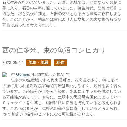
石器生産が行われていました。吉野川流域では、頑丈な石が容易に
手に入り、石器の材料に適していました。弥生時代、徳島は稲作に
適した土壌と気候に加え、石器の材料となる石も豊富に存在しまし
た。このことから、徳島では古代より人口増加と強大な集落形成が
可能であったと考えられます。
西の仁多米、東の魚沼コシヒカリ
2023-05-17
地形・地質
稲作
/**
Gemini
が自動生成した概要 **/
仁多米の生産地である奥出雲町は、花崗岩が多く、特に鬼の
舌振に見られる粗粒黒雲母花崗岩は風化しやすく、鉄分を多く含ん
でいます。この鉄分が川を赤く染め、水田にミネラルを供給してい
る可能性があります。さらに、土壌中の黒雲母も風化によってバー
ミキュライトを生成し、稲作に良い影響を与えていると考えられま
す。これらの要素が、仁多米の高品質に寄与していると考えられ、
他の地域での稲作のヒントになる可能性があります。