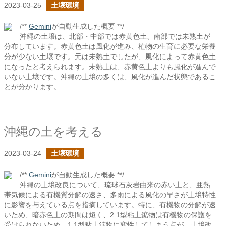
2023-03-25
土壌環境
/**
Gemini
が自動生成した概要 **/
沖縄の土壌は、北部・中部では赤黄色土、南部では未熟土が
分布しています。赤黄色土は風化が進み、植物の生育に必要な栄養
分が少ない土壌です。元は未熟土でしたが、風化によって赤黄色土
になったと考えられます。未熟土は、赤黄色土よりも風化が進んで
いない土壌です。沖縄の土壌の多くは、風化が進んだ状態であるこ
とが分かります。
沖縄の土を考える
2023-03-24
土壌環境
/**
Gemini
が自動生成した概要 **/
沖縄の土壌改良について、琉球石灰岩由来の赤い土と、亜熱
帯気候による有機質分解の速さ、多雨による風化の早さが土壌特性
に影響を与えている点を指摘しています。特に、有機物の分解が速
いため、暗赤色土の期間は短く、2:1型粘土鉱物は有機物の保護を
受けられないため、1:1型粘土鉱物に変性してしまう点が、土壌改