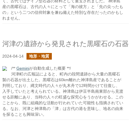
く、古代ではナイフ型石器の材料として重宝されました。 神津島
産の黒曜石は、古代の人々にとって「海の彼方」と「先の尖ったも
の」という二つの信仰対象を兼ね備えた特別な存在だったのかもし
れません。
河津の遺跡から発見された黒曜石の石器
2024-04-14
地形・地質
/**
Gemini
が自動生成した概要 **/
河津町の広報誌によると、町内の段間遺跡から大量の黒曜石
製の石器が出土した。黒曜石は60km離れた神津島産であることが
判明しており、縄文時代の人々が丸木舟で12時間かけて往復し、
入手していたと考えられている。神津島は伊豆半島南東部から見渡
せる距離にあり、当時の人々の旺盛な探究心をうかがわせる。この
ことから、既に組織的な活動が行われていた可能性も指摘されてい
る。なお、河津と神津島の「津」は古代の港を意味し、地名の由来
を探ることも興味深い。