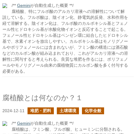
/**
Gemini
が自動生成した概要 **/
腐植酸、特にフルボ酸のアルカリ溶液への溶解性について解
説している。フルボ酸は、陰イオン化、静電気的反発、水和作用を
経て溶解する。陰イオン化は、フルボ酸のカルボキシル基とフェノ
ール性ヒドロキシル基が水酸化物イオンと反応することで起こる。
フェノール性ヒドロキシル基はベンゼン環に結合したヒドロキシル
基で、水素イオンを放出しやすい。カルボキシル基はモノリグノー
ルやポリフェノールには含まれないが、フミン酸の構造には酒石酸
などのカルボン酸が組み込まれており、これがアルカリ溶液への溶
解性に関与すると考えられる。良質な堆肥を作るには、ポリフェノ
ールやモノリグノール由来の腐植物質にカルボン酸を多く付与する
必要がある。
腐植酸とは何なのか？１
2024-12-11
堆肥・肥料
土壌環境
化学全般
/**
Gemini
が自動生成した概要 **/
腐植酸は、フミン酸、フルボ酸、ヒューミンに分類される。