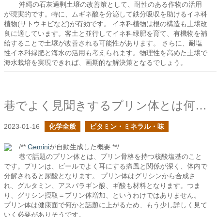
沖縄の石灰過剰土壌の改善策として、耐性のある作物の活用
が現実的です。特に、ムギネ酸を分泌して鉄分吸収を助けるイネ科
植物(サトウキビなど)が有効です。 イネ科植物は根の構造も土壌改
良に適しています。客土と並行してイネ科緑肥を育て、有機物を補
給することで土壌が改善される可能性があります。 さらに、耐塩
性イネ科緑肥と海水の活用も考えられます。物理性を高めた土壌で
海水栽培を実現できれば、画期的な解決策となるでしょう。
巷でよく見聞きするプリン体とは何か？
2023-01-16
化学全般
ビタミン・ミネラル・味
/**
Gemini
が自動生成した概要 **/
巷で話題のプリン体とは、プリン骨格を持つ核酸塩基のこと
です。プリンは、ビールでよく耳にする痛風と関係が深く、体内で
分解されると尿酸となります。 プリン体はグリシンから合成さ
れ、グルタミン、アスパラギン酸、ギ酸も材料となります。つま
り、グリシン摂取＝プリン体増加、というわけではありません。
プリン体は健康面で何かと話題に上がるため、もう少し詳しく見て
いく必要がありそうです。