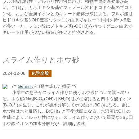
フルボ酸は酸性・アルカリ性溶液に溶け、植物生育促進効果が高
い。これは、カルボキシル基やフェノール性ヒドロキシ基のプロト
ン化、および金属イオンとのキレート錯体形成による。フルボ酸は
ヒドロキシ基(-OH)豊富なタンニン由来でキレート作用を持つ構造
が多い一方、フミン酸はメトキシ基(-OCH3)を持つリグニン由来で
キレート作用が少ない構造が多いと推測される。
スライム作りとホウ砂
2024-12-08
化学全般
/**
Gemini
が自動生成した概要 **/
小学生の息子がスライム作りに使うホウ砂について調べてい
る。ホウ砂(Na₂[B₄O₅(OH)₄]·8H₂O)は水に溶けると四ホウ酸イオン
(B₄O₇²⁻)を生じ、これが加水分解してホウ酸(H₃BO₃)になる。更に
ホウ酸は水と反応し、B(OH)₄⁻と平衡状態になる。水溶液はOH⁻の
生成によりアルカリ性になる。スライム作りにおいて重要なのは四
ホウ酸イオンの加水分解だが、詳細は後述。