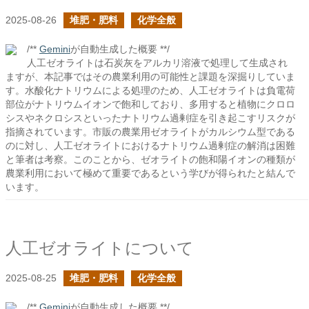
2025-08-26
堆肥・肥料
化学全般
/**
Gemini
が自動生成した概要 **/
人工ゼオライトは石炭灰をアルカリ溶液で処理して生成され
ますが、本記事ではその農業利用の可能性と課題を深掘りしていま
す。水酸化ナトリウムによる処理のため、人工ゼオライトは負電荷
部位がナトリウムイオンで飽和しており、多用すると植物にクロロ
シスやネクロシスといったナトリウム過剰症を引き起こすリスクが
指摘されています。市販の農業用ゼオライトがカルシウム型である
のに対し、人工ゼオライトにおけるナトリウム過剰症の解消は困難
と筆者は考察。このことから、ゼオライトの飽和陽イオンの種類が
農業利用において極めて重要であるという学びが得られたと結んで
います。
人工ゼオライトについて
2025-08-25
堆肥・肥料
化学全般
/**
Gemini
が自動生成した概要 **/