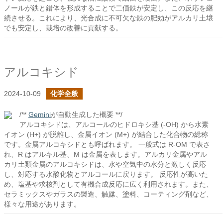
ノールが鉄と錯体を形成することで二価鉄が安定し、この反応を継
続させる。これにより、光合成に不可欠な鉄の肥効がアルカリ土壌
でも安定し、栽培の改善に貢献する。
アルコキシド
2024-10-09
化学全般
/**
Gemini
が自動生成した概要 **/
アルコキシドは、アルコールのヒドロキシ基 (-OH) から水素
イオン (H+) が脱離し、金属イオン (M+) が結合した化合物の総称
です。金属アルコキシドとも呼ばれます。 一般式は R-OM で表さ
れ、R はアルキル基、M は金属を表します。アルカリ金属やアル
カリ土類金属のアルコキシドは、水や空気中の水分と激しく反応
し、対応する水酸化物とアルコールに戻ります。 反応性が高いた
め、塩基や求核剤として有機合成反応に広く利用されます。また、
セラミックスやガラスの製造、触媒、塗料、コーティング剤など、
様々な用途があります。