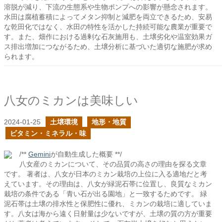
溶脱が減り、下流の生態系や生物ポンプへの影響が懸念されます。
水田は腐植蓄積によってメタン抑制と減肥を両立できるため、安易
な乾田化ではなく、水田の特性を活かした持続可能な農業が重要で
す。また、畑作における過剰な石灰施用も、土壌劣化や温室効果ガ
ス排出増加につながるため、土壌分析に基づいた適切な施肥が求め
られます。
八女のミカンは美味しい
2024-01-25
土壌環境
地形・地質
ビタミン・ミネラル・味
/**
Gemini
が自動生成した概要 **/
八女産のミカンについて、その品質の高さの理由を探る文章
です。 著者は、八女が日本のミカン栽培の上位に入る適地だと考
えています。その理由は、八女が緑泥石帯に位置し、良質なミカン
栽培の条件である「青い石が出る園地」と一致するためです。 緑
泥石帯は土壌の排水性と保肥性に優れ、ミカンの栽培に適していま
す。八女は海から遠く日射量は少ないですが、土壌の質の方が重要