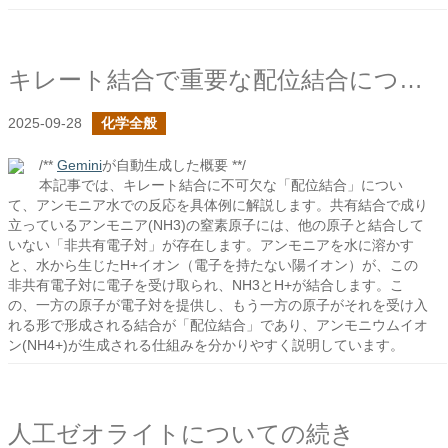
キレート結合で重要な配位結合について見る
2025-09-28
化学全般
/**
Gemini
が自動生成した概要 **/
本記事では、キレート結合に不可欠な「配位結合」につい
て、アンモニア水での反応を具体例に解説します。共有結合で成り
立っているアンモニア(NH3)の窒素原子には、他の原子と結合して
いない「非共有電子対」が存在します。アンモニアを水に溶かす
と、水から生じたH+イオン（電子を持たない陽イオン）が、この
非共有電子対に電子を受け取られ、NH3とH+が結合します。こ
の、一方の原子が電子対を提供し、もう一方の原子がそれを受け入
れる形で形成される結合が「配位結合」であり、アンモニウムイオ
ン(NH4+)が生成される仕組みを分かりやすく説明しています。
人工ゼオライトについての続き