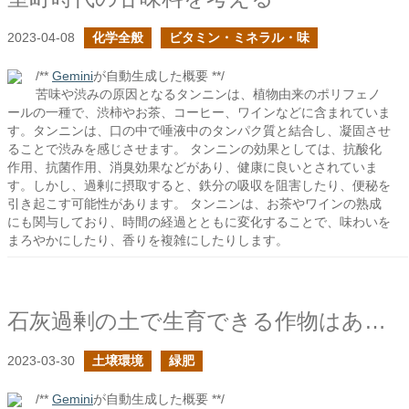
2023-04-08
化学全般
ビタミン・ミネラル・味
/**
Gemini
が自動生成した概要 **/
苦味や渋みの原因となるタンニンは、植物由来のポリフェノ
ールの一種で、渋柿やお茶、コーヒー、ワインなどに含まれていま
す。タンニンは、口の中で唾液中のタンパク質と結合し、凝固させ
ることで渋みを感じさせます。 タンニンの効果としては、抗酸化
作用、抗菌作用、消臭効果などがあり、健康に良いとされていま
す。しかし、過剰に摂取すると、鉄分の吸収を阻害したり、便秘を
引き起こす可能性があります。 タンニンは、お茶やワインの熟成
にも関与しており、時間の経過とともに変化することで、味わいを
まろやかにしたり、香りを複雑にしたりします。
石灰過剰の土で生育できる作物はあるか？
2023-03-30
土壌環境
緑肥
/**
Gemini
が自動生成した概要 **/