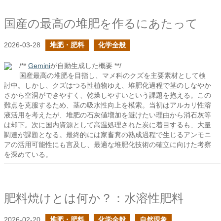
国産の最高の堆肥を作るにあたって
2026-03-28
堆肥・肥料
化学全般
/**
Gemini
が自動生成した概要 **/
国産最高の堆肥を目指し、マメ科のクズを主要素材として検
討中。しかし、クズはつる性植物ゆえ、堆肥化過程で茎のしなやか
さから空洞ができやすく、乾燥しやすいという課題を抱える。この
難点を克服するため、茎の吸水性向上を模索。当初はアルカリ性溶
液活用を考えたが、堆肥の石灰値増加を避けたい理由から消石灰等
は却下。次に国内資源として高温処理された炭に着目するも、大量
調達が課題となる。最終的には家畜糞の熟成過程で生じるアンモニ
アの活用可能性にも言及し、最適な堆肥化技術の確立に向けた考察
を深めている。
肥料焼けとは何か？：水溶性肥料
2026-02-20
堆肥・肥料
化学全般
自然現象