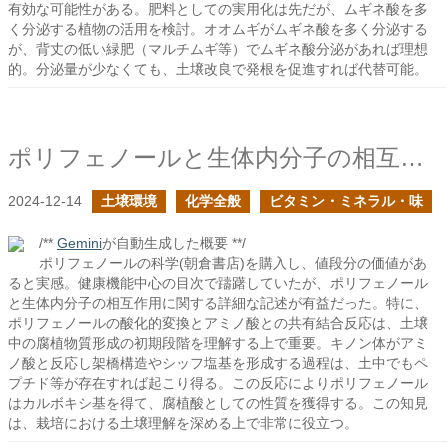
有効な可能性がある。肥料としての実用化は先だが、ムギネ酸を多
く分泌する植物の活用を検討。オオムギがムギネ酸を多く分泌する
が、背丈の低い緑肥（マルチムギ等）でムギネ酸分泌があれば理想
的。分泌量が少なくても、土壌改良で発根を促進すれば代替可能。
ポリフェノールと生体内分子の相互作用１
2024-12-14
土壌環境
化学全般
ビタミン・ミネラル・味
/**
Gemini
が自動生成した概要 **/
ポリフェノールの科学(朝倉書店)を購入し、値段分の価値があ
ると実感。健康機能中心の目次で躊躇していたが、ポリフェノール
と生体内分子の相互作用に関する詳細な記述が有益だった。特に、
ポリフェノールの酸化的変換とアミノ酸との共有結合反応は、土壌
中の腐植物質形成の初期段階を理解する上で重要。キノン体がアミ
ノ酸と反応し架橋構造やシッフ塩基を形成する過程は、土中でもペ
プチド等が存在すれば起こり得る。この反応によりポリフェノール
はカルボキシ基を得て、腐植酸としての性質を獲得する。この知見
は、栽培における土壌理解を深める上で非常に役立つ。