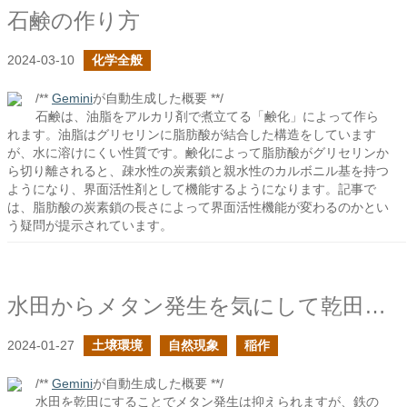
石鹸の作り方
2024-03-10
化学全般
/**
Gemini
が自動生成した概要 **/
石鹸は、油脂をアルカリ剤で煮立てる「鹸化」によって作ら
れます。油脂はグリセリンに脂肪酸が結合した構造をしています
が、水に溶けにくい性質です。鹸化によって脂肪酸がグリセリンか
ら切り離されると、疎水性の炭素鎖と親水性のカルボニル基を持つ
ようになり、界面活性剤として機能するようになります。記事で
は、脂肪酸の炭素鎖の長さによって界面活性機能が変わるのかとい
う疑問が提示されています。
水田からメタン発生を気にして乾田にすることは良い手なのだろうか？
2024-01-27
土壌環境
自然現象
稲作
/**
Gemini
が自動生成した概要 **/
水田を乾田にすることでメタン発生は抑えられますが、鉄の