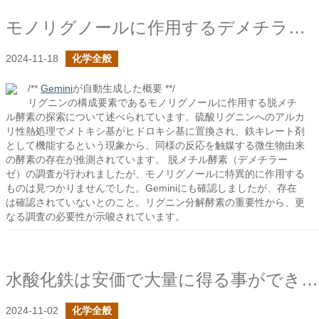
モノリグノールに作用するデメチラーゼがあったらいいな
2024-11-18
化学全般
/**
Gemini
が自動生成した概要 **/
リグニンの構成要素であるモノリグノールに作用する脱メチ
ル酵素の探索について述べられています。硫酸リグニンへのアルカ
リ性熱処理でメトキシ基がヒドロキシ基に置換され、鉄キレート剤
として機能するという現象から、同様の反応を触媒する微生物由来
の酵素の存在が推測されています。 脱メチル酵素（デメチラー
ゼ）の調査が行われましたが、モノリグノールに特異的に作用する
ものは見つかりませんでした。Geminiにも確認しましたが、存在
は確認されていないとのこと。リグニン分解酵素の重要性から、更
なる調査の必要性が示唆されています。
水酸化鉄は安価で大量に得る事ができる還元剤なのか？
2024-11-02
化学全般