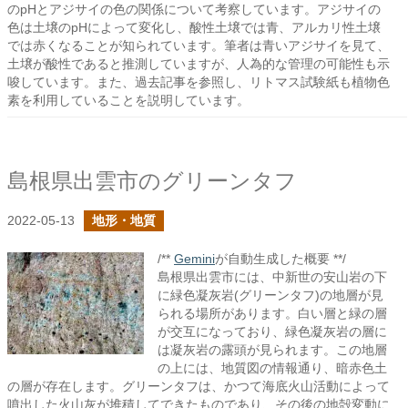
のpHとアジサイの色の関係について考察しています。アジサイの
色は土壌のpHによって変化し、酸性土壌では青、アルカリ性土壌
では赤くなることが知られています。筆者は青いアジサイを見て、
土壌が酸性であると推測していますが、人為的な管理の可能性も示
唆しています。また、過去記事を参照し、リトマス試験紙も植物色
素を利用していることを説明しています。
島根県出雲市のグリーンタフ
2022-05-13
地形・地質
/**
Gemini
が自動生成した概要 **/
島根県出雲市には、中新世の安山岩の下
に緑色凝灰岩(グリーンタフ)の地層が見
られる場所があります。白い層と緑の層
が交互になっており、緑色凝灰岩の層に
は凝灰岩の露頭が見られます。この地層
の上には、地質図の情報通り、暗赤色土
の層が存在します。グリーンタフは、かつて海底火山活動によって
噴出した火山灰が堆積してできたものであり、その後の地殻変動に