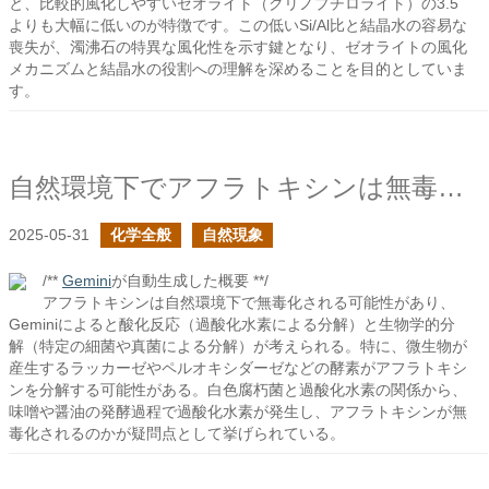
と、比較的風化しやすいゼオライト（クリノプチロライト）の3.5
よりも大幅に低いのが特徴です。この低いSi/Al比と結晶水の容易な
喪失が、濁沸石の特異な風化性を示す鍵となり、ゼオライトの風化
メカニズムと結晶水の役割への理解を深めることを目的としていま
す。
自然環境下でアフラトキシンは無毒化されるか？
2025-05-31
化学全般
自然現象
/**
Gemini
が自動生成した概要 **/
アフラトキシンは自然環境下で無毒化される可能性があり、
Geminiによると酸化反応（過酸化水素による分解）と生物学的分
解（特定の細菌や真菌による分解）が考えられる。特に、微生物が
産生するラッカーゼやペルオキシダーゼなどの酵素がアフラトキシ
ンを分解する可能性がある。白色腐朽菌と過酸化水素の関係から、
味噌や醤油の発酵過程で過酸化水素が発生し、アフラトキシンが無
毒化されるのかが疑問点として挙げられている。