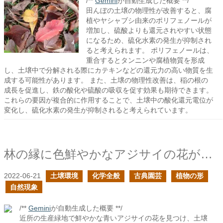
/**
Gemini
が自動生成した概要 **/
田んぼの土壌の物理性が改善すると、腐
植やヤシャブシ由来のポリフェノールが
増加し、硫酸よりも還元されやすい状態
になるため、硫化水素の発生が抑制され
ると考えられます。 ポリフェノールは、
重合するとタンニンや腐植物質を形成
し、土壌中で分解される際にカテキンなどの還元力の高い物質を生
成する可能性があります。 また、土壌の物理性改善は、稲の根の
成長を促進し、鉄の酸化や硫酸の吸収を促す効果も期待できます。
これらの要因が複合的に作用することで、土壌中の酸化還元電位が
変化し、硫化水素の発生が抑制されると考えられています。
林の縁に色鮮やかなアジサイの花が咲いていた
2022-06-21
土壌環境
化学全般
古典園芸
植物の形
自然現象
/**
Gemini
が自動生成した概要 **/
近所の生産緑地で鮮やかな青いアジサイの花を見つけ、土壌