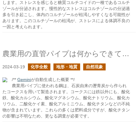
します。ストレスを感じると糖質コルチコイドの一種であるコルチ
ゾールが分泌されます。慢性的なストレスはコルチゾールの分泌過
多を引き起こし、体内のコルチゾールが枯渇しやすくなる可能性が
あります。このコルチゾールの枯渇が、ストレスによる体調不良の
一因と考えられます。
農業用の直管パイプは何からできている？３
2024-03-19
化学全般
地形・地質
自然現象
/**
Gemini
が自動生成した概要 **/
農業用パイプに使われる鋼は、石炭由来の瀝青炭から作られ
たコークスを用いて製造されます。コークスには鉄以外にも、酸化
鉄、酸化カルシウム、酸化マグネシウム、酸化ナトリウム、酸化カ
リウム、二酸化ケイ素、酸化アルミニウム、酸化チタンなどの不純
物が含まれています。これらの多くは肥料成分ですが、酸化チタン
の影響は不明なため、更なる調査が必要です。