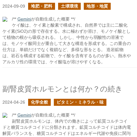
2024-09-09
堆肥・肥料
土壌環境
地形・地質
/**
Gemini
が自動生成した概要 **/
ケイ酸は、ケイ素と酸素で構成され、自然界では主に二酸化
ケイ素(SiO2)の形で存在する。水に極わずか溶け、モノケイ酸とし
て植物の根から吸収される。 しかし、中性から弱酸性の溶液で
は、モノケイ酸同士が重合して大きな構造を形成する。この重合の
仕方は、単鎖だけでなく複鎖など、多様な形をとる。 造岩鉱物
は、岩石を構成する鉱物で、ケイ酸を含有するものが多い。熱水や
アルカリ性の環境では、ケイ酸塩が溶けやすくなる。
副腎皮質ホルモンとは何か？の続き
2024-04-26
化学全般
ビタミン・ミネラル・味
/**
Gemini
が自動生成した概要 **/
副腎皮質ホルモンは、体内での働きによって鉱質コルチコイ
ドと糖質コルチコイドに分類されます。鉱質コルチコイドは体内電
解質バランスを、糖質コルチコイドはエネルギー代謝や免疫に関与