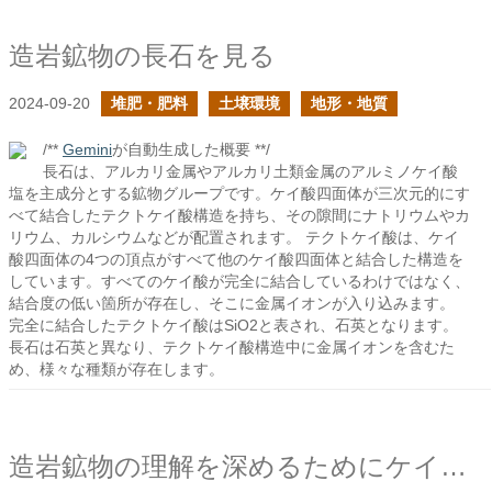
造岩鉱物の長石を見る
2024-09-20
堆肥・肥料
土壌環境
地形・地質
/**
Gemini
が自動生成した概要 **/
長石は、アルカリ金属やアルカリ土類金属のアルミノケイ酸
塩を主成分とする鉱物グループです。ケイ酸四面体が三次元的にす
べて結合したテクトケイ酸構造を持ち、その隙間にナトリウムやカ
リウム、カルシウムなどが配置されます。 テクトケイ酸は、ケイ
酸四面体の4つの頂点がすべて他のケイ酸四面体と結合した構造を
しています。すべてのケイ酸が完全に結合しているわけではなく、
結合度の低い箇所が存在し、そこに金属イオンが入り込みます。
完全に結合したテクトケイ酸はSiO2と表され、石英となります。
長石は石英と異なり、テクトケイ酸構造中に金属イオンを含むた
め、様々な種類が存在します。
造岩鉱物の理解を深めるためにケイ酸についてを学ぶ