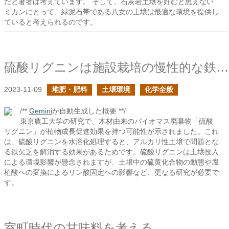
だと著者は考えています。 そして、石灰岩土壌を好むと思えない
ミカンにとって、緑泥石帯である八女の土壌は最適な環境を提供し
ていると考えられるのです。
硫酸リグニンは施設栽培の慢性的な鉄欠乏を解決できるか？
2023-11-09
堆肥・肥料
土壌環境
化学全般
/**
Gemini
が自動生成した概要 **/
東京農工大学の研究で、木材由来のバイオマス廃棄物「硫酸
リグニン」が植物成長促進効果を持つ可能性が示されました。これ
は、硫酸リグニンを水溶化処理すると、アルカリ性土壌で問題とな
る鉄欠乏を解消する効果があるためです。硫酸リグニンは土壌投入
による環境影響が懸念されますが、土壌中の硫黄化合物の動態や腐
植酸への変換によるリン酸固定への影響など、更なる研究が必要で
す。
室町時代の甘味料を考える