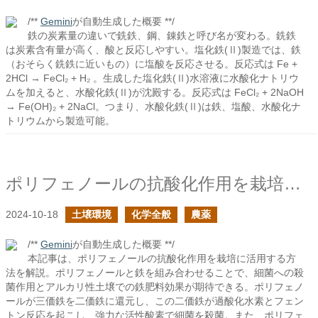
/**
Gemini
が自動生成した概要 **/
鉄の炭素量の違いで銑鉄、鋼、錬鉄と呼び名が変わる。銑鉄
は炭素含有量が高く、酸と反応しやすい。塩化鉄(Ⅱ)製造では、鉄
（おそらく銑鉄に近いもの）に塩酸を反応させる。反応式は Fe +
2HCl → FeCl₂ + H₂ 。生成した塩化鉄(Ⅱ)水溶液に水酸化ナトリウ
ムを加えると、水酸化鉄(Ⅱ)が沈殿する。反応式は FeCl₂ + 2NaOH
→ Fe(OH)₂ + 2NaCl。つまり、水酸化鉄(Ⅱ)は鉄、塩酸、水酸化ナ
トリウムから製造可能。
ポリフェノールの抗酸化作用を栽培で活用する
2024-10-18
土壌環境
化学全般
農薬
/**
Gemini
が自動生成した概要 **/
本記事は、ポリフェノールの抗酸化作用を栽培に活用する方
法を解説。ポリフェノールと鉄を組み合わせることで、細菌への殺
菌作用とアルカリ性土壌での鉄肥料効果が期待できる。ポリフェノ
ールが三価鉄を二価鉄に還元し、この二価鉄が過酸化水素とフェン
トン反応を起こし、強力な活性酸素で細菌を殺菌。また、ポリフェ