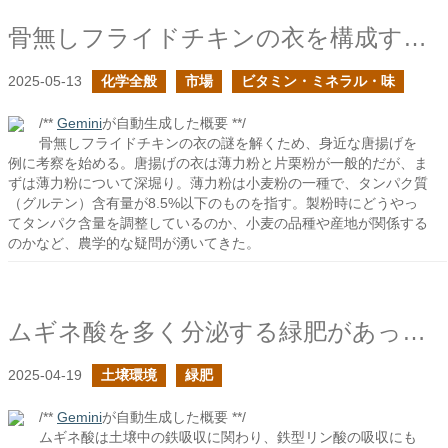
骨無しフライドチキンの衣を構成する薄力粉とは何か？
2025-05-13
化学全般
市場
ビタミン・ミネラル・味
/**
Gemini
が自動生成した概要 **/
骨無しフライドチキンの衣の謎を解くため、身近な唐揚げを
例に考察を始める。唐揚げの衣は薄力粉と片栗粉が一般的だが、ま
ずは薄力粉について深堀り。薄力粉は小麦粉の一種で、タンパク質
（グルテン）含有量が8.5%以下のものを指す。製粉時にどうやっ
てタンパク含量を調整しているのか、小麦の品種や産地が関係する
のかなど、農学的な疑問が湧いてきた。
ムギネ酸を多く分泌する緑肥があったら良いな
2025-04-19
土壌環境
緑肥
/**
Gemini
が自動生成した概要 **/
ムギネ酸は土壌中の鉄吸収に関わり、鉄型リン酸の吸収にも