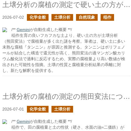
土壌分析の腐植の測定で硬い土の方が腐植量が多かったのは何故だろう？
2026-07-02
化学全般
土壌分析
自然現象
稲作
/**
Gemini
が自動生成した概要 **/
稲作生育の良いフカフカな土より、硬い土の方が土壌分析
（熊田変法）で腐植量が多く出た謎を考察。筆者は、硬い土に多い
未熟な腐植『タンニン』が原因と推測する。タンニンはポリフェノ
ールが結合した構造で還元性が高く、熊田変法の過マンガン酸カリ
ウム酸化法で過剰に反応するため、実際の腐植量より高い数値が検
出された可能性を指摘。土壌の性質と腐植量分析結果の乖離に対
し、新たな解釈を提供する。
土壌分析の腐植の測定の熊田変法について
2026-07-01
化学全般
土壌分析
/**
Gemini
が自動生成した概要 **/
稲作で、田の腐植量と土の性状（硬さ、水面の油=二価鉄）が