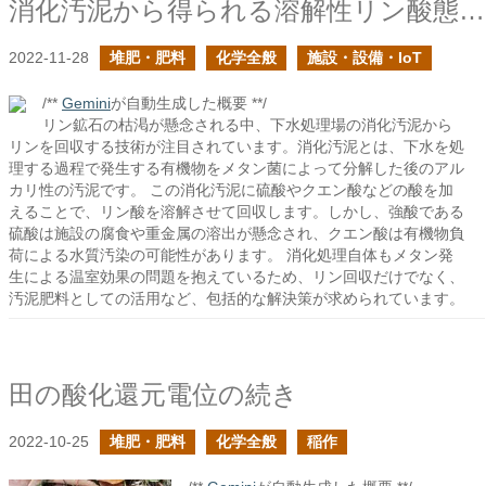
消化汚泥から得られる溶解性リン酸態リン
2022-11-28
堆肥・肥料
化学全般
施設・設備・IoT
/**
Gemini
が自動生成した概要 **/
リン鉱石の枯渇が懸念される中、下水処理場の消化汚泥から
リンを回収する技術が注目されています。消化汚泥とは、下水を処
理する過程で発生する有機物をメタン菌によって分解した後のアル
カリ性の汚泥です。 この消化汚泥に硫酸やクエン酸などの酸を加
えることで、リン酸を溶解させて回収します。しかし、強酸である
硫酸は施設の腐食や重金属の溶出が懸念され、クエン酸は有機物負
荷による水質汚染の可能性があります。 消化処理自体もメタン発
生による温室効果の問題を抱えているため、リン回収だけでなく、
汚泥肥料としての活用など、包括的な解決策が求められています。
田の酸化還元電位の続き
2022-10-25
堆肥・肥料
化学全般
稲作