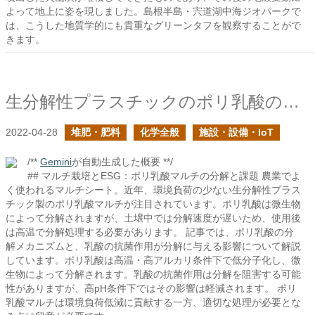
よって地上に姿を現しました。島根半島・宍道湖中海ジオパークで
は、こうした地質学的にも貴重なグリーンタフを観察することがで
きます。
生分解性プラスチックのポリ乳酸の処分法を調べてみた
2022-04-28
堆肥・肥料
化学全般
施設・設備・IoT
/**
Gemini
が自動生成した概要 **/
## マルチ栽培とESG：ポリ乳酸マルチの分解と課題 農業でよ
く使われるマルチシート。近年、環境負荷の少ない生分解性プラス
チック製のポリ乳酸マルチが注目されています。ポリ乳酸は微生物
によって分解されますが、土壌中では分解速度が遅いため、使用後
は高温で分解処理する必要があります。 記事では、ポリ乳酸の分
解メカニズムと、乳酸の抗菌作用が分解に与える影響について解説
しています。ポリ乳酸は高温・高アルカリ条件下で低分子化し、微
生物によって分解されます。乳酸の抗菌作用は分解を阻害する可能
性がありますが、高pH条件下ではその影響は軽減されます。 ポリ
乳酸マルチは環境負荷低減に貢献する一方、適切な処理が必要とな