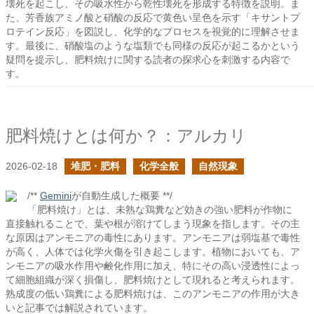
壊死を起こし、その吸水性から乾性壊死を形成する特徴を説明。ま
た、芳香族アミノ酸と硝酸の反応で黄色い呈色を示す「キサントプ
ロテイン反応」を図説し、化学的なプロセスを視覚的に理解させま
す。最後に、硝酸塩のような塩類でも同様の反応が起こるかという
疑問を提示し、肥料焼けに関する読者の探求心を刺激する内容で
す。
肥料焼けとは何か？：アルカリ
2026-02-18
堆肥・肥料
化学全般
自然現象
/**
Gemini
が自動生成した概要 **/
「肥料焼け」とは、未熟な鶏糞など効きの強い肥料が作物に
直接触れることで、葉や根が溶けてしまう現象を指します。その主
な原因はアンモニアの毒性にあります。アンモニアは弱塩基で毒性
が高く、人体では化学火傷を引き起こします。植物においても、ア
ンモニアの吸水作用や鹸化作用に加え、特にその高い浸透性によっ
て細胞組織が深く損傷し、肥料焼けとして現れると考えられます。
熟成度の低い鶏糞による肥料焼けは、このアンモニアの作用が大き
いと記事では解説されています。