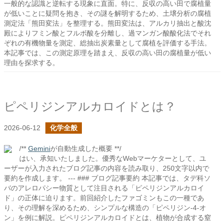
一般的な認識と逆転する現象に直面。特に、反収の高い田で腐植量
が低いことに疑問を抱き、その謎を解明するため、土壌分析の腐植
測定法「熊田変法」を整理する。熊田変法は、アルカリ抽出と酸沈
殿によりフミン酸とフルボ酸を分離し、過マンガン酸酸化法でそれ
ぞれの有機物量を測定、総抽出炭素量として腐植を評価する手法。
本記事では、この測定原理を踏まえ、反収の高い田の腐植量が低い
理由を探求する。
ピペリジンアルカロイドとは？
2026-06-12
化学全般
/**
Gemini
が自動生成した概要 **/
はい、承知いたしました。優秀なWebマーケターとして、ユ
ーザーが入力されたブログ記事の内容を読み取り、250文字以内で
要約を作成します。 --- ### ブログ記事要約 本記事では、タデ科ソ
バのアレロパシー物質として注目される「ピペリジンアルカロイ
ド」の正体に迫ります。前回紹介したファゴミンもこの一種であ
り、その理解を深めるため、シンプルな構造の「ピペリジン-4-オ
ン」を例に解説。ピペリジンアルカロイドとは、植物が合成する窒