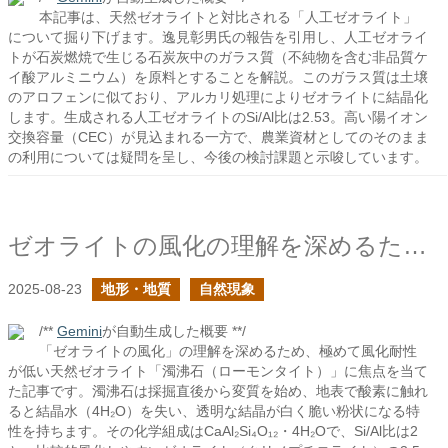
本記事は、天然ゼオライトと対比される「人工ゼオライト」
について掘り下げます。逸見彰男氏の報告を引用し、人工ゼオライ
トが石炭燃焼で生じる石炭灰中のガラス質（不純物を含む非品質ケ
イ酸アルミニウム）を原料とすることを解説。このガラス質は土壌
のアロフェンに似ており、アルカリ処理によりゼオライトに結晶化
します。生成される人工ゼオライトのSi/Al比は2.53。高い陽イオン
交換容量（CEC）が見込まれる一方で、農業資材としてのそのまま
の利用については疑問を呈し、今後の検討課題と示唆しています。
ゼオライトの風化の理解を深めるために濁沸石を見る
2025-08-23
地形・地質
自然現象
/**
Gemini
が自動生成した概要 **/
「ゼオライトの風化」の理解を深めるため、極めて風化耐性
が低い天然ゼオライト「濁沸石（ローモンタイト）」に焦点を当て
た記事です。濁沸石は採掘直後から変質を始め、地表で酸素に触れ
ると結晶水（4H₂O）を失い、透明な結晶が白く脆い粉状になる特
性を持ちます。その化学組成はCaAl₂Si₄O₁₂・4H₂Oで、Si/Al比は2