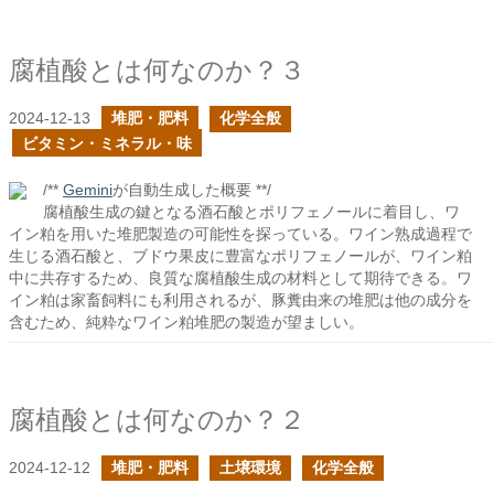
腐植酸とは何なのか？３
2024-12-13
堆肥・肥料
化学全般
ビタミン・ミネラル・味
/**
Gemini
が自動生成した概要 **/
腐植酸生成の鍵となる酒石酸とポリフェノールに着目し、ワ
イン粕を用いた堆肥製造の可能性を探っている。ワイン熟成過程で
生じる酒石酸と、ブドウ果皮に豊富なポリフェノールが、ワイン粕
中に共存するため、良質な腐植酸生成の材料として期待できる。ワ
イン粕は家畜飼料にも利用されるが、豚糞由来の堆肥は他の成分を
含むため、純粋なワイン粕堆肥の製造が望ましい。
腐植酸とは何なのか？２
2024-12-12
堆肥・肥料
土壌環境
化学全般