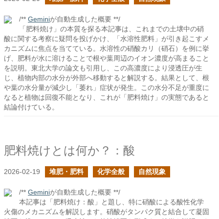
/**
Gemini
が自動生成した概要 **/
「肥料焼け」の本質を探る本記事は、これまでの土壌中の硝
酸に関する考察に疑問を投げかけ、「水溶性肥料」が引き起こすメ
カニズムに焦点を当てている。水溶性の硝酸カリ（硝石）を例に挙
げ、肥料が水に溶けることで根や葉周辺のイオン濃度が高まること
を説明。東北大学の論文も引用し、この高濃度により浸透圧が生
じ、植物内部の水分が外部へ移動すると解説する。結果として、根
や葉の水分量が減少し「萎れ」症状が発生。この水分不足が重度に
なると植物は回復不能となり、これが「肥料焼け」の実態であると
結論付けている。
肥料焼けとは何か？：酸
2026-02-19
堆肥・肥料
化学全般
自然現象
/**
Gemini
が自動生成した概要 **/
本記事は「肥料焼け：酸」と題し、特に硝酸による酸性化学
火傷のメカニズムを解説します。硝酸がタンパク質と結合して凝固