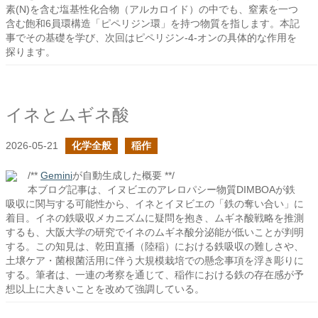
素(N)を含む塩基性化合物（アルカロイド）の中でも、窒素を一つ
含む飽和6員環構造「ピペリジン環」を持つ物質を指します。本記
事でその基礎を学び、次回はピペリジン-4-オンの具体的な作用を
探ります。
イネとムギネ酸
2026-05-21
化学全般
稲作
/**
Gemini
が自動生成した概要 **/
本ブログ記事は、イヌビエのアレロパシー物質DIMBOAが鉄
吸収に関与する可能性から、イネとイヌビエの「鉄の奪い合い」に
着目。イネの鉄吸収メカニズムに疑問を抱き、ムギネ酸戦略を推測
するも、大阪大学の研究でイネのムギネ酸分泌能が低いことが判明
する。この知見は、乾田直播（陸稲）における鉄吸収の難しさや、
土壌ケア・菌根菌活用に伴う大規模栽培での懸念事項を浮き彫りに
する。筆者は、一連の考察を通じて、稲作における鉄の存在感が予
想以上に大きいことを改めて強調している。