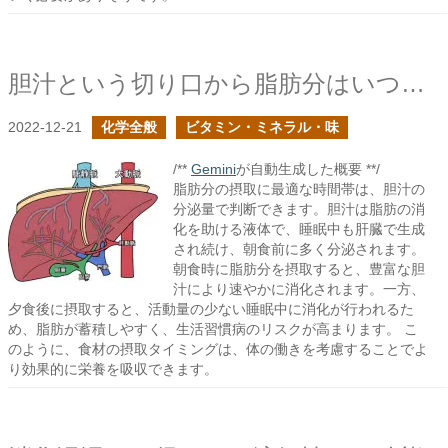
胆汁という切り口から脂肪分はいつ摂取した方が良いかが判断できるそうだ
2022-12-21
化学全般
ビタミン・ミネラル・味
/**
Gemini
が自動生成した概要 **/
脂肪分の摂取に最適な時間帯は、胆汁の
分泌量で判断できます。胆汁は脂肪の消
化を助ける液体で、睡眠中も肝臓で生成
され続け、朝食前に多く分泌されます。
朝食時に脂肪分を摂取すると、豊富な胆
汁により速やかに消化されます。一方、
夕食後に摂取すると、活動量の少ない睡眠中に消化が行われるた
め、脂肪が蓄積しやすく、生活習慣病のリスクが高まります。 こ
のように、食材の摂取タイミングは、体の働きを考慮することでよ
り効果的に栄養を吸収できます。