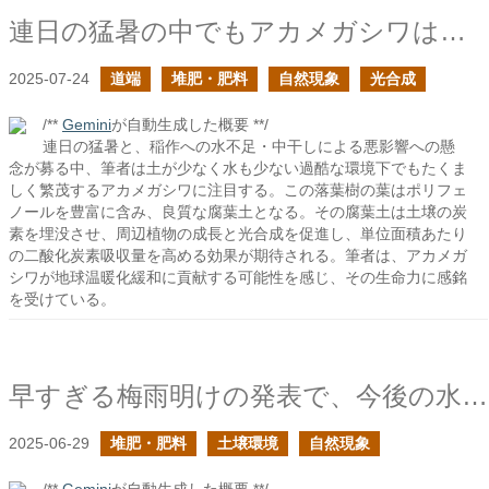
連日の猛暑の中でもアカメガシワは元気だな
2025-07-24
道端
堆肥・肥料
自然現象
光合成
/**
Gemini
が自動生成した概要 **/
連日の猛暑と、稲作への水不足・中干しによる悪影響への懸
念が募る中、筆者は土が少なく水も少ない過酷な環境下でもたくま
しく繁茂するアカメガシワに注目する。この落葉樹の葉はポリフェ
ノールを豊富に含み、良質な腐葉土となる。その腐葉土は土壌の炭
素を埋没させ、周辺植物の成長と光合成を促進し、単位面積あたり
の二酸化炭素吸収量を高める効果が期待される。筆者は、アカメガ
シワが地球温暖化緩和に貢献する可能性を感じ、その生命力に感銘
を受けている。
早すぎる梅雨明けの発表で、今後の水害や干ばつが怖い
2025-06-29
堆肥・肥料
土壌環境
自然現象