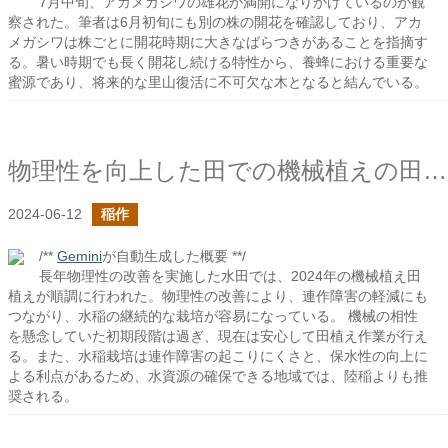
7月中旬、アカメガシワの雄花が満開になりかけているのが観
察された。筆者は6月初旬にも別の株の開花を確認しており、アカ
メガシワは株ごとに開花時期に大きなばらつきがあることを指摘す
る。暑い時期でも長く開花し続ける特性から、養蜂における重要な
蜜源であり、将来的な里山復活に不可欠な木となると結んでいる。
物理性を向上した田での機械植えの田植え2024
2024-06-12
稲作
/**
Gemini
が自動生成した概要 **/
長年物理性の改善を実施した水田では、2024年の機械植え田
植えが順調に行われた。物理性の改善により、連作障害の軽減にも
つながり、水稲の継続的な栽培が容易になっている。 機械の相性
を懸念していた初期段階は過ぎ、現在は安心して田植え作業が行え
る。また、水稲栽培は連作障害の起こりにくさと、保水性の向上に
よる利点があるため、水資源の確保できる地域では、陸稲よりも推
奨される。