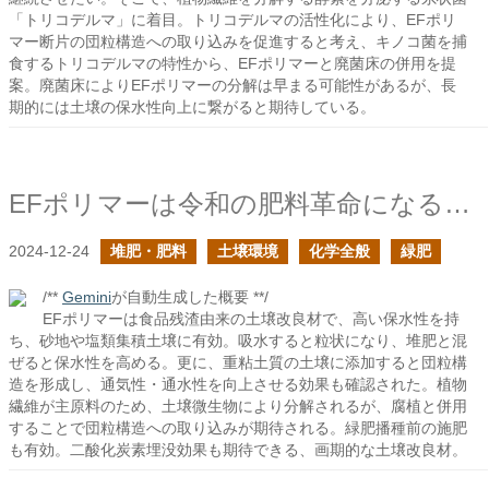
「トリコデルマ」に着目。トリコデルマの活性化により、EFポリ
マー断片の団粒構造への取り込みを促進すると考え、キノコ菌を捕
食するトリコデルマの特性から、EFポリマーと廃菌床の併用を提
案。廃菌床によりEFポリマーの分解は早まる可能性があるが、長
期的には土壌の保水性向上に繋がると期待している。
EFポリマーは令和の肥料革命になるかもしれない
2024-12-24
堆肥・肥料
土壌環境
化学全般
緑肥
/**
Gemini
が自動生成した概要 **/
EFポリマーは食品残渣由来の土壌改良材で、高い保水性を持
ち、砂地や塩類集積土壌に有効。吸水すると粒状になり、堆肥と混
ぜると保水性を高める。更に、重粘土質の土壌に添加すると団粒構
造を形成し、通気性・通水性を向上させる効果も確認された。植物
繊維が主原料のため、土壌微生物により分解されるが、腐植と併用
することで団粒構造への取り込みが期待される。緑肥播種前の施肥
も有効。二酸化炭素埋没効果も期待できる、画期的な土壌改良材。