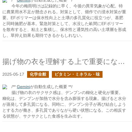
/**
Gemini
が自動生成した概要 **/
今年の梅雨明けは記録的に早く、今後の異常気象が心配。特
に農業用水不足が懸念される。対策として、畑作での浸水対策が重
要。EFポリマーは保水性向上と土壌の多孔質化に役立つが、基肥
と同時施肥が基本。緊急対策として、水没した畝間にEFポリマー
を散布すると、粘土と集積し、保水性と通気性の高い土壌層を形成
し、草抑え効果も期待できるかもしれない。
揚げ物の衣を理解する上で重要になるデンプンの糊化後の硬化
2025-05-17
化学全般
ビタミン・ミネラル・味
/**
Gemini
が自動生成した概要 **/
揚げ物の衣のサクサク感は、デンプンの糊化と硬化が重要。
糊化は、デンプンが加熱で水分を含み膨張する現象。揚げると水分
が蒸発して多孔質になる。同時に、デンプン分子が再び結合しよう
とする力が働き、多孔質でありながら硬い状態になる。この相反す
る状態が、サクサクとした食感を生み出す。