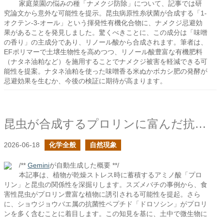
家庭菜園の悩みの種「ナメクジ防除」について、記事では研
究論文から意外な可能性を提示。昆虫病原性糸状菌が合成する「1-
オクテン-3-オール」という揮発性有機化合物に、ナメクジ忌避効
果があることを発見しました。驚くべきことに、この成分は「味噌
の香り」の主成分であり、リノール酸から合成されます。筆者は、
EFポリマーで土壌生物性を高めつつ、リノール酸豊富な有機肥料
（ナタネ油粕など）を施用することでナメクジ被害を軽減できる可
能性を提案。ナタネ油粕を使った味噌香る米ぬかボカシ肥の発酵が
忌避効果を生むか、今後の検証に期待が高まります。
昆虫が合成するプロリンに富んだ抗菌性ペプチド
2026-06-18
化学全般
自然現象
/**
Gemini
が自動生成した概要 **/
本記事は、植物が乾燥ストレス時に蓄積するアミノ酸「プロ
リン」と昆虫の関係性を深掘りします。スズメバチの事例から、食
害性昆虫がプロリン豊富な植物に誘引される可能性を提起。さら
に、ショウジョウバエ属の抗菌性ペプチド「ドロソシン」がプロリ
ンを多く含むことに着目します。この知見を基に、土中で微生物に