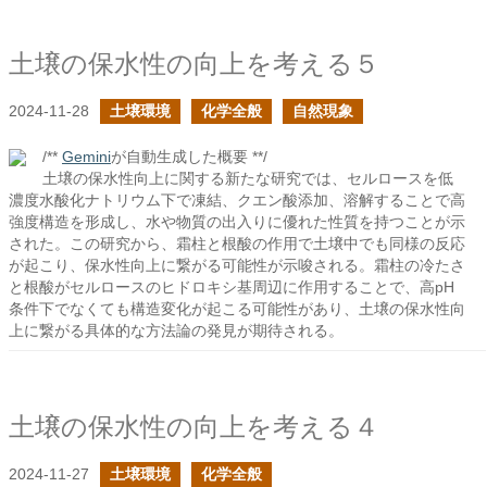
土壌の保水性の向上を考える５
2024-11-28
土壌環境
化学全般
自然現象
/**
Gemini
が自動生成した概要 **/
土壌の保水性向上に関する新たな研究では、セルロースを低
濃度水酸化ナトリウム下で凍結、クエン酸添加、溶解することで高
強度構造を形成し、水や物質の出入りに優れた性質を持つことが示
された。この研究から、霜柱と根酸の作用で土壌中でも同様の反応
が起こり、保水性向上に繋がる可能性が示唆される。霜柱の冷たさ
と根酸がセルロースのヒドロキシ基周辺に作用することで、高pH
条件下でなくても構造変化が起こる可能性があり、土壌の保水性向
上に繋がる具体的な方法論の発見が期待される。
土壌の保水性の向上を考える４
2024-11-27
土壌環境
化学全般