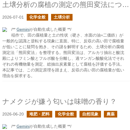
土壌分析の腐植の測定の熊田変法について
2026-07-01
化学全般
土壌分析
/**
Gemini
が自動生成した概要 **/
稲作で、田の腐植量と土の性状（硬さ、水面の油=二価鉄）が
一般的な認識と逆転する現象に直面。特に、反収の高い田で腐植量
が低いことに疑問を抱き、その謎を解明するため、土壌分析の腐植
測定法「熊田変法」を整理する。熊田変法は、アルカリ抽出と酸沈
殿によりフミン酸とフルボ酸を分離し、過マンガン酸酸化法でそれ
ぞれの有機物量を測定、総抽出炭素量として腐植を評価する手法。
本記事では、この測定原理を踏まえ、反収の高い田の腐植量が低い
理由を探求する。
ナメクジが嫌う匂いは味噌の香り？
2026-06-20
堆肥・肥料
化学全般
自然現象
農薬
/**
Gemini
が自動生成した概要 **/