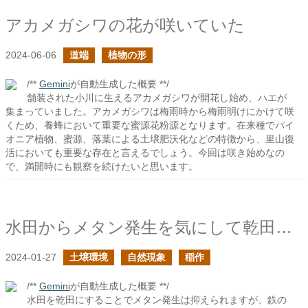
アカメガシワの花が咲いていた
2024-06-06
道端
植物の形
/**
Gemini
が自動生成した概要 **/
舗装された小川に生えるアカメガシワが開花し始め、ハエが
集まっていました。アカメガシワは梅雨時から梅雨明けにかけて咲
くため、養蜂において重要な蜜源花粉源となります。在来種でパイ
オニア植物、蜜源、落葉による土壌肥沃化などの特徴から、里山復
活においても重要な存在と言えるでしょう。今回は咲き始めなの
で、満開時にも観察を続けたいと思います。
水田からメタン発生を気にして乾田にすることは良い手なのだろうか？
2024-01-27
土壌環境
自然現象
稲作
/**
Gemini
が自動生成した概要 **/
水田を乾田にすることでメタン発生は抑えられますが、鉄の