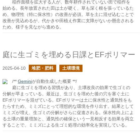
稲作面積を拡大する人が、数年耕作されていない田で稲作を
始める。長年放置された田は土が硬く、草も深く根を張っているた
め、物理性（特に保水性）の改善が必須。草を土に混ぜ込むことで
改善が見込めるが、代かきや田植え作業に支障がないか懸念される
ため、様子を見ながら進める。
庭に生ゴミを埋める日課とEFポリマー
2025-04-10
堆肥・肥料
土壌環境
/**
Gemini
が自動生成した概要 **/
庭に生ゴミを埋める習慣があり、土壌改良の効果で生ゴミの
分解が早まっている。最近は、生ゴミを埋めた後の穴を塞ぐ土に
EFポリマーを混ぜている。EFポリマーは土に保水性と通気性をも
たらすため、ミミズにとって理想的な環境を作り出す。結果として
ミミズが増え、生ゴミの分解がさらに促進される。保水性向上によ
る土壌の重量増加と、通気性の確保という一見相反する効果を両立
することで、ミミズによる生ゴミ処理の効率化を実現している。