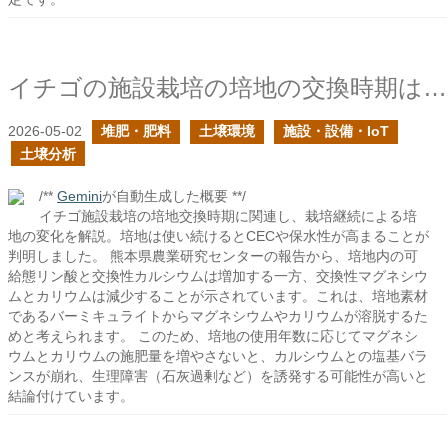
イチゴの施設栽培の培地の交換時期はどのように判断すれば良い？の続き
2026-05-02
堆肥・肥料
土壌環境
施設・設備・IoT
土壌分析
/**
Gemini
が自動生成した概要 **/
イチゴ施設栽培の培地交換時期に関連し、栽培継続による培
地の変化を解説。培地は使い続けるとCECや保水性が高まることが
判明しました。 熊本県農業研究センターの報告から、培地内の可
給態リン酸と交換性カルシウムは増加する一方、交換性マグネシウ
ムとカリウムは減少することが示されています。これは、培地素材
であるバーミキュライトからマグネシウムやカリウムが溶脱するた
めと考えられます。 このため、培地の使用年数に応じてマグネシ
ウムとカリウムの施肥量を増やさないと、カルシウムとの塩基バラ
ンスが崩れ、生理障害（石灰過剰など）を誘発する可能性が高いと
結論付けています。