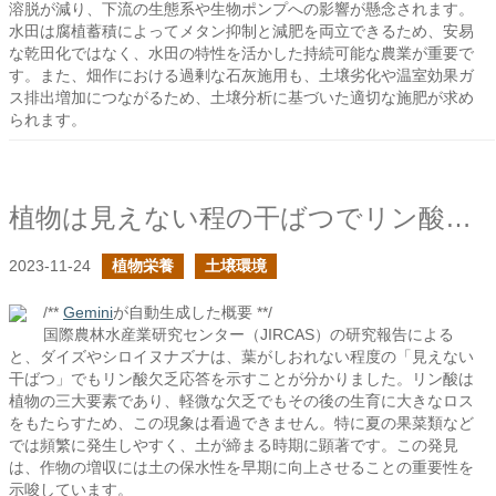
溶脱が減り、下流の生態系や生物ポンプへの影響が懸念されます。
水田は腐植蓄積によってメタン抑制と減肥を両立できるため、安易
な乾田化ではなく、水田の特性を活かした持続可能な農業が重要で
す。また、畑作における過剰な石灰施用も、土壌劣化や温室効果ガ
ス排出増加につながるため、土壌分析に基づいた適切な施肥が求め
られます。
植物は見えない程の干ばつでリン酸を大量に使用しているかもしれない
2023-11-24
植物栄養
土壌環境
/**
Gemini
が自動生成した概要 **/
国際農林水産業研究センター（JIRCAS）の研究報告による
と、ダイズやシロイヌナズナは、葉がしおれない程度の「見えない
干ばつ」でもリン酸欠乏応答を示すことが分かりました。リン酸は
植物の三大要素であり、軽微な欠乏でもその後の生育に大きなロス
をもたらすため、この現象は看過できません。特に夏の果菜類など
では頻繁に発生しやすく、土が締まる時期に顕著です。この発見
は、作物の増収には土の保水性を早期に向上させることの重要性を
示唆しています。