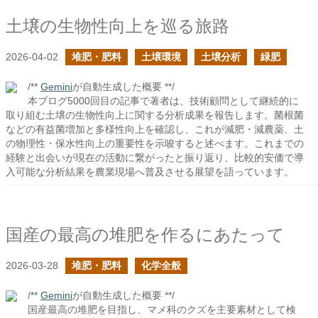
土壌の生物性向上を巡る旅路
2026-04-02
堆肥・肥料
土壌環境
土壌分析
緑肥
/**
Gemini
が自動生成した概要 **/
本ブログ5000回目の記事で著者は、技術顧問として継続的に
取り組む土壌の生物性向上に関する分析成果を報告します。菌根菌
などの有益菌増加と多様性向上を確認し、これが減肥・減農薬、土
の物理性・保水性向上の重要性を示唆すると述べます。これまでの
経験と出会いが現在の活動に繋がったと振り返り、比較的安価で導
入可能な分析結果を農業現場へ普及させる展望を語っています。
国産の最高の堆肥を作るにあたって
2026-03-28
堆肥・肥料
化学全般
/**
Gemini
が自動生成した概要 **/
国産最高の堆肥を目指し、マメ科のクズを主要素材として検