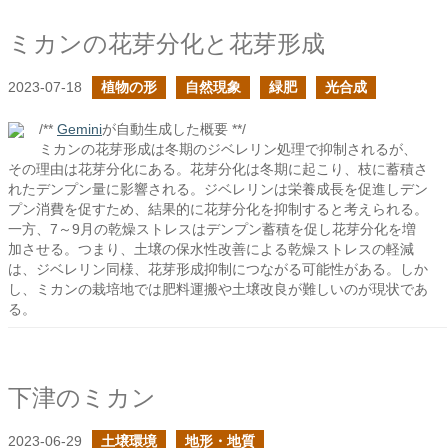
ミカンの花芽分化と花芽形成
2023-07-18
植物の形
自然現象
緑肥
光合成
/**
Gemini
が自動生成した概要 **/
ミカンの花芽形成は冬期のジベレリン処理で抑制されるが、
その理由は花芽分化にある。花芽分化は冬期に起こり、枝に蓄積さ
れたデンプン量に影響される。ジベレリンは栄養成長を促進しデン
プン消費を促すため、結果的に花芽分化を抑制すると考えられる。
一方、7～9月の乾燥ストレスはデンプン蓄積を促し花芽分化を増
加させる。つまり、土壌の保水性改善による乾燥ストレスの軽減
は、ジベレリン同様、花芽形成抑制につながる可能性がある。しか
し、ミカンの栽培地では肥料運搬や土壌改良が難しいのが現状であ
る。
下津のミカン
2023-06-29
土壌環境
地形・地質