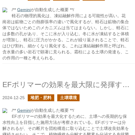
/**
Gemini
が自動生成した概要 **/
軽石の物理的風化は、凍結融解作用による可能性が高い。花
崗岩は鉱物ごとの熱膨張率の違いで風化するが、軽石は鉱物の集合
体ではないためこのメカニズムは当てはまらない。しかし、軽石に
は多数の孔があり、そこに水が入り込む。冬に水が凍結すると体積
が増加し、軽石に圧力がかかる。これが繰り返されることで、軽石
はひび割れ、細かくなり風化する。これは凍結融解作用と呼ばれ、
含水量の多い岩石で顕著に見られる。霜柱による土壌の発達も、こ
の作用の一種と考えられる。
EFポリマーの効果を最大限に発揮するために
2024-12-25
堆肥・肥料
土壌環境
/**
Gemini
が自動生成した概要 **/
EFポリマーの効果を最大化するために、土壌への長期的な保
水性向上を目指した施用方法が考察されている。EFポリマーは分
解されるが、その断片を団粒構造に取り込むことで土壌改良効果を
継続させたい。そこで、植物繊維を分解する酵素を分泌する糸状菌