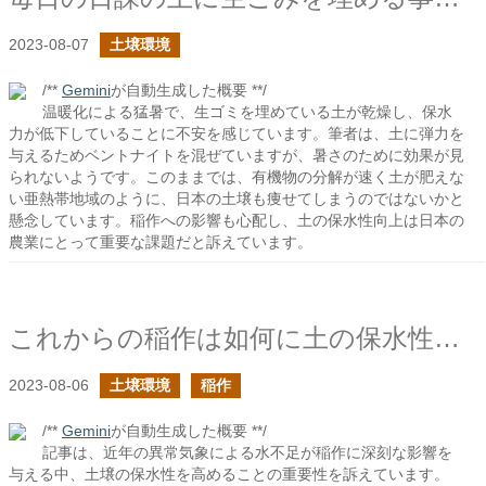
2023-08-07
土壌環境
/**
Gemini
が自動生成した概要 **/
温暖化による猛暑で、生ゴミを埋めている土が乾燥し、保水
力が低下していることに不安を感じています。筆者は、土に弾力を
与えるためベントナイトを混ぜていますが、暑さのために効果が見
られないようです。このままでは、有機物の分解が速く土が肥えな
い亜熱帯地域のように、日本の土壌も痩せてしまうのではないかと
懸念しています。稲作への影響も心配し、土の保水性向上は日本の
農業にとって重要な課題だと訴えています。
これからの稲作は如何に土の保水性を向上するかになるはず
2023-08-06
土壌環境
稲作
/**
Gemini
が自動生成した概要 **/
記事は、近年の異常気象による水不足が稲作に深刻な影響を
与える中、土壌の保水性を高めることの重要性を訴えています。