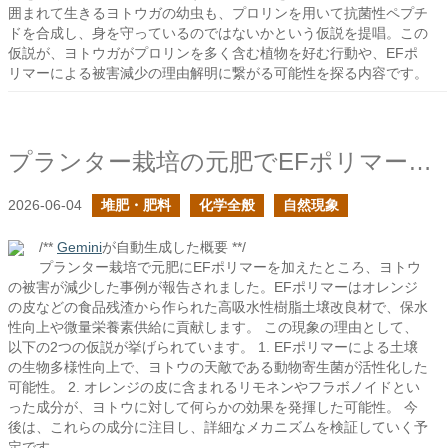
囲まれて生きるヨトウガの幼虫も、プロリンを用いて抗菌性ペプチ
ドを合成し、身を守っているのではないかという仮説を提唱。この
仮説が、ヨトウガがプロリンを多く含む植物を好む行動や、EFポ
リマーによる被害減少の理由解明に繋がる可能性を探る内容です。
プランター栽培の元肥でEFポリマーを加えたらヨトウの被害が減ったのは何故？
2026-06-04
堆肥・肥料
化学全般
自然現象
/**
Gemini
が自動生成した概要 **/
プランター栽培で元肥にEFポリマーを加えたところ、ヨトウ
の被害が減少した事例が報告されました。EFポリマーはオレンジ
の皮などの食品残渣から作られた高吸水性樹脂土壌改良材で、保水
性向上や微量栄養素供給に貢献します。 この現象の理由として、
以下の2つの仮説が挙げられています。 1. EFポリマーによる土壌
の生物多様性向上で、ヨトウの天敵である動物寄生菌が活性化した
可能性。 2. オレンジの皮に含まれるリモネンやフラボノイドとい
った成分が、ヨトウに対して何らかの効果を発揮した可能性。 今
後は、これらの成分に注目し、詳細なメカニズムを検証していく予
定です。