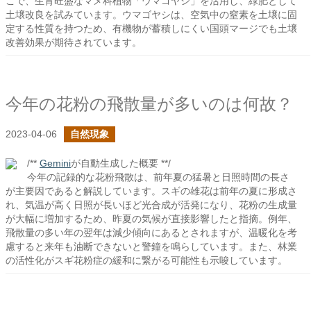
こで、生育旺盛なマメ科植物「ウマゴヤシ」を活用し、緑肥として
土壌改良を試みています。ウマゴヤシは、空気中の窒素を土壌に固
定する性質を持つため、有機物が蓄積しにくい国頭マージでも土壌
改善効果が期待されています。
今年の花粉の飛散量が多いのは何故？
2023-04-06
自然現象
/**
Gemini
が自動生成した概要 **/
今年の記録的な花粉飛散は、前年夏の猛暑と日照時間の長さ
が主要因であると解説しています。スギの雄花は前年の夏に形成さ
れ、気温が高く日照が長いほど光合成が活発になり、花粉の生成量
が大幅に増加するため、昨夏の気候が直接影響したと指摘。例年、
飛散量の多い年の翌年は減少傾向にあるとされますが、温暖化を考
慮すると来年も油断できないと警鐘を鳴らしています。また、林業
の活性化がスギ花粉症の緩和に繋がる可能性も示唆しています。