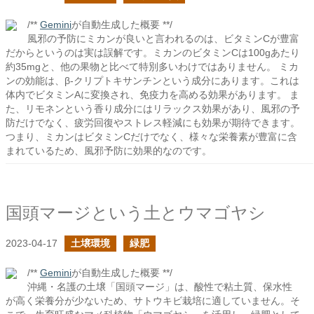
/**
Gemini
が自動生成した概要 **/
風邪の予防にミカンが良いと言われるのは、ビタミンCが豊富
だからというのは実は誤解です。ミカンのビタミンCは100gあたり
約35mgと、他の果物と比べて特別多いわけではありません。 ミカ
ンの効能は、β-クリプトキサンチンという成分にあります。これは
体内でビタミンAに変換され、免疫力を高める効果があります。 ま
た、リモネンという香り成分にはリラックス効果があり、風邪の予
防だけでなく、疲労回復やストレス軽減にも効果が期待できます。
つまり、ミカンはビタミンCだけでなく、様々な栄養素が豊富に含
まれているため、風邪予防に効果的なのです。
国頭マージという土とウマゴヤシ
2023-04-17
土壌環境
緑肥
/**
Gemini
が自動生成した概要 **/
沖縄・名護の土壌「国頭マージ」は、酸性で粘土質、保水性
が高く栄養分が少ないため、サトウキビ栽培に適していません。そ