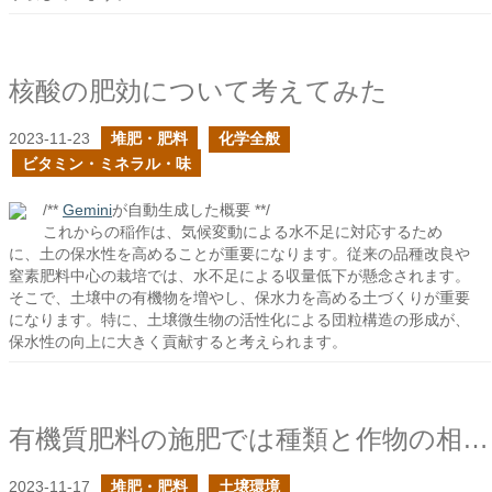
核酸の肥効について考えてみた
2023-11-23
堆肥・肥料
化学全般
ビタミン・ミネラル・味
/**
Gemini
が自動生成した概要 **/
これからの稲作は、気候変動による水不足に対応するため
に、土の保水性を高めることが重要になります。従来の品種改良や
窒素肥料中心の栽培では、水不足による収量低下が懸念されます。
そこで、土壌中の有機物を増やし、保水力を高める土づくりが重要
になります。特に、土壌微生物の活性化による団粒構造の形成が、
保水性の向上に大きく貢献すると考えられます。
有機質肥料の施肥では種類と作物の相性に注意すべきの続き
2023-11-17
堆肥・肥料
土壌環境