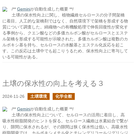
/**
Gemini
が自動生成した概要 **/
土壌の保水性向上に関し、植物繊維セルロースの分子間架橋
に着目。人工的な架橋剤ではなく、自然環境下で架橋を形成する物
質について調査した。綿織物への有機酸処理で伸長回復性が変化す
る事例から、クエン酸などの多価カルボン酸がセルロースとエステ
ル架橋を形成する可能性が示唆された。多価カルボン酸は複数のカ
ルボキシ基を持ち、セルロースの水酸基とエステル化反応を起こ
す。この反応は土壌中でも起こりうるため、保水性向上に寄与して
いる可能性がある。
土壌の保水性の向上を考える３
2024-11-26
土壌環境
化学全般
/**
Gemini
が自動生成した概要 **/
土壌の保水性向上について、セルロースの活用に着目し、高
吸水性樹脂開発のヒントを探る。セルロース繊維は水素結合で繋が
り、隙間に保水されるが、その隙間は狭く保水性は低い。高吸水性
樹脂開発では、カルボキシメチル化とチレングリコールジグリシジ