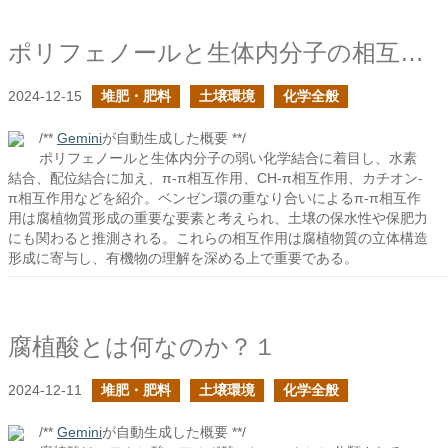
ポリフェノールと生体内分子の相互作用２
2024-12-15
堆肥・肥料
土壌環境
化学全般
/**
Gemini
が自動生成した概要 **/
ポリフェノールと生体内分子の弱い化学結合に着目し、水素
結合、配位結合に加え、π-π相互作用、CH-π相互作用、カチオン-
π相互作用などを紹介。ベンゼン環の重なり合いによるπ-π相互作
用は腐植物質形成の重要な要素と考えられ、土壌の保水性や保肥力
にも関わると推測される。これらの相互作用は腐植物質の立体構造
形成に寄与し、有機物の理解を深める上で重要である。
腐植酸とは何なのか？１
2024-12-11
堆肥・肥料
土壌環境
化学全般
/**
Gemini
が自動生成した概要 **/