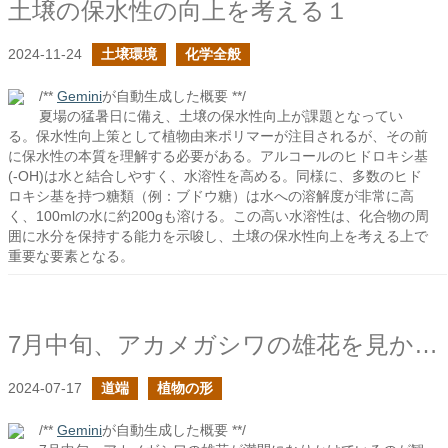
土壌の保水性の向上を考える１
2024-11-24
土壌環境
化学全般
/**
Gemini
が自動生成した概要 **/
夏場の猛暑日に備え、土壌の保水性向上が課題となってい
る。保水性向上策として植物由来ポリマーが注目されるが、その前
に保水性の本質を理解する必要がある。アルコールのヒドロキシ基
(-OH)は水と結合しやすく、水溶性を高める。同様に、多数のヒド
ロキシ基を持つ糖類（例：ブドウ糖）は水への溶解度が非常に高
く、100mlの水に約200gも溶ける。この高い水溶性は、化合物の周
囲に水分を保持する能力を示唆し、土壌の保水性向上を考える上で
重要な要素となる。
7月中旬、アカメガシワの雄花を見かけた
2024-07-17
道端
植物の形
/**
Gemini
が自動生成した概要 **/