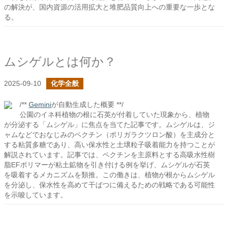
の解決が、国内資源の活用拡大と堆肥品質向上への重要な一歩とな
る。
ムシゲルとは何か？
2025-09-10
化学全般
/**
Gemini
が自動生成した概要 **/
公園のイネ科植物の根に石英が付着していた現象から、植物
が分泌する「ムシゲル」に焦点を当てた記事です。ムシゲルは、ジ
ャムなどでおなじみのペクチン（ポリガラクツロン酸）を主成分と
する粘質多糖であり、高い保水性と土壌粒子吸着能力を持つことが
解説されています。記事では、ペクチンを主原料とする高吸水性樹
脂EFポリマーが粘土鉱物を引き付ける例を挙げ、ムシゲルが石英
を吸着するメカニズムを類推。この働きは、植物が根からムシゲル
を分泌し、保水性を高めて干ばつに備えるための戦略である可能性
を示唆しています。