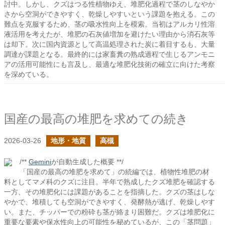
討中。しかし、クズはつる性植物ゆえ、堆肥化過程で茎のしなやか
さから空洞ができやすく、乾燥しやすいという課題を抱える。この
難点を克服するため、茎の吸水性向上を模索。当初はアルカリ性溶
液活用を考えたが、堆肥の石灰値増加を避けたい理由から消石灰等
は却下。次に国内資源として高温処理された炭に着目するも、大量
調達が課題となる。最終的には家畜糞の熟成過程で生じるアンモニ
アの活用可能性にも言及し、最適な堆肥化技術の確立に向けた考察
を深めている。
国産の最高の堆肥を求めての続き
2026-03-26
地形・地質
高槻
/**
Gemini
が自動生成した概要 **/
「国産の最高の堆肥を求めて」の続編では、植物性堆肥の材
料としてマメ科のクズに注目。半年で熟成したクズ堆肥を確認する
一方、その堆肥化には課題があることを指摘した。クズの茎はしな
やかで、堆積しても空洞ができやすく、発酵熱が逃げ、乾燥しやす
い。また、チッパーでの粉砕も茎が絡まり困難だ。クズは堆肥化に
重要な要素や保水性向上の可能性を秘めているが、この「茎問題」