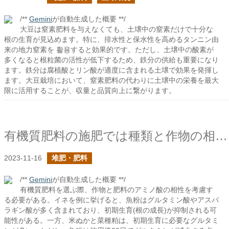
/**
Gemini
が自動生成した概要 **/
大豆は窒素肥料を与えなくても、土壌中の窒素だけで十分な
根の生育が見込めます。特に、排水性と保水性を高めるタンニン由
来の地力窒素を 활용すると効果的です。ただし、土壌中の酸素が
多くなると根粒菌の活性が低下するため、鉄分の供給も重要になり
ます。鉄分は腐植酸とリン酸が適度に含まれる土壌で効果を発揮し
ます。大豆栽培において、窒素肥料の代わりに土壌中の栄養を最大
限に活用することが、収量と品質向上に繋がります。
有機質肥料の施肥では種類と作物の相性に注意すべき
2023-11-16
堆肥・肥料
/**
Gemini
が自動生成した概要 **/
有機質肥料を選ぶ際、作物と肥料のアミノ酸の相性を考慮す
る必要がある。イネを例に挙げると、魚粉はグルタミン酸やアスパ
ラギン酸が多く含まれており、初期生育(根の成長)が抑制される可
能性がある。一方、米ぬかと菜種粕は、初期生育に必要なグルタミ