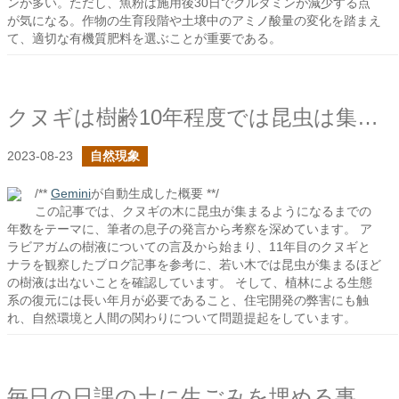
ンが多い。ただし、魚粉は施用後30日でグルタミンが減少する点
が気になる。作物の生育段階や土壌中のアミノ酸量の変化を踏まえ
て、適切な有機質肥料を選ぶことが重要である。
クヌギは樹齢10年程度では昆虫は集まらないらしい
2023-08-23
自然現象
/**
Gemini
が自動生成した概要 **/
この記事では、クヌギの木に昆虫が集まるようになるまでの
年数をテーマに、筆者の息子の発言から考察を深めています。 ア
ラビアガムの樹液についての言及から始まり、11年目のクヌギと
ナラを観察したブログ記事を参考に、若い木では昆虫が集まるほど
の樹液は出ないことを確認しています。 そして、植林による生態
系の復元には長い年月が必要であること、住宅開発の弊害にも触
れ、自然環境と人間の関わりについて問題提起をしています。
毎日の日課の土に生ごみを埋める事から感じる将来の不安