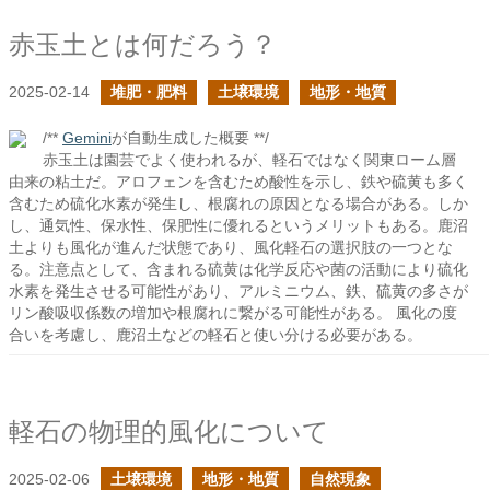
赤玉土とは何だろう？
2025-02-14
堆肥・肥料
土壌環境
地形・地質
/**
Gemini
が自動生成した概要 **/
赤玉土は園芸でよく使われるが、軽石ではなく関東ローム層
由来の粘土だ。アロフェンを含むため酸性を示し、鉄や硫黄も多く
含むため硫化水素が発生し、根腐れの原因となる場合がある。しか
し、通気性、保水性、保肥性に優れるというメリットもある。鹿沼
土よりも風化が進んだ状態であり、風化軽石の選択肢の一つとな
る。注意点として、含まれる硫黄は化学反応や菌の活動により硫化
水素を発生させる可能性があり、アルミニウム、鉄、硫黄の多さが
リン酸吸収係数の増加や根腐れに繋がる可能性がある。 風化の度
合いを考慮し、鹿沼土などの軽石と使い分ける必要がある。
軽石の物理的風化について
2025-02-06
土壌環境
地形・地質
自然現象