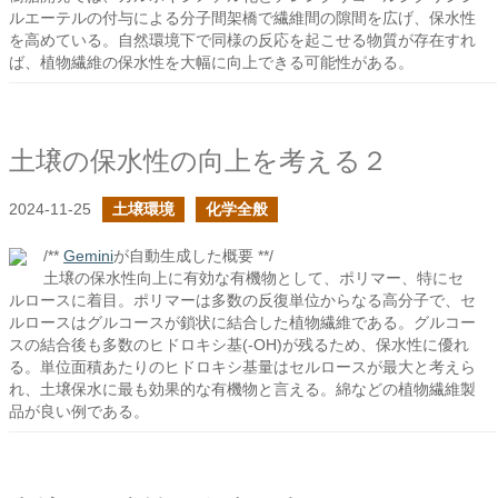
ルエーテルの付与による分子間架橋で繊維間の隙間を広げ、保水性
を高めている。自然環境下で同様の反応を起こせる物質が存在すれ
ば、植物繊維の保水性を大幅に向上できる可能性がある。
土壌の保水性の向上を考える２
2024-11-25
土壌環境
化学全般
/**
Gemini
が自動生成した概要 **/
土壌の保水性向上に有効な有機物として、ポリマー、特にセ
ルロースに着目。ポリマーは多数の反復単位からなる高分子で、セ
ルロースはグルコースが鎖状に結合した植物繊維である。グルコー
スの結合後も多数のヒドロキシ基(-OH)が残るため、保水性に優れ
る。単位面積あたりのヒドロキシ基量はセルロースが最大と考えら
れ、土壌保水に最も効果的な有機物と言える。綿などの植物繊維製
品が良い例である。