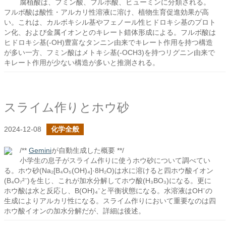
腐植酸は、フミン酸、フルボ酸、ヒューミンに分類される。
フルボ酸は酸性・アルカリ性溶液に溶け、植物生育促進効果が高
い。これは、カルボキシル基やフェノール性ヒドロキシ基のプロト
ン化、および金属イオンとのキレート錯体形成による。フルボ酸は
ヒドロキシ基(-OH)豊富なタンニン由来でキレート作用を持つ構造
が多い一方、フミン酸はメトキシ基(-OCH3)を持つリグニン由来で
キレート作用が少ない構造が多いと推測される。
スライム作りとホウ砂
2024-12-08
化学全般
/**
Gemini
が自動生成した概要 **/
小学生の息子がスライム作りに使うホウ砂について調べてい
る。ホウ砂(Na₂[B₄O₅(OH)₄]·8H₂O)は水に溶けると四ホウ酸イオン
(B₄O₇²⁻)を生じ、これが加水分解してホウ酸(H₃BO₃)になる。更に
ホウ酸は水と反応し、B(OH)₄⁻と平衡状態になる。水溶液はOH⁻の
生成によりアルカリ性になる。スライム作りにおいて重要なのは四
ホウ酸イオンの加水分解だが、詳細は後述。