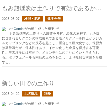
もみ殻燻炭は土作りで有効であるか？の続き
2025-05-07
堆肥・肥料
化学全般
/**
Gemini
が自動生成した概要 **/
もみ殻燻炭の土作りへの影響を考察。炭化の過程で、もみ殻
に含まれるリグニンの構成要素であるモノリグノール同士がラジカ
ルカップリングなどの反応を起こし、重合して巨大化する。保肥力
は期待薄だが、保水性はあり、イオン化した金属を保持する可能
性。炭素埋没には有効で、メタン発生は起こりにくいと考えられ
る。ポリフェノールも同様の反応を起こし、より複雑な構造を形成
する。
新しい田での土作り
2025-04-22
土壌環境
稲作
/**
Gemini
が自動生成した概要 **/