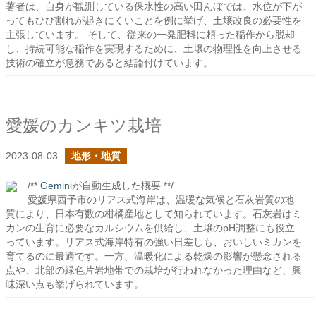
著者は、自身が観測している保水性の高い田んぼでは、水位が下が
ってもひび割れが起きにくいことを例に挙げ、土壌改良の必要性を
主張しています。 そして、従来の一発肥料に頼った稲作から脱却
し、持続可能な稲作を実現するために、土壌の物理性を向上させる
技術の確立が急務であると結論付けています。
愛媛のカンキツ栽培
2023-08-03
地形・地質
/**
Gemini
が自動生成した概要 **/
愛媛県西予市のリアス式海岸は、温暖な気候と石灰岩質の地
質により、日本有数の柑橘産地として知られています。石灰岩はミ
カンの生育に必要なカルシウムを供給し、土壌のpH調整にも役立
っています。リアス式海岸特有の強い日差しも、おいしいミカンを
育てるのに最適です。一方、温暖化による乾燥の影響が懸念される
点や、北部の緑色片岩地帯での栽培が行われなかった理由など、興
味深い点も挙げられています。