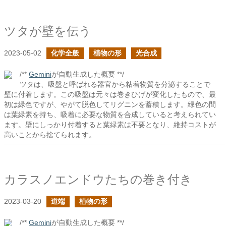
ツタが壁を伝う
2023-05-02
化学全般
植物の形
光合成
/**
Gemini
が自動生成した概要 **/
ツタは、吸盤と呼ばれる器官から粘着物質を分泌することで
壁に付着します。この吸盤は元々は巻きひげが変化したもので、最
初は緑色ですが、やがて脱色してリグニンを蓄積します。緑色の間
は葉緑素を持ち、吸着に必要な物質を合成していると考えられてい
ます。壁にしっかり付着すると葉緑素は不要となり、維持コストが
高いことから捨てられます。
カラスノエンドウたちの巻き付き
2023-03-20
道端
植物の形
/**
Gemini
が自動生成した概要 **/