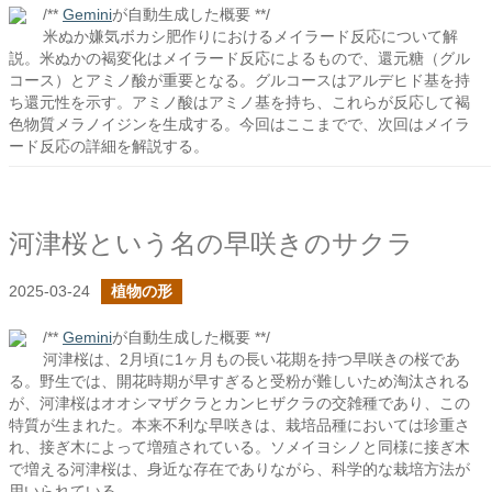
/**
Gemini
が自動生成した概要 **/
米ぬか嫌気ボカシ肥作りにおけるメイラード反応について解
説。米ぬかの褐変化はメイラード反応によるもので、還元糖（グル
コース）とアミノ酸が重要となる。グルコースはアルデヒド基を持
ち還元性を示す。アミノ酸はアミノ基を持ち、これらが反応して褐
色物質メラノイジンを生成する。今回はここまでで、次回はメイラ
ード反応の詳細を解説する。
河津桜という名の早咲きのサクラ
2025-03-24
植物の形
/**
Gemini
が自動生成した概要 **/
河津桜は、2月頃に1ヶ月もの長い花期を持つ早咲きの桜であ
る。野生では、開花時期が早すぎると受粉が難しいため淘汰される
が、河津桜はオオシマザクラとカンヒザクラの交雑種であり、この
特質が生まれた。本来不利な早咲きは、栽培品種においては珍重さ
れ、接ぎ木によって増殖されている。ソメイヨシノと同様に接ぎ木
で増える河津桜は、身近な存在でありながら、科学的な栽培方法が
用いられている。