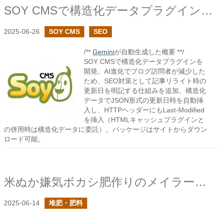
SOY CMSで構造化データプラグインを作成しました
2025-06-26
SOY CMS
SEO
/**
Gemini
が自動生成した概要 **/
SOY CMSで構造化データプラグインを
開発。AI進化でブログ訪問者が減少した
ため、SEO対策として記事リライト時の
更新日を明記する仕組みを追加。構造化
データでJSON形式の更新日時を自動挿
入し、HTTPヘッダーにもLast-Modified
を挿入（HTMLキャッシュプラグインと
の併用時は構造化データに委託）。パッケージはサイトからダウン
ロード可能。
米ぬか嫌気ボカシ肥作りのメイラード反応
2025-06-14
堆肥・肥料