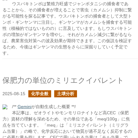
ウスバキトンボは繁殖力旺盛でジャンボタニシの捕食者であ
ることから、その捕食者が増えることで害虫（カメムシ）抑制に繋
がる可能性を探る記事です。ウスバキトンボの捕食者として大型ト
ンボ・ギンヤンマに注目し、ギンヤンマがカメムシを捕食する可能
性（積極的ではないものの）に言及しています。もしウスバキトン
ボの増加がギンヤンマを増やし、それがカメムシ減少に繋がるなら
ば、農業害虫対策への波及効果が期待できます。この仮説を検証す
るため、今後はギンヤンマの生態をさらに深掘りしていく予定で
す。
保肥力の単位のミリエクイバレント
2025-08-15
化学全般
土壌分析
/**
Gemini
が自動生成した概要 **/
本記事は、ゼオライトやモンモリロナイトなど高CEC（保肥
力）資材の理解を深めるため、その単位である「meq/100g」に焦
点を当てています。 「meq」は「ミリエクイバレント（ミリグラ
ム当量）」の略で、化学反応において物質が過不足なく反応するの
に必要な量を指します。CECで用いられる当量は「モル当量」で