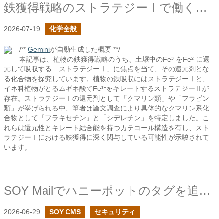
鉄獲得戦略のストラテジーⅠで働く化合物は何か？
2026-07-19
化学全般
/**
Gemini
が自動生成した概要 **/
本記事は、植物の鉄獲得戦略のうち、土壌中のFe³⁺をFe²⁺に還
元して吸収する「ストラテジーⅠ」に焦点を当て、その還元剤とな
る化合物を探究しています。植物の鉄吸収にはストラテジーⅠと、
イネ科植物がとるムギネ酸でFe³⁺をキレートするストラテジーⅡが
存在。ストラテジーⅠの還元剤として「クマリン類」や「フラビン
類」が挙げられる中、筆者は論文調査により具体的なクマリン系化
合物として「フラキセチン」と「シデレチン」を特定しました。こ
れらは還元性とキレート結合能を持つカテコール構造を有し、スト
ラテジーⅠにおける鉄獲得に深く関与している可能性が示唆されて
います。
SOY Mailでハニーポットのタグを追加しました
2026-06-29
SOY CMS
セキュリティ