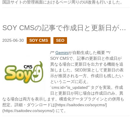
国語サイトの管理画面におけるページ周りのUI改善も行いました。
SOY CMSの記事で作成日と更新日が異なる時に更新日を出力できる仕組みを設けました
2025-06-30
SOY CMS
SEO
/**
Gemini
が自動生成した概要 **/
SOY CMSで、記事の更新日と作成日が
異なる場合に更新日を出力する機能を追
加しました。SEO対策として更新日の表
示が推奨される一方、作成日も残したい
というニーズに応え、
`cms:id="is_updated"`タグを実装。作成
日と更新日が同じ場合は作成日のみ、異
なる場合は両方を表示します。構造化データプラグインとの併用も
想定。詳細・ダウンロードは[https://saitodev.co/soycms/]
(https://saitodev.co/soycms/) にて。