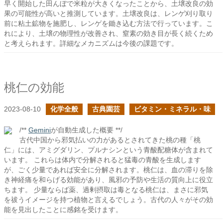
早く開始した田んぼで米粒が大きくなったことから、土壌改良の効
果の可能性が高いと推測しています。土壌改良は、レンゲ刈り取り
前に粘土鉱物を施肥し、レンゲを鋤き込む方法で行っています。こ
れにより、土壌の物理性が改善され、窒素の効き目が長く続くため
と考えられます。詳細なメカニズムは今後の課題です。
桃仁の効能
2023-08-10
化学全般
古典園芸
ビタミン・ミネラル・味
/**
Gemini
が自動生成した概要 **/
古代中国から邪気払いの力があるとされてきた桃の種「桃
仁」には、アミグダリン、プルナシンという青酸配糖体が含まれて
います。 これらは体内で分解されると猛毒の青酸を生成します
が、ごく少量であれば安全に分解されます。桃仁は、血の滞りを除
き神経痛を和らげる効能があり、風邪の予防や生活の質向上に役立
ちます。 少量ならば薬、過剰摂取は毒となる桃仁は、まさに邪気
を祓うイメージを持つ植物と言えるでしょう。古代の人々がその効
能を見出したことに感銘を受けます。