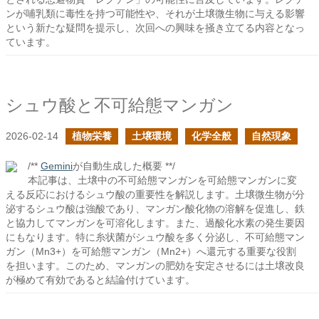
ンが哺乳類に毒性を持つ可能性や、それが土壌微生物に与える影響
という新たな疑問を提示し、次回への興味を掻き立てる内容となっ
ています。
シュウ酸と不可給態マンガン
2026-02-14
植物栄養
土壌環境
化学全般
自然現象
/**
Gemini
が自動生成した概要 **/
本記事は、土壌中の不可給態マンガンを可給態マンガンに変
える反応におけるシュウ酸の重要性を解説します。土壌微生物が分
泌するシュウ酸は強酸であり、マンガン酸化物の溶解を促進し、鉄
と協力してマンガンを可溶化します。また、過酸化水素の発生要因
にもなります。特に糸状菌がシュウ酸を多く分泌し、不可給態マン
ガン（Mn3+）を可給態マンガン（Mn2+）へ還元する重要な役割
を担います。このため、マンガンの肥効を安定させるには土壌改良
が極めて有効であると結論付けています。