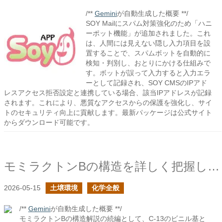
/**
Gemini
が自動生成した概要 **/
SOY Mailにスパム対策強化のため「ハニ
ーポット機能」が追加されました。これ
は、人間には見えない隠し入力項目を設
置することで、スパムボットを自動的に
検知・判別し、おとりにかける仕組みで
す。ボットが誤って入力すると入力エラ
ーとして記録され、SOY CMSのIPアド
レスアクセス拒否設定と連携している場合、該当IPアドレスが記録
されます。これにより、悪質なアクセスからの保護を強化し、サイ
トのセキュリティ向上に貢献します。最新パッケージは公式サイト
からダウンロード可能です。
モミラクトンBの構造を詳しく把握したいの続き
2026-05-15
土壌環境
化学全般
/**
Gemini
が自動生成した概要 **/
モミラクトンBの構造解説の続編として、C-13のビニル基と