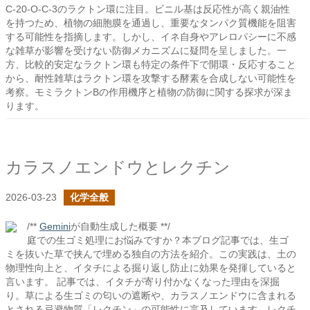
C-20-O-C-3のラクトン環に注目。ビニル基は反応性が高く親油性
を持つため、植物の細胞膜を通過し、重要なタンパク質機能を阻害
する可能性を指摘します。しかし、イネ自身やアレロパシーに不感
な雑草が影響を受けない防御メカニズムに疑問を呈しました。一
方、比較的安定なラクトン環も特定の条件下で開環・反応すること
から、耐性雑草はラクトン環を攻撃する酵素を合成しない可能性を
考察。モミラクトンBの作用機序と植物の防御に関する探求が深ま
ります。
カラスノエンドウとレクチン
2026-03-23
化学全般
/**
Gemini
が自動生成した概要 **/
庭での生ゴミ処理にお悩みですか？本ブログ記事では、生ゴ
ミを抜いた草で挟んで埋める独自の方法を紹介。この実践は、土の
物理性向上と、イタチによる掘り返し防止に効果を発揮していると
言います。 記事では、イタチが寄り付かなくなった理由を深掘
り。草による生ゴミの匂いの遮断や、カラスノエンドウに含まれる
とされる忌避物質「レクチン」の可能性に言及しています。レクチ