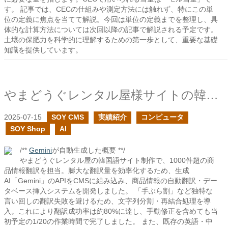
す。 記事では、CECの仕組みや測定方法には触れず、特にこの単
位の定義に焦点を当てて解説。今回は単位の定義までを整理し、具
体的な計算方法については次回以降の記事で解説される予定です。
土壌の保肥力を科学的に理解するための第一歩として、重要な基礎
知識を提供しています。
やまどうぐレンタル屋様サイトの韓国語サイトの制作で、生成AIを活用して編集作業を大幅に削減しました
2025-07-15
SOY CMS
実績紹介
コンピュータ
SOY Shop
AI
/**
Gemini
が自動生成した概要 **/
やまどうぐレンタル屋の韓国語サイト制作で、1000件超の商
品情報翻訳を担当。膨大な翻訳量を効率化するため、生成
AI「Gemini」のAPIをCMSに組み込み、商品情報の自動翻訳・デー
タベース挿入システムを開発しました。 「手ぶら割」など独特な
言い回しの翻訳失敗を避けるため、文字列分割・再結合処理を導
入。これにより翻訳成功率は約80%に達し、手動修正を含めても当
初予定の1/20の作業時間で完了しました。 また、既存の英語・中