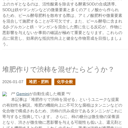
上のカギとなるのは、活性酸素を除去する酵素SODの合成誘導。
SODは鉄やマンガンなどの微量要素と多くのアミノ酸から作られ
るため、ビール酵母肥料を散布する際は、アミノ酸肥料や微量要素
を混合して施肥することが不可欠です。また、ビール酵母に含まれ
るβ-グルカンと鉄・マンガンを混合した際に生じる反応が、作物に
悪影響を与えないか事前の確認が極めて重要となります。これらの
点に留意し、効果的な抵抗性向上と健全な作物育成を目指しましょ
う。
堆肥作りで渋柿を混ぜたらどうか？
2026-01-07
堆肥・肥料
化学全般
/**
Gemini
が自動生成した概要 **/
本記事は「堆肥作りで渋柿を混ぜる」というユニークな提案
の有効性を解説。堆肥の機能向上に不可欠な腐植はタンニンなどの
化合物で構成されるため、渋柿の渋み成分であるタンニンがこれに
寄与すると指摘しています。 さらに、柿の糖分は微生物の栄養源
となり、渋さが微生物に悪影響を与える可能性も低い上、還元剤と