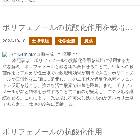
ポリフェノールの抗酸化作用を栽培で活用する
2024-10-18
土壌環境
化学全般
農薬
/**
Gemini
が自動生成した概要 **/
本記事は、ポリフェノールの抗酸化作用を栽培に活用する方
法を解説。ポリフェノールと鉄を組み合わせることで、細菌への殺
菌作用とアルカリ性土壌での鉄肥料効果が期待できる。ポリフェノ
ールが三価鉄を二価鉄に還元し、この二価鉄が過酸化水素とフェン
トン反応を起こし、強力な活性酸素で細菌を殺菌。また、ポリフェ
ノールが鉄と錯体を形成することで二価鉄が安定し、この反応を継
続させる。これにより、光合成に不可欠な鉄の肥効がアルカリ土壌
でも安定し、栽培の改善に貢献する。
ポリフェノールの抗酸化作用