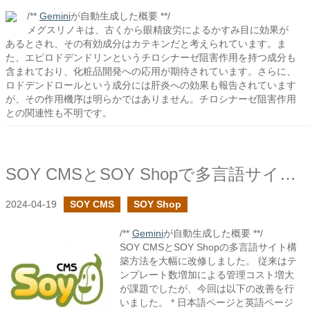
/**
Gemini
が自動生成した概要 **/
メグスリノキは、古くから眼精疲労によるかすみ目に効果が
あるとされ、その有効成分はカテキンだと考えられています。ま
た、エピロドデンドリンというチロシナーゼ阻害作用を持つ成分も
含まれており、化粧品開発への応用が期待されています。さらに、
ロドデンドロールという成分には肝炎への効果も報告されています
が、その作用機序は明らかではありません。チロシナーゼ阻害作用
との関連性も不明です。
SOY CMSとSOY Shopで多言語サイトの構築を見直しました
2024-04-19
SOY CMS
SOY Shop
/**
Gemini
が自動生成した概要 **/
SOY CMSとSOY Shopの多言語サイト構
築方法を大幅に改修しました。 従来はテ
ンプレート数増加による管理コスト増大
が課題でしたが、今回は以下の改善を行
いました。 * 日本語ページと英語ページ