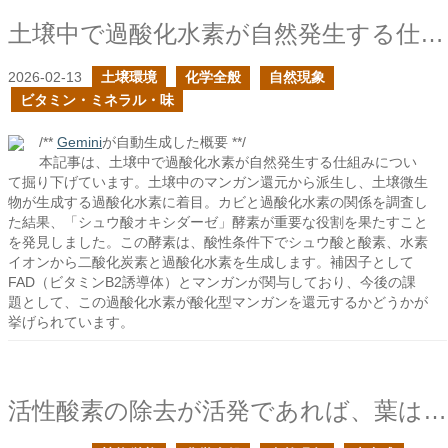
土壌中で過酸化水素が自然発生する仕組みを知りたい
2026-02-13
土壌環境
化学全般
自然現象
ビタミン・ミネラル・味
/**
Gemini
が自動生成した概要 **/
本記事は、土壌中で過酸化水素が自然発生する仕組みについ
て掘り下げています。土壌中のマンガン還元から派生し、土壌微生
物が生成する過酸化水素に着目。カビと過酸化水素の関係を調査し
た結果、「シュウ酸オキシダーゼ」酵素が重要な役割を果たすこと
を発見しました。この酵素は、酸性条件下でシュウ酸と酸素、水素
イオンから二酸化炭素と過酸化水素を生成します。補因子として
FAD（ビタミンB2誘導体）とマンガンが関与しており、今後の課
題として、この過酸化水素が酸化型マンガンを還元するかどうかが
挙げられています。
活性酸素の除去が活発であれば、葉は寒さに当たっても紫色の色素を合成しないのか？