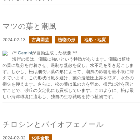
マツの葉と潮風
2024-02-13
古典園芸
植物の形
地形・地質
/**
Gemini
が自動生成した概要 **/
海岸の松は、潮風に強いという特徴があります。潮風は植物
の葉に塩分を付着させ、過剰な蒸散を促し、水不足を引き起こしま
す。しかし、松は細長い葉の形によって、潮風の影響を最小限に抑
えています。この形状は風を避け、葉の浸透圧上昇を防ぎ、水分の
損失を抑えます。さらに、松の葉は風の力を弱め、根元に砂を落と
すことで、砂丘の安定化にも貢献しています。このように、松は厳
しい海岸環境に適応し、独自の生存戦略を持つ植物です。
チロシンとバイオフェノール
2024-02-02
化学全般