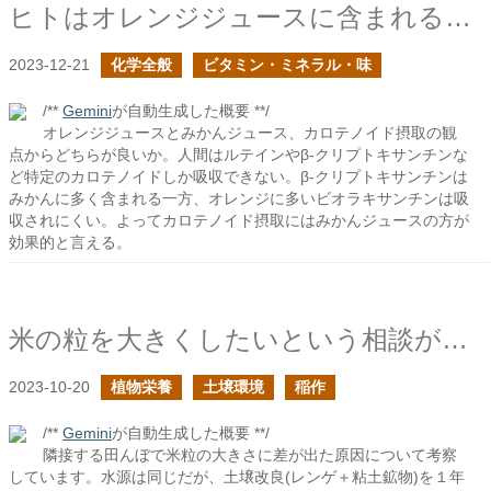
ヒトはオレンジジュースに含まれるカロテノイドを利用できるのか？
2023-12-21
化学全般
ビタミン・ミネラル・味
/**
Gemini
が自動生成した概要 **/
オレンジジュースとみかんジュース、カロテノイド摂取の観
点からどちらが良いか。人間はルテインやβ-クリプトキサンチンな
ど特定のカロテノイドしか吸収できない。β-クリプトキサンチンは
みかんに多く含まれる一方、オレンジに多いビオラキサンチンは吸
収されにくい。よってカロテノイド摂取にはみかんジュースの方が
効果的と言える。
米の粒を大きくしたいという相談があった
2023-10-20
植物栄養
土壌環境
稲作
/**
Gemini
が自動生成した概要 **/
隣接する田んぼで米粒の大きさに差が出た原因について考察
しています。水源は同じだが、土壌改良(レンゲ＋粘土鉱物)を１年