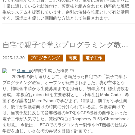
しても機能すると分析。これらの点から、筆者は渋柿が堆肥作りに
非常に適していると結論付け、剪定枝と組み合わせた効率的な堆肥
生成システムも提案しています。余剰の渋柿を堆肥として有効活用
する、環境にも優しい画期的な方法として注目されます。
自宅で親子で学ぶプログラミング教室のオープンしました
2025-12-30
プログラミング
高槻
電子工作
/**
Gemini
が自動生成した概要 **/
2025年の振り返りとして、念願だった自宅での「親子で学ぶ
プログラミング教室」オープンが報告されました。妻が主体とな
り、補助金申請から生徒募集までを担当し、初年度の目標生徒数を
達成。 本教室はmicro:bitを主要教材とし、小学生はMakeCode、希
望する保護者はMicroPythonで学びます。特徴は、前半が小学生向
け、後半が保護者向けの時間に分けられている点。保護者向けで
は、当初予想に反して音響機器のIoT化やGPS機器の自作といった
電子工作が人気でした。貸出PCにはRaspberry Pi 5やChromebook
を用意。 今後は、LEGOでのラジコンカー製作やIoT機器の仕組み
学習を通じ、小さな街の再現を目指す計画です。