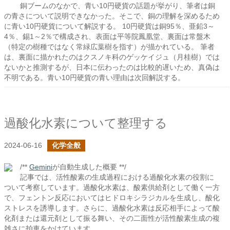
銅ブームのなかで、青い10円硬貨の話題が挙がり、筆者は銅
の青さについて説明できなかった。そこで、銅の理解を深めるため
に青い10円硬貨について解説する。 10円硬貨は銅95％、亜鉛3～
4％、錫1～2％で構成され、表面は平等院鳳凰堂、裏面は常盤木
（特定の樹種ではなく常緑広葉樹を指す）が描かれている。 筆者
は、裏面に描かれたのはクスノキ科のゲッケイジュ（月桂樹）では
ないかと推測するが、日本に伝わったのは比較的遅いため、真偽は
不明である。青い10円硬貨の青い理由は次回解説する。
過酸化水素について整理する
2024-06-16
化学全般
/**
Gemini
が自動生成した概要 **/
記事では、活性酸素の生成過程における過酸化水素の役割に
ついて考察しています。過酸化水素は、酸素供給剤として働く一方
で、フェントン反応においてはヒドロキシラジカルを生成し、酸化
ストレスを誘導します。さらに、過酸化水素は反応相手によって酸
化剤または還元剤として振る舞い、その二面性が活性酸素生成の複
雑さに拍車をかけています。