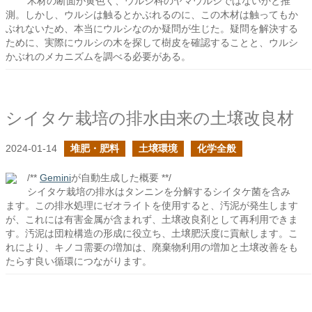
木材の断面が黄色く、ウルシ科のヤマウルシではないかと推
測。しかし、ウルシは触るとかぶれるのに、この木材は触ってもか
ぶれないため、本当にウルシなのか疑問が生じた。疑問を解決する
ために、実際にウルシの木を探して樹皮を確認することと、ウルシ
かぶれのメカニズムを調べる必要がある。
シイタケ栽培の排水由来の土壌改良材
2024-01-14
堆肥・肥料
土壌環境
化学全般
/**
Gemini
が自動生成した概要 **/
シイタケ栽培の排水はタンニンを分解するシイタケ菌を含み
ます。この排水処理にゼオライトを使用すると、汚泥が発生します
が、これには有害金属が含まれず、土壌改良剤として再利用できま
す。汚泥は団粒構造の形成に役立ち、土壌肥沃度に貢献します。こ
れにより、キノコ需要の増加は、廃棄物利用の増加と土壌改善をも
たらす良い循環につながります。