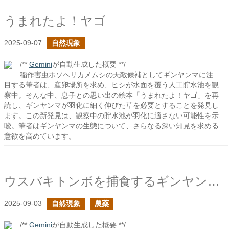
うまれたよ！ヤゴ
2025-09-07
自然現象
/**
Gemini
が自動生成した概要 **/
稲作害虫ホソヘリカメムシの天敵候補としてギンヤンマに注
目する筆者は、産卵場所を求め、ヒシが水面を覆う人工貯水池を観
察中。そんな中、息子との思い出の絵本「うまれたよ！ヤゴ」を再
読し、ギンヤンマが羽化に細く伸びた草を必要とすることを発見し
ます。この新発見は、観察中の貯水池が羽化に適さない可能性を示
唆。筆者はギンヤンマの生態について、さらなる深い知見を求める
意欲を高めています。
ウスバキトンボを捕食するギンヤンマはカメムシも捕食する？
2025-09-03
自然現象
農薬
/**
Gemini
が自動生成した概要 **/