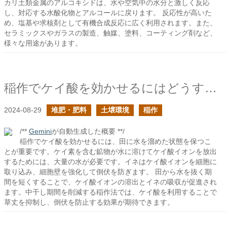
カリ土類金属のアルコキシドは、水や空気中の水分と激しく反応
し、対応する水酸化物とアルコールに戻ります。 反応性が高いた
め、塩基や求核剤として有機合成反応に広く利用されます。また、
セラミックスやガラスの製造、触媒、塗料、コーティング剤など、
様々な用途があります。
稲作でケイ酸を効かせるにはどうすれば良いのか？
2024-08-29
堆肥・肥料
土壌環境
稲作
/**
Gemini
が自動生成した概要 **/
稲作でケイ酸を効かせるには、田に水を溜めた状態を保つこ
とが重要です。ケイ素を含む鉱物が水に溶けてケイ酸イオンを放出
するためには、大量の水が必要です。イネはケイ酸イオンを細胞に
取り込み、細胞壁を強化して倒伏を防ぎます。 田から水を抜く期
間を短くすることで、ケイ酸イオンの溶出とイネの吸収が促進され
ます。中干し期間を削減する稲作法では、ケイ酸を利用することで
草丈を抑制し、倒伏を防止する効果が期待できます。