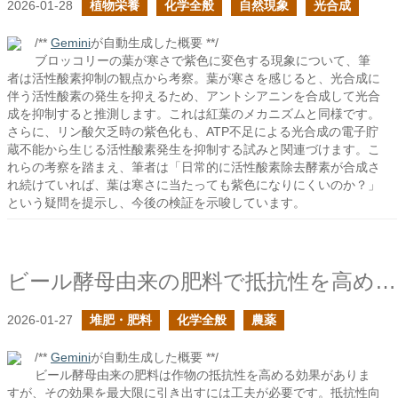
2026-01-28
植物栄養
化学全般
自然現象
光合成
/**
Gemini
が自動生成した概要 **/
ブロッコリーの葉が寒さで紫色に変色する現象について、筆
者は活性酸素抑制の観点から考察。葉が寒さを感じると、光合成に
伴う活性酸素の発生を抑えるため、アントシアニンを合成して光合
成を抑制すると推測します。これは紅葉のメカニズムと同様です。
さらに、リン酸欠乏時の紫色化も、ATP不足による光合成の電子貯
蔵不能から生じる活性酸素発生を抑制する試みと関連づけます。こ
れらの考察を踏まえ、筆者は「日常的に活性酸素除去酵素が合成さ
れ続けていれば、葉は寒さに当たっても紫色になりにくいのか？」
という疑問を提示し、今後の検証を示唆しています。
ビール酵母由来の肥料で抵抗性を高める時に必要なこと
2026-01-27
堆肥・肥料
化学全般
農薬
/**
Gemini
が自動生成した概要 **/
ビール酵母由来の肥料は作物の抵抗性を高める効果がありま
すが、その効果を最大限に引き出すには工夫が必要です。抵抗性向