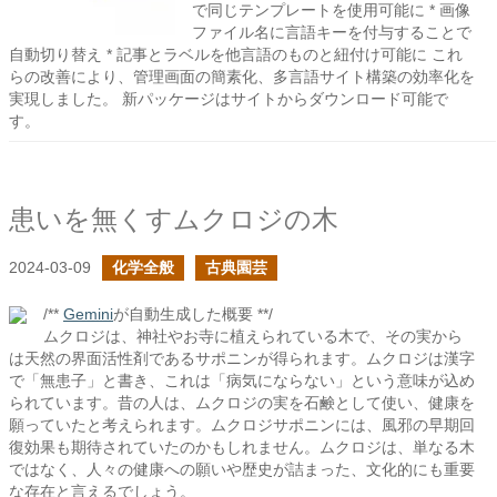
で同じテンプレートを使用可能に * 画像
ファイル名に言語キーを付与することで
自動切り替え * 記事とラベルを他言語のものと紐付け可能に これ
らの改善により、管理画面の簡素化、多言語サイト構築の効率化を
実現しました。 新パッケージはサイトからダウンロード可能で
す。
患いを無くすムクロジの木
2024-03-09
化学全般
古典園芸
/**
Gemini
が自動生成した概要 **/
ムクロジは、神社やお寺に植えられている木で、その実から
は天然の界面活性剤であるサポニンが得られます。ムクロジは漢字
で「無患子」と書き、これは「病気にならない」という意味が込め
られています。昔の人は、ムクロジの実を石鹸として使い、健康を
願っていたと考えられます。ムクロジサポニンには、風邪の早期回
復効果も期待されていたのかもしれません。ムクロジは、単なる木
ではなく、人々の健康への願いや歴史が詰まった、文化的にも重要
な存在と言えるでしょう。