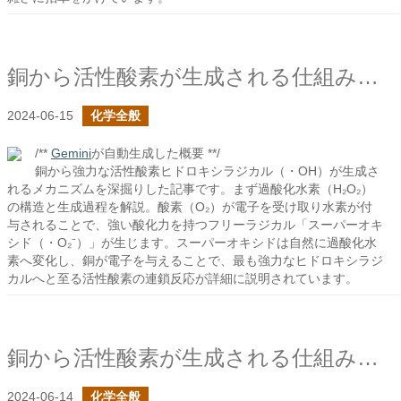
銅から活性酸素が生成される仕組みを知りたいの続き
2024-06-15
化学全般
/**
Gemini
が自動生成した概要 **/
銅から強力な活性酸素ヒドロキシラジカル（・OH）が生成さ
れるメカニズムを深掘りした記事です。まず過酸化水素（H₂O₂）
の構造と生成過程を解説。酸素（O₂）が電子を受け取り水素が付
与されることで、強い酸化力を持つフリーラジカル「スーパーオキ
シド（・O₂⁻）」が生じます。スーパーオキシドは自然に過酸化水
素へ変化し、銅が電子を与えることで、最も強力なヒドロキシラジ
カルへと至る活性酸素の連鎖反応が詳細に説明されています。
銅から活性酸素が生成される仕組みを知りたい
2024-06-14
化学全般