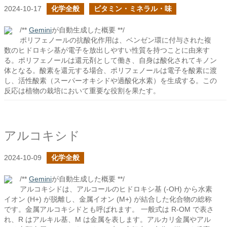
2024-10-17
化学全般
ビタミン・ミネラル・味
/**
Gemini
が自動生成した概要 **/
ポリフェノールの抗酸化作用は、ベンゼン環に付与された複
数のヒドロキシ基が電子を放出しやすい性質を持つことに由来す
る。ポリフェノールは還元剤として働き、自身は酸化されてキノン
体となる。酸素を還元する場合、ポリフェノールは電子を酸素に渡
し、活性酸素（スーパーオキシドや過酸化水素）を生成する。この
反応は植物の栽培において重要な役割を果たす。
アルコキシド
2024-10-09
化学全般
/**
Gemini
が自動生成した概要 **/
アルコキシドは、アルコールのヒドロキシ基 (-OH) から水素
イオン (H+) が脱離し、金属イオン (M+) が結合した化合物の総称
です。金属アルコキシドとも呼ばれます。 一般式は R-OM で表さ
れ、R はアルキル基、M は金属を表します。アルカリ金属やアル