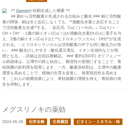
/**
Gemini
が自動生成した概要 **/
## 銅から活性酸素が生成される仕組みと酸化 ### 銅と活性酸
素の関係 - 銅は水と反応しなくても、**過酸化水素と反応すること
で活性酸素を生成**する。 - 反応式: `Cu(Ⅰ) + H₂O₂ → Cu(Ⅱ) + ・
OH + OH⁻` - 1価の銅イオン(Cu(Ⅰ))が過酸化水素(H₂O₂)に電子を与
え、2価の銅イオン(Cu(Ⅱ))と**ヒドロキシラジカル(・OH)**が生成
される。 - ヒドロキシラジカルは活性酸素の中でも特に酸化力が強
い。 ### 酸化のしやすさ - 酸化還元電位、イオン化傾向などが指
標となる。 - 詳細は次回以降解説。 ### 要約(250字) ポリフェノー
ル鉄錯体は、土壌中の鉄と結合し、難溶性の形態にすることで、青
枯病菌の鉄利用を阻害します。一方、酸素供給剤は、土壌中の酸素
濃度を高めることで、植物の生育を促進し、病害抵抗性を高めま
す。これらの相乗効果により、青枯病菌の増殖を抑え、青枯病の発
生を抑制します。
メグスリノキの薬効
2024-05-26
化学全般
古典園芸
ビタミン・ミネラル・味