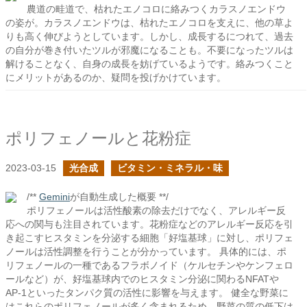
農道の畦道で、枯れたエノコロに絡みつくカラスノエンドウ
の姿が。カラスノエンドウは、枯れたエノコロを支えに、他の草よ
りも高く伸びようとしています。しかし、成長するにつれて、過去
の自分が巻き付いたツルが邪魔になることも。不要になったツルは
解けることなく、自身の成長を妨げているようです。絡みつくこと
にメリットがあるのか、疑問を投げかけています。
ポリフェノールと花粉症
2023-03-15
光合成
ビタミン・ミネラル・味
/**
Gemini
が自動生成した概要 **/
ポリフェノールは活性酸素の除去だけでなく、アレルギー反
応への関与も注目されています。花粉症などのアレルギー反応を引
き起こすヒスタミンを分泌する細胞「好塩基球」に対し、ポリフェ
ノールは活性調整を行うことが分かっています。 具体的には、ポ
リフェノールの一種であるフラボノイド（ケルセチンやケンフェロ
ールなど）が、好塩基球内でのヒスタミン分泌に関わるNFATや
AP-1といったタンパク質の活性に影響を与えます。 健全な野菜に
はこれらのポリフェノールが多く含まれるため、野菜の質の低下は