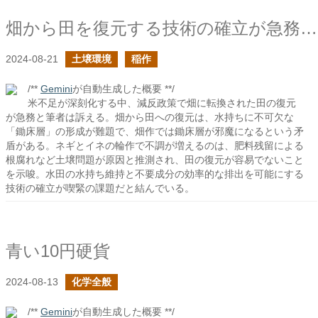
畑から田を復元する技術の確立が急務であるはずだ
2024-08-21
土壌環境
稲作
/**
Gemini
が自動生成した概要 **/
米不足が深刻化する中、減反政策で畑に転換された田の復元
が急務と筆者は訴える。畑から田への復元は、水持ちに不可欠な
「鋤床層」の形成が難題で、畑作では鋤床層が邪魔になるという矛
盾がある。ネギとイネの輪作で不調が増えるのは、肥料残留による
根腐れなど土壌問題が原因と推測され、田の復元が容易でないこと
を示唆。水田の水持ち維持と不要成分の効率的な排出を可能にする
技術の確立が喫緊の課題だと結んでいる。
青い10円硬貨
2024-08-13
化学全般
/**
Gemini
が自動生成した概要 **/