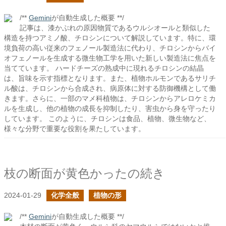
/**
Gemini
が自動生成した概要 **/
記事は、漆かぶれの原因物質であるウルシオールと類似した
構造を持つアミノ酸、チロシンについて解説しています。特に、環
境負荷の高い従来のフェノール製造法に代わり、チロシンからバイ
オフェノールを生成する微生物工学を用いた新しい製造法に焦点を
当てています。 ハードチーズの熟成中に現れるチロシンの結晶
は、旨味を示す指標となります。また、植物ホルモンであるサリチ
ル酸は、チロシンから合成され、病原体に対する防御機構として働
きます。さらに、一部のマメ科植物は、チロシンからアレロケミカ
ルを生成し、他の植物の成長を抑制したり、害虫から身を守ったり
しています。 このように、チロシンは食品、植物、微生物など、
様々な分野で重要な役割を果たしています。
枝の断面が黄色かったの続き
2024-01-29
化学全般
植物の形
/**
Gemini
が自動生成した概要 **/