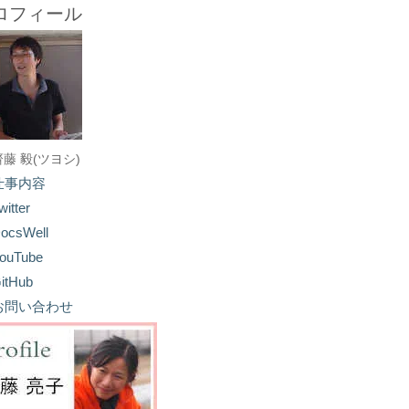
ロフィール
齋藤 毅(ツヨシ)
仕事内容
witter
ocsWell
ouTube
itHub
お問い合わせ