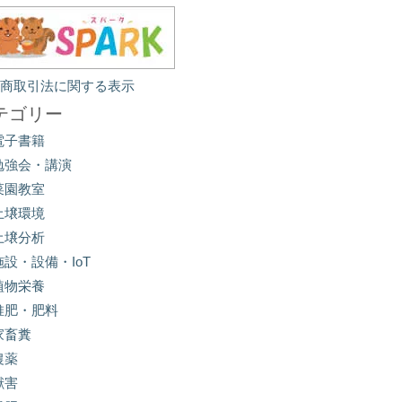
定商取引法に関する表示
テゴリー
電子書籍
勉強会・講演
菜園教室
土壌環境
土壌分析
施設・設備・IoT
植物栄養
堆肥・肥料
家畜糞
農薬
獣害