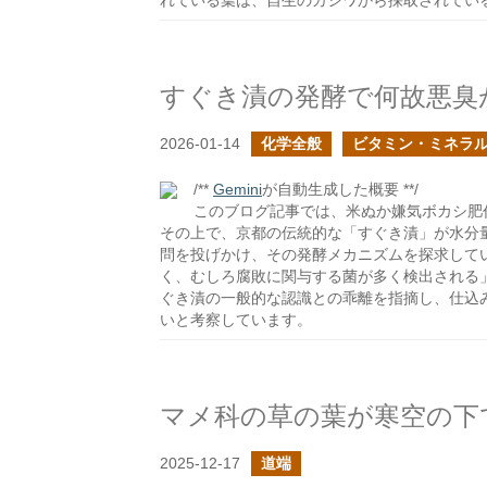
れている葉は、自生のカシワから採取されてい
すぐき漬の発酵で何故悪臭
2026-01-14
化学全般
ビタミン・ミネラ
/**
Gemini
が自動生成した概要 **/
このブログ記事では、米ぬか嫌気ボカシ肥
その上で、京都の伝統的な「すぐき漬」が水分
問を投げかけ、その発酵メカニズムを探求していま
く、むしろ腐敗に関与する菌が多く検出される
ぐき漬の一般的な認識との乖離を指摘し、仕込
いと考察しています。
マメ科の草の葉が寒空の下
2025-12-17
道端