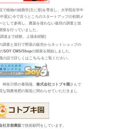
院で植物の細胞学(主に形)を専攻し、大学院在学中
に中退)に今で言うところのスタートアップの初期メ
ーとして参画し、農薬を使わない栽培の調査と技
開発を行っていました。
金調達まで経験。上場未経験)
の調査と並行で野菜の販売からネットショップの
Sの
SOY CMS/Shop
の開発を開始しました。
こちら
職の話で詳しくは
をご覧ください。
、神奈川県の養鶏場、
株式会社コトブキ園
さんで
質な鶏糞堆肥の製造に関わらせていただきまし
会社京都農販
で技術顧問をしています。