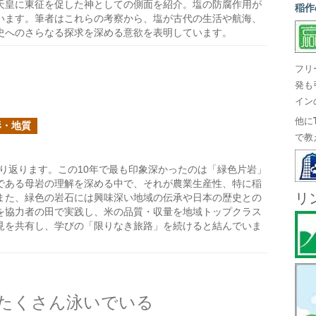
天皇に東征を促した神としての側面を紹介。塩の防腐作用が
稲作
います。筆者はこれらの考察から、塩が古代の生活や航海、
史へのさらなる探求を深める意欲を表明しています。
フリ
発も
イン
他に
形・地質
で教
り返ります。この10年で最も印象深かったのは「緑色片岩」
である母岩の理解を深める中で、それが農業生産性、特に稲
リ
また、緑色の岩石には興味深い地域の伝承や日本の歴史との
を協力者の田で実践し、米の品質・収量を地域トップクラス
見を共有し、学びの「限りなき旅路」を続けると結んでいま
たくさん泳いでいる