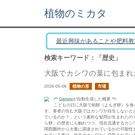
植物のミカタ
最近興味があることや肥料教
検索キーワード：「歴史」
大阪でカシワの葉に包まれ
2026-05-06
植物の形
市場
/**
Gemini
が自動生成した概要 **/
こどもの日に大阪で柏餅（よもぎ餅）を食
す。筆者の住む大阪ではカシワが自生しないと
ているのか？」という素朴な疑問が生まれたの
ら餅」の歴史にも触れつつ、現在流通するカシ
関西圏外から大量に調達されているかの可能性