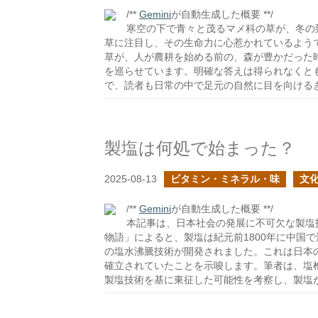
/**
Gemini
が自動生成した概要 **/
寒空の下で青々と茂るマメ科の草が、冬の
草に注目し、その生命力に心惹かれているよう
草が、人が農耕を始める前の、森が豊かだった
を巡らせています。明確な答えは得られなくと
で、読者も日常の中で足元の自然に目を向ける
製塩は何処で始まった？
2025-08-13
ビタミン・ミネラル・味
文
/**
Gemini
が自動生成した概要 **/
本記事は、日本社会の発展に不可欠な製塩
物語」によると、製塩は紀元前1800年に中国
の塩水沸騰技術が開発されました。これは日本
確立されていたことを示唆します。筆者は、塩
製塩技術を基に東征した可能性を考察し、製塩