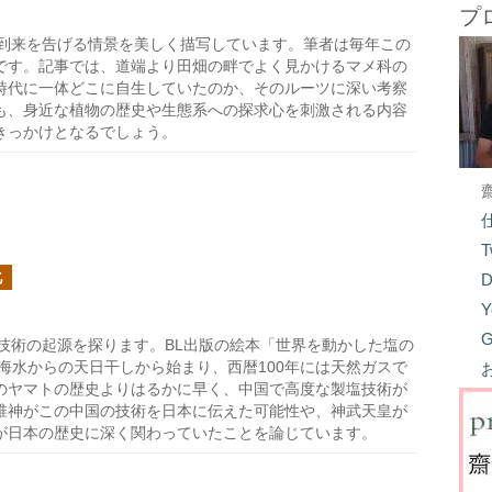
プ
到来を告げる情景を美しく描写しています。筆者は毎年この
です。記事では、道端より田畑の畔でよく見かけるマメ科の
時代に一体どこに自生していたのか、そのルーツに深い考察
も、身近な植物の歴史や生態系への探求心を刺激される内容
きっかけとなるでしょう。
T
化
D
Y
G
技術の起源を探ります。BL出版の絵本「世界を動かした塩の
で海水からの天日干しから始まり、西暦100年には天然ガスで
のヤマトの歴史よりはるかに早く、中国で高度な製塩技術が
椎神がこの中国の技術を日本に伝えた可能性や、神武天皇が
が日本の歴史に深く関わっていたことを論じています。