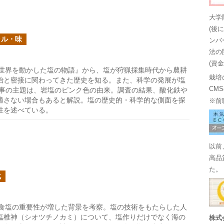
大学
(後
ラル・味
ンバ
法の
(資
世界を動かした塩の物語』から、塩が狩猟採集時代から農耕
栽培
治と密接に関わってきた歴史を知る。また、科学の発展が塩
CM
記事の主題は、岩塩のピンク色の由来。調査の結果、酸化鉄や
適さない場合もあると解説。塩の歴史的・科学的な側面を探
※前
性を述べている。
以前
高品
た。
化
食塩の重要性が増した背景を考察。塩の技術をもたらした人
塩椎神（シオツチノカミ）について、塩作りだけでなく海の
株式