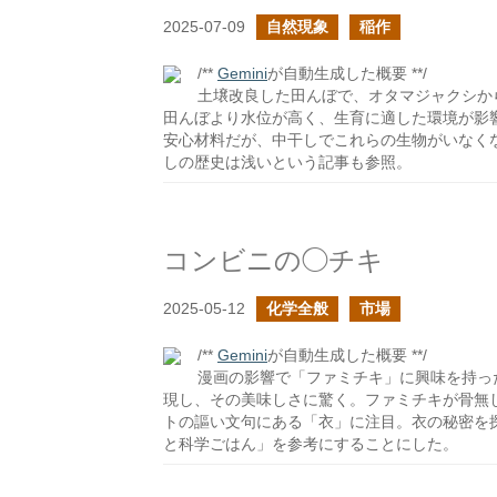
2025-07-09
自然現象
稲作
/**
Gemini
が自動生成した概要 **/
土壌改良した田んぼで、オタマジャクシか
田んぼより水位が高く、生育に適した環境が影
安心材料だが、中干しでこれらの生物がいなく
しの歴史は浅いという記事も参照。
コンビニの◯チキ
2025-05-12
化学全般
市場
/**
Gemini
が自動生成した概要 **/
漫画の影響で「ファミチキ」に興味を持っ
現し、その美味しさに驚く。ファミチキが骨無
トの謳い文句にある「衣」に注目。衣の秘密を
と科学ごはん」を参考にすることにした。