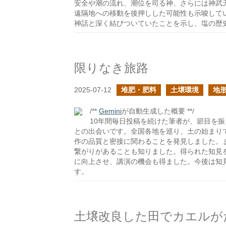
安全や潮の流れ、潮位を司る神、さらには神武
遠隔地への移動を後押しした可能性も示唆して
神話と深く結びついていたことを示し、塩の歴
限りなき旅路
2025-07-12
堆肥・肥料
土壌環境
地
/**
Gemini
が自動生成した概要 **/
10年間毎日投稿を続けた筆者が、節目を振
との出会いです。全国各地を巡り、土の始まり
作の品質と密接に関わることを発見しました。
繋がりがあることも知りました。得られた知見
に向上させ、講演の機会も得ました。今後は知
す。
土壌改良した田でカエルが