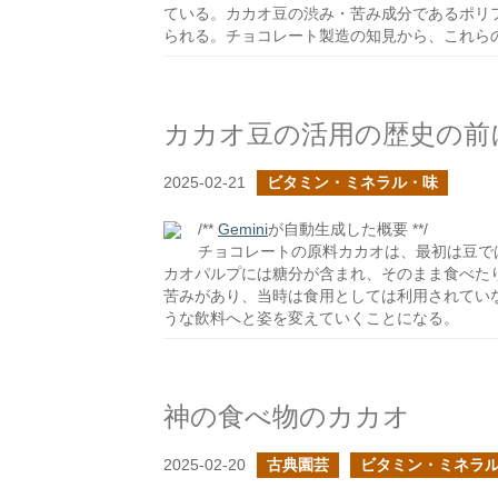
ている。カカオ豆の渋み・苦み成分であるポリ
られる。チョコレート製造の知見から、これら
2025-02-21
ビタミン・ミネラル・味
/**
Gemini
が自動生成した概要 **/
チョコレートの原料カカオは、最初は豆で
カオパルプには糖分が含まれ、そのまま食べた
苦みがあり、当時は食用としては利用されてい
うな飲料へと姿を変えていくことになる。
神の食べ物のカカオ
2025-02-20
古典園芸
ビタミン・ミネラ