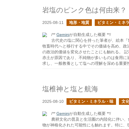
岩塩のピンク色は何由来？
2025-08-11
地形・地質
ビタミン・ミネ
/**
Gemini
が自動生成した概要 **/
古代史の塩に関心を持った筆者が、絵本『
牧畜時代へと移行する中でその価値を高め、政
の政治的価値を変化させたことにも触れる。 
赤土が原因であり、不純物が多いものは食用に
求し、一般教養として塩への理解を深める重要
塩椎神と塩と航海
2025-08-10
ビタミン・ミネラル・味
文
/**
Gemini
が自動生成した概要 **/
農耕文化の普及と生活圏の内陸化に伴い、
物が神格化された可能性にも触れます。特に、