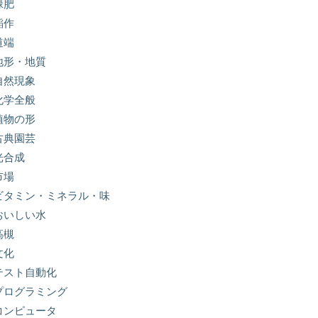
緑肥
稲作
道端
地形・地質
自然現象
化学全般
植物の形
古典園芸
光合成
市場
ビタミン・ミネラル・味
おいしい水
高槻
文化
テスト自動化
プログラミング
コンピュータ