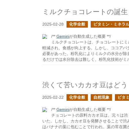
ミルクチョコレートの誕生
2025-02-28
化学全般
ビタミン・ミネラ
/**
Gemini
が自動生成した概要 **/
ミルクチョコレートは、チョコレートにミ
軽減され、食感が向上する。しかし、ココアバ
必要があった。粉乳化によりミルクの水分が除
るだけでは水分除去は難しく、粉乳化技術がミ
2025-02-22
化学全般
自然現象
ビタ
/**
Gemini
が自動生成した概要 **/
チョコレートの原料カカオ豆は、元々は渋
いた。しかし、カカオ豆を発酵させることで渋
はバナナの葉に包むことで行われ、葉の常在菌