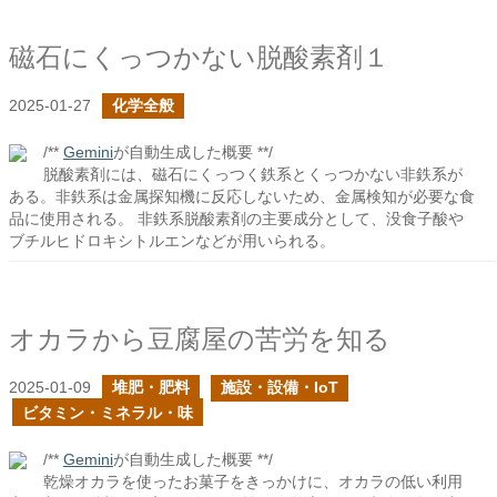
磁石にくっつかない脱酸素剤１
2025-01-27
化学全般
/**
Gemini
が自動生成した概要 **/
脱酸素剤には、磁石にくっつく鉄系とくっつかない非鉄系が
ある。非鉄系は金属探知機に反応しないため、金属検知が必要な食
品に使用される。 非鉄系脱酸素剤の主要成分として、没食子酸や
ブチルヒドロキシトルエンなどが用いられる。
オカラから豆腐屋の苦労を知る
2025-01-09
堆肥・肥料
施設・設備・IoT
ビタミン・ミネラル・味
/**
Gemini
が自動生成した概要 **/
乾燥オカラを使ったお菓子をきっかけに、オカラの低い利用