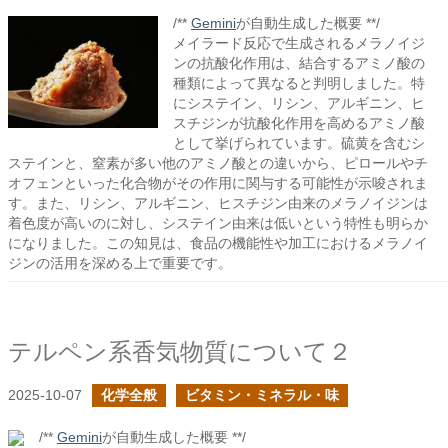
/**
Gemini
が自動生成した概要 **/
メイラード反応で生成されるメラノイジ
ンの抗酸化作用は、結合するアミノ酸の
種類によって異なると判明しました。特
にシステイン、リシン、アルギニン、ヒ
スチジンが抗酸化作用を高めるアミノ酸
として挙げられています。硫黄を含むシ
ステインと、窒素が多い他のアミノ酸との違いから、ピロールやチ
オフェンといった化合物がその作用に関与する可能性が示唆されま
す。また、リシン、アルギニン、ヒスチジン由来のメラノイジンは
着色度が高いのに対し、システイン由来は低いという特性も明らか
になりました。この知見は、食品の機能性や加工におけるメラノイ
ジンの活用を深める上で重要です。
テルペン系香気物質について２
2025-10-07
化学全般
ビタミン・ミネラル・味
/**
Gemini
が自動生成した概要 **/