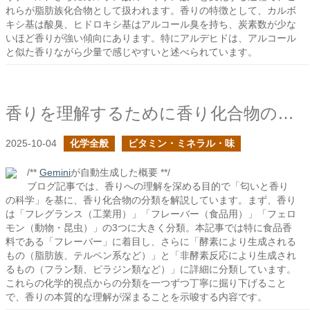
れらが脂肪族化合物として扱われます。香りの特徴として、カルボ
キシ基は酸臭、ヒドロキシ基はアルコール臭を持ち、炭素数が少な
いほど香りが強い傾向にあります。特にアルデヒドは、アルコール
と似た香りながら少量で感じやすいと述べられています。
香りを理解するために香り化合物の分類について見る
2025-10-04
化学全般
ビタミン・ミネラル・味
/**
Gemini
が自動生成した概要 **/
ブログ記事では、香りへの理解を深める目的で「匂いと香り
の科学」を基に、香り化合物の分類を解説しています。まず、香り
は「フレグランス（工業用）」「フレーバー（食品用）」「フェロ
モン（動物・昆虫）」の3つに大きく分類。本記事では特に食品香
料である「フレーバー」に着目し、さらに「酵素により生成される
もの（脂肪族、テルペン系など）」と「非酵素反応により生成され
るもの（フラン類、ピラジン類など）」に詳細に分類しています。
これらの化学的視点からの分類を一つずつ丁寧に掘り下げること
で、香りの本質的な理解が深まることを示唆する内容です。