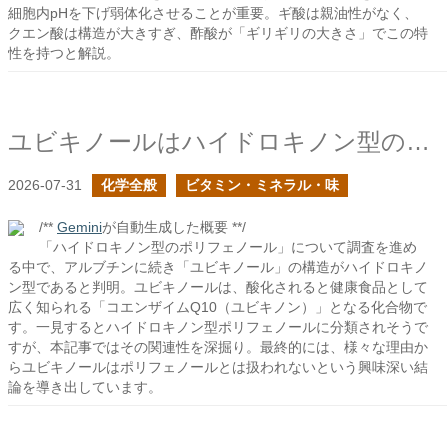
細胞内pHを下げ弱体化させることが重要。ギ酸は親油性がなく、
クエン酸は構造が大きすぎ、酢酸が「ギリギリの大きさ」でこの特
性を持つと解説。
ユビキノールはハイドロキノン型のポリフェノールか？
2026-07-31
化学全般
ビタミン・ミネラル・味
/**
Gemini
が自動生成した概要 **/
「ハイドロキノン型のポリフェノール」について調査を進め
る中で、アルブチンに続き「ユビキノール」の構造がハイドロキノ
ン型であると判明。ユビキノールは、酸化されると健康食品として
広く知られる「コエンザイムQ10（ユビキノン）」となる化合物で
す。一見するとハイドロキノン型ポリフェノールに分類されそうで
すが、本記事ではその関連性を深掘り。最終的には、様々な理由か
らユビキノールはポリフェノールとは扱われないという興味深い結
論を導き出しています。