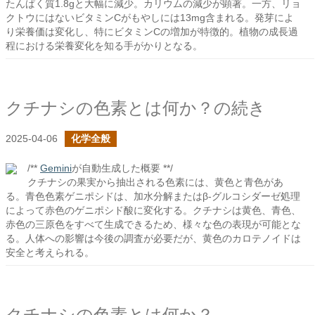
たんぱく質1.8gと大幅に減少。カリウムの減少が顕著。一方、リョ
クトウにはないビタミンCがもやしには13mg含まれる。発芽によ
り栄養価は変化し、特にビタミンCの増加が特徴的。植物の成長過
程における栄養変化を知る手がかりとなる。
クチナシの色素とは何か？の続き
2025-04-06
化学全般
/**
Gemini
が自動生成した概要 **/
クチナシの果実から抽出される色素には、黄色と青色があ
る。青色色素ゲニポシドは、加水分解またはβ-グルコシダーゼ処理
によって赤色のゲニポシド酸に変化する。クチナシは黄色、青色、
赤色の三原色をすべて生成できるため、様々な色の表現が可能とな
る。人体への影響は今後の調査が必要だが、黄色のカロテノイドは
安全と考えられる。
クチナシの色素とは何か？