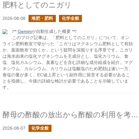
肥料としてのニガリ
2026-08-08
堆肥・肥料
化学全般
/**
Gemini
が自動生成した概要 **/
このブログ記事は、「肥料としてのニガリ」について、オン
ライン肥料教室で挙がった「ニガリはマグネシウム肥料として有効
か、葉面散布で効くか」という疑問を深掘りする序章です。ニガリ
は海水由来の塩化マグネシウムを主成分とし、塩化カリウム、食
塩、塩化カルシウム、臭素などを含む詳細な成分組成を紹介。マグ
ネシウム、カルシウム、カリウムは塩酸塩のため肥効は速い一方、
食塩の量が多く、EC値上昇という副作用に留意する必要があるこ
とを指摘し、今後の詳細な検討が必要であることを示唆していま
す。
酵母の酢酸の放出から酢酸の利用を考える
2026-08-07
化学全般