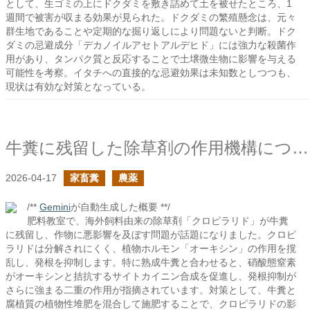
として、生ゴミの上にドクダミを敷き詰めて土を被せたところ、1
週間で被害が収まる効果が見られた。ドクダミの繁殖懸念は、元々
群生地であることや定期的な掘り返しにより問題ないと判断。ドク
ダミの忌避成分「デカノイルアセトアルデヒド」には強力な殺菌作
用があり、タンパク質と反応することで土壌微生物に影響を与える
可能性を考察。イタチへの直接的な忌避効果は未知数としつつも、
現状は有効な対策となっている。
牛糞に残留した除草剤の作用機構について
2026-04-17
家畜糞
農薬
/**
Gemini
が自動生成した概要 **/
肥料教室で、海外飼料由来の除草剤「クロピラリド」が牛糞
に残留し、作物に悪影響を及ぼす問題が話題になりました。クロピ
ラリドは分解されにくく、植物ホルモン「オーキシン」の作用を撹
乱し、発根を抑制します。特に熟成牛糞と合わせると、硝酸態窒素
がオーキシンと拮抗するサイトカイニン合成を促進し、発根抑制が
さらに強まる二重の作用が指摘されています。対策として、牛糞と
腐植質の植物性堆肥を混合して施肥することで、クロピラリドの影