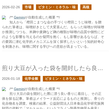
2026-02-26
市場
ビタミン・ミネラル・味
高槻
/**
Gemini
が自動生成した概要 **/
知人から「樫田こまつな会の手づくり樫田こうじ味噌」を贈
られた筆者は、味噌好きとして大変喜んだ。もらった味噌が何味噌
か推測しつつも、米麹や麦麹など麹の種類が味噌の品質や個性にど
のような影響を与えるのか疑問を抱く。もし影響があるならば、そ
の要因に潜む化学的メカニズムを深く探求したいという知的好奇心
を刺激され、味噌に関する学びへの意欲が高まっている。
煎り大豆が入った袋を開封したら良い香りがした
2026-01-18
化学全般
ビタミン・ミネラル・味
/**
Gemini
が自動生成した概要 **/
煎り大豆の袋を開封した際に漂う良い香りに着目し、その正
体を探る記事。筆者はメイラード反応によるものと推測し、香りの
化合物名を調査。検索の結果、公益財団法人日本食品化学研究振興
財団の資料で「マルトール」というフラノン類香気物質を発見し