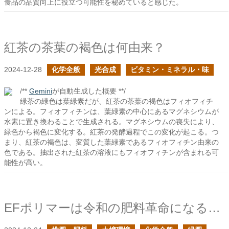
食品の品質向上に役立つ可能性を秘めていると感じた。
紅茶の茶葉の褐色は何由来？
2024-12-28
化学全般
光合成
ビタミン・ミネラル・味
/**
Gemini
が自動生成した概要 **/
緑茶の緑色は葉緑素だが、紅茶の茶葉の褐色はフィオフィチ
ンによる。フィオフィチンは、葉緑素の中心にあるマグネシウムが
水素に置き換わることで生成される。マグネシウムの喪失により、
緑色から褐色に変化する。紅茶の発酵過程でこの変化が起こる。つ
まり、紅茶の褐色は、変質した葉緑素であるフィオフィチン由来の
色である。抽出された紅茶の溶液にもフィオフィチンが含まれる可
能性が高い。
EFポリマーは令和の肥料革命になるかもしれない