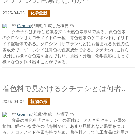
2025-04-05
化学全般
/**
Gemini
が自動生成した概要 **/
クチナシは多様な色素を持つ天然色素原料である。黄色色素
のクロシンはカロテノイドの一種、青色色素のゲニポシドはイリド
イド配糖体である。クロシンはサフランなどにも含まれる黄色の色
素成分で、ゲニポシドは青色の色素成分である。クチナシはこれら
以外にも様々な色素を含んでおり、抽出・分離、化学反応によって
様々な色を作り出すことができる。
着色料で見かけるクチナシとは何者だ？
2025-04-04
植物の形
/**
Gemini
が自動生成した概要 **/
食品の着色料「クチナシ」の正体は、アカネ科クチナシ属の
植物。鮮やかな黄色の花を咲かせ、あまり見慣れない果実をつけ
る。カロテノイド色素を持つため、着色料として加工食品に利用さ