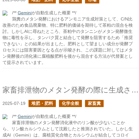
/**
Gemini
が自動生成した概要 **/
鶏糞のメタン発酵におけるアンモニア生成対策として、C/N比
改善のため食品廃棄物、特に肥料的価値を期待して茶粕の混合を検
討。しかしAIに尋ねたところ、茶粕中のタンニンがメタン発酵微生
物に毒性を示し、タンパク質と結合して発酵を阻害するため「推奨
できない」との結果が出ました。肥料として望ましい成分が発酵プ
ロセスには阻害要因となる点が示唆され、この課題に対してはメタ
ン発酵後の消化液に腐植酸肥料を後から混合する方法が代替案とし
て提示されています。
家畜排泄物のメタン発酵の際に生成される消化液で沈殿しやすい金属は残るか？
2025-07-19
堆肥・肥料
化学全般
家畜糞
/**
Gemini
が自動生成した概要 **/
家畜排泄物のメタン発酵消化液中のリン酸が少ないことか
ら、リン酸カルシウムとして沈殿したと推測されていた。しかし生
成AI（Gemini）は、腐植質化合物とカルシウムが結合してコロイ