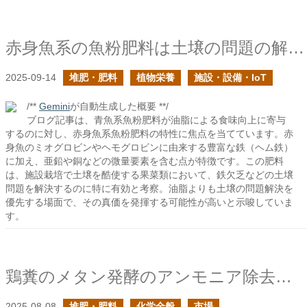
赤身魚系の魚粉肥料は土壌の問題の解決に向いているはず
2025-09-14
堆肥・肥料
植物栄養
施設・設備・IoT
/**
Gemini
が自動生成した概要 **/
ブログ記事は、青魚系魚粉肥料が油脂による食味向上に寄与
するのに対し、赤身魚系魚粉肥料の特性に焦点を当てています。赤
身魚のミオグロビンやヘモグロビンに由来する豊富な鉄（ヘム鉄）
に加え、亜鉛や銅などの微量要素を含む点が特徴です。この肥料
は、施設栽培で土壌を酷使する果菜類において、鉄欠乏などの土壌
問題を解決するのに特に有効と考察。油脂よりも土壌の問題解決を
優先する場面で、その真価を発揮する可能性が高いと示唆していま
す。
鶏糞のメタン発酵のアンモニア除去技術のあれこれの続き
2025-08-08
堆肥・肥料
化学全般
市場