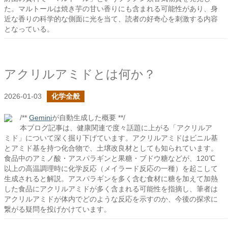
た。マルトールは焼き芋の甘い香りにも含まれる可能性があり、身
近な香りの科学的な側面に光を当て、読者の好奇心を刺激する内容
となっている。
アクリルアミドとは何か？
2026-01-03
化学全般
/**
Gemini
が自動生成した概要 **/
本ブログ記事は、健康関連で度々話題に上がる「アクリルア
ミド」について深く掘り下げています。アクリルアミドはビニル基
とアミド基を持つ化合物で、土壌改良材としても知られています。
食品中のアミノ酸・アスパラギンと果糖・ブドウ糖などが、120℃
以上の高温調理時に化学反応（メイラード反応の一種）を起こして
生成されると解説。アスパラギンを多く含む食材に糖を加えて加熱
した食品にアクリルアミドが多く含まれる可能性を指摘し、筆者は
アクリルアミドが体内でどのような反応を示すのか、今後の探求に
繋がる疑問を投げかけています。