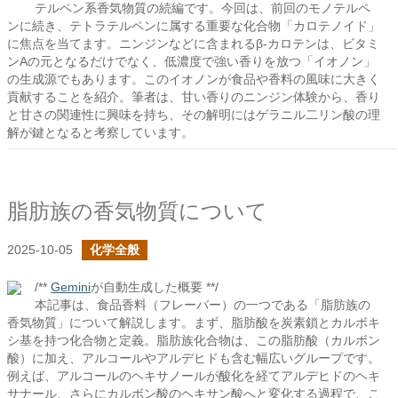
テルペン系香気物質の続編です。今回は、前回のモノテルペ
ンに続き、テトラテルペンに属する重要な化合物「カロテノイド」
に焦点を当てます。ニンジンなどに含まれるβ-カロテンは、ビタミ
ンAの元となるだけでなく、低濃度で強い香りを放つ「イオノン」
の生成源でもあります。このイオノンが食品や香料の風味に大きく
貢献することを紹介。筆者は、甘い香りのニンジン体験から、香り
と甘さの関連性に興味を持ち、その解明にはゲラニル二リン酸の理
解が鍵となると考察しています。
脂肪族の香気物質について
2025-10-05
化学全般
/**
Gemini
が自動生成した概要 **/
本記事は、食品香料（フレーバー）の一つである「脂肪族の
香気物質」について解説します。まず、脂肪酸を炭素鎖とカルボキ
シ基を持つ化合物と定義。脂肪族化合物は、この脂肪酸（カルボン
酸）に加え、アルコールやアルデヒドも含む幅広いグループです。
例えば、アルコールのヘキサノールが酸化を経てアルデヒドのヘキ
サナール、さらにカルボン酸のヘキサン酸へと変化する過程で、こ