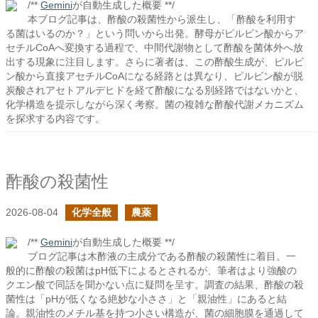
/**
Gemini
が自動生成した概要 **/
本ブログ記事は、酢酸の殺菌性から派生し、「酢酸を利用す
る菌はいるのか？」という問いから出発。酵母がピルビン酸からア
セチルCoAへ変換する過程で、中間代謝物として酢酸を菌体外へ放
出する現象に注目します。さらに著者は、この酢酸生成が、ピルビ
ン酸から直接アセチルCoAになる経路とは異なり、ピルビン酸が脱
炭酸されアセトアルデヒドを経て酢酸になる別経路ではないかと、
化学構造を提示しながら深く考察。菌の複雑な酢酸代謝メカニズム
を探求する内容です。
酢酸の殺菌性
2026-08-04
化学全般
農薬
/**
Gemini
が自動生成した概要 **/
ブログ記事は木酢液の主成分である酢酸の殺菌性に着目。一
般的に酢酸の殺菌はpH低下によるとされるが、筆者はより強酸の
クエン酸で同話を聞かない点に疑問を呈す。調査の結果、酢酸の殺
菌性は「pHが低くなる絶妙な小ささ」と「親油性」にあると結
論。親油性のメチル基を持つ小さい構造が、菌の細胞膜を通過して