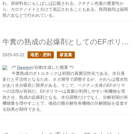
れ、原材料名にもしばしば記載される。クチナシ色素の重要性か
ら、カロテノイドと分けて表記されることもある。商用栽培は福岡
県八女などで行われている。
牛糞の熟成の起爆剤としてのEFポリマー
2025-03-22
堆肥・肥料
家畜糞
/**
Gemini
が自動生成した概要 **/
牛糞熟成のボトルネックは初期の真菌活性化である。水分過
多だと不活性となるため、オガ屑等で調整するが、それらは撥水性
があり水分吸収に限界がある。そこで、ペクチン主体のEFポリマ
ーの活用が有効だ。EFポリマーは真菌が利用しやすい有機物を増
加させ、熟成の起爆剤となる。水分調整だけでなく、分解初期の有
機物量を増やすことで、後続の難分解性有機物の分解開始を促進す
る効果が期待できる。