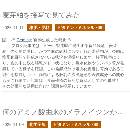
麦芽粕を接写で見てみた
2025-11-11
堆肥・肥料
ビタミン・ミネラル・味
/**
Gemini
が自動生成した概要 **/
ブログ記事では、ビール製造時に発生する食品残渣「麦芽
粕」の活用に着目。かつて豚の飼料にも使われた麦芽粕が、今回は
堆肥化目的で熟成されている状況を深掘りします。接写観察によ
り、皮の中に残る胚乳がドロ状になり、炭水化物やタンパク質が発
酵している様子を確認。この発酵成分は堆肥化促進に有効である可
能性を指摘しつつ、雨風による胚乳の流出懸念や表皮成分への関心
も示されます。記事は、食品残渣の新たな資源としての可能性と、
その効果的な活用に向けた課題を提示しています。
何のアミノ酸由来のメラノイジンかによって抗酸化作用の高さが異なるようだ
2025-11-09
化学全般
ビタミン・ミネラル・味