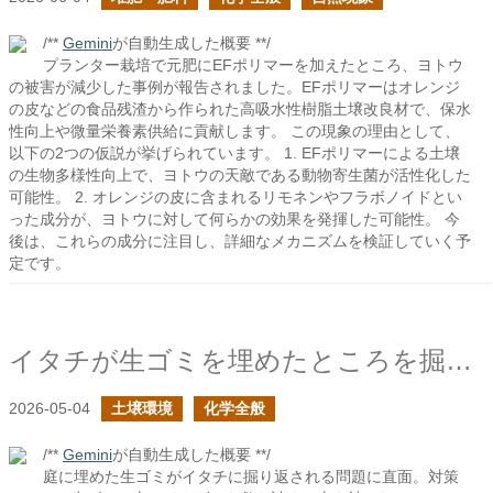
/**
Gemini
が自動生成した概要 **/
プランター栽培で元肥にEFポリマーを加えたところ、ヨトウ
の被害が減少した事例が報告されました。EFポリマーはオレンジ
の皮などの食品残渣から作られた高吸水性樹脂土壌改良材で、保水
性向上や微量栄養素供給に貢献します。 この現象の理由として、
以下の2つの仮説が挙げられています。 1. EFポリマーによる土壌
の生物多様性向上で、ヨトウの天敵である動物寄生菌が活性化した
可能性。 2. オレンジの皮に含まれるリモネンやフラボノイドとい
った成分が、ヨトウに対して何らかの効果を発揮した可能性。 今
後は、これらの成分に注目し、詳細なメカニズムを検証していく予
定です。
イタチが生ゴミを埋めたところを掘り返すので、ドクダミの臭いでどうにか出来ないか
2026-05-04
土壌環境
化学全般
/**
Gemini
が自動生成した概要 **/
庭に埋めた生ゴミがイタチに掘り返される問題に直面。対策