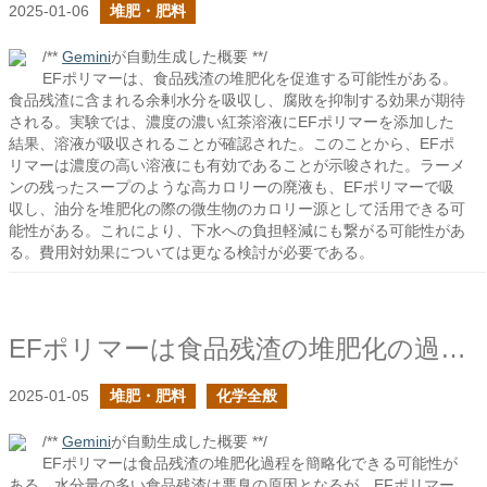
2025-01-06
堆肥・肥料
/**
Gemini
が自動生成した概要 **/
EFポリマーは、食品残渣の堆肥化を促進する可能性がある。
食品残渣に含まれる余剰水分を吸収し、腐敗を抑制する効果が期待
される。実験では、濃度の濃い紅茶溶液にEFポリマーを添加した
結果、溶液が吸収されることが確認された。このことから、EFポ
リマーは濃度の高い溶液にも有効であることが示唆された。ラーメ
ンの残ったスープのような高カロリーの廃液も、EFポリマーで吸
収し、油分を堆肥化の際の微生物のカロリー源として活用できる可
能性がある。これにより、下水への負担軽減にも繋がる可能性があ
る。費用対効果については更なる検討が必要である。
EFポリマーは食品残渣の堆肥化の過程を省略できるのでは？
2025-01-05
堆肥・肥料
化学全般
/**
Gemini
が自動生成した概要 **/
EFポリマーは食品残渣の堆肥化過程を簡略化できる可能性が
ある。水分量の多い食品残渣は悪臭の原因となるが、EFポリマー