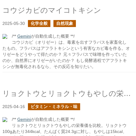
コウジカビのマイコトキシン
2025-05-30
化学全般
自然現象
/**
Gemini
が自動生成した概要 **/
コウジカビ（オリゼー）は、毒素を出すフラバスを家畜化し
たもの。フラバスはアフラトキシンという有害なカビ毒を作る。オ
リゼーをどうやって得たのか？ 元々フラバスで味噌を作っていた
のか、自然界にオリゼーがいたのか？ もし発酵過程でアフラトキ
シンが無毒化されるなら、その反応を知りたい。
リョクトウとリョクトウもやしの栄養価
2025-04-16
ビタミン・ミネラル・味
/**
Gemini
が自動生成した概要 **/
リョクトウとリョクトウもやしの栄養価を比較。リョクトウ
100gあたり344kcal、たんぱく質24.3gに対し、もやしは15kcal、