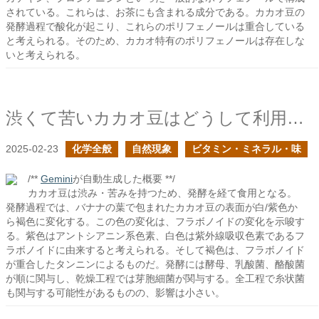
されている。これらは、お茶にも含まれる成分である。カカオ豆の
発酵過程で酸化が起こり、これらのポリフェノールは重合している
と考えられる。そのため、カカオ特有のポリフェノールは存在しな
いと考えられる。
渋くて苦いカカオ豆はどうして利用されるようになったのか？の続き
2025-02-23
化学全般
自然現象
ビタミン・ミネラル・味
/**
Gemini
が自動生成した概要 **/
カカオ豆は渋み・苦みを持つため、発酵を経て食用となる。
発酵過程では、バナナの葉で包まれたカカオ豆の表面が白/紫色か
ら褐色に変化する。この色の変化は、フラボノイドの変化を示唆す
る。紫色はアントシアニン系色素、白色は紫外線吸収色素であるフ
ラボノイドに由来すると考えられる。そして褐色は、フラボノイド
が重合したタンニンによるものだ。発酵には酵母、乳酸菌、酪酸菌
が順に関与し、乾燥工程では芽胞細菌が関与する。全工程で糸状菌
も関与する可能性があるものの、影響は小さい。