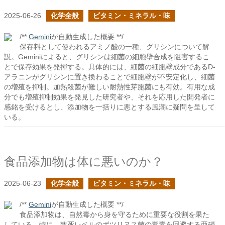
2025-06-26
化学全般
ビタミン・ミネラル・味
/**
Gemini
が自動生成した概要 **/
保存料として使われるアミノ酸の一種、グリシンについて解
説。Geminiによると、グリシンは細菌の細胞壁合成を阻害するこ
とで保存効果を発揮する。具体的には、細菌の細胞壁成分であるD-
アラニンがグリシンに置き換わることで細胞壁が不安定化し、細菌
の増殖を抑制。加熱殺菌が難しい耐熱性芽胞菌にも有効。有用な成
分でも増殖抑制効果を発見した研究者や、それを応用した開発者に
感銘を受けるとし、添加物を一括りに悪とする風潮に疑問を呈して
いる。
食品添加物は体に悪いのか？
2025-06-23
化学全般
ビタミン・ミネラル・味
/**
Gemini
が自動生成した概要 **/
食品添加物は、自然毒から身を守るために重要な役割を果た
している。特に、致死レベルのボツリヌス菌の毒素を回避する亜硝