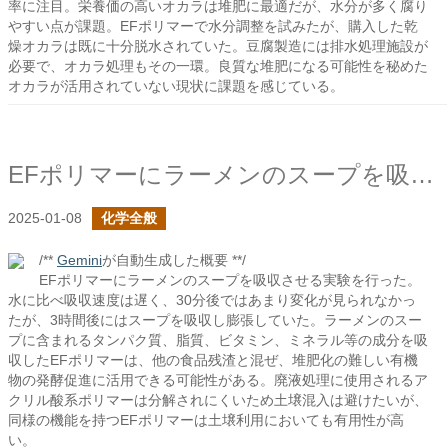
率に注目。栄養価の高いオカラは堆肥に最適だが、水分が多く腐り
やすい点が課題。EFポリマーで水分調整を試みたが、購入した乾
燥オカラは既に十分脱水されていた。豆腐製造には排水処理施設が
必要で、オカラ処理もその一環。良質な堆肥になる可能性を秘めた
オカラが活用されていない現状に課題を感じている。
EFポリマーにラーメンのスープを吸わせてみた
2025-01-08
化学全般
/**
Gemini
が自動生成した概要 **/
EFポリマーにラーメンのスープを吸収させる実験を行った。
水に比べ吸収速度は遅く、30分後ではあまり変化が見られなかっ
たが、3時間後にはスープを吸収し膨張していた。ラーメンのスー
プに含まれるタンパク質、脂質、ビタミン、ミネラル等の成分を吸
収したEFポリマーは、他の食品残渣と混ぜ、堆肥化の難しい有機
物の発酵促進に活用できる可能性がある。廃液処理に使用されるア
クリル酸系ポリマーは分解されにくいため土壌混入は避けたいが、
同様の機能を持つEFポリマーは土壌利用においても有用性が高
い。