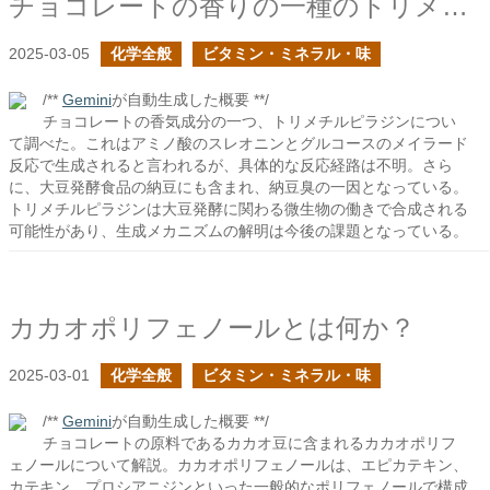
チョコレートの香りの一種のトリメチルピラジン
2025-03-05
化学全般
ビタミン・ミネラル・味
/**
Gemini
が自動生成した概要 **/
チョコレートの香気成分の一つ、トリメチルピラジンについ
て調べた。これはアミノ酸のスレオニンとグルコースのメイラード
反応で生成されると言われるが、具体的な反応経路は不明。さら
に、大豆発酵食品の納豆にも含まれ、納豆臭の一因となっている。
トリメチルピラジンは大豆発酵に関わる微生物の働きで合成される
可能性があり、生成メカニズムの解明は今後の課題となっている。
カカオポリフェノールとは何か？
2025-03-01
化学全般
ビタミン・ミネラル・味
/**
Gemini
が自動生成した概要 **/
チョコレートの原料であるカカオ豆に含まれるカカオポリフ
ェノールについて解説。カカオポリフェノールは、エピカテキン、
カテキン、プロシアニジンといった一般的なポリフェノールで構成