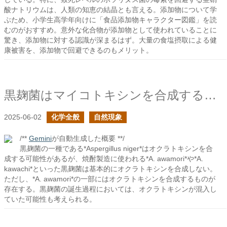
酸ナトリウムは、人類の知恵の結晶とも言える。添加物について学
ぶため、小学生高学年向けに「食品添加物キャラクター図鑑」を読
むのがおすすめ。意外な化合物が添加物として使われていることに
驚き、添加物に対する認識が深まるはず。大量の食塩摂取による健
康被害を、添加物で回避できるのもメリット。
黒麹菌はマイコトキシンを合成するか？
2025-06-02
化学全般
自然現象
/**
Gemini
が自動生成した概要 **/
黒麹菌の一種である*Aspergillus niger*はオクラトキシンを合
成する可能性があるが、焼酎製造に使われる*A. awamori*や*A.
kawachi*といった黒麹菌は基本的にオクラトキシンを合成しない。
ただし、*A. awamori*の一部にはオクラトキシンを合成するものが
存在する。黒麹菌の誕生過程においては、オクラトキシンが混入し
ていた可能性も考えられる。