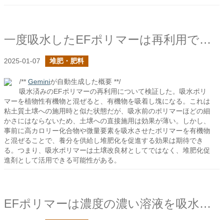
一度吸水したEFポリマーは再利用できるのか？
2025-01-07
堆肥・肥料
/**
Gemini
が自動生成した概要 **/
吸水済みのEFポリマーの再利用について検証した。吸水ポリ
マーを植物性有機物と混ぜると、有機物を吸着し塊になる。これは
粘土質土壌への施用時と似た状態だが、吸水前のポリマーほどの細
かさにはならないため、土壌への直接施用は効果が薄い。しかし、
事前に高カロリー化合物や微量要素を吸水させたポリマーを有機物
と混ぜることで、養分を供給し堆肥化を促進する効果は期待でき
る。つまり、吸水ポリマーは土壌改良材としてではなく、堆肥化促
進剤として活用できる可能性がある。
EFポリマーは濃度の濃い溶液を吸水できるか？