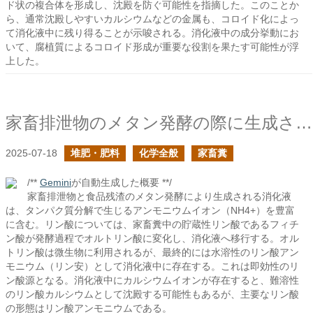
ド状の複合体を形成し、沈殿を防ぐ可能性を指摘した。このことか
ら、通常沈殿しやすいカルシウムなどの金属も、コロイド化によっ
て消化液中に残り得ることが示唆される。消化液中の成分挙動にお
いて、腐植質によるコロイド形成が重要な役割を果たす可能性が浮
上した。
家畜排泄物のメタン発酵の際に生成される消化液に含まれるリン酸は何だ？
2025-07-18
堆肥・肥料
化学全般
家畜糞
/**
Gemini
が自動生成した概要 **/
家畜排泄物と食品残渣のメタン発酵により生成される消化液
は、タンパク質分解で生じるアンモニウムイオン（NH4+）を豊富
に含む。リン酸については、家畜糞中の貯蔵性リン酸であるフィチ
ン酸が発酵過程でオルトリン酸に変化し、消化液へ移行する。オル
トリン酸は微生物に利用されるが、最終的には水溶性のリン酸アン
モニウム（リン安）として消化液中に存在する。これは即効性のリ
ン酸源となる。消化液中にカルシウムイオンが存在すると、難溶性
のリン酸カルシウムとして沈殿する可能性もあるが、主要なリン酸
の形態はリン酸アンモニウムである。