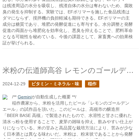
は残渣周辺の水分を吸収し、残渣自体の水分は奪わないため、腐敗
臭の発生を抑制する。実験では、EFポリマーを施した食品残渣は
ダマにならず、撹拌機の負担軽減も期待できる。EFポリマーの主
成分は糖質であり、堆肥の発酵促進にも寄与する。水分調整と発酵
促進の両面から堆肥化を効率化し、悪臭を抑えることで、肥料革命
となる可能性を秘めている。今後の課題として、家畜糞への効果検
証が挙げられる。
米粉の伝道師高谷 レモンのゴールデンエール
2024-12-29
ビタミン・ミネラル・味
稲作
/**
Gemini
が自動生成した概要 **/
稲作農家から、米粉を活用したビール「レモンのゴールデン
エール」の試作品を頂いた。このビールは、高槻市の醸造所
「BEER BASE 高槻」で製造されたもので、水溶性と甘さに優れた
清水っ粉を使用することで、麦芽の雑味を抑え、飲みやすい仕上が
りになっている。米の甘みと高品質な栽培方法により、苦みが少な
く日本酒とは異なる味わいだ。米粉は、粉末状であることから発酵