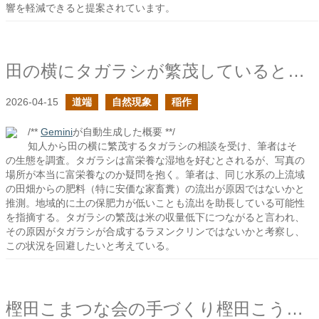
響を軽減できると提案されています。
田の横にタガラシが繁茂していると困るよね
2026-04-15
道端
自然現象
稲作
/**
Gemini
が自動生成した概要 **/
知人から田の横に繁茂するタガラシの相談を受け、筆者はそ
の生態を調査。タガラシは富栄養な湿地を好むとされるが、写真の
場所が本当に富栄養なのか疑問を抱く。筆者は、同じ水系の上流域
の田畑からの肥料（特に安価な家畜糞）の流出が原因ではないかと
推測。地域的に土の保肥力が低いことも流出を助長している可能性
を指摘する。タガラシの繁茂は米の収量低下につながると言われ、
その原因がタガラシが合成するラヌンクリンではないかと考察し、
この状況を回避したいと考えている。
樫田こまつな会の手づくり樫田こうじ味噌を頂いた