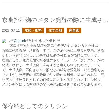
家畜排泄物のメタン発酵の際に生成される消化液に土壌改良の効果はあるか？
2025-07-11
堆肥・肥料
化学全般
家畜糞
/**
Gemini
が自動生成した概要 **/
家畜排泄物と食品残渣を嫌気性発酵させメタンガスを抽出す
る際に残る液が「消化液」です。この消化液に土壌改良効果がある
かという質問に対し、記事では効果の可能性を指摘しています。
理由として、難消化性で水溶性のポリフェノール「タンニン」が消
化液に移行し、土壌改良に寄与すると考えられるためです。一方
で、土壌改良に不向きなリン酸などの成分が消化液に残る懸念もあ
りますが、発酵後の固液分離でリン酸が固形分に除去されれば、消
化液の土壌改良剤としての価値は高まると考えられます。今後は、
メタン発酵による有機物の変化を詳細に分析する必要があります。
保存料としてのグリシン