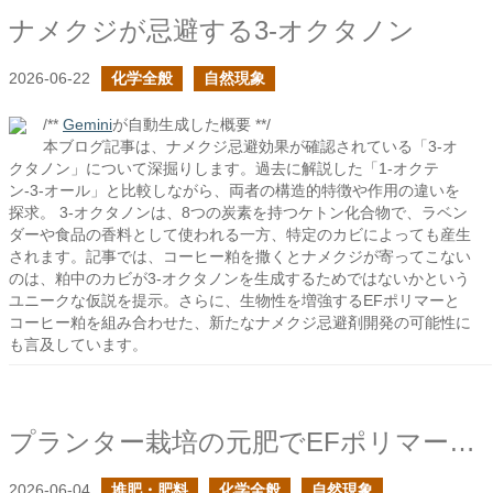
ナメクジが忌避する3-オクタノン
2026-06-22
化学全般
自然現象
/**
Gemini
が自動生成した概要 **/
本ブログ記事は、ナメクジ忌避効果が確認されている「3-オ
クタノン」について深掘りします。過去に解説した「1-オクテ
ン-3-オール」と比較しながら、両者の構造的特徴や作用の違いを
探求。 3-オクタノンは、8つの炭素を持つケトン化合物で、ラベン
ダーや食品の香料として使われる一方、特定のカビによっても産生
されます。記事では、コーヒー粕を撒くとナメクジが寄ってこない
のは、粕中のカビが3-オクタノンを生成するためではないかという
ユニークな仮説を提示。さらに、生物性を増強するEFポリマーと
コーヒー粕を組み合わせた、新たなナメクジ忌避剤開発の可能性に
も言及しています。
プランター栽培の元肥でEFポリマーを加えたらヨトウの被害が減ったのは何故？
2026-06-04
堆肥・肥料
化学全般
自然現象