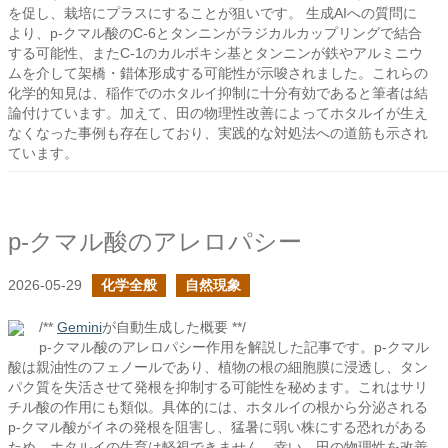
を促し、栽培にプラスにすることが狙いです。 生成AIへの質問に
より、p-クマル酸のC-6とタンニンがラジカルカップリングで結合
する可能性、またC-1のカルボキシ基とタンニンが鉄やアルミニウ
ムを介して架橋・錯体形成する可能性が示唆されました。これらの
化学的知見は、稲作でのホタルイ抑制に十分有効であると筆者は結
論付けています。加えて、田の物理性改善によってホタルイが生え
なくなった事例も存在しており、実践的な対処法への道筋も示され
ています。
p-クマル酸のアレロパシー
2026-05-29
化学全般
自然現象
/**
Gemini
が自動生成した概要 **/
p-クマル酸のアレロパシー作用を解説した記事です。p-クマル
酸は親油性のフェノールであり、植物の根の細胞膜に浸透し、タン
パク質を失活させて発根を抑制する可能性を秘めます。これはサリ
チル酸の作用にも類似。具体的には、ホタルイの根から分泌される
p-クマル酸がイネの発根を阻害し、猛暑に弱い株にする恐れがある
ため、ホタルイの生育は軽視できません。幸い、田の物理性を改善