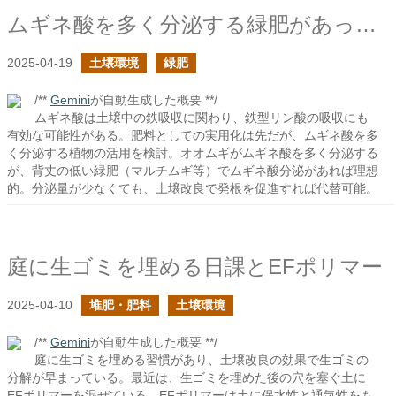
ムギネ酸を多く分泌する緑肥があったら良いな
2025-04-19
土壌環境
緑肥
/**
Gemini
が自動生成した概要 **/
ムギネ酸は土壌中の鉄吸収に関わり、鉄型リン酸の吸収にも
有効な可能性がある。肥料としての実用化は先だが、ムギネ酸を多
く分泌する植物の活用を検討。オオムギがムギネ酸を多く分泌する
が、背丈の低い緑肥（マルチムギ等）でムギネ酸分泌があれば理想
的。分泌量が少なくても、土壌改良で発根を促進すれば代替可能。
庭に生ゴミを埋める日課とEFポリマー
2025-04-10
堆肥・肥料
土壌環境
/**
Gemini
が自動生成した概要 **/
庭に生ゴミを埋める習慣があり、土壌改良の効果で生ゴミの
分解が早まっている。最近は、生ゴミを埋めた後の穴を塞ぐ土に
EFポリマーを混ぜている。EFポリマーは土に保水性と通気性をも