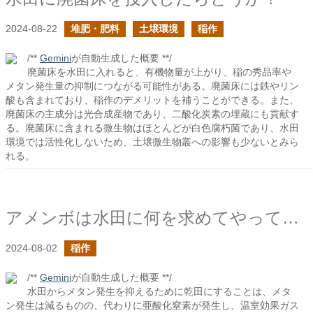
2024-08-22
堆肥・肥料
土壌環境
稲作
/**
Gemini
が自動生成した概要 **/
廃菌床を水田に入れると、有機物量が上がり、稲の秀品率や
メタン発生量の抑制につながる可能性がある。廃菌床には鉄やリン
酸も含まれており、稲作のデメリットを補うことができる。また、
廃菌床の主成分は光合成産物であり、二酸化炭素の埋蔵にも貢献す
る。廃菌床に含まれる微生物はほとんどが白色腐朽菌であり、水田
環境では活性化しないため、土壌微生物叢への影響も少ないとみら
れる。
アメンボは水田に何を求めてやってくるのだろう？
2024-08-02
稲作
/**
Gemini
が自動生成した概要 **/
水田からメタン発生を抑えるために乾田にすることは、メタ
ン発生は減るものの、代わりに亜酸化窒素が発生し、温室効果ガス