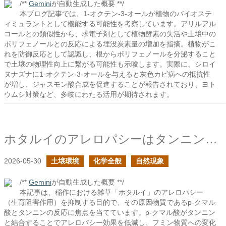
/**
Gemini
が自動生成した概要 **/
本ブログ記事では、1-オクテン-3-オールが植物のバイオステ
ィミュラントとして機能する可能性を考察しています。アリルアル
コールとの類似性から、求電子剤として植物酵素の失活や土壌中の
ポリフェノールとの反応による埋没炭素量の増加を指摘。植物がこ
れを防御反応として認識し、根からポリフェノールを分泌すること
で土壌の物理性向上に繋がる可能性も示唆します。実際に、シロイ
ヌナズナに1-オクテン-3-オールを与えると灰色カビ病への抵抗性
が増し、ジャスモン酸合成を促進することが報告されており、ヨト
ウムシ対策など、多岐にわたる活用が期待されます。
ホタルイのアレロパシーはタンニンによって有効化できるか？
2026-05-30
土壌環境
化学全般
自然現象
/**
Gemini
が自動生成した概要 **/
本記事は、稲作における雑草「ホタルイ」のアレロパシー
（生育阻害作用）を抑制する目的で、その原因物質であるp-クマル
酸とタンニンの反応に焦点を当てています。p-クマル酸がタンニン
と結合することでアレロパシー効果を低減し、フミン物質への変化