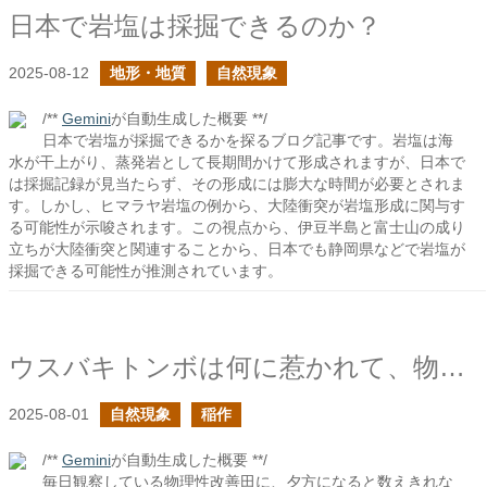
日本で岩塩は採掘できるのか？
2025-08-12
地形・地質
自然現象
/**
Gemini
が自動生成した概要 **/
日本で岩塩が採掘できるかを探るブログ記事です。岩塩は海
水が干上がり、蒸発岩として長期間かけて形成されますが、日本で
は採掘記録が見当たらず、その形成には膨大な時間が必要とされま
す。しかし、ヒマラヤ岩塩の例から、大陸衝突が岩塩形成に関与す
る可能性が示唆されます。この視点から、伊豆半島と富士山の成り
立ちが大陸衝突と関連することから、日本でも静岡県などで岩塩が
採掘できる可能性が推測されています。
ウスバキトンボは何に惹かれて、物理性を改善した田に集まっているのだろう？
2025-08-01
自然現象
稲作
/**
Gemini
が自動生成した概要 **/
毎日観察している物理性改善田に、夕方になると数えきれな