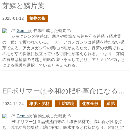
芽鱗と鱗片葉
2025-01-12
植物の形
/**
Gemini
が自動生成した概要 **/
シモクレンの冬芽は、寒さや乾燥から芽を守る芽鱗（鱗片葉
の一種）で覆われている。一方、アカメガシワは芽鱗を持たない裸
芽である。アカメガシワの葉には毛があるため、裸芽の状態でもこ
の毛が芽の保護に役立っている可能性が考えられる。つまり、芽鱗
の有無は植物の冬越し戦略の違いを示しており、アカメガシワは毛
による保護を選択していると考えられる。
EFポリマーは令和の肥料革命になるかもしれない
2024-12-24
堆肥・肥料
土壌環境
化学全般
緑肥
/**
Gemini
が自動生成した概要 **/
EFポリマーは食品残渣由来の土壌改良材で、高い保水性を持
ち、砂地や塩類集積土壌に有効。吸水すると粒状になり、堆肥と混