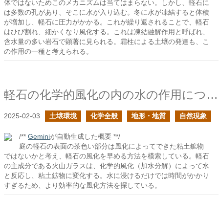
体ではないためこのメカニズムは当てはまらない。しかし、軽石に
は多数の孔があり、そこに水が入り込む。冬に水が凍結すると体積
が増加し、軽石に圧力がかかる。これが繰り返されることで、軽石
はひび割れ、細かくなり風化する。これは凍結融解作用と呼ばれ、
含水量の多い岩石で顕著に見られる。霜柱による土壌の発達も、こ
の作用の一種と考えられる。
軽石の化学的風化の内の水の作用について
2025-02-03
土壌環境
化学全般
地形・地質
自然現象
/**
Gemini
が自動生成した概要 **/
庭の軽石の表面の茶色い部分は風化によってできた粘土鉱物
ではないかと考え、軽石の風化を早める方法を模索している。軽石
の主成分である火山ガラスは、化学的風化（加水分解）によって水
と反応し、粘土鉱物に変化する。水に浸けるだけでは時間がかかり
すぎるため、より効率的な風化方法を探している。