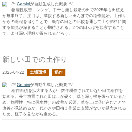
/**
Gemini
が自動生成した概要 **/
物理性改善、レンゲ、中干し無し栽培の田で2025年も田植え
が無事終了。注目は、隣接する新しい田んぼでの稲作開始。土作り
からの過程を追うことで、既存の田との比較を通して土や肥料に関
する知見が深まることが期待される。2つの田んぼを観察すること
で、より深い理解が得られるだろう。
新しい田での土作り
2025-04-22
土壌環境
稲作
/**
Gemini
が自動生成した概要 **/
稲作面積を拡大する人が、数年耕作されていない田で稲作を
始める。長年放置された田は土が硬く、草も深く根を張っているた
め、物理性（特に保水性）の改善が必須。草を土に混ぜ込むことで
改善が見込めるが、代かきや田植え作業に支障がないか懸念される
ため、様子を見ながら進める。