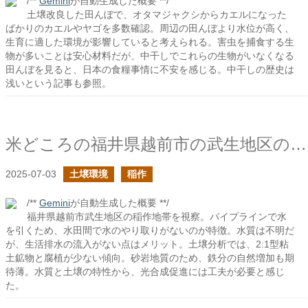
/**
Gemini
が自動生成した概要 **/
土壌改良した田んぼで、オタマジャクシからカエルになった
ばかりのカエルやヤゴを多数確認。周辺の田んぼより水位が高く、
生育に適した環境が影響していると考えられる。害虫を捕食する生
物が多いことは安心材料だが、中干しでこれらの生物がいなくなる
田んぼを見ると、日本の食糧事情に不安を感じる。中干しの歴史は
浅いという記事も参照。
米どころの福井県越前市の武生地区の稲作
2025-07-03
土壌環境
稲作
/**
Gemini
が自動生成した概要 **/
福井県越前市武生地区の稲作地帯を視察。パイプラインで水
を引くため、水田間で水のやり取りがないのが特徴。水質は不明だ
が、生活排水の流入がない点はメリット。土壌分析では、2:1型粘
土鉱物と腐植が少ない傾向。砂岩地質のため、鉄分の自然増加も期
待薄。水質と土壌の特性から、光合成促進には工夫が必要と感じ
た。