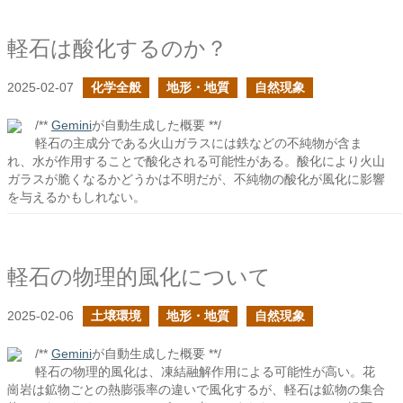
軽石は酸化するのか？
2025-02-07
化学全般
地形・地質
自然現象
/**
Gemini
が自動生成した概要 **/
軽石の主成分である火山ガラスには鉄などの不純物が含ま
れ、水が作用することで酸化される可能性がある。酸化により火山
ガラスが脆くなるかどうかは不明だが、不純物の酸化が風化に影響
を与えるかもしれない。
軽石の物理的風化について
2025-02-06
土壌環境
地形・地質
自然現象
/**
Gemini
が自動生成した概要 **/
軽石の物理的風化は、凍結融解作用による可能性が高い。花
崗岩は鉱物ごとの熱膨張率の違いで風化するが、軽石は鉱物の集合