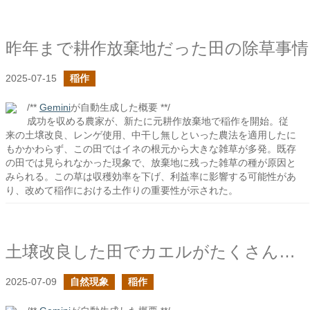
昨年まで耕作放棄地だった田の除草事情
2025-07-15
稲作
/**
Gemini
が自動生成した概要 **/
成功を収める農家が、新たに元耕作放棄地で稲作を開始。従
来の土壌改良、レンゲ使用、中干し無しといった農法を適用したに
もかかわらず、この田ではイネの根元から大きな雑草が多発。既存
の田では見られなかった現象で、放棄地に残った雑草の種が原因と
みられる。この草は収穫効率を下げ、利益率に影響する可能性があ
り、改めて稲作における土作りの重要性が示された。
土壌改良した田でカエルがたくさん泳いでいる
2025-07-09
自然現象
稲作