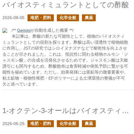
バイオスティミュラントとしての酢酸
2026-08-05
堆肥・肥料
化学全般
農薬
/**
Gemini
が自動生成した概要 **/
本記事は、酢酸の新たな可能性として、植物のバイオスティ
ミュラントとしての役割を探ります。酢酸は高い浸透性で植物細胞
に作用し、JSTの研究ではシロイヌナズナなどで耐乾性を向上させ
ることが示されました。これは、抵抗性に関わる植物ホルモン「ジ
ャスモン酸」の合成を活発化させるためです。ジャスモン酸は天敵
誘引にも関与するため、酢酸散布は食害軽減や病気予防に繋がる可
能性を秘めています。ただし、効果発揮には亜鉛等の微量要素や、
粘土鉱物・植物性堆肥・EFポリマーによる土壌環境の整備が不可
欠と述べています。
1-オクテン-3-オールはバイオスティミュラント？
2026-06-25
堆肥・肥料
化学全般
農薬