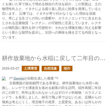
ミを抜いた草で挟んで埋める独自の方法を紹介。この実践は、土の
物理性向上と、イタチによる掘り返し防止に効果を発揮していると
言います。 記事では、イタチが寄り付かなくなった理由を深掘
り。草による生ゴミの匂いの遮断や、カラスノエンドウに含まれる
とされる忌避物質「レクチン」の可能性に言及しています。レクチ
ンが哺乳類に毒性を持つ可能性や、それが土壌微生物に与える影響
という新たな疑問を提示し、次回への興味を掻き立てる内容となっ
ています。
耕作放棄地から水稲に戻して二年目の土でカラスノエンドウを見かけた
2026-03-07
土壌環境
自然現象
稲作
/**
Gemini
が自動生成した概要 **/
京都農販の技術顧問である筆者は、耕作放棄地から水田へ転
換し、レンゲで土壌改良を進める顧客の田を訪問。稲作再開二年目
のこの田で、昨年は見られなかったはずのマメ科植物「カラスノエ
ンドウ」を発見しました。綿毛で飛ぶ草ではないため、近隣からの
飛来は考えにくく、埋没種子の発芽、土質変化、あるいは何らかの