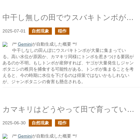
中干し無しの田でウスバキトンボがたくさん集まっているような気がする
2025-07-01
自然現象
稲作
/**
Gemini
が自動生成した概要 **/
中干しなしの田んぼにウスバキトンボが大量に集まってい
る。高い水位が原因か、カマキリ同様にトンボを惹きつける要因が
あるのか不明。もしトンボが産卵すれば、ヤゴが大量発生しジャン
ボタニシの稚貝を捕食する可能性がある。トンボが集まることを考
えると、今の時期に水位を下げるのは得策ではないかもしれない
が、ジャンボタニシの食害も懸念される。
カマキリはどうやって田で育っているイネに移動するのだろう？
2025-06-30
自然現象
稲作
/**
Gemini
が自動生成した概要 **/