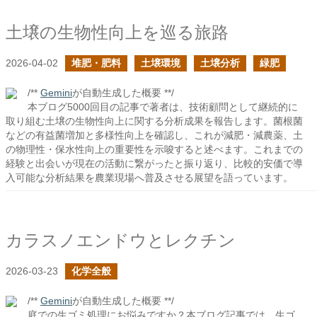
土壌の生物性向上を巡る旅路
2026-04-02
堆肥・肥料
土壌環境
土壌分析
緑肥
/**
Gemini
が自動生成した概要 **/
本ブログ5000回目の記事で著者は、技術顧問として継続的に
取り組む土壌の生物性向上に関する分析成果を報告します。菌根菌
などの有益菌増加と多様性向上を確認し、これが減肥・減農薬、土
の物理性・保水性向上の重要性を示唆すると述べます。これまでの
経験と出会いが現在の活動に繋がったと振り返り、比較的安価で導
入可能な分析結果を農業現場へ普及させる展望を語っています。
カラスノエンドウとレクチン
2026-03-23
化学全般
/**
Gemini
が自動生成した概要 **/
庭での生ゴミ処理にお悩みですか？本ブログ記事では、生ゴ