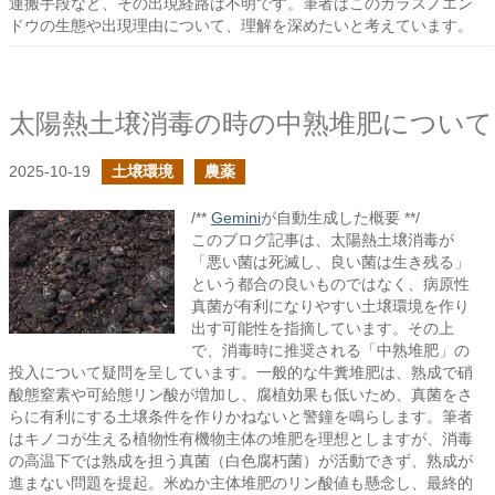
運搬手段など、その出現経路は不明です。筆者はこのカラスノエン
ドウの生態や出現理由について、理解を深めたいと考えています。
太陽熱土壌消毒の時の中熟堆肥について
2025-10-19
土壌環境
農薬
/**
Gemini
が自動生成した概要 **/
このブログ記事は、太陽熱土壌消毒が
「悪い菌は死滅し、良い菌は生き残る」
という都合の良いものではなく、病原性
真菌が有利になりやすい土壌環境を作り
出す可能性を指摘しています。その上
で、消毒時に推奨される「中熟堆肥」の
投入について疑問を呈しています。一般的な牛糞堆肥は、熟成で硝
酸態窒素や可給態リン酸が増加し、腐植効果も低いため、真菌をさ
らに有利にする土壌条件を作りかねないと警鐘を鳴らします。筆者
はキノコが生える植物性有機物主体の堆肥を理想としますが、消毒
の高温下では熟成を担う真菌（白色腐朽菌）が活動できず、熟成が
進まない問題を提起。米ぬか主体堆肥のリン酸値も懸念し、最終的