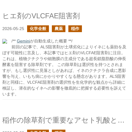
ヒエ剤のVLCFAE阻害剤
2026-05-25
化学全般
農薬
稲作
/**
Gemini
が自動生成した概要 **/
前回の記事で、ALS阻害剤が土壌劣化によりイネにも薬効を及
ぼす可能性に言及し、本記事ではヒエ剤のVLCFAE阻害剤に注目。
これは、植物クチクラや細胞膜の主成分である超長鎖脂肪酸の伸長
酵素を阻害する除草剤です。 この除草剤は選択性を持つとされま
すが、もし選択性に見落としがあれば、イネのクチクラ合成に悪影
響を与え、いもち病にかかりやすくなる懸念があります。ALS阻害
剤と同様に、VLCFAE阻害剤の選択性を生化学的な観点から詳細に
検証し、潜在的なイネへの影響を徹底的に把握する必要性を訴えて
います。
稲作の除草剤で重要なアセト乳酸とは何か？