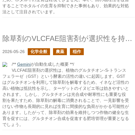
することでホタルイの生育を抑制できた事例もあり、効果的な対処
法として注目されています。
除草剤のVLCFAE阻害剤が選択性を持つ理由
2026-05-26
化学全般
農薬
稲作
/**
Gemini
が自動生成した概要 **/
VLCFAE阻害剤の選択性は、植物のグルタチオン-S-トランス
フェラーゼ（GST）という酵素の活性の違いに起因します。GST
はグルタチオンを利用して除草剤を解毒するため、イネなど活性の
高い植物は抵抗性を示し、ターゲットのイヌビエ等は効きやすいと
されます。 しかし、グルタチオンは光合成や耐寒性にも重要な役
割を果たすため、除草剤の解毒に消費されることで、一見影響を受
けない作物も長期的に見れば生育に間接的な負荷がかかる可能性が
あります。したがって、除草剤の効果を維持しつつ作物の健全な生
育を促すには、グルタチオン合成を促進する肥培管理が重要となる
でしょう。