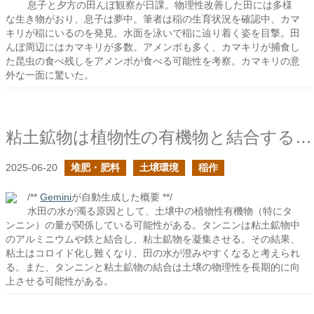
息子と夕方の田んぼ観察が日課。物理性改善した田には多様
な生き物がおり、息子は夢中。筆者は稲の生育状況を確認中、カマ
キリが稲にいるのを発見。水面を泳いで稲に辿り着く姿を目撃。田
んぼ周辺にはカマキリが多数。アメンボも多く、カマキリが捕食し
た昆虫の食べ残しをアメンボが食べる可能性を考察。カマキリの意
外な一面に驚いた。
粘土鉱物は植物性の有機物と結合する事でコロイド化し難くなるのか？
2025-06-20
堆肥・肥料
土壌環境
稲作
/**
Gemini
が自動生成した概要 **/
水田の水が濁る原因として、土壌中の植物性有機物（特にタ
ンニン）の量が関係している可能性がある。タンニンは粘土鉱物中
のアルミニウムや鉄と結合し、粘土鉱物を凝集させる。その結果、
粘土はコロイド化し難くなり、田の水が澄みやすくなると考えられ
る。また、タンニンと粘土鉱物の結合は土壌の物理性を長期的に向
上させる可能性がある。