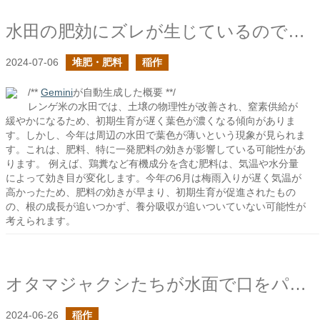
水田の肥効にズレが生じているのでは？
2024-07-06
堆肥・肥料
稲作
/**
Gemini
が自動生成した概要 **/
レンゲ米の水田では、土壌の物理性が改善され、窒素供給が
緩やかになるため、初期生育が遅く葉色が濃くなる傾向がありま
す。しかし、今年は周辺の水田で葉色が薄いという現象が見られま
す。これは、肥料、特に一発肥料の効きが影響している可能性があ
ります。 例えば、鶏糞など有機成分を含む肥料は、気温や水分量
によって効き目が変化します。今年の6月は梅雨入りが遅く気温が
高かったため、肥料の効きが早まり、初期生育が促進されたもの
の、根の成長が追いつかず、養分吸収が追いついていない可能性が
考えられます。
オタマジャクシたちが水面で口をパクパクしてた
2024-06-26
稲作