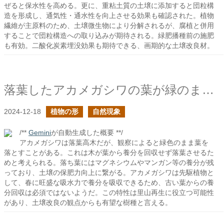
ぜると保水性を高める。更に、重粘土質の土壌に添加すると団粒構
造を形成し、通気性・通水性を向上させる効果も確認された。植物
繊維が主原料のため、土壌微生物により分解されるが、腐植と併用
することで団粒構造への取り込みが期待される。緑肥播種前の施肥
も有効。二酸化炭素埋没効果も期待できる、画期的な土壌改良材。
落葉したアカメガシワの葉が緑のままだ
2024-12-18
植物の形
自然現象
/**
Gemini
が自動生成した概要 **/
アカメガシワは落葉高木だが、観察によると緑色のまま葉を
落とすことがある。これは木が葉から養分を回収せず落葉させるた
めと考えられる。落ち葉にはマグネシウムやマンガン等の養分が残
っており、土壌の保肥力向上に繋がる。アカメガシワは先駆植物と
して、春に旺盛な吸水力で養分を吸収できるため、古い葉からの養
分回収は必須ではないようだ。この特性は里山再生に役立つ可能性
があり、土壌改良の観点からも有望な樹種と言える。