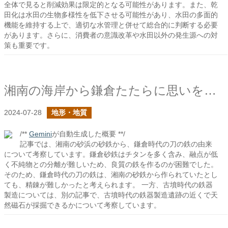
全体で見ると削減効果は限定的となる可能性があります。また、乾
田化は水田の生物多様性を低下させる可能性があり、水田の多面的
機能を維持する上で、適切な水管理と併せて総合的に判断する必要
があります。さらに、消費者の意識改革や水田以外の発生源への対
策も重要です。
湘南の海岸から鎌倉たたらに思いを馳せる
2024-07-28
地形・地質
/**
Gemini
が自動生成した概要 **/
記事では、湘南の砂浜の砂鉄から、鎌倉時代の刀の鉄の由来
について考察しています。鎌倉砂鉄はチタンを多く含み、融点が低
く不純物との分離が難しいため、良質の鉄を作るのが困難でした。
そのため、鎌倉時代の刀の鉄は、湘南の砂鉄から作られていたとし
ても、精錬が難しかったと考えられます。 一方、古墳時代の鉄器
製造については、別の記事で、古墳時代の鉄器製造遺跡の近くで天
然磁石が採掘できるかについて考察しています。