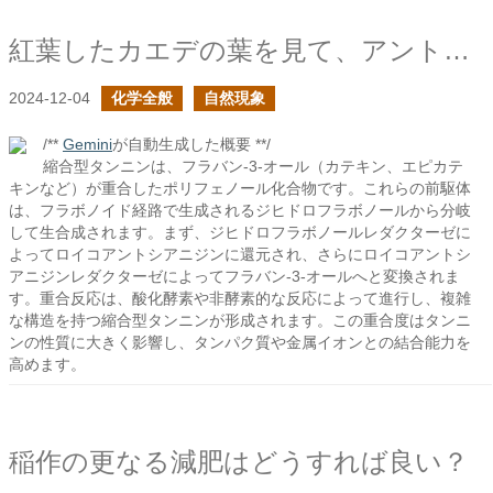
紅葉したカエデの葉を見て、アントシアニンの分解を考える
2024-12-04
化学全般
自然現象
/**
Gemini
が自動生成した概要 **/
縮合型タンニンは、フラバン-3-オール（カテキン、エピカテ
キンなど）が重合したポリフェノール化合物です。これらの前駆体
は、フラボノイド経路で生成されるジヒドロフラボノールから分岐
して生合成されます。まず、ジヒドロフラボノールレダクターゼに
よってロイコアントシアニジンに還元され、さらにロイコアントシ
アニジンレダクターゼによってフラバン-3-オールへと変換されま
す。重合反応は、酸化酵素や非酵素的な反応によって進行し、複雑
な構造を持つ縮合型タンニンが形成されます。この重合度はタンニ
ンの性質に大きく影響し、タンパク質や金属イオンとの結合能力を
高めます。
稲作の更なる減肥はどうすれば良い？