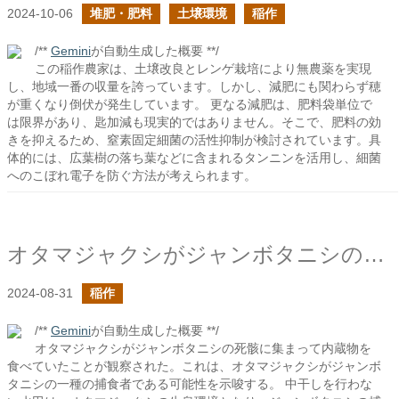
2024-10-06
堆肥・肥料
土壌環境
稲作
/**
Gemini
が自動生成した概要 **/
この稲作農家は、土壌改良とレンゲ栽培により無農薬を実現
し、地域一番の収量を誇っています。しかし、減肥にも関わらず穂
が重くなり倒伏が発生しています。 更なる減肥は、肥料袋単位で
は限界があり、匙加減も現実的ではありません。そこで、肥料の効
きを抑えるため、窒素固定細菌の活性抑制が検討されています。具
体的には、広葉樹の落ち葉などに含まれるタンニンを活用し、細菌
へのこぼれ電子を防ぐ方法が考えられます。
オタマジャクシがジャンボタニシの死骸に集まっていた
2024-08-31
稲作
/**
Gemini
が自動生成した概要 **/
オタマジャクシがジャンボタニシの死骸に集まって内蔵物を
食べていたことが観察された。これは、オタマジャクシがジャンボ
タニシの一種の捕食者である可能性を示唆する。 中干しを行わな