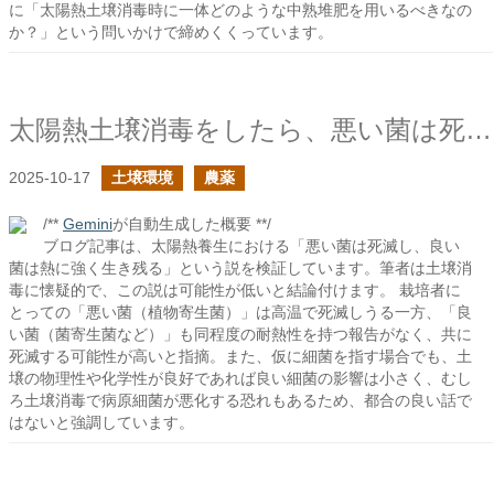
に「太陽熱土壌消毒時に一体どのような中熟堆肥を用いるべきなの
か？」という問いかけで締めくくっています。
太陽熱土壌消毒をしたら、悪い菌は死滅し、良い菌は生き残るのか？
2025-10-17
土壌環境
農薬
/**
Gemini
が自動生成した概要 **/
ブログ記事は、太陽熱養生における「悪い菌は死滅し、良い
菌は熱に強く生き残る」という説を検証しています。筆者は土壌消
毒に懐疑的で、この説は可能性が低いと結論付けます。 栽培者に
とっての「悪い菌（植物寄生菌）」は高温で死滅しうる一方、「良
い菌（菌寄生菌など）」も同程度の耐熱性を持つ報告がなく、共に
死滅する可能性が高いと指摘。また、仮に細菌を指す場合でも、土
壌の物理性や化学性が良好であれば良い細菌の影響は小さく、むし
ろ土壌消毒で病原細菌が悪化する恐れもあるため、都合の良い話で
はないと強調しています。