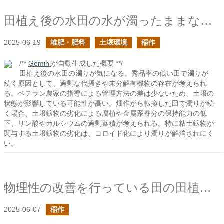
田植え後の水田の水が濁ったままなのは何故なのだろうか？
2025-06-19
堆肥・肥料
土壌環境
稲作
/**
Gemini
が自動生成した概要 **/
田植え後の水田の濁りが気になる。秀品率の低い田で濁りが
続く原因として、過剰な代掻きや未分解有機物の存在が考えられ
る。ベテラン農家の指導による管理方法の差は少ないため、土壌の
状態が影響している可能性が高い。畑作から転換した田で濁りが続
く場合、土壌鉱物の劣化による腐植や金属系養分の保持能力の低
下、リン酸やカルシウムの過剰蓄積が考えられる。特に粘土鉱物が
関与する土壌鉱物の劣化は、コロイド化により濁りが解消されにく
い。
物理性の改善を行っている田の田植え2025
2025-06-07
稲作