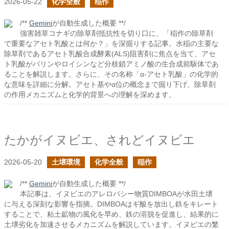
2026-05-22
化学全般
稲作
/**
Gemini
が自動生成した概要 **/
強害雑草コナギの除草剤抵抗性を切り口に、「稲作の除草剤
で重要なアセト乳酸とは何か？」を深掘りする記事。水稲の主要な
除草剤であるアセト乳酸合成酵素(ALS)阻害剤に焦点を当て、アセ
ト乳酸がバリンやロイシンなど分枝鎖アミノ酸の生合成前駆体であ
ることを解説します。さらに、その名称「α-アセト乳酸」の化学的
な意味を詳細に分解。アセト基やα位の概念まで掘り下げ、除草剤
の作用メカニズムと化学的背景への理解を深めます。
たかがイヌビエ、されどイヌビエ
2026-05-20
土壌環境
化学全般
稲作
/**
Gemini
が自動生成した概要 **/
本記事は、イヌビエのアレロパシー物質DIMBOAが水田土壌
に与える深刻な影響を指摘。DIMBOAはギ酸を放出し鉄をキレート
することで、粘土鉱物の風化を早め、鉄の溶脱を促進し、結果的に
土壌劣化を加速させるメカニズムを解説しています。イヌビエの繁