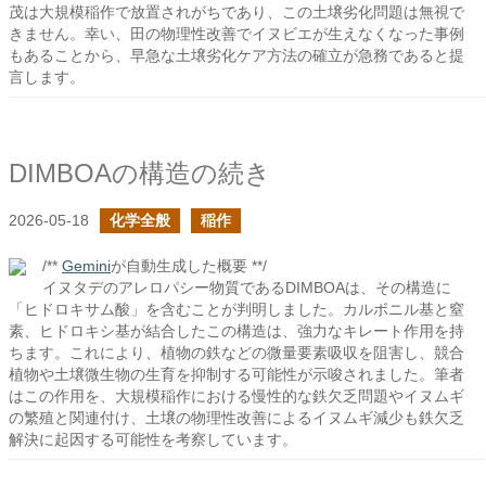
茂は大規模稲作で放置されがちであり、この土壌劣化問題は無視で
きません。幸い、田の物理性改善でイヌビエが生えなくなった事例
もあることから、早急な土壌劣化ケア方法の確立が急務であると提
言します。
DIMBOAの構造の続き
2026-05-18
化学全般
稲作
/**
Gemini
が自動生成した概要 **/
イヌタデのアレロパシー物質であるDIMBOAは、その構造に
「ヒドロキサム酸」を含むことが判明しました。カルボニル基と窒
素、ヒドロキシ基が結合したこの構造は、強力なキレート作用を持
ちます。これにより、植物の鉄などの微量要素吸収を阻害し、競合
植物や土壌微生物の生育を抑制する可能性が示唆されました。筆者
はこの作用を、大規模稲作における慢性的な鉄欠乏問題やイヌムギ
の繁殖と関連付け、土壌の物理性改善によるイヌムギ減少も鉄欠乏
解決に起因する可能性を考察しています。