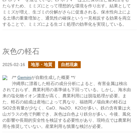
たらすため、ミミズにとって理想的な環境を作り出す。結果として
ミミズが増え、生ゴミの分解がさらに促進される。保水性向上によ
る土壌の重量増加と、通気性の確保という一見相反する効果を両立
することで、ミミズによる生ゴミ処理の効率化を実現している。
灰色の軽石
2025-02-16
地形・地質
自然現象
/**
Gemini
が自動生成した概要 **/
沖縄県に漂着した軽石の成分分析によると、有害金属は検出
されておらず、農業利用の基準値も下回っている。しかし、海水由
来の塩化物イオン濃度が高く、農業利用には脱塩処理が必要。ま
た、軽石の組成は産地によって異なり、福徳岡ノ場由来の軽石は
SiO2含有量が少なく、CaO、Na2O、K2Oが多い。鉄の含有量は火
山ガラスの色で判断でき、灰色は白色より鉄分が多い。今後、風化
の影響や長期的安全性を検証する必要性があり、現時点では農業利
用を推奨していない。産業利用も慎重な検討が必要。