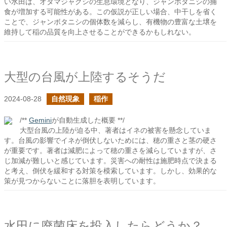
い水田は、オタマジャクシの生息環境となり、ジャンボタニシの捕
食が増加する可能性がある。この仮説が正しい場合、中干しを省く
ことで、ジャンボタニシの個体数を減らし、有機物の豊富な土壌を
維持して稲の品質を向上させることができるかもしれない。
大型の台風が上陸するそうだ
2024-08-28
自然現象
稲作
/**
Gemini
が自動生成した概要 **/
大型台風の上陸が迫る中、著者はイネの被害を懸念していま
す。台風の影響でイネが倒伏しないためには、穂の重さと茎の硬さ
が重要です。著者は減肥によって穂の重さを減らしていますが、さ
じ加減が難しいと感じています。災害への耐性は施肥時点で決まる
と考え、倒伏を緩和する対策を模索しています。しかし、効果的な
策が見つからないことに落胆を表明しています。
水田に廃菌床を投入したらどうか？