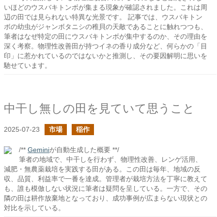
いほどのウスバキトンボが集まる現象が確認されました。これは周
辺の田では見られない特異な光景です。 記事では、ウスバキトン
ボの幼虫がジャンボタニシの稚貝の天敵であることに触れつつも、
筆者はなぜ特定の田にウスバキトンボが集中するのか、その理由を
深く考察。物理性改善田が持つイネの香り成分など、何らかの「目
印」に惹かれているのではないかと推測し、その要因解明に思いを
馳せています。
中干し無しの田を見ていて思うこと
2025-07-23
市場
稲作
/**
Gemini
が自動生成した概要 **/
筆者の地域で、中干しを行わず、物理性改善、レンゲ活用、
減肥・無農薬栽培を実践する田がある。この田は毎年、地域の反
収、品質、利益率で一番を達成。管理者が栽培方法を丁寧に教えて
も、誰も模倣しない状況に筆者は疑問を呈している。一方で、その
隣の田は耕作放棄地となっており、成功事例が広まらない現状との
対比を示している。