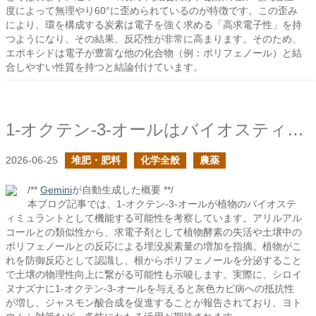
度によって無理やり60°に歪められているのが特徴です。この歪み
により、環を構成する炭素は電子を強く求める「高求電子性」を持
つようになり、その結果、反応性が非常に高まります。そのため、
エポキシドは電子が豊富な他の化合物（例：ポリフェノール）と結
合しやすい性質を持つと結論付けています。
1-オクテン-3-オールはバイオスティミュラント？
2026-06-25
堆肥・肥料
化学全般
農薬
/**
Gemini
が自動生成した概要 **/
本ブログ記事では、1-オクテン-3-オールが植物のバイオステ
ィミュラントとして機能する可能性を考察しています。アリルアル
コールとの類似性から、求電子剤として植物酵素の失活や土壌中の
ポリフェノールとの反応による埋没炭素量の増加を指摘。植物がこ
れを防御反応として認識し、根からポリフェノールを分泌すること
で土壌の物理性向上に繋がる可能性も示唆します。実際に、シロイ
ヌナズナに1-オクテン-3-オールを与えると灰色カビ病への抵抗性
が増し、ジャスモン酸合成を促進することが報告されており、ヨト