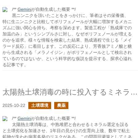
/**
Gemini
が自動生成した概要 **/
黒ニンニクを頂いたことをきっかけに、筆者はその栄養価、
特に生ニンニクと比較してポリフェノールが大幅に増加するメカニ
ズムに強い関心を持ち、考察を深めます。製造工程が「熟成庫での
加温のみ」というシンプルさに対し、なぜポリフェノールが増える
のかを追求。様々な情報を検索した結果、熟成過程で生じる「メイ
ラード反応」に着目します。この反応により、芳香族アミノ酸と糖
から生成される「メラノイジン」がポリフェノールとして検出され
ているのではないか、という科学的な仮説を提示する、探求心溢れ
る記事です。
太陽熱土壌消毒の時に投入するミネラルの選定は適切か？
2025-10-22
土壌環境
農薬
/**
Gemini
が自動生成した概要 **/
太陽熱土壌消毒は、中熟堆肥と合わせるミネラル選定を誤る
と土壌劣化を加速させ、1年目の見かけの生育向上後、数年で粘土
鉱物が失われ病害多発のリスクがある。この問題回避策としてミネ