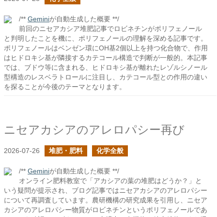
/**
Gemini
が自動生成した概要 **/
前回のニセアカシア堆肥記事でロビネチンがポリフェノール
と判明したことを機に、ポリフェノールの理解を深める記事です。
ポリフェノールはベンゼン環にOH基2個以上を持つ化合物で、作用
はヒドロキシ基が隣接するカテコール構造で判断が一般的。本記事
では、ブドウ等に含まれる、ヒドロキシ基が離れたレゾルシノール
型構造のレスベラトロールに注目し、カテコール型との作用の違い
を探ることが今後のテーマとなります。
ニセアカシアのアレロパシー再び
2026-07-26
堆肥・肥料
化学全般
/**
Gemini
が自動生成した概要 **/
オンライン肥料教室で「アカシアの葉の堆肥はどうか？」と
いう疑問が提示され、ブログ記事ではニセアカシアのアレロパシー
について再調査しています。農研機構の研究成果を引用し、ニセア
カシアのアレロパシー物質がロビネチンというポリフェノールであ