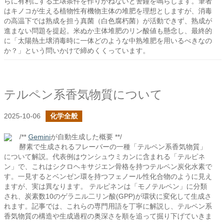
らに有利にする土壌条件を作りかねないと警鐘を鳴らします。筆者
はキノコが生える植物性有機物主体の堆肥を理想としますが、消毒
の高温下では熟成を担う真菌（白色腐朽菌）が活動できず、熟成が
進まない問題を提起。米ぬか主体堆肥のリン酸値も懸念し、最終的
に「太陽熱土壌消毒時に一体どのような中熟堆肥を用いるべきなの
か？」という問いかけで締めくくっています。
テルペン系香気物質について
2025-10-06
化学全般
/**
Gemini
が自動生成した概要 **/
酵素で生成されるフレーバーの一種「テルペン系香気物質」
について解説。代表例はウンシュウミカンに含まれる「テルピネ
ン」で、これはシクロヘキサジエン骨格を持つテルペン炭化水素で
す。一見するとベンゼン環を持つフェノール性化合物のように見え
ますが、実は異なります。 テルピネンは「モノテルペン」に分類
され、炭素数10のゲラニル二リン酸(GPP)が環状に変化して生成さ
れます。記事では、これらの専門用語を丁寧に解説し、テルペン系
香気物質の構造や生成過程の奥深さを順を追って掘り下げていきま