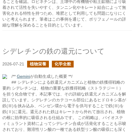
ることを確認。ロビネチンは、土壌中の有機物や粘土鉱物により吸
着されて活性を失いやすく、タンニン化やキレート結合によって無
害化される特性を持つため、堆肥として利用しても問題になりにく
いと考えられます。筆者はこの事例を通じて、ポリフェノールの詳
細な理解を深めることを目的としています。
シデレチンの鉄の還元について
2026-07-21
植物栄養
化学全般
/**
Gemini
が自動生成した概要 **/
## シデレチンによる鉄還元メカニズムと植物の鉄獲得戦略の
要約 シデレチンは、植物の重要な鉄獲得戦略（ストラテジーⅠ）
を担う化合物です。本記事では、その詳細な鉄還元メカニズムを解
説しています。シデレチンのカテコール部位にあるヒドロキシ基が
鉄(Ⅲ)を挟み込み、ベンゼン環から電子を供与することで鉄(Ⅲ)を
鉄(Ⅱ)に還元。還元された鉄はキレートから外れて放出され、植物
の根に効率的に吸収される仕組みです。 この戦略は、バイオステ
ィミュラント資材によってシデレチン合成が活発化することも示唆
されており、難溶性リン酸の一種である鉄型リン酸の吸収にも深く