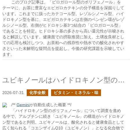
このブログ記事は、「ピロガロール型のポリフェノール」を
テーマに、お茶に豊富なエピガロカテキンの分子構造を深掘りして
います。これまでに扱ったカテコール型、レゾルシノール型、ハイ
ドロキノン型を基に、エピガロカテキンは左側のベンゼン環がレゾ
ルシノール型、右側がヒドロキシ基3つ結合の「ピロガロール型」
であることを特定。ヒドロキシ基の多さから高い還元性が示唆され
ると解説しています。健康面での摂取推奨に加え、土壌改良材とし
ての応用も検討しつつ、お茶粕への残存性や熱水での酸化されやす
さといった未解明な疑問点を提起し、今後の研究課題を示唆してい
ます。
ユビキノールはハイドロキノン型のポリフェノールか？
2026-07-31
化学全般
ビタミン・ミネラル・味
/**
Gemini
が自動生成した概要 **/
「ハイドロキノン型のポリフェノール」について調査を進め
る中で、アルブチンに続き「ユビキノール」の構造がハイドロキノ
ン型であると判明。ユビキノールは、酸化されると健康食品として
広く知られる「コエンザイムQ10（ユビキノン）」となる化合物で