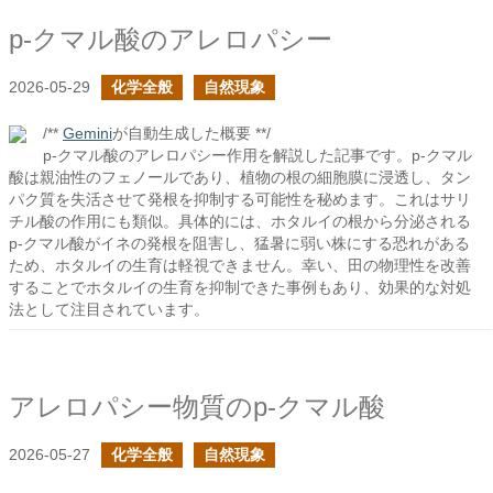
p-クマル酸のアレロパシー
2026-05-29
化学全般
自然現象
/**
Gemini
が自動生成した概要 **/
p-クマル酸のアレロパシー作用を解説した記事です。p-クマル
酸は親油性のフェノールであり、植物の根の細胞膜に浸透し、タン
パク質を失活させて発根を抑制する可能性を秘めます。これはサリ
チル酸の作用にも類似。具体的には、ホタルイの根から分泌される
p-クマル酸がイネの発根を阻害し、猛暑に弱い株にする恐れがある
ため、ホタルイの生育は軽視できません。幸い、田の物理性を改善
することでホタルイの生育を抑制できた事例もあり、効果的な対処
法として注目されています。
アレロパシー物質のp-クマル酸
2026-05-27
化学全般
自然現象