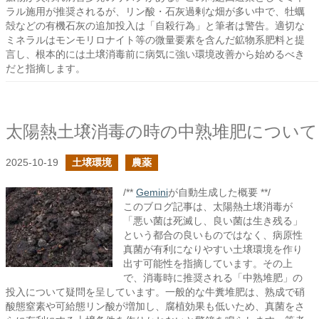
ラル施用が推奨されるが、リン酸・石灰過剰な畑が多い中で、牡蠣
殻などの有機石灰の追加投入は「自殺行為」と筆者は警告。適切な
ミネラルはモンモリロナイト等の微量要素を含んだ鉱物系肥料と提
言し、根本的には土壌消毒前に病気に強い環境改善から始めるべき
だと指摘します。
太陽熱土壌消毒の時の中熟堆肥について
2025-10-19
土壌環境
農薬
/**
Gemini
が自動生成した概要 **/
このブログ記事は、太陽熱土壌消毒が
「悪い菌は死滅し、良い菌は生き残る」
という都合の良いものではなく、病原性
真菌が有利になりやすい土壌環境を作り
出す可能性を指摘しています。その上
で、消毒時に推奨される「中熟堆肥」の
投入について疑問を呈しています。一般的な牛糞堆肥は、熟成で硝
酸態窒素や可給態リン酸が増加し、腐植効果も低いため、真菌をさ