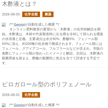
木酢液とは？
2026-08-03
化学全般
農薬
/**
Gemini
が自動生成した概要 **/
オンライン肥料教室の要望から「木酢液」の化学的解説を開
始。木酢液は、木材や竹炭製造時に出る煙を冷却して得られる燻臭
の水溶液と定義。主要成分は水分90%、酢酸5%、フェノール類
50%に加え、約200種の化合物で構成されます。フェノール類には
フェノール、グアイアコール、フルフラールなどが含まれ、市販の
食酢にフェノール類が加わったイメージと解説。次回は、木酢液の
殺菌用途を踏まえ、酢酸の殺菌性に焦点を当てて詳述する予定で
す。
ピロガロール型のポリフェノール
2026-08-01
化学全般
/**
Gemini
が自動生成した概要 **/