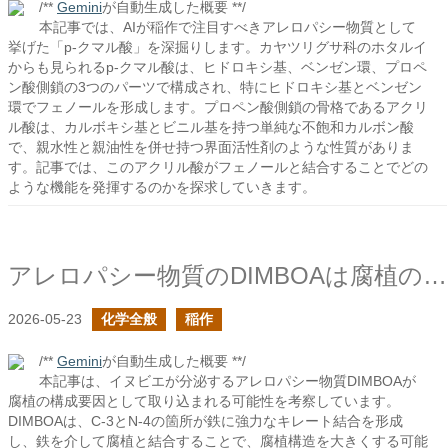
/**
Gemini
が自動生成した概要 **/
本記事では、AIが稲作で注目すべきアレロパシー物質として
挙げた「p-クマル酸」を深掘りします。カヤツリグサ科のホタルイ
からも見られるp-クマル酸は、ヒドロキシ基、ベンゼン環、プロペ
ン酸側鎖の3つのパーツで構成され、特にヒドロキシ基とベンゼン
環でフェノールを形成します。プロペン酸側鎖の骨格であるアクリ
ル酸は、カルボキシ基とビニル基を持つ単純な不飽和カルボン酸
で、親水性と親油性を併せ持つ界面活性剤のような性質がありま
す。記事では、このアクリル酸がフェノールと結合することでどの
ような機能を発揮するのかを探求していきます。
アレロパシー物質のDIMBOAは腐植の構成要因として取り込まれるか？
2026-05-23
化学全般
稲作
/**
Gemini
が自動生成した概要 **/
本記事は、イヌビエが分泌するアレロパシー物質DIMBOAが
腐植の構成要因として取り込まれる可能性を考察しています。
DIMBOAは、C-3とN-4の箇所が鉄に強力なキレート結合を形成
し、鉄を介して腐植と結合することで、腐植構造を大きくする可能