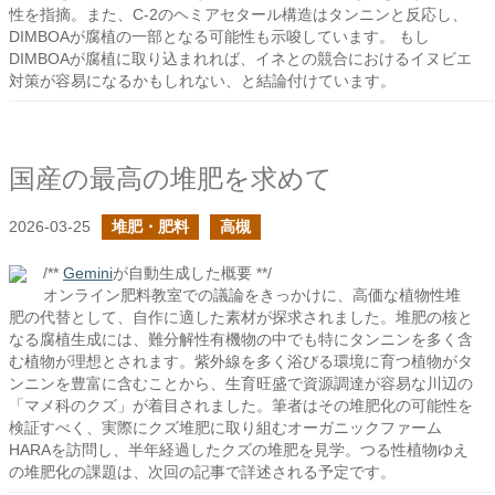
性を指摘。また、C-2のヘミアセタール構造はタンニンと反応し、
DIMBOAが腐植の一部となる可能性も示唆しています。 もし
DIMBOAが腐植に取り込まれれば、イネとの競合におけるイヌビエ
対策が容易になるかもしれない、と結論付けています。
国産の最高の堆肥を求めて
2026-03-25
堆肥・肥料
高槻
/**
Gemini
が自動生成した概要 **/
オンライン肥料教室での議論をきっかけに、高価な植物性堆
肥の代替として、自作に適した素材が探求されました。堆肥の核と
なる腐植生成には、難分解性有機物の中でも特にタンニンを多く含
む植物が理想とされます。紫外線を多く浴びる環境に育つ植物がタ
ンニンを豊富に含むことから、生育旺盛で資源調達が容易な川辺の
「マメ科のクズ」が着目されました。筆者はその堆肥化の可能性を
検証すべく、実際にクズ堆肥に取り組むオーガニックファーム
HARAを訪問し、半年経過したクズの堆肥を見学。つる性植物ゆえ
の堆肥化の課題は、次回の記事で詳述される予定です。