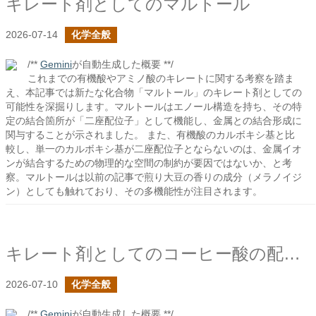
キレート剤としてのマルトール
2026-07-14
化学全般
/**
Gemini
が自動生成した概要 **/
これまでの有機酸やアミノ酸のキレートに関する考察を踏ま
え、本記事では新たな化合物「マルトール」のキレート剤としての
可能性を深掘りします。マルトールはエノール構造を持ち、その特
定の結合箇所が「二座配位子」として機能し、金属との結合形成に
関与することが示されました。 また、有機酸のカルボキシ基と比
較し、単一のカルボキシ基が二座配位子とならないのは、金属イオ
ンが結合するための物理的な空間の制約が要因ではないか、と考
察。マルトールは以前の記事で煎り大豆の香りの成分（メラノイジ
ン）としても触れており、その多機能性が注目されます。
キレート剤としてのコーヒー酸の配位子について
2026-07-10
化学全般
/**
Gemini
が自動生成した概要 **/