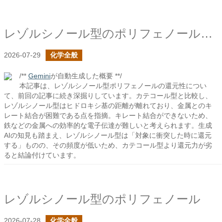
レゾルシノール型のポリフェノールの続き
2026-07-29
化学全般
/**
Gemini
が自動生成した概要 **/
本記事は、レゾルシノール型ポリフェノールの還元性につい
て、前回の記事に続き深掘りしています。カテコール型と比較し、
レゾルシノール型はヒドロキシ基の距離が離れており、金属とのキ
レート結合が困難である点を指摘。キレート結合ができないため、
鉄などの金属への効率的な電子伝達が難しいと考えられます。生成
AIの知見も踏まえ、レゾルシノール型は「対象に衝突した時に還元
する」ものの、その頻度が低いため、カテコール型より還元力が劣
ると結論付けています。
レゾルシノール型のポリフェノール
2026-07-28
化学全般