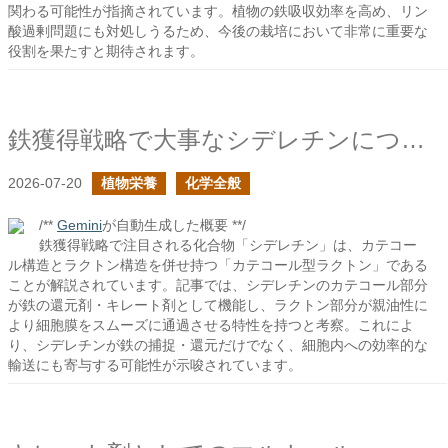
関わる可能性が指摘されています。植物の鉄吸収効率を高め、リン
酸過剰問題にも対処しうるため、今後の栽培において非常に重要な
役割を果たすと期待されます。
鉄獲得戦略で大事なシデレチンについて
2026-07-20
植物栄養
化学全般
/**
Gemini
が自動生成した概要 **/
鉄獲得戦略で注目される化合物「シデレチン」は、カテコー
ル構造とラクトン構造を併せ持つ「カテコール型ラクトン」である
ことが解説されています。記事では、シデレチンのカテコール部分
が鉄の還元剤・キレート剤として機能し、ラクトン部分が親油性に
より細胞膜をスムーズに通過させる特性を持つと考察。これによ
り、シデレチンが鉄の捕捉・還元だけでなく、細胞内への効率的な
輸送にも寄与する可能性が示唆されています。