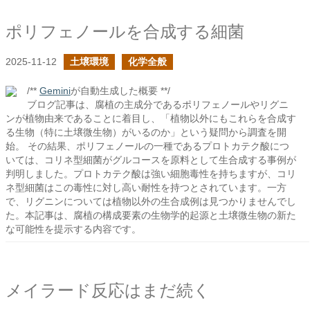
ポリフェノールを合成する細菌
2025-11-12
土壌環境
化学全般
/**
Gemini
が自動生成した概要 **/
ブログ記事は、腐植の主成分であるポリフェノールやリグニ
ンが植物由来であることに着目し、「植物以外にもこれらを合成す
る生物（特に土壌微生物）がいるのか」という疑問から調査を開
始。 その結果、ポリフェノールの一種であるプロトカテク酸につ
いては、コリネ型細菌がグルコースを原料として生合成する事例が
判明しました。プロトカテク酸は強い細胞毒性を持ちますが、コリ
ネ型細菌はこの毒性に対し高い耐性を持つとされています。一方
で、リグニンについては植物以外の生合成例は見つかりませんでし
た。本記事は、腐植の構成要素の生物学的起源と土壌微生物の新た
な可能性を提示する内容です。
メイラード反応はまだ続く