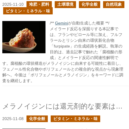
2025-11-10
堆肥・肥料
土壌環境
化学全般
自然現象
ビタミン・ミネラル・味
/**
Gemini
が自動生成した概要 **/
メイラード反応を深掘りする本記事で
は、フランやピロール等に加え、フルフ
ラールとリシン由来の環状新化合物
「furpipate」の生成経路を解説。執筆の
目的は、過去記事で触れた「腐植酸の形
成」とメイラード反応の関連性解明で
す。腐植酸の環状構造がメラノイジンに由来する可能性に着目し、
フェノール性化合物やポリフェノールとの複合的な視点から現象理
解へ。今後は「ポリフェノールとメラノイジン」をキーワードに調
査を継続します。
メラノイジンには還元剤的な要素はあるか？
2025-11-08
化学全般
ビタミン・ミネラル・味