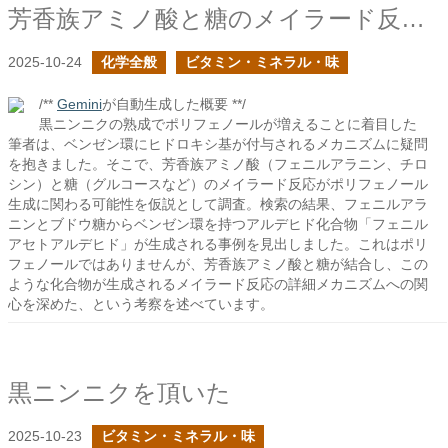
芳香族アミノ酸と糖のメイラード反応でポリフェノールは生成されるか？
2025-10-24
化学全般
ビタミン・ミネラル・味
/**
Gemini
が自動生成した概要 **/
黒ニンニクの熟成でポリフェノールが増えることに着目した
筆者は、ベンゼン環にヒドロキシ基が付与されるメカニズムに疑問
を抱きました。そこで、芳香族アミノ酸（フェニルアラニン、チロ
シン）と糖（グルコースなど）のメイラード反応がポリフェノール
生成に関わる可能性を仮説として調査。検索の結果、フェニルアラ
ニンとブドウ糖からベンゼン環を持つアルデヒド化合物「フェニル
アセトアルデヒド」が生成される事例を見出しました。これはポリ
フェノールではありませんが、芳香族アミノ酸と糖が結合し、この
ような化合物が生成されるメイラード反応の詳細メカニズムへの関
心を深めた、という考察を述べています。
黒ニンニクを頂いた
2025-10-23
ビタミン・ミネラル・味