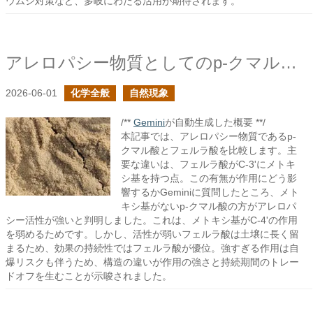
ウムシ対策など、多岐にわたる活用が期待されます。
アレロパシー物質としてのp-クマル酸とフェルラ酸
2026-06-01
化学全般
自然現象
/**
Gemini
が自動生成した概要 **/
本記事では、アレロパシー物質であるp-
クマル酸とフェルラ酸を比較します。主
要な違いは、フェルラ酸がC-3'にメトキ
シ基を持つ点。この有無が作用にどう影
響するかGeminiに質問したところ、メト
キシ基がないp-クマル酸の方がアレロパ
シー活性が強いと判明しました。これは、メトキシ基がC-4'の作用
を弱めるためです。しかし、活性が弱いフェルラ酸は土壌に長く留
まるため、効果の持続性ではフェルラ酸が優位。強すぎる作用は自
爆リスクも伴うため、構造の違いが作用の強さと持続期間のトレー
ドオフを生むことが示唆されました。