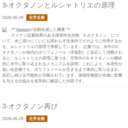
3-オクタノンとルシャトリエの原理
2026-06-29
化学全般
/**
Gemini
が自動生成した概要 **/
ナメクジ忌避効果のある揮発性化合物「3-オクタノン」につ
いて、水に溶けにくいにも関わらず生体内でどのように作用するか
を、ルシャトリエの原理で考察しています。 記事では、水中の3-
オクタノンが体内のポリフェノール（求核剤）と反応して消費され
ると、ルシャトリエの原理に基づき、空気中の3-オクタノンが継続
的に水中に取り込まれるメカニズムを説明。これにより、水溶性が
低い化合物でも、ポリフェノールが尽きるまで体内に取り込まれ、
反応し続ける可能性が示唆されています。揮発性物質が生物に影響
を与える仕組みを化学的に解説した内容です。
3-オクタノン再び
2026-06-28
化学全般