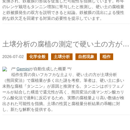
変換され、鉄被膜の形成を促進した可能性を指摘しています。昨年
のレンゲ栽培もタンニン増加に寄与したと推測し、硬い土の腐植量
と鉄被膜発生の双方を説明できると結論。鉄被膜の流出による慢性
的な鉄欠乏を回避する対策の必要性を提示しています。
土壌分析の腐植の測定で硬い土の方が腐植量が多かったのは何故だろう？
2026-07-02
化学全般
土壌分析
自然現象
稲作
/**
Gemini
が自動生成した概要 **/
稲作生育の良いフカフカな土より、硬い土の方が土壌分析
（熊田変法）で腐植量が多く出た謎を考察。筆者は、硬い土に多い
未熟な腐植『タンニン』が原因と推測する。タンニンはポリフェノ
ールが結合した構造で還元性が高く、熊田変法の過マンガン酸カリ
ウム酸化法で過剰に反応するため、実際の腐植量より高い数値が検
出された可能性を指摘。土壌の性質と腐植量分析結果の乖離に対
し、新たな解釈を提供する。