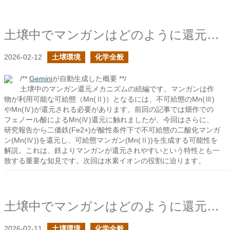
土壌中でマンガンはどのように還元されるか？の続き
2026-02-12
土壌環境
化学全般
/**
Gemini
が自動生成した概要 **/
土壌中のマンガン還元メカニズムの続編です。マンガンは作
物が利用可能な可給態（Mn(Ⅱ)）となるには、不可給態のMn(Ⅲ)
やMn(Ⅳ)が還元される必要があります。前回の記事では畑作での
フェノール酸によるMn(Ⅳ)還元に触れましたが、今回はさらに、
研究報告から二価鉄(Fe2+)が酸性条件下で不可給態の二酸化マンガ
ン(Mn(Ⅳ))を還元し、可給態マンガン(Mn(Ⅱ))を生成する可能性を
解説。これは、鉄よりマンガンが還元されやすいという特性とも一
致する重要な知見です。次回は水素イオンの役割に迫ります。
土壌中でマンガンはどのように還元されるか？
2026-02-11
土壌環境
化学全般