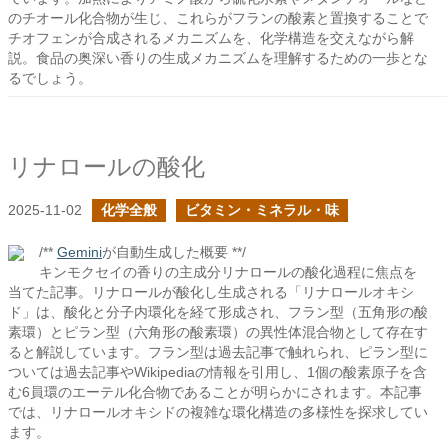
のチオール化合物が生じ、これらがフランの酸素と置換することで
チオフェンが合成されるメカニズムを、化学構造を交えながら解
説。食品の奥深い香りの生成メカニズムを理解するための一歩とな
るでしょう。
リナロールの酸化
2025-11-02
化学全般
ビタミン・ミネラル・味
/**
Gemini
が自動生成した概要 **/
キンモクセイの香りの主成分リナロールの酸化過程に焦点を
当てた記事。リナロールが酸化し生成される「リナロールオキシ
ド」は、酸化と分子内環化を経て形成され、フラン型（五角形の酸
素環）とピラン型（六角形の酸素環）の異性体混合物として存在す
ると解説しています。フラン型は過去記事で触れられ、ピラン型に
ついては過去記事やWikipediaの情報を引用し、1個の酸素原子を含
む6員環のエーテル化合物であることが明らかにされます。本記事
では、リナロールオキシドの複雑な環化構造の多様性を探求してい
ます。