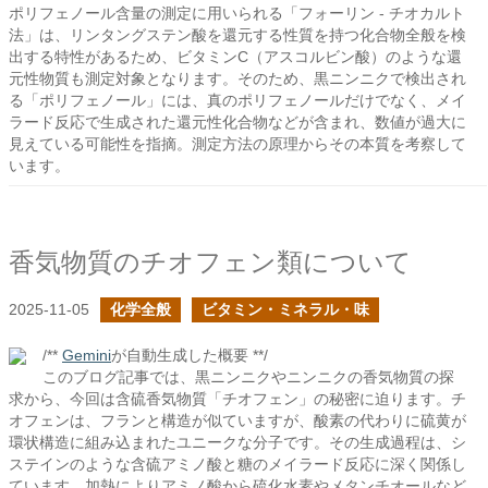
ポリフェノール含量の測定に用いられる「フォーリン - チオカルト
法」は、リンタングステン酸を還元する性質を持つ化合物全般を検
出する特性があるため、ビタミンC（アスコルビン酸）のような還
元性物質も測定対象となります。そのため、黒ニンニクで検出され
る「ポリフェノール」には、真のポリフェノールだけでなく、メイ
ラード反応で生成された還元性化合物などが含まれ、数値が過大に
見えている可能性を指摘。測定方法の原理からその本質を考察して
います。
香気物質のチオフェン類について
2025-11-05
化学全般
ビタミン・ミネラル・味
/**
Gemini
が自動生成した概要 **/
このブログ記事では、黒ニンニクやニンニクの香気物質の探
求から、今回は含硫香気物質「チオフェン」の秘密に迫ります。チ
オフェンは、フランと構造が似ていますが、酸素の代わりに硫黄が
環状構造に組み込まれたユニークな分子です。その生成過程は、シ
ステインのような含硫アミノ酸と糖のメイラード反応に深く関係し
ています。加熱によりアミノ酸から硫化水素やメタンチオールなど