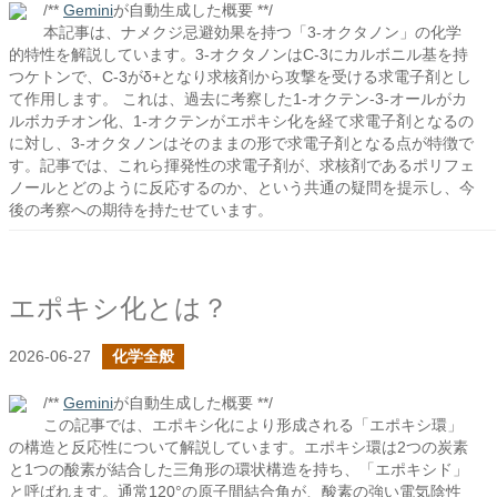
/**
Gemini
が自動生成した概要 **/
本記事は、ナメクジ忌避効果を持つ「3-オクタノン」の化学
的特性を解説しています。3-オクタノンはC-3にカルボニル基を持
つケトンで、C-3がδ+となり求核剤から攻撃を受ける求電子剤とし
て作用します。 これは、過去に考察した1-オクテン-3-オールがカ
ルボカチオン化、1-オクテンがエポキシ化を経て求電子剤となるの
に対し、3-オクタノンはそのままの形で求電子剤となる点が特徴で
す。記事では、これら揮発性の求電子剤が、求核剤であるポリフェ
ノールとどのように反応するのか、という共通の疑問を提示し、今
後の考察への期待を持たせています。
エポキシ化とは？
2026-06-27
化学全般
/**
Gemini
が自動生成した概要 **/
この記事では、エポキシ化により形成される「エポキシ環」
の構造と反応性について解説しています。エポキシ環は2つの炭素
と1つの酸素が結合した三角形の環状構造を持ち、「エポキシド」
と呼ばれます。通常120°の原子間結合角が、酸素の強い電気陰性