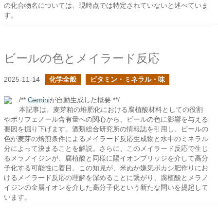
の化合物名については、現時点では特定されていないと述べていま
す。
ビールの色とメイラード反応
2025-11-14
化学全般
ビタミン・ミネラル・味
/**
Gemini
が自動生成した概要 **/
本記事は、麦芽粕の堆肥化における腐植酸材料としての役割
やポリフェノール含有量への関心から、ビールの色に影響を与える
要因を掘り下げます。酒類総合研究所の情報誌を引用し、ビールの
色が麦芽の焙煎条件によるメイラード反応生成物と水中のミネラル
分によって決まることを解説。さらに、このメイラード反応で生じ
るメラノイジンが、腐植酸と同様に陽イオンブリッジを介して高分
子化する可能性に着目。この知見が、米ぬか嫌気ボカシ肥作りにお
けるメイラード反応の理解を深めることに繋がり、腐植酸とメラノ
イジンの金属イオンを介した高分子化という新たな問いを提起して
います。