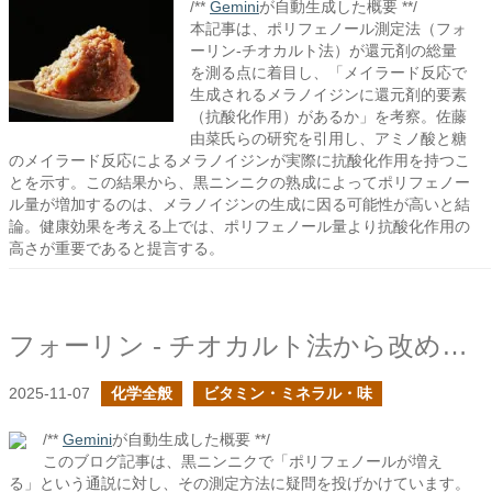
/**
Gemini
が自動生成した概要 **/
本記事は、ポリフェノール測定法（フォ
ーリン-チオカルト法）が還元剤の総量
を測る点に着目し、「メイラード反応で
生成されるメラノイジンに還元剤的要素
（抗酸化作用）があるか」を考察。佐藤
由菜氏らの研究を引用し、アミノ酸と糖
のメイラード反応によるメラノイジンが実際に抗酸化作用を持つこ
とを示す。この結果から、黒ニンニクの熟成によってポリフェノー
ル量が増加するのは、メラノイジンの生成に因る可能性が高いと結
論。健康効果を考える上では、ポリフェノール量より抗酸化作用の
高さが重要であると提言する。
フォーリン - チオカルト法から改めて黒ニンニクのポリフェノールについて考える
2025-11-07
化学全般
ビタミン・ミネラル・味
/**
Gemini
が自動生成した概要 **/
このブログ記事は、黒ニンニクで「ポリフェノールが増え
る」という通説に対し、その測定方法に疑問を投げかけています。