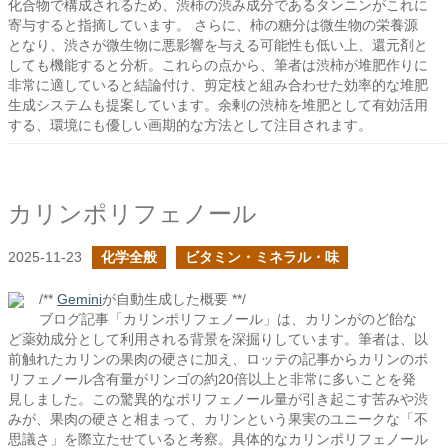
化合物で構成されるため、渋柿の渋み成分であるタンニンがこれに
寄与すると指摘しています。 さらに、柿の糖分は微生物の栄養源
となり、渋さが微生物に悪影響を与える可能性も低い上、還元剤と
しても機能すると分析。これらの点から、筆者は渋柿が堆肥作りに
非常に適していると結論付け、剪定枝と組み合わせた効率的な堆肥
生成システムも提案しています。余剰の渋柿を堆肥として有効活用
する、環境にも優しい画期的な方法として注目されます。
カリンポリフェノール
2025-11-23
化学全般
ビタミン・ミネラル・味
/**
Gemini
が自動生成した概要 **/
ブログ記事「カリンポリフェノール」は、カリンがのど飴な
ど薬効成分として利用される背景を深掘りしています。筆者は、以
前触れたカリンの果肉の硬さに加え、ロッテの記事からカリンのポ
リフェノール含有量がリンゴの約20倍以上と非常に多いことを発
見しました。この驚異的なポリフェノール量が引き起こす苦みや渋
みが、果肉の硬さと相まって、カリンという果実のユニークな「不
思議さ」を際立たせていると考察。具体的なカリンポリフェノール