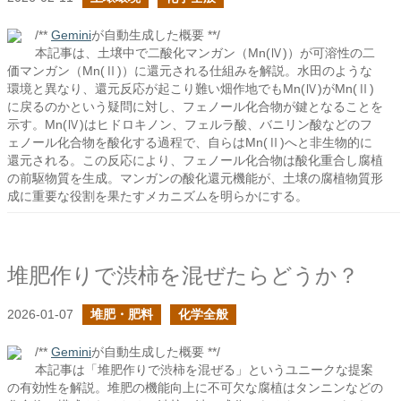
/**
Gemini
が自動生成した概要 **/
本記事は、土壌中で二酸化マンガン（Mn(Ⅳ)）が可溶性の二
価マンガン（Mn(Ⅱ)）に還元される仕組みを解説。水田のような
環境と異なり、還元反応が起こり難い畑作地でもMn(Ⅳ)がMn(Ⅱ)
に戻るのかという疑問に対し、フェノール化合物が鍵となることを
示す。Mn(Ⅳ)はヒドロキノン、フェルラ酸、バニリン酸などのフ
ェノール化合物を酸化する過程で、自らはMn(Ⅱ)へと非生物的に
還元される。この反応により、フェノール化合物は酸化重合し腐植
の前駆物質を生成。マンガンの酸化還元機能が、土壌の腐植物質形
成に重要な役割を果たすメカニズムを明らかにする。
堆肥作りで渋柿を混ぜたらどうか？
2026-01-07
堆肥・肥料
化学全般
/**
Gemini
が自動生成した概要 **/
本記事は「堆肥作りで渋柿を混ぜる」というユニークな提案
の有効性を解説。堆肥の機能向上に不可欠な腐植はタンニンなどの