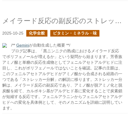
メイラード反応の副反応のストレッカー分解
2025-10-25
化学全般
ビタミン・ミネラル・味
/**
Gemini
が自動生成した概要 **/
ブログ記事は、「黒ニンニクの熟成におけるメイラード反応
でポリフェノールが増えるか」という疑問から始まります。芳香族
アミノ酸と単糖の反応生成物としてフェニルアセトアルデヒドに注
目し、これがポリフェノールではないことを確認。記事の主眼は、
このフェニルアセトアルデヒドがアミノ酸から合成される経路の一
つである「ストレッカー分解」の解説に移ります。ストレッカー分
解は、メイラード反応の副反応であり、アミノ酸が脱アミノ化と脱
炭酸を経て、カルボキシ基がアルデヒド基に変化することで炭素鎖
が短縮する反応です。フェニルアラニンからフェニルアセトアルデ
ヒドへの変化を具体例として、そのメカニズムを詳細に説明してい
ます。