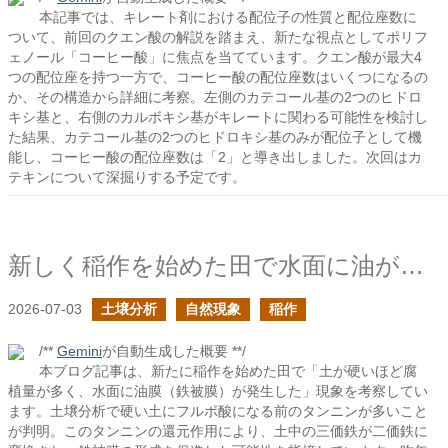
本記事では、キレート剤における配位子の性質と配位座数に
ついて、前回のクエン酸の解説を踏まえ、新たな視点としてポリフ
ェノール「コーヒー酸」に焦点を当てています。クエン酸が最大4
つの配位座を持つ一方で、コーヒー酸の配位座数はいくつになるの
か、その構造から詳細に考察。左側のカテコール基の2つのヒドロ
キシ基と、右側のカルボキシ基がキレートに関わる可能性を検討し
た結果、カテコール基の2つのヒドロキシ基のみが配位子として機
能し、コーヒー酸の配位座数は「2」と導き出しました。次回はカ
テキンについて深掘りする予定です。
新しく稲作を始めた田で水面に油が浮いていた再び
2026-07-03
土壌分析
自然現象
稲作
/**
Gemini
が自動生成した概要 **/
本ブログ記事は、新たに稲作を始めた田で「土が硬いほど腐
植量が多く、水面に油膜（鉄被膜）が発生した」現象を考察してい
ます。土壌分析で硬い土にフルボ酸になる前のタンニンが多いこと
が判明。このタンニンの還元作用により、土中の三価鉄が二価鉄に