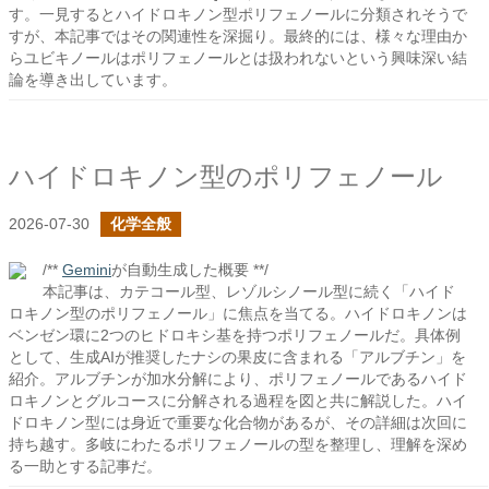
す。一見するとハイドロキノン型ポリフェノールに分類されそうで
すが、本記事ではその関連性を深掘り。最終的には、様々な理由か
らユビキノールはポリフェノールとは扱われないという興味深い結
論を導き出しています。
ハイドロキノン型のポリフェノール
2026-07-30
化学全般
/**
Gemini
が自動生成した概要 **/
本記事は、カテコール型、レゾルシノール型に続く「ハイド
ロキノン型のポリフェノール」に焦点を当てる。ハイドロキノンは
ベンゼン環に2つのヒドロキシ基を持つポリフェノールだ。具体例
として、生成AIが推奨したナシの果皮に含まれる「アルブチン」を
紹介。アルブチンが加水分解により、ポリフェノールであるハイド
ロキノンとグルコースに分解される過程を図と共に解説した。ハイ
ドロキノン型には身近で重要な化合物があるが、その詳細は次回に
持ち越す。多岐にわたるポリフェノールの型を整理し、理解を深め
る一助とする記事だ。