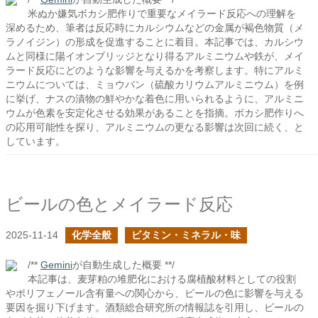
米ぬか嫌気ボカシ肥作りで重要なメイラード反応への理解を
深めるため、筆者は反応時にカルシウムなどの金属が褐色物質（メ
ラノイジン）の形成を促進することに着目。本記事では、カルシウ
ムと同様に陽イオンブリッジとなり得るアルミニウムや鉄が、メイ
ラード反応にどのような影響を与えるかを考察します。特にアルミ
ニウムについては、ミョウバン（硫酸カリウムアルミニウム）を例
に挙げ、ナスの漬物の鮮やかな着色に用いられるように、アルミニ
ウムが色素を安定化させる効果があることを指摘。ボカシ肥作りへ
の応用可能性を探り、アルミニウムの更なる影響は次回に続く、と
しています。
ビールの色とメイラード反応
2025-11-14
化学全般
ビタミン・ミネラル・味
/**
Gemini
が自動生成した概要 **/
本記事は、麦芽粕の堆肥化における腐植酸材料としての役割
やポリフェノール含有量への関心から、ビールの色に影響を与える
要因を掘り下げます。酒類総合研究所の情報誌を引用し、ビールの