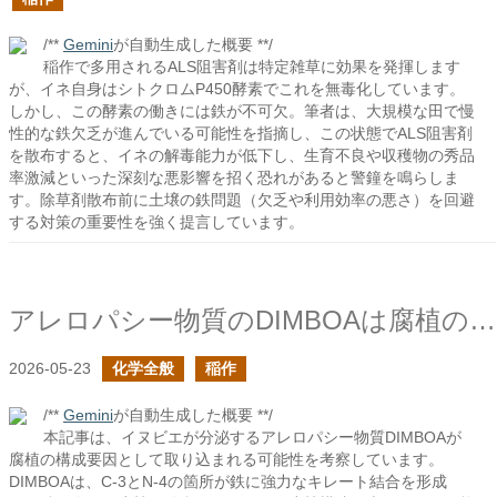
/**
Gemini
が自動生成した概要 **/
稲作で多用されるALS阻害剤は特定雑草に効果を発揮します
が、イネ自身はシトクロムP450酵素でこれを無毒化しています。
しかし、この酵素の働きには鉄が不可欠。筆者は、大規模な田で慢
性的な鉄欠乏が進んでいる可能性を指摘し、この状態でALS阻害剤
を散布すると、イネの解毒能力が低下し、生育不良や収穫物の秀品
率激減といった深刻な悪影響を招く恐れがあると警鐘を鳴らしま
す。除草剤散布前に土壌の鉄問題（欠乏や利用効率の悪さ）を回避
する対策の重要性を強く提言しています。
アレロパシー物質のDIMBOAは腐植の構成要因として取り込まれるか？
2026-05-23
化学全般
稲作
/**
Gemini
が自動生成した概要 **/
本記事は、イヌビエが分泌するアレロパシー物質DIMBOAが
腐植の構成要因として取り込まれる可能性を考察しています。
DIMBOAは、C-3とN-4の箇所が鉄に強力なキレート結合を形成