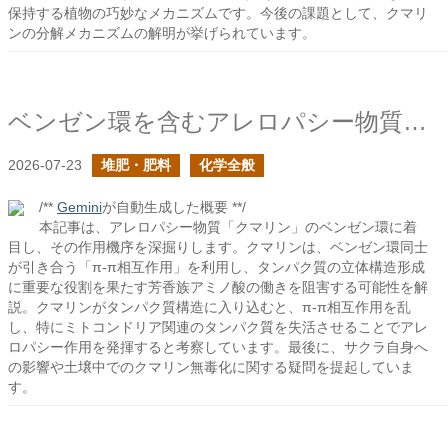
保持する植物の巧妙なメカニズムです。今後の課題として、クマリ
ンの分解メカニズムの解明が挙げられています。
ベンゼン環を含むアレロパシー物質の作用について
2026-07-23
堆肥・肥料
化学全般
/**
Gemini
が自動生成した概要 **/
本記事は、アレロパシー物質「クマリン」のベンゼン環に着
目し、その作用機序を深掘りします。クマリンは、ベンゼン環同士
が引き合う「π-π相互作用」を利用し、タンパク質の立体構造形成
に重要な役割を果たす芳香族アミノ酸の働きを阻害する可能性を解
説。クマリンがタンパク質構造に入り込むと、π-π相互作用を乱
し、特にミトコンドリア関連のタンパク質を失活させることでアレ
ロパシー作用を発揮すると考察しています。最後に、サクラ自身へ
の影響や土壌中でのクマリン無毒化に関する疑問を提起していま
す。