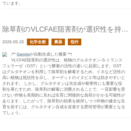
ています。
除草剤のVLCFAE阻害剤が選択性を持つ理由
2026-05-26
化学全般
農薬
稲作
/**
Gemini
が自動生成した概要 **/
VLCFAE阻害剤の選択性は、植物のグルタチオン-S-トランス
フェラーゼ（GST）という酵素の活性の違いに起因します。GST
はグルタチオンを利用して除草剤を解毒するため、イネなど活性の
高い植物は抵抗性を示し、ターゲットのイヌビエ等は効きやすいと
されます。 しかし、グルタチオンは光合成や耐寒性にも重要な役
割を果たすため、除草剤の解毒に消費されることで、一見影響を受
けない作物も長期的に見れば生育に間接的な負荷がかかる可能性が
あります。したがって、除草剤の効果を維持しつつ作物の健全な生
育を促すには、グルタチオン合成を促進する肥培管理が重要となる
でしょう。