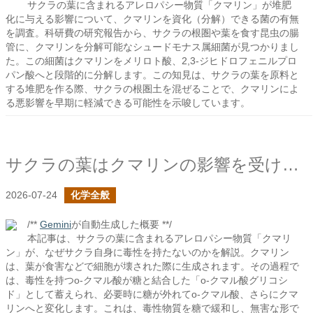
サクラの葉に含まれるアレロパシー物質「クマリン」が堆肥
化に与える影響について、クマリンを資化（分解）できる菌の有無
を調査。科研費の研究報告から、サクラの根圏や葉を食す昆虫の腸
管に、クマリンを分解可能なシュードモナス属細菌が見つかりまし
た。この細菌はクマリンをメリロト酸、2,3-ジヒドロフェニルプロ
パン酸へと段階的に分解します。この知見は、サクラの葉を原料と
する堆肥を作る際、サクラの根圏土を混ぜることで、クマリンによ
る悪影響を早期に軽減できる可能性を示唆しています。
サクラの葉はクマリンの影響を受けないのか？
2026-07-24
化学全般
/**
Gemini
が自動生成した概要 **/
本記事は、サクラの葉に含まれるアレロパシー物質「クマリ
ン」が、なぜサクラ自身に毒性を持たないのかを解説。クマリン
は、葉が食害などで細胞が壊された際に生成されます。その過程で
は、毒性を持つo-クマル酸が糖と結合した「o-クマル酸グリコシ
ド」として蓄えられ、必要時に糖が外れてo-クマル酸、さらにクマ
リンへと変化します。これは、毒性物質を糖で緩和し、無害な形で