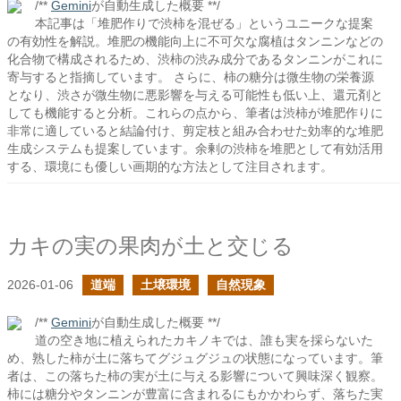
/**
Gemini
が自動生成した概要 **/
本記事は「堆肥作りで渋柿を混ぜる」というユニークな提案
の有効性を解説。堆肥の機能向上に不可欠な腐植はタンニンなどの
化合物で構成されるため、渋柿の渋み成分であるタンニンがこれに
寄与すると指摘しています。 さらに、柿の糖分は微生物の栄養源
となり、渋さが微生物に悪影響を与える可能性も低い上、還元剤と
しても機能すると分析。これらの点から、筆者は渋柿が堆肥作りに
非常に適していると結論付け、剪定枝と組み合わせた効率的な堆肥
生成システムも提案しています。余剰の渋柿を堆肥として有効活用
する、環境にも優しい画期的な方法として注目されます。
カキの実の果肉が土と交じる
2026-01-06
道端
土壌環境
自然現象
/**
Gemini
が自動生成した概要 **/
道の空き地に植えられたカキノキでは、誰も実を採らないた
め、熟した柿が土に落ちてグジュグジュの状態になっています。筆
者は、この落ちた柿の実が土に与える影響について興味深く観察。
柿には糖分やタンニンが豊富に含まれるにもかかわらず、落ちた実