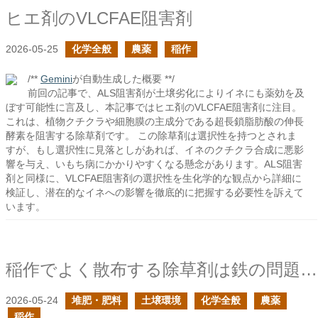
ヒエ剤のVLCFAE阻害剤
2026-05-25
化学全般
農薬
稲作
/**
Gemini
が自動生成した概要 **/
前回の記事で、ALS阻害剤が土壌劣化によりイネにも薬効を及
ぼす可能性に言及し、本記事ではヒエ剤のVLCFAE阻害剤に注目。
これは、植物クチクラや細胞膜の主成分である超長鎖脂肪酸の伸長
酵素を阻害する除草剤です。 この除草剤は選択性を持つとされま
すが、もし選択性に見落としがあれば、イネのクチクラ合成に悪影
響を与え、いもち病にかかりやすくなる懸念があります。ALS阻害
剤と同様に、VLCFAE阻害剤の選択性を生化学的な観点から詳細に
検証し、潜在的なイネへの影響を徹底的に把握する必要性を訴えて
います。
稲作でよく散布する除草剤は鉄の問題を回避してからの方が良いのでは？
2026-05-24
堆肥・肥料
土壌環境
化学全般
農薬
稲作