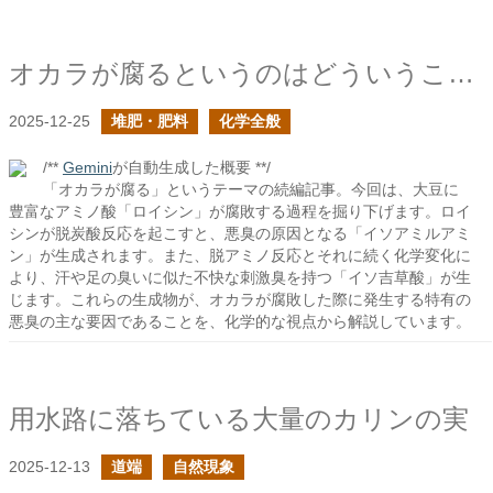
オカラが腐るというのはどういうことか？の続き
2025-12-25
堆肥・肥料
化学全般
/**
Gemini
が自動生成した概要 **/
「オカラが腐る」というテーマの続編記事。今回は、大豆に
豊富なアミノ酸「ロイシン」が腐敗する過程を掘り下げます。ロイ
シンが脱炭酸反応を起こすと、悪臭の原因となる「イソアミルアミ
ン」が生成されます。また、脱アミノ反応とそれに続く化学変化に
より、汗や足の臭いに似た不快な刺激臭を持つ「イソ吉草酸」が生
じます。これらの生成物が、オカラが腐敗した際に発生する特有の
悪臭の主な要因であることを、化学的な視点から解説しています。
用水路に落ちている大量のカリンの実
2025-12-13
道端
自然現象