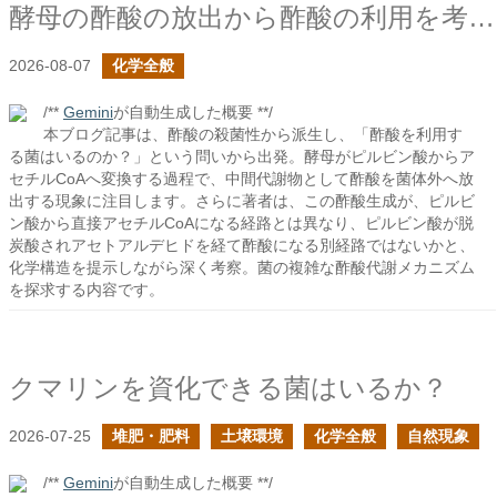
酵母の酢酸の放出から酢酸の利用を考える
2026-08-07
化学全般
/**
Gemini
が自動生成した概要 **/
本ブログ記事は、酢酸の殺菌性から派生し、「酢酸を利用す
る菌はいるのか？」という問いから出発。酵母がピルビン酸からア
セチルCoAへ変換する過程で、中間代謝物として酢酸を菌体外へ放
出する現象に注目します。さらに著者は、この酢酸生成が、ピルビ
ン酸から直接アセチルCoAになる経路とは異なり、ピルビン酸が脱
炭酸されアセトアルデヒドを経て酢酸になる別経路ではないかと、
化学構造を提示しながら深く考察。菌の複雑な酢酸代謝メカニズム
を探求する内容です。
クマリンを資化できる菌はいるか？
2026-07-25
堆肥・肥料
土壌環境
化学全般
自然現象
/**
Gemini
が自動生成した概要 **/