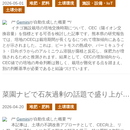
2026-05-01
堆肥・肥料
土壌環境
施設・設備・IoT
土壌分析
/**
Gemini
が自動生成した概要 **/
イチゴ施設栽培の培地交換時期について、CEC（陽イオン交
換容量）を指標とする可否を検討した記事です。熊本県の研究報告
では、培地のCECは栽培期間が長くなるにつれて増加傾向にあるこ
とが示されました。これは、ピートモスの熟成や、バーミキュライ
ト・日向ボラからのアルミニウム溶脱が腐植と反応し、保肥力が増
強されるためと推測されます。結果として、CECの増加傾向から、
CEC値での培地の寿命判断は難しく、栽培が難化する点を踏まえ、
別の判断基準が必要であると結論づけています。
菜園ナビで石灰過剰の話題で盛り上がっていて嬉しいの続き
2026-04-20
堆肥・肥料
土壌環境
/**
Gemini
が自動生成した概要 **/
本記事は、土壌の不調改善アプローチとして、CEC向上、リ