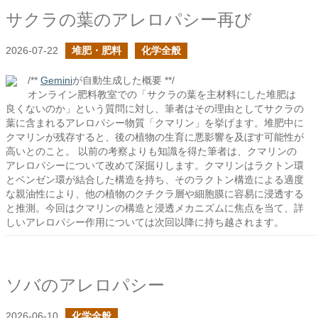
サクラの葉のアレロパシー再び
2026-07-22
堆肥・肥料
化学全般
/**
Gemini
が自動生成した概要 **/
オンライン肥料教室での「サクラの葉を主材料にした堆肥は
良くないのか」という質問に対し、筆者はその理由としてサクラの
葉に含まれるアレロパシー物質「クマリン」を挙げます。堆肥中に
クマリンが残存すると、後の植物の生育に悪影響を及ぼす可能性が
高いとのこと。 以前の考察よりも知識を得た筆者は、クマリンの
アレロパシーについて改めて深掘りします。クマリンはラクトン環
とベンゼン環が結合した構造を持ち、そのラクトン構造による適度
な親油性により、他の植物のクチクラ層や細胞膜に容易に浸透する
と推測。今回はクマリンの構造と浸透メカニズムに焦点を当て、詳
しいアレロパシー作用については次回以降に持ち越されます。
ソバのアレロパシー
2026-06-10
化学全般