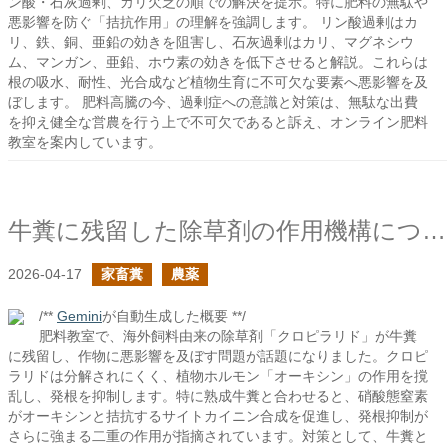
ン酸・石灰過剰、カリ欠乏の順での解決を提示。特に肥料の無駄や
悪影響を防ぐ「拮抗作用」の理解を強調します。 リン酸過剰はカ
リ、鉄、銅、亜鉛の効きを阻害し、石灰過剰はカリ、マグネシウ
ム、マンガン、亜鉛、ホウ素の効きを低下させると解説。これらは
根の吸水、耐性、光合成など植物生育に不可欠な要素へ悪影響を及
ぼします。 肥料高騰の今、過剰症への意識と対策は、無駄な出費
を抑え健全な営農を行う上で不可欠であると訴え、オンライン肥料
教室を案内しています。
牛糞に残留した除草剤の作用機構について
2026-04-17
家畜糞
農薬
/**
Gemini
が自動生成した概要 **/
肥料教室で、海外飼料由来の除草剤「クロピラリド」が牛糞
に残留し、作物に悪影響を及ぼす問題が話題になりました。クロピ
ラリドは分解されにくく、植物ホルモン「オーキシン」の作用を撹
乱し、発根を抑制します。特に熟成牛糞と合わせると、硝酸態窒素
がオーキシンと拮抗するサイトカイニン合成を促進し、発根抑制が
さらに強まる二重の作用が指摘されています。対策として、牛糞と