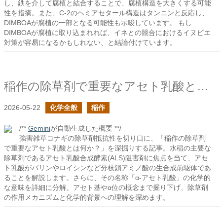
し、鉄を介して腐植と結合することで、腐植構造を大きくする可能
性を指摘。また、C-2のヘミアセタール構造はタンニンと反応し、
DIMBOAが腐植の一部となる可能性も示唆しています。 もし
DIMBOAが腐植に取り込まれれば、イネとの競合におけるイヌビエ
対策が容易になるかもしれない、と結論付けています。
稲作の除草剤で重要なアセト乳酸とは何か？
2026-05-22
化学全般
稲作
/**
Gemini
が自動生成した概要 **/
強害雑草コナギの除草剤抵抗性を切り口に、「稲作の除草剤
で重要なアセト乳酸とは何か？」を深掘りする記事。水稲の主要な
除草剤であるアセト乳酸合成酵素(ALS)阻害剤に焦点を当て、アセ
ト乳酸がバリンやロイシンなど分枝鎖アミノ酸の生合成前駆体であ
ることを解説します。さらに、その名称「α-アセト乳酸」の化学的
な意味を詳細に分解。アセト基やα位の概念まで掘り下げ、除草剤
の作用メカニズムと化学的背景への理解を深めます。