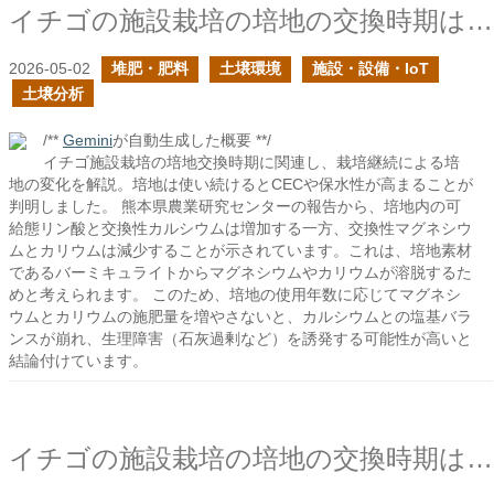
イチゴの施設栽培の培地の交換時期はどのように判断すれば良い？の続き
2026-05-02
堆肥・肥料
土壌環境
施設・設備・IoT
土壌分析
/**
Gemini
が自動生成した概要 **/
イチゴ施設栽培の培地交換時期に関連し、栽培継続による培
地の変化を解説。培地は使い続けるとCECや保水性が高まることが
判明しました。 熊本県農業研究センターの報告から、培地内の可
給態リン酸と交換性カルシウムは増加する一方、交換性マグネシウ
ムとカリウムは減少することが示されています。これは、培地素材
であるバーミキュライトからマグネシウムやカリウムが溶脱するた
めと考えられます。 このため、培地の使用年数に応じてマグネシ
ウムとカリウムの施肥量を増やさないと、カルシウムとの塩基バラ
ンスが崩れ、生理障害（石灰過剰など）を誘発する可能性が高いと
結論付けています。
イチゴの施設栽培の培地の交換時期はどのように判断すれば良い？