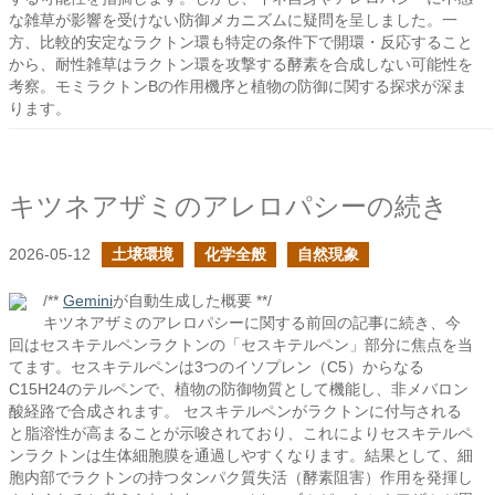
な雑草が影響を受けない防御メカニズムに疑問を呈しました。一
方、比較的安定なラクトン環も特定の条件下で開環・反応すること
から、耐性雑草はラクトン環を攻撃する酵素を合成しない可能性を
考察。モミラクトンBの作用機序と植物の防御に関する探求が深ま
ります。
キツネアザミのアレロパシーの続き
2026-05-12
土壌環境
化学全般
自然現象
/**
Gemini
が自動生成した概要 **/
キツネアザミのアレロパシーに関する前回の記事に続き、今
回はセスキテルペンラクトンの「セスキテルペン」部分に焦点を当
てます。セスキテルペンは3つのイソプレン（C5）からなる
C15H24のテルペンで、植物の防御物質として機能し、非メバロン
酸経路で合成されます。 セスキテルペンがラクトンに付与される
と脂溶性が高まることが示唆されており、これによりセスキテルペ
ンラクトンは生体細胞膜を通過しやすくなります。結果として、細
胞内部でラクトンの持つタンパク質失活（酵素阻害）作用を発揮し