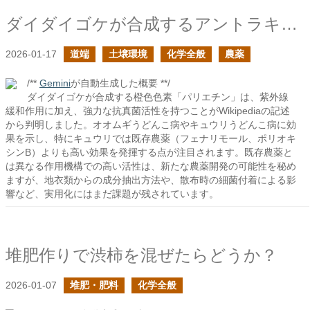
ダイダイゴケが合成するアントラキノン系色素の続き
2026-01-17
道端
土壌環境
化学全般
農薬
/**
Gemini
が自動生成した概要 **/
ダイダイゴケが合成する橙色色素「パリエチン」は、紫外線
緩和作用に加え、強力な抗真菌活性を持つことがWikipediaの記述
から判明しました。オオムギうどんこ病やキュウリうどんこ病に効
果を示し、特にキュウリでは既存農薬（フェナリモール、ポリオキ
シンB）よりも高い効果を発揮する点が注目されます。既存農薬と
は異なる作用機構での高い活性は、新たな農薬開発の可能性を秘め
ますが、地衣類からの成分抽出方法や、散布時の細菌付着による影
響など、実用化にはまだ課題が残されています。
堆肥作りで渋柿を混ぜたらどうか？
2026-01-07
堆肥・肥料
化学全般