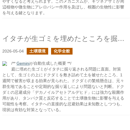
やすくなると考えられます。このメカニズムが、キツネアザミが周
辺植物や微生物にアレロパシー作用を及ぼし、根圏の生物性に影響
を与える鍵となります。
イタチが生ゴミを埋めたところを掘り返すので、ドクダミの臭いでどうにか出来ないか
2026-05-04
土壌環境
化学全般
/**
Gemini
が自動生成した概要 **/
庭に埋めた生ゴミがイタチに掘り返される問題に直面。対策
として、生ゴミの上にドクダミを敷き詰めて土を被せたところ、1
週間で被害が収まる効果が見られた。ドクダミの繁殖懸念は、元々
群生地であることや定期的な掘り返しにより問題ないと判断。ドク
ダミの忌避成分「デカノイルアセトアルデヒド」には強力な殺菌作
用があり、タンパク質と反応することで土壌微生物に影響を与える
可能性を考察。イタチへの直接的な忌避効果は未知数としつつも、
現状は有効な対策となっている。