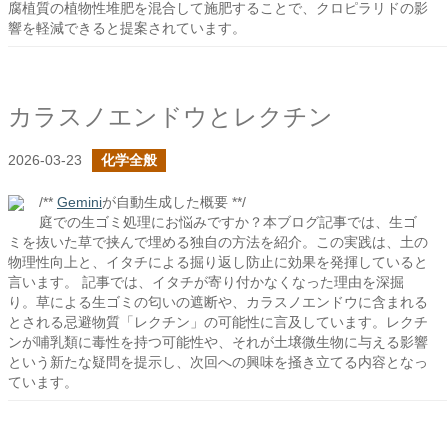
腐植質の植物性堆肥を混合して施肥することで、クロピラリドの影
響を軽減できると提案されています。
カラスノエンドウとレクチン
2026-03-23
化学全般
/**
Gemini
が自動生成した概要 **/
庭での生ゴミ処理にお悩みですか？本ブログ記事では、生ゴ
ミを抜いた草で挟んで埋める独自の方法を紹介。この実践は、土の
物理性向上と、イタチによる掘り返し防止に効果を発揮していると
言います。 記事では、イタチが寄り付かなくなった理由を深掘
り。草による生ゴミの匂いの遮断や、カラスノエンドウに含まれる
とされる忌避物質「レクチン」の可能性に言及しています。レクチ
ンが哺乳類に毒性を持つ可能性や、それが土壌微生物に与える影響
という新たな疑問を提示し、次回への興味を掻き立てる内容となっ
ています。