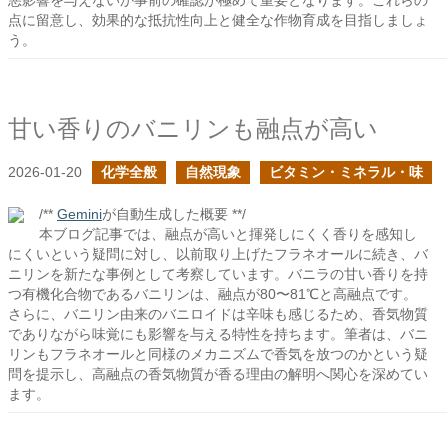
悪影響を与えないか事前の確認が極めて重要となります。これらの
点に留意し、効果的な抵抗性向上と健全な作物育成を目指しましょ
う。
甘い香りのバニリンも融点が高い
2026-01-20
化学全般
自然現象
ビタミン・ミネラル・味
/**
Gemini
が自動生成した概要 **/
本ブログ記事では、融点が高いと揮発しにくく香りを感知し
にくいという疑問に対し、以前取り上げたフラネオールに続き、バ
ニリンを新たな事例として考察しています。バニラの甘い香りを持
つ有機化合物であるバニリンは、融点が80〜81℃と高融点です。
さらに、バニリン由来のバニロイドは辛味も感じるため、香気物質
でありながら味覚にも影響を与える特性を持ちます。筆者は、バニ
リンもフラネオールと同様のメカニズムで香気を放つのかという疑
問を提示し、高融点の香気物質が香る理由の解明へ関心を深めてい
ます。