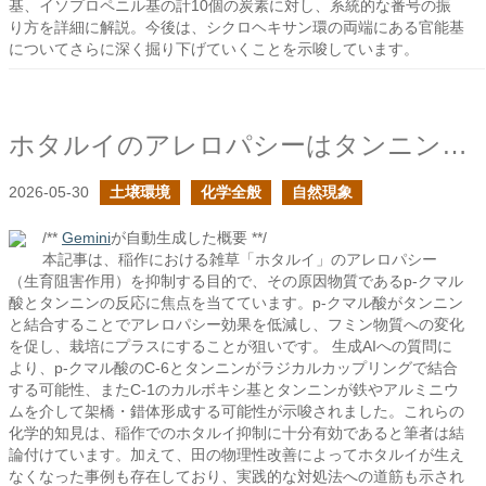
基、イソプロペニル基の計10個の炭素に対し、系統的な番号の振
り方を詳細に解説。今後は、シクロヘキサン環の両端にある官能基
についてさらに深く掘り下げていくことを示唆しています。
ホタルイのアレロパシーはタンニンによって有効化できるか？
2026-05-30
土壌環境
化学全般
自然現象
/**
Gemini
が自動生成した概要 **/
本記事は、稲作における雑草「ホタルイ」のアレロパシー
（生育阻害作用）を抑制する目的で、その原因物質であるp-クマル
酸とタンニンの反応に焦点を当てています。p-クマル酸がタンニン
と結合することでアレロパシー効果を低減し、フミン物質への変化
を促し、栽培にプラスにすることが狙いです。 生成AIへの質問に
より、p-クマル酸のC-6とタンニンがラジカルカップリングで結合
する可能性、またC-1のカルボキシ基とタンニンが鉄やアルミニウ
ムを介して架橋・錯体形成する可能性が示唆されました。これらの
化学的知見は、稲作でのホタルイ抑制に十分有効であると筆者は結
論付けています。加えて、田の物理性改善によってホタルイが生え
なくなった事例も存在しており、実践的な対処法への道筋も示され