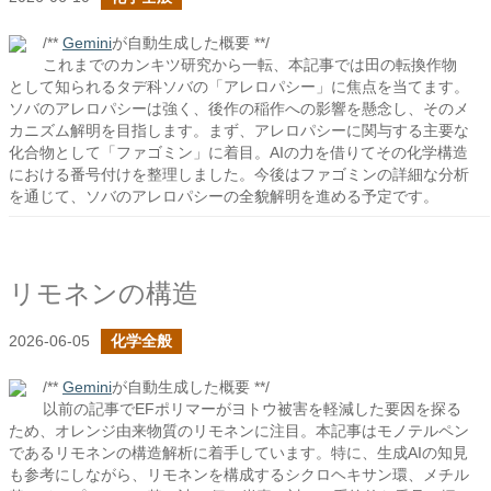
/**
Gemini
が自動生成した概要 **/
これまでのカンキツ研究から一転、本記事では田の転換作物
として知られるタデ科ソバの「アレロパシー」に焦点を当てます。
ソバのアレロパシーは強く、後作の稲作への影響を懸念し、そのメ
カニズム解明を目指します。まず、アレロパシーに関与する主要な
化合物として「ファゴミン」に着目。AIの力を借りてその化学構造
における番号付けを整理しました。今後はファゴミンの詳細な分析
を通じて、ソバのアレロパシーの全貌解明を進める予定です。
リモネンの構造
2026-06-05
化学全般
/**
Gemini
が自動生成した概要 **/
以前の記事でEFポリマーがヨトウ被害を軽減した要因を探る
ため、オレンジ由来物質のリモネンに注目。本記事はモノテルペン
であるリモネンの構造解析に着手しています。特に、生成AIの知見
も参考にしながら、リモネンを構成するシクロヘキサン環、メチル