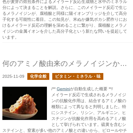
色が麦芽の焙煎条件によるメイラード反応生成物と水中のミネラル
分によって決まることを解説。さらに、このメイラード反応で生じ
るメラノイジンが、腐植酸と同様に陽イオンブリッジを介して高分
子化する可能性に着目。この知見が、米ぬか嫌気ボカシ肥作りにお
けるメイラード反応の理解を深めることに繋がり、腐植酸とメラノ
イジンの金属イオンを介した高分子化という新たな問いを提起して
います。
何のアミノ酸由来のメラノイジンかによって抗酸化作用の高さが異なるようだ
2025-11-09
化学全般
ビタミン・ミネラル・味
/**
Gemini
が自動生成した概要 **/
メイラード反応で生成されるメラノイジ
ンの抗酸化作用は、結合するアミノ酸の
種類によって異なると判明しました。特
にシステイン、リシン、アルギニン、ヒ
スチジンが抗酸化作用を高めるアミノ酸
として挙げられています。硫黄を含むシ
ステインと、窒素が多い他のアミノ酸との違いから、ピロールやチ