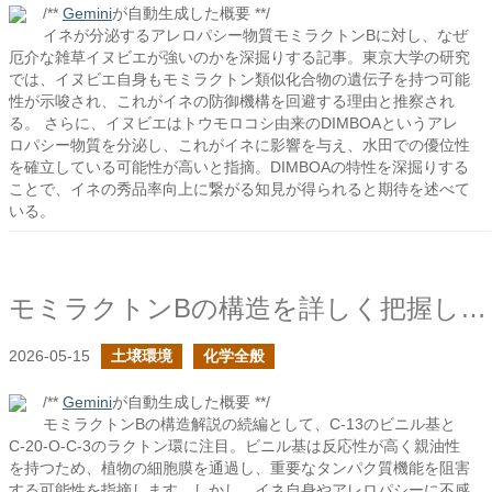
/**
Gemini
が自動生成した概要 **/
イネが分泌するアレロパシー物質モミラクトンBに対し、なぜ
厄介な雑草イヌビエが強いのかを深掘りする記事。東京大学の研究
では、イヌビエ自身もモミラクトン類似化合物の遺伝子を持つ可能
性が示唆され、これがイネの防御機構を回避する理由と推察され
る。 さらに、イヌビエはトウモロコシ由来のDIMBOAというアレ
ロパシー物質を分泌し、これがイネに影響を与え、水田での優位性
を確立している可能性が高いと指摘。DIMBOAの特性を深掘りする
ことで、イネの秀品率向上に繋がる知見が得られると期待を述べて
いる。
モミラクトンBの構造を詳しく把握したいの続き
2026-05-15
土壌環境
化学全般
/**
Gemini
が自動生成した概要 **/
モミラクトンBの構造解説の続編として、C-13のビニル基と
C-20-O-C-3のラクトン環に注目。ビニル基は反応性が高く親油性
を持つため、植物の細胞膜を通過し、重要なタンパク質機能を阻害
する可能性を指摘します。しかし、イネ自身やアレロパシーに不感