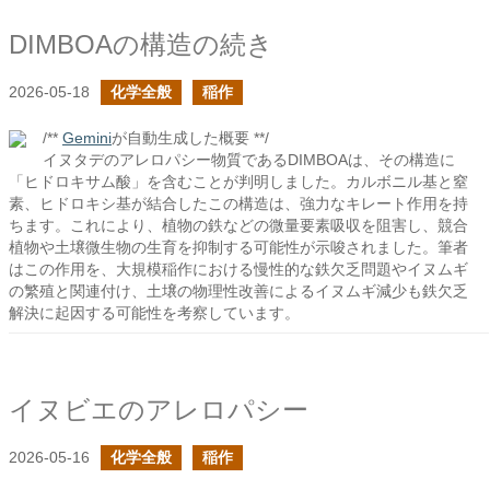
DIMBOAの構造の続き
2026-05-18
化学全般
稲作
/**
Gemini
が自動生成した概要 **/
イヌタデのアレロパシー物質であるDIMBOAは、その構造に
「ヒドロキサム酸」を含むことが判明しました。カルボニル基と窒
素、ヒドロキシ基が結合したこの構造は、強力なキレート作用を持
ちます。これにより、植物の鉄などの微量要素吸収を阻害し、競合
植物や土壌微生物の生育を抑制する可能性が示唆されました。筆者
はこの作用を、大規模稲作における慢性的な鉄欠乏問題やイヌムギ
の繁殖と関連付け、土壌の物理性改善によるイヌムギ減少も鉄欠乏
解決に起因する可能性を考察しています。
イヌビエのアレロパシー
2026-05-16
化学全般
稲作