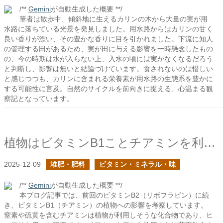
/**
Gemini
が自動生成した概要 **/
筆者は散歩中、傾斜地に生えるカリンの木から大量の実が用
水路に落ちている光景を発見しました。用水路からはカリンの甘く
良い香りが漂い、その豊かな香りに目を引かれました。下流に知人
の管理する田があるため、実が田に与える影響を一時懸念したもの
の、今の時期は水が入らない上、入水の頃には実がなくなるだろう
と判断し、影響は無いと結論づけています。食されないのは惜しい
と感じつつも、カリンに含まれる栄養素が用水路の生態系を豊かに
する可能性に言及。自然のサイクルを前向きに捉える、心温まる観
察記となっています。
植物はビタミンB1ことチアミンを利用するか？
2025-12-09
堆肥・肥料
ビタミン・ミネラル・味
/**
Gemini
が自動生成した概要 **/
本ブログ記事では、前回のビタミンB2（リボフラビン）に続
き、ビタミンB1（チアミン）の植物への影響を考察しています。
窒素や硫黄を含むチアミンは植物が利用しそうな化合物であり、ヒ