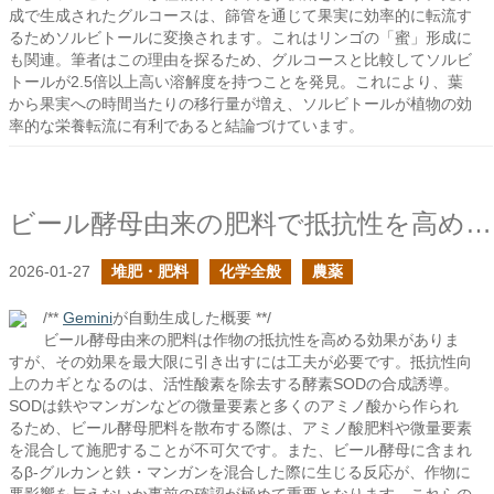
成で生成されたグルコースは、篩管を通じて果実に効率的に転流す
るためソルビトールに変換されます。これはリンゴの「蜜」形成に
も関連。筆者はこの理由を探るため、グルコースと比較してソルビ
トールが2.5倍以上高い溶解度を持つことを発見。これにより、葉
から果実への時間当たりの移行量が増え、ソルビトールが植物の効
率的な栄養転流に有利であると結論づけています。
ビール酵母由来の肥料で抵抗性を高める時に必要なこと
2026-01-27
堆肥・肥料
化学全般
農薬
/**
Gemini
が自動生成した概要 **/
ビール酵母由来の肥料は作物の抵抗性を高める効果がありま
すが、その効果を最大限に引き出すには工夫が必要です。抵抗性向
上のカギとなるのは、活性酸素を除去する酵素SODの合成誘導。
SODは鉄やマンガンなどの微量要素と多くのアミノ酸から作られ
るため、ビール酵母肥料を散布する際は、アミノ酸肥料や微量要素
を混合して施肥することが不可欠です。また、ビール酵母に含まれ
るβ-グルカンと鉄・マンガンを混合した際に生じる反応が、作物に