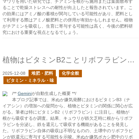
マワリを用いた研究では、チアミンを根から施用または葉面散布す
ることで乾燥ストレスへの耐性が向上したと報告されています。こ
の効果にはアミノ酸の蓄積が関与している可能性があり、肥料とし
て利用する際はアミノ酸肥料との併用が有効かもしれません。植物
がチアミンを吸収し、生育に寄与する可能性は高く、今後の肥料研
究における重要な視点となるでしょう。
植物はビタミンB2ことリボフラビンを利用するか？
2025-12-08
堆肥・肥料
化学全般
ビタミン・ミネラル・味
/**
Gemini
が自動生成した概要 **/
本ブログ記事では、米ぬか嫌気発酵におけるビタミンB3（ナ
イアシン）の増加への疑問から、植物とビタミンの関係に関心が広
がる。筆者は特にビタミンB2（リボフラビン）に注目し、植物が
根から吸収するか調査。結果、キュウリが鉄欠乏時に根からリボフ
ラビンを分泌し、鉄を還元して吸収する機能があることを発見し
た。リボフラビン自体の吸収は不明なものの、土壌中のリボフラビ
ンが鉄還元に寄与する可能性を示唆。米ぬか嫌気ボカシ肥中のリボ