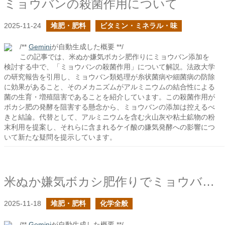
ミョウバンの殺菌作用について
2025-11-24
堆肥・肥料
ビタミン・ミネラル・味
/**
Gemini
が自動生成した概要 **/
この記事では、米ぬか嫌気ボカシ肥作りにミョウバン添加を
検討する中で、「ミョウバンの殺菌作用」について解説。法政大学
の研究報告を引用し、ミョウバン類処理が糸状菌病や細菌病の防除
に効果があること、そのメカニズムがアルミニウムの結合性による
菌の生育・増殖阻害であることを紹介しています。この殺菌作用が
ボカシ肥の発酵を阻害する懸念から、ミョウバンの添加は控えるべ
きと結論。代替として、アルミニウムを含む火山灰や粘土鉱物の粉
末利用を提案し、それらに含まれるケイ酸の嫌気発酵への影響につ
いて新たな疑問を提示しています。
米ぬか嫌気ボカシ肥作りでミョウバンや鉄粉を入れると反応は加速するか？
2025-11-18
堆肥・肥料
化学全般
/**
Gemini
が自動生成した概要 **/