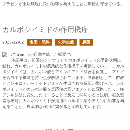
フラビンが土壌環境に良い影響を与えることに期待を寄せている。
カルボジイミドの作用機序
2025-12-02
堆肥・肥料
化学全般
農薬
/**
Gemini
が自動生成した概要 **/
本記事は、前回のシアナミドとカルボジイミドの平衡状態に
触れ、カルボジイミドの農薬的な作用機序を考察しています。カル
ボジイミドは、カルボン酸とアミンのアミド結合を促進し、アミド
を合成する機能を持つ点が解説されています。具体例として、酢酸
とアンモニアからアセトアミドが生成される反応が挙げられ、カル
ボジイミドがカルボン酸を反応性の高いエステルに変換したり、N-
アシル尿酸に変化したりすることで反応に関与すると説明。石灰窒
素散布時にカルボジイミドが周辺のカルボン酸やアミンに影響を与
えることが、農薬的な作用に繋がると示唆しています。