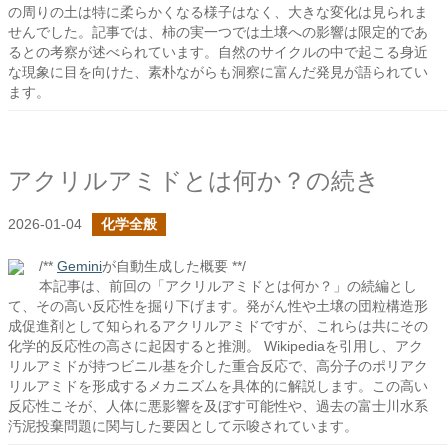
の周りの土は特に柔らかくなる様子はなく、大きな変化は見られま
せんでした。記事では、柿の実一つでは土壌への影響は限定的であ
るとの考察が述べられています。自然のサイクルの中で起こる身近
な現象に目を向けた、素朴ながらも洞察に富んだ発見が語られてい
ます。
アクリルアミドとは何か？の続き
2026-01-04
化学全般
/**
Gemini
が自動生成した概要 **/
本記事は、前回の「アクリルアミドとは何か？」の続編とし
て、その高い反応性を掘り下げます。発がん性や土壌の団粒構造形
成促進剤として知られるアクリルアミドですが、これらは共にその
化学的反応性の高さに起因すると推測。 Wikipediaを引用し、アク
リルアミドが持つビニル基を介した重合反応で、高分子のポリアク
リルアミドを形成するメカニズムを具体的に解説します。この高い
反応性こそが、人体に悪影響を及ぼす可能性や、過去の富士川水系
汚泥投棄問題に関与した要因として示唆されています。