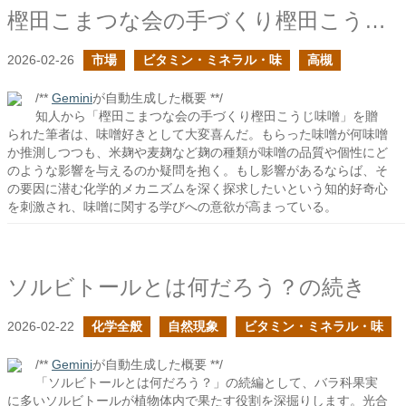
樫田こまつな会の手づくり樫田こうじ味噌を頂いた
2026-02-26
市場
ビタミン・ミネラル・味
高槻
/**
Gemini
が自動生成した概要 **/
知人から「樫田こまつな会の手づくり樫田こうじ味噌」を贈
られた筆者は、味噌好きとして大変喜んだ。もらった味噌が何味噌
か推測しつつも、米麹や麦麹など麹の種類が味噌の品質や個性にど
のような影響を与えるのか疑問を抱く。もし影響があるならば、そ
の要因に潜む化学的メカニズムを深く探求したいという知的好奇心
を刺激され、味噌に関する学びへの意欲が高まっている。
ソルビトールとは何だろう？の続き
2026-02-22
化学全般
自然現象
ビタミン・ミネラル・味
/**
Gemini
が自動生成した概要 **/
「ソルビトールとは何だろう？」の続編として、バラ科果実
に多いソルビトールが植物体内で果たす役割を深掘りします。光合