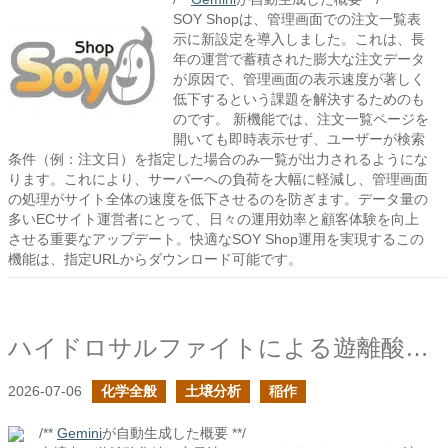
SOY Shopは、管理画面での注文一覧表
示に新設定を導入しました。これは、長
年の運営で蓄積された膨大な注文データ
が原因で、管理画面の表示速度が著しく
低下するという課題を解決するためのも
のです。 新機能では、注文一覧ページを
開いても即時表示せず、ユーザーが検索
条件（例：注文日）を指定した場合のみ一覧が出力されるようにな
ります。これにより、サーバーへの負荷を大幅に軽減し、管理画面
の処理がサイト全体の速度を低下させるのを防ぎます。データ量の
多いECサイト運営者にとって、日々の運用効率と顧客体験を向上
させる重要なアップデート。快適なSOY Shop運用を実現するこの
機能は、指定URLからダウンロード可能です。
ハイドロサルファイトによる遊離酸化鉄の定量の続き
2026-07-06
化学全般
土壌分析
稲作
/**
Gemini
が自動生成した概要 **/