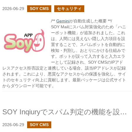
2026-06-29
SOY CMS
セキュリティ
/**
Gemini
が自動生成した概要 **/
SOY Mailにスパム対策強化のため「ハニ
ーポット機能」が追加されました。これ
は、人間には見えない隠し入力項目を設
置することで、スパムボットを自動的に
検知・判別し、おとりにかける仕組みで
す。ボットが誤って入力すると入力エラ
ーとして記録され、SOY CMSのIPアド
レスアクセス拒否設定と連携している場合、該当IPアドレスが記録
されます。これにより、悪質なアクセスからの保護を強化し、サイ
トのセキュリティ向上に貢献します。最新パッケージは公式サイト
からダウンロード可能です。
SOY Inqiuryでスパム判定の機能を設けました
2026-06-29
SOY CMS