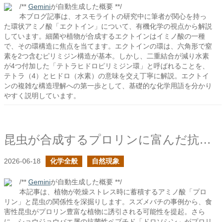
/**
Gemini
が自動生成した概要 **/
本ブログ記事は、オスモライトの研究中に筆者が関心を持っ
た環状アミノ酸「エクトイン」について、有機化学の視点から解説
しています。細菌や植物が合成するエクトインはイミノ酸の一種
で、その環構造に焦点を当てます。エクトインの環は、六角形で窒
素を2つ含むピリミジン構造が基本。しかし、二重結合が減り水素
が4つ付加した「テトラヒドロピリミジン環」と呼ばれることを、
テトラ（4）とヒドロ（水素）の意味を交え丁寧に解説。エクトイ
ンの複雑な構造理解への第一歩として、基礎的な化学用語を分かり
やすく説明しています。
昆虫が合成するプロリンに富んだ抗菌性ペプチド
2026-06-18
化学全般
自然現象
/**
Gemini
が自動生成した概要 **/
本記事は、植物が乾燥ストレス時に蓄積するアミノ酸「プロ
リン」と昆虫の関係性を深掘りします。スズメバチの事例から、食
害性昆虫がプロリン豊富な植物に誘引される可能性を提起。さら
に、ショウジョウバエ属の抗菌性ペプチド「ドロソシン」がプロリ