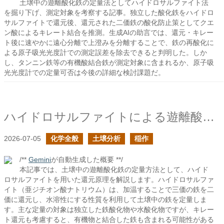
土壌中の遊離酸化鉄の定量法としてハイドロサルファイト法
を掘り下げ、測定対象を考察する記事。独立した酸化鉄をハイドロ
サルファイトで還元後、還元された二価鉄の酸化防止策としてクエ
ン酸によるキレート結合を推測。生成AIの助言では、還元・キレー
ト後に速やかに遠心分離で上澄みを分離することで、鉄の再酸化に
よる原子吸光光度計での測定誤差を除去できると判明した。しか
し、タンニン鉄等の有機酸結合鉄が測定対象に含まれるか、原子吸
光光度計での定量可否は今後の詳細な検討課題だ。
ハイドロサルファイトによる遊離酸化鉄の定量
2026-07-05
化学全般
土壌分析
稲作
/**
Gemini
が自動生成した概要 **/
本記事では、土壌中の遊離酸化鉄の定量方法として、ハイド
ロサルファイトを用いた還元原理を解説します。ハイドロサルファ
イト（亜ジチオン酸ナトリウム）は、加温することで三価の鉄を二
価に還元し、水溶性にする性質を利用して土壌中の鉄を定量しま
す。主な定量の対象は独立した鉄酸化物や水酸化物ですが、キレー
ト還元も考慮すると、有機物と結合した鉄も含まれる可能性がある