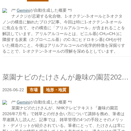
/**
Gemini
が自動生成した概要 **/
ナメクジが忌避する化合物、1-オクテン-3-オールと3-オクタ
ノンの構造に触れたブログ記事。今回は特に1-オクテン-3-オール
に焦点を当て、その構造に「アリルアルコール」が含まれることを
解説しています。アリルアルコールとは、ビニル基(-CH₂=CH-)に
隣接する炭素（2-プロペニル基）のC-3にヒドロキシ基(-OH)が付
いた構造のこと。今後はアリルアルコールの化学的特徴を深掘りす
ることで、1-オクテン-3-オールの理解を深めるとしています。
菜園ナビのたけさんが趣味の園芸2026年7月号の企画で講師をされていたので購入した
2026-06-22
市場
地形・地質
/**
Gemini
が自動生成した概要 **/
菜園ナビのたけさんが、NHKテレビテキスト『趣味の園芸
2026年7月号』で雑草との付き合い方について講師を務め、筆者は
早速購入し読んだ。記事では、雑草管理の4つの手段とそのメリッ
ト・デメリットが紹介されている。筆者にとって、たけさんは常に