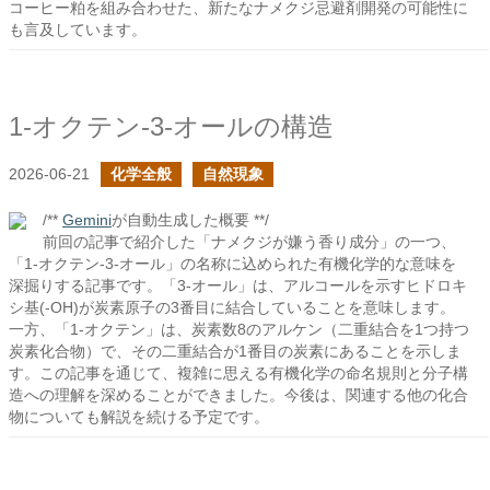
コーヒー粕を組み合わせた、新たなナメクジ忌避剤開発の可能性に
も言及しています。
1-オクテン-3-オールの構造
2026-06-21
化学全般
自然現象
/**
Gemini
が自動生成した概要 **/
前回の記事で紹介した「ナメクジが嫌う香り成分」の一つ、
「1-オクテン-3-オール」の名称に込められた有機化学的な意味を
深掘りする記事です。「3-オール」は、アルコールを示すヒドロキ
シ基(-OH)が炭素原子の3番目に結合していることを意味します。
一方、「1-オクテン」は、炭素数8のアルケン（二重結合を1つ持つ
炭素化合物）で、その二重結合が1番目の炭素にあることを示しま
す。この記事を通じて、複雑に思える有機化学の命名規則と分子構
造への理解を深めることができました。今後は、関連する他の化合
物についても解説を続ける予定です。