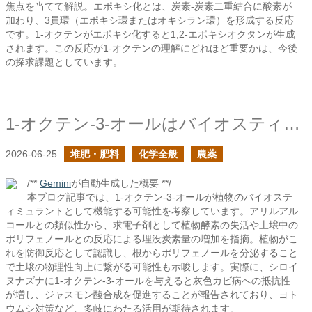
焦点を当てて解説。エポキシ化とは、炭素-炭素二重結合に酸素が
加わり、3員環（エポキシ環またはオキシラン環）を形成する反応
です。1-オクテンがエポキシ化すると1,2-エポキシオクタンが生成
されます。この反応が1-オクテンの理解にどれほど重要かは、今後
の探求課題としています。
1-オクテン-3-オールはバイオスティミュラント？
2026-06-25
堆肥・肥料
化学全般
農薬
/**
Gemini
が自動生成した概要 **/
本ブログ記事では、1-オクテン-3-オールが植物のバイオステ
ィミュラントとして機能する可能性を考察しています。アリルアル
コールとの類似性から、求電子剤として植物酵素の失活や土壌中の
ポリフェノールとの反応による埋没炭素量の増加を指摘。植物がこ
れを防御反応として認識し、根からポリフェノールを分泌すること
で土壌の物理性向上に繋がる可能性も示唆します。実際に、シロイ
ヌナズナに1-オクテン-3-オールを与えると灰色カビ病への抵抗性
が増し、ジャスモン酸合成を促進することが報告されており、ヨト
ウムシ対策など、多岐にわたる活用が期待されます。