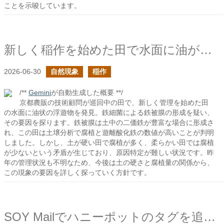
ことを示唆しています。
新しく稲作を始めた田で水面に油が浮いていた
2026-06-30
自然現象
稲作
/**
Gemini
が自動生成した概要 **/
京都農販の技術顧問が巡回中の田で、新しく管理を始めた田
の水面に油状の浮遊物を発見。鉄細菌による鉄被膜の形成を疑い、
その要因を探ります。鉄被膜は土中の二価鉄が豊富な場合に形成さ
れ、この田は土壌分析で腐植と遊離酸化鉄の数値が高いことが判明
しました。しかし、土が硬い田で腐植が多く、柔らかい田では腐植
が少ないという矛盾が生じており、原因特定が難しい状況です。昨
年の管理状況も不明なため、今後は土の硬さと腐植量の関係から、
この現象の要因を詳しく探っていく方針です。
SOY Mailでハニーポットのタグを追加しました