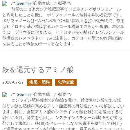
/**
Gemini
が自動生成した概要 **/
前回のニセアカシア堆肥記事でロビネチンがポリフェノール
と判明したことを機に、ポリフェノールの理解を深める記事です。
ポリフェノールはベンゼン環にOH基2個以上を持つ化合物で、作用
はヒドロキシ基が隣接するカテコール構造で判断が一般的。本記事
では、ブドウ等に含まれる、ヒドロキシ基が離れたレゾルシノール
型構造のレスベラトロールに注目し、カテコール型との作用の違い
を探ることが今後のテーマとなります。
鉄を還元するアミノ酸
2026-07-27
堆肥・肥料
化学全般
/**
Gemini
が自動生成した概要 **/
オンライン肥料教室での議論を受け、難溶性リン酸である鉄
型リン酸の肥効を高めるアミノ酸肥料の有効性について解説してい
ます。特に、含硫アミノ酸のシステインが酸化鉄(Ⅲ)を還元する可
能性に着目。論文を引用し、システインのチオール基(-SH)が還元
剤として機能し、鉄(Ⅲ)をキレートしながら電子を供与して鉄(Ⅱ)
に還元するメカニズムを詳述しています。電子を失ったシステイン