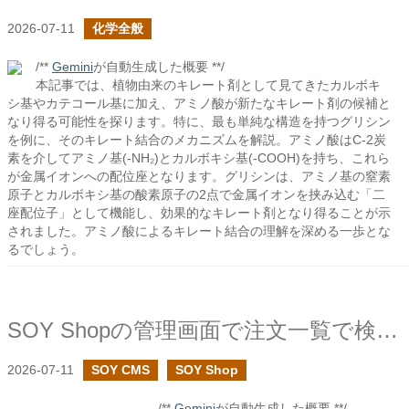
2026-07-11
化学全般
/**
Gemini
が自動生成した概要 **/
本記事では、植物由来のキレート剤として見てきたカルボキ
シ基やカテコール基に加え、アミノ酸が新たなキレート剤の候補と
なり得る可能性を探ります。特に、最も単純な構造を持つグリシン
を例に、そのキレート結合のメカニズムを解説。アミノ酸はC-2炭
素を介してアミノ基(-NH₂)とカルボキシ基(-COOH)を持ち、これら
が金属イオンへの配位座となります。グリシンは、アミノ基の窒素
原子とカルボキシ基の酸素原子の2点で金属イオンを挟み込む「二
座配位子」として機能し、効果的なキレート剤となり得ることが示
されました。アミノ酸によるキレート結合の理解を深める一歩とな
るでしょう。
SOY Shopの管理画面で注文一覧で検索条件がある時のみ注文一覧を表示する設定を追加しました
2026-07-11
SOY CMS
SOY Shop
/**
Gemini
が自動生成した概要 **/