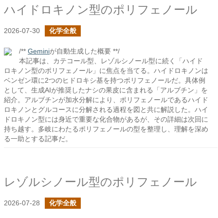
ハイドロキノン型のポリフェノール
2026-07-30
化学全般
/**
Gemini
が自動生成した概要 **/
本記事は、カテコール型、レゾルシノール型に続く「ハイド
ロキノン型のポリフェノール」に焦点を当てる。ハイドロキノンは
ベンゼン環に2つのヒドロキシ基を持つポリフェノールだ。具体例
として、生成AIが推奨したナシの果皮に含まれる「アルブチン」を
紹介。アルブチンが加水分解により、ポリフェノールであるハイド
ロキノンとグルコースに分解される過程を図と共に解説した。ハイ
ドロキノン型には身近で重要な化合物があるが、その詳細は次回に
持ち越す。多岐にわたるポリフェノールの型を整理し、理解を深め
る一助とする記事だ。
レゾルシノール型のポリフェノール
2026-07-28
化学全般