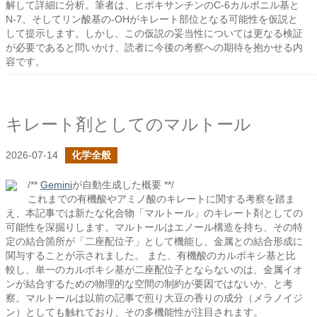
解して詳細に分析。筆者は、ヒポキサンチンのC-6カルボニル基と
N-7、そしてリン酸基の-OHがキレート部位となる可能性を仮説と
して提示します。しかし、この仮説の妥当性については更なる検証
が必要であると問いかけ、読者に今後の考察への期待を抱かせる内
容です。
キレート剤としてのマルトール
2026-07-14
化学全般
/**
Gemini
が自動生成した概要 **/
これまでの有機酸やアミノ酸のキレートに関する考察を踏ま
え、本記事では新たな化合物「マルトール」のキレート剤としての
可能性を深掘りします。マルトールはエノール構造を持ち、その特
定の結合箇所が「二座配位子」として機能し、金属との結合形成に
関与することが示されました。 また、有機酸のカルボキシ基と比
較し、単一のカルボキシ基が二座配位子とならないのは、金属イオ
ンが結合するための物理的な空間の制約が要因ではないか、と考
察。マルトールは以前の記事で煎り大豆の香りの成分（メラノイジ
ン）としても触れており、その多機能性が注目されます。