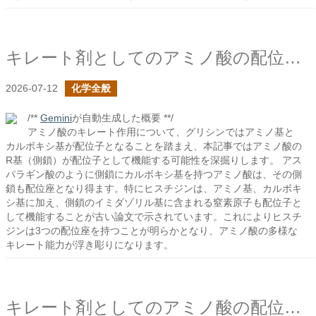
キレート剤としてのアミノ酸の配位子についての続き
2026-07-12
化学全般
/**
Gemini
が自動生成した概要 **/
アミノ酸のキレート作用について、グリシンではアミノ基と
カルボキシ基が配位子となることを踏まえ、本記事ではアミノ酸の
R基（側鎖）が配位子として機能する可能性を深掘りします。 アス
パラギン酸のように側鎖にカルボキシ基を持つアミノ酸は、その側
鎖も配位座となり得ます。特にヒスチジンは、アミノ基、カルボキ
シ基に加え、側鎖のイミダゾリル基に含まれる窒素原子も配位子と
して機能することが古い論文で示されています。これによりヒスチ
ジンは3つの配位座を持つことが明らかとなり、アミノ酸の多様な
キレート能力が浮き彫りになります。
キレート剤としてのアミノ酸の配位子について