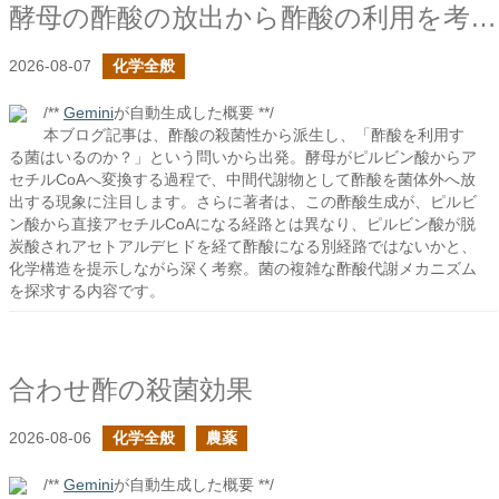
酵母の酢酸の放出から酢酸の利用を考える
2026-08-07
化学全般
/**
Gemini
が自動生成した概要 **/
本ブログ記事は、酢酸の殺菌性から派生し、「酢酸を利用す
る菌はいるのか？」という問いから出発。酵母がピルビン酸からア
セチルCoAへ変換する過程で、中間代謝物として酢酸を菌体外へ放
出する現象に注目します。さらに著者は、この酢酸生成が、ピルビ
ン酸から直接アセチルCoAになる経路とは異なり、ピルビン酸が脱
炭酸されアセトアルデヒドを経て酢酸になる別経路ではないかと、
化学構造を提示しながら深く考察。菌の複雑な酢酸代謝メカニズム
を探求する内容です。
合わせ酢の殺菌効果
2026-08-06
化学全般
農薬
/**
Gemini
が自動生成した概要 **/