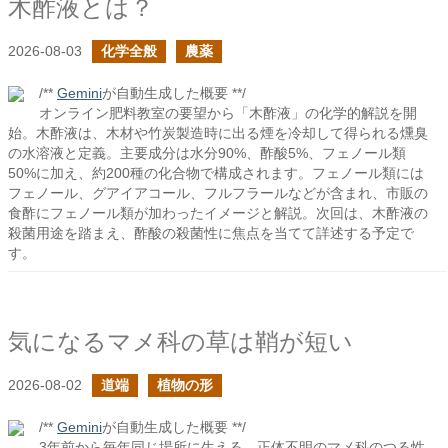
木酢液とは？
2026-08-03
化学全般
農薬
/**
Gemini
が自動生成した概要 **/
オンライン肥料教室の要望から「木酢液」の化学的解説を開
始。木酢液は、木材や竹炭製造時に出る煙を冷却して得られる燻臭
の水溶液と定義。主要成分は水分90%、酢酸5%、フェノール類
50%に加え、約200種の化合物で構成されます。フェノール類には
フェノール、グアイアコール、フルフラールなどが含まれ、市販の
食酢にフェノール類が加わったイメージと解説。次回は、木酢液の
殺菌用途を踏まえ、酢酸の殺菌性に焦点を当てて詳述する予定で
す。
気になるマメ科の草は鞘が短い
2026-08-02
道端
植物の形
/**
Gemini
が自動生成した概要 **/
3年前から毎年同じ場所に生える、正体不明のマメ科のつる性