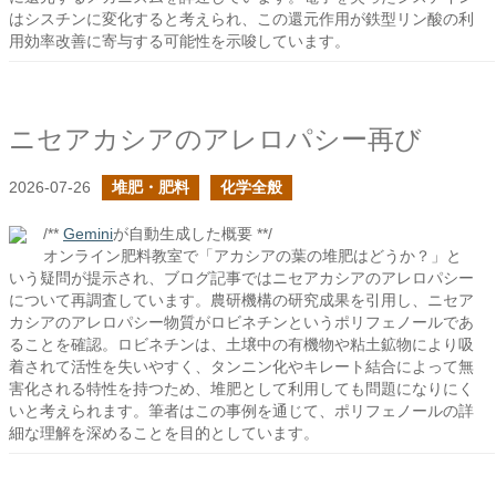
はシスチンに変化すると考えられ、この還元作用が鉄型リン酸の利
用効率改善に寄与する可能性を示唆しています。
ニセアカシアのアレロパシー再び
2026-07-26
堆肥・肥料
化学全般
/**
Gemini
が自動生成した概要 **/
オンライン肥料教室で「アカシアの葉の堆肥はどうか？」と
いう疑問が提示され、ブログ記事ではニセアカシアのアレロパシー
について再調査しています。農研機構の研究成果を引用し、ニセア
カシアのアレロパシー物質がロビネチンというポリフェノールであ
ることを確認。ロビネチンは、土壌中の有機物や粘土鉱物により吸
着されて活性を失いやすく、タンニン化やキレート結合によって無
害化される特性を持つため、堆肥として利用しても問題になりにく
いと考えられます。筆者はこの事例を通じて、ポリフェノールの詳
細な理解を深めることを目的としています。