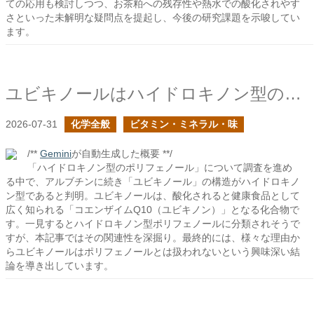
ての応用も検討しつつ、お茶粕への残存性や熱水での酸化されやす
さといった未解明な疑問点を提起し、今後の研究課題を示唆してい
ます。
ユビキノールはハイドロキノン型のポリフェノールか？
2026-07-31
化学全般
ビタミン・ミネラル・味
/**
Gemini
が自動生成した概要 **/
「ハイドロキノン型のポリフェノール」について調査を進め
る中で、アルブチンに続き「ユビキノール」の構造がハイドロキノ
ン型であると判明。ユビキノールは、酸化されると健康食品として
広く知られる「コエンザイムQ10（ユビキノン）」となる化合物で
す。一見するとハイドロキノン型ポリフェノールに分類されそうで
すが、本記事ではその関連性を深掘り。最終的には、様々な理由か
らユビキノールはポリフェノールとは扱われないという興味深い結
論を導き出しています。