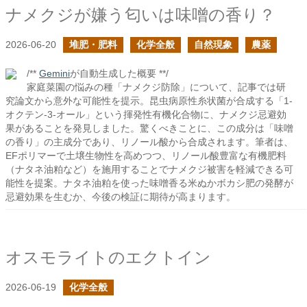
ナメクジが嫌う匂いは味噌の香り？
2026-06-20
堆肥・肥料
化学全般
自然現象
農薬
/**
Gemini
が自動生成した概要 **/
家庭菜園の悩みの種「ナメクジ防除」について、記事では研
究論文から意外な可能性を提示。昆虫病原性糸状菌が合成する「1-
オクテン-3-オール」という揮発性有機化合物に、ナメクジ忌避効
果があることを発見しました。驚くべきことに、この成分は「味噌
の香り」の主成分であり、リノール酸から合成されます。筆者は、
EFポリマーで土壌生物性を高めつつ、リノール酸豊富な有機肥料
（ナタネ油粕など）を施用することでナメクジ被害を軽減できる可
能性を提案。ナタネ油粕を使った味噌香る米ぬかボカシ肥の発酵が
忌避効果を生むか、今後の検証に期待が高まります。
オスモライトのエクトイン
2026-06-19
化学全般