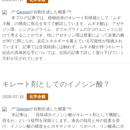
/**
Gemini
が自動生成した概要 **/
本ブログ記事では、植物由来のキレート剤候補として「ムギ
ネ酸」の構造に焦点を当てて解説しています。ムギネ酸は、アゼチ
ジン環、シングルプライム、ダブルプライムの3つのユニットに分
けて考えることができ、特にアゼチジン環は窒素によって炭素の腕
が90°に閉じられ、反応エネルギーを蓄えている可能性が指摘され
ています。記事では合成経路には触れず、ムギネ酸が持つキレート
結合の具体的な手については、次回の記事で詳しく掘り下げていく
方針が示されています。
キレート剤としてのイノシン酸？
2026-07-16
化学全般
/**
Gemini
が自動生成した概要 **/
本記事は、「旨味成分イノシン酸がキレート剤として機能し
得るか」という疑問を深掘りします。過去の知見とAIの提案を受
け、イノシン酸の構造をヒポキサンチン、リボース、リン酸基に分