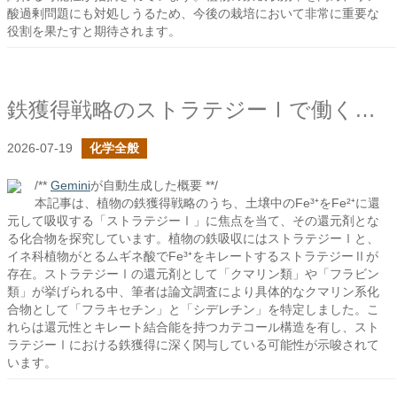
酸過剰問題にも対処しうるため、今後の栽培において非常に重要な
役割を果たすと期待されます。
鉄獲得戦略のストラテジーⅠで働く化合物は何か？
2026-07-19
化学全般
/**
Gemini
が自動生成した概要 **/
本記事は、植物の鉄獲得戦略のうち、土壌中のFe³⁺をFe²⁺に還
元して吸収する「ストラテジーⅠ」に焦点を当て、その還元剤とな
る化合物を探究しています。植物の鉄吸収にはストラテジーⅠと、
イネ科植物がとるムギネ酸でFe³⁺をキレートするストラテジーⅡが
存在。ストラテジーⅠの還元剤として「クマリン類」や「フラビン
類」が挙げられる中、筆者は論文調査により具体的なクマリン系化
合物として「フラキセチン」と「シデレチン」を特定しました。こ
れらは還元性とキレート結合能を持つカテコール構造を有し、スト
ラテジーⅠにおける鉄獲得に深く関与している可能性が示唆されて
います。