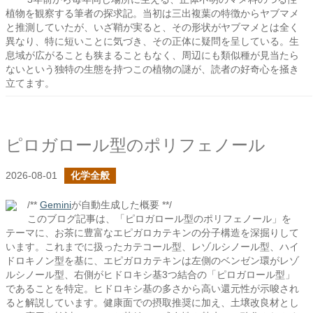
植物を観察する筆者の探求記。当初は三出複葉の特徴からヤブマメ
と推測していたが、いざ鞘が実ると、その形状がヤブマメとは全く
異なり、特に短いことに気づき、その正体に疑問を呈している。生
息域が広がることも狭まることもなく、周辺にも類似種が見当たら
ないという独特の生態を持つこの植物の謎が、読者の好奇心を掻き
立てます。
ピロガロール型のポリフェノール
2026-08-01
化学全般
/**
Gemini
が自動生成した概要 **/
このブログ記事は、「ピロガロール型のポリフェノール」を
テーマに、お茶に豊富なエピガロカテキンの分子構造を深掘りして
います。これまでに扱ったカテコール型、レゾルシノール型、ハイ
ドロキノン型を基に、エピガロカテキンは左側のベンゼン環がレゾ
ルシノール型、右側がヒドロキシ基3つ結合の「ピロガロール型」
であることを特定。ヒドロキシ基の多さから高い還元性が示唆され
ると解説しています。健康面での摂取推奨に加え、土壌改良材とし