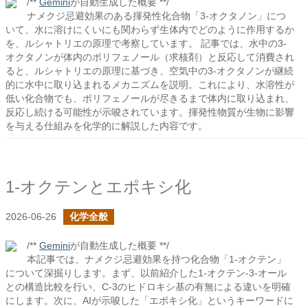
/**
Gemini
が自動生成した概要 **/
ナメクジ忌避効果のある揮発性化合物「3-オクタノン」につ
いて、水に溶けにくいにも関わらず生体内でどのように作用するか
を、ルシャトリエの原理で考察しています。 記事では、水中の3-
オクタノンが体内のポリフェノール（求核剤）と反応して消費され
ると、ルシャトリエの原理に基づき、空気中の3-オクタノンが継続
的に水中に取り込まれるメカニズムを説明。これにより、水溶性が
低い化合物でも、ポリフェノールが尽きるまで体内に取り込まれ、
反応し続ける可能性が示唆されています。揮発性物質が生物に影響
を与える仕組みを化学的に解説した内容です。
1-オクテンとエポキシ化
2026-06-26
化学全般
/**
Gemini
が自動生成した概要 **/
本記事では、ナメクジ忌避効果を持つ化合物「1-オクテン」
について深掘りします。まず、以前紹介した1-オクテン-3-オール
との構造比較を行い、C-3のヒドロキシ基の有無による違いを明確
にします。次に、AIが示唆した「エポキシ化」というキーワードに