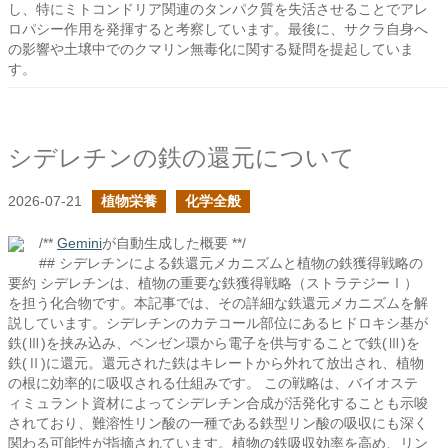
し、特にミトコンドリア関連のタンパク質を失活させることでアレ
ロパシー作用を発揮すると考察しています。最後に、サクラ自身へ
の影響や土壌中でのクマリン無毒化に関する疑問を提起していま
す。
シデレチンの鉄の還元について
2026-07-21
植物栄養
化学全般
/**
Gemini
が自動生成した概要 **/
## シデレチンによる鉄還元メカニズムと植物の鉄獲得戦略の
要約 シデレチンは、植物の重要な鉄獲得戦略（ストラテジーⅠ）
を担う化合物です。本記事では、その詳細な鉄還元メカニズムを解
説しています。シデレチンのカテコール部位にあるヒドロキシ基が
鉄(Ⅲ)を挟み込み、ベンゼン環から電子を供与することで鉄(Ⅲ)を
鉄(Ⅱ)に還元。還元された鉄はキレートから外れて放出され、植物
の根に効率的に吸収される仕組みです。 この戦略は、バイオステ
ィミュラント資材によってシデレチン合成が活発化することも示唆
されており、難溶性リン酸の一種である鉄型リン酸の吸収にも深く
関わる可能性が指摘されています。植物の鉄吸収効率を高め、リン