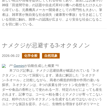
新しい視点や情報を提供してくれる存在であり、過去にはお菓子の
神様「田道間守命」の話題や自走式草刈り機への着想もたけさんか
ら得ている。元農機具メーカー開発者としての専門性も大きい。筆
者は、雑草害が無自覚な社会損失（健康害や事故）を引き起こして
いる現状に触れ、雑草への認識が広まり、より安全な社会になるこ
とを切に願っている。
ナメクジが忌避する3-オクタノン
2026-06-22
化学全般
自然現象
/**
Gemini
が自動生成した概要 **/
本ブログ記事は、ナメクジ忌避効果が確認されている「3-オ
クタノン」について深掘りします。過去に解説した「1-オクテ
ン-3-オール」と比較しながら、両者の構造的特徴や作用の違いを
探求。 3-オクタノンは、8つの炭素を持つケトン化合物で、ラベン
ダーや食品の香料として使われる一方、特定のカビによっても産生
されます。記事では、コーヒー粕を撒くとナメクジが寄ってこない
のは、粕中のカビが3-オクタノンを生成するためではないかという
ユニークな仮説を提示。さらに、生物性を増強するEFポリマーと