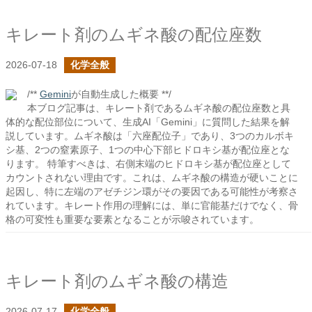
キレート剤のムギネ酸の配位座数
2026-07-18
化学全般
/**
Gemini
が自動生成した概要 **/
本ブログ記事は、キレート剤であるムギネ酸の配位座数と具
体的な配位部位について、生成AI「Gemini」に質問した結果を解
説しています。ムギネ酸は「六座配位子」であり、3つのカルボキ
シ基、2つの窒素原子、1つの中心下部ヒドロキシ基が配位座とな
ります。 特筆すべきは、右側末端のヒドロキシ基が配位座として
カウントされない理由です。これは、ムギネ酸の構造が硬いことに
起因し、特に左端のアゼチジン環がその要因である可能性が考察さ
れています。キレート作用の理解には、単に官能基だけでなく、骨
格の可変性も重要な要素となることが示唆されています。
キレート剤のムギネ酸の構造
2026-07-17
化学全般