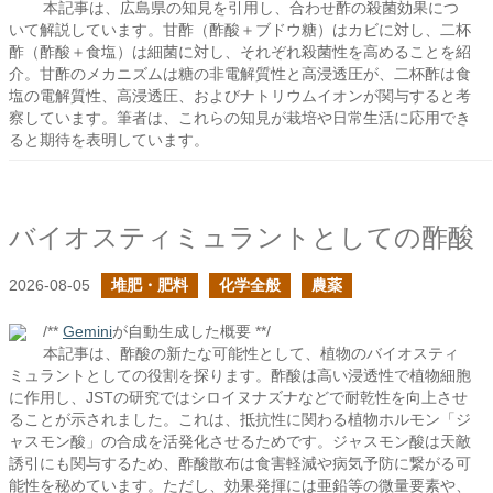
本記事は、広島県の知見を引用し、合わせ酢の殺菌効果につ
いて解説しています。甘酢（酢酸＋ブドウ糖）はカビに対し、二杯
酢（酢酸＋食塩）は細菌に対し、それぞれ殺菌性を高めることを紹
介。甘酢のメカニズムは糖の非電解質性と高浸透圧が、二杯酢は食
塩の電解質性、高浸透圧、およびナトリウムイオンが関与すると考
察しています。筆者は、これらの知見が栽培や日常生活に応用でき
ると期待を表明しています。
バイオスティミュラントとしての酢酸
2026-08-05
堆肥・肥料
化学全般
農薬
/**
Gemini
が自動生成した概要 **/
本記事は、酢酸の新たな可能性として、植物のバイオスティ
ミュラントとしての役割を探ります。酢酸は高い浸透性で植物細胞
に作用し、JSTの研究ではシロイヌナズナなどで耐乾性を向上させ
ることが示されました。これは、抵抗性に関わる植物ホルモン「ジ
ャスモン酸」の合成を活発化させるためです。ジャスモン酸は天敵
誘引にも関与するため、酢酸散布は食害軽減や病気予防に繋がる可
能性を秘めています。ただし、効果発揮には亜鉛等の微量要素や、