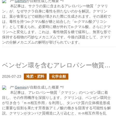
/**
Gemini
が自動生成した概要 **/
本記事は、サクラの葉に含まれるアレロパシー物質「クマリ
ン」が、なぜサクラ自身に毒性を持たないのかを解説。クマリン
は、葉が食害などで細胞が壊された際に生成されます。その過程で
は、毒性を持つo-クマル酸が糖と結合した「o-クマル酸グリコシ
ド」として蓄えられ、必要時に糖が外れてo-クマル酸、さらにクマ
リンへと変化します。これは、毒性物質を糖で緩和し、無害な形で
保持する植物の巧妙なメカニズムです。今後の課題として、クマリ
ンの分解メカニズムの解明が挙げられています。
ベンゼン環を含むアレロパシー物質の作用について
2026-07-23
堆肥・肥料
化学全般
/**
Gemini
が自動生成した概要 **/
本記事は、アレロパシー物質「クマリン」のベンゼン環に着
目し、その作用機序を深掘りします。クマリンは、ベンゼン環同士
が引き合う「π-π相互作用」を利用し、タンパク質の立体構造形成
に重要な役割を果たす芳香族アミノ酸の働きを阻害する可能性を解
説。クマリンがタンパク質構造に入り込むと、π-π相互作用を乱