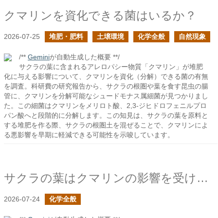
クマリンを資化できる菌はいるか？
2026-07-25
堆肥・肥料
土壌環境
化学全般
自然現象
/**
Gemini
が自動生成した概要 **/
サクラの葉に含まれるアレロパシー物質「クマリン」が堆肥
化に与える影響について、クマリンを資化（分解）できる菌の有無
を調査。科研費の研究報告から、サクラの根圏や葉を食す昆虫の腸
管に、クマリンを分解可能なシュードモナス属細菌が見つかりまし
た。この細菌はクマリンをメリロト酸、2,3-ジヒドロフェニルプロ
パン酸へと段階的に分解します。この知見は、サクラの葉を原料と
する堆肥を作る際、サクラの根圏土を混ぜることで、クマリンによ
る悪影響を早期に軽減できる可能性を示唆しています。
サクラの葉はクマリンの影響を受けないのか？
2026-07-24
化学全般