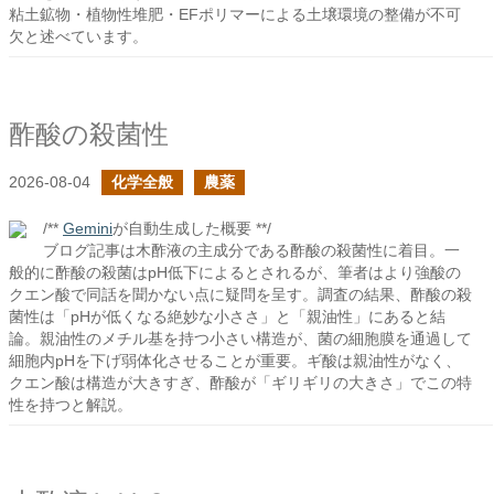
粘土鉱物・植物性堆肥・EFポリマーによる土壌環境の整備が不可
欠と述べています。
酢酸の殺菌性
2026-08-04
化学全般
農薬
/**
Gemini
が自動生成した概要 **/
ブログ記事は木酢液の主成分である酢酸の殺菌性に着目。一
般的に酢酸の殺菌はpH低下によるとされるが、筆者はより強酸の
クエン酸で同話を聞かない点に疑問を呈す。調査の結果、酢酸の殺
菌性は「pHが低くなる絶妙な小ささ」と「親油性」にあると結
論。親油性のメチル基を持つ小さい構造が、菌の細胞膜を通過して
細胞内pHを下げ弱体化させることが重要。ギ酸は親油性がなく、
クエン酸は構造が大きすぎ、酢酸が「ギリギリの大きさ」でこの特
性を持つと解説。