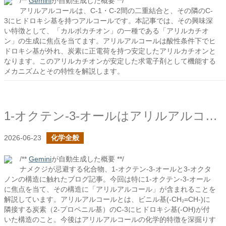
/**
Gemini
が自動生成した概要 **/
アリルアルコールは、C-1・C-2間の二重結合と、その隣のC-
3にヒドロキシ基を持つアルコールです。本記事では、その興味深
い特徴として、「カルボカチオン」の一種である「アリルカチオ
ン」の生成に焦点を当てます。アリルアルコールは酸性条件下でヒ
ドロキシ基が外れ、炭素に正電荷を持つ安定したアリルカチオンと
なります。このアリルカチオンが安定した求電子剤として機能する
メカニズムとその特性を解説します。
1-オクテン-3-オールはアリルアルコール
2026-06-23
化学全般
/**
Gemini
が自動生成した概要 **/
ナメクジが忌避する化合物、1-オクテン-3-オールと3-オクタ
ノンの構造に触れたブログ記事。今回は特に1-オクテン-3-オール
に焦点を当て、その構造に「アリルアルコール」が含まれることを
解説しています。アリルアルコールとは、ビニル基(-CH₂=CH-)に
隣接する炭素（2-プロペニル基）のC-3にヒドロキシ基(-OH)が付
いた構造のこと。今後はアリルアルコールの化学的特徴を深掘りす