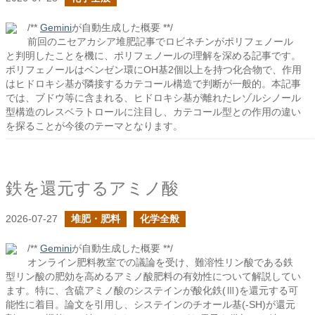
/**
Gemini
が自動生成した概要 **/
前回のニセアカシア堆肥記事でロビネチンがポリフェノール
と判明したことを機に、ポリフェノールの理解を深める記事です。
ポリフェノールはベンゼン環にOH基2個以上を持つ化合物で、作用
はヒドロキシ基が隣接するカテコール構造で判断が一般的。本記事
では、ブドウ等に含まれる、ヒドロキシ基が離れたレゾルシノール
型構造のレスベラトロールに注目し、カテコール型との作用の違い
を探ることが今後のテーマとなります。
鉄を還元するアミノ酸
2026-07-27
堆肥・肥料
化学全般
/**
Gemini
が自動生成した概要 **/
オンライン肥料教室での議論を受け、難溶性リン酸である鉄
型リン酸の肥効を高めるアミノ酸肥料の有効性について解説してい
ます。特に、含硫アミノ酸のシステインが酸化鉄(Ⅲ)を還元する可
能性に着目。論文を引用し、システインのチオール基(-SH)が還元