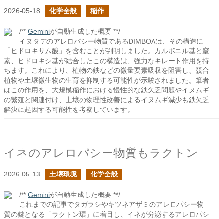
2026-05-18
化学全般
稲作
/**
Gemini
が自動生成した概要 **/
イヌタデのアレロパシー物質であるDIMBOAは、その構造に
「ヒドロキサム酸」を含むことが判明しました。カルボニル基と窒
素、ヒドロキシ基が結合したこの構造は、強力なキレート作用を持
ちます。これにより、植物の鉄などの微量要素吸収を阻害し、競合
植物や土壌微生物の生育を抑制する可能性が示唆されました。筆者
はこの作用を、大規模稲作における慢性的な鉄欠乏問題やイヌムギ
の繁殖と関連付け、土壌の物理性改善によるイヌムギ減少も鉄欠乏
解決に起因する可能性を考察しています。
イネのアレロパシー物質もラクトン
2026-05-13
土壌環境
化学全般
/**
Gemini
が自動生成した概要 **/
これまでの記事でタガラシやキツネアザミのアレロパシー物
質の鍵となる「ラクトン環」に着目し、イネが分泌するアレロパシ