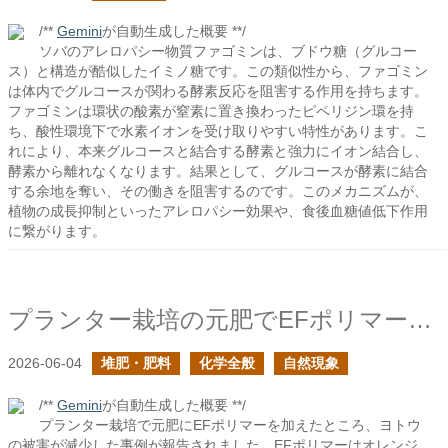
/**
Gemini
が自動生成した概要 **/
ソバのアレロパシー物質ファゴミンは、ブドウ糖（グルコー
ス）と構造が酷似したイミノ糖です。この類似性から、ファゴミン
は体内でグルコースが関わる酵素反応を阻害する作用を持ちます。
ファゴミンは環状の酸素が窒素に置き換わったピペリジン環を持
ち、酸性環境下で水素イオンを受け取りやすい特性があります。こ
れにより、本来グルコースと結合する酵素と強力にイオン結合し、
酵素から離れなくなります。結果として、グルコースが酵素に結合
する余地を奪い、その働きを阻害するのです。このメカニズムが、
植物の成長抑制といったアレロパシー効果や、食後血糖値低下作用
に繋がります。
プランター栽培の元肥でEFポリマーを加えたらヨトウの被害が減ったのは何故？
2026-06-04
堆肥・肥料
化学全般
自然現象
/**
Gemini
が自動生成した概要 **/
プランター栽培で元肥にEFポリマーを加えたところ、ヨトウ
の被害が減少した事例が報告されました。EFポリマーはオレンジ