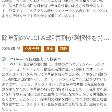
ル酸は、カルボキシ基とビニル基を持つ単純な不飽和カルボン酸
で、親水性と親油性を併せ持つ界面活性剤のような性質がありま
す。記事では、このアクリル酸がフェノールと結合することでどの
ような機能を発揮するのかを探求していきます。
除草剤のVLCFAE阻害剤が選択性を持つ理由
2026-05-26
化学全般
農薬
稲作
/**
Gemini
が自動生成した概要 **/
VLCFAE阻害剤の選択性は、植物のグルタチオン-S-トランス
フェラーゼ（GST）という酵素の活性の違いに起因します。GST
はグルタチオンを利用して除草剤を解毒するため、イネなど活性の
高い植物は抵抗性を示し、ターゲットのイヌビエ等は効きやすいと
されます。 しかし、グルタチオンは光合成や耐寒性にも重要な役
割を果たすため、除草剤の解毒に消費されることで、一見影響を受
けない作物も長期的に見れば生育に間接的な負荷がかかる可能性が
あります。したがって、除草剤の効果を維持しつつ作物の健全な生
育を促すには、グルタチオン合成を促進する肥培管理が重要となる
でしょう。