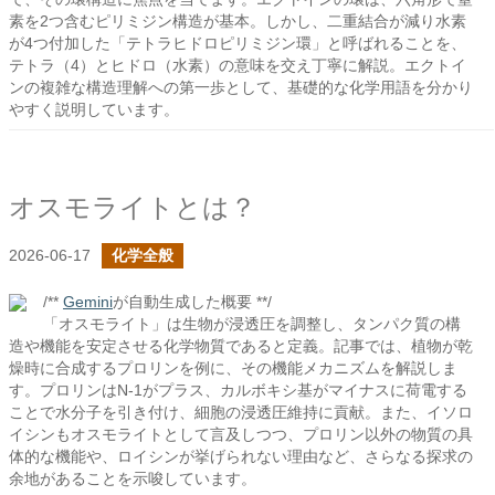
素を2つ含むピリミジン構造が基本。しかし、二重結合が減り水素
が4つ付加した「テトラヒドロピリミジン環」と呼ばれることを、
テトラ（4）とヒドロ（水素）の意味を交え丁寧に解説。エクトイ
ンの複雑な構造理解への第一歩として、基礎的な化学用語を分かり
やすく説明しています。
オスモライトとは？
2026-06-17
化学全般
/**
Gemini
が自動生成した概要 **/
「オスモライト」は生物が浸透圧を調整し、タンパク質の構
造や機能を安定させる化学物質であると定義。記事では、植物が乾
燥時に合成するプロリンを例に、その機能メカニズムを解説しま
す。プロリンはN-1がプラス、カルボキシ基がマイナスに荷電する
ことで水分子を引き付け、細胞の浸透圧維持に貢献。また、イソロ
イシンもオスモライトとして言及しつつ、プロリン以外の物質の具
体的な機能や、ロイシンが挙げられない理由など、さらなる探求の
余地があることを示唆しています。