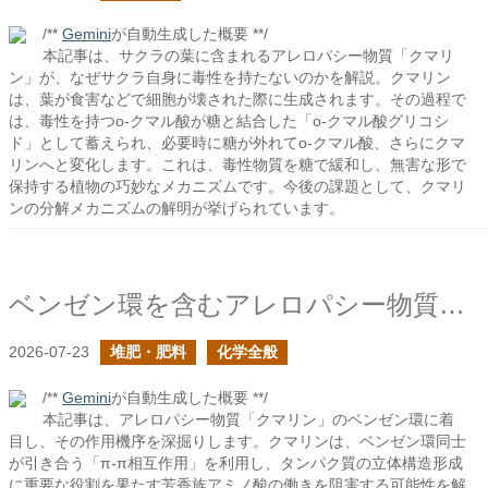
/**
Gemini
が自動生成した概要 **/
本記事は、サクラの葉に含まれるアレロパシー物質「クマリ
ン」が、なぜサクラ自身に毒性を持たないのかを解説。クマリン
は、葉が食害などで細胞が壊された際に生成されます。その過程で
は、毒性を持つo-クマル酸が糖と結合した「o-クマル酸グリコシ
ド」として蓄えられ、必要時に糖が外れてo-クマル酸、さらにクマ
リンへと変化します。これは、毒性物質を糖で緩和し、無害な形で
保持する植物の巧妙なメカニズムです。今後の課題として、クマリ
ンの分解メカニズムの解明が挙げられています。
ベンゼン環を含むアレロパシー物質の作用について
2026-07-23
堆肥・肥料
化学全般
/**
Gemini
が自動生成した概要 **/
本記事は、アレロパシー物質「クマリン」のベンゼン環に着
目し、その作用機序を深掘りします。クマリンは、ベンゼン環同士
が引き合う「π-π相互作用」を利用し、タンパク質の立体構造形成
に重要な役割を果たす芳香族アミノ酸の働きを阻害する可能性を解