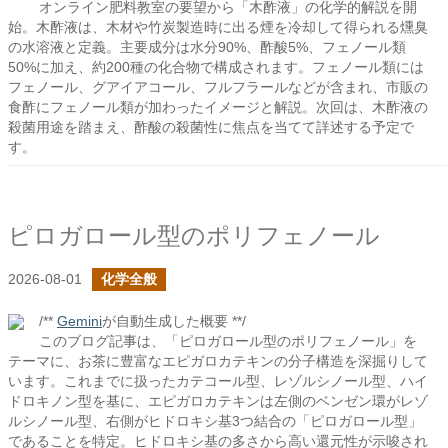
オンライン肥料教室の要望から「木酢液」の化学的解説を開
始。木酢液は、木材や竹炭製造時に出る煙を冷却して得られる燻臭
の水溶液と定義。主要成分は水分90%、酢酸5%、フェノール類
50%に加え、約200種の化合物で構成されます。フェノール類には
フェノール、グアイアコール、フルフラールなどが含まれ、市販の
食酢にフェノール類が加わったイメージと解説。次回は、木酢液の
殺菌用途を踏まえ、酢酸の殺菌性に焦点を当てて詳述する予定で
す。
ピロガロール型のポリフェノール
2026-08-01
化学全般
/**
Gemini
が自動生成した概要 **/
このブログ記事は、「ピロガロール型のポリフェノール」を
テーマに、お茶に豊富なエピガロカテキンの分子構造を深掘りして
います。これまでに扱ったカテコール型、レゾルシノール型、ハイ
ドロキノン型を基に、エピガロカテキンは左側のベンゼン環がレゾ
ルシノール型、右側がヒドロキシ基3つ結合の「ピロガロール型」
であることを特定。ヒドロキシ基の多さから高い還元性が示唆され