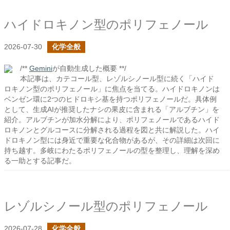
ハイドロキノン型のポリフェノール
2026-07-30
化学全般
/**
Gemini
が自動生成した概要 **/
本記事は、カテコール型、レゾルシノール型に続く「ハイド
ロキノン型のポリフェノール」に焦点を当てる。ハイドロキノンは
ベンゼン環に2つのヒドロキシ基を持つポリフェノールだ。具体例
として、生成AIが推奨したナシの果皮に含まれる「アルブチン」を
紹介。アルブチンが加水分解により、ポリフェノールであるハイド
ロキノンとグルコースに分解される過程を図と共に解説した。ハイ
ドロキノン型には身近で重要な化合物があるが、その詳細は次回に
持ち越す。多岐にわたるポリフェノールの型を整理し、理解を深め
る一助とする記事だ。
レゾルシノール型のポリフェノール
2026-07-28
化学全般