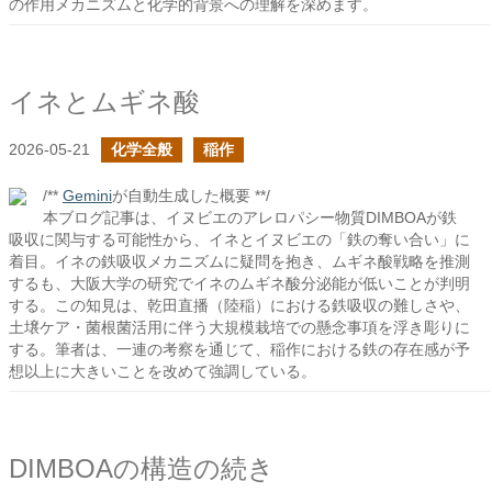
の作用メカニズムと化学的背景への理解を深めます。
イネとムギネ酸
2026-05-21
化学全般
稲作
/**
Gemini
が自動生成した概要 **/
本ブログ記事は、イヌビエのアレロパシー物質DIMBOAが鉄
吸収に関与する可能性から、イネとイヌビエの「鉄の奪い合い」に
着目。イネの鉄吸収メカニズムに疑問を抱き、ムギネ酸戦略を推測
するも、大阪大学の研究でイネのムギネ酸分泌能が低いことが判明
する。この知見は、乾田直播（陸稲）における鉄吸収の難しさや、
土壌ケア・菌根菌活用に伴う大規模栽培での懸念事項を浮き彫りに
する。筆者は、一連の考察を通じて、稲作における鉄の存在感が予
想以上に大きいことを改めて強調している。
DIMBOAの構造の続き