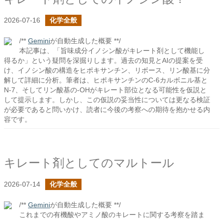
2026-07-16
化学全般
/**
Gemini
が自動生成した概要 **/
本記事は、「旨味成分イノシン酸がキレート剤として機能し
得るか」という疑問を深掘りします。過去の知見とAIの提案を受
け、イノシン酸の構造をヒポキサンチン、リボース、リン酸基に分
解して詳細に分析。筆者は、ヒポキサンチンのC-6カルボニル基と
N-7、そしてリン酸基の-OHがキレート部位となる可能性を仮説と
して提示します。しかし、この仮説の妥当性については更なる検証
が必要であると問いかけ、読者に今後の考察への期待を抱かせる内
容です。
キレート剤としてのマルトール
2026-07-14
化学全般
/**
Gemini
が自動生成した概要 **/
これまでの有機酸やアミノ酸のキレートに関する考察を踏ま