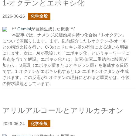
1-オクテンとエポキシ化
2026-06-26
化学全般
/**
Gemini
が自動生成した概要 **/
本記事では、ナメクジ忌避効果を持つ化合物「1-オクテン」
について深掘りします。まず、以前紹介した1-オクテン-3-オール
との構造比較を行い、C-3のヒドロキシ基の有無による違いを明確
にします。次に、AIが示唆した「エポキシ化」というキーワードに
焦点を当てて解説。エポキシ化とは、炭素-炭素二重結合に酸素が
加わり、3員環（エポキシ環またはオキシラン環）を形成する反応
です。1-オクテンがエポキシ化すると1,2-エポキシオクタンが生成
されます。この反応が1-オクテンの理解にどれほど重要かは、今後
の探求課題としています。
アリルアルコールとアリルカチオン
2026-06-24
化学全般