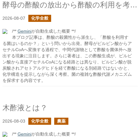
酵母の酢酸の放出から酢酸の利用を考える
2026-08-07
化学全般
/**
Gemini
が自動生成した概要 **/
本ブログ記事は、酢酸の殺菌性から派生し、「酢酸を利用す
る菌はいるのか？」という問いから出発。酵母がピルビン酸からア
セチルCoAへ変換する過程で、中間代謝物として酢酸を菌体外へ放
出する現象に注目します。さらに著者は、この酢酸生成が、ピルビ
ン酸から直接アセチルCoAになる経路とは異なり、ピルビン酸が脱
炭酸されアセトアルデヒドを経て酢酸になる別経路ではないかと、
化学構造を提示しながら深く考察。菌の複雑な酢酸代謝メカニズム
を探求する内容です。
木酢液とは？
2026-08-03
化学全般
農薬
/**
Gemini
が自動生成した概要 **/