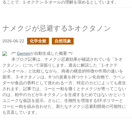
ることで、1-オクテン-3-オールの理解を深めるとしています。
ナメクジが忌避する3-オクタノン
2026-06-22
化学全般
自然現象
/**
Gemini
が自動生成した概要 **/
本ブログ記事は、ナメクジ忌避効果が確認されている「3-オ
クタノン」について深掘りします。過去に解説した「1-オクテ
ン-3-オール」と比較しながら、両者の構造的特徴や作用の違いを
探求。 3-オクタノンは、8つの炭素を持つケトン化合物で、ラベン
ダーや食品の香料として使われる一方、特定のカビによっても産生
されます。記事では、コーヒー粕を撒くとナメクジが寄ってこない
のは、粕中のカビが3-オクタノンを生成するためではないかという
ユニークな仮説を提示。さらに、生物性を増強するEFポリマーと
コーヒー粕を組み合わせた、新たなナメクジ忌避剤開発の可能性に
も言及しています。