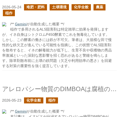
2026-05-24
堆肥・肥料
土壌環境
化学全般
農薬
稲作
/**
Gemini
が自動生成した概要 **/
稲作で多用されるALS阻害剤は特定雑草に効果を発揮します
が、イネ自身はシトクロムP450酵素でこれを無毒化しています。
しかし、この酵素の働きには鉄が不可欠。筆者は、大規模な田で慢
性的な鉄欠乏が進んでいる可能性を指摘し、この状態でALS阻害剤
を散布すると、イネの解毒能力が低下し、生育不良や収穫物の秀品
率激減といった深刻な悪影響を招く恐れがあると警鐘を鳴らしま
す。除草剤散布前に土壌の鉄問題（欠乏や利用効率の悪さ）を回避
する対策の重要性を強く提言しています。
アレロパシー物質のDIMBOAは腐植の構成要因として取り込まれるか？
2026-05-23
化学全般
稲作
/**
Gemini
が自動生成した概要 **/
本記事は、イヌビエが分泌するアレロパシー物質DIMBOAが