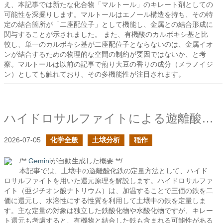
え、本記事では新たな化合物「マルトール」のキレート剤としての
可能性を深掘りします。マルトールはエノール構造を持ち、その特
定の結合箇所が「二座配位子」として機能し、金属との結合形成に
関与することが示されました。 また、有機酸のカルボキシ基と比
較し、単一のカルボキシ基が二座配位子とならないのは、金属イオ
ンが結合するための物理的な空間の制約が要因ではないか、と考
察。マルトールは以前の記事で煎り大豆の香りの成分（メラノイジ
ン）としても触れており、その多機能性が注目されます。
ハイドロサルファイトによる遊離酸化鉄の定量
2026-07-05
化学全般
土壌分析
稲作
/**
Gemini
が自動生成した概要 **/
本記事では、土壌中の遊離酸化鉄の定量方法として、ハイド
ロサルファイトを用いた還元原理を解説します。ハイドロサルファ
イト（亜ジチオン酸ナトリウム）は、加温することで三価の鉄を二
価に還元し、水溶性にする性質を利用して土壌中の鉄を定量しま
す。主な定量の対象は独立した鉄酸化物や水酸化物ですが、キレー
ト還元も考慮すると、有機物と結合した鉄も含まれる可能性がある