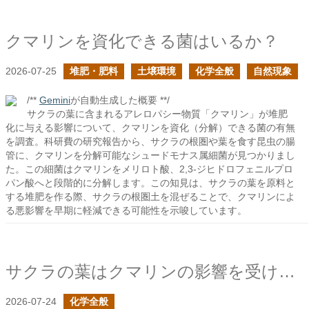
クマリンを資化できる菌はいるか？
2026-07-25
堆肥・肥料
土壌環境
化学全般
自然現象
/**
Gemini
が自動生成した概要 **/
サクラの葉に含まれるアレロパシー物質「クマリン」が堆肥
化に与える影響について、クマリンを資化（分解）できる菌の有無
を調査。科研費の研究報告から、サクラの根圏や葉を食す昆虫の腸
管に、クマリンを分解可能なシュードモナス属細菌が見つかりまし
た。この細菌はクマリンをメリロト酸、2,3-ジヒドロフェニルプロ
パン酸へと段階的に分解します。この知見は、サクラの葉を原料と
する堆肥を作る際、サクラの根圏土を混ぜることで、クマリンによ
る悪影響を早期に軽減できる可能性を示唆しています。
サクラの葉はクマリンの影響を受けないのか？
2026-07-24
化学全般