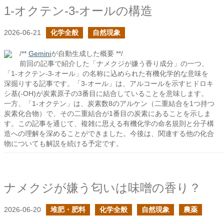
1-オクテン-3-オールの構造
2026-06-21
化学全般
自然現象
/**
Gemini
が自動生成した概要 **/
前回の記事で紹介した「ナメクジが嫌う香り成分」の一つ、
「1-オクテン-3-オール」の名称に込められた有機化学的な意味を
深掘りする記事です。「3-オール」は、アルコールを示すヒドロキ
シ基(-OH)が炭素原子の3番目に結合していることを意味します。
一方、「1-オクテン」は、炭素数8のアルケン（二重結合を1つ持つ
炭素化合物）で、その二重結合が1番目の炭素にあることを示しま
す。この記事を通じて、複雑に思える有機化学の命名規則と分子構
造への理解を深めることができました。今後は、関連する他の化合
物についても解説を続ける予定です。
ナメクジが嫌う匂いは味噌の香り？
2026-06-20
堆肥・肥料
化学全般
自然現象
農薬