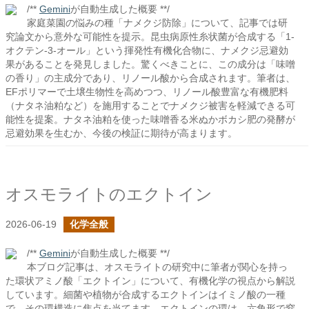
/**
Gemini
が自動生成した概要 **/
家庭菜園の悩みの種「ナメクジ防除」について、記事では研
究論文から意外な可能性を提示。昆虫病原性糸状菌が合成する「1-
オクテン-3-オール」という揮発性有機化合物に、ナメクジ忌避効
果があることを発見しました。驚くべきことに、この成分は「味噌
の香り」の主成分であり、リノール酸から合成されます。筆者は、
EFポリマーで土壌生物性を高めつつ、リノール酸豊富な有機肥料
（ナタネ油粕など）を施用することでナメクジ被害を軽減できる可
能性を提案。ナタネ油粕を使った味噌香る米ぬかボカシ肥の発酵が
忌避効果を生むか、今後の検証に期待が高まります。
オスモライトのエクトイン
2026-06-19
化学全般
/**
Gemini
が自動生成した概要 **/
本ブログ記事は、オスモライトの研究中に筆者が関心を持っ
た環状アミノ酸「エクトイン」について、有機化学の視点から解説
しています。細菌や植物が合成するエクトインはイミノ酸の一種
で、その環構造に焦点を当てます。エクトインの環は、六角形で窒