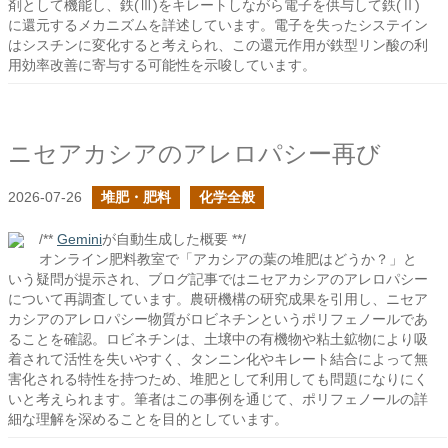
剤として機能し、鉄(Ⅲ)をキレートしながら電子を供与して鉄(Ⅱ)
に還元するメカニズムを詳述しています。電子を失ったシステイン
はシスチンに変化すると考えられ、この還元作用が鉄型リン酸の利
用効率改善に寄与する可能性を示唆しています。
ニセアカシアのアレロパシー再び
2026-07-26
堆肥・肥料
化学全般
/**
Gemini
が自動生成した概要 **/
オンライン肥料教室で「アカシアの葉の堆肥はどうか？」と
いう疑問が提示され、ブログ記事ではニセアカシアのアレロパシー
について再調査しています。農研機構の研究成果を引用し、ニセア
カシアのアレロパシー物質がロビネチンというポリフェノールであ
ることを確認。ロビネチンは、土壌中の有機物や粘土鉱物により吸
着されて活性を失いやすく、タンニン化やキレート結合によって無
害化される特性を持つため、堆肥として利用しても問題になりにく
いと考えられます。筆者はこの事例を通じて、ポリフェノールの詳
細な理解を深めることを目的としています。