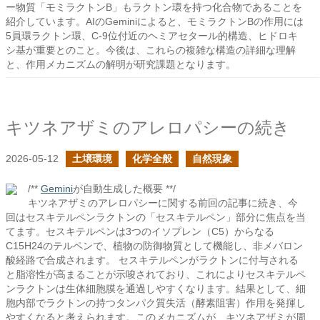
ー物質「モミラクトンB」もラクトン環を持つ化合物であることを
紹介しています。AIのGeminiによると、モミラクトンBの作用には
5員環ラクトン環、C-9位付近のヘミアセタール的構造、ヒドロキ
シ基が重要とのこと。今後は、これらの複雑な構造の詳細な理解
と、作用メカニズムの解明が研究課題となります。
キツネアザミのアレロパシーの続き
2026-05-12
土壌環境
化学全般
自然現象
/**
Gemini
が自動生成した概要 **/
キツネアザミのアレロパシーに関する前回の記事に続き、今
回はセスキテルペンラクトンの「セスキテルペン」部分に焦点を当
てます。セスキテルペンは3つのイソプレン（C5）からなる
C15H24のテルペンで、植物の防御物質として機能し、非メバロン
酸経路で合成されます。 セスキテルペンがラクトンに付与される
と脂溶性が高まることが示唆されており、これによりセスキテルペ
ンラクトンは生体細胞膜を通過しやすくなります。結果として、細
胞内部でラクトンの持つタンパク質失活（酵素阻害）作用を発揮し
やすくなると考えられます。このメカニズムが、キツネアザミが周