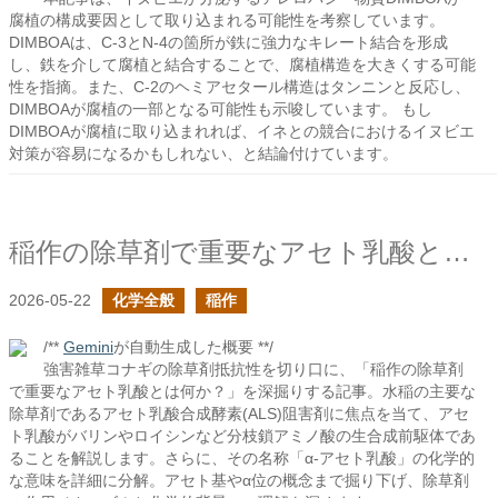
腐植の構成要因として取り込まれる可能性を考察しています。
DIMBOAは、C-3とN-4の箇所が鉄に強力なキレート結合を形成
し、鉄を介して腐植と結合することで、腐植構造を大きくする可能
性を指摘。また、C-2のヘミアセタール構造はタンニンと反応し、
DIMBOAが腐植の一部となる可能性も示唆しています。 もし
DIMBOAが腐植に取り込まれれば、イネとの競合におけるイヌビエ
対策が容易になるかもしれない、と結論付けています。
稲作の除草剤で重要なアセト乳酸とは何か？
2026-05-22
化学全般
稲作
/**
Gemini
が自動生成した概要 **/
強害雑草コナギの除草剤抵抗性を切り口に、「稲作の除草剤
で重要なアセト乳酸とは何か？」を深掘りする記事。水稲の主要な
除草剤であるアセト乳酸合成酵素(ALS)阻害剤に焦点を当て、アセ
ト乳酸がバリンやロイシンなど分枝鎖アミノ酸の生合成前駆体であ
ることを解説します。さらに、その名称「α-アセト乳酸」の化学的
な意味を詳細に分解。アセト基やα位の概念まで掘り下げ、除草剤