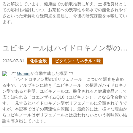
ると解説しています。健康面での摂取推奨に加え、土壌改良材とし
ての応用も検討しつつ、お茶粕への残存性や熱水での酸化されやす
さといった未解明な疑問点を提起し、今後の研究課題を示唆してい
ます。
ユビキノールはハイドロキノン型のポリフェノールか？
2026-07-31
化学全般
ビタミン・ミネラル・味
/**
Gemini
が自動生成した概要 **/
「ハイドロキノン型のポリフェノール」について調査を進め
る中で、アルブチンに続き「ユビキノール」の構造がハイドロキノ
ン型であると判明。ユビキノールは、酸化されると健康食品として
広く知られる「コエンザイムQ10（ユビキノン）」となる化合物で
す。一見するとハイドロキノン型ポリフェノールに分類されそうで
すが、本記事ではその関連性を深掘り。最終的には、様々な理由か
らユビキノールはポリフェノールとは扱われないという興味深い結
論を導き出しています。