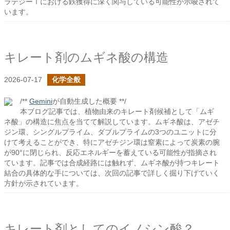
ラテジーⅠにおける鉄獲得に深く関与している可能性が示唆されて
います。
キレート剤のムギネ酸の構造
2026-07-17
化学全般
/**
Gemini
が自動生成した概要 **/
本ブログ記事では、植物由来のキレート剤候補として「ムギ
ネ酸」の構造に焦点を当てて解説しています。ムギネ酸は、アゼチ
ジン環、シングルプライム、ダブルプライムの3つのユニットに分
けて考えることができ、特にアゼチジン環は窒素によって炭素の腕
が90°に閉じられ、反応エネルギーを蓄えている可能性が指摘され
ています。記事では合成経路には触れず、ムギネ酸が持つキレート
結合の具体的な手については、次回の記事で詳しく掘り下げていく
方針が示されています。
キレート剤としてのイノシン酸？