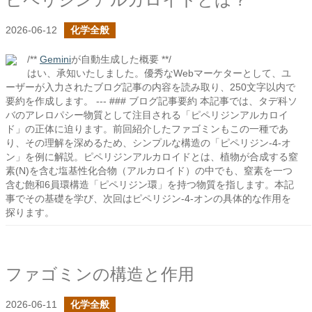
2026-06-12
化学全般
/**
Gemini
が自動生成した概要 **/
はい、承知いたしました。優秀なWebマーケターとして、ユ
ーザーが入力されたブログ記事の内容を読み取り、250文字以内で
要約を作成します。 --- ### ブログ記事要約 本記事では、タデ科ソ
バのアレロパシー物質として注目される「ピペリジンアルカロイ
ド」の正体に迫ります。前回紹介したファゴミンもこの一種であ
り、その理解を深めるため、シンプルな構造の「ピペリジン-4-オ
ン」を例に解説。ピペリジンアルカロイドとは、植物が合成する窒
素(N)を含む塩基性化合物（アルカロイド）の中でも、窒素を一つ
含む飽和6員環構造「ピペリジン環」を持つ物質を指します。本記
事でその基礎を学び、次回はピペリジン-4-オンの具体的な作用を
探ります。
ファゴミンの構造と作用
2026-06-11
化学全般