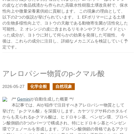
の皮などの食品残渣から作られた高吸水性樹脂土壌改良材で、保水
性向上や微量栄養素供給に貢献します。 この現象の理由として、
以下の2つの仮説が挙げられています。 1. EFポリマーによる土壌
の生物多様性向上で、ヨトウの天敵である動物寄生菌が活性化した
可能性。 2. オレンジの皮に含まれるリモネンやフラボノイドとい
った成分が、ヨトウに対して何らかの効果を発揮した可能性。 今
後は、これらの成分に注目し、詳細なメカニズムを検証していく予
定です。
アレロパシー物質のp-クマル酸
2026-05-27
化学全般
自然現象
/**
Gemini
が自動生成した概要 **/
本記事では、AIが稲作で注目すべきアレロパシー物質として
挙げた「p-クマル酸」を深掘りします。カヤツリグサ科のホタルイ
からも見られるp-クマル酸は、ヒドロキシ基、ベンゼン環、プロペ
ン酸側鎖の3つのパーツで構成され、特にヒドロキシ基とベンゼン
環でフェノールを形成します。プロペン酸側鎖の骨格であるアクリ