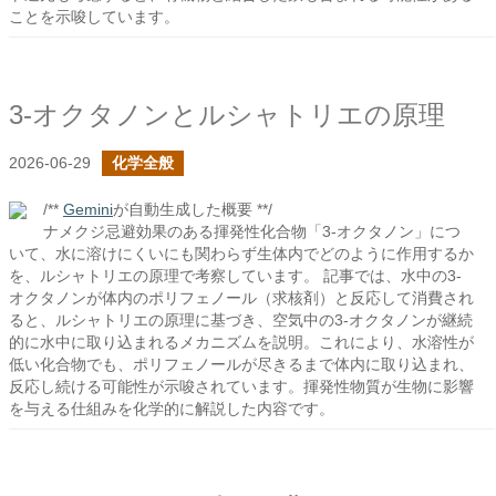
ことを示唆しています。
3-オクタノンとルシャトリエの原理
2026-06-29
化学全般
/**
Gemini
が自動生成した概要 **/
ナメクジ忌避効果のある揮発性化合物「3-オクタノン」につ
いて、水に溶けにくいにも関わらず生体内でどのように作用するか
を、ルシャトリエの原理で考察しています。 記事では、水中の3-
オクタノンが体内のポリフェノール（求核剤）と反応して消費され
ると、ルシャトリエの原理に基づき、空気中の3-オクタノンが継続
的に水中に取り込まれるメカニズムを説明。これにより、水溶性が
低い化合物でも、ポリフェノールが尽きるまで体内に取り込まれ、
反応し続ける可能性が示唆されています。揮発性物質が生物に影響
を与える仕組みを化学的に解説した内容です。