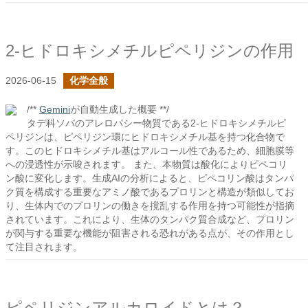
2-ヒドロキシメチルピペリジンの作用
2026-06-15
化学全般
/**
Gemini
が自動生成した概要 **/
タデ科ソバのアレロパシー物質である2-ヒドロキシメチルピ
ペリジンは、ピペリジン環にヒドロキシメチル基を持つ化合物で
す。このヒドロキシメチル基はアルコール性であるため、細胞膜等
への浸透性が示唆されます。 また、本物質は酸化によりピペコリ
ン酸に変化します。生成AIの分析によると、ピペコリン酸はタンパ
ク質を構成する重要なアミノ酸であるプロリンと構造が類似してお
り、生体内でのプロリンの働きを撹乱する作用を持つ可能性が指摘
されています。これにより、生体のタンパク質合成など、プロリン
が関与する重要な機能が阻害される恐れがある点が、その作用とし
て注目されます。
ピペリジンアルカロイドとは？