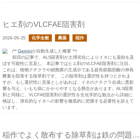
ヒエ剤のVLCFAE阻害剤
2026-05-25
化学全般
農薬
稲作
/**
Gemini
が自動生成した概要 **/
前回の記事で、ALS阻害剤が土壌劣化によりイネにも薬効を及
ぼす可能性に言及し、本記事ではヒエ剤のVLCFAE阻害剤に注目。
これは、植物クチクラや細胞膜の主成分である超長鎖脂肪酸の伸長
酵素を阻害する除草剤です。 この除草剤は選択性を持つとされま
すが、もし選択性に見落としがあれば、イネのクチクラ合成に悪影
響を与え、いもち病にかかりやすくなる懸念があります。ALS阻害
剤と同様に、VLCFAE阻害剤の選択性を生化学的な観点から詳細に
検証し、潜在的なイネへの影響を徹底的に把握する必要性を訴えて
います。
稲作でよく散布する除草剤は鉄の問題を回避してからの方が良いのでは？