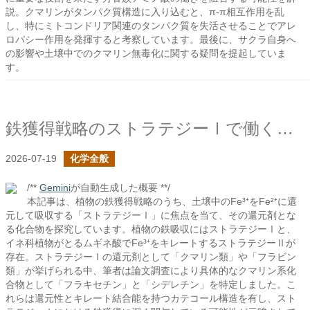
説。クマリンがタンパク質構造に入り込むと、π-π相互作用を乱
し、特にミトコンドリア関連のタンパク質を失活させることでアレ
ロパシー作用を発揮すると考察しています。最後に、サクラ自身へ
の影響や土壌中でのクマリン無毒化に関する疑問を提起していま
す。
鉄獲得戦略のストラテジーⅠで働く化合物は何か？
2026-07-19
化学全般
/**
Gemini
が自動生成した概要 **/
本記事は、植物の鉄獲得戦略のうち、土壌中のFe³⁺をFe²⁺に還
元して吸収する「ストラテジーⅠ」に焦点を当て、その還元剤とな
る化合物を探究しています。植物の鉄吸収にはストラテジーⅠと、
イネ科植物がとるムギネ酸でFe³⁺をキレートするストラテジーⅡが
存在。ストラテジーⅠの還元剤として「クマリン類」や「フラビン
類」が挙げられる中、筆者は論文調査により具体的なクマリン系化
合物として「フラキセチン」と「シデレチン」を特定しました。こ
れらは還元性とキレート結合能を持つカテコール構造を有し、スト